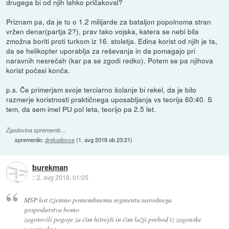
drugega bi od njih lahko pričakoval?
Priznam pa, da je to o 1.2 milijarde za bataljon popolnoma stran
vržen denar(partja 2?), prav tako vojska, katera se nebi bila
zmožna boriti proti turkom iz 16. stoletja. Edina korist od njih je ta,
da se helikopter uporablja za reševanja in da pomagajo pri
naravnih nesrečah (kar pa se zgodi redko). Potem se pa njihova
korist počasi konča.
p.s. Če primerjam svoje terciarno šolanje bi rekel, da je bilo
razmerje koristnosti praktičnega uposabljanja vs teorija 60:40. S
tem, da sem imel PU pol leta, teorijo pa 2.5 let.
Zgodovina sprememb…
spremenilo:
drekodovce
(
1. avg 2018 ob 23:21
)
burekman
::
2. avg 2018, 01:05
MSP kot izjemno pomembnemu segmentu narodnega
gospodarstva bomo
zagotovili pogoje za čim hitrejši in čim lažji prehod iz zagonske
v normalno