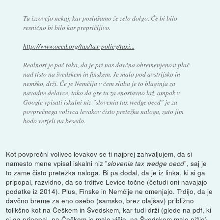
Tu izzovejo nekaj, kar poslušamo že zelo dolgo. Če bi bilo
resnično bi bilo kar prepričljivo.
http://www.oecd.org/tax/tax-policy/taxi...
Realnost je pač taka, da je pri nas davčna obremenjenost plač
nad tisto na švedskem in finskem. Je malo pod avstrijsko in
nemško, drži. Če je Nemčija v čem slaba je to blaginja za
navadne delavce, tako da gre tu za enostavno laž, ampak v
Google vpisati iskalni niz "
slovenia tax wedge oecd
" je za
povprečnega volivca levakov čisto pretežka naloga, zato jim
bodo verjeli na besedo.
Kot povprečni volivec levakov se ti najprej zahvaljujem, da si
namesto mene vpisal iskalni niz "
", saj je
slovenia tax wedge oecd
to zame čisto pretežka naloga. Bi pa dodal, da je iz linka, ki si ga
pripopal, razvidno, da so trditve Levice točne (četudi oni navajajo
podatke iz 2014). Plus, Finske in Nemčije ne omenjajo. Trdijo, da je
davčno breme za eno osebo (samsko, brez olajšav) približno
tolikšno kot na Češkem in Švedskem, kar tudi drži (glede na pdf, ki
si ga pripopal, na Češkem je malo višje, na Švedskem malo nižje).