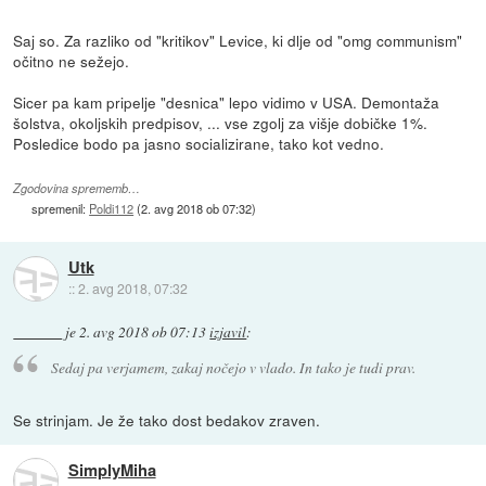
Saj so. Za razliko od "kritikov" Levice, ki dlje od "omg communism"
očitno ne sežejo.
Sicer pa kam pripelje "desnica" lepo vidimo v USA. Demontaža
šolstva, okoljskih predpisov, ... vse zgolj za višje dobičke 1%.
Posledice bodo pa jasno socializirane, tako kot vedno.
Zgodovina sprememb…
spremenil:
Poldi112
(
2. avg 2018 ob 07:32
)
Utk
::
2. avg 2018, 07:32
je
2. avg 2018 ob 07:13
izjavil
:
Sedaj pa verjamem, zakaj nočejo v vlado. In tako je tudi prav.
Se strinjam. Je že tako dost bedakov zraven.
SimplyMiha