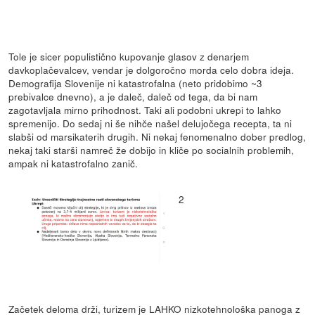
Tole je sicer populistično kupovanje glasov z denarjem
davkoplačevalcev, vendar je dolgoročno morda celo dobra ideja.
Demografija Slovenije ni katastrofalna (neto pridobimo ~3
prebivalce dnevno), a je daleč, daleč od tega, da bi nam
zagotavljala mirno prihodnost. Taki ali podobni ukrepi to lahko
spremenijo. Do sedaj ni še nihče našel delujočega recepta, ta ni
slabši od marsikaterih drugih. Ni nekaj fenomenalno dober predlog,
nekaj taki starši namreč že dobijo in kliče po socialnih problemih,
ampak ni katastrofalno zanič.
2
Začetek deloma drži, turizem je LAHKO nizkotehnološka panoga z