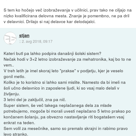
S tem ko hočejo več izobraževanja v učilnici, prav tako ne ciljajo na
nizko kvalificirana delovna mesta. Znanje je pomembno, ne pa dril
v delavnici. Drilajo si naj delavce kar delodajalci.
stjan
::
2. avg 2018, 09:17
Kateri butl pa lahko podpira današnji šolski sistem?
Nečak hodi v 3+2 letno izobraževanje za mehatronika, kaj bo to ne
vem..
V treh letih je imel skoraj leto "prakse" v podjetju, kjer je veselo
gonil metlo.
Koliko je to koristno si lahko sami mislite. Namesto da bi imeli na
šoli učno delavnico in zaposlene ljudi, ki so vsaj malo delali v
življenju.
3 letni del je zaključil, zna pa nič.
Super sistem, še več takega neplačanega dela za mlade
potrebujemo, mogoče bi morali uvesti neplačano 5 letno prakso po
končanem šolanju, pa obvezno nastavljanje riti bogatašem vsaj
enkrat na teden.
Sem volil za mesečnike, samo so premalo skrajni in rabimo pravo
levo stranko.