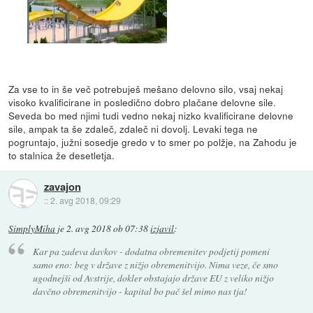
Za vse to in še več potrebuješ mešano delovno silo, vsaj nekaj
visoko kvalificirane in posledično dobro plačane delovne sile.
Seveda bo med njimi tudi vedno nekaj nizko kvalificirane delovne
sile, ampak ta še zdaleč, zdaleč ni dovolj. Levaki tega ne
pogruntajo, južni sosedje gredo v to smer po polžje, na Zahodu je
to stalnica že desetletja.
zavajon
::
2. avg 2018, 09:29
SimplyMiha
je
2. avg 2018 ob 07:38
izjavil
:
Kar pa zadeva davkov - dodatna obremenitev podjetij pomeni
samo eno: beg v države z nižjo obremenitvijo. Nima veze, če smo
ugodnejši od Avstrije, dokler obstajajo države EU z veliko nižjo
davčno obremenitvijo - kapital bo pač šel mimo nas tja!