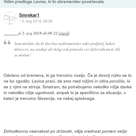
Vidim predloge Levice, ki bi obremenitev povečevala.
Smrekar1
::
2. avg 2018, 08:28
je
2. avg 2018 ob 08:22
izjavil
:
Sam mislim, da bi davčna razbremenitev tako podjetij, kakor
delavcev, na srednji ali dolgi rok prinesla več delovnih mest. Ali
se motim?
Odvisno od bremena, ki ga trenutno nosijo. Če je dovolj nizko se to
ne bo zgodilo. Levica pravi, da smo med nižjimi in citira poročilo, ki
se z njimi ne strinja. Smatram, da potrebujemo
nižje davke
nekoliko
in
nižje ugodnosti, ampak to je specifično za situacijo, v
nekoliko
kateri je trenutno Slovenija, ne nekaj splošnega.
Dohodkovna neenakost po državah, višja vrednost pomeni večjo