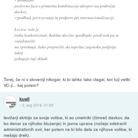
poslovno fazo s primerno kombinacijo ukrepov na področju
davkov,
vzpodbud, povezovanja in podpore pri internacionalizaciji.
Levica: tole je
treba konkretizirati. Kakšne davčne spodbude, predvsem pa se
osredotočiti
na vprašanje, kako preprečiti, da uspešna zagonska podjetja
takoj
pokupijo tuji skladi.
Torej, če ni v sloveniji nikogar, ki bi lahko tako vlagal, kot tuji veliki
VC-ji... kaj potem?
kuall
::
2. avg 2018, 01:29
levičarji skrbijo za svoje volilce, ki so umetniki (čimveč davkov, da
bo denar za njihobo bluzenje) in javna uprava (nočejo odstranit
administrativnih ovir, ker potem ne bi bilo dela za njihove volilce, ki
mešajo drek).