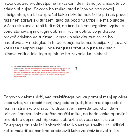
nizko dodano vrednostjo, na hrvaškem definitivno je, ampak to še
zdaleč ni nujno. Seveda bo redkokateri njihov volivec dovolj
inteligenten, da bi se vprašal kako nizkotehnološki je pri nas precej
razširjen zdraviliški turizem, tako da bodo tu utrpeli le malo škode.
V času skokovite rasti tudi drži, da ima turizem negativen vpliv na
cene stanovanj in drugih dobrin in res ni dobro, če je država
preveč odvisna od turizma - ampak skokovita rast se ne bo
nadaljevala v nedogled in tu potrebujemo konsolidacijo, ki ji Levaki
kot kaže nasprotujejo. Toda ker ji nasprotujejo ji na tak način
njihovo volilno telo tega sploh ne bo zaznalo kot slabost.
3
Ponovno deloma drži, več praktičnega pouka pomeni manj splošne
izobrazbe, ven dobiš manj razgledane ljudi, ki so manj sposobni
razmišljati s svojo glavo. Po drugi strani seveda tudi drži, da je
primarni namen šole otročad naučiti toliko, da bodo lahko opravljali
pridobitno dejavnost. Splošna izobrazba seveda sodi zraven.
Poleg tega pri splošni izobrazbi ni toliko važno število ur v učilnici
kot je mulariji pomembno predstaviti kako zanimiv je svet in jim