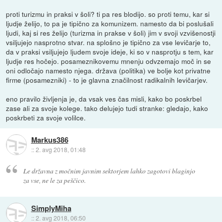
proti turizmu in praksi v šoli? ti pa res blodijo. so proti temu, kar si
ljudje želijo, to pa je tipično za komunizem. namesto da bi poslušali
ljudi, kaj si res želijo (turizma in prakse v šoli) jim v svoji vzvišenostji
vsiljujejo nasprotno stvar. na splošno je tipično za vse levičarje to,
da v praksi vsiljujejo ljudem svoje ideje, ki so v nasprotju s tem, kar
ljudje res hočejo. posameznikovemu mnenju odvzemajo moč in se
oni odločajo namesto njega. država (politika) ve bolje kot privatne
firme (posamezniki) - to je glavna značilnost radikalnih levičarjev.
eno pravilo življenja je, da vsak ves čas misli, kako bo poskrbel
zase ali za svoje kolege. tako delujejo tudi stranke: gledajo, kako
poskrbeti za svoje volilce.
Markus386
::
2. avg 2018, 01:48
Le državna z močnim javnim sektorjem lahko zagotovi blaginjo
za vse, ne le za peščico.
SimplyMiha
::
2. avg 2018, 06:50