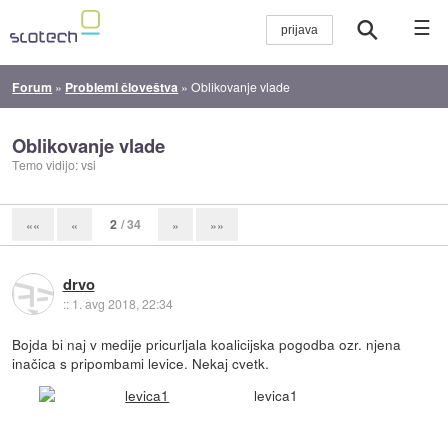
☰
Forum
»
Problemi človeštva
»
Oblikovanje vlade
Oblikovanje vlade
Temo vidijo: vsi
2
/ 34
««
«
»
»»
drvo
::
1. avg 2018, 22:34
Bojda bi naj v medije pricurljala koalicijska pogodba ozr. njena
inačica s pripombami levice. Nekaj cvetk.
levica1