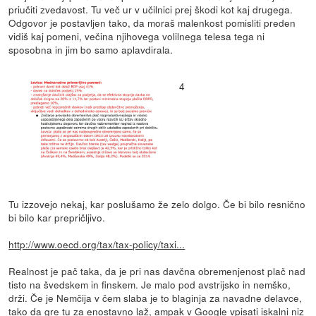
priučiti zvedavost. Tu več ur v učilnici prej škodi kot kaj drugega.
Odgovor je postavljen tako, da moraš malenkost pomisliti preden
vidiš kaj pomeni, večina njihovega volilnega telesa tega ni
sposobna in jim bo samo aplavdirala.
4
Tu izzovejo nekaj, kar poslušamo že zelo dolgo. Če bi bilo resnično
bi bilo kar prepričljivo.
http://www.oecd.org/tax/tax-policy/taxi...
Realnost je pač taka, da je pri nas davčna obremenjenost plač nad
tisto na švedskem in finskem. Je malo pod avstrijsko in nemško,
drži. Če je Nemčija v čem slaba je to blaginja za navadne delavce,
tako da gre tu za enostavno laž, ampak v Google vpisati iskalni niz