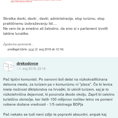
Skratka davki, davki , davki, administracija, stop turizmu, stop
praktičnemu izobraževanju itd....
Ne vem če je smešno ali žalostno, da smo si v parlament izvolili
takšne lunatike.
Zgodovina sprememb…
predlagal izbris:
pirat
(
2. avg 2018 ob 12:16
)
drekodovce
::
1. avg 2018, 23:18
Pač tipični komunisti. Po osnovni šoli delat na nizkokvalificirana
delovna mesta, za turizem pa v komunizmu ni "placa". Če bi levica
imela možnost diktatorstva na hrvaški, bi ukinili turizem, saj je to
nizkotehnična dejavnost, ki povzroča škodo okolju. Zaprli bi celotno
turistično območje, ker tistih 100 milijonov nočitev letno ne pomeni
nobene dodane vrednosti - 1/5 celotnega BDPja
Pač nekako se tudi meni zdijo te popravki absurdni, ampak kaj