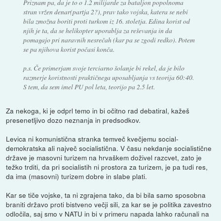
Priznam pa, da je to o 1.2 milijarde za bataljon popolnoma
stran vržen denar(partja 2?), prav tako vojska, katera se nebi
bila zmožna boriti proti turkom iz 16. stoletja. Edina korist od
njih je ta, da se helikopter uporablja za reševanja in da
pomagajo pri naravnih nesrečah (kar pa se zgodi redko). Potem
se pa njihova korist počasi konča.
p.s. Če primerjam svoje terciarno šolanje bi rekel, da je bilo
razmerje koristnosti praktičnega uposabljanja vs teorija 60:40.
S tem, da sem imel PU pol leta, teorijo pa 2.5 let.
Za nekoga, ki je odprl temo in bi očitno rad debatiral, kažeš
presenetljivo dozo neznanja in predsodkov.
Levica ni komunistična stranka temveč kvečjemu social-
demokratska ali največ socialistična. V času nekdanje socialistične
države je masovni turizem na hrvaškem doživel razcvet, zato je
težko trditi, da pri socialistih ni prostora za turizem, je pa tudi res,
da ima (masovni) turizem dobre in slabe plati.
Kar se tiče vojske, ta ni zgrajena tako, da bi bila samo sposobna
braniti državo proti bistveno večji sili, za kar se je politika zavestno
odločila, saj smo v NATU in bi v primeru napada lahko računali na