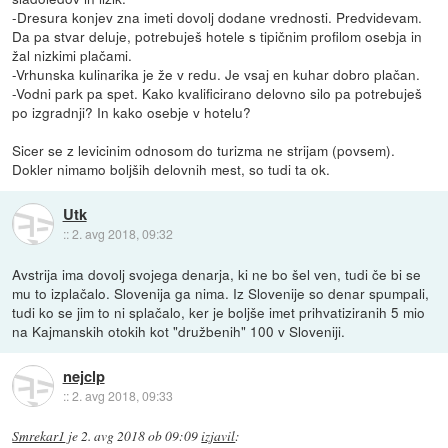
-Dresura konjev zna imeti dovolj dodane vrednosti. Predvidevam.
Da pa stvar deluje, potrebuješ hotele s tipičnim profilom osebja in
žal nizkimi plačami.
-Vrhunska kulinarika je že v redu. Je vsaj en kuhar dobro plačan.
-Vodni park pa spet. Kako kvalificirano delovno silo pa potrebuješ
po izgradnji? In kako osebje v hotelu?
Sicer se z levicinim odnosom do turizma ne strijam (povsem).
Dokler nimamo boljših delovnih mest, so tudi ta ok.
Utk
::
2. avg 2018, 09:32
Avstrija ima dovolj svojega denarja, ki ne bo šel ven, tudi če bi se
mu to izplačalo. Slovenija ga nima. Iz Slovenije so denar spumpali,
tudi ko se jim to ni splačalo, ker je boljše imet prihvatiziranih 5 mio
na Kajmanskih otokih kot "družbenih" 100 v Sloveniji.
nejclp
::
2. avg 2018, 09:33
Smrekar1
je
2. avg 2018 ob 09:09
izjavil
: