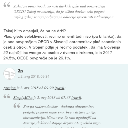
Zakaj ne omenijo, da so naši davki krepko nad povprečjem
OECD? Zakaj ne omenijo, da je višina davkov zelo pogost
razlog zakaj se tuja podjetja ne odločijo investirati v Slovenijo?
Zakaj bi to omenjali, če pa ne drži?
Plus, glede selektivnosti, recimo omenili tudi niso (pa bi lahko), da
je pod povprečjem OECD v Sloveniji obremenitev plač zaposlenih
oseb z otroki. V tvojem pdfju je recimo podatek , da ima Slovenija
22 najnižji tax wedge za osebo z dvema otrokoma, leta 2017
24.5%, OECD povprečje pa je 26.1%.
3p
::
2. avg 2018, 09:34
zavajon
je
2. avg 2018 ob 09:29
izjavil
:
SimplyMiha
je
2. avg 2018 ob 07:38
izjavil
:
Kar pa zadeva davkov - dodatna obremenitev
podjetij pomeni samo eno: beg v države z nižjo
obremenitvijo. Nima veze, če smo ugodnejši od
Avstrije, dokler obstajajo države EU z veliko nižjo