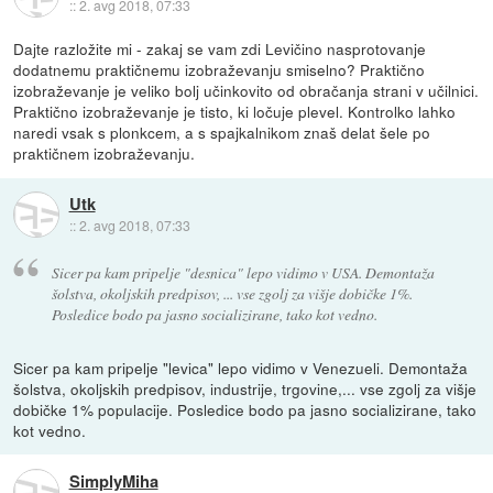
::
2. avg 2018, 07:33
Dajte razložite mi - zakaj se vam zdi Levičino nasprotovanje
dodatnemu praktičnemu izobraževanju smiselno? Praktično
izobraževanje je veliko bolj učinkovito od obračanja strani v učilnici.
Praktično izobraževanje je tisto, ki ločuje plevel. Kontrolko lahko
naredi vsak s plonkcem, a s spajkalnikom znaš delat šele po
praktičnem izobraževanju.
Utk
::
2. avg 2018, 07:33
Sicer pa kam pripelje "desnica" lepo vidimo v USA. Demontaža
šolstva, okoljskih predpisov, ... vse zgolj za višje dobičke 1%.
Posledice bodo pa jasno socializirane, tako kot vedno.
Sicer pa kam pripelje "levica" lepo vidimo v Venezueli. Demontaža
šolstva, okoljskih predpisov, industrije, trgovine,... vse zgolj za višje
dobičke 1% populacije. Posledice bodo pa jasno socializirane, tako
kot vedno.
SimplyMiha