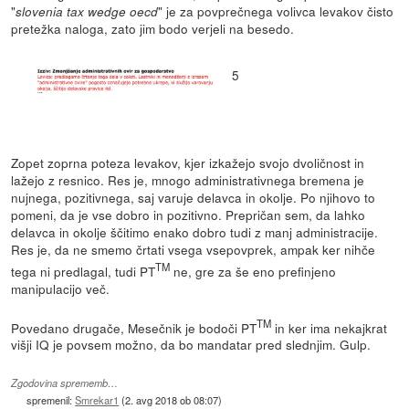
"
" je za povprečnega volivca levakov čisto
slovenia tax wedge oecd
pretežka naloga, zato jim bodo verjeli na besedo.
5
Zopet zoprna poteza levakov, kjer izkažejo svojo dvoličnost in
lažejo z resnico. Res je, mnogo administrativnega bremena je
nujnega, pozitivnega, saj varuje delavca in okolje. Po njihovo to
pomeni, da je vse dobro in pozitivno. Prepričan sem, da lahko
delavca in okolje ščitimo enako dobro tudi z manj administracije.
Res je, da ne smemo črtati vsega vsepovprek, ampak ker nihče
TM
tega ni predlagal, tudi PT
ne, gre za še eno prefinjeno
manipulacijo več.
TM
Povedano drugače, Mesečnik je bodoči PT
in ker ima nekajkrat
višji IQ je povsem možno, da bo mandatar pred slednjim. Gulp.
Zgodovina sprememb…
spremenil:
Smrekar1
(
2. avg 2018 ob 08:07
)