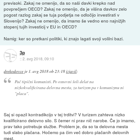
previsoki. Zakaj ne omenijo, da so naši davki krepko nad
povprečjem OECD? Zakaj ne omenijo, da je višina davkov zelo
pogost razlog zakaj se tuja podjetja ne odločijo investirati v
Slovenijo? Zakaj ne omenijo, da imamo še vedno eno najnižjih
stopenj tujih investicij v EU in OECD?
Namig: ker so pretkani politiki, ki znajo lagati svoji volilni bazi.
3p
::
2. avg 2018, 09:10
drekodovce
je
1. avg 2018 ob 23:18
izjavil
:
Pač tipični komunisti. Po osnovni šoli delat na
nizkokvalificirana delovna mesta, za turizem pa v komunizmu ni
"placa".
Saj si opazil kontradikcijo v tej trditvi? V turizem zahteva nizko
kvalificirano delovno silo. S čemer ni prav nič narobe. Če jo imamo,
prav tako potrebuje službe. Problem je, da so ta delovna mesta
tudi slabo plačana. Hočemo pa čim več dobro plačanih delovnih
mest.