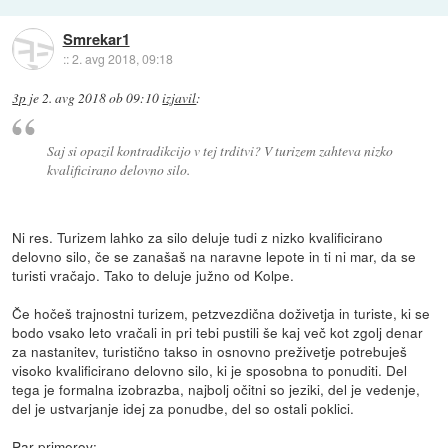
Smrekar1
::
2. avg 2018, 09:18
3p
je
2. avg 2018 ob 09:10
izjavil
:
Saj si opazil kontradikcijo v tej trditvi? V turizem zahteva nizko
kvalificirano delovno silo.
Ni res. Turizem lahko za silo deluje tudi z nizko kvalificirano
delovno silo, če se zanašaš na naravne lepote in ti ni mar, da se
turisti vračajo. Tako to deluje južno od Kolpe.
Če hočeš trajnostni turizem, petzvezdična doživetja in turiste, ki se
bodo vsako leto vračali in pri tebi pustili še kaj več kot zgolj denar
za nastanitev, turistično takso in osnovno preživetje potrebuješ
visoko kvalificirano delovno silo, ki je sposobna to ponuditi. Del
tega je formalna izobrazba, najbolj očitni so jeziki, del je vedenje,
del je ustvarjanje idej za ponudbe, del so ostali poklici.
Par primerov: