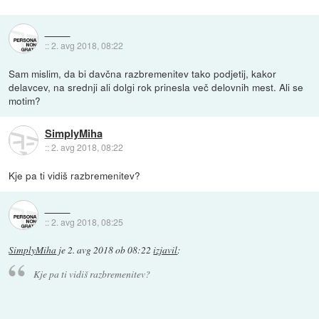
::
2. avg 2018, 08:22
Sam mislim, da bi davčna razbremenitev tako podjetij, kakor
delavcev, na srednji ali dolgi rok prinesla več delovnih mest. Ali se
motim?
SimplyMiha
::
2. avg 2018, 08:22
Kje pa ti vidiš razbremenitev?
::
2. avg 2018, 08:25
SimplyMiha
je
2. avg 2018 ob 08:22
izjavil
:
Kje pa ti vidiš razbremenitev?