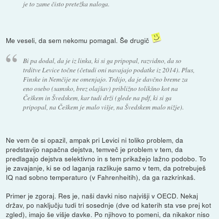
je to zame čisto pretežka naloga.
Me veseli, da sem nekomu pomagal. Še drugič
Bi pa dodal, da je iz linka, ki si ga pripopal, razvidno, da so
trditve Levice točne (četudi oni navajajo podatke iz 2014). Plus,
Finske in Nemčije ne omenjajo. Trdijo, da je davčno breme za
eno osebo (samsko, brez olajšav) približno tolikšno kot na
Češkem in Švedskem, kar tudi drži (glede na pdf, ki si ga
pripopal, na Češkem je malo višje, na Švedskem malo nižje).
Ne vem če si opazil, ampak pri Levici ni toliko problem, da
predstavijo napačna dejstva, temveč je problem v tem, da
predlagajo dejstva selektivno in s tem prikažejo lažno podobo. To
je zavajanje, ki se od laganja razlikuje samo v tem, da potrebuješ
IQ nad sobno temperaturo (v Fahrenheitih), da ga razkrinkaš.
Primer je zgoraj. Res je, naši davki niso najvišji v OECD. Nekaj
držav, po naključju tudi tri sosednje (dve od katerih sta vse prej kot
zgled), imajo še višje davke. Po njihovo to pomeni, da nikakor niso