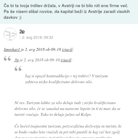
Če bi ta tvoja trditev držala, v Avstriji ne bi bilo niti ene firme več.
Pa še nisem slišal novice, da kapital beži iz Avstrije zaradi visokih
davkov ;)
3p
::
2. avg 2018, 09:32
Smrekar1
je
2. avg 2018 ob 09:18
izjavil
:
3p
je
2. avg 2018 ob 09:10
izjavil
:
Saj si opazil kontradikcijo v tej trditvi? V turizem
zahteva nizko kvalificirano delovno silo.
Ni res. Turizem lahko za silo deluje tudi z nizko kvalificirano
delovno silo, če se zanašaš na naravne lepote in ti ni mar, da se
turisti vračajo. Tako to deluje južno od Kolpe.
Če hočeš trajnostni turizem, petzvezdična doživetja in turiste, ki
se bodo vsako leto vračali in pri tebi pustili še kaj več kot zgolj
denar za nastanitev, turistično takso in osnovno preživetje