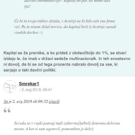
davčno obremenitvijo - kapital bo pač šel mimo nas
tja!
Če bi ta tvoja trditev držala, v Avstriji ne bi bilo niti ene firme
več. Pa še nisem slišal novice, da kapital beži iz Avstrije zaradi
visokih davkov ;)
Kapital se že premika, a ko prideš z obdavčitvijo do 1%, se stvari
izidejo le, če imaš v državi sedeže multinacionalk. In teh enostavno
ni dovolj, da bi se od tega procenta nabralo dovolj za vse, ki
sanjajo o taki davčni politiki.
Smrekar1
::
2. avg 2018, 09:41
3p
je
2. avg 2018 ob 09:32
izjavil
:
Seveda so v vsaki panogi tudi zahtevnejša/bolj donosna delovna
mesta. A kot si sam ugotovil, pomemben je delež.