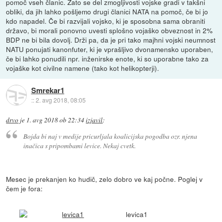
pomoč vseh članic. Zato se del zmogljivosti vojske gradi v takšni
obliki, da jih lahko pošljemo drugi članici NATA na pomoč, če bi jo
kdo napadel. Če bi razvijali vojsko, ki je sposobna sama obraniti
državo, bi morali ponovno uvesti splošno vojaško obveznost in 2%
BDP ne bi bila dovolj. Drži pa, da je pri tako majhni vojski neumnost
NATU ponujati kanonfuter, ki je vprašljivo dvonamensko uporaben,
če bi lahko ponudili npr. inženirske enote, ki so uporabne tako za
vojaške kot civilne namene (tako kot helikopterji).
Smrekar1
::
2. avg 2018, 08:05
drvo
je
1. avg 2018 ob 22:34
izjavil
:
Bojda bi naj v medije pricurljala koalicijska pogodba ozr. njena
inačica s pripombami levice. Nekaj cvetk.
Mesec je prekanjen ko hudič, zelo dobro ve kaj počne. Poglej v
čem je fora:
levica1