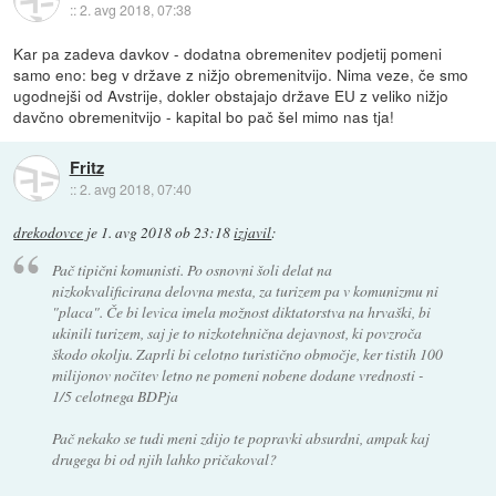
::
2. avg 2018, 07:38
Kar pa zadeva davkov - dodatna obremenitev podjetij pomeni
samo eno: beg v države z nižjo obremenitvijo. Nima veze, če smo
ugodnejši od Avstrije, dokler obstajajo države EU z veliko nižjo
davčno obremenitvijo - kapital bo pač šel mimo nas tja!
Fritz
::
2. avg 2018, 07:40
drekodovce
je
1. avg 2018 ob 23:18
izjavil
:
Pač tipični komunisti. Po osnovni šoli delat na
nizkokvalificirana delovna mesta, za turizem pa v komunizmu ni
"placa". Če bi levica imela možnost diktatorstva na hrvaški, bi
ukinili turizem, saj je to nizkotehnična dejavnost, ki povzroča
škodo okolju. Zaprli bi celotno turistično območje, ker tistih 100
milijonov nočitev letno ne pomeni nobene dodane vrednosti -
1/5 celotnega BDPja
Pač nekako se tudi meni zdijo te popravki absurdni, ampak kaj
drugega bi od njih lahko pričakoval?