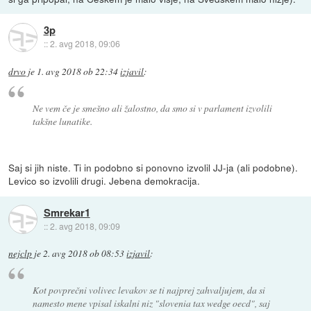
3p
::
2. avg 2018, 09:06
drvo
je
1. avg 2018 ob 22:34
izjavil
:
Ne vem če je smešno ali žalostno, da smo si v parlament izvolili
takšne lunatike.
Saj si jih niste. Ti in podobno si ponovno izvolil JJ-ja (ali podobne).
Levico so izvolili drugi. Jebena demokracija.
Smrekar1
::
2. avg 2018, 09:09
nejclp
je
2. avg 2018 ob 08:53
izjavil
:
Kot povprečni volivec levakov se ti najprej zahvaljujem, da si
namesto mene vpisal iskalni niz "
slovenia tax wedge oecd
", saj