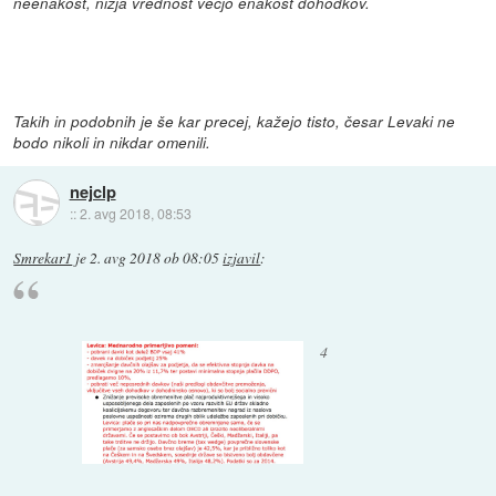
neenakost, nižja vrednost večjo enakost dohodkov.
Takih in podobnih je še kar precej, kažejo tisto, česar Levaki ne
bodo nikoli in nikdar omenili.
nejclp
::
2. avg 2018, 08:53
Smrekar1
je
2. avg 2018 ob 08:05
izjavil
:
4