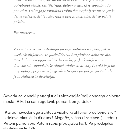
potrebuješ visoko kvalificirano delovno silo, ki je sposobna to
ponuditi. Del tega je formalna izobrazba, najbolj očitni so jeziki,
del je vedenje, del je ustvarjanje idej za ponudbe, del so ostali
poklici.
Par primerov:
...
Za vse to in še več potrebuješ mešano delovno silo, vsaj nekaj
visoko kvalificirane in posledično dobro plačane delovne sile.
Seveda bo med njimi tudi vedno nekaj nizko kvalificirane
delovne sile, ampak ta še zdaleč, zdaleč ni dovolj. Levaki tega ne
pogruntajo, južni sosedje gredo v to smer po polžje, na Zahodu
je to stalnica že desetletja.
Seveda so v vsaki panogi tudi zahtevnejša/bolj donosna delovna
mesta. A kot si sam ugotovil, pomemben je delež.
-Kaj od navedenega zahteva visoko kvalificirano delovno silo?
Izdelava plastičnih dinotov? Mogoče, v času izdelave (1 teden).
Potem pa ne več. Potem rabiš prodajalca kart. Pa prodajalca
sladoledov in lizik.