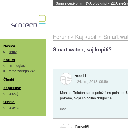
BMW v vozilih začel predvajati reklame
::
dane
Forum
»
Kaj kupiti
»
Smart watc
Novice
Smart watch, kaj kupiti?
arhiv
Forum
mali oglasi
teme zadnjih 24h
mat11
Članki
::
24. maj 2018, 09:50
Zaposlitve
Meni je. Telefon samo položiš na polnilec. 
brskaj
potrebe, tvoje so očitno drugačne.
Ostalo
pravila
mat
GupeM