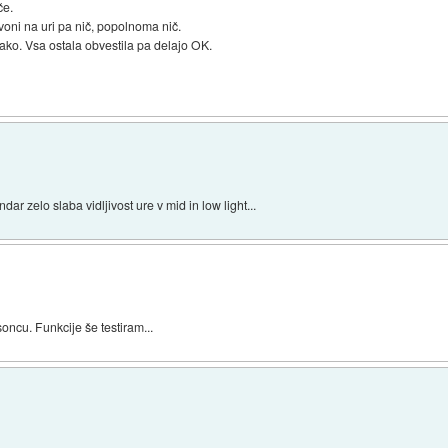
če.
oni na uri pa nič, popolnoma nič.
ko. Vsa ostala obvestila pa delajo OK.
dar zelo slaba vidljivost ure v mid in low light...
soncu. Funkcije še testiram...