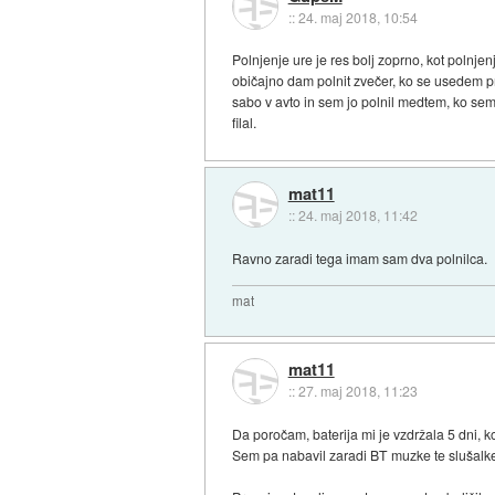
::
24. maj 2018, 10:54
Polnjenje ure je res bolj zoprno, kot polnjen
običajno dam polnit zvečer, ko se usedem pr
sabo v avto in sem jo polnil medtem, ko sem s
filal.
mat11
::
24. maj 2018, 11:42
Ravno zaradi tega imam sam dva polnilca.
mat
mat11
::
27. maj 2018, 11:23
Da poročam, baterija mi je vzdržala 5 dni, k
Sem pa nabavil zaradi BT muzke te slušalk