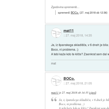
Zgodovina sprememb…
spremenil:
BOCo.
(
27. maj 2018 ob 12:36
)
mat11
::
27. maj 2018, 14:35
Ja, iz španskega skladišča, v 6 dneh je bila 
Boco, ni problema. ;)
A tebi kaže kdo te kliče? Zaenkrat sem dal w
mat
BOCo.
::
27. maj 2018, 21:05
mat11
je
27. maj 2018 ob 14:35
izjavil
:
Ja, iz španskega skladišča, v 6 dneh je bil
Boco, ni problema. ;)
A tebi kaže kdo te kliče? Zaenkrat sem da