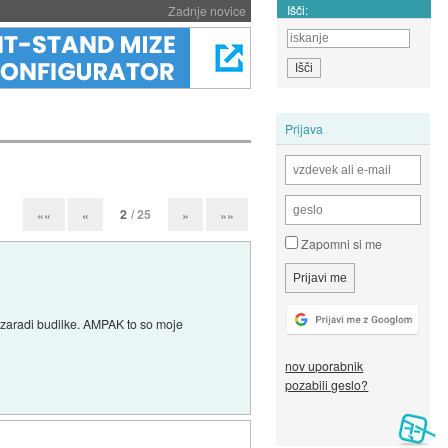
Išči:
Zadnje novice
Prijava
2
/ 25
««
«
»
»»
Zapomni si me
i zaradi budilke. AMPAK to so moje
nov uporabnik
pozabili geslo?