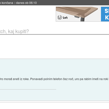
s ob 06:09
h, kaj kupiti?
Uro moraš sneti iz roke. Ponavadi polnim telefon čez noč, uro pa rabim imeti na rok