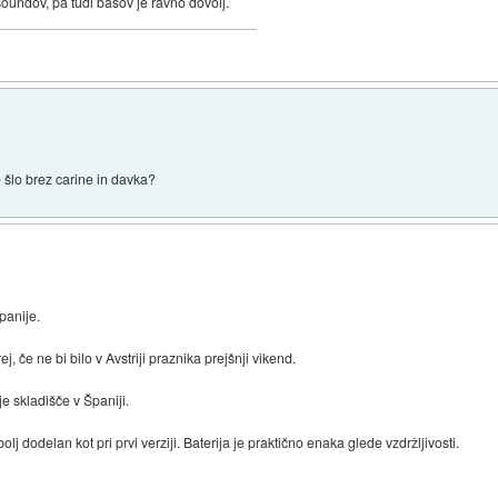
soundov, pa tudi basov je ravno dovolj.
e šlo brez carine in davka?
Španije.
j, če ne bi bilo v Avstriji praznika prejšnji vikend.
je skladišče v Španiji.
j dodelan kot pri prvi verziji. Baterija je praktično enaka glede vzdržljivosti.