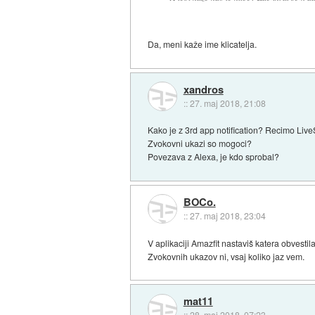
Da, meni kaže ime klicatelja.
xandros
::
27. maj 2018, 21:08
Kako je z 3rd app notification? Recimo Liv
Zvokovni ukazi so mogoci?
Povezava z Alexa, je kdo sprobal?
BOCo.
::
27. maj 2018, 23:04
V aplikaciji Amazfit nastaviš katera obvestila 
Zvokovnih ukazov ni, vsaj koliko jaz vem.
mat11
::
28. maj 2018, 07:23