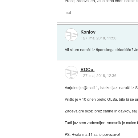
Precej zadovoljen, za to ceno eden boljših 
mat
Konlov
::
27. maj 2018, 11:50
Ali si uro naročil iz španskega skladišča? J
BOCo.
::
27. maj 2018, 12:36
Verjetno je @mat11, isto kot jaz, naročil iz 
Prišlo je v 10 dneh preko GLSa, bilo bi še pre
Zadeva gre skozi brez carine in davkov, saj 
Tudi jaz sem zadovoljen, vmesnik je malce bol
PS: Hvala mat11 za to povezavo!