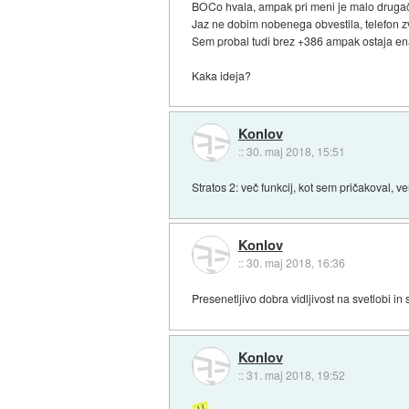
BOCo hvala, ampak pri meni je malo druga
Jaz ne dobim nobenega obvestila, telefon zv
Sem probal tudi brez +386 ampak ostaja ena
Kaka ideja?
Konlov
::
30. maj 2018, 15:51
Stratos 2: več funkcij, kot sem pričakoval, ven
Konlov
::
30. maj 2018, 16:36
Presenetljivo dobra vidljivost na svetlobi in 
Konlov
::
31. maj 2018, 19:52