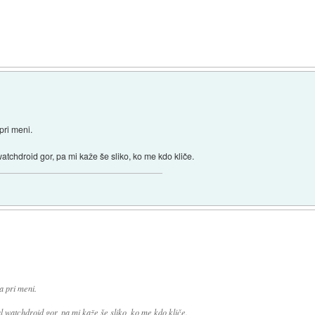
pri meni.
atchdroid gor, pa mi kaže še sliko, ko me kdo kliče.
a pri meni.
l watchdroid gor, pa mi kaže še sliko, ko me kdo kliče.