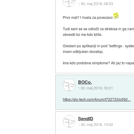
::
30. maj 2018, 08:53
Prvo mat11 hvala za povezavo
Tudi sam se se odločil za stratosa in ga nar
obvestil ko me kdo kliče.
Gledam po aplikaciji in pod "settings - sys
imam odkljukan doostop.
Ima kdo podobne simptome? Ali jaz to nap
BOCo.
::
30. maj 2018, 09:21
https://slo-tech.com/forum/t722723/p592...
SendID
::
30. maj 2018, 10:02