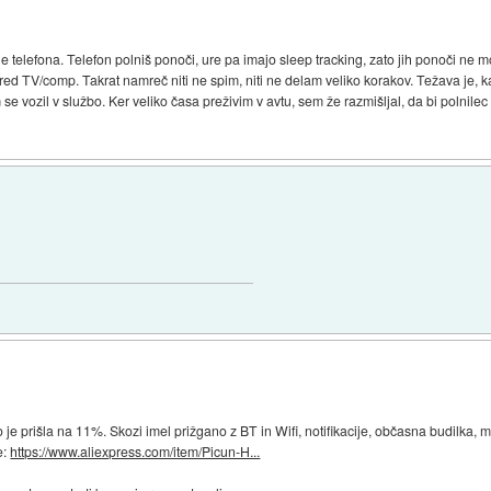
je telefona. Telefon polniš ponoči, ure pa imajo sleep tracking, zato jih ponoči ne mo
ed TV/comp. Takrat namreč niti ne spim, niti ne delam veliko korakov. Težava je, k
e vozil v službo. Ker veliko časa preživim v avtu, sem že razmišljal, da bi polnilec 
o je prišla na 11%. Skozi imel prižgano z BT in Wifi, notifikacije, občasna budilka,
e:
https://www.aliexpress.com/item/Picun-H...