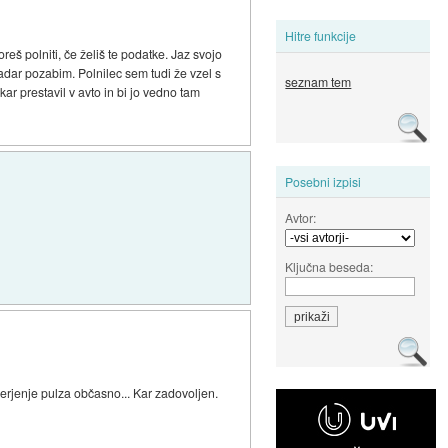
Hitre funkcije
reš polniti, če želiš te podatke. Jaz svojo
adar pozabim. Polnilec sem tudi že vzel s
seznam tem
kar prestavil v avto in bi jo vedno tam
Posebni izpisi
Avtor:
Ključna beseda:
 merjenje pulza občasno... Kar zadovoljen.