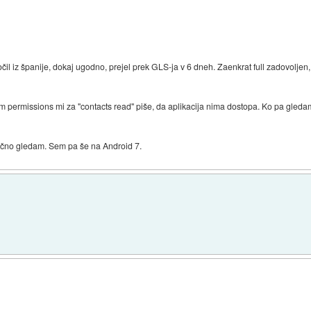
očil iz španije, dokaj ugodno, prejel prek GLS-ja v 6 dneh. Zaenkrat full zadovolje
tem permissions mi za "contacts read" piše, da aplikacija nima dostopa. Ko pa gle
ačno gledam. Sem pa še na Android 7.