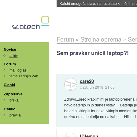
Sandisk že prodal več kot polovico SSD-jev za 
Forum
»
Strojna oprema
»
Sem
Novice
Sem pravkar unicil laptop?!
arhiv
Forum
mali oglasi
teme zadnjih 24h
care20
Članki
::
23. jun 2018, 21:05
Zaposlitve
Zdravo...pred kratkim mi je laptop prenehal p
brskaj
novo baterijo in jo danes vstavil... Baterija
Ostalo
baterijo izklopis ter nazaj vklopis medtem ko 
pravila
odziva ne na baterijo ne na kabel.... Niti le
[D]emon