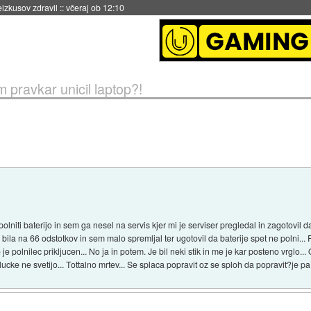
naslednji dve leti
::
včeraj ob 11:37
 pravkar unicil laptop?!
olniti baterijo in sem ga nesel na servis kjer mi je serviser pregledal in zagotovil d
 je bila na 66 odstotkov in sem malo spremljal ter ugotovil da baterije spet ne polni.
je polnilec prikljucen... No ja in potem. Je bil neki stik in me je kar posteno vrglo..
d lucke ne svetijo... Tottalno mrtev... Se splaca popravit oz se sploh da popravit?je