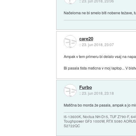
::
23. jun 2018, 23:06
Načeloma ne bi smelo biti nobene težave, tud
care20
::
23. jun 2018, 23:07
Ampak v tem primeru bi delalo vsaj na napa
Bi pasala tista maticna v moj laptop... V bi
Furbo
::
23. jun 2018, 23:18
Matična bo morda že pasala, ampak a jo mis
i5-13600K, Noctua NH-D15, TUF Z790-F, 
Toughpower GF3 1000W, RTX 5080 AORUS
S2722QC