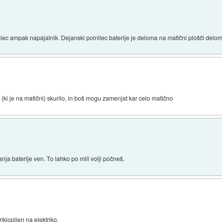
nilec ampak napajalnik. Dejanski polnilec baterije je deloma na matični plošči delo
o (ki je na matični) skurilo, in boš mogu zamenjat kar celo matično
nja baterije ven. To lahko po mili volji počneš.
klopljen na elektriko.