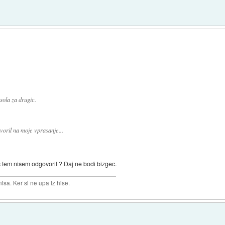
 sola za drugic.
voril na moje vprasanje...
 s tem nisem odgovoril ? Daj ne bodi bizgec.
isa. Ker si ne upa iz hise.