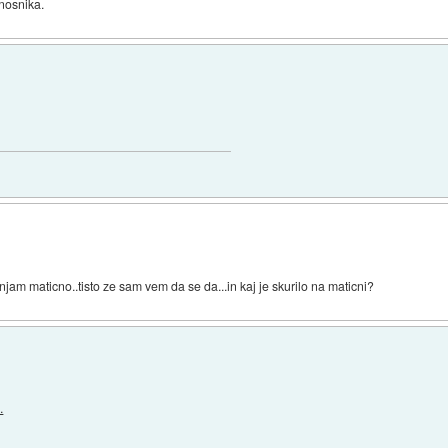
nosnika.
jam maticno..tisto ze sam vem da se da...in kaj je skurilo na maticni?
.