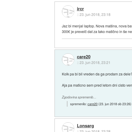
ircr
::
23. jun 2018, 23:18
Jaz bi menjal laptop. Nova mašina, nova bate
300€ je prevelč dat za tako matično in še ne
care20
::
23. jun 2018, 23:21
Kolk pa bi bil vreden da ga prodam za dele
Aja pa maticno sem pred letom dni cisto ven
Zgodovina sprememb…
spremenilo:
care20
(
23. jun 2018 ob 23:26
)
Lonsarg
::
23. jun 2018, 23:28