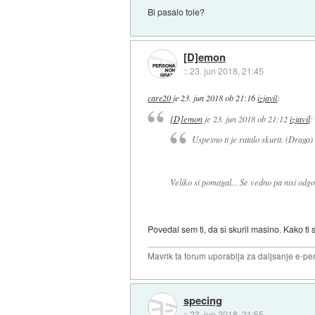
Bi pasalo tole?
[D]emon
::
23. jun 2018, 21:45
care20
je
23. jun 2018 ob 21:16
izjavil
:
[D]emon
je
23. jun 2018 ob 21:12
izjavil
:
Uspesno ti je ratalo skurit. (Draga)
Veliko si pomagal... Se vedno pa nisi odgo
Povedal sem ti, da si skuril masino. Kako ti
Mavrik ta forum uporablja za daljsanje e-pen
specing
::
23. jun 2018, 21:55