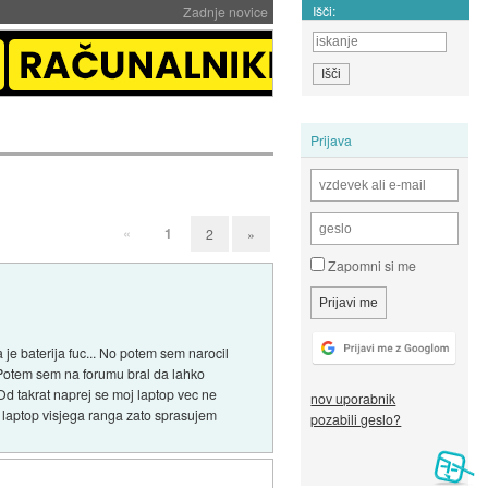
Išči:
Zadnje novice
Prijava
«
1
2
»
Zapomni si me
a je baterija fuc... No potem sem narocil
.. Potem sem na forumu bral da lahko
. Od takrat naprej se moj laptop vec ne
nov uporabnik
 pa laptop visjega ranga zato sprasujem
pozabili geslo?