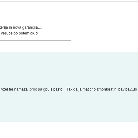
rija in nova garancija....
 veš, če bo potem ok. :/
?
 vzel ter namazal proc pa gpu s pasto... Tak da ja maticno zmontorat ni bav bav...t