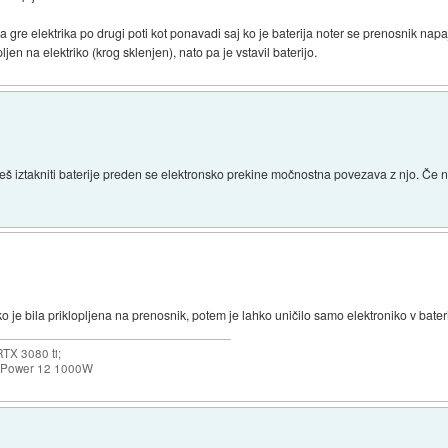
 gre elektrika po drugi poti kot ponavadi saj ko je baterija noter se prenosnik napaj
jen na elektriko (krog sklenjen), nato pa je vstavil baterijo.
eš iztakniti baterije preden se elektronsko prekine močnostna povezava z njo. Če ni
ko je bila priklopljena na prenosnik, potem je lahko uničilo samo elektroniko v baterij
TX 3080 ti;
k Power 12 1000W