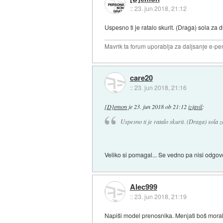
::
23. jun 2018, 21:12
Uspesno ti je ratalo skurit. (Draga) sola za d
Mavrik ta forum uporablja za daljsanje e-pen
care20
::
23. jun 2018, 21:16
[D]emon
je
23. jun 2018 ob 21:12
izjavil
:
Uspesno ti je ratalo skurit. (Draga) sola z
Veliko si pomagal... Se vedno pa nisi odgovo
Alec999
::
23. jun 2018, 21:19
Napiši model prenosnika. Menjati boš moral