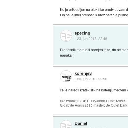
Ko je priklopljen na elektriko predvidevam da
On pa je imel prenosnik brez baterije priklopl
specing
::
23. jun 2018, 22:48
Prenosnik mora biti narejen tako, da ne mor
napaka ;)
korenje3
::
23. jun 2018, 22:56
če je naredil kratek stik na bateriji, medtem 
i9-12900k; 32GB DDR5-6000 CL36; Nvidia R
Gigabyte Aorus z690 master; Be Quiet Dar
Daniel