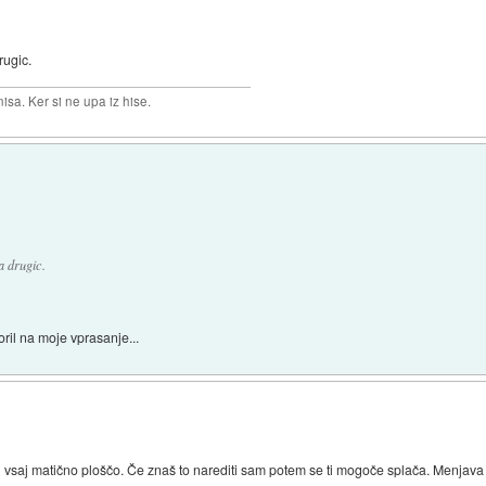
rugic.
isa. Ker si ne upa iz hise.
a drugic.
ril na moje vprasanje...
 vsaj matično ploščo. Če znaš to narediti sam potem se ti mogoče splača. Menjav