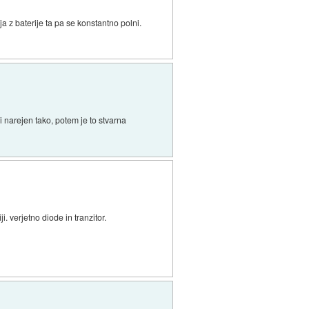
a z baterije ta pa se konstantno polni.
 narejen tako, potem je to stvarna
i. verjetno diode in tranzitor.