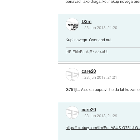
ponavadi tako draga, kot nakup novega pre
D3m
::
23. jun 2018, 21:20
Kupi novega. Over and out.
|HP EliteBook|R7 8840U|
care20
::
23. jun 2018, 21:21
G751jt... A se da popravit?to da lahko zamen
care20
::
23. jun 2018, 21:29
https://m.ebay.com/itm/For-ASUS-G751J-G..