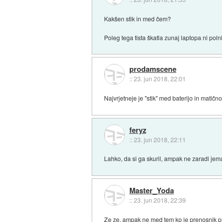
Kakšen stik in med čem?
Poleg tega tista škatla zunaj laptopa ni pol
prodamscene
::
23. jun 2018, 22:01
Najvrjetneje je "stik" med baterijo in matičn
feryz
::
23. jun 2018, 22:11
Lahko, da si ga skuril, ampak ne zaradi jema
Master_Yoda
::
23. jun 2018, 22:39
Ze ze, ampak ne med tem ko je prenosnik pri