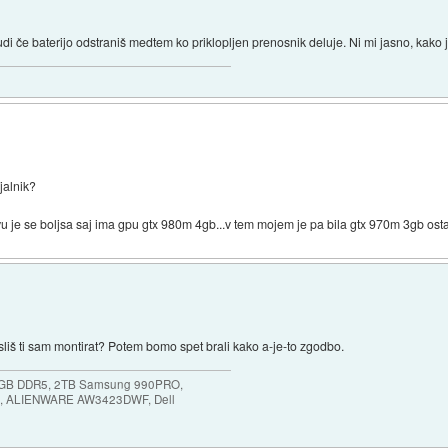
i če baterijo odstraniš medtem ko priklopljen prenosnik deluje. Ni mi jasno, kako j
jalnik?
stvu je se boljsa saj ima gpu gtx 980m 4gb...v tem mojem je pa bila gtx 970m 3gb osta
liš ti sam montirat? Potem bomo spet brali kako a-je-to zgodbo.
64GB DDR5, 2TB Samsung 990PRO,
, ALIENWARE AW3423DWF, Dell