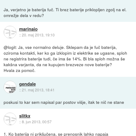
Ja, verjetno je baterija fuč. Ti brez baterije priklopljen zgolj na el.
omrežje dela v redu?
marinaio
::
20. maj 2013, 19:10
@logit: Ja, vse normalno deluje. Sklepam da je fuč baterija,
oziroma kontakti, ker ko ga izklopim iz elektrike se ugasne, sploh
ne registrira baterije tudi, če ima še 14%. Bi bla sploh možna še
kakšna varjanta, da ne kupujem brezveze nove baterije?
Hvala za pomoč.
gendale
::
21. maj 2013, 18:41
poskusi to kar sem napisal par postov višje, itak te nič ne stane
slitkx
::
8. jun 2013, 00:57
1. Ko baterija ni priključena, se prenosnik lahko napaja