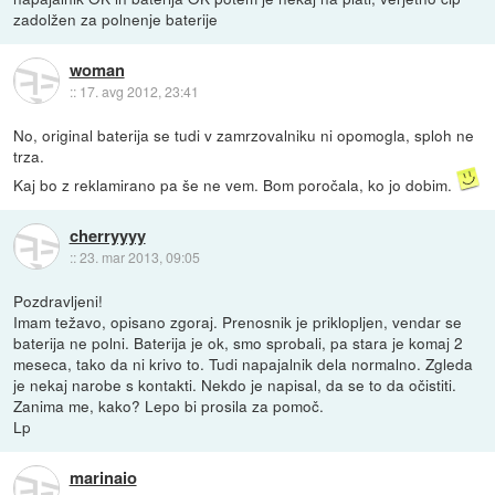
zadolžen za polnenje baterije
woman
::
17. avg 2012, 23:41
No, original baterija se tudi v zamrzovalniku ni opomogla, sploh ne
trza.
Kaj bo z reklamirano pa še ne vem. Bom poročala, ko jo dobim.
cherryyyy
::
23. mar 2013, 09:05
Pozdravljeni!
Imam težavo, opisano zgoraj. Prenosnik je priklopljen, vendar se
baterija ne polni. Baterija je ok, smo sprobali, pa stara je komaj 2
meseca, tako da ni krivo to. Tudi napajalnik dela normalno. Zgleda
je nekaj narobe s kontakti. Nekdo je napisal, da se to da očistiti.
Zanima me, kako? Lepo bi prosila za pomoč.
Lp
marinaio