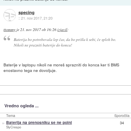
specing
::
21. nov 2017, 21:20
ttommy
je
21. nov 2017 ob 16:26
izjavil
:
Baterija bo potrebovala lep čas, da bo prišla k sebi, če sploh bo.
Nikoli ne prazniti baterije do konca!
Baterije v laptopu nikoli ne moreš sprazniti do konca ker ti BMS
enostavno tega ne dovoljuje.
Vredno ogleda ...
Tema
Sporočila
»
Baterija na prenosniku se ne polni
34
SlyCrespo