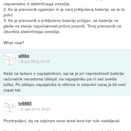
neposredno iz električnega omrežja.
2. Ko je prenosnik ugasnjen in je nanj priključena baterija, se le-ta
polni.
3. Ko je prenosnik s priključeno baterijo prižgan, se baterija ne
glede na stanje napolnjenosti prične prazniti. Torej prenosnik ne
izkorišča električnega omrežja.
What now?
slitkx
::
8. jun 2013, 01:10
Kaže na težavo z napajalnikom, saj se je pri neprisotnosti baterije
računalnik nenadoma izklopil, na napajalniku pa ni več svetila
lučka. Po izklopu napajalnika iz vtičnice in vstavitvi nazaj je bil notri
zopet tok.
tv6865
::
6. sep 2014, 23:37
Pozdravljeni, da ne odpiram nove teme bom kar tule nadaljeval.