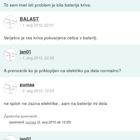
To sem imel isti problem je bila baterija kriva.
BALAST
::
1. avg 2010, 22:01
Verjetno je res kriva pokvarjena celica v bateriji.
jan01
::
1. avg 2010, 22:30
A prenosnik ko je priklopljen na elektriko pa dela normalno?
pumaa
::
2. avg 2010, 12:24
ne sploh ne zazna elektrike...sam na baterijo mi dela
Zgodovina sprememb…
spremenil:
pumaa
(
2. avg 2010 ob 12:25
)
jan01