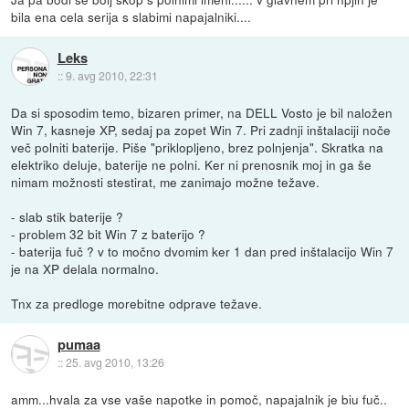
bila ena cela serija s slabimi napajalniki....
Leks
::
9. avg 2010, 22:31
Da si sposodim temo, bizaren primer, na DELL Vosto je bil naložen
Win 7, kasneje XP, sedaj pa zopet Win 7. Pri zadnji inštalaciji noče
več polniti baterije. Piše "priklopljeno, brez polnjenja". Skratka na
elektriko deluje, baterije ne polni. Ker ni prenosnik moj in ga še
nimam možnosti stestirat, me zanimajo možne težave.
- slab stik baterije ?
- problem 32 bit Win 7 z baterijo ?
- baterija fuč ? v to močno dvomim ker 1 dan pred inštalacijo Win 7
je na XP delala normalno.
Tnx za predloge morebitne odprave težave.
pumaa
::
25. avg 2010, 13:26
amm...hvala za vse vaše napotke in pomoč, napajalnik je biu fuč..