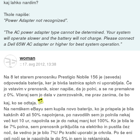
kaj lahko nardim?
Tkole napiše:
"Power Adapter not recognized".
"The AC power adapter type cannot be determined. Your system
will operate slower and the battery will not charge. Please connect
a Dell 65W AC adapter or higher for best system operation."
woman
::
17. avg 2012, 13:38
Na 8 let starem prenosniku Prestigio Nobile 156 je (seveda)
odpovedala baterija, ker je bivša lastnica sploh ni uporabljala. Če
jo vstavim v prenosnik, sicer napiše, da jo polni, a se ne premakne
z 0%. Včeraj sem jo dala v zamrzovalnik, me prav zanima, če bo
kaj, ko se odtaja.
Na nemškem eBayu sem kupila novo baterijo, ko je prispela je bila
kakšnih 40 ali 50% napolnjena, po navodilih sem jo polnila nekaj
več kot 10 ur, napolnila se je do nekaj manj kot 100%. Ko je bila le
še 7% polna, sem prenosnik priključila na elektriko in pustila čez
noč, še vedno je je bilo 7%! Po kratki uporabi je crknila. Po še eni
celi noči se je napolnila le do 5% in sem jo reklamirala.