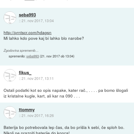
seba993
::
21. nov 2017, 13:04
http://prntscr.com/hdagsn
Mi lahko kdo pove kaj bi lahko blo narobe?
Zgodovina sprememb…
spremenilo:
seba993
(
21. nov 2017 ob 13:04
)
fikus_
::
21. nov 2017, 13:11
Ostali podatki kot so opis napake, kater rač., . . . . pa bomo šlogali
iz kristalne kugle, kart, ali kar na 090 . . .
ttommy
::
21. nov 2017, 16:26
Baterija bo potrebovala lep čas, da bo prišla k sebi, če sploh bo.
Nikoli ne prazniti baterije do konca!