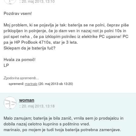
::
20. maj 2013, 13:10
Pozdrav vsem!
Moj problem, ki se pojavlja je tak: baterija se ne polni, čeprav piše
priklopljen in polnjenje, če jo dam ven in nazaj not jo polni 10s in
pol spet neha , če pa izklopim polnilec iz elektrike PC ugasne! PC
pa je HP ProBook 4710s, star je 3 leta.
Sklepam da je baterija fuč?
Hvala za pomoč!
LP
Zgodovina sprememb…
spremenil:
marinaio
(
20. maj 2013 ob 13:20
)
woman
::
20. maj 2013, 13:18
Malo zamujam; baterija je bila zanič, vrnila sem jo prodajalcu in
dobila nazaj celotno kupnino s poštnino vred.
marinaio, po mojem je tudi tvoja baterija potrebna zamenjave.