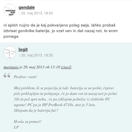
gendale
::
20. maj 2013, 18:03
ni sploh nujno da je kaj pokvarjeno poleg swja, lahko probaš
izbrisat gonilnike baterije, jo vzet ven in dat nazaj not, to enim
pomaga
logit
::
20. maj 2013, 18:35
marinaio
je
20. maj 2013 ob 13:10
izjavil
:
Pozdrav vsem!
Moj problem, ki se pojavlja je tak: baterija se ne polni, čeprav
piše priklopljen in polnjenje, če jo dam ven in nazaj not jo polni
10s in pol spet neha , če pa izklopim polnilec iz elektrike PC
ugasne! PC pa je HP ProBook 4710s, star je 3 leta.
Sklepam da je baterija fuč?
Hvala za pomoč!
LP