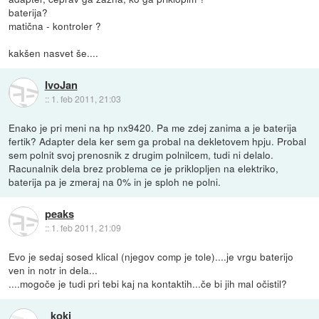
baterija?
matična - kontroler ?
kakšen nasvet še....
IvoJan
::
1. feb 2011, 21:03
Enako je pri meni na hp nx9420. Pa me zdej zanima a je baterija
fertik? Adapter dela ker sem ga probal na dekletovem hpju. Probal
sem polnit svoj prenosnik z drugim polnilcem, tudi ni delalo.
Racunalnik dela brez problema ce je priklopljen na elektriko,
baterija pa je zmeraj na 0% in je sploh ne polni.
peaks
::
1. feb 2011, 21:09
Evo je sedaj sosed klical (njegov comp je tole)....je vrgu baterijo
ven in notr in dela...
....mogoče je tudi pri tebi kaj na kontaktih...če bi jih mal očistil?
_koki_