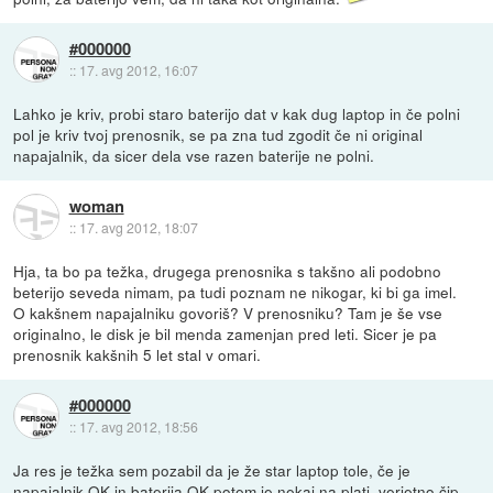
#000000
::
17. avg 2012, 16:07
Lahko je kriv, probi staro baterijo dat v kak dug laptop in če polni
pol je kriv tvoj prenosnik, se pa zna tud zgodit če ni original
napajalnik, da sicer dela vse razen baterije ne polni.
woman
::
17. avg 2012, 18:07
Hja, ta bo pa težka, drugega prenosnika s takšno ali podobno
beterijo seveda nimam, pa tudi poznam ne nikogar, ki bi ga imel.
O kakšnem napajalniku govoriš? V prenosniku? Tam je še vse
originalno, le disk je bil menda zamenjan pred leti. Sicer je pa
prenosnik kakšnih 5 let stal v omari.
#000000
::
17. avg 2012, 18:56
Ja res je težka sem pozabil da je že star laptop tole, če je
napajalnik OK in baterija OK potem je nekaj na plati, verjetno čip