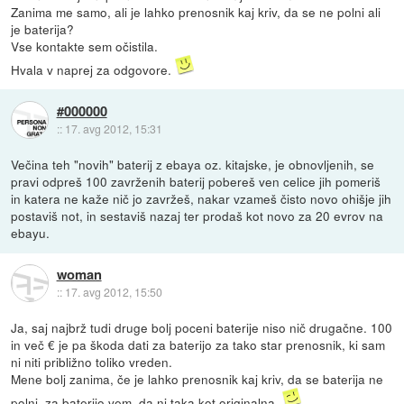
Zanima me samo, ali je lahko prenosnik kaj kriv, da se ne polni ali
je baterija?
Vse kontakte sem očistila.
Hvala v naprej za odgovore.
#000000
::
17. avg 2012, 15:31
Večina teh "novih" baterij z ebaya oz. kitajske, je obnovljenih, se
pravi odpreš 100 zavrženih baterij pobereš ven celice jih pomeriš
in katera ne kaže nič jo zavržeš, nakar vzameš čisto novo ohišje jih
postaviš not, in sestaviš nazaj ter prodaš kot novo za 20 evrov na
ebayu.
woman
::
17. avg 2012, 15:50
Ja, saj najbrž tudi druge bolj poceni baterije niso nič drugačne. 100
in več € je pa škoda dati za baterijo za tako star prenosnik, ki sam
ni niti približno toliko vreden.
Mene bolj zanima, če je lahko prenosnik kaj kriv, da se baterija ne
polni, za baterijo vem, da ni taka kot originalna.