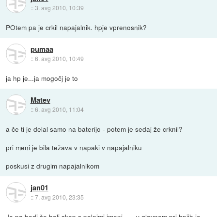
::
3. avg 2010, 10:39
POtem pa je crkil napajalnik. hpje vprenosnik?
pumaa
::
6. avg 2010, 10:49
ja hp je...ja mogočj je to
Matev
::
6. avg 2010, 11:04
a če ti je delal samo na baterijo - potem je sedaj že crknil?
pri meni je bila težava v napaki v napajalniku
poskusi z drugim napajalnikom
jan01
::
7. avg 2010, 23:35
Ja pa bodi še bolj skop s polnimi imeni...... v glavnem pri hpjih je