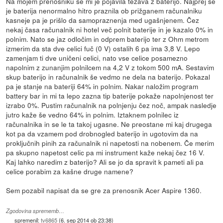
Na mojem prenosniku se mi je pojavila težava z baterijo. Najprej se
je baterija nenormalno hitro praznila ob prižganem računalniku
kasneje pa je prišlo da samopraznenja med ugašnjenem. Čez
nekaj časa računalnik ni hotel več polnit baterije in je kazalo 0% in
polnim. Nato se jaz odločim in odprem baterijo ter z Ohm metrom
izmerim da sta dve celici fuč (0 V) ostalih 6 pa ima 3,8 V. Lepo
zamenjam ti dve uničeni celici, nato vse celice posamezno
napolnim z zunanjim polnilcem na 4,2 V z tokom 500 mA. Sestavim
skup baterijo in računalnik še vedmo ne dela na baterijo. Pokazal
pa je stanje na bateriji 64% in polnim. Nakar naložim program
battery bar in mi ta lepo zazna tip baterije pokaže napolnjenost ter
izrabo 0%. Pustim računalnik na polnjenju čez noč, ampak nasledje
jutro kaže še vedno 64% in polnim. Iztaknem polnilec iz
računalnika in se le ta takoj ugasne. Ne preostane mi kaj drugega
kot pa da vzamem pod drobnogled baterijo in ugotovim da na
proključnih pinih za računalnik ni napetosti na nobenem. Če merim
pa skupno napetost celic pa mi instrument kaže nekaj čez 16 V.
Kaj lahko naredim z baterijo? Ali se jo da spravit k pameti ali pa
celice porabim za kašne druge namene?
Sem pozabil napisat da se gre za prenosnik Acer Aspire 1360.
Zgodovina sprememb…
spremenil:
tv6865
(
6. sep 2014 ob 23:38
)