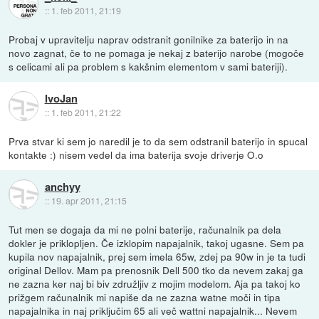
::
1. feb 2011, 21:19
Probaj v upravitelju naprav odstranit gonilnike za baterijo in na
novo zagnat, če to ne pomaga je nekaj z baterijo narobe (mogoče
s celicami ali pa problem s kakšnim elementom v sami bateriji).
IvoJan
::
1. feb 2011, 21:22
Prva stvar ki sem jo naredil je to da sem odstranil baterijo in spucal
kontakte :) nisem vedel da ima baterija svoje driverje O.o
anchyy
::
19. apr 2011, 21:15
Tut men se dogaja da mi ne polni baterije, računalnik pa dela
dokler je priklopljen. Če izklopim napajalnik, takoj ugasne. Sem pa
kupila nov napajalnik, prej sem imela 65w, zdej pa 90w in je ta tudi
original Dellov. Mam pa prenosnik Dell 500 tko da nevem zakaj ga
ne zazna ker naj bi biv združljiv z mojim modelom. Aja pa takoj ko
prižgem računalnik mi napiše da ne zazna watne moči in tipa
napajalnika in naj priključim 65 ali več wattni napajalnik... Nevem