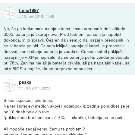
timic1997
::
10. nov 2010, 11:49
No, če pa lahko malo menjam temo, imam prenosnik dell latitude
d505, baterija je skoraj nova. Pred tednom, pa sem jo napolnil
dokonca, in jo spravil. Čez en dan sem jo dal nazaj v prenosnik, in
se ni hotela polniti. Če sem izključil napajalni kabel, je prenosnik
deloval, samo stanje baterije je vpadalo. Če sem kabel priključil
nazaj mi je v XP-ju napisalo, da se baterija polni, vendar je obstalo
pri 78%. Zanima me ali je baterija crknila, ali pa napajalni kabel, saj
mi v BIOS-u napiše, da ne prepozna napajalca...
peaks
::
1. feb 2011, 20:55
Si bom sposodil tole temo:
Na teli Hoferjevi medion akoyi ( notebook iz zadnje ponudbe) se je
po 10 dneh pojavilo tole
"priklopljeno brez polnjenja" 0 % ----skratka, baterija se ne polni
Ali mogoče sedaj vemo, čemu ta problem ?
adapter, čeprav ga zazna, ko ga priklopim ?