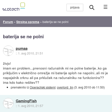
☰
Forum
»
Strojna oprema
»
baterija se ne polni
baterija se ne polni
pumaa
::
1. avg 2010, 21:51
živjo!
imam en problem...prenosni računalnik mi ne polne baterije..ko ga
priključim v električno omrežje mi baterije sploh ne napolni..ali mi je
napajalnik crknu ali pa prkluček na računalniku ne funkcionira??
ima kdo kako rešitev??
premaknilo iz
Operacijski sistemi
:
overlord_tm
(
3. avg 2010 ob 11:50
)
GamingFish
::
1. avg 2010, 21:57