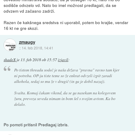
sodišče odvzelo vd. Nato bo imel možnost predlagati, da se
odvzem vd začasno zadrži.
Razen če kakšnega sredstva ni uporabil, potem bo krajše, vendar
16 kt ne gre skozi.
zmaugy
::
14. feb 2018, 14:41
shadeX
je
13. feb 2018 ob 15:57
izjavil
:
Po tistem threadu sodeč je naša država "pravna" ravno tam kjer
ni potreba. OP-ju tiste teme so že enkrat odvzeli izpit zaradi
alkohola, sedaj so mu že v drugič (in ga je dobil nazaj).
Svašta. Komaj čakam vikend, da se ga nasekam na kolegovem
žuru, prevoza seveda nimam in bom šel s svojim avtom. Ka bo
delalo.
Po pomoti pritisnil Predlagaj izbris.