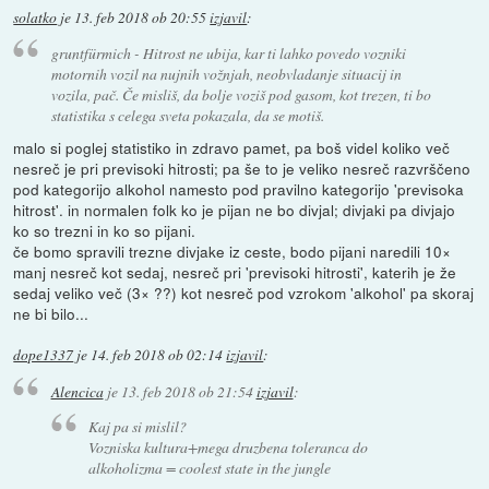
solatko
je
13. feb 2018 ob 20:55
izjavil
:
gruntfürmich - Hitrost ne ubija, kar ti lahko povedo vozniki
motornih vozil na nujnih vožnjah, neobvladanje situacij in
vozila, pač. Če misliš, da bolje voziš pod gasom, kot trezen, ti bo
statistika s celega sveta pokazala, da se motiš.
malo si poglej statistiko in zdravo pamet, pa boš videl koliko več
nesreč je pri previsoki hitrosti; pa še to je veliko nesreč razvrščeno
pod kategorijo alkohol namesto pod pravilno kategorijo 'previsoka
hitrost'. in normalen folk ko je pijan ne bo divjal; divjaki pa divjajo
ko so trezni in ko so pijani.
če bomo spravili trezne divjake iz ceste, bodo pijani naredili 10×
manj nesreč kot sedaj, nesreč pri 'previsoki hitrosti', katerih je že
sedaj veliko več (3× ??) kot nesreč pod vzrokom 'alkohol' pa skoraj
ne bi bilo...
dope1337
je
14. feb 2018 ob 02:14
izjavil
:
Alencica
je
13. feb 2018 ob 21:54
izjavil
:
Kaj pa si mislil?
Vozniska kultura+mega druzbena toleranca do
alkoholizma = coolest state in the jungle