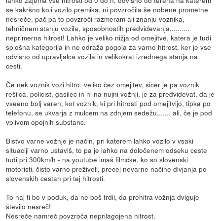
lahko zajema vse hitrosti od 0 do n, odvisno od terena na katerem
se kakršno koli vozilo premika, ni povzročila še nobene prometne
nesreče, pač pa to povzroči razmeram ali znanju voznika,
tehničnem stanju vozila, sposobnostih predvidevanja,.........
neprimerna hitrost! Lahko je veliko nižja od omejitve, katera je tudi
splošna kategorija in ne odraža pogoja za varno hitrost, ker je vse
odvisno od upravljalca vozila in velikokrat izrednega stanja na
cesti.
Če nek voznik vozi hitro, veliko čez omejitev, sicer je pa voznik
rešilca, policist, gasilec in ni na nujni vožnji, je za predvidevat, da je
vseeno bolj varen, kot voznik, ki pri hitrosti pod omejitvijo, tipka po
telefonu, se ukvarja z mulcem na zdnjem sedežu,...... ali, če je pod
vplivom opojnih substanc.
Bistvo varne vožnje je način, pri katerem lahko vozilo v vsaki
situaciji varno ustaviš, to pa je lahko na določenem odseku ceste
tudi pri 300km/h - na youtube imaš filmčke, ko so slovenski
motoristi, čisto varno preživeli, precej nevarne načine divjanja po
slovenskih cestah pri tej hitrosti.
To naj ti bo v poduk, da ne boš trdil, da prehitra vožnja dviguje
število nesreč!
Nesreče namreč povzroča neprilagojena hitrost.