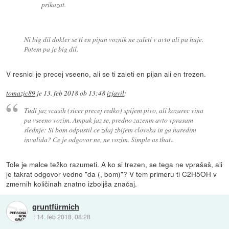
prikazat.
Ni big dil dokler se ti en pijan voznik ne zaleti v avto ali pa huje.
Potem pa je big dil.
V resnici je precej vseeno, ali se ti zaleti en pijan ali en trezen.
tomazic89
je
13. feb 2018 ob 13:48
izjavil
:
Tudi jaz vcasih (sicer precej redko) spijem pivo, ali kozarec vina
pa vseeno vozim. Ampak jaz se, predno zazenm avto vprasam
slednje: Si bom odpustil ce zdaj zbijem cloveka in ga naredim
invalida? Ce je odgovor ne, ne vozim. Simple as that..
Tole je malce težko razumeti. A ko si trezen, se tega ne vprašaš, ali
je takrat odgovor vedno "da (, bom)"? V tem primeru ti C2H5OH v
zmernih količinah znatno izboljša značaj.
gruntfürmich
::
14. feb 2018, 08:28