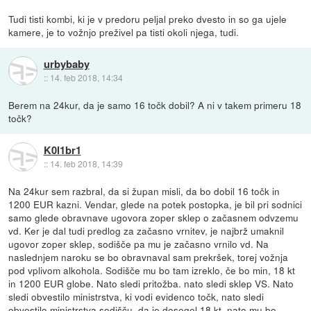
Tudi tisti kombi, ki je v predoru peljal preko dvesto in so ga ujele
kamere, je to vožnjo preživel pa tisti okoli njega, tudi.
urbybaby
::
14. feb 2018, 14:34
Berem na 24kur, da je samo 16 točk dobil? A ni v takem primeru 18
točk?
K0l1br1
::
14. feb 2018, 14:39
Na 24kur sem razbral, da si župan misli, da bo dobil 16 točk in
1200 EUR kazni. Vendar, glede na potek postopka, je bil pri sodnici
samo glede obravnave ugovora zoper sklep o začasnem odvzemu
vd. Ker je dal tudi predlog za začasno vrnitev, je najbrž umaknil
ugovor zoper sklep, sodišče pa mu je začasno vrnilo vd. Na
naslednjem naroku se bo obravnaval sam prekršek, torej vožnja
pod vplivom alkohola. Sodišče mu bo tam izreklo, če bo min, 18 kt
in 1200 EUR globe. Nato sledi pritožba. nato sledi sklep VS. Nato
sledi obvestilo ministrstva, ki vodi evidenco točk, nato sledi
obvestilo ministrstva sodišču, da je dosegel 18 kt, nato mu bo