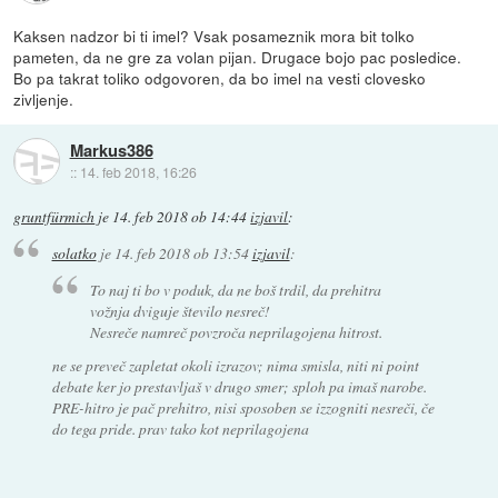
Kaksen nadzor bi ti imel? Vsak posameznik mora bit tolko
pameten, da ne gre za volan pijan. Drugace bojo pac posledice.
Bo pa takrat toliko odgovoren, da bo imel na vesti clovesko
zivljenje.
Markus386
::
14. feb 2018, 16:26
gruntfürmich
je
14. feb 2018 ob 14:44
izjavil
:
solatko
je
14. feb 2018 ob 13:54
izjavil
:
To naj ti bo v poduk, da ne boš trdil, da prehitra
vožnja dviguje število nesreč!
Nesreče namreč povzroča neprilagojena hitrost.
ne se preveč zapletat okoli izrazov; nima smisla, niti ni point
debate ker jo prestavljaš v drugo smer; sploh pa imaš narobe.
PRE-hitro je pač prehitro, nisi sposoben se izzogniti nesreči, če
do tega pride. prav tako kot neprilagojena