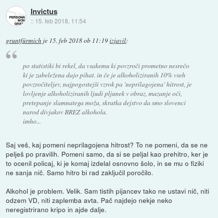
Invictus
::
15. feb 2018, 11:54
gruntfürmich
je
15. feb 2018 ob 11:19
izjavil
:
po statistiki bi rekel, da vsakemu ki povzroči prometno nesrečo
ki je zabeležena dajo pihat. in če je alkoholiziranih 10% vseh
povzročiteljev, najpogostejši vzrok pa 'neprilagojena' hitrost, je
lovljenje alkoholiziranih ljudi pljunek v obraz, mazanje oči,
pretepanje slamnatega moža, skratka dejstvo da smo slovenci
narod divjakov BREZ alkohola.
imho...
Saj veš, kaj pomeni neprilagojena hitrost? To ne pomeni, da se ne
pelješ po pravilih. Pomeni samo, da si se peljal kao prehitro, ker je
to ocenil policaj, ki je komaj izdelal osnovno šolo, in se mu o fiziki
ne sanja nič. Samo hitro bi rad zaključil poročilo.
Alkohol je problem. Velik. Sam tistih pijancev tako ne ustavi nič, niti
odzem VD, niti zaplemba avta. Pač najdejo nekje neko
neregistrirano kripo in ajde dalje.