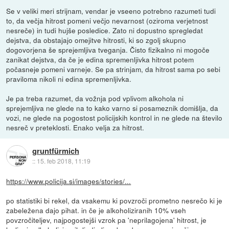
Se v veliki meri strijnam, vendar je vseeno potrebno razumeti tudi
to, da večja hitrost pomeni večjo nevarnost (oziroma verjetnost
nesreče) in tudi hujše posledice. Zato ni dopustno spregledat
dejstva, da obstajajo omejitve hitrosti, ki so zgolj skupno
dogovorjena še sprejemljiva tveganja. Čisto fizikalno ni mogoče
zanikat dejstva, da če je edina spremenljivka hitrost potem
počasneje pomeni varneje. Se pa strinjam, da hitrost sama po sebi
praviloma nikoli ni edina spremenljivka.
Je pa treba razumet, da vožnja pod vplivom alkohola ni
sprejemljiva ne glede na to kako varno si posameznik domišlja, da
vozi, ne glede na pogostost policijskih kontrol in ne glede na število
nesreč v preteklosti. Enako velja za hitrost.
gruntfürmich
::
15. feb 2018, 11:19
https://www.policija.si/images/stories/...
po statistiki bi rekel, da vsakemu ki povzroči prometno nesrečo ki je
zabeležena dajo pihat. in če je alkoholiziranih 10% vseh
povzročiteljev, najpogostejši vzrok pa 'neprilagojena' hitrost, je