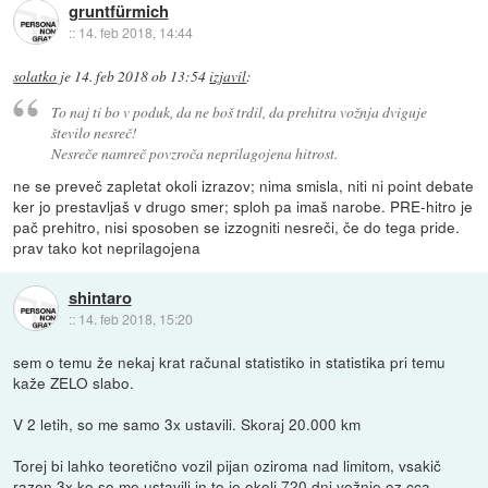
gruntfürmich
::
14. feb 2018, 14:44
solatko
je
14. feb 2018 ob 13:54
izjavil
:
To naj ti bo v poduk, da ne boš trdil, da prehitra vožnja dviguje
število nesreč!
Nesreče namreč povzroča neprilagojena hitrost.
ne se preveč zapletat okoli izrazov; nima smisla, niti ni point debate
ker jo prestavljaš v drugo smer; sploh pa imaš narobe. PRE-hitro je
pač prehitro, nisi sposoben se izzogniti nesreči, če do tega pride.
prav tako kot neprilagojena
shintaro
::
14. feb 2018, 15:20
sem o temu že nekaj krat računal statistiko in statistika pri temu
kaže ZELO slabo.
V 2 letih, so me samo 3x ustavili. Skoraj 20.000 km
Torej bi lahko teoretično vozil pijan oziroma nad limitom, vsakič
razen 3x ko so me ustavili in to je okoli 720 dni vožnje oz cca