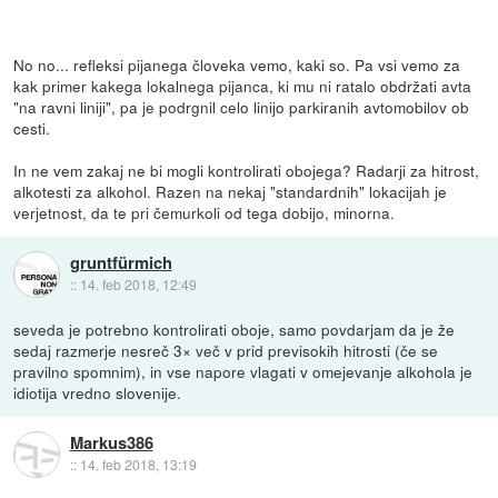
No no... refleksi pijanega človeka vemo, kaki so. Pa vsi vemo za
kak primer kakega lokalnega pijanca, ki mu ni ratalo obdržati avta
"na ravni liniji", pa je podrgnil celo linijo parkiranih avtomobilov ob
cesti.
In ne vem zakaj ne bi mogli kontrolirati obojega? Radarji za hitrost,
alkotesti za alkohol. Razen na nekaj "standardnih" lokacijah je
verjetnost, da te pri čemurkoli od tega dobijo, minorna.
gruntfürmich
::
14. feb 2018, 12:49
seveda je potrebno kontrolirati oboje, samo povdarjam da je že
sedaj razmerje nesreč 3× več v prid previsokih hitrosti (če se
pravilno spomnim), in vse napore vlagati v omejevanje alkohola je
idiotija vredno slovenije.
Markus386
::
14. feb 2018, 13:19