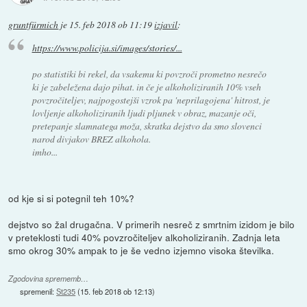
gruntfürmich
je
15. feb 2018 ob 11:19
izjavil
:
https://www.policija.si/images/stories/...
po statistiki bi rekel, da vsakemu ki povzroči prometno nesrečo
ki je zabeležena dajo pihat. in če je alkoholiziranih 10% vseh
povzročiteljev, najpogostejši vzrok pa 'neprilagojena' hitrost, je
lovljenje alkoholiziranih ljudi pljunek v obraz, mazanje oči,
pretepanje slamnatega moža, skratka dejstvo da smo slovenci
narod divjakov BREZ alkohola.
imho...
od kje si si potegnil teh 10%?
dejstvo so žal drugačna. V primerih nesreč z smrtnim izidom je bilo
v preteklosti tudi 40% povzročiteljev alkoholiziranih. Zadnja leta
smo okrog 30% ampak to je še vedno izjemno visoka številka.
Zgodovina sprememb…
spremenil:
St235
(
15. feb 2018 ob 12:13
)