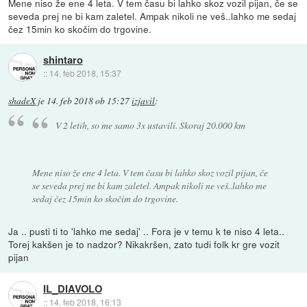
Mene niso že ene 4 leta. V tem času bi lahko skoz vozil pijan, če se
seveda prej ne bi kam zaletel. Ampak nikoli ne veš..lahko me sedaj
čez 15min ko skočim do trgovine.
shintaro
::
14. feb 2018, 15:37
shadeX
je
14. feb 2018 ob 15:27
izjavil
:
V 2 letih, so me samo 3x ustavili. Skoraj 20.000 km
Mene niso že ene 4 leta. V tem času bi lahko skoz vozil pijan, če
se seveda prej ne bi kam zaletel. Ampak nikoli ne veš..lahko me
sedaj čez 15min ko skočim do trgovine.
Ja .. pusti ti to 'lahko me sedaj' .. Fora je v temu k te niso 4 leta..
Torej kakšen je to nadzor? Nikakršen, zato tudi folk kr gre vozit
pijan
IL_DIAVOLO
::
14. feb 2018, 16:13