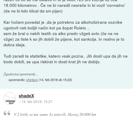
18.000 kilometrov . Če ne bi naredil nesreče in bi vozil 'normalno'
(da ne bi kdo klical da sm pijan)
Kar hočem povedat je ,da je potrebno za alkoholizirane voznike
ugotovit nek boljši način kot pa šopat Ruleto ..
sem že bral o nekih testih za alko predn vžgeš avto (če ne ne
vžge) za tiste k so jih dobili že pijane, kot sankcija. In realno je to
dobra ideja.
Tudi zaradi te statistike, katero vsak pozna.. Jih dosti upa da jih ne
bodo dobili, se upa riskirat in dosti krat jih ne dobijo.
Zgodovina sprememb…
spremenilo:
shintaro
(
14. feb 2018 ob 15:23
)
shadeX
::
14. feb 2018, 15:27
V 2 letih, so me samo 3x ustavili. Skoraj 20.000 km