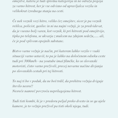
omejitve, katera je tudi splošna kategorija in ne odraža pogoja
za varno hitrost, ker je vse odvisno od upravljalca vozila in
velikokrat izrednega stanja na cesti.
Če nek voznik vozi hitro, veliko čez omejitev, sicer je pa voznik
rešilca, policist, gasilec in ni na nujni vožnji, je za predvidevat,
da je vseeno bolj varen, kot voznik, ki pri hitrosti pod omejitvijo,
tipka po telefonu, se ukvarja z mulcem na zdnjem sedežu,...... ali,
če je pod vplivom opojnih substanc.
Bistvo varne vožnje je način, pri katerem lahko vozilo v vsaki
situaciji varno ustaviš, to pa je lahko na določenem odseku ceste
tudi pri 300km/h - na youtube imaš filmčke, ko so slovenski
motoristi, čisto varno preživeli, precej nevarne načine divjanja
po slovenskih cestah pri tej hitrosti.
To naj ti bo v poduk, da ne boš trdil, da prehitra vožnja dviguje
število nesreč!
Nesreče namreč povzroča neprilagojena hitrost.
Tudi tisti kombi, ki je v predoru peljal preko dvesto in so ga ujele
kamere, je to vožnjo preživel pa tisti okoli njega, tudi.