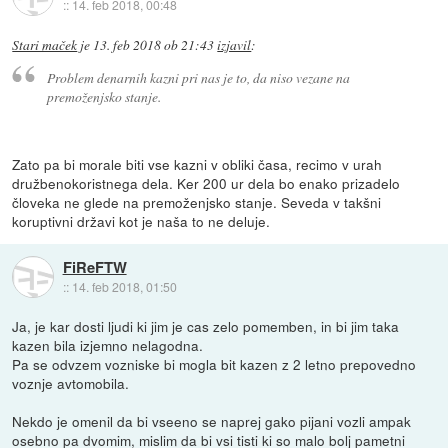
::
14. feb 2018, 00:48
Stari maček
je
13. feb 2018 ob 21:43
izjavil
:
Problem denarnih kazni pri nas je to, da niso vezane na
premoženjsko stanje.
Zato pa bi morale biti vse kazni v obliki časa, recimo v urah
družbenokoristnega dela. Ker 200 ur dela bo enako prizadelo
človeka ne glede na premoženjsko stanje. Seveda v takšni
koruptivni državi kot je naša to ne deluje.
FiReFTW
::
14. feb 2018, 01:50
Ja, je kar dosti ljudi ki jim je cas zelo pomemben, in bi jim taka
kazen bila izjemno nelagodna.
Pa se odvzem vozniske bi mogla bit kazen z 2 letno prepovedno
voznje avtomobila.
Nekdo je omenil da bi vseeno se naprej gako pijani vozli ampak
osebno pa dvomim, mislim da bi vsi tisti ki so malo bolj pametni