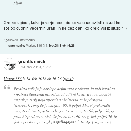
pijan
Gremo ugibat, kaka je verjetnost, da so vaju ustavljali (takrat ko
so) ob čudnih večernih urah, in ne čez dan, ko grejo vsi iz služb? :)
Zgodovina sprememb…
spremenilo:
Markus386
(
14. feb 2018 ob 16:26
)
gruntfürmich
::
14. feb 2018, 16:54
Markus386
je
14. feb 2018 ob 16:26
izjavil
:
Prehitra vožnja je kar lepo definirana v zakonu, in tudi kazni za
njo. Neprilagojena hitrost pa ni, niti ni kazniva sama po sebi,
ampak je zgolj pojasnjevalna okoliščina za kaj drugega
(nesrečo). Torej če je omejitev 90, ti pelješ 110, si prekoračil
omejitev hitrosti, in fašeš kazen. Če je omejitev 90, pelješ 90, in
prideš lepo domov, nisi. Če je omejitev 90, sneg, led, pelješ 50, in
zletiš z ceste si pa vozil z
neprilagojeno
hitrostjo (razmeram).