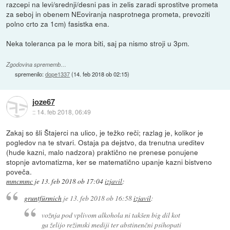
razcepi na levi/srednji/desni pas in zelis zaradi sprostitve prometa
za seboj in obenem NEoviranja nasprotnega prometa, prevoziti
polno crto za 1cm) fasistka ena.
Neka toleranca pa le mora biti, saj pa nismo stroji u 3pm.
Zgodovina sprememb…
spremenilo:
dope1337
(
14. feb 2018 ob 02:15
)
joze67
::
14. feb 2018, 06:49
Zakaj so šli Štajerci na ulico, je težko reči; razlag je, kolikor je
pogledov na te stvari. Ostaja pa dejstvo, da trenutna ureditev
(hude kazni, malo nadzora) praktično ne prenese ponujene
stopnje avtomatizma, ker se matematično upanje kazni bistveno
poveča.
mmcmmc
je
13. feb 2018 ob 17:04
izjavil
:
gruntfürmich
je
13. feb 2018 ob 16:58
izjavil
:
vožnja pod vplivom alkohola ni takšen big dil kot
ga želijo režimski mediji ter abstinenčni psihopati