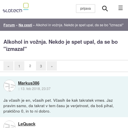
☰
Forum
»
Na cesti
»
Alkohol in vožnja. Nekdo je spet upal, da se bo "izmazal"
Alkohol in vožnja. Nekdo je spet upal, da se bo
"izmazal"
2
«
1
3
»
Markus386
::
13. feb 2018, 23:37
Ja včasih je en, včasih pet. Včasih še kak takratek vmes. Jaz
pravim samo, da takrat v tem času je verjetnost, da boš pihal,
praktično 0, in to ni dobro.
LeQuack