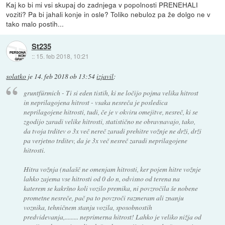
Kaj ko bi mi vsi skupaj do zadnjega v popolnosti PRENEHALI
voziti? Pa bi jahali konje in osle? Toliko nebuloz pa že dolgo ne v
tako malo postih...
St235
::
15. feb 2018, 10:21
solatko
je
14. feb 2018 ob 13:54
izjavil
:
gruntfürmich - Ti si eden tistih, ki ne ločijo pojma velika hitrost
in neprilagojena hitrost - vsaka nesreča je posledica
neprilagojene hitrosti, tudi, če je v okviru omejitve, nesreč, ki se
zgodijo zaradi velike hitrosti, statistično ne obravnavajo, tako,
da tvoja trditev o 3x več nereč zaradi prehitre vožnje ne drži, drži
pa verjetno trditev, da je 3x več nesreč zaradi neprilagojene
hitrosti.
Hitra vožnja (nalašč ne omenjam hitrosti, ker pojem hitre vožnje
lahko zajema vse hitrosti od 0 do n, odvisno od terena na
katerem se kakršno koli vozilo premika, ni povzročila še nobene
prometne nesreče, pač pa to povzroči razmeram ali znanju
voznika, tehničnem stanju vozila, sposobnostih
predvidevanja,......... neprimerna hitrost! Lahko je veliko nižja od