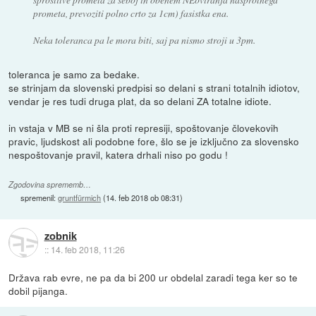
prometa, prevoziti polno crto za 1cm) fasistka ena.
Neka toleranca pa le mora biti, saj pa nismo stroji u 3pm.
toleranca je samo za bedake.
se strinjam da slovenski predpisi so delani s strani totalnih idiotov,
vendar je res tudi druga plat, da so delani ZA totalne idiote.
in vstaja v MB se ni šla proti represiji, spoštovanje človekovih
pravic, ljudskost ali podobne fore, šlo se je izključno za slovensko
nespoštovanje pravil, katera drhali niso po godu !
Zgodovina sprememb…
spremenil:
gruntfürmich
(
14. feb 2018 ob 08:31
)
zobnik
::
14. feb 2018, 11:26
Država rab evre, ne pa da bi 200 ur obdelal zaradi tega ker so te
dobil pijanga.