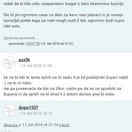
videli da bi bilo zelo nespametno tvegat z tako ekstremno kaznijo.
Slo bi jim ogromno casa za delo za kero niso placani in je nocejo
opravljat polek tega pa nebi mogli vozit 2 leti, ogromno ljudi nujno
rabi avto.
Zgodovina sprememb…
spremenilo:
FiReFTW
(
14. feb 2018 ob 01:51
)
zuz3k
::
14. feb 2018, 01:58
če ne bi blo te teme sploh ne bi vedu d je bil postojnski župan nabit
:) ne bi si mislu.
me pa preseneča da blo na 24ur, mislm pa da se ne spodobi za
župana in da sploh ne bi smel it z avtom domov prej bi mislu
dope1337
::
14. feb 2018, 02:14
Alencica
je
13. feb 2018 ob 21:54
izjavil
: