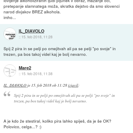
lovljenje alkoholiziranih ljudi pljunek v obraz, mazanje oči,
pretepanje slamnatega moža, skratka dejstvo da smo slovenci
narod divjakov BREZ alkohola.
imho...
IL_DIAVOLO
::
15. feb 2018, 11:28
Spij 2 pira in se pelji po omejitvah ali pa se pelji "po svoje" in
trezen, pa bos takoj videl kaj je bolj nevarno.
Mare2
::
15. feb 2018, 11:38
IL_DIAVOLO
je
15. feb 2018 ob 11:28
izjavil
:
Spij 2 pira in se pelji po omejitvah ali pa se pelji "po svoje" in
trezen, pa bos takoj videl kaj je bolj nevarno.
A je kdo že stestiral, koliko pira lahko spiješ, da je še OK?
Polovico, celga...? :)