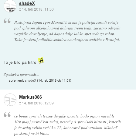
shadeX
::
14. feb 2018, 11:50
Postojnski župan Igor Marentič, ki mu je policija zaradi vožnje
pod vplivom alkohola pred dobrimi tremi tedni začasno odvzela
vozniško dovoljenje, od danes dalje lahko spet sede za volan.
Tako je včeraj odločila sodnica na okrajnem sodišču v Postojni.
To je bilo pa hitro
Zgodovina sprememb…
spremenil:
shadeX
(
14. feb 2018 ob 11:51
)
Markus386
::
14. feb 2018, 12:39
če bomo spravili trezne divjake iz ceste, bodo pijani naredili
10× manj nesreč kot sedaj, nesreč pri 'previsoki hitrosti', katerih
je že sedaj veliko več (3× ??) kot nesreč pod vzrokom 'alkohol'
pa skoraj ne bi bilo...