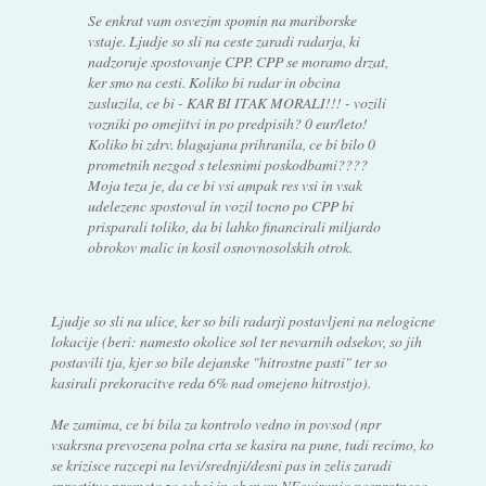
Se enkrat vam osvezim spomin na mariborske
vstaje. Ljudje so sli na ceste zaradi radarja, ki
nadzoruje spostovanje CPP. CPP se moramo drzat,
ker smo na cesti. Koliko bi radar in obcina
zasluzila, ce bi - KAR BI ITAK MORALI!!! - vozili
vozniki po omejitvi in po predpisih? 0 eur/leto!
Koliko bi zdrv. blagajana prihranila, ce bi bilo 0
prometnih nezgod s telesnimi poskodbami????
Moja teza je, da ce bi vsi ampak res vsi in vsak
udelezenc spostoval in vozil tocno po CPP bi
prisparali toliko, da bi lahko financirali miljardo
obrokov malic in kosil osnovnosolskih otrok.
Ljudje so sli na ulice, ker so bili radarji postavljeni na nelogicne
lokacije (beri: namesto okolice sol ter nevarnih odsekov, so jih
postavili tja, kjer so bile dejanske "hitrostne pasti" ter so
kasirali prekoracitve reda 6% nad omejeno hitrostjo).
Me zamima, ce bi bila za kontrolo vedno in povsod (npr
vsakrsna prevozena polna crta se kasira na pune, tudi recimo, ko
se krizisce razcepi na levi/srednji/desni pas in zelis zaradi
sprostitve prometa za seboj in obenem NEoviranja nasprotnega