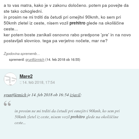
a to vas matra, kako je v zakonu določeno. potem pa povejte da
ste tako ozkogledni.
in prosim ne mi trditi da četudi pri omejitvi 90kmh, ko sem pri
50kmh zletel iz ceste, nisem vozil
glede na okoliščine
prehitro
ceste...
ker potem boste zanikali osnovno rabo predpone 'pre' in na novo
postavljali slovnico. tega pa verjetno nočete, mar ne?
Zgodovina sprememb…
spremenil:
gruntfürmich
(
14. feb 2018 ob 16:55
)
Mare2
::
14. feb 2018, 17:54
gruntfürmich
je
14. feb 2018 ob 16:54
izjavil
:
in prosim ne mi trditi da četudi pri omejitvi 90kmh, ko sem pri
50kmh zletel iz ceste, nisem vozil
prehitro
glede na okoliščine
ceste...