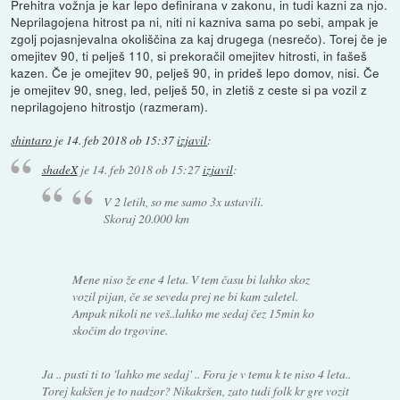
Prehitra vožnja je kar lepo definirana v zakonu, in tudi kazni za njo.
Neprilagojena hitrost pa ni, niti ni kazniva sama po sebi, ampak je
zgolj pojasnjevalna okoliščina za kaj drugega (nesrečo). Torej če je
omejitev 90, ti pelješ 110, si prekoračil omejitev hitrosti, in fašeš
kazen. Če je omejitev 90, pelješ 90, in prideš lepo domov, nisi. Če
je omejitev 90, sneg, led, pelješ 50, in zletiš z ceste si pa vozil z
neprilagojeno hitrostjo (razmeram).
shintaro
je
14. feb 2018 ob 15:37
izjavil
:
shadeX
je
14. feb 2018 ob 15:27
izjavil
:
V 2 letih, so me samo 3x ustavili.
Skoraj 20.000 km
Mene niso že ene 4 leta. V tem času bi lahko skoz
vozil pijan, če se seveda prej ne bi kam zaletel.
Ampak nikoli ne veš..lahko me sedaj čez 15min ko
skočim do trgovine.
Ja .. pusti ti to 'lahko me sedaj' .. Fora je v temu k te niso 4 leta..
Torej kakšen je to nadzor? Nikakršen, zato tudi folk kr gre vozit