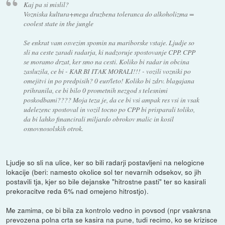
Kaj pa si mislil?
Vozniska kultura+mega druzbena toleranca do alkoholizma =
coolest state in the jungle
Se enkrat vam osvezim spomin na mariborske vstaje. Ljudje so
sli na ceste zaradi radarja, ki nadzoruje spostovanje CPP. CPP
se moramo drzat, ker smo na cesti. Koliko bi radar in obcina
zasluzila, ce bi - KAR BI ITAK MORALI!!! - vozili vozniki po
omejitvi in po predpisih? 0 eur/leto! Koliko bi zdrv. blagajana
prihranila, ce bi bilo 0 prometnih nezgod s telesnimi
poskodbami???? Moja teza je, da ce bi vsi ampak res vsi in vsak
udelezenc spostoval in vozil tocno po CPP bi prisparali toliko,
da bi lahko financirali miljardo obrokov malic in kosil
osnovnosolskih otrok.
Ljudje so sli na ulice, ker so bili radarji postavljeni na nelogicne
lokacije (beri: namesto okolice sol ter nevarnih odsekov, so jih
postavili tja, kjer so bile dejanske "hitrostne pasti" ter so kasirali
prekoracitve reda 6% nad omejeno hitrostjo).
Me zamima, ce bi bila za kontrolo vedno in povsod (npr vsakrsna
prevozena polna crta se kasira na pune, tudi recimo, ko se krizisce