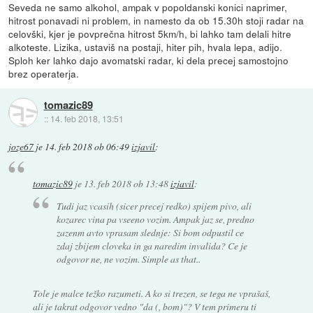
Seveda ne samo alkohol, ampak v popoldanski konici naprimer,
hitrost ponavadi ni problem, in namesto da ob 15.30h stoji radar na
celovški, kjer je povprečna hitrost 5km/h, bi lahko tam delali hitre
alkoteste. Lizika, ustaviš na postaji, hiter pih, hvala lepa, adijo.
Sploh ker lahko dajo avomatski radar, ki dela precej samostojno
brez operaterja.
tomazic89
::
14. feb 2018, 13:51
joze67
je
14. feb 2018 ob 06:49
izjavil
:
tomazic89
je
13. feb 2018 ob 13:48
izjavil
:
Tudi jaz vcasih (sicer precej redko) spijem pivo, ali
kozarec vina pa vseeno vozim. Ampak jaz se, predno
zazenm avto vprasam slednje: Si bom odpustil ce
zdaj zbijem cloveka in ga naredim invalida? Ce je
odgovor ne, ne vozim. Simple as that..
Tole je malce težko razumeti. A ko si trezen, se tega ne vprašaš,
ali je takrat odgovor vedno "da (, bom)"? V tem primeru ti