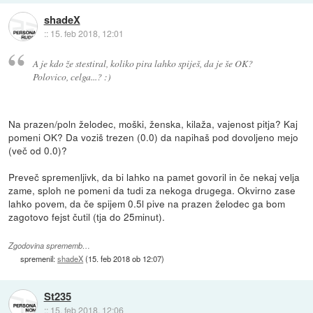
shadeX
::
15. feb 2018, 12:01
A je kdo že stestiral, koliko pira lahko spiješ, da je še OK?
Polovico, celga...? :)
Na prazen/poln želodec, moški, ženska, kilaža, vajenost pitja? Kaj
pomeni OK? Da voziš trezen (0.0) da napihaš pod dovoljeno mejo
(več od 0.0)?
Preveč spremenljivk, da bi lahko na pamet govoril in če nekaj velja
zame, sploh ne pomeni da tudi za nekoga drugega. Okvirno zase
lahko povem, da če spijem 0.5l pive na prazen želodec ga bom
zagotovo fejst čutil (tja do 25minut).
Zgodovina sprememb…
spremenil:
shadeX
(
15. feb 2018 ob 12:07
)
St235
::
15. feb 2018, 12:06