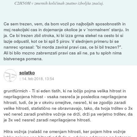
C2H5OH v zmernih količinah znatno izboljša značaj.
Ce sem trezen, vem, da bom vozil po najboljsih sposobnostih in
moj reakcijski cas in dojemanje okolice je v 'normalnem' stanju. In
ja. Ce bi trezen zbil otroka, ki bi izza grma stekel na cesto bi si
lazje odpustil, kot ce bi spil 5 pirov. V slednjem primeru bi se
namrec vprasal: "bi morda zaviral pravi cas, ce bi bil trezen?".
Ali bi bilo mozno zabremzati pravi cas ali ne, pa tu sploh nima
bistvenega pomena.
solatko
::
14. feb 2018, 13:54
gruntfürmich - Ti si eden tistih, ki ne ločijo pojma velika hitrost in
neprilagojena hitrost - vsaka nesreča je posledica neprilagojene
hitrosti, tudi, če je v okviru omejitve, nesreč, ki se zgodijo zaradi
velike hitrosti, statistično ne obravnavajo, tako, da tvoja trditev o 3x
več nereč zaradi prehitre vožnje ne drži, drži pa verjetno trditev, da
je 3x več nesreč zaradi neprilagojene hitrosti.
Hitra vožnja (nalašč ne omenjam hitrosti, ker pojem hitre vožnje