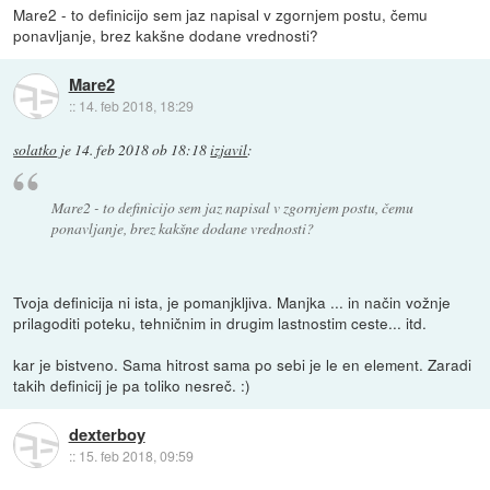
Mare2 - to definicijo sem jaz napisal v zgornjem postu, čemu
ponavljanje, brez kakšne dodane vrednosti?
Mare2
::
14. feb 2018, 18:29
solatko
je
14. feb 2018 ob 18:18
izjavil
:
Mare2 - to definicijo sem jaz napisal v zgornjem postu, čemu
ponavljanje, brez kakšne dodane vrednosti?
Tvoja definicija ni ista, je pomanjkljiva. Manjka ... in način vožnje
prilagoditi poteku, tehničnim in drugim lastnostim ceste... itd.
kar je bistveno. Sama hitrost sama po sebi je le en element. Zaradi
takih definicij je pa toliko nesreč. :)
dexterboy
::
15. feb 2018, 09:59