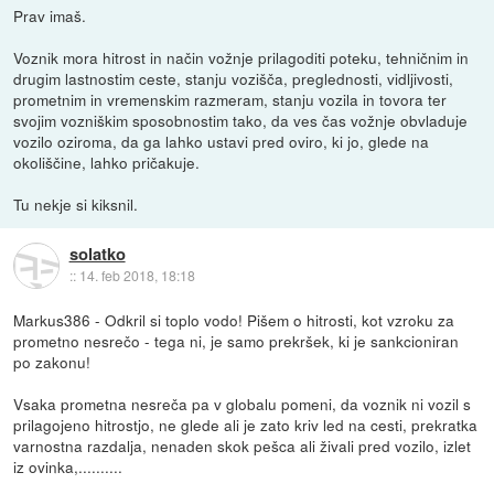
Prav imaš.
Voznik mora hitrost in način vožnje prilagoditi poteku, tehničnim in
drugim lastnostim ceste, stanju vozišča, preglednosti, vidljivosti,
prometnim in vremenskim razmeram, stanju vozila in tovora ter
svojim vozniškim sposobnostim tako, da ves čas vožnje obvladuje
vozilo oziroma, da ga lahko ustavi pred oviro, ki jo, glede na
okoliščine, lahko pričakuje.
Tu nekje si kiksnil.
solatko
::
14. feb 2018, 18:18
Markus386 - Odkril si toplo vodo! Pišem o hitrosti, kot vzroku za
prometno nesrečo - tega ni, je samo prekršek, ki je sankcioniran
po zakonu!
Vsaka prometna nesreča pa v globalu pomeni, da voznik ni vozil s
prilagojeno hitrostjo, ne glede ali je zato kriv led na cesti, prekratka
varnostna razdalja, nenaden skok pešca ali živali pred vozilo, izlet
iz ovinka,..........