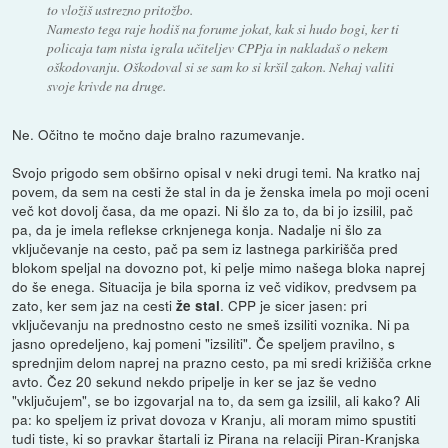
to vložiš ustrezno pritožbo.
Namesto tega raje hodiš na forume jokat, kak si hudo bogi, ker ti
policaja tam nista igrala učiteljev CPPja in nakladaš o nekem
oškodovanju. Oškodoval si se sam ko si kršil zakon. Nehaj valiti
svoje krivde na druge.
Ne. Očitno te močno daje bralno razumevanje.
Svojo prigodo sem obširno opisal v neki drugi temi. Na kratko naj
povem, da sem na cesti že stal in da je ženska imela po moji oceni
več kot dovolj časa, da me opazi. Ni šlo za to, da bi jo izsilil, pač
pa, da je imela reflekse crknjenega konja. Nadalje ni šlo za
vključevanje na cesto, pač pa sem iz lastnega parkirišča pred
blokom speljal na dovozno pot, ki pelje mimo našega bloka naprej
do še enega. Situacija je bila sporna iz več vidikov, predvsem pa
zato, ker sem jaz na cesti
. CPP je sicer jasen: pri
že stal
vključevanju na prednostno cesto ne smeš izsiliti voznika. Ni pa
jasno opredeljeno, kaj pomeni "izsiliti". Če speljem pravilno, s
sprednjim delom naprej na prazno cesto, pa mi sredi križišča crkne
avto. Čez 20 sekund nekdo pripelje in ker se jaz še vedno
"vključujem", se bo izgovarjal na to, da sem ga izsilil, ali kako? Ali
pa: ko speljem iz privat dovoza v Kranju, ali moram mimo spustiti
tudi tiste, ki so pravkar štartali iz Pirana na relaciji Piran-Kranjska