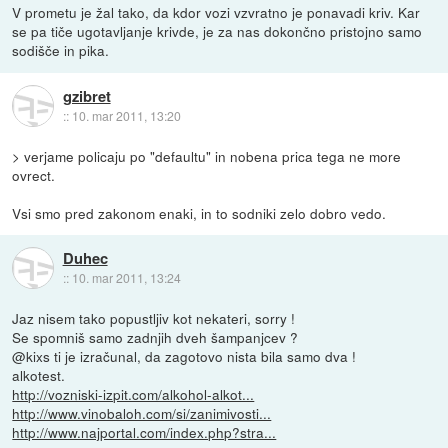
V prometu je žal tako, da kdor vozi vzvratno je ponavadi kriv. Kar
se pa tiče ugotavljanje krivde, je za nas dokončno pristojno samo
sodišče in pika.
gzibret
::
10. mar 2011, 13:20
> verjame policaju po "defaultu" in nobena prica tega ne more
ovrect.
Vsi smo pred zakonom enaki, in to sodniki zelo dobro vedo.
Duhec
::
10. mar 2011, 13:24
Jaz nisem tako popustljiv kot nekateri, sorry !
Se spomniš samo zadnjih dveh šampanjcev ?
@kixs ti je izračunal, da zagotovo nista bila samo dva !
alkotest.
http://vozniski-izpit.com/alkohol-alkot...
http://www.vinobaloh.com/si/zanimivosti...
http://www.najportal.com/index.php?stra...