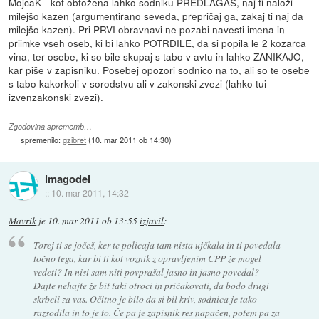
MojcaK - kot obtožena lahko sodniku PREDLAGAŠ, naj ti naloži
milejšo kazen (argumentirano seveda, prepričaj ga, zakaj ti naj da
milejšo kazen). Pri PRVI obravnavi ne pozabi navesti imena in
priimke vseh oseb, ki bi lahko POTRDILE, da si popila le 2 kozarca
vina, ter osebe, ki so bile skupaj s tabo v avtu in lahko ZANIKAJO,
kar piše v zapisniku. Posebej opozori sodnico na to, ali so te osebe
s tabo kakorkoli v sorodstvu ali v zakonski zvezi (lahko tui
izvenzakonski zvezi).
Zgodovina sprememb…
spremenilo:
gzibret
(
10. mar 2011 ob 14:30
)
imagodei
::
10. mar 2011, 14:32
Mavrik
je
10. mar 2011 ob 13:55
izjavil
:
Torej ti se jočeš, ker te policaja tam nista ujčkala in ti povedala
točno tega, kar bi ti kot voznik z opravljenim CPP že mogel
vedeti? In nisi sam niti povprašal jasno in jasno povedal?
Dajte nehajte že bit taki otroci in pričakovati, da bodo drugi
skrbeli za vas. Očitno je bilo da si bil kriv, sodnica je tako
razsodila in to je to. Če pa je zapisnik res napačen, potem pa za