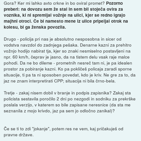
Gora? Ker mi lahko avto crkne in bo oviral promet?
Pozorno
preberi: na dovozu sem že stal in sem bil stoječa ovira za
voznika, ki ni spremljal vožnje na ulici, kjer se redno igrajo
majhni otroci. Če bi namesto mene iz ulice pripeljal otrok na
kolesu, bi ga ženska povozila.
Drugo - policija pri nas je absolutno nesposobna in sicer od
vodstva navzdol do zadnjega pešaka. Denarne kazni za prehitro
vožnjo hodijo nabirat tja, kjer so znaki nesmiselno postavljeni na
npr. 60 km/h, čeprav je jasno, da na tistem delu vsak raje malce
pohodi. Da ne bo dileme - prometnih nesreč tam ni, je pa idealen
prostor za pobiranje kazni. Ko pa pokličeš policaja zaradi sporne
situacije, ti pa ta ni sposoben povedat, kdo je kriv. Ne gre za to, da
jaz ne znam interpretirati CPP; situacija ni bila črno-bela.
Tretje - zakaj nisem dobil v branje in podpis zapisnika? Zakaj sta
policista sestavila poročilo 2 dni po nezgodi in sodniku za prekrške
poslala verzijo, v katerem so bile zapisane neresnice (da sta me
seznanila z mojo krivdo, jaz pa sem jo odločno zanikal)?
Če se ti to zdi "jokanje", potem res ne vem, kaj pričakuješ od
pravne države.