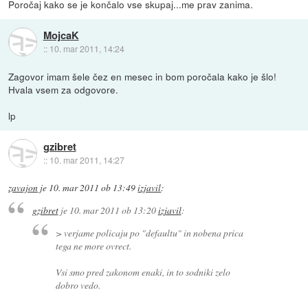
Poročaj kako se je končalo vse skupaj...me prav zanima.
MojcaK
::
10. mar 2011, 14:24
Zagovor imam šele čez en mesec in bom poročala kako je šlo!
Hvala vsem za odgovore.
lp
gzibret
::
10. mar 2011, 14:27
zavajon
je
10. mar 2011 ob 13:49
izjavil
:
gzibret
je
10. mar 2011 ob 13:20
izjavil
:
> verjame policaju po "defaultu" in nobena prica
tega ne more ovrect.
Vsi smo pred zakonom enaki, in to sodniki zelo
dobro vedo.