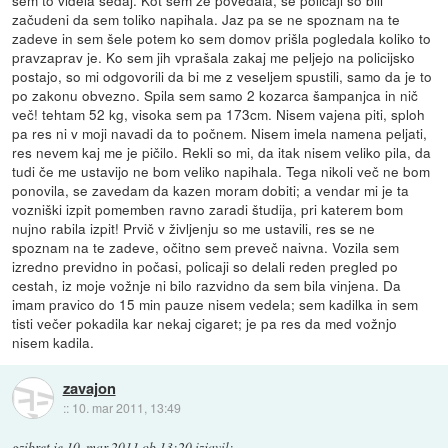
sem to videla sedaj. Kot sem že povedala, še policaji so bili
začudeni da sem toliko napihala. Jaz pa se ne spoznam na te
zadeve in sem šele potem ko sem domov prišla pogledala koliko to
pravzaprav je. Ko sem jih vprašala zakaj me peljejo na policijsko
postajo, so mi odgovorili da bi me z veseljem spustili, samo da je to
po zakonu obvezno. Spila sem samo 2 kozarca šampanjca in nič
več! tehtam 52 kg, visoka sem pa 173cm. Nisem vajena piti, sploh
pa res ni v moji navadi da to počnem. Nisem imela namena peljati,
res nevem kaj me je pičilo. Rekli so mi, da itak nisem veliko pila, da
tudi če me ustavijo ne bom veliko napihala. Tega nikoli več ne bom
ponovila, se zavedam da kazen moram dobiti; a vendar mi je ta
vozniški izpit pomemben ravno zaradi študija, pri katerem bom
nujno rabila izpit! Prvič v življenju so me ustavili, res se ne
spoznam na te zadeve, očitno sem preveč naivna. Vozila sem
izredno previdno in počasi, policaji so delali reden pregled po
cestah, iz moje vožnje ni bilo razvidno da sem bila vinjena. Da
imam pravico do 15 min pauze nisem vedela; sem kadilka in sem
tisti večer pokadila kar nekaj cigaret; je pa res da med vožnjo
nisem kadila.
zavajon
::
10. mar 2011, 13:49
gzibret
je
10. mar 2011 ob 13:20
izjavil
: