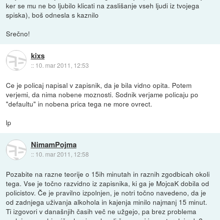
ker se mu ne bo ljubilo klicati na zaslišanje vseh ljudi iz tvojega
spiska), boš odnesla s kaznilo
Srečno!
kixs
::
10. mar 2011, 12:53
Ce je policaj napisal v zapisnik, da je bila vidno opita. Potem
verjemi, da nima nobene moznosti. Sodnik verjame policaju po
"defaultu" in nobena prica tega ne more ovrect.
lp
NimamPojma
::
10. mar 2011, 12:58
Pozabite na razne teorije o 15ih minutah in raznih zgodbicah okoli
tega. Vse je točno razvidno iz zapisnika, ki ga je MojcaK dobila od
policistov. Če je pravilno izpolnjen, je notri točno navedeno, da je
od zadnjega uživanja alkohola in kajenja minilo najmanj 15 minut.
Ti izgovori v današnjih časih več ne užgejo, pa brez problema