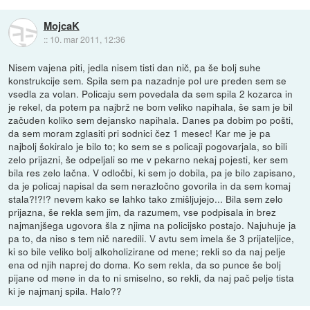
MojcaK
::
10. mar 2011, 12:36
Nisem vajena piti, jedla nisem tisti dan nič, pa še bolj suhe
konstrukcije sem. Spila sem pa nazadnje pol ure preden sem se
vsedla za volan. Policaju sem povedala da sem spila 2 kozarca in
je rekel, da potem pa najbrž ne bom veliko napihala, še sam je bil
začuden koliko sem dejansko napihala. Danes pa dobim po pošti,
da sem moram zglasiti pri sodnici čez 1 mesec! Kar me je pa
najbolj šokiralo je bilo to; ko sem se s policaji pogovarjala, so bili
zelo prijazni, še odpeljali so me v pekarno nekaj pojesti, ker sem
bila res zelo lačna. V odločbi, ki sem jo dobila, pa je bilo zapisano,
da je policaj napisal da sem nerazločno govorila in da sem komaj
stala?!?!? nevem kako se lahko tako zmišljujejo... Bila sem zelo
prijazna, še rekla sem jim, da razumem, vse podpisala in brez
najmanjšega ugovora šla z njima na policijsko postajo. Najuhuje ja
pa to, da niso s tem nič naredili. V avtu sem imela še 3 prijateljice,
ki so bile veliko bolj alkoholizirane od mene; rekli so da naj pelje
ena od njih naprej do doma. Ko sem rekla, da so punce še bolj
pijane od mene in da to ni smiselno, so rekli, da naj pač pelje tista
ki je najmanj spila. Halo??