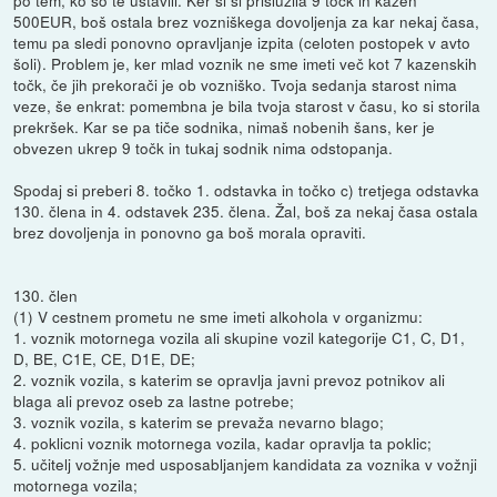
500EUR, boš ostala brez vozniškega dovoljenja za kar nekaj časa,
temu pa sledi ponovno opravljanje izpita (celoten postopek v avto
šoli). Problem je, ker mlad voznik ne sme imeti več kot 7 kazenskih
točk, če jih prekorači je ob vozniško. Tvoja sedanja starost nima
veze, še enkrat: pomembna je bila tvoja starost v času, ko si storila
prekršek. Kar se pa tiče sodnika, nimaš nobenih šans, ker je
obvezen ukrep 9 točk in tukaj sodnik nima odstopanja.
Spodaj si preberi 8. točko 1. odstavka in točko c) tretjega odstavka
130. člena in 4. odstavek 235. člena. Žal, boš za nekaj časa ostala
brez dovoljenja in ponovno ga boš morala opraviti.
130. člen
(1) V cestnem prometu ne sme imeti alkohola v organizmu:
1. voznik motornega vozila ali skupine vozil kategorije C1, C, D1,
D, BE, C1E, CE, D1E, DE;
2. voznik vozila, s katerim se opravlja javni prevoz potnikov ali
blaga ali prevoz oseb za lastne potrebe;
3. voznik vozila, s katerim se prevaža nevarno blago;
4. poklicni voznik motornega vozila, kadar opravlja ta poklic;
5. učitelj vožnje med usposabljanjem kandidata za voznika v vožnji
motornega vozila;