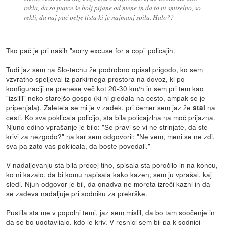
rekla, da so punce še bolj pijane od mene in da to ni smiselno, so
rekli, da naj pač pelje tista ki je najmanj spila. Halo??
Tko pač je pri naših "sorry excuse for a cop" policajih.
Tudi jaz sem na Slo-techu že podrobno opisal prigodo, ko sem
vzvratno speljeval iz parkirnega prostora na dovoz, ki po
konfiguraciji ne prenese več kot 20-30 km/h in sem pri tem kao
"izsilil" neko starejšo gospo (ki ni gledala na cesto, ampak se je
pripenjala). Zaletela se mi je v zadek, pri čemer sem jaz že
na
stal
cesti. Ko sva poklicala policijo, sta bila policajzlna na moč prijazna.
Njuno edino vprašanje je bilo: "Se pravi se vi ne strinjate, da ste
krivi za nezgodo?" na kar sem odgovoril: "Ne vem, meni se ne zdi,
sva pa zato vas poklicala, da boste povedali."
V nadaljevanju sta bila precej tiho, spisala sta poročilo in na koncu,
ko ni kazalo, da bi komu napisala kako kazen, sem ju vprašal, kaj
sledi. Njun odgovor je bil, da onadva ne moreta izreči kazni in da
se zadeva nadaljuje pri sodniku za prekrške.
Pustila sta me v popolni temi, jaz sem mislil, da bo tam soočenje in
da se bo ugotavljalo, kdo je kriv. V resnici sem bil pa k sodnici