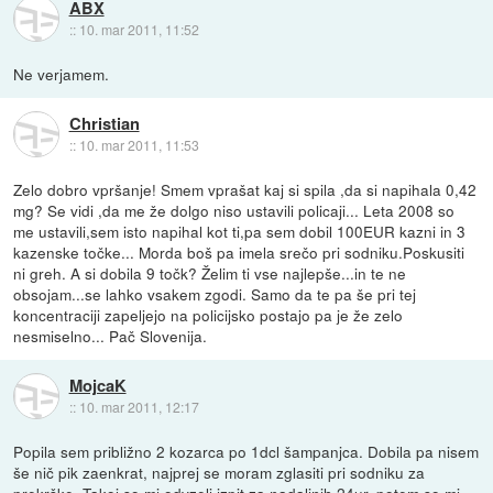
ABX
::
10. mar 2011, 11:52
Ne verjamem.
Christian
::
10. mar 2011, 11:53
Zelo dobro vpršanje! Smem vprašat kaj si spila ,da si napihala 0,42
mg? Se vidi ,da me že dolgo niso ustavili policaji... Leta 2008 so
me ustavili,sem isto napihal kot ti,pa sem dobil 100EUR kazni in 3
kazenske točke... Morda boš pa imela srečo pri sodniku.Poskusiti
ni greh. A si dobila 9 točk? Želim ti vse najlepše...in te ne
obsojam...se lahko vsakem zgodi. Samo da te pa še pri tej
koncentraciji zapeljejo na policijsko postajo pa je že zelo
nesmiselno... Pač Slovenija.
MojcaK
::
10. mar 2011, 12:17
Popila sem približno 2 kozarca po 1dcl šampanjca. Dobila pa nisem
še nič pik zaenkrat, najprej se moram zglasiti pri sodniku za
prekrške. Takoj so mi odvzeli izpit za nadaljnih 24ur, potem so mi