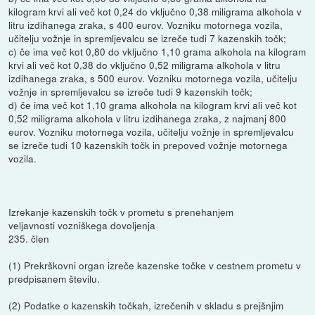
kilogram krvi ali več kot 0,24 do vključno 0,38 miligrama alkohola v
litru izdihanega zraka, s 400 eurov. Vozniku motornega vozila,
učitelju vožnje in spremljevalcu se izreče tudi 7 kazenskih točk;
c) če ima več kot 0,80 do vključno 1,10 grama alkohola na kilogram
krvi ali več kot 0,38 do vključno 0,52 miligrama alkohola v litru
izdihanega zraka, s 500 eurov. Vozniku motornega vozila, učitelju
vožnje in spremljevalcu se izreče tudi 9 kazenskih točk;
d) če ima več kot 1,10 grama alkohola na kilogram krvi ali več kot
0,52 miligrama alkohola v litru izdihanega zraka, z najmanj 800
eurov. Vozniku motornega vozila, učitelju vožnje in spremljevalcu
se izreče tudi 10 kazenskih točk in prepoved vožnje motornega
vozila.
Izrekanje kazenskih točk v prometu s prenehanjem
veljavnosti vozniškega dovoljenja
235. člen
(1) Prekrškovni organ izreče kazenske točke v cestnem prometu v
predpisanem številu.
(2) Podatke o kazenskih točkah, izrečenih v skladu s prejšnjim