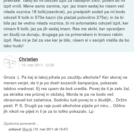
izpit vrnili. Mene samo zanima, npr. jaz imam sedaj ko nisem več
mlada voznica 18 točk(zaenkrat), po predpisih sodeč pa mi bodo
odvzeli 9 točk in 570e kazni (če plačaš polovično 275e); in če bi
bila jaz še vedno mlada voznica, bi mi avtomatsko odvzeli izpit, ker
nimam 9 točk; jaz pa jih sedaj imam. Res me skrbi, ker opravljam
en študij na dunaju, drugega pa na primorskem in krvavo rabim
izpit. Res mi je žal za vse kar je bilo, nisem si v sanjah mislila da bo
tako hudo!
Christian
::
10. mar 2011, 12:26
Groza :(. Pa kaj si takoj pihala po zaužitju alkohola? Ker skoraj ne
morem verjet, da ti je po dveh kozarcih šampanjca, pokazalo
takšno vrednost. Ej res upam da boš uredila. Povej da ti je zelo žal,
pa skratka vse priznaj in obžaluj. Morda te pa ne bodo več
obravnavali kot začetnica. Sodniku tudi povej to o študijih... Držim
pesti. P. S. Drugič pa raje pusti alkoholne pijače pri miru... Očitno
jih nikoli ne piješ in ti je za to toliko pokazalo. Lp
Zgodovina sprememb…
polepsal:
Mavrik
(
10. mar 2011 ob 13:47
)