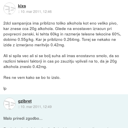
kixs
::
10. mar 2011, 12:46
2dcl sampanjca ima priblizno toliko alkohola kot eno veliko pivo,
kar znese cca 20g alkohola. Glede na enostaven izracun pri
povprecni zenski, ki tehta 60kg in razmerje telesne tekocine 60%,
dobimo 0.55g/kg. Kar je priblizno 0.264mg. Torej se nekako ne
izide z izmerjeno meritvijo 0.42mg.
Ali si spila vec ali si se bolj suha ali imas enostavno smolo, da so
razlicni telesni faktorji in cas po zauzitju vplivali na to, da je 20g
alkohola zneslo 0.42mg.
Res ne vem kako se bo to izslo.
lp
gzibret
::
10. mar 2011, 12:49
Malo priredi zgodbo...