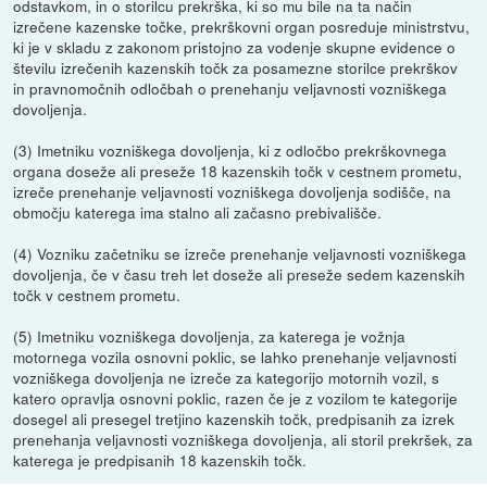
odstavkom, in o storilcu prekrška, ki so mu bile na ta način
izrečene kazenske točke, prekrškovni organ posreduje ministrstvu,
ki je v skladu z zakonom pristojno za vodenje skupne evidence o
številu izrečenih kazenskih točk za posamezne storilce prekrškov
in pravnomočnih odločbah o prenehanju veljavnosti vozniškega
dovoljenja.
(3) Imetniku vozniškega dovoljenja, ki z odločbo prekrškovnega
organa doseže ali preseže 18 kazenskih točk v cestnem prometu,
izreče prenehanje veljavnosti vozniškega dovoljenja sodišče, na
območju katerega ima stalno ali začasno prebivališče.
(4) Vozniku začetniku se izreče prenehanje veljavnosti vozniškega
dovoljenja, če v času treh let doseže ali preseže sedem kazenskih
točk v cestnem prometu.
(5) Imetniku vozniškega dovoljenja, za katerega je vožnja
motornega vozila osnovni poklic, se lahko prenehanje veljavnosti
vozniškega dovoljenja ne izreče za kategorijo motornih vozil, s
katero opravlja osnovni poklic, razen če je z vozilom te kategorije
dosegel ali presegel tretjino kazenskih točk, predpisanih za izrek
prenehanja veljavnosti vozniškega dovoljenja, ali storil prekršek, za
katerega je predpisanih 18 kazenskih točk.