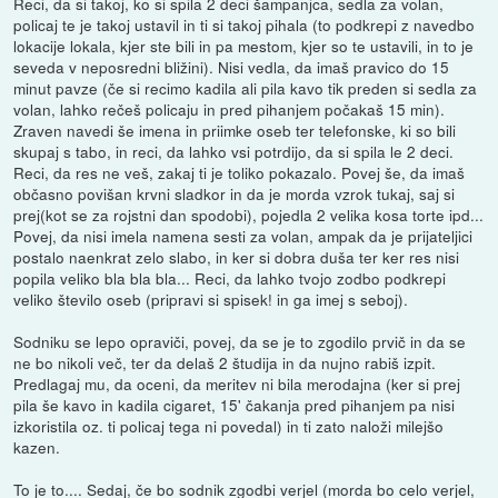
Reci, da si takoj, ko si spila 2 deci šampanjca, sedla za volan,
policaj te je takoj ustavil in ti si takoj pihala (to podkrepi z navedbo
lokacije lokala, kjer ste bili in pa mestom, kjer so te ustavili, in to je
seveda v neposredni bližini). Nisi vedla, da imaš pravico do 15
minut pavze (če si recimo kadila ali pila kavo tik preden si sedla za
volan, lahko rečeš policaju in pred pihanjem počakaš 15 min).
Zraven navedi še imena in priimke oseb ter telefonske, ki so bili
skupaj s tabo, in reci, da lahko vsi potrdijo, da si spila le 2 deci.
Reci, da res ne veš, zakaj ti je toliko pokazalo. Povej še, da imaš
občasno povišan krvni sladkor in da je morda vzrok tukaj, saj si
prej(kot se za rojstni dan spodobi), pojedla 2 velika kosa torte ipd...
Povej, da nisi imela namena sesti za volan, ampak da je prijateljici
postalo naenkrat zelo slabo, in ker si dobra duša ter ker res nisi
popila veliko bla bla bla... Reci, da lahko tvojo zodbo podkrepi
veliko število oseb (pripravi si spisek! in ga imej s seboj).
Sodniku se lepo opraviči, povej, da se je to zgodilo prvič in da se
ne bo nikoli več, ter da delaš 2 študija in da nujno rabiš izpit.
Predlagaj mu, da oceni, da meritev ni bila merodajna (ker si prej
pila še kavo in kadila cigaret, 15' čakanja pred pihanjem pa nisi
izkoristila oz. ti policaj tega ni povedal) in ti zato naloži milejšo
kazen.
To je to.... Sedaj, če bo sodnik zgodbi verjel (morda bo celo verjel,