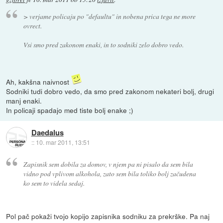
> verjame policaju po "defaultu" in nobena prica tega ne more
ovrect.
Vsi smo pred zakonom enaki, in to sodniki zelo dobro vedo.
Ah, kakšna naivnost
Sodniki tudi dobro vedo, da smo pred zakonom nekateri bolj, drugi
manj enaki.
In policaji spadajo med tiste bolj enake ;)
Daedalus
::
10. mar 2011, 13:51
Zapisnik sem dobila za domov, v njem pa ni pisalo da sem bila
vidno pod vplivom alkohola, zato sem bila toliko bolj začudena
ko sem to videla sedaj.
Pol pač pokaži tvojo kopijo zapisnika sodniku za prekrške. Pa naj