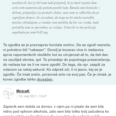
nazdravili, ker je bil tam tudi prijatelj, ki je imel rojstni dan -
avto sem nameravala potem pustiti tam. Kmalu smo končale z
delom, prijateljici je postalo slabo, zato sem se odločila da jo
zapeljem domov. Se zavedam, da tega ne bi smela narediti,
močno obžalujem, a vendar sem mislila da bo vse vredu; tudi
počutila sem se sposobno za vožnjo. Ustavili so me policaji,
napihala pa sem 0.42 mg.
Ta zgodba se je pravzaprav končala srečno. Da se zgodi nesreča,
ni potrebno biti "nabasan". Dovolj je kozarec vina in mešanica
sprva nepomembnih okoliščin kot so utrujenost ali to, da tisti dan
ne zaužiješ obroka, ipd. Te privedejo do popolnega presenečenja,
do nečesa kar se ti ne more zgoditi. Do tega, da npr. zaspiš za
volanom za nekaj sekund. Ko odpreš oči, ti ni jasno, kaj se je
zgodilo. Če imaš srečo, poravnaš avto na svoj pas. Če je nimaš, je
konec zgodbe lahko
drugačen
.
MojcaK
::
10. mar 2011, 13:47
Zapisnik sem dobila za domov, v njem pa ni pisalo da sem bila
vidno pod vplivom alkohola, zato sem bila toliko bolj začudena ko