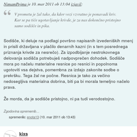
NimamPojma
je
10. mar 2011 ob 13:04
izjavil
:
V prometu je žal tako, da kdor vozi vzvratno je ponavadi kriv.
Kar se pa tiče ugotavljanje krivde, je za nas dokončno pristojno
samo sodišče in pika.
Sodišče, ki deluje na podlagi površno napisanih izvedeniških mnenj
in prisili državljana v plačilo denarnih kazni (in s tem posrednega
priznanja krivde za nesrečo). Za izpodbijanje nestrokovnega
delovanja sodišča potrebuješ nadpovprečen dohodek. Sodišče
mora po načelu materialne resnice po resnici in popolnoma
ugotoviti vsa dejstva, pomembna za izdajo zakonite sodbe o
prekršku. Tega žal ne počne. Resnica je tako za večino
nedosegljiva materialna dobrina, biti pa bi morala temeljno načelo
prava.
Že morda, da je sodišče pristojno, ni pa tudi verodostojno.
Zgodovina sprememb…
spremenilo:
enota13
(
10. mar 2011 ob 13:43
)
kixs