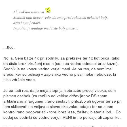
Ah, kakšna naivnost
Sodniki tudi dobro vedo, da smo pred zakonom nekateri bolj,
drugi manj enaki.
In policaji spadajo med tiste bolj enake ;)
...&co.
No ja. Sem bil že 4x pri sodniku za prekrške ter 1x kot priča, tako,
da čisto brez izkušenj nisem (sem pa vedno odnesel brez kazni).
Sodnik je na koncu vedno verjel meni. Je pa res, da sem imel
srečo, ker so policaji v zapisniku vedno pisali neke nebuloze, ki
niso zdržale vode.
Je pa tudi res, da je moja stopnja izobrazbe precej visoka, sem
pismen osebek (za razliko od večine državljanov RS znam
artikulirano in argumentirano sestaviti pritožbo ali ugovor ter se pri
tem sklicevati na veljavno slovensko zakonodajo) ter se znam
kontrolirano pogovarjati - torej brez jeze, žalitev, blatenja ipd... Do
sedaj so sodniki še vedno verjeli MENI in ne policaju ali zapisniku.