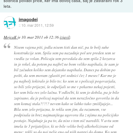
sodnica povabi priče, ker ima dovolj časa, saj je zastaralni rok 3
leta.
imagodei
::
10. mar 2011, 12:59
MojcaK
je
10. mar 2011 ob 12:36
izjavil
:
Nisem vajena piti, jedla nisem tisti dan nič, pa še bolj suhe
konstrukcije sem. Spila sem pa nazadnje pol ure preden sem se
vsedla za volan. Policaju sem povedala da sem spila 2 kozarca
in je rekel, da potem pa najbrž ne bom veliko napihala, še sam je
bil začuden koliko sem dejansko napihala. Danes pa dobim po
pošti, da sem moram zglasiti pri sodnici čez 1 mesec! Kar me je
pa najbolj šokiralo je bilo to; ko sem se s policaji pogovarjala,
so bili zelo prijazni, še odpeljali so me v pekarno nekaj pojesti,
ker sem bila res zelo lačna. V odločbi, ki sem jo dobila, pa je bilo
zapisano, da je policaj napisal da sem nerazločno govorila in da
sem komaj stala?!?!? nevem kako se lahko tako zmišljujejo...
Bila sem zelo prijazna, še rekla sem jim, da razumem, vse
podpisala in brez najmanjšega ugovora šla z njima na policijsko
postajo. Najuhuje ja pa to, da niso s tem nič naredili. V avtu sem
imela še 3 prijateljice, ki so bile veliko bolj alkoholizirane od
mene; rekli so da naj pelje ena od njih naprej do doma. Ko sem