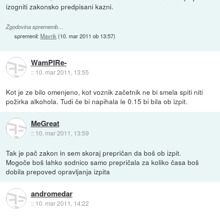
izogniti zakonsko predpisani kazni.
Zgodovina sprememb…
spremenil:
Mavrik
(
10. mar 2011 ob 13:57
)
WamPIRe-
::
10. mar 2011, 13:55
Kot je ze bilo omenjeno, kot voznik začetnik ne bi smela spiti niti
požirka alkohola. Tudi če bi napihala le 0.15 bi bila ob izpit.
MeGreat
::
10. mar 2011, 13:59
Tak je pač zakon in sem skoraj prepričan da boš ob izpit.
Mogoče boš lahko sodnico samo prepričala za koliko časa boš
dobila prepoved opravljanja izpita
andromedar
::
10. mar 2011, 14:22