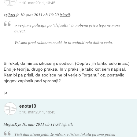
::
10. mar 2011, 13:45
gzibret
je
10. mar 2011 ob 13:20
izjavil
:
> verjame policaju po "defaultu" in nobena prica tega ne more
ovrect.
Vsi smo pred zakonom enaki, in to sodniki zelo dobro vedo.
Bi rekel, da nimas izkusenj s sodisci. (Ceprav jih lahko celo imas.)
Eno je teorija, drugo praksa. In v praksi je tako kot sem napisal.
Kam bi pa prisli, da sodisce ne bi verjelo "organu" oz. postavilo
njegov zapisnik pod vprasaj!?
lp
enota13
::
10. mar 2011, 13:45
MojcaK
je
10. mar 2011 ob 11:38
izjavil
:
Tisti dan nisem jedla še ničsar, v tistem lokalu pa smo potem