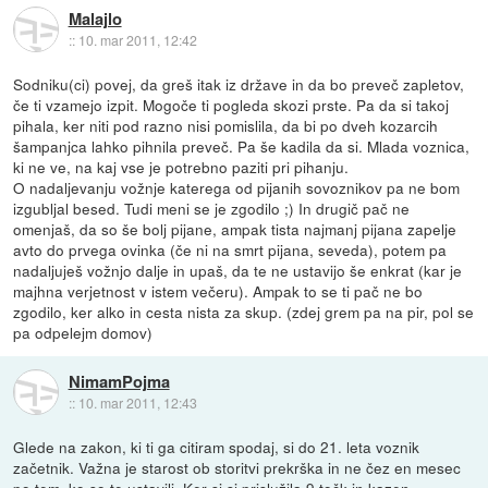
Malajlo
::
10. mar 2011, 12:42
Sodniku(ci) povej, da greš itak iz države in da bo preveč zapletov,
če ti vzamejo izpit. Mogoče ti pogleda skozi prste. Pa da si takoj
pihala, ker niti pod razno nisi pomislila, da bi po dveh kozarcih
šampanjca lahko pihnila preveč. Pa še kadila da si. Mlada voznica,
ki ne ve, na kaj vse je potrebno paziti pri pihanju.
O nadaljevanju vožnje katerega od pijanih sovoznikov pa ne bom
izgubljal besed. Tudi meni se je zgodilo ;) In drugič pač ne
omenjaš, da so še bolj pijane, ampak tista najmanj pijana zapelje
avto do prvega ovinka (če ni na smrt pijana, seveda), potem pa
nadaljuješ vožnjo dalje in upaš, da te ne ustavijo še enkrat (kar je
majhna verjetnost v istem večeru). Ampak to se ti pač ne bo
zgodilo, ker alko in cesta nista za skup. (zdej grem pa na pir, pol se
pa odpelejm domov)
NimamPojma
::
10. mar 2011, 12:43
Glede na zakon, ki ti ga citiram spodaj, si do 21. leta voznik
začetnik. Važna je starost ob storitvi prekrška in ne čez en mesec
po tem, ko so te ustavili. Ker si si prislužila 9 točk in kazen