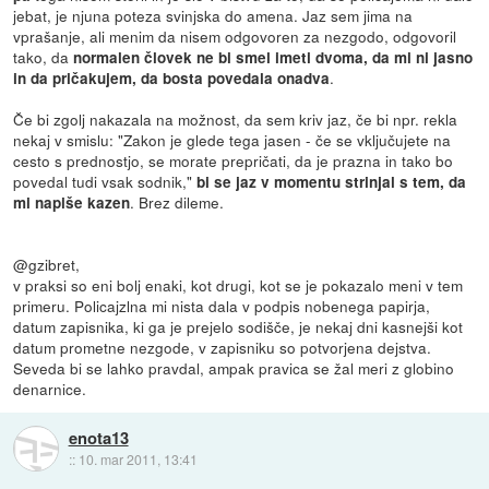
jebat, je njuna poteza svinjska do amena. Jaz sem jima na
vprašanje, ali menim da nisem odgovoren za nezgodo, odgovoril
tako, da
normalen človek ne bi smel imeti dvoma, da mi ni jasno
.
in da pričakujem, da bosta povedala onadva
Če bi zgolj nakazala na možnost, da sem kriv jaz, če bi npr. rekla
nekaj v smislu: "Zakon je glede tega jasen - če se vključujete na
cesto s prednostjo, se morate prepričati, da je prazna in tako bo
povedal tudi vsak sodnik,"
bi se jaz v momentu strinjal s tem, da
. Brez dileme.
mi napiše kazen
@gzibret,
v praksi so eni bolj enaki, kot drugi, kot se je pokazalo meni v tem
primeru. Policajzlna mi nista dala v podpis nobenega papirja,
datum zapisnika, ki ga je prejelo sodišče, je nekaj dni kasnejši kot
datum prometne nezgode, v zapisniku so potvorjena dejstva.
Seveda bi se lahko pravdal, ampak pravica se žal meri z globino
denarnice.
enota13
::
10. mar 2011, 13:41