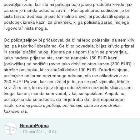
povabljen zato, ker sta mi policaja baje jasno predočila krivdo, jaz
pa sem jo menda odločno zavrnil. Postopek pred sodiščem je bil
čista farsa. Sodnica je pač formalno s svojimi pooblastili speljala
postopek izreka kazni za prekršek, ki ga policista zaradi mojega
"ugovora" nista mogla.
Od policajzeljnov bi pričakoval, da bi mi lepo pojasnila, da sem kriv
jaz, pa kakorkoli obračamo. Če bi to povedala, bi jaz krivdo priznal
in sprejel plačilni nalog. Ker sta pa slepomišila in se pretvarjala,
kako nadvse prijazna sta, sem pa namesto 150 EUR kazni
(polovička) na sodišču ravno tako dobil celotno kazen (300 EUR) +
stroške postopka, ki so znašali dobre 100 EUR. Zaradi svojega,
policajske uniforme nevrednega odnosa, sta me oškodovala za
250 EUR! Pa vse, kar sem želel je to, da se pač izjasnita, kdo je
kriv. Že s tem, ko sva ju z drugo udeleženko nezgode klicala, sem
tvegal kazen, menda sem vedel, v kaj se spuščam. Ampak ne,
policajzlna sta se odločila, da mi je treba dati bolj neposreden
nauk:
ne imej posla s policaji, oni nimajo časa za kos dreka,
kakršen si ti.
NimamPojma
::
10. mar 2011, 13:04