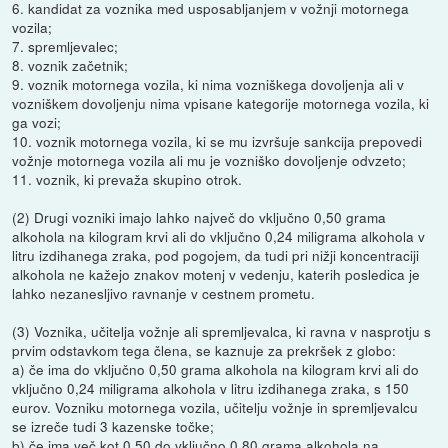
6. kandidat za voznika med usposabljanjem v vožnji motornega
vozila;
7. spremljevalec;
8. voznik začetnik;
9. voznik motornega vozila, ki nima vozniškega dovoljenja ali v
vozniškem dovoljenju nima vpisane kategorije motornega vozila, ki
ga vozi;
10. voznik motornega vozila, ki se mu izvršuje sankcija prepovedi
vožnje motornega vozila ali mu je vozniško dovoljenje odvzeto;
11. voznik, ki prevaža skupino otrok.
(2) Drugi vozniki imajo lahko največ do vključno 0,50 grama
alkohola na kilogram krvi ali do vključno 0,24 miligrama alkohola v
litru izdihanega zraka, pod pogojem, da tudi pri nižji koncentraciji
alkohola ne kažejo znakov motenj v vedenju, katerih posledica je
lahko nezanesljivo ravnanje v cestnem prometu.
(3) Voznika, učitelja vožnje ali spremljevalca, ki ravna v nasprotju s
prvim odstavkom tega člena, se kaznuje za prekršek z globo:
a) če ima do vključno 0,50 grama alkohola na kilogram krvi ali do
vključno 0,24 miligrama alkohola v litru izdihanega zraka, s 150
eurov. Vozniku motornega vozila, učitelju vožnje in spremljevalcu
se izreče tudi 3 kazenske točke;
b) če ima več kot 0,50 do vključno 0,80 grama alkohola na