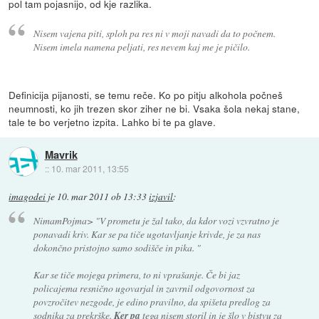
pol tam pojasnijo, od kje razlika.
Nisem vajena piti, sploh pa res ni v moji navadi da to počnem.
Nisem imela namena peljati, res nevem kaj me je pičilo.
Definicija pijanosti, se temu reče. Ko po pitju alkohola počneš
neumnosti, ko jih trezen skor ziher ne bi. Vsaka šola nekaj stane,
tale te bo verjetno izpita. Lahko bi te pa glave.
Mavrik
::
10. mar 2011, 13:55
imagodei
je
10. mar 2011 ob 13:33
izjavil
:
NimamPojma>
"V prometu je žal tako, da kdor vozi vzvratno je
ponavadi kriv. Kar se pa tiče ugotavljanje krivde, je za nas
dokončno pristojno samo sodišče in pika. "
Kar se tiče mojega primera, to ni vprašanje. Če bi jaz
policajema resnično ugovarjal in zavrnil odgovornost za
povzročitev nezgode, je edino pravilno, da spišeta predlog za
sodnika za prekrške.
Ker pa
tega nisem storil in je šlo v bistvu za