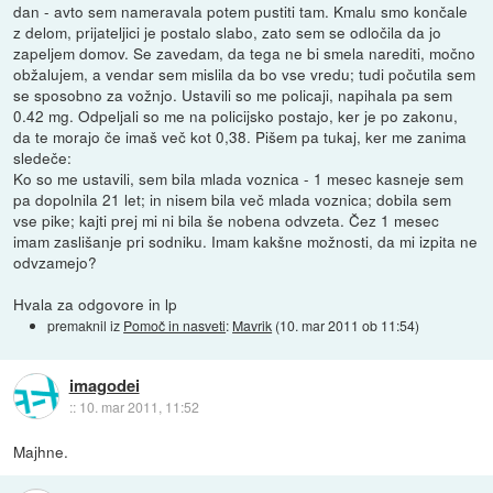
dan - avto sem nameravala potem pustiti tam. Kmalu smo končale
z delom, prijateljici je postalo slabo, zato sem se odločila da jo
zapeljem domov. Se zavedam, da tega ne bi smela narediti, močno
obžalujem, a vendar sem mislila da bo vse vredu; tudi počutila sem
se sposobno za vožnjo. Ustavili so me policaji, napihala pa sem
0.42 mg. Odpeljali so me na policijsko postajo, ker je po zakonu,
da te morajo če imaš več kot 0,38. Pišem pa tukaj, ker me zanima
sledeče:
Ko so me ustavili, sem bila mlada voznica - 1 mesec kasneje sem
pa dopolnila 21 let; in nisem bila več mlada voznica; dobila sem
vse pike; kajti prej mi ni bila še nobena odvzeta. Čez 1 mesec
imam zaslišanje pri sodniku. Imam kakšne možnosti, da mi izpita ne
odvzamejo?
Hvala za odgovore in lp
premaknil iz
Pomoč in nasveti
:
Mavrik
(
10. mar 2011 ob 11:54
)
imagodei
::
10. mar 2011, 11:52
Majhne.