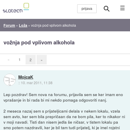
☰
Forum
»
Loža
»
vožnja pod vplivom alkohola
vožnja pod vplivom alkohola
«
1
2
»
MojcaK
::
10. mar 2011, 11:38
Lep pozdrav! Sem nova na forumu, prijavila sem se ker imam eno
vprašanje in bi rada bi mi nekdo pomaga odgovoriti nanj.
2 meseca nazaj sem s prijateljicami delala v nekem lokalu, vzela
sem avto, ker sem bila prepričaan da ne bom pila, ker to nikakor ni
v moji navadi. Tisti dan nisem jedla še ničsar, v tistem lokalu pa
smo potem nazdravili, ker je bil tam tudi prijatelj, ki je imel rojstni