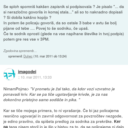
Se sploh spomniš kakšen zapisnik si podpisovala ? Je pisalo "... da
si nerazločno govorila in komaj stala..." ali so to naknadno dopisali
? Si dobila kakšno kopijo ?
In potem še policaju govoriš, da so ostale 3 babe v avtu še bolj
pijane od tebe .... Povej to še sodniku, če upaš.
Če te sodnik oprosti (glede na vse napihane številke in tvoj podpis)
potem gre res vse v 3PM.
Zgodovina sprememb…
spremenil:
Duhec
(
10. mar 2011 ob 13:24
)
imagodei
::
10. mar 2011, 13:33
NimamPojma>
"V prometu je žal tako, da kdor vozi vzvratno je
ponavadi kriv. Kar se pa tiče ugotavljanje krivde, je za nas
dokončno pristojno samo sodišče in pika. "
Kar se tiče mojega primera, to ni vprašanje. Če bi jaz policajema
resnično ugovarjal in zavrnil odgovornost za povzročitev nezgode,
je edino pravilno, da spišeta predlog za sodnika za prekrške.
Ker
tega nisem storil in je šlo v bistvu za to, da se policajema ni dalo
pa