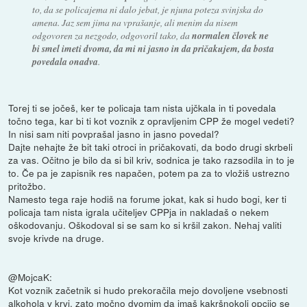
to, da se policajema ni dalo jebat, je njuna poteza svinjska do
amena. Jaz sem jima na vprašanje, ali menim da nisem
odgovoren za nezgodo, odgovoril tako, da
normalen človek ne
bi smel imeti dvoma, da mi ni jasno in da pričakujem, da bosta
povedala onadva
.
Torej ti se jočeš, ker te policaja tam nista ujčkala in ti povedala
točno tega, kar bi ti kot voznik z opravljenim CPP že mogel vedeti?
In nisi sam niti povprašal jasno in jasno povedal?
Dajte nehajte že bit taki otroci in pričakovati, da bodo drugi skrbeli
za vas. Očitno je bilo da si bil kriv, sodnica je tako razsodila in to je
to. Če pa je zapisnik res napačen, potem pa za to vložiš ustrezno
pritožbo.
Namesto tega raje hodiš na forume jokat, kak si hudo bogi, ker ti
policaja tam nista igrala učiteljev CPPja in nakladaš o nekem
oškodovanju. Oškodoval si se sam ko si kršil zakon. Nehaj valiti
svoje krivde na druge.
@MojcaK:
Kot voznik začetnik si hudo prekoračila mejo dovoljene vsebnosti
alkohola v krvi, zato močno dvomim da imaš kakršnokoli opcijo se