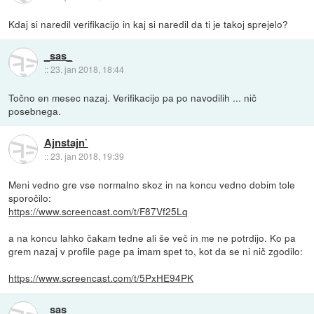
Kdaj si naredil verifikacijo in kaj si naredil da ti je takoj sprejelo?
_sas_
::
23. jan 2018, 18:44
Točno en mesec nazaj. Verifikacijo pa po navodilih ... nič
posebnega.
Ajnstajn`
::
23. jan 2018, 19:39
Meni vedno gre vse normalno skoz in na koncu vedno dobim tole
sporočilo:
https://www.screencast.com/t/F87Vf25Lq
a na koncu lahko čakam tedne ali še več in me ne potrdijo. Ko pa
grem nazaj v profile page pa imam spet to, kot da se ni nič zgodilo:
https://www.screencast.com/t/5PxHE94PK
_sas_