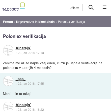
☰
Forum
»
Kriptovalute in blockchain
»
Poloniex verifikacija
Poloniex verifikacija
Ajnstajn`
::
22. jan 2018, 17:13
Zanima me ali se najde vsaj eden, ki mu je uspela verifikacija na
poloniexu v zadnjih 4 mesecih?
_sas_
::
22. jan 2018, 17:55
Meni ... in to takoj.
Ajnstajn`
::
23. jan 2018, 18:22