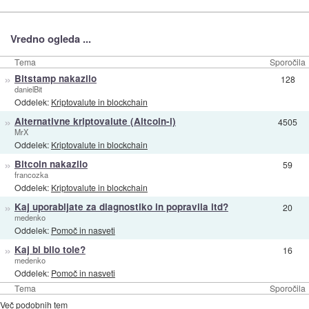
Vredno ogleda ...
Tema
Sporočila
»
Bitstamp nakazilo
128
danielBit
Oddelek:
Kriptovalute in blockchain
»
Alternativne kriptovalute (Altcoin-i)
4505
MrX
Oddelek:
Kriptovalute in blockchain
»
Bitcoin nakazilo
59
francozka
Oddelek:
Kriptovalute in blockchain
»
Kaj uporabljate za diagnostiko in popravila itd?
20
medenko
Oddelek:
Pomoč in nasveti
»
Kaj bi bilo tole?
16
medenko
Oddelek:
Pomoč in nasveti
Tema
Sporočila
Več podobnih tem