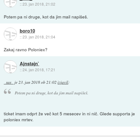
::
23. jan 2018, 21:02
Potem pa ni druge, kot da jim mail napišeš.
boro10
::
23. jan 2018, 21:04
Zakaj ravno Poloniex?
Ajnstajn`
::
24. jan 2018, 17:21
_sas_
je
23. jan 2018 ob 21:02
izjavil
:
Potem pa ni druge, kot da jim mail napišeš.
ticket imam odprt že več kot 5 mesecev in ni nič. Glede supporta je
poloniex mrtev.