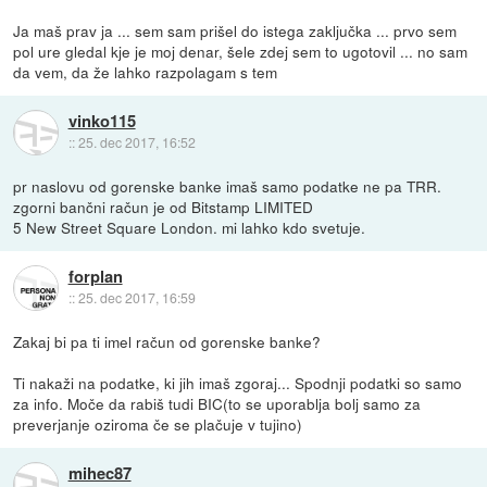
Ja maš prav ja ... sem sam prišel do istega zaključka ... prvo sem
pol ure gledal kje je moj denar, šele zdej sem to ugotovil ... no sam
da vem, da že lahko razpolagam s tem
vinko115
::
25. dec 2017, 16:52
pr naslovu od gorenske banke imaš samo podatke ne pa TRR.
zgorni bančni račun je od Bitstamp LIMITED
5 New Street Square London. mi lahko kdo svetuje.
forplan
::
25. dec 2017, 16:59
Zakaj bi pa ti imel račun od gorenske banke?
Ti nakaži na podatke, ki jih imaš zgoraj... Spodnji podatki so samo
za info. Moče da rabiš tudi BIC(to se uporablja bolj samo za
preverjanje oziroma če se plačuje v tujino)
mihec87