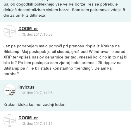
Saj ob dogodkih pokleknejo vse velike borze, res se potrebuje
delujoč decentraliziran sistem borze. Sam sem potreboval zdajle 5
dni za umik iz Bitfinexa.
DOOM_er
::
13. dec 2017, 10:53
Jaz pa potrebujem malo pomoči pri prenosu rippla iz Krakna na
Bitstamp. Moj postopek je bil sledeč, greš pod Withdrawal, izbereš
XRP ter vpišeš naslov denarnice ter tag, vneseš količino in to naj bi
bilo to? Po tem postopku sem zjutraj hotel prenesti 25 ripplov na
Bitstamp pa ni je bil status konstantno "pending". Delam kaj
narobe?
Invictus
::
13. dec 2017, 11:06
Kraken šteka kot nor zadnji teden.
DOOM_er
::
13. dec 2017, 11:12