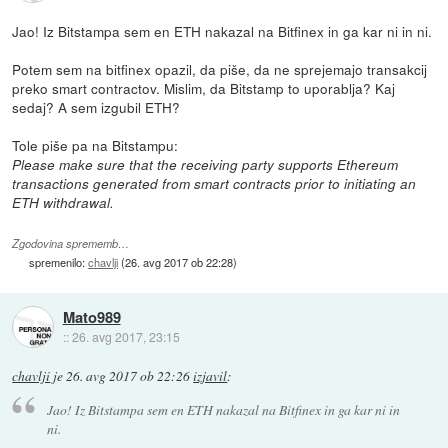
Jao! Iz Bitstampa sem en ETH nakazal na Bitfinex in ga kar ni in ni.
Potem sem na bitfinex opazil, da piše, da ne sprejemajo transakcij
preko smart contractov. Mislim, da Bitstamp to uporablja? Kaj
sedaj? A sem izgubil ETH?
Tole piše pa na Bitstampu:
Please make sure that the receiving party supports Ethereum
transactions generated from smart contracts prior to initiating an
ETH withdrawal.
Zgodovina sprememb…
spremenilo:
chavlji
(
26. avg 2017 ob 22:28
)
Mato989
::
26. avg 2017, 23:15
chavlji
je
26. avg 2017 ob 22:26
izjavil
:
Jao! Iz Bitstampa sem en ETH nakazal na Bitfinex in ga kar ni in
ni.