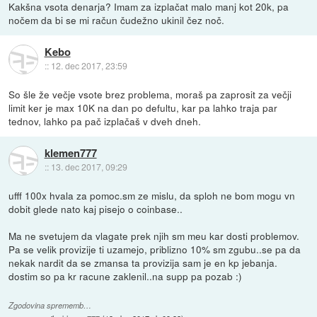
Kakšna vsota denarja? Imam za izplačat malo manj kot 20k, pa
nočem da bi se mi račun čudežno ukinil čez noč.
Kebo
::
12. dec 2017, 23:59
So šle že večje vsote brez problema, moraš pa zaprosit za večji
limit ker je max 10K na dan po defultu, kar pa lahko traja par
tednov, lahko pa pač izplačaš v dveh dneh.
klemen777
::
13. dec 2017, 09:29
ufff 100x hvala za pomoc.sm ze mislu, da sploh ne bom mogu vn
dobit glede nato kaj pisejo o coinbase..
Ma ne svetujem da vlagate prek njih sm meu kar dosti problemov.
Pa se velik provizije ti uzamejo, priblizno 10% sm zgubu..se pa da
nekak nardit da se zmansa ta provizija sam je en kp jebanja.
dostim so pa kr racune zaklenil..na supp pa pozab :)
Zgodovina sprememb…