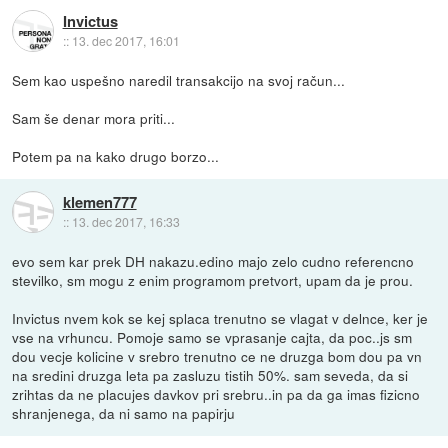
Invictus
::
13. dec 2017, 16:01
Sem kao uspešno naredil transakcijo na svoj račun...
Sam še denar mora priti...
Potem pa na kako drugo borzo...
klemen777
::
13. dec 2017, 16:33
evo sem kar prek DH nakazu.edino majo zelo cudno referencno
stevilko, sm mogu z enim programom pretvort, upam da je prou.
Invictus nvem kok se kej splaca trenutno se vlagat v delnce, ker je
vse na vrhuncu. Pomoje samo se vprasanje cajta, da poc..js sm
dou vecje kolicine v srebro trenutno ce ne druzga bom dou pa vn
na sredini druzga leta pa zasluzu tistih 50%. sam seveda, da si
zrihtas da ne placujes davkov pri srebru..in pa da ga imas fizicno
shranjenega, da ni samo na papirju