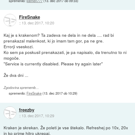
spremenilo:
klemen777
(
13. dec 2017 ob 09:33
)
FireSnake
::
13. dec 2017, 10:20
Kaj je s krakenom? Ta zadeva ne dela in ne dela .... rad bi
prenakazal malenkost, ki jo imam tam gor, pa ne gre.
Errorji vseskozi.
Ko sem pa poskusil prenakazati, je pa napisalo, da trenutno to ni
mogoče.
"Service is currently disabled. Please try again later"
Že dva dni ...
Zgodovina sprememb…
spremenilo:
FireSnake
(
13. dec 2017 ob 10:29
)
freezby
::
13. dec 2017, 10:29
Kraken je skrekan. Že poleti je vse štekalo. Refreshej po 10x, 20x
in ko prime hitro ukrepaj.