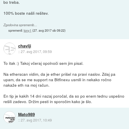
bo treba.
100% boste našli rešitev.
Zgodovina sprememb…
spremenil:
tony1
(
27. avg 2017 ob 09:22
)
chavlji
::
27. avg 2017, 09:59
To itak :) Takoj včeraj opolnoči sem jim pisal.
Na etherscan vidim, da je ether prišel na pravi naslov. Zdaj pa
upam, da se me support na Bitfinexu usmili in nekako ročno
nakaže eth na moj račun.
En tip je kakih 14 dni nazaj poročal, da so po enem tednu uspešno
rešili zadevo. Držim pesti in sporočim kako je šlo.
Mato989
::
27. avg 2017, 10:49