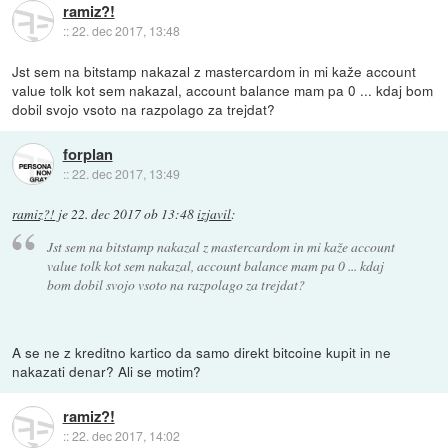
ramiz?!
::
22. dec 2017, 13:48
Jst sem na bitstamp nakazal z mastercardom in mi kaže account
value tolk kot sem nakazal, account balance mam pa 0 ... kdaj bom
dobil svojo vsoto na razpolago za trejdat?
forplan
::
22. dec 2017, 13:49
ramiz?!
je
22. dec 2017 ob 13:48
izjavil
:
Jst sem na bitstamp nakazal z mastercardom in mi kaže account
value tolk kot sem nakazal, account balance mam pa 0 ... kdaj
bom dobil svojo vsoto na razpolago za trejdat?
A se ne z kreditno kartico da samo direkt bitcoine kupit in ne
nakazati denar? Ali se motim?
ramiz?!
::
22. dec 2017, 14:02