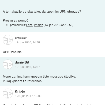
A to nakazilo poteka tako, da izpolnim UPN obrazec?
Prosim za pomoč
premaknil iz
Loža
:
Primoz
(
14. jan 2018 ob 10:56
)
amacar
::
9. jun 2016, 14:36
UPN izpolniš
danielBit
::
9. jun 2016, 14:37
Mene zanima kam vnesem tisto message številko.
In kaj vpišem za referenco
Kripto
::
23. jun 2017, 13:30