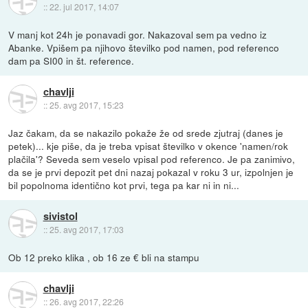
::
22. jul 2017, 14:07
V manj kot 24h je ponavadi gor. Nakazoval sem pa vedno iz
Abanke. Vpišem pa njihovo številko pod namen, pod referenco
dam pa SI00 in št. reference.
chavlji
::
25. avg 2017, 15:23
Jaz čakam, da se nakazilo pokaže že od srede zjutraj (danes je
petek)... kje piše, da je treba vpisat številko v okence 'namen/rok
plačila'? Seveda sem veselo vpisal pod referenco. Je pa zanimivo,
da se je prvi depozit pet dni nazaj pokazal v roku 3 ur, izpolnjen je
bil popolnoma identično kot prvi, tega pa kar ni in ni...
sivistol
::
25. avg 2017, 17:03
Ob 12 preko klika , ob 16 ze € bli na stampu
chavlji
::
26. avg 2017, 22:26