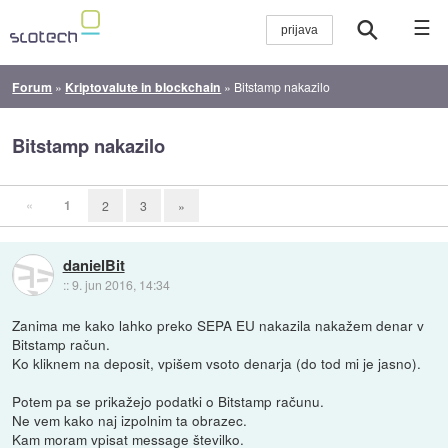
☰
Forum
»
Kriptovalute in blockchain
»
Bitstamp nakazilo
Bitstamp nakazilo
«
1
2
3
»
danielBit
::
9. jun 2016, 14:34
Zanima me kako lahko preko SEPA EU nakazila nakažem denar v
Bitstamp račun.
Ko kliknem na deposit, vpišem vsoto denarja (do tod mi je jasno).
Potem pa se prikažejo podatki o Bitstamp računu.
Ne vem kako naj izpolnim ta obrazec.
Kam moram vpisat message številko.