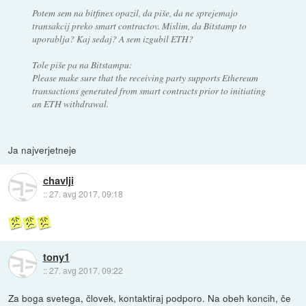
Potem sem na bitfinex opazil, da piše, da ne sprejemajo
transakcij preko smart contractov. Mislim, da Bitstamp to
uporablja? Kaj sedaj? A sem izgubil ETH?
Tole piše pa na Bitstampu:
Please make sure that the receiving party supports Ethereum
transactions generated from smart contracts prior to initiating
an ETH withdrawal.
Ja najverjetneje
chavlji
::
27. avg 2017, 09:18
tony1
::
27. avg 2017, 09:22
Za boga svetega, človek, kontaktiraj podporo. Na obeh koncih, če