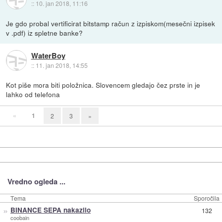
::
10. jan 2018, 11:16
Je gdo probal vertificirat bitstamp račun z izpiskom(mesečni izpisek
v .pdf) iz spletne banke?
WaterBoy
::
11. jan 2018, 14:55
Kot piše mora biti položnica. Slovencem gledajo čez prste in je
lahko od telefona
«
1
2
3
»
Vredno ogleda ...
Tema
Sporočila
»
BINANCE SEPA nakazilo
132
coobain