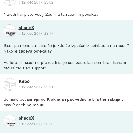
::
12. dec 2017, 23:02
Naredi kar piše. Pošlji 2eur na ta račun in počakaj.
shadeX
::
12. dec 2017, 23:17
Sicer pa mene zanima, če je kdo že izplačal iz coinbas-a na račun?
Kako je zadeva potekala?
Po forumih sicer ne preveč hvalijo coinbase, kar sem bral. Banani
računi ter slab support..
Kebo
::
12. dec 2017, 23:21
So malo počasnejši od Krakna ampak vedno je bila transakcija v
max 2 dneh na računu.
shadeX
::
12. dec 2017, 23:28