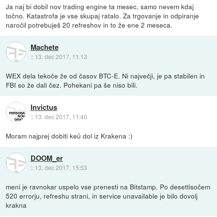
Ja naj bi dobil nov trading engine ta mesec, samo nevem kdaj
točno. Katastrofa je vse skupaj ratalo. Za trgovanje in odpiranje
naročil potrebuješ 20 refreshov in to že ene 2 meseca.
Machete
::
13. dec 2017, 11:13
WEX dela tekoče že od časov BTC-E. Ni največji, je pa stabilen in
FBI so že dali čez. Pohekani pa še niso bili.
Invictus
::
13. dec 2017, 11:40
Moram najprej dobiti keü dol iz Krakena :)
DOOM_er
::
13. dec 2017, 15:53
meni je ravnokar uspelo vse prenesti na Bitstamp. Po desettisočem
520 errorju, refreshu strani, in service unavailable je bilo dovolj
krakna