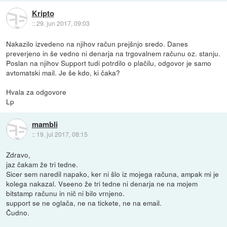
Kripto
::
29. jun 2017, 09:03
Nakazilo izvedeno na njihov račun prejšnjo sredo. Danes
preverjeno in še vedno ni denarja na trgovalnem računu oz. stanju.
Poslan na njihov Support tudi potrdilo o plačilu, odgovor je samo
avtomatski mail. Je še kdo, ki čaka?
Hvala za odgovore
Lp
mambli
::
19. jul 2017, 08:15
Zdravo,
jaz čakam že tri tedne.
Sicer sem naredil napako, ker ni šlo iz mojega računa, ampak mi je
kolega nakazal. Vseeno že tri tedne ni denarja ne na mojem
bitstamp računu in nič ni bilo vrnjeno.
support se ne oglača, ne na tickete, ne na email.
Čudno.