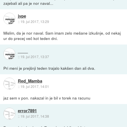
zajebali ali pa je nor naval...
jype
::
19. jul 2017, 13:29
Mislim, da je nor naval. Sam imam zelo mešane izkušnje, od nekaj
ur do precej več kot teden dni.
::
19. jul 2017, 13:37
Pri meni je prejšnji teden trajalo kakšen dan ali dva.
Red_Mamba
::
19. jul 2017, 14:01
jaz sem v pon. nakazal in je bil v torek na racunu
error7891
::
19. jul 2017, 14:38