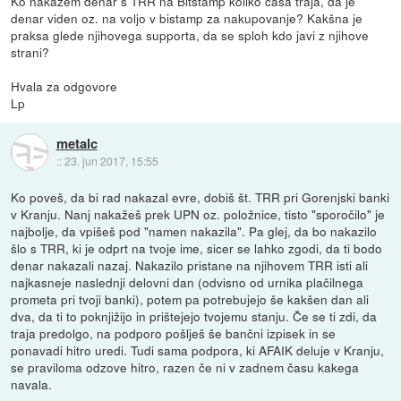
Ko nakažem denar s TRR na Bitstamp koliko časa traja, da je
denar viden oz. na voljo v bistamp za nakupovanje? Kakšna je
praksa glede njihovega supporta, da se sploh kdo javi z njihove
strani?
Hvala za odgovore
Lp
metalc
::
23. jun 2017, 15:55
Ko poveš, da bi rad nakazal evre, dobiš št. TRR pri Gorenjski banki
v Kranju. Nanj nakažeš prek UPN oz. položnice, tisto "sporočilo" je
najbolje, da vpišeš pod "namen nakazila". Pa glej, da bo nakazilo
šlo s TRR, ki je odprt na tvoje ime, sicer se lahko zgodi, da ti bodo
denar nakazali nazaj. Nakazilo pristane na njihovem TRR isti ali
najkasneje naslednji delovni dan (odvisno od urnika plačilnega
prometa pri tvoji banki), potem pa potrebujejo še kakšen dan ali
dva, da ti to poknjižijo in prištejejo tvojemu stanju. Če se ti zdi, da
traja predolgo, na podporo pošlješ še bančni izpisek in se
ponavadi hitro uredi. Tudi sama podpora, ki AFAIK deluje v Kranju,
se praviloma odzove hitro, razen če ni v zadnem času kakega
navala.