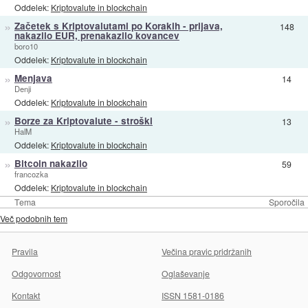
Oddelek:
Kriptovalute in blockchain
»
Začetek s Kriptovalutami po Korakih - prijava,
148
nakazilo EUR, prenakazilo kovancev
boro10
Oddelek:
Kriptovalute in blockchain
»
Menjava
14
Denji
Oddelek:
Kriptovalute in blockchain
»
Borze za Kriptovalute - stroški
13
HalM
Oddelek:
Kriptovalute in blockchain
»
Bitcoin nakazilo
59
francozka
Oddelek:
Kriptovalute in blockchain
Tema
Sporočila
Več podobnih tem
Pravila
Večina pravic pridržanih
Odgovornost
Oglaševanje
Kontakt
ISSN 1581-0186