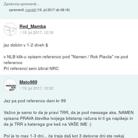
Zgodovina sprememb…
spremenil:
mambli
(
19. jul 2017 ob 08:16
)
Red_Mamba
::
19. jul 2017, 12:18
jaz dobim v 1-2 dneh $
v NLB klik-u vpisem referenco pod "Namen / Rok Placila" ne pod
referenco
Pri referenci sem izbral NRC
Mato989
::
19. jul 2017, 12:32
Jaz pa pod referenco dam kr 99
Važno je samo to da je pravi TRR, da je pod message aka. NAMEN
vpisana PRAVA številka tvojega bitstamp računa ki ti ga napišejo in
da je TRR s katerega gre keš na VAŠE IME :)
Pol je to max 1-3 dni... če traja dalj kot 3 delovne dni ste nekaj