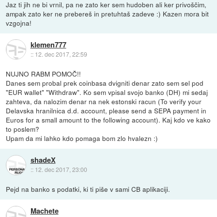
Jaz ti jih ne bi vrnil, pa ne zato ker sem hudoben ali ker privoščim,
ampak zato ker ne prebereš in pretuhtaš zadeve :) Kazen mora bit
vzgojna!
klemen777
::
12. dec 2017, 22:59
NUJNO RABM POMOČ!!
Danes sem probal prek coinbasa dvigniti denar zato sem sel pod
"EUR wallet" "Withdraw". Ko sem vpisal svojo banko (DH) mi sedaj
zahteva, da nalozim denar na nek estonski racun (To verify your
Delavska hranilnica d.d. account, please send a SEPA payment in
Euros for a small amount to the following account). Kaj kdo ve kako
to poslem?
Upam da mi lahko kdo pomaga bom zlo hvalezn :)
shadeX
::
12. dec 2017, 23:00
Pejd na banko s podatki, ki ti piše v sami CB aplikaciji.
Machete