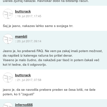
Danes zjutraj nakazal. Ravnokar dobil na bitstamp racun.
buttcrack
::
19. jul 2017, 17:45
Saj je jasno, nakazes lahko samo s svojega trr.
mambli
::
20. jul 2017, 09:14
Jasno je, ko prebereš FAQ. Ne vem pa zakaj imaš potem možnost,
da napišeš iz katerega računa bo prišel denar.
Vseeno je malo čudno, da nakažeš par tisoč in potem čakaš več
kot tri tedne, da ti odgovorijo.
buttcrack
::
21. jul 2017, 07:58
jasno je, da se navodila prebere preden se česa lotiš, ne šele
potem, ko ti "zagusti"
inferno666