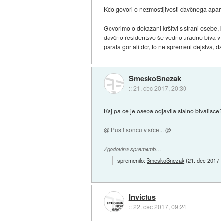
Kdo govori o nezmostljivosti davčnega apa
Govorimo o dokazani kršitvi s strani osebe, 
davčno residentsvo še vedno uradno biva v S
parata gor ali dor, to ne spremeni dejstva, d
SmeskoSnezak
::
21. dec 2017, 20:30
Kaj pa ce je oseba odjavila stalno bivalis
@ Pusti soncu v srce... @
Zgodovina sprememb…
spremenilo:
SmeskoSnezak
(
21. dec 2017 
Invictus
::
22. dec 2017, 09:24