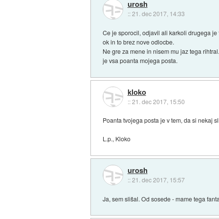
urosh
::
21. dec 2017, 14:33
Ce je sporocil, odjavil ali karkoli drugega 
ok in to brez nove odlocbe.
Ne gre za mene in nisem mu jaz tega rihtral
je vsa poanta mojega posta.
kloko
::
21. dec 2017, 15:50
Poanta tvojega posta je v tem, da si nekaj sl
L.p., Kloko
urosh
::
21. dec 2017, 15:57
Ja, sem slišal. Od sosede - mame tega fanta -