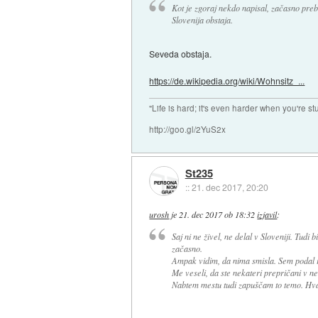
Kot je zgoraj nekdo napisal, začasno prebi
Slovenija obstaja.
Seveda obstaja.
https://de.wikipedia.org/wiki/Wohnsitz_...
"Life is hard; it's even harder when you're st
http://goo.gl/2YuS2x
St235
::
21. dec 2017, 20:20
urosh
je
21. dec 2017 ob 18:32
izjavil
:
Saj ni ne živel, ne delal v Sloveniji. Tudi b
začasno.
Ampak vidim, da nima smisla. Sem podal iz
Me veseli, da ste nekateri prepričani v n
Nabtem mestu tudi zapuščam to temo. Hva