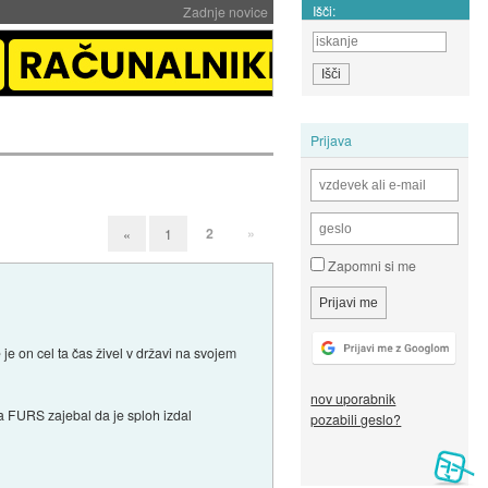
Išči:
Zadnje novice
Prijava
2
»
«
1
Zapomni si me
e on cel ta čas živel v državi na svojem
nov uporabnik
pa FURS zajebal da je sploh izdal
pozabili geslo?