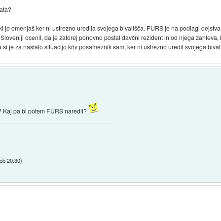
rata?
ki jo omenjaš ker ni ustrezno uredila svojega bivališča. FURS je na podlagi dejstva,
loveniji ocenil, da je zatorej ponovno postal davčni rezident in od njega zahteva,
a si je za nastalo situacijo kriv posameznik sam, ker ni ustrezno uredil svojega biva
ce? Kaj pa bi potem FURS naredil?
ob 20:30
)