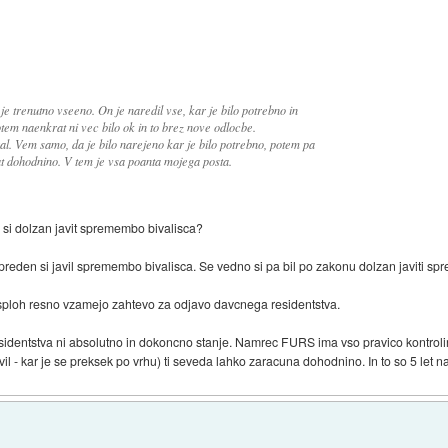
 je trenutno vseeno. On je naredil vse, kar je bilo potrebno in
em naenkrat ni vec bilo ok in to brez nove odlocbe.
al. Vem samo, da je bilo narejeno kar je bilo potrebno, potem pa
t dohodnino. V tem je vsa poanta mojega posta.
a si dolzan javit spremembo bivalisca?
 preden si javil spremembo bivalisca. Se vedno si pa bil po zakonu dolzan javiti s
ploh resno vzamejo zahtevo za odjavo davcnega residentstva.
identstva ni absolutno in dokoncno stanje. Namrec FURS ima vso pravico kontrolira
avil - kar je se preksek po vrhu) ti seveda lahko zaracuna dohodnino. In to so 5 let n