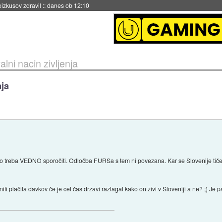
naslednji dve leti
::
danes ob 11:37
alni nacin zivljenja
nja
 treba VEDNO sporočiti. Odločba FURSa s tem ni povezana. Kar se Slovenije tiče j
 plačila davkov če je cel čas državi razlagal kako on živi v Sloveniji a ne? ;) Je 