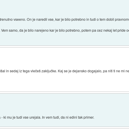
je trenutno vseeno. On je naredil vse, kar je bilo potrebno in tudi o tem dobil prav
. Vem samo, da je bilo narejeno kar je bilo potrebno, potem pa cez nekaj let pride
išal in sedaj iz tega vlečeš zaključke. Kaj se je dejansko dogajalo, pa niti ti ne mi n
 ki mu je tudi vse urejala. In vem tudi, da ni edini tak primer.