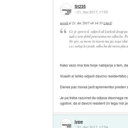
St235
::
21. dec 2017, 17:50
urosh
je
21. dec 2017 ob 14:33
izjavil
:
Ce je sporocil, odjavil ali karkoli drugega
tudi o tem dobil pravnomocno odlocbo. Pot
Ne gre za mene in nisem mu jaz tega rihtr
cez nekaj let pride odlocba da mora placa
Kako vezo ima tole tvoje nabijanje s tem, d
Vcasih si lahko odjavil davcno residentstvo
Danes pac moras javit spremembo preden s
Je pa treba razumet da odjava davcnega res
ugotovi, da si davcni resident (in tega nisi j
jype
::
21. dec 2017, 17:54