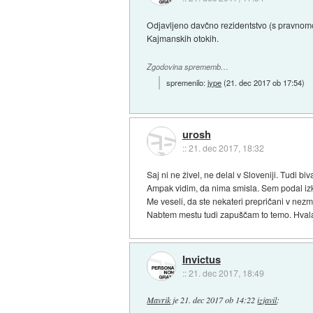
Odjavljeno davčno rezidentstvo (s pravnomo
Kajmanskih otokih.
Zgodovina sprememb…
spremenilo:
jype
(
21. dec 2017 ob 17:54
)
urosh
::
21. dec 2017, 18:32
Saj ni ne živel, ne delal v Sloveniji. Tudi bi
Ampak vidim, da nima smisla. Sem podal izku
Me veseli, da ste nekateri prepričani v nezm
Nabtem mestu tudi zapuščam to temo. Hval
Invictus
::
21. dec 2017, 18:49
Mavrik
je
21. dec 2017 ob 14:22
izjavil
: