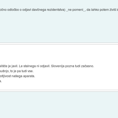
čno odločbo o odjavi davčnega rezidentstva) _ne pomeni_, da lahko potem živiš in
vališče je javil. Le stalnega ni odjavil. Slovenija pozna tudi začasno.
šnjo, to je pa tudi vse.
otljivost našega aparata.
a.