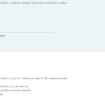
vališče v tujini ne obstaja. Ta pravila so taka kot so odkar
upid."
ivališče je javil. Le stalnega ni odjavil. Slovenija pozna tudi
kušnjo, to je pa tudi vse.
ezmotljivost našega aparata.
la.