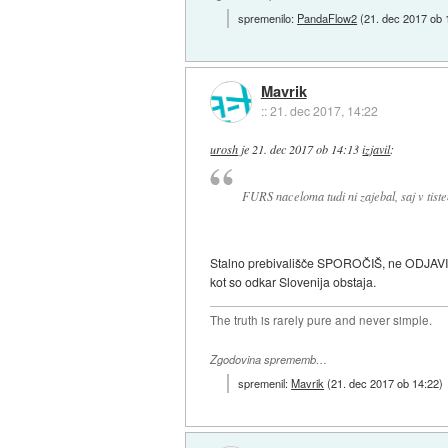
spremenilo:
PandaFlow2
(
21. dec 2017 ob 
Mavrik
::
21. dec 2017, 14:22
urosh
je
21. dec 2017 ob 14:13
izjavil
:
FURS naceloma tudi ni zajebal, saj v tistem
Stalno prebivališče SPOROČIŠ, ne ODJAVIŠ. T
kot so odkar Slovenija obstaja.
The truth is rarely pure and never simple.
Zgodovina sprememb…
spremenil:
Mavrik
(
21. dec 2017 ob 14:22
)