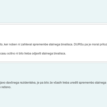
o, ker noben ni zahteval spremembe stalnega bivalisca. DURSu pa je moral prilozi
asu ocitno ni bilo treba odjaviti stalnega bivalisca.
odjavo davčnega rezidentstva, je pa bilo že včasih treba urediti spremembo stalnega pre
e rečeno.