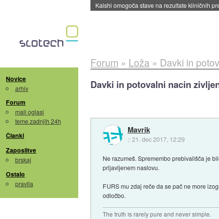
Sandisk že prodal več kot polovico SSD-jev za 
Forum
»
Loža
»
Davki in potov
Novice
Davki in potovalni nacin zivlje
arhiv
Forum
mali oglasi
teme zadnjih 24h
Mavrik
Članki
::
21. dec 2017, 12:29
Zaposlitve
Ne razumeš. Spremembo prebivališča je bilo
brskaj
prijavljenem naslovu.
Ostalo
pravila
FURS mu zdaj reče da se pač ne more izogniti
odločbo.
The truth is rarely pure and never simple.