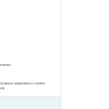
premembo.
t davcno residentstvo in v kolikor
azaj.