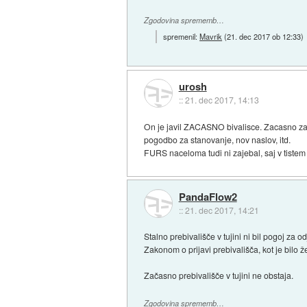
Zgodovina sprememb…
spremenil:
Mavrik
(
21. dec 2017 ob 12:33
)
urosh
::
21. dec 2017, 14:13
On je javil ZACASNO bivalisce. Zacasno zat
pogodbo za stanovanje, nov naslov, itd.
FURS naceloma tudi ni zajebal, saj v tistem c
PandaFlow2
::
21. dec 2017, 14:21
Stalno prebivališče v tujini ni bil pogoj za 
Zakonom o prijavi prebivališča, kot je bilo ž
Začasno prebivališče v tujini ne obstaja.
Zgodovina sprememb…