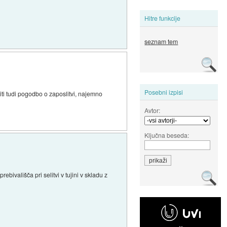
Hitre funkcije
seznam tem
Posebni izpisi
ti tudi pogodbo o zaposlitvi, najemno
Avtor:
Ključna beseda:
bivališča pri selitvi v tujini v skladu z