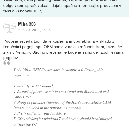
dolgo vsem spraševalcem dajal napačne informacije, predvsem v
temi o Windows 10. :)
Miha 333
::
18. okt 2017, 16:36
Pogoj je seveda tudi, da je kupljena in uporabljana v skladu z
licenčnimi pogoji (npr. OEM samo z novim računalnikom, razen če
živiš v Nemčiji). Strojno preverjanje kode je samo del izpolnjevanja
pogojev.
To be Valid OEM license must be acquired following this
condition:
1. Sold By OEM Channel
2. As part of purchase minimum 1 (one) unit Mainboard or 1
(one) CPU.
3. Proof of purchase (invoice) of the Hardware declares OEM
license included in the purchasing package.
4. Pre installed in your harddrive
5. COA sticker (for windows 7 and below) should be displayed
outside the PC.