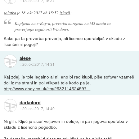
::
18. okt 2017, 18:37
solatko
je
18. okt 2017 ob 15:52
izjavil
:
Kupljena na e-Bay-u, preverba narejena na M$ mestu za
preverjanje legalnosti Windows.
Kako pa ta preverba preverja, ali licenco uporabljaš v skladu z
licenčnimi pogoji?
alese
::
20. okt 2017, 14:31
Kaj zdej, je tole legalno al ni, eno bi rad klupil, piše softwer vzameš
dol iz ms strani in pol vtikpaš tole kodo pa je.
http://www.ebay.co.uk/itm/263211462459?...
darkolord
::
20. okt 2017, 14:40
Ni glih. Ključ je sicer veljaven in deluje, ni pa njegova uporaba v
skladu z licenčno pogodbo.
Za domačo uporabi ti sicer za tak ključ ne bo nihče težil.