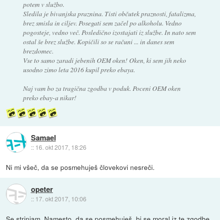
potem v službo.
Sledila je bivanjska praznina. Tisti občutek praznosti, fatalizma,
brez smisla in ciljev. Posegati sem začel po alkoholu. Vedno
pogosteje, vedno več. Posledično izostajati iz službe. In nato sem
ostal še brez službe. Kopičili so se računi ... in danes sem
brezdomec.
Vse to samo zaradi jebenih OEM oken! Oken, ki sem jih neko
usodno zimo leta 2016 kupil preko ebaya.
Naj vam bo za tragična zgodba v poduk. Poceni OEM oken
preko ebay-a nikar!
Samael
::
16. okt 2017, 18:26
Ni mi všeč, da se posmehuješ človekovi nesreči.
opeter
::
17. okt 2017, 10:06
Se strinjam. Namesto, da se posmehuješ, bi se moral iz te zgodbe