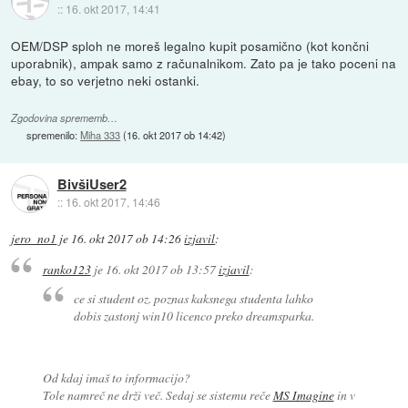
::
16. okt 2017, 14:41
OEM/DSP sploh ne moreš legalno kupit posamično (kot končni
uporabnik), ampak samo z računalnikom. Zato pa je tako poceni na
ebay, to so verjetno neki ostanki.
Zgodovina sprememb…
spremenilo:
Miha 333
(
16. okt 2017 ob 14:42
)
BivšiUser2
::
16. okt 2017, 14:46
jero_no1
je
16. okt 2017 ob 14:26
izjavil
:
ranko123
je
16. okt 2017 ob 13:57
izjavil
:
ce si student oz. poznas kaksnega studenta lahko
dobis zastonj win10 licenco preko dreamsparka.
Od kdaj imaš to informacijo?
Tole namreč ne drži več. Sedaj se sistemu reče
MS Imagine
in v