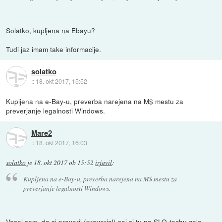
Solatko, kupljena na Ebayu?
Tudi jaz imam take informacije.
solatko
::
18. okt 2017, 15:52
Kupljena na e-Bay-u, preverba narejena na M$ mestu za
preverjanje legalnosti Windows.
Mare2
::
18. okt 2017, 16:03
solatko
je
18. okt 2017 ob 15:52
izjavil
:
Kupljena na e-Bay-u, preverba narejena na M$ mestu za
preverjanje legalnosti Windows.
Vesel sem, da si preveril (preverjal) saj si tu na SLO-techu zelo