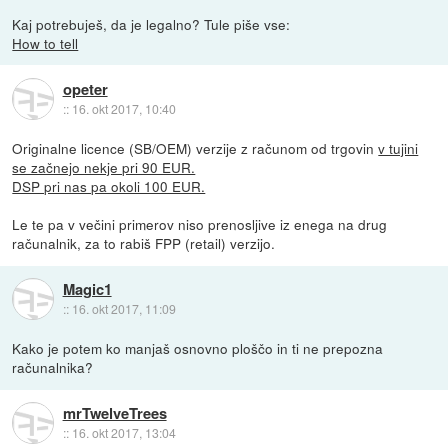
Kaj potrebuješ, da je legalno? Tule piše vse:
How to tell
opeter
::
16. okt 2017, 10:40
Originalne licence (SB/OEM) verzije z računom od trgovin
v tujini
se začnejo nekje pri 90 EUR.
DSP pri nas pa okoli 100 EUR.
Le te pa v večini primerov niso prenosljive iz enega na drug
računalnik, za to rabiš FPP (retail) verzijo.
Magic1
::
16. okt 2017, 11:09
Kako je potem ko manjaš osnovno ploščo in ti ne prepozna
računalnika?
mrTwelveTrees
::
16. okt 2017, 13:04