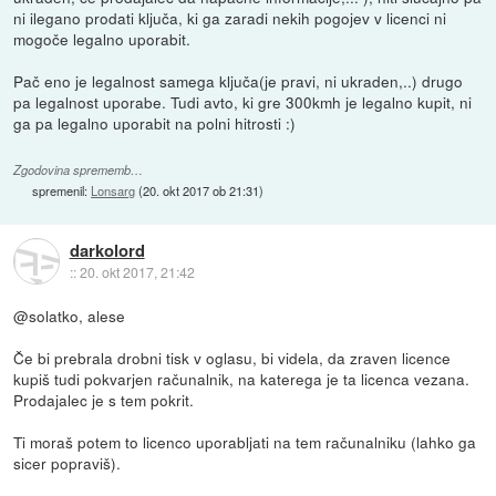
ni ilegano prodati ključa, ki ga zaradi nekih pogojev v licenci ni
mogoče legalno uporabit.
Pač eno je legalnost samega ključa(je pravi, ni ukraden,..) drugo
pa legalnost uporabe. Tudi avto, ki gre 300kmh je legalno kupit, ni
ga pa legalno uporabit na polni hitrosti :)
Zgodovina sprememb…
spremenil:
Lonsarg
(
20. okt 2017 ob 21:31
)
darkolord
::
20. okt 2017, 21:42
@solatko, alese
Če bi prebrala drobni tisk v oglasu, bi videla, da zraven licence
kupiš tudi pokvarjen računalnik, na katerega je ta licenca vezana.
Prodajalec je s tem pokrit.
Ti moraš potem to licenco uporabljati na tem računalniku (lahko ga
sicer popraviš).