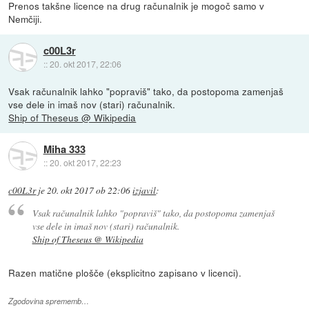
Prenos takšne licence na drug računalnik je mogoč samo v
Nemčiji.
c00L3r
::
20. okt 2017, 22:06
Vsak računalnik lahko "popraviš" tako, da postopoma zamenjaš
vse dele in imaš nov (stari) računalnik.
Ship of Theseus @ Wikipedia
Miha 333
::
20. okt 2017, 22:23
c00L3r
je
20. okt 2017 ob 22:06
izjavil
:
Vsak računalnik lahko "popraviš" tako, da postopoma zamenjaš
vse dele in imaš nov (stari) računalnik.
Ship of Theseus @ Wikipedia
Razen matične plošče (eksplicitno zapisano v licenci).
Zgodovina sprememb…