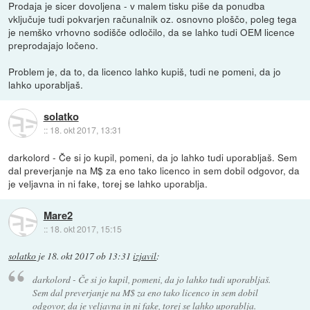
Prodaja je sicer dovoljena - v malem tisku piše da ponudba
vključuje tudi pokvarjen računalnik oz. osnovno ploščo, poleg tega
je nemško vrhovno sodišče odločilo, da se lahko tudi OEM licence
preprodajajo ločeno.
Problem je, da to, da licenco lahko kupiš, tudi ne pomeni, da jo
lahko uporabljaš.
solatko
::
18. okt 2017, 13:31
darkolord - Če si jo kupil, pomeni, da jo lahko tudi uporabljaš. Sem
dal preverjanje na M$ za eno tako licenco in sem dobil odgovor, da
je veljavna in ni fake, torej se lahko uporablja.
Mare2
::
18. okt 2017, 15:15
solatko
je
18. okt 2017 ob 13:31
izjavil
:
darkolord - Če si jo kupil, pomeni, da jo lahko tudi uporabljaš.
Sem dal preverjanje na M$ za eno tako licenco in sem dobil
odgovor, da je veljavna in ni fake, torej se lahko uporablja.