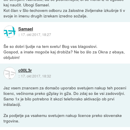
kaj naučit. Ubogi Samael.
Kot član v Slo-techovem odboru za žalostne življenske izkušnje ti v
svoje in imenu drugih izrekam izredno sožalje.
Samael
::
17. okt 2017, 18:27
Še so dobri ljudje na tem svetu! Bog vas blagoslovi.
Gospod, a imate mogoče kaj drobiža? Ne bo šlo za Okna z ebaya,
obljubim!
c00L3r
::
17. okt 2017, 18:32
Jaz vsem znancem za domačo uporabo svetujem nakup teh poceni
licenc, večinoma preko g2play in g2a. Do zdaj so še vsi zadovoljni.
Samo 1x je bilo potrebno it skozi telefonsko aktivacijo ob prvi
inštalaciji.
Za podjetje pa vsakemu svetujem nakup licence preko slovenske
trgovine.