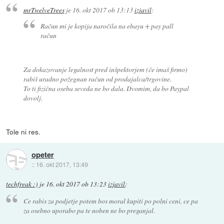
mrTwelveTrees
je
16. okt 2017 ob 13:13
izjavil
:
Račun mi je kopija naročila na ebayu + pay pall
račun
Za dokazovanje legalnost pred inšpektorjem (če imaš firmo)
rabiš uradno požegnan račun od prodajalca/trgovine.
To ti fizična oseba seveda ne bo dala. Dvomim, da bo Paypal
dovolj.
Tole ni res.
opeter
::
16. okt 2017, 13:49
techfreak :)
je
16. okt 2017 ob 13:23
izjavil
:
Ce rabis za podjetje potem bos moral kupiti po polni ceni, ce pa
za osebno uporabo pa te noben ne bo preganjal.