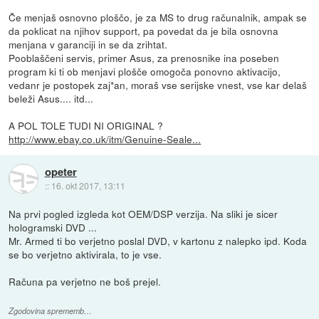
Če menjaš osnovno ploščo, je za MS to drug računalnik, ampak se
da poklicat na njihov support, pa povedat da je bila osnovna
menjana v garanciji in se da zrihtat.
Pooblaščeni servis, primer Asus, za prenosnike ina poseben
program ki ti ob menjavi plošče omogoča ponovno aktivacijo,
vedanr je postopek zaj*an, moraš vse serijske vnest, vse kar delaš
beleži Asus.... itd...
A POL TOLE TUDI NI ORIGINAL ?
http://www.ebay.co.uk/itm/Genuine-Seale...
opeter
::
16. okt 2017, 13:11
Na prvi pogled izgleda kot OEM/DSP verzija. Na sliki je sicer
hologramski DVD ...
Mr. Armed ti bo verjetno poslal DVD, v kartonu z nalepko ipd. Koda
se bo verjetno aktivirala, to je vse.
Računa pa verjetno ne boš prejel.
Zgodovina sprememb…