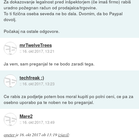
Za dokazovanje legalnost pred inšpektorjem (če imaš firmo) rabiš
uradno požegnan račun od prodajalca/trgovine.
To ti fizična oseba seveda ne bo dala. Dvomim, da bo Paypal
dovolj.
Počakaj na ostale odgovore.
mrTwelveTrees
::
16. okt 2017, 13:21
Ja vem, sam preganjal te ne bodo zaradi tega.
techfreak :)
::
16. okt 2017, 13:23
Ce rabis za podjetje potem bos moral kupiti po polni ceni, ce pa za
osebno uporabo pa te noben ne bo preganjal.
Mare2
::
16. okt 2017, 13:49
opeter
je
16. okt 2017 ob 13:19
izjavil
: