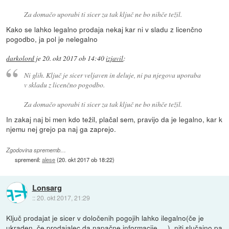
Za domačo uporabi ti sicer za tak ključ ne bo nihče težil.
Kako se lahko legalno prodaja nekaj kar ni v sladu z licenčno
pogodbo, ja pol je nelegalno
darkolord
je
20. okt 2017 ob 14:40
izjavil
:
Ni glih. Ključ je sicer veljaven in deluje, ni pa njegova uporaba
v skladu z licenčno pogodbo.
Za domačo uporabi ti sicer za tak ključ ne bo nihče težil.
In zakaj naj bi men kdo težil, plačal sem, pravijo da je legalno, kar k
njemu nej grejo pa naj ga zaprejo.
Zgodovina sprememb…
spremenil:
alese
(
20. okt 2017 ob 18:22
)
Lonsarg
::
20. okt 2017, 21:29
Ključ prodajat je sicer v določenih pogojih lahko ilegalno(če je
ukraden, če prodajalec da napačne informacije,... ), niti slučajno pa