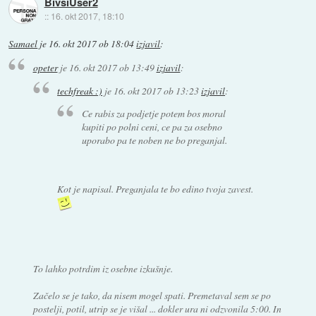
BivšiUser2
::
16. okt 2017, 18:10
Samael
je
16. okt 2017 ob 18:04
izjavil
:
opeter
je
16. okt 2017 ob 13:49
izjavil
:
techfreak :)
je
16. okt 2017 ob 13:23
izjavil
:
Ce rabis za podjetje potem bos moral
kupiti po polni ceni, ce pa za osebno
uporabo pa te noben ne bo preganjal.
Kot je napisal. Preganjala te bo edino tvoja zavest.
To lahko potrdim iz osebne izkušnje.
Začelo se je tako, da nisem mogel spati. Premetaval sem se po
postelji, potil, utrip se je višal ... dokler ura ni odzvonila 5:00. In