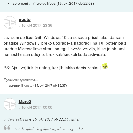
spremenil:
mrTwelveTrees
(
15. okt 2017 ob 22:58
)
gusto
::
15. okt 2017, 23:36
Jaz sem do licenčnih Windows 10 za soseda prišel tako, da sem
piratske Windows 7 preko upgrade-a nadgradil na 10, potem pa z
uradne Microsoftove strani potegnil svežo verzijo, ki se je ob novi
namestitvi samodejno, brez kakršnekoli kode aktivirala.
PS: Aja, tvoj link je nateg, ker jih lahko dobiš zastonj.
Zgodovina sprememb…
spremenil:
gusto
(
15. okt 2017 ob 23:37
)
Mare2
::
16. okt 2017, 00:06
mrTwelveTrees
je
15. okt 2017 ob 22:55
izjavil
:
Je tole sploh "legalno" oz. ali je original ?