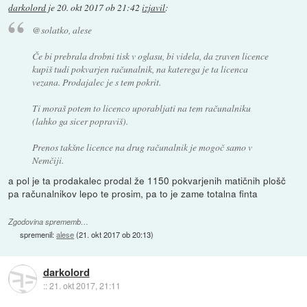
darkolord
je
20. okt 2017 ob 21:42
izjavil
:
@solatko, alese
Če bi prebrala drobni tisk v oglasu, bi videla, da zraven licence
kupiš tudi pokvarjen računalnik, na katerega je ta licenca
vezana. Prodajalec je s tem pokrit.
Ti moraš potem to licenco uporabljati na tem računalniku
(lahko ga sicer popraviš).
Prenos takšne licence na drug računalnik je mogoč samo v
Nemčiji.
a pol je ta prodakalec prodal že 1150 pokvarjenih matičnih plošč
pa računalnikov lepo te prosim, pa to je zame totalna finta
Zgodovina sprememb…
spremenil:
alese
(
21. okt 2017 ob 20:13
)
darkolord
::
21. okt 2017, 21:11