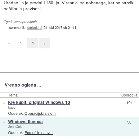
Uradno jih je prodal 1150, ja. V resnici pa nobenega, ker so stroški
pošiljanja previsoki.
Zgodovina sprememb…
spremenilo:
darkolord
(
21. okt 2017 ob 21:11
)
«
1
2
»
Vredno ogleda ...
Tema
Sporočila
»
Kje kupiti original Windows 10
191
bauci
Oddelek:
Operacijski sistemi
»
Windows licenca
50
JohnCole
Oddelek:
Pomoč in nasveti