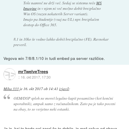
Tole namreč ne drži več. Sedaj se sistemu reče
MS
Imagine
in v njem ni več možno dobit brezplačno
Win OS (razen nekaterih Server variant).
Imajo pa študentje (vsaj na UL) npr. brezplačen
dostop do Office 365.
8.1 in 10ko še vedno lahko dobiš brezplačno (FE). Ravnokar
preveril.
Vegova win 7/8/8.1/10 in tudi embed pa server različice.
mrTwelveTrees
::
16. okt 2017, 17:30
Miha 333
je
16. okt 2017 ob 14:41
izjavil
:
OEM/DSP sploh ne moreš legalno kupit posamično (kot končni
uporabnik), ampak samo z računalnikom. Zato pa je tako poceni
na ebay, to so verjetno neki ostanki.
Ja in, kaj te bodo pol zaprl če te dobijo, in maš račun od ebaya,