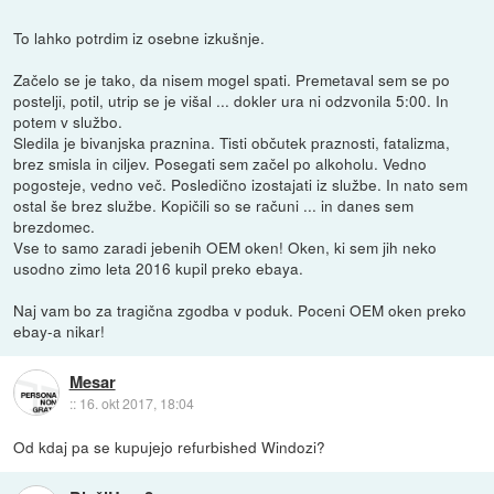
To lahko potrdim iz osebne izkušnje.
Začelo se je tako, da nisem mogel spati. Premetaval sem se po
postelji, potil, utrip se je višal ... dokler ura ni odzvonila 5:00. In
potem v službo.
Sledila je bivanjska praznina. Tisti občutek praznosti, fatalizma,
brez smisla in ciljev. Posegati sem začel po alkoholu. Vedno
pogosteje, vedno več. Posledično izostajati iz službe. In nato sem
ostal še brez službe. Kopičili so se računi ... in danes sem
brezdomec.
Vse to samo zaradi jebenih OEM oken! Oken, ki sem jih neko
usodno zimo leta 2016 kupil preko ebaya.
Naj vam bo za tragična zgodba v poduk. Poceni OEM oken preko
ebay-a nikar!
Mesar
::
16. okt 2017, 18:04
Od kdaj pa se kupujejo refurbished Windozi?