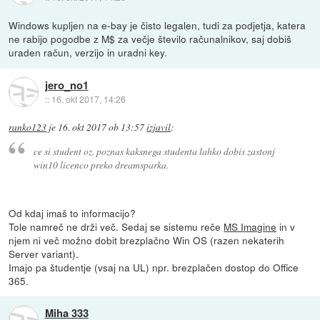
Windows kupljen na e-bay je čisto legalen, tudi za podjetja, katera
ne rabijo pogodbe z M$ za večje število računalnikov, saj dobiš
uraden račun, verzijo in uradni key.
jero_no1
::
16. okt 2017, 14:26
ranko123
je
16. okt 2017 ob 13:57
izjavil
:
ce si student oz. poznas kaksnega studenta lahko dobis zastonj
win10 licenco preko dreamsparka.
Od kdaj imaš to informacijo?
Tole namreč ne drži več. Sedaj se sistemu reče
MS Imagine
in v
njem ni več možno dobit brezplačno Win OS (razen nekaterih
Server variant).
Imajo pa študentje (vsaj na UL) npr. brezplačen dostop do Office
365.
Miha 333