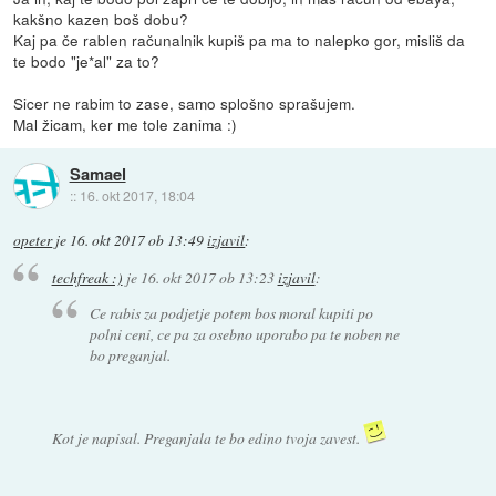
kakšno kazen boš dobu?
Kaj pa če rablen računalnik kupiš pa ma to nalepko gor, misliš da
te bodo "je*al" za to?
Sicer ne rabim to zase, samo splošno sprašujem.
Mal žicam, ker me tole zanima :)
Samael
::
16. okt 2017, 18:04
opeter
je
16. okt 2017 ob 13:49
izjavil
:
techfreak :)
je
16. okt 2017 ob 13:23
izjavil
:
Ce rabis za podjetje potem bos moral kupiti po
polni ceni, ce pa za osebno uporabo pa te noben ne
bo preganjal.
Kot je napisal. Preganjala te bo edino tvoja zavest.