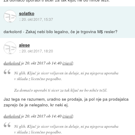
solatko
::
20. okt 2017, 15:37
darkolord - Zakaj nebi bilo legalno, če je trgovina M$ resler?
alese
::
20. okt 2017, 18:20
darkolord
je
20. okt 2017 ob 14:40
izjavil
:
Ni glih. Ključ je sicer veljaven in deluje, ni pa njegova uporaba
v skladu z licenčno pogodbo.
Za domačo uporabi ti sicer za tak ključ ne bo nihče težil.
Jaz tega ne razumem, uradno se prodaja, ja pol nje pa prodajalca
zaprejo če je nelegalno, kr neki ej.
darkolord
je
20. okt 2017 ob 14:40
izjavil
:
Ni glih. Ključ je sicer veljaven in deluje, ni pa njegova uporaba
v skladu z licenčno pogodbo.