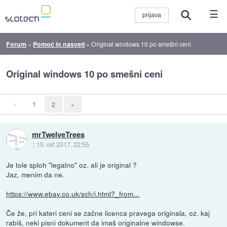
☰
Forum
»
Pomoč in nasveti
»
Original windows 10 po smešni ceni
Original windows 10 po smešni ceni
«
1
2
»
mrTwelveTrees
::
15. okt 2017, 22:55
Je tole sploh "legalno" oz. ali je original ?
Jaz, menim da ne.
https://www.ebay.co.uk/sch/i.html?_from...
Če že, pri kateri ceni se začne licenca pravega originala, oz. kaj
rabiš, neki pisni dokument da imaš originalne windowse.