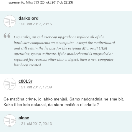
spremenilo:
Miha 333
(
20. okt 2017 ob 22:23
)
darkolord
::
20. okt 2017, 23:15
Generally, an end user can upgrade or replace all of the
hardware components on a computer--except the motherboard--
and still retain the license for the original Microsoft OEM
operating system software. If the motherboard is upgraded or
replaced for reasons other than a defect, then a new computer
has been created.
c00L3r
::
21. okt 2017, 17:39
Če matična crkne, jo lahko menjaš. Samo nadgradnja ne sme bit.
Kako ti bo kdo dokazal, da stara matična ni crknila?
alese
::
21. okt 2017, 20:13