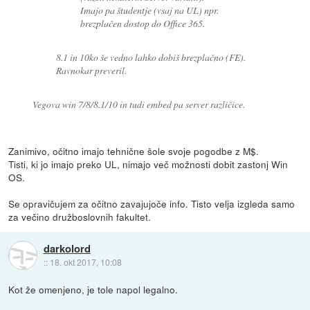
Imajo pa študentje (vsaj na UL) npr.
brezplačen dostop do Office 365.
8.1 in 10ko še vedno lahko dobiš brezplačno (FE).
Ravnokar preveril.
Vegova win 7/8/8.1/10 in tudi embed pa server različice.
Zanimivo, očitno imajo tehnične šole svoje pogodbe z M$.
Tisti, ki jo imajo preko UL, nimajo več možnosti dobit zastonj Win
OS.
Se opravičujem za očitno zavajujoče info. Tisto velja izgleda samo
za večino družboslovnih fakultet.
darkolord
::
18. okt 2017, 10:08
Kot že omenjeno, je tole napol legalno.