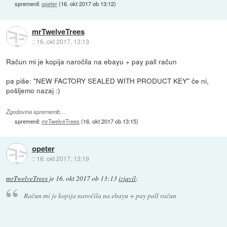
spremenil:
opeter
(
16. okt 2017 ob 13:12
)
mrTwelveTrees
::
16. okt 2017, 13:13
Račun mi je kopija naročila na ebayu + pay pall račun
pa piše: "NEW FACTORY SEALED WITH PRODUCT KEY" če ni,
pošljemo nazaj :)
Zgodovina sprememb…
spremenil:
mrTwelveTrees
(
16. okt 2017 ob 13:15
)
opeter
::
16. okt 2017, 13:19
mrTwelveTrees
je
16. okt 2017 ob 13:13
izjavil
:
Račun mi je kopija naročila na ebayu + pay pall račun