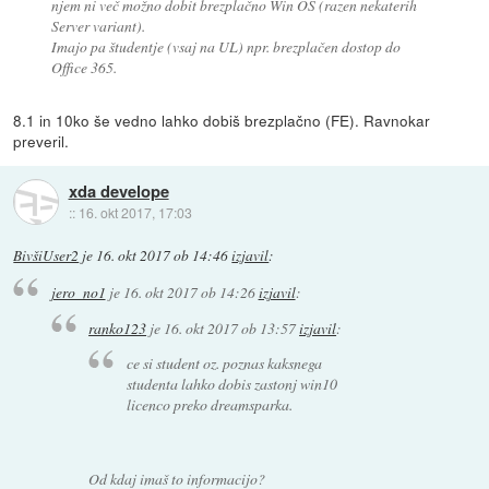
njem ni več možno dobit brezplačno Win OS (razen nekaterih
Server variant).
Imajo pa študentje (vsaj na UL) npr. brezplačen dostop do
Office 365.
8.1 in 10ko še vedno lahko dobiš brezplačno (FE). Ravnokar
preveril.
xda develope
::
16. okt 2017, 17:03
BivšiUser2
je
16. okt 2017 ob 14:46
izjavil
:
jero_no1
je
16. okt 2017 ob 14:26
izjavil
:
ranko123
je
16. okt 2017 ob 13:57
izjavil
:
ce si student oz. poznas kaksnega
studenta lahko dobis zastonj win10
licenco preko dreamsparka.
Od kdaj imaš to informacijo?