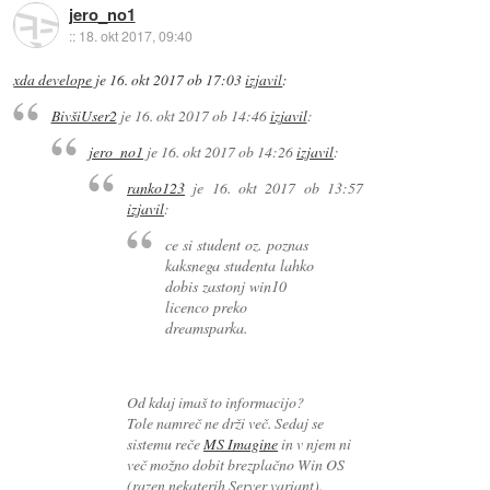
jero_no1
::
18. okt 2017, 09:40
xda develope
je
16. okt 2017 ob 17:03
izjavil
:
BivšiUser2
je
16. okt 2017 ob 14:46
izjavil
:
jero_no1
je
16. okt 2017 ob 14:26
izjavil
:
ranko123
je
16. okt 2017 ob 13:57
izjavil
:
ce si student oz. poznas
kaksnega studenta lahko
dobis zastonj win10
licenco preko
dreamsparka.
Od kdaj imaš to informacijo?
Tole namreč ne drži več. Sedaj se
sistemu reče
MS Imagine
in v njem ni
več možno dobit brezplačno Win OS
(razen nekaterih Server variant).