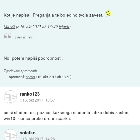
Kot je napisal. Preganjala te bo edino tvoja zavest.
Mare2
je
16. okt 2017 ob 13:49
izjavil
:
Tole ni res.
No, potem napiši podrobnosti.
Zgodovina sprememb…
spremenil:
opeter
(
16. okt 2017 ob 13:52
)
ranko123
::
16. okt 2017, 13:57
ce si student oz. poznas kaksnega studenta lahko dobis zastonj
win10 licenco preko dreamsparka.
solatko
::
16. okt 2017, 14:26