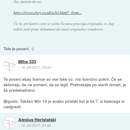
Jaz, menim da ne.
https://www.ebay.co.uk/sch/i.html?_from...
Če že, pri kateri ceni se začne licenca pravega originala, oz. kaj
rabiš, neki pisni dokument da imaš originalne windowse.
Tole je poceni. :)
Miha 333
::
16. okt 2017, 00:44
Te poceni ebay licence so vse fake oz. nisi licenčno pokrit. Če se
aktivirajo, še ne pomeni, da so legit. Prebrskajte po starih temah, je
že predebatirano.
@gusto: Takšen Win 10 je enako piratski kot je bil 7, iz katerega si
nadgradil.
Alexius Heristalski
::
16. okt 2017, 07:46