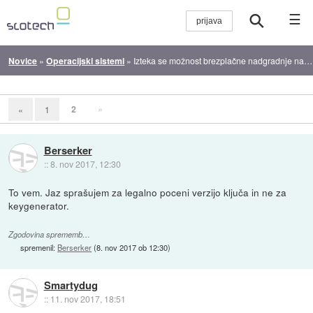
☰
Novice
»
Operacijski sistemi
»
Izteka se možnost brezplačne nadgradnje na Windows 10
2
»
«
1
Berserker
::
8. nov 2017, 12:30
To vem. Jaz sprašujem za legalno poceni verzijo ključa in ne za
keygenerator.
Zgodovina sprememb…
spremenil:
Berserker
(
8. nov 2017 ob 12:30
)
Smartydug
::
11. nov 2017, 18:51