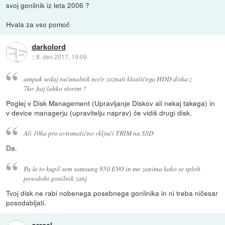
svoj gonilnik iz leta 2006 ?
Hvala za vso pomoč
darkolord
::
8. dec 2017, 19:09
ampak sedaj računalnik noče zaznati klasiščega HDD diska z
7ko ,kaj lahko storim ?
Poglej v Disk Management (Upravljanje Diskov ali nekaj takega) in
v device managerju (upravitelju naprav) če vidiš drugi disk.
Ali 10ka pro avtomatično vključi TRIM na SSD
Da.
Pa še to kupil sem samsung 850 EVO in me zanima kako se sploh
posodobi gonilnik zanj
Tvoj disk ne rabi nobenega posebnega gonilnika in ni treba ničesar
posodabljati.