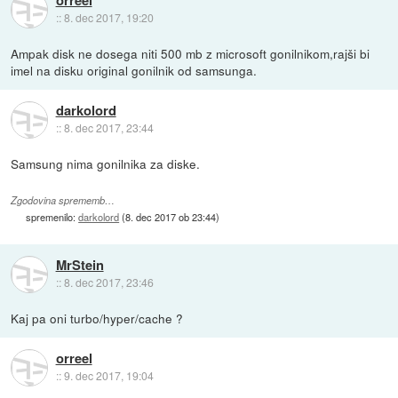
orreel
::
8. dec 2017, 19:20
Ampak disk ne dosega niti 500 mb z microsoft gonilnikom,rajši bi
imel na disku original gonilnik od samsunga.
darkolord
::
8. dec 2017, 23:44
Samsung nima gonilnika za diske.
Zgodovina sprememb…
spremenilo:
darkolord
(
8. dec 2017 ob 23:44
)
MrStein
::
8. dec 2017, 23:46
Kaj pa oni turbo/hyper/cache ?
orreel
::
9. dec 2017, 19:04