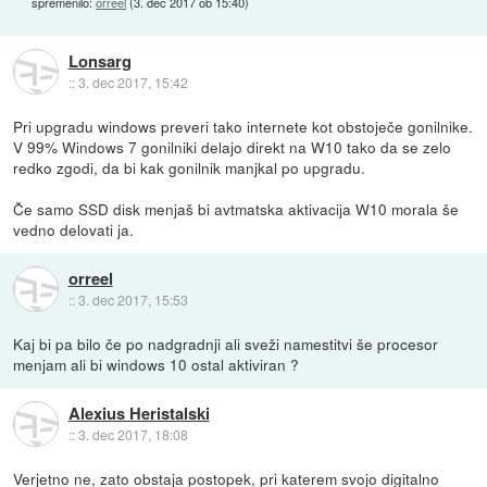
spremenilo:
orreel
(
3. dec 2017 ob 15:40
)
Lonsarg
::
3. dec 2017, 15:42
Pri upgradu windows preveri tako internete kot obstoječe gonilnike.
V 99% Windows 7 gonilniki delajo direkt na W10 tako da se zelo
redko zgodi, da bi kak gonilnik manjkal po upgradu.
Če samo SSD disk menjaš bi avtmatska aktivacija W10 morala še
vedno delovati ja.
orreel
::
3. dec 2017, 15:53
Kaj bi pa bilo če po nadgradnji ali sveži namestitvi še procesor
menjam ali bi windows 10 ostal aktiviran ?
Alexius Heristalski
::
3. dec 2017, 18:08
Verjetno ne, zato obstaja postopek, pri katerem svojo digitalno