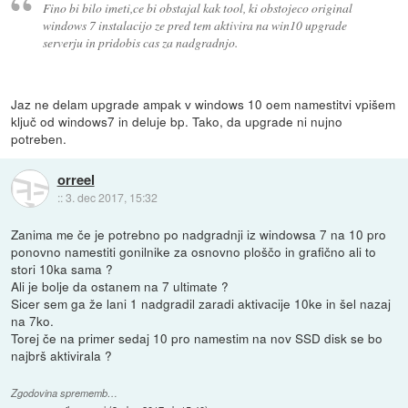
Fino bi bilo imeti,ce bi obstajal kak tool, ki obstojeco original
windows 7 instalacijo ze pred tem aktivira na win10 upgrade
serverju in pridobis cas za nadgradnjo.
Jaz ne delam upgrade ampak v windows 10 oem namestitvi vpišem
ključ od windows7 in deluje bp. Tako, da upgrade ni nujno
potreben.
orreel
::
3. dec 2017, 15:32
Zanima me če je potrebno po nadgradnji iz windowsa 7 na 10 pro
ponovno namestiti gonilnike za osnovno ploščo in grafično ali to
stori 10ka sama ?
Ali je bolje da ostanem na 7 ultimate ?
Sicer sem ga že lani 1 nadgradil zaradi aktivacije 10ke in šel nazaj
na 7ko.
Torej če na primer sedaj 10 pro namestim na nov SSD disk se bo
najbrš aktivirala ?
Zgodovina sprememb…