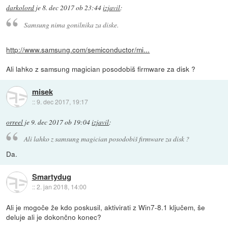
darkolord
je
8. dec 2017 ob 23:44
izjavil
:
Samsung nima gonilnika za diske.
http://www.samsung.com/semiconductor/mi...
Ali lahko z samsung magician posodobiš firmware za disk ?
misek
::
9. dec 2017, 19:17
orreel
je
9. dec 2017 ob 19:04
izjavil
:
Ali lahko z samsung magician posodobiš firmware za disk ?
Da.
Smartydug
::
2. jan 2018, 14:00
Ali je mogoče že kdo poskusil, aktivirati z Win7-8.1 ključem, še
deluje ali je dokončno konec?