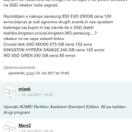
na SSD nikakor noče zagnati.
Razmišljam o nakupo samsung 850 EVO 250GB cena 100
evrov,čeprav je tudi ogromno drugih znamk,in vas vprašam
katerega naj kupim in kaj menite še o SSD diskih
toshiba,kingston,crucial,kingston,WD,samsung...,?
nikakor mi ne uspe vstaviti linkov
Crucial disk SSD MX300 275 GB cena 102 evra
KINGSTON HYPERX SAVAGE 240 GB cena 120 evrov
WD SSD GREN 240 GB cena 85 evrov
Zgodovina sprememb…
spremenilo:
orreel
(
12. nov 2017 ob 15:45
)
misek
::
12. nov 2017, 15:52
Uporabi
. Ali pa kakšen
AOMEI Partition Assistant Standard Edition
drugi program.
Mare2
::
12. nov 2017, 16:14