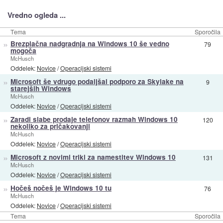
Vredno ogleda ...
Tema
Sporočila
»
Brezplačna nadgradnja na Windows 10 še vedno
79
mogoča
McHusch
Oddelek:
Novice
/
Operacijski sistemi
»
Microsoft še vdrugo podaljšal podporo za Skylake na
9
starejših Windows
McHusch
Oddelek:
Novice
/
Operacijski sistemi
»
Zaradi slabe prodaje telefonov razmah Windows 10
120
nekoliko za pričakovanji
McHusch
Oddelek:
Novice
/
Operacijski sistemi
»
Microsoft z novimi triki za namestitev Windows 10
131
McHusch
Oddelek:
Novice
/
Operacijski sistemi
»
Hočeš nočeš je Windows 10 tu
76
McHusch
Oddelek:
Novice
/
Operacijski sistemi
Tema
Sporočila