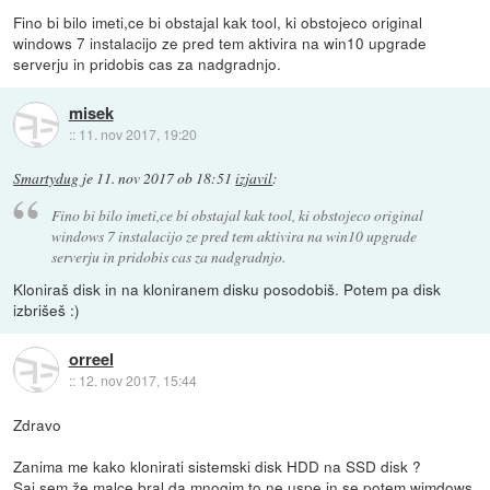
Fino bi bilo imeti,ce bi obstajal kak tool, ki obstojeco original
windows 7 instalacijo ze pred tem aktivira na win10 upgrade
serverju in pridobis cas za nadgradnjo.
misek
::
11. nov 2017, 19:20
Smartydug
je
11. nov 2017 ob 18:51
izjavil
:
Fino bi bilo imeti,ce bi obstajal kak tool, ki obstojeco original
windows 7 instalacijo ze pred tem aktivira na win10 upgrade
serverju in pridobis cas za nadgradnjo.
Kloniraš disk in na kloniranem disku posodobiš. Potem pa disk
izbrišeš :)
orreel
::
12. nov 2017, 15:44
Zdravo
Zanima me kako klonirati sistemski disk HDD na SSD disk ?
Saj sem že malce bral da mnogim to ne uspe in se potem wimdows