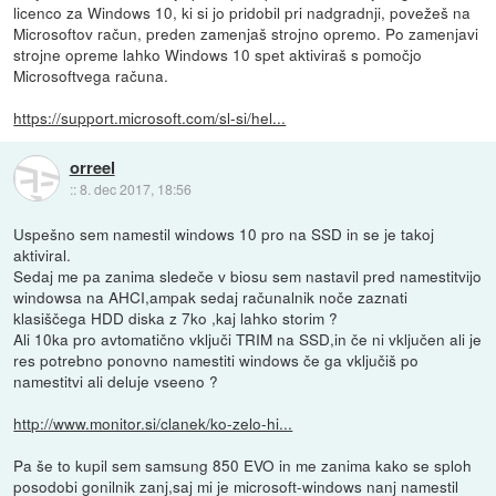
licenco za Windows 10, ki si jo pridobil pri nadgradnji, povežeš na
Microsoftov račun, preden zamenjaš strojno opremo. Po zamenjavi
strojne opreme lahko Windows 10 spet aktiviraš s pomočjo
Microsoftvega računa.
https://support.microsoft.com/sl-si/hel...
orreel
::
8. dec 2017, 18:56
Uspešno sem namestil windows 10 pro na SSD in se je takoj
aktiviral.
Sedaj me pa zanima sledeče v biosu sem nastavil pred namestitvijo
windowsa na AHCI,ampak sedaj računalnik noče zaznati
klasiščega HDD diska z 7ko ,kaj lahko storim ?
Ali 10ka pro avtomatično vključi TRIM na SSD,in če ni vključen ali je
res potrebno ponovno namestiti windows če ga vključiš po
namestitvi ali deluje vseeno ?
http://www.monitor.si/clanek/ko-zelo-hi...
Pa še to kupil sem samsung 850 EVO in me zanima kako se sploh
posodobi gonilnik zanj,saj mi je microsoft-windows nanj namestil