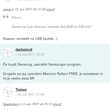
orreel
je
12. nov 2017 ob 15:44
izjavil
:
Zdravo
Zanima me kako klonirati sistemski disk HDD na SSD disk ?
Easeus namestiš na USB ključek. :)
darkolord
::
12. nov 2017, 20:13
Če kupiš Samsung, uporabiš Samsungov program.
Drugače pa jaz uporabim Macrium Reflect FREE, je enostaven in
mi je vedno delal BP.
Tomay
::
29. nov 2017, 21:08
Smartydug
je
11. nov 2017 ob 18:51
izjavil
: