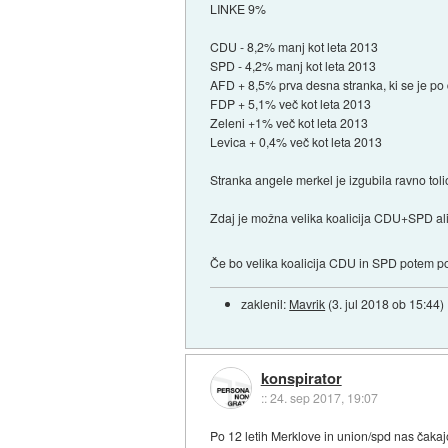
LINKE 9%
CDU - 8,2% manj kot leta 2013
SPD - 4,2% manj kot leta 2013
AFD + 8,5% prva desna stranka, ki se je po 
FDP + 5,1% več kot leta 2013
Zeleni +1% več kot leta 2013
Levica + 0,4% več kot leta 2013
Stranka angele merkel je izgubila ravno toli
Zdaj je možna velika koalicija CDU+SPD al
Če bo velika koalicija CDU in SPD potem p
zaklenil:
Mavrik
(
3. jul 2018 ob 15:44
)
konspirator
::
24. sep 2017, 19:07
Po 12 letih Merklove in union/spd nas čakajo 