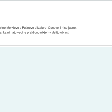
ino Merklove s Putinovo diktaturo. Osnove ti niso jasne.
nka nimajo vecine prakticno nikjer -> delijo oblast.