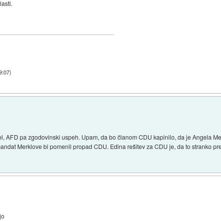
asti.
9:07
)
, AFD pa zgodovinski uspeh. Upam, da bo članom CDU kapinilo, da je Angela Merke
 mandat Merklove bi pomenil propad CDU. Edina rešitev za CDU je, da to stranko pre
jo