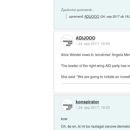
Zgodovina sprememb…
spremenil:
ADIJOOO
(
24. sep 2017 ob 19:
ADIJOOO
::
24. sep 2017, 19:29
Alice Weidel vows to 'scrutinise' Angela Me
The leader of the right-wing AfD party has v
She said: "We are going to initiate an inves
konspirator
::
24. sep 2017, 19:29
kow
Oh, še en, ki mi bo razlagal osnove demokr