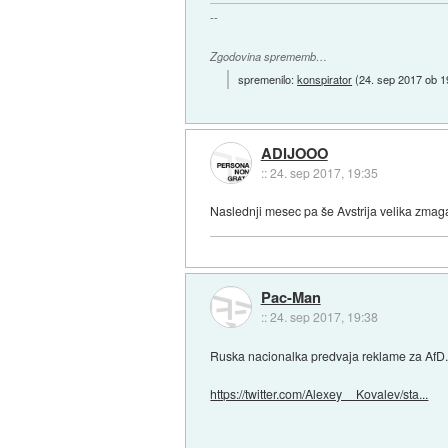
--
Zgodovina sprememb…
spremenilo:
konspirator
(
24. sep 2017 ob 1
ADIJOOO
::
24. sep 2017, 19:35
Naslednji mesec pa še Avstrija velika zmag
Pac-Man
::
24. sep 2017, 19:38
Ruska nacionalka predvaja reklame za AfD
https://twitter.com/Alexey__Kovalev/sta...