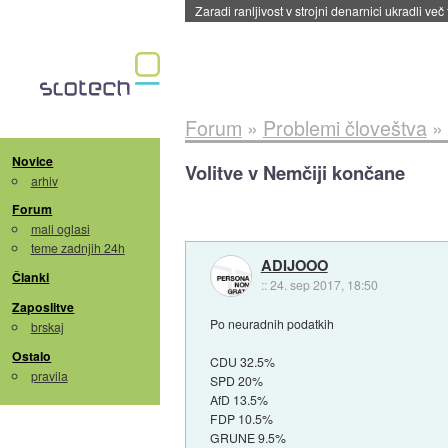
Zaradi ranljivost v strojni denarnici ukradli več
Forum
»
Problemi človeštva
»
Novice
Volitve v Nemčiji končane
arhiv
Forum
mali oglasi
teme zadnjih 24h
ADIJOOO
Članki
::
24. sep 2017, 18:50
Zaposlitve
Po neuradnih podatkih
brskaj
Ostalo
CDU 32.5%
pravila
SPD 20%
AfD 13.5%
FDP 10.5%
GRUNE 9.5%