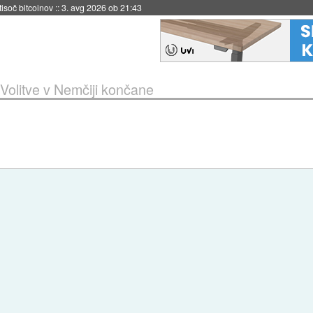
 tisoč bitcoinov
::
3. avg 2026 ob 21:43
Volitve v Nemčiji končane