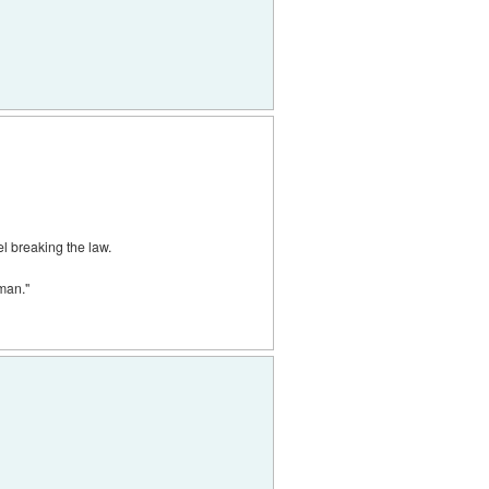
el breaking the law.
oman."