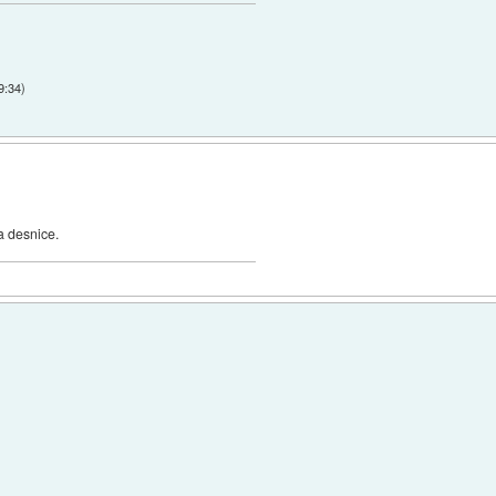
9:34
)
a desnice.
.