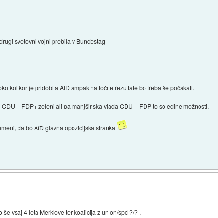
drugi svetovni vojni prebila v Bundestag
oko kolikor je pridobila AfD ampak na točne rezultate bo treba še počakati.
i CDU + FDP+ zeleni ali pa manjšinska vlada CDU + FDP to so edine možnosti.
omeni, da bo AfD glavna opozicijska stranka
še vsaj 4 leta Merklove ter koalicija z union/spd ?/? .