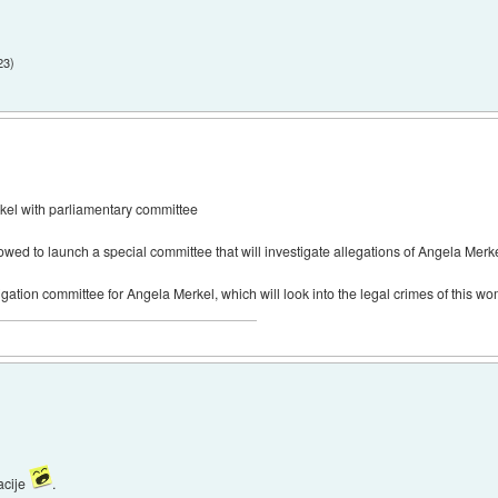
23
)
rkel with parliamentary committee
owed to launch a special committee that will investigate allegations of Angela Merk
tigation committee for Angela Merkel, which will look into the legal crimes of this w
acije
.