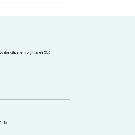
oslancih, s tem bi jih imeli 350
9:15
)