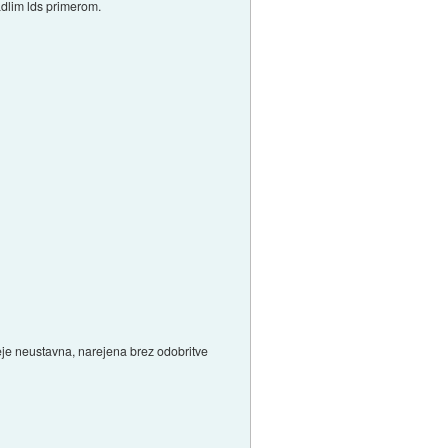
padlim lds primerom.
meje neustavna, narejena brez odobritve