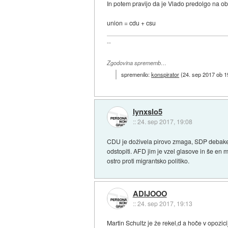
In potem pravijo da je Vlado predolgo na obl
union = cdu + csu
--
Zgodovina sprememb…
spremenilo:
konspirator
(
24. sep 2017 ob 1
lynxslo5
::
24. sep 2017, 19:08
CDU je doživela pirovo zmaga, SDP debakel
odstopiti. AFD jim je vzel glasove in še en
ostro proti migrantsko politiko.
ADIJOOO
::
24. sep 2017, 19:13
Martin Schultz je že rekel,d a hoče v opozici