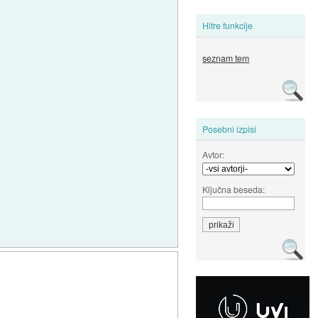
Hitre funkcije
seznam tem
Posebni izpisi
Avtor:
Ključna beseda: