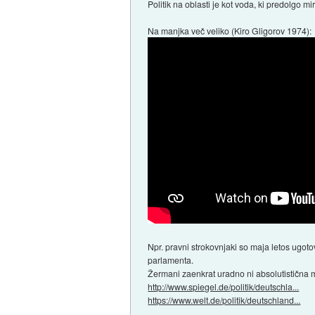
Politik na oblasti je kot voda, ki predolgo m
Na manjka več veliko (Kiro Gligorov 1974):
Npr. pravni strokovnjaki so maja letos ugoto
parlamenta.
Žermani zaenkrat uradno ni absolutistična 
http://www.spiegel.de/politik/deutschla...
https://www.welt.de/politik/deutschland...