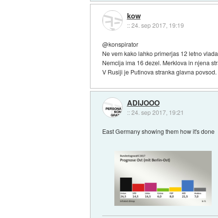
kow
::
24. sep 2017, 19:19
@konspirator
Ne vem kako lahko primerjas 12 letno vladav
Nemcija ima 16 dezel. Merklova in njena stra
V Rusiji je Putinova stranka glavna povsod.
ADIJOOO
::
24. sep 2017, 19:21
East Germany showing them how it's done