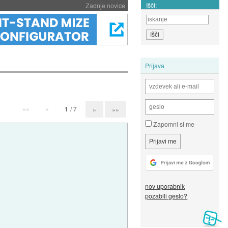
Išči:
Zadnje novice
Prijava
««
«
1
/ 7
»
»»
Zapomni si me
nov uporabnik
pozabili geslo?