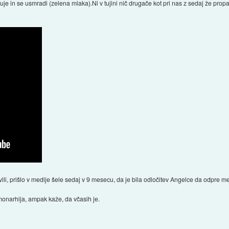
iruje in se usmradi (zelena mlaka).Ni v tujini nič drugače kot pri nas z sedaj že pro
vili, prišlo v medije šele sedaj v 9 mesecu, da je bila odločitev Angelce da odpre 
monarhija, ampak kaže, da včasih je.