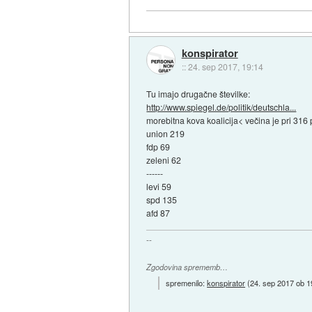
konspirator
::
24. sep 2017, 19:14
Tu imajo drugačne številke:
http://www.spiegel.de/politik/deutschla...
morebitna kova koalicija< večina je pri 316 p
union 219
fdp 69
zeleni 62
------
levi 59
spd 135
afd 87
--
Zgodovina sprememb…
spremenilo:
konspirator
(
24. sep 2017 ob 1