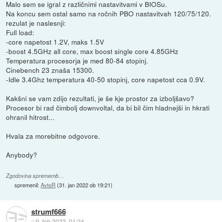
Malo sem se igral z različnimi nastavitvami v BIOSu.
Na koncu sem ostal samo na ročnih PBO nastavitvah 120/75/120.
rezulat je naslesnji:
Full load:
-core napetost 1.2V, maks 1.5V
-boost 4.5GHz all core, max boost single core 4.85GHz
Temperatura procesorja je med 80-84 stopinj.
Cinebench 23 znaša 15300.
-Idle 3.4Ghz temperatura 40-50 stopinj, core napetost cca 0.9V.
Kakšni se vam zdijo rezultati, je še kje prostor za izboljšavo?
Procesor bi rad čimbolj downvoltal, da bi bil čim hladnejši in hkrati
ohranil hitrost...
Hvala za morebitne odgovore.
Anybody?
Zgodovina sprememb…
spremenil:
AvtoR
(
31. jan 2022 ob 19:21
)
strumf666
::
9. feb 2022, 01:24