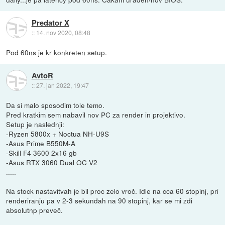
Predator X
::
14. nov 2020, 08:48
Pod 60ns je kr konkreten setup.
AvtoR
::
27. jan 2022, 19:47
Da si malo sposodim tole temo.
Pred kratkim sem nabavil nov PC za render in projektivo.
Setup je naslednji:
-Ryzen 5800x + Noctua NH-U9S
-Asus Prime B550M-A
-Skill F4 3600 2x16 gb
-Asus RTX 3060 Dual OC V2
.....
Na stock nastavitvah je bil proc zelo vroč. Idle na cca 60 stopinj, pri
renderiranju pa v 2-3 sekundah na 90 stopinj, kar se mi zdi
absolutnp preveč.