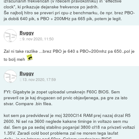
izračunanih frekvencah (v rdečem pravokotniku) in "effective
clock", ki prikazuje dejanske frekvence po jedrih.
Še najbolj hitro se preveri pri cpu-z benchmarku, če npr. brez PBO-
ja dobiš 640 pik, s PBO + 200MHz pa 665 pik, potem je legit.
Buggy
::
9. nov 2020, 11:50
Zal ni take razlike ...brez PBO je 640 s PBO+200mhz pa 650..pol je
to bolj meh
Buggy
::
13. nov 2020, 17:59
FYI: Gigabyte je zopet uploadal umaknejn F60C BIOS. Sem
preveril ce je kaj drugacen od prvic objavljenega, pa gre za isto
stvar. Compare .bin filea.
kot sem pa predvideval je moj 3200Cl14 RAM prej nazaj drzal R5
2600. Ni sel na 3600 neglede kaksne timinge in voltazo sem mu
dal. Sem ga pa sedaj stabilno poganjal 3800 cl18 na privzeti voltazi
1.35V. Zaradi cold boot problema zal ne morem tega laufat
daily...je pa latency pod 60ns. Cakam uraden/nov BIOS.