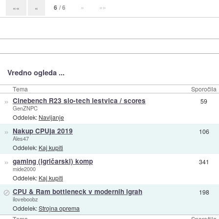
6
/ 6
»
»»
««
«
Vredno ogleda ...
Tema
Sporočila
»
Cinebench R23 slo-tech lestvica / scores
59
GenZNPC
Oddelek:
Navijanje
»
Nakup CPUja 2019
106
Ales47
Oddelek:
Kaj kupiti
»
gaming (igričarski) komp
341
mide2000
Oddelek:
Kaj kupiti
⊘
CPU & Ram bottleneck v modernih igrah
198
iloveboobz
Oddelek:
Strojna oprema
Tema
Sporočila