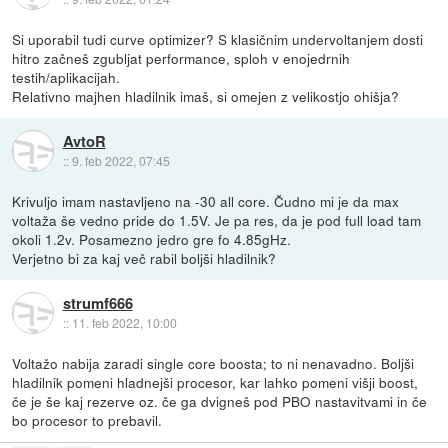
Si uporabil tudi curve optimizer? S klasičnim undervoltanjem dosti
hitro začneš zgubljat performance, sploh v enojedrnih
testih/aplikacijah.
Relativno majhen hladilnik imaš, si omejen z velikostjo ohišja?
AvtoR
::
9. feb 2022, 07:45
Krivuljo imam nastavljeno na -30 all core. Čudno mi je da max
voltaža še vedno pride do 1.5V. Je pa res, da je pod full load tam
okoli 1.2v. Posamezno jedro gre fo 4.85gHz.
Verjetno bi za kaj več rabil boljši hladilnik?
strumf666
::
11. feb 2022, 10:00
Voltažo nabija zaradi single core boosta; to ni nenavadno. Boljši
hladilnik pomeni hladnejši procesor, kar lahko pomeni višji boost,
če je še kaj rezerve oz. če ga dvigneš pod PBO nastavitvami in če
bo procesor to prebavil.