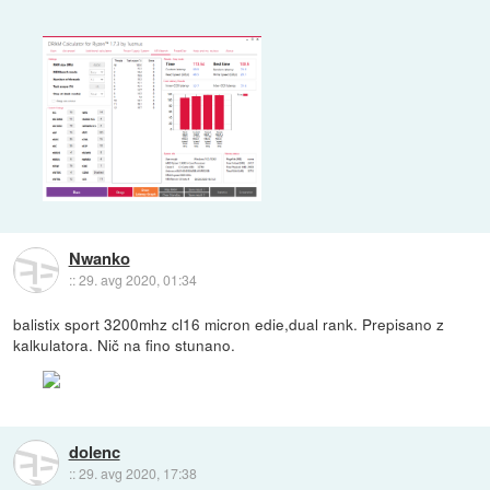
Nwanko
::
29. avg 2020, 01:34
balistix sport 3200mhz cl16 micron edie,dual rank. Prepisano z
kalkulatora. Nič na fino stunano.
dolenc
::
29. avg 2020, 17:38