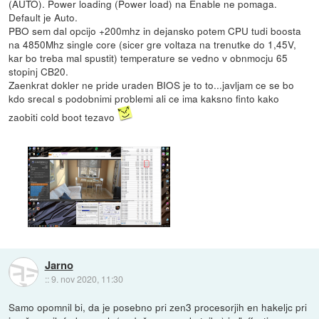
(AUTO). Power loading (Power load) na Enable ne pomaga.
Default je Auto.
PBO sem dal opcijo +200mhz in dejansko potem CPU tudi boosta
na 4850Mhz single core (sicer gre voltaza na trenutke do 1,45V,
kar bo treba mal spustit) temperature se vedno v obnmocju 65
stopinj CB20.
Zaenkrat dokler ne pride uraden BIOS je to to...javljam ce se bo
kdo srecal s podobnimi problemi ali ce ima kaksno finto kako
zaobiti cold boot tezavo
Jarno
::
9. nov 2020, 11:30
Samo opomnil bi, da je posebno pri zen3 procesorjih en hakeljc pri