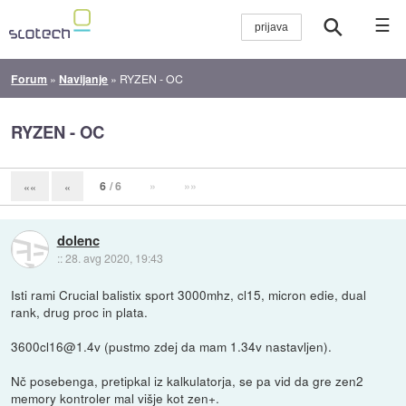
☰
Forum
»
Navijanje
»
RYZEN - OC
RYZEN - OC
6
/ 6
»
»»
««
«
dolenc
::
28. avg 2020, 19:43
Isti rami Crucial balistix sport 3000mhz, cl15, micron edie, dual
rank, drug proc in plata.
3600cl16@1.4v (pustmo zdej da mam 1.34v nastavljen).
Nč posebenga, pretipkal iz kalkulatorja, se pa vid da gre zen2
memory kontroler mal višje kot zen+.