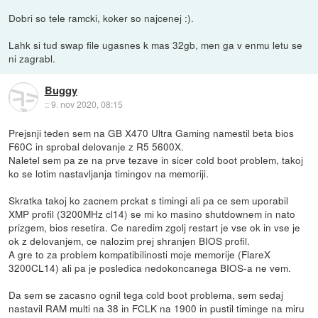
Dobri so tele ramcki, koker so najcenej :).
Lahk si tud swap file ugasnes k mas 32gb, men ga v enmu letu se
ni zagrabl.
Buggy
::
9. nov 2020, 08:15
Prejsnji teden sem na GB X470 Ultra Gaming namestil beta bios
F60C in sprobal delovanje z R5 5600X.
Naletel sem pa ze na prve tezave in sicer cold boot problem, takoj
ko se lotim nastavljanja timingov na memoriji.
Skratka takoj ko zacnem prckat s timingi ali pa ce sem uporabil
XMP profil (3200MHz cl14) se mi ko masino shutdownem in nato
prizgem, bios resetira. Ce naredim zgolj restart je vse ok in vse je
ok z delovanjem, ce nalozim prej shranjen BIOS profil.
A gre to za problem kompatibilinosti moje memorije (FlareX
3200CL14) ali pa je posledica nedokoncanega BIOS-a ne vem.
Da sem se zacasno ognil tega cold boot problema, sem sedaj
nastavil RAM multi na 38 in FCLK na 1900 in pustil timinge na miru