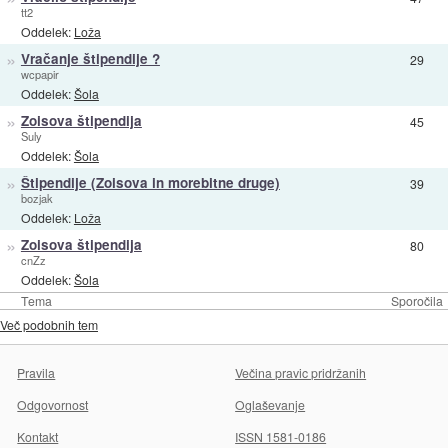
tt2
Oddelek:
Loža
»
Vračanje štipendije ?
29
wcpapir
Oddelek:
Šola
»
Zoisova štipendija
45
Suly
Oddelek:
Šola
»
Štipendije (Zoisova in morebitne druge)
39
bozjak
Oddelek:
Loža
»
Zoisova štipendija
80
cnZz
Oddelek:
Šola
Tema
Sporočila
Več podobnih tem
Pravila
Večina pravic pridržanih
Odgovornost
Oglaševanje
Kontakt
ISSN 1581-0186