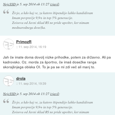
NejcSSD
je
5. sep 2014 ob 13:27
izjavil
:
Živjo, a kdo kaj ve, za katero štipendijo lahko kandidiram
Imam povprečje 9,9+ in top 5% generacije.
Zoisova od Javni sklad RS ne pride upoštev, ker nimam
mednarodnega dosežka.
PrimozR
::
11. sep 2014, 16:19
Jah če imate doma dovolj nizke prihodke, potem za državno. Ali pa
kadrovsko. Oz. morda za športno, če imaš dosežke ranga
skorajšnjega obiska OI. To je pa se mi zdi več ali manj to.
drola
::
11. sep 2014, 19:39
NejcSSD
je
5. sep 2014 ob 13:27
izjavil
:
Živjo, a kdo kaj ve, za katero štipendijo lahko kandidiram
Imam povprečje 9,9+ in top 5% generacije.
Zoisova od Javni sklad RS ne pride upoštev, ker nimam