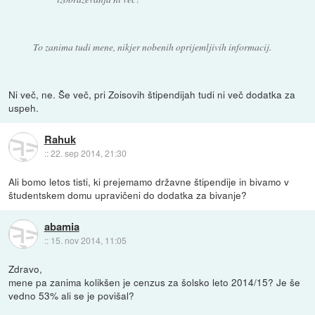
To zanima tudi mene, nikjer nobenih oprijemljivih informacij.
Ni več, ne. Še več, pri Zoisovih štipendijah tudi ni več dodatka za
uspeh.
Rahuk
::
22. sep 2014, 21:30
Ali bomo letos tisti, ki prejemamo državne štipendije in bivamo v
študentskem domu upravičeni do dodatka za bivanje?
abamia
::
15. nov 2014, 11:05
Zdravo,
mene pa zanima kolikšen je cenzus za šolsko leto 2014/15? Je še
vedno 53% ali se je povišal?