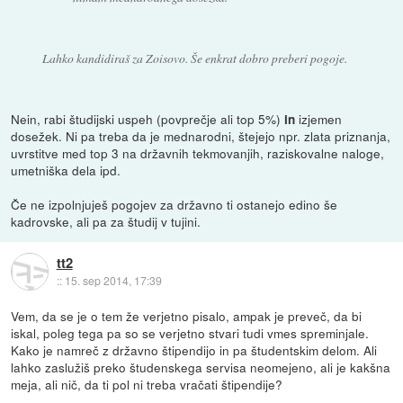
Lahko kandidiraš za Zoisovo. Še enkrat dobro preberi pogoje.
Nein, rabi študijski uspeh (povprečje ali top 5%)
izjemen
in
dosežek. Ni pa treba da je mednarodni, štejejo npr. zlata priznanja,
uvrstitve med top 3 na državnih tekmovanjih, raziskovalne naloge,
umetniška dela ipd.
Če ne izpolnjuješ pogojev za državno ti ostanejo edino še
kadrovske, ali pa za študij v tujini.
tt2
::
15. sep 2014, 17:39
Vem, da se je o tem že verjetno pisalo, ampak je preveč, da bi
iskal, poleg tega pa so se verjetno stvari tudi vmes spreminjale.
Kako je namreč z državno štipendijo in pa študentskim delom. Ali
lahko zaslužiš preko študenskega servisa neomejeno, ali je kakšna
meja, ali nič, da ti pol ni treba vračati štipendije?