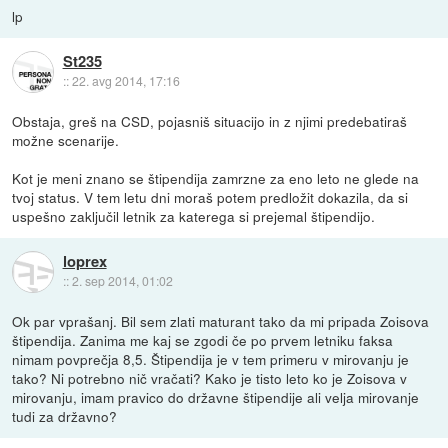
lp
St235
::
22. avg 2014, 17:16
Obstaja, greš na CSD, pojasniš situacijo in z njimi predebatiraš
možne scenarije.
Kot je meni znano se štipendija zamrzne za eno leto ne glede na
tvoj status. V tem letu dni moraš potem predložit dokazila, da si
uspešno zaključil letnik za katerega si prejemal štipendijo.
loprex
::
2. sep 2014, 01:02
Ok par vprašanj. Bil sem zlati maturant tako da mi pripada Zoisova
štipendija. Zanima me kaj se zgodi če po prvem letniku faksa
nimam povprečja 8,5. Štipendija je v tem primeru v mirovanju je
tako? Ni potrebno nič vračati? Kako je tisto leto ko je Zoisova v
mirovanju, imam pravico do državne štipendije ali velja mirovanje
tudi za državno?