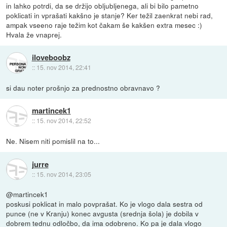
in lahko potrdi, da se držijo obljubljenega, ali bi bilo pametno
poklicati in vprašati kakšno je stanje? Ker težil zaenkrat nebi rad,
ampak vseeno raje težim kot čakam še kakšen extra mesec :)
Hvala že vnaprej.
iloveboobz
::
15. nov 2014, 22:41
si dau noter prošnjo za prednostno obravnavo ?
martincek1
::
15. nov 2014, 22:52
Ne. Nisem niti pomislil na to...
jurre
::
15. nov 2014, 23:05
@martincek1
poskusi poklicat in malo povprašat. Ko je vlogo dala sestra od
punce (ne v Kranju) konec avgusta (srednja šola) je dobila v
dobrem tednu odločbo, da ima odobreno. Ko pa je dala vlogo