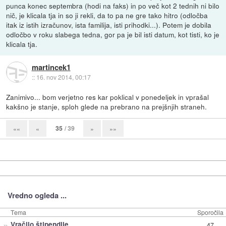
punca konec septembra (hodi na faks) in po več kot 2 tednih ni bilo
nič, je klicala tja in so ji rekli, da to pa ne gre tako hitro (odločba
itak iz istih izračunov, ista familija, isti prihodki...). Potem je dobila
odločbo v roku slabega tedna, gor pa je bil isti datum, kot tisti, ko je
klicala tja.
martincek1
::
16. nov 2014, 00:17
Zanimivo... bom verjetno res kar poklical v ponedeljek in vprašal
kakšno je stanje, sploh glede na prebrano na prejšnjih straneh.
35
/ 39
««
«
»
»»
Vredno ogleda ...
Tema
Sporočila
»
Vračilo štipendije
47