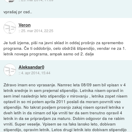
vprašaj pr csd..
Veron
::
25. mar 2014, 22:25
Je tudi izjema, piši na javni sklad in oddaj prošnjo za spremembo
programa. Če ti oddobrijo, celo obdržiš štipendijo, vendar ne za 1.
letnik novega programa, ampak samo od 2. dalje
Aleksandar0
::
4. apr 2014, 15:44
Zdravo imam eno vprasanje. Namrec leta 08/09 sem bil vpisan v 4
letnik srednje in sem prejemal stipendijo. Letnika nisem opravil in
sem imel naslednjo leto stipendijo v mirovanju , letnika zopet nisem
optavil in so mi potem aprila 2011 poslali da moram povrniti vso
stipendijo. No takrat posljem prosnjo zakaj nisem opravil letnika v
dveh letih in da nimam od kje vrniti ter da sem trenutno opravil 4
letnik in da se pripravljam za maturo. Dobim odgovor da ne rabim
vrniti. Super veselje. Vpisem se na faks lansko leto, dobivam
stipendijo, opravim letnik. Letos drugi letnik isto dobivam stipendijo