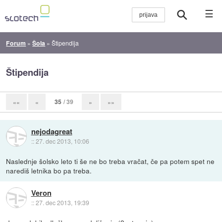
☰
Forum
»
Šola
»
Štipendija
Štipendija
35
/ 39
««
«
»
»»
nejodagreat
::
27. dec 2013, 10:06
Naslednje šolsko leto ti še ne bo treba vračat, če pa potem spet ne
narediš letnika bo pa treba.
Veron
::
27. dec 2013, 19:39