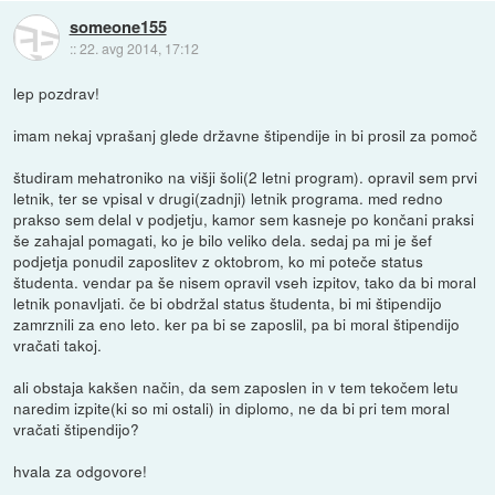
someone155
::
22. avg 2014, 17:12
lep pozdrav!
imam nekaj vprašanj glede državne štipendije in bi prosil za pomoč
študiram mehatroniko na višji šoli(2 letni program). opravil sem prvi
letnik, ter se vpisal v drugi(zadnji) letnik programa. med redno
prakso sem delal v podjetju, kamor sem kasneje po končani praksi
še zahajal pomagati, ko je bilo veliko dela. sedaj pa mi je šef
podjetja ponudil zaposlitev z oktobrom, ko mi poteče status
študenta. vendar pa še nisem opravil vseh izpitov, tako da bi moral
letnik ponavljati. če bi obdržal status študenta, bi mi štipendijo
zamrznili za eno leto. ker pa bi se zaposlil, pa bi moral štipendijo
vračati takoj.
ali obstaja kakšen način, da sem zaposlen in v tem tekočem letu
naredim izpite(ki so mi ostali) in diplomo, ne da bi pri tem moral
vračati štipendijo?
hvala za odgovore!