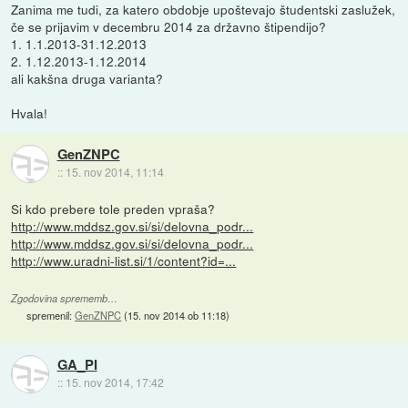
Zanima me tudi, za katero obdobje upoštevajo študentski zaslužek,
če se prijavim v decembru 2014 za državno štipendijo?
1. 1.1.2013-31.12.2013
2. 1.12.2013-1.12.2014
ali kakšna druga varianta?
Hvala!
GenZNPC
::
15. nov 2014, 11:14
Si kdo prebere tole preden vpraša?
http://www.mddsz.gov.si/si/delovna_podr...
http://www.mddsz.gov.si/si/delovna_podr...
http://www.uradni-list.si/1/content?id=...
Zgodovina sprememb…
spremenil:
GenZNPC
(
15. nov 2014 ob 11:18
)
GA_PI
::
15. nov 2014, 17:42