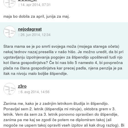
::
14. apr 2014, 07:31
maja bo dobila za april, junija za maj.
nejodagreat
::
26. jun 2014, 12:34
Stara mama se je po smrti svojega moža (mojega starega očeta)
nekaj tednov nazaj preselila v našo hišo. Je možno uredit, da bi pri
ugotavljanju izpolnjevanja pogojev za štipendijo upoštevali tudi njo
kot člana gospodinjstva? Če bi nas bilo 5 namesto 4, bi povprečna
plača na člana gospodinjstva kar precej padla, njena penzija je pa
itak na nivoju malo boljše štipendije.
z3ro
::
6. avg 2014, 14:56
Zanima me, kako je z zadnjim letnikom študija in štipendijo.
Ponavljal sem 2. letnik (štipendija mi miruje), oktobra grem v 3.
letnik. Vem da sem za 3. letnik ponovno opravičen do štipendije,
zanima pa me kaj se zgodi če potem ne diplomiram takoj (ali
mogoče ne uspem takoj opraviti vseh izpitov ali kak drug razlog). Bi