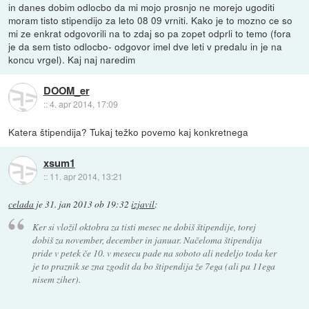
in danes dobim odlocbo da mi mojo prosnjo ne morejo ugoditi
moram tisto stipendijo za leto 08 09 vrniti. Kako je to mozno ce so
mi ze enkrat odgovorili na to zdaj so pa zopet odprli to temo (fora
je da sem tisto odlocbo- odgovor imel dve leti v predalu in je na
koncu vrgel). Kaj naj naredim
DOOM_er
::
4. apr 2014, 17:09
Katera štipendija? Tukaj težko povemo kaj konkretnega
xsum1
::
11. apr 2014, 13:21
celada
je
31. jan 2013 ob 19:32
izjavil
:
Ker si vložil oktobra za tisti mesec ne dobiš štipendije, torej
dobiš za november, december in januar. Načeloma štipendija
pride v petek če 10. v mesecu pade na soboto ali nedeljo toda ker
je to praznik se zna zgodit da bo štipendija že 7ega (ali pa 11ega
nisem ziher).