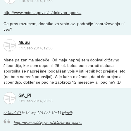
::
16. sep 2014, 10:53
http://www.mddsz.gov.si/si/delovna_podr...
Če prav razumem, dodatka za vrsto oz. področje izobraževanja ni
več?
Muuu
::
17. sep 2014, 12:50
Mene pa zanima sledeče. Od maja naprej sem dobival državno
štipendijo, ker sem dopolnil 26 let. Letos bom zaradi statusa
športnika še naprej imel podaljšan vpis v isti letnik kot prejšnje leto
(ne bom namreč ponavljal). A je kaka možnost, da bi še prejemal
štipendijo, dokler se pač ne zaokroži 12 mesecev ali pač ne? :D
GA_PI
::
21. sep 2014, 20:53
nokaut240
je
16. sep 2014 ob 10:53
izjavil
:
http://www.mddsz.gov.si/si/delovna_podr...