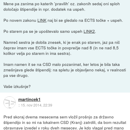
Mene pa zanima po katerih 'pravilih' oz. zakonih sedaj oni sploh
določajo štipendije in npr. dodatek na uspeh.
Po novem zakonu
LINK
naj bi se gledalo na ECTS točke + uspeh.
Po starem pa se je upoštevalo samo uspeh
LINK2
.
Namreč sestra je dobila znesek, ki je enak po starem, jaz pa nič
čeprav imam vse ECTS točke in povprečje nad 8 (in ne nad 8,5
kolikor velja po starem in ima sestra).
Imam namen it se na CSD malo pozanimat, ker letos je bila taka
zmešnjava glede štipendij: na spletu je objavljeno nekaj, v realnosti
pa vse drugo.
Vaše izkušnje?
martincek1
::
15. nov 2014, 22:39
Pred skoraj dvema mesecema sem vložil prošnjo za državno
štipendijo in so mi na lokalnem CSD (Kranj) zatrdili, da bom rezultat
obravnave izvedel v roku dveh mesecev. Je kdo vlagal pred mano