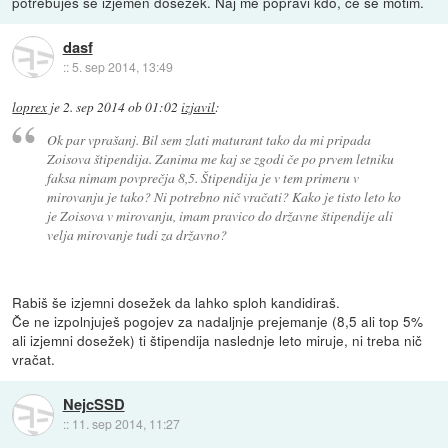
potrebuješ še izjemen dosežek. Naj me popravi kdo, če se motim.
dasf
::
5. sep 2014, 13:49
loprex
je
2. sep 2014 ob 01:02
izjavil
:
Ok par vprašanj. Bil sem zlati maturant tako da mi pripada
Zoisova štipendija. Zanima me kaj se zgodi če po prvem letniku
faksa nimam povprečja 8,5. Štipendija je v tem primeru v
mirovanju je tako? Ni potrebno nič vračati? Kako je tisto leto ko
je Zoisova v mirovanju, imam pravico do državne štipendije ali
velja mirovanje tudi za državno?
Rabiš še izjemni dosežek da lahko sploh kandidiraš.
Če ne izpolnjuješ pogojev za nadaljnje prejemanje (8,5 ali top 5%
ali izjemni dosežek) ti štipendija naslednje leto miruje, ni treba nič
vračat.
NejcSSD
::
11. sep 2014, 11:27