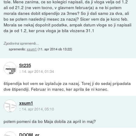
tole. Mene zanima, ce so kolegici napisali, da ji vloga velja od 1.2
ali od 21.2 (ne vem tocno, v glavnem februarja) a ne bi potem
morala danes dobit stipendijo za 3mes? So ji dali samo za dva, ali
bo se potem naslednji mesec za nazaj? Sicer vem da je konc feb.
Morala se nekaj dopolnit podatke, ampak datum vloge so ji napisali
da je od 1.2, ker prva vloga je bila vlozena 31.1
Zgodovina sprememb…
spremenilo:
xsum1
(
11. apr 2014 ob 13:22
)
St235
::
14. apr 2014, 01:34
štipendija kot vem se izplačuje za nazaj. Torej ji do sedaj pripadata
dve štipendiji. Februar in marec, ker aprila še ni konec.
xsum1
::
14. apr 2014, 05:10
potem pomeni da bo Maja dobila za april in maj?
DOOM_er