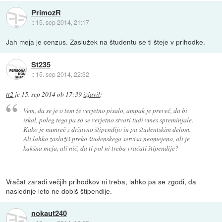
PrimozR
::
15. sep 2014, 21:17
Jah meja je cenzus. Zaslužek na študentu se ti šteje v prihodke.
St235
::
15. sep 2014, 22:32
tt2
je
15. sep 2014 ob 17:39
izjavil
:
Vem, da se je o tem že verjetno pisalo, ampak je preveč, da bi
iskal, poleg tega pa so se verjetno stvari tudi vmes spreminjale.
Kako je namreč z državno štipendijo in pa študentskim delom.
Ali lahko zaslužiš preko študenskega servisa neomejeno, ali je
kakšna meja, ali nič, da ti pol ni treba vračati štipendije?
Vračat zaradi večjih prihodkov ni treba, lahko pa se zgodi, da
naslednje leto ne dobiš štipendije.
nokaut240