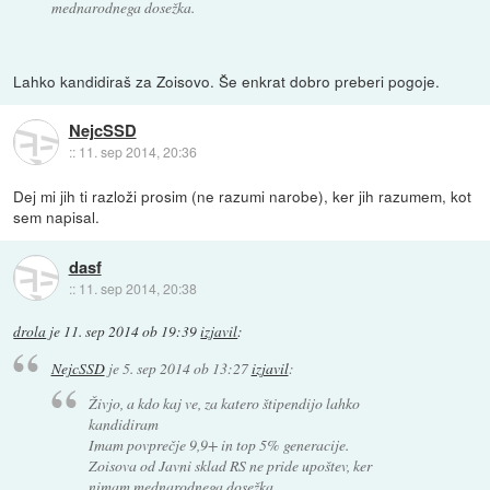
mednarodnega dosežka.
Lahko kandidiraš za Zoisovo. Še enkrat dobro preberi pogoje.
NejcSSD
::
11. sep 2014, 20:36
Dej mi jih ti razloži prosim (ne razumi narobe), ker jih razumem, kot
sem napisal.
dasf
::
11. sep 2014, 20:38
drola
je
11. sep 2014 ob 19:39
izjavil
:
NejcSSD
je
5. sep 2014 ob 13:27
izjavil
:
Živjo, a kdo kaj ve, za katero štipendijo lahko
kandidiram
Imam povprečje 9,9+ in top 5% generacije.
Zoisova od Javni sklad RS ne pride upoštev, ker
nimam mednarodnega dosežka.