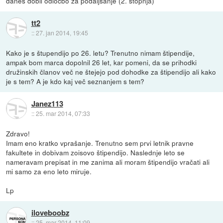
danes dobil odločbo za podaljšanje (2. stopnja)
tt2
::
27. jan 2014, 19:45
Kako je s štupendijo po 26. letu? Trenutno nimam štipendije,
ampak bom marca dopolnil 26 let, kar pomeni, da se prihodki
družinskih članov več ne štejejo pod dohodke za štipendijo ali kako
je s tem? A je kdo kaj več seznanjem s tem?
Janez113
::
25. mar 2014, 07:33
Zdravo!
Imam eno kratko vprašanje. Trenutno sem prvi letnik pravne
fakultete in dobivam zoisovo štipendijo. Naslednje leto se
nameravam prepisat in me zanima ali moram štipendijo vračati ali
mi samo za eno leto miruje.
Lp
iloveboobz
::
25. mar 2014, 11:09