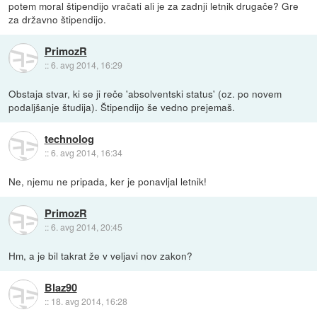
potem moral štipendijo vračati ali je za zadnji letnik drugače? Gre
za državno štipendijo.
PrimozR
::
6. avg 2014, 16:29
Obstaja stvar, ki se ji reče 'absolventski status' (oz. po novem
podaljšanje študija). Štipendijo še vedno prejemaš.
technolog
::
6. avg 2014, 16:34
Ne, njemu ne pripada, ker je ponavljal letnik!
PrimozR
::
6. avg 2014, 20:45
Hm, a je bil takrat že v veljavi nov zakon?
Blaz90
::
18. avg 2014, 16:28