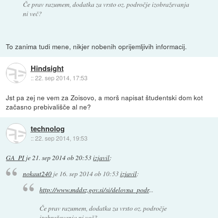
Če prav razumem, dodatka za vrsto oz. področje izobraževanja
ni več?
To zanima tudi mene, nikjer nobenih oprijemljivih informacij.
Hindsight
::
22. sep 2014, 17:53
Jst pa zej ne vem za Zoisovo, a morš napisat študentski dom kot
začasno prebivališče al ne?
technolog
::
22. sep 2014, 19:53
GA_PI
je
21. sep 2014 ob 20:53
izjavil
:
nokaut240
je
16. sep 2014 ob 10:53
izjavil
:
http://www.mddsz.gov.si/si/delovna_podr
...
Če prav razumem, dodatka za vrsto oz. področje
izobraževanja ni več?