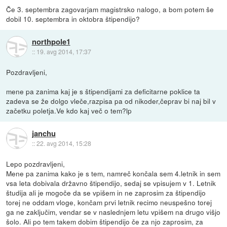
Če 3. septembra zagovarjam magistrsko nalogo, a bom potem še
dobil 10. septembra in oktobra štipendijo?
northpole1
::
19. avg 2014, 17:37
Pozdravljeni,
mene pa zanima kaj je s štipendijami za deficitarne poklice ta
zadeva se že dolgo vleče,razpisa pa od nikoder,čeprav bi naj bil v
začetku poletja.Ve kdo kaj več o tem?lp
janchu
::
22. avg 2014, 15:28
Lepo pozdravljeni,
Mene pa zanima kako je s tem, namreč končala sem 4.letnik in sem
vsa leta dobivala državno štipendijo, sedaj se vpisujem v 1. Letnik
študija ali je mogoče da se vpišem in ne zaprosim za štipendijo
torej ne oddam vloge, končam prvi letnik recimo neuspešno torej
ga ne zaključim, vendar se v naslednjem letu vpišem na drugo višjo
šolo. Ali po tem takem dobim štipendijo če za njo zaprosim, za