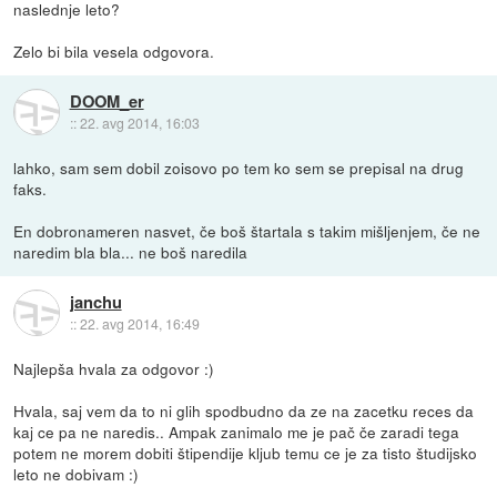
naslednje leto?
Zelo bi bila vesela odgovora.
DOOM_er
::
22. avg 2014, 16:03
lahko, sam sem dobil zoisovo po tem ko sem se prepisal na drug
faks.
En dobronameren nasvet, če boš štartala s takim mišljenjem, če ne
naredim bla bla... ne boš naredila
janchu
::
22. avg 2014, 16:49
Najlepša hvala za odgovor :)
Hvala, saj vem da to ni glih spodbudno da ze na zacetku reces da
kaj ce pa ne naredis.. Ampak zanimalo me je pač če zaradi tega
potem ne morem dobiti štipendije kljub temu ce je za tisto študijsko
leto ne dobivam :)