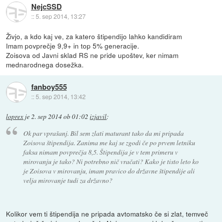
NejcSSD
::
5. sep 2014, 13:27
Živjo, a kdo kaj ve, za katero štipendijo lahko kandidiram
Imam povprečje 9,9+ in top 5% generacije.
Zoisova od Javni sklad RS ne pride upoštev, ker nimam
mednarodnega dosežka.
fanboy555
::
5. sep 2014, 13:42
loprex
je
2. sep 2014 ob 01:02
izjavil
:
Ok par vprašanj. Bil sem zlati maturant tako da mi pripada
Zoisova štipendija. Zanima me kaj se zgodi če po prvem letniku
faksa nimam povprečja 8,5. Štipendija je v tem primeru v
mirovanju je tako? Ni potrebno nič vračati? Kako je tisto leto ko
je Zoisova v mirovanju, imam pravico do državne štipendije ali
velja mirovanje tudi za državno?
Kolikor vem ti štipendija ne pripada avtomatsko če si zlat, temveč