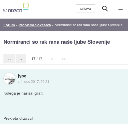
☰
Forum
»
Problemi človeštva
»
Normiranci so rak rana naše ljube Slovenije
Normiranci so rak rana naše ljube Slovenije
17
/ 17
»
»»
««
«
jype
::
4. dec 2017, 20:21
Kolega je narisal graf:
Prekleta država!