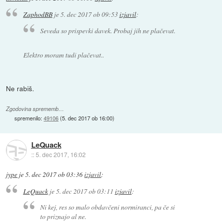
ZaphodBB
je
5. dec 2017 ob 09:53
izjavil
:
Seveda so prispevki davek. Probaj jih ne plačevat.
Elektro moram tudi plačevat..
Ne rabiš.
Zgodovina sprememb…
spremenilo:
49106
(
5. dec 2017 ob 16:00
)
LeQuack
::
5. dec 2017, 16:02
jype
je
5. dec 2017 ob 03:36
izjavil
:
LeQuack
je
5. dec 2017 ob 03:11
izjavil
:
Ni kej, res so malo obdavčeni normiranci, pa če si
to priznajo al ne.