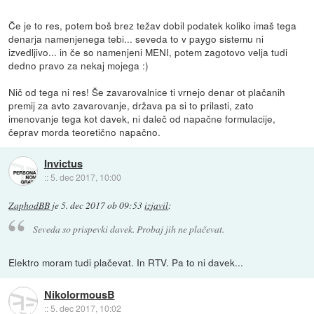
Če je to res, potem boš brez težav dobil podatek koliko imaš tega
denarja namenjenega tebi... seveda to v paygo sistemu ni
izvedljivo... in če so namenjeni MENI, potem zagotovo velja tudi
dedno pravo za nekaj mojega :)
Nič od tega ni res! Še zavarovalnice ti vrnejo denar ot plačanih
premij za avto zavarovanje, država pa si to prilasti, zato
imenovanje tega kot davek, ni daleč od napačne formulacije,
čeprav morda teoretično napačno.
Invictus
::
5. dec 2017, 10:00
ZaphodBB
je
5. dec 2017 ob 09:53
izjavil
:
Seveda so prispevki davek. Probaj jih ne plačevat.
Elektro moram tudi plačevat. In RTV. Pa to ni davek...
NikolormousB
::
5. dec 2017, 10:02