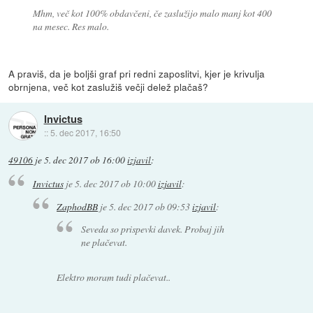
Mhm, več kot 100% obdavčeni, če zaslužijo malo manj kot 400
na mesec. Res malo.
A praviš, da je boljši graf pri redni zaposlitvi, kjer je krivulja
obrnjena, več kot zaslužiš večji delež plačaš?
Invictus
::
5. dec 2017, 16:50
49106
je
5. dec 2017 ob 16:00
izjavil
:
Invictus
je
5. dec 2017 ob 10:00
izjavil
:
ZaphodBB
je
5. dec 2017 ob 09:53
izjavil
:
Seveda so prispevki davek. Probaj jih
ne plačevat.
Elektro moram tudi plačevat..