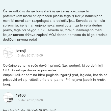
Če se odločim da ne bom starš in ne želim pokojnine bi
potemtakem moral bit oproščen plačila tega :) Ker je namenjeno
meni bi moral sam razpolagat s to odločitvijo... Seveda se formula
spreminja, če je namenjeno nekaj meni potem za to velja dedno
pravo, tega pri paygo ZPIZu seveda ni, torej ni namenjeno meni...
če jaz umrem država zapleni MOJ denar, namesto da bi ga predala
dedičem prvega reda!
jernejl
::
5. dec 2017, 10:09
Običajno se temu reče davčni primež (tax wedge), ki po definiciji
OECD vsebuje davke in prispevke.
Ampak kolikor sem na hitro pogledal zgornji graf, izgleda, kot da so
prispevki pri s.p. všteti, pri d.o.o. pa ne. Primerjava jabolk in hrušk
torej.
49106
::
5. dec 2017, 16:00
Invictus
je
5. dec 2017 ob 10:00
izjavil
: