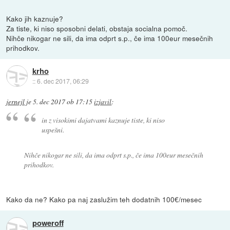
Kako jih kaznuje?
Za tiste, ki niso sposobni delati, obstaja socialna pomoč.
Nihče nikogar ne sili, da ima odprt s.p., če ima 100eur mesečnih
prihodkov.
krho
::
6. dec 2017, 06:29
jernejl
je
5. dec 2017 ob 17:15
izjavil
:
in z visokimi dajatvami kaznuje tiste, ki niso
uspešni.
Nihče nikogar ne sili, da ima odprt s.p., če ima 100eur mesečnih
prihodkov.
Kako da ne? Kako pa naj zaslužim teh dodatnih 100€/mesec
poweroff