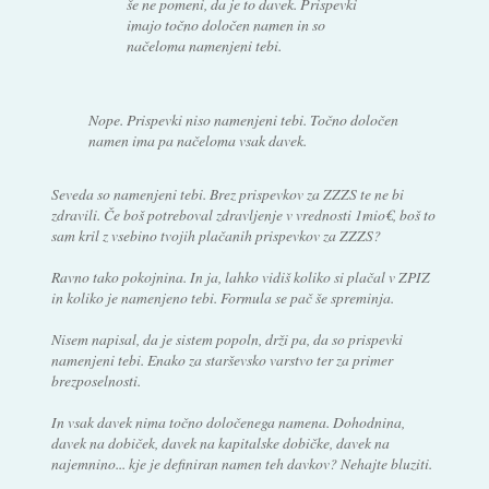
še ne pomeni, da je to davek. Prispevki
imajo točno določen namen in so
načeloma namenjeni tebi.
Nope. Prispevki niso namenjeni tebi. Točno določen
namen ima pa načeloma vsak davek.
Seveda so namenjeni tebi. Brez prispevkov za ZZZS te ne bi
zdravili. Če boš potreboval zdravljenje v vrednosti 1mio€, boš to
sam kril z vsebino tvojih plačanih prispevkov za ZZZS?
Ravno tako pokojnina. In ja, lahko vidiš koliko si plačal v ZPIZ
in koliko je namenjeno tebi. Formula se pač še spreminja.
Nisem napisal, da je sistem popoln, drži pa, da so prispevki
namenjeni tebi. Enako za starševsko varstvo ter za primer
brezposelnosti.
In vsak davek nima točno določenega namena. Dohodnina,
davek na dobiček, davek na kapitalske dobičke, davek na
najemnino... kje je definiran namen teh davkov? Nehajte bluziti.