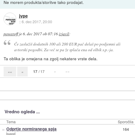
Ne morem produkta/storitve tako prodajat.
jype
::
6. dec 2017, 20:00
poweroff
je
6. dec 2017 ob 07:16
izjavil
:
Če zaslužiš dodatnih 100 ali 200 EUR pač delaš po podjemni ali
avtorski pogodbi. Za več se pa že splača ena od olbik s.p.-ja.
Ta oblika je omejena na zgolj nekatere vrste dela.
17
/ 17
»
»»
««
«
Vredno ogleda ...
Tema
Sporočila
»
Odprtje normiranega spja
164
bupod