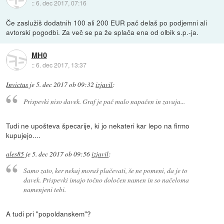
::
6. dec 2017, 07:16
Če zaslužiš dodatnih 100 ali 200 EUR pač delaš po podjemni ali
avtorski pogodbi. Za več se pa že splača ena od olbik s.p.-ja.
MH0
::
6. dec 2017, 13:37
Invictus
je
5. dec 2017 ob 09:32
izjavil
:
Prispevki niso davek. Graf je pač malo napačen in zavaja...
Tudi ne upošteva špecarije, ki jo nekateri kar lepo na firmo
kupujejo....
ales85
je
5. dec 2017 ob 09:56
izjavil
:
Samo zato, ker nekaj moraš plačevati, še ne pomeni, da je to
davek. Prispevki imajo točno določen namen in so načeloma
namenjeni tebi.
A tudi pri "popoldanskem"?