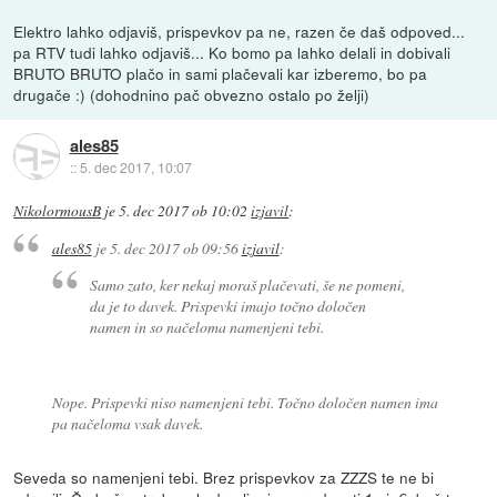
Elektro lahko odjaviš, prispevkov pa ne, razen če daš odpoved...
pa RTV tudi lahko odjaviš... Ko bomo pa lahko delali in dobivali
BRUTO BRUTO plačo in sami plačevali kar izberemo, bo pa
drugače :) (dohodnino pač obvezno ostalo po želji)
ales85
::
5. dec 2017, 10:07
NikolormousB
je
5. dec 2017 ob 10:02
izjavil
:
ales85
je
5. dec 2017 ob 09:56
izjavil
:
Samo zato, ker nekaj moraš plačevati, še ne pomeni,
da je to davek. Prispevki imajo točno določen
namen in so načeloma namenjeni tebi.
Nope. Prispevki niso namenjeni tebi. Točno določen namen ima
pa načeloma vsak davek.
Seveda so namenjeni tebi. Brez prispevkov za ZZZS te ne bi