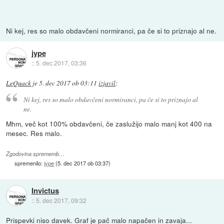
Ni kej, res so malo obdavčeni normiranci, pa če si to priznajo al ne.
jype
::
5. dec 2017, 03:36
LeQuack
je
5. dec 2017 ob 03:11
izjavil
:
Ni kej, res so malo obdavčeni normiranci, pa če si to priznajo al
ne.
Mhm, več kot 100% obdavčeni, če zaslužijo malo manj kot 400 na
mesec. Res malo.
Zgodovina sprememb…
spremenilo:
jype
(
5. dec 2017 ob 03:37
)
Invictus
::
5. dec 2017, 09:32
Prispevki niso davek. Graf je pač malo napačen in zavaja...