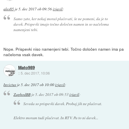
ales85
je
5. dec 2017 ob 09:56
izjavil
:
Samo zato, ker nekaj moraš plačevati, še ne pomeni, da je to
davek. Prispevki imajo točno določen namen in so načeloma
namenjeni tebi.
Nope. Prispevki niso namenjeni tebi. Točno določen namen ima pa
načeloma vsak davek.
Mato989
::
5. dec 2017, 10:06
Invictus
je
5. dec 2017 ob 10:00
izjavil
:
ZaphodBB
je
5. dec 2017 ob 09:53
izjavil
:
Seveda so prispevki davek. Probaj jih ne plačevat.
Elektro moram tudi plačevat. In RTV. Pa to ni davek...