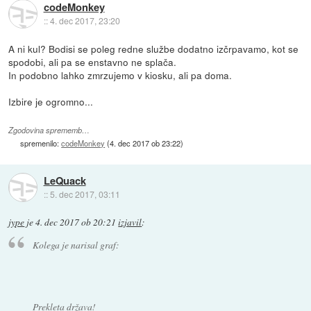
codeMonkey
::
4. dec 2017, 23:20
A ni kul? Bodisi se poleg redne službe dodatno izčrpavamo, kot se
spodobi, ali pa se enstavno ne splača.
In podobno lahko zmrzujemo v kiosku, ali pa doma.
Izbire je ogromno...
Zgodovina sprememb…
spremenilo:
codeMonkey
(
4. dec 2017 ob 23:22
)
LeQuack
::
5. dec 2017, 03:11
jype
je
4. dec 2017 ob 20:21
izjavil
:
Kolega je narisal graf:
Prekleta država!