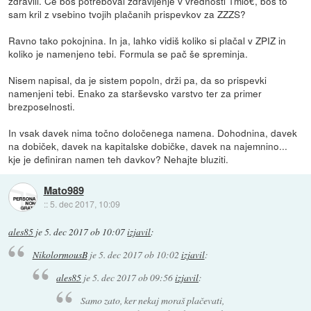
zdravili. Če boš potreboval zdravljenje v vrednosti 1mio€, boš to
sam kril z vsebino tvojih plačanih prispevkov za ZZZS?
Ravno tako pokojnina. In ja, lahko vidiš koliko si plačal v ZPIZ in
koliko je namenjeno tebi. Formula se pač še spreminja.
Nisem napisal, da je sistem popoln, drži pa, da so prispevki
namenjeni tebi. Enako za starševsko varstvo ter za primer
brezposelnosti.
In vsak davek nima točno določenega namena. Dohodnina, davek
na dobiček, davek na kapitalske dobičke, davek na najemnino...
kje je definiran namen teh davkov? Nehajte bluziti.
Mato989
::
5. dec 2017, 10:09
ales85
je
5. dec 2017 ob 10:07
izjavil
:
NikolormousB
je
5. dec 2017 ob 10:02
izjavil
:
ales85
je
5. dec 2017 ob 09:56
izjavil
:
Samo zato, ker nekaj moraš plačevati,