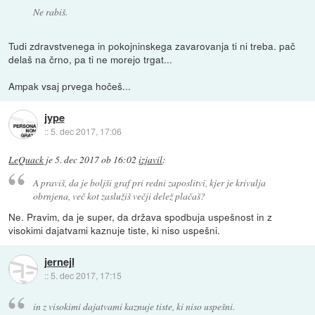
Ne rabiš.
Tudi zdravstvenega in pokojninskega zavarovanja ti ni treba. pač
delaš na črno, pa ti ne morejo trgat...
Ampak vsaj prvega hočeš...
jype
::
5. dec 2017, 17:06
LeQuack
je
5. dec 2017 ob 16:02
izjavil
:
A praviš, da je boljši graf pri redni zaposlitvi, kjer je krivulja
obrnjena, več kot zaslužiš večji delež plačaš?
Ne. Pravim, da je super, da država spodbuja uspešnost in z
visokimi dajatvami kaznuje tiste, ki niso uspešni.
jernejl
::
5. dec 2017, 17:15
in z visokimi dajatvami kaznuje tiste, ki niso uspešni.