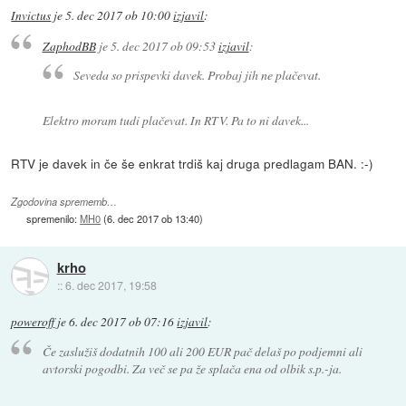
Invictus
je
5. dec 2017 ob 10:00
izjavil
:
ZaphodBB
je
5. dec 2017 ob 09:53
izjavil
:
Seveda so prispevki davek. Probaj jih ne plačevat.
Elektro moram tudi plačevat. In RTV. Pa to ni davek...
RTV je davek in če še enkrat trdiš kaj druga predlagam BAN. :-)
Zgodovina sprememb…
spremenilo:
MH0
(
6. dec 2017 ob 13:40
)
krho
::
6. dec 2017, 19:58
poweroff
je
6. dec 2017 ob 07:16
izjavil
:
Če zaslužiš dodatnih 100 ali 200 EUR pač delaš po podjemni ali
avtorski pogodbi. Za več se pa že splača ena od olbik s.p.-ja.