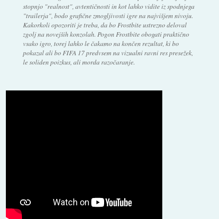
stopnjo "realnost", avtentičnosti in kot lahko vidite iz spodnjega
"trailerja", bodo grafične zmogljivosti igre na najvišjem nivoju.
Kakorkoli opozoriti je treba, da bo Frostbite ustrezno deloval
zgolj na novejših konzolah. Pogon Frostbite obogati praktično
vsako igro, torej lahko le čakamo na končen rezultat, ki bo
pokazal ali bo FIFA 17 predvsem na vizualni ravni res presežek,
le soliden poizkus, ali morda razočaranje.