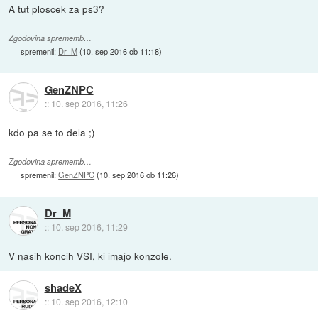
A tut ploscek za ps3?
Zgodovina sprememb…
spremenil:
Dr_M
(
10. sep 2016 ob 11:18
)
GenZNPC
::
10. sep 2016, 11:26
kdo pa se to dela ;)
Zgodovina sprememb…
spremenil:
GenZNPC
(
10. sep 2016 ob 11:26
)
Dr_M
::
10. sep 2016, 11:29
V nasih koncih VSI, ki imajo konzole.
shadeX
::
10. sep 2016, 12:10