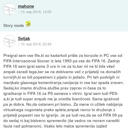
mahone
::
10. sep 2016, 14:55
Story mode
Seljak
::
10. sep 2016, 22:49
Preigral sem vse fife,ki so kadarkoli prišle za konzole in PC vse od
FIFA Internacional Soccer iz leta 1993 pa vse do FIFA 16. Zadnjo
FIFA 16 sem igral samo 3 ure in ne za to,ker mi ne bi bila všeč
ampak zaradi tega,ker se ne dobivamo več z prijatelji na domačih
turnirjih,ki so bili popestreni z pijačo in jedačo. Pri teh podvigih ni
manjkalo glasnega komentiranja,navijanja in vse kar spada zraven.
Sedaj,ko imamo družine,službe prav zaprav ni časa za to
igračkanje in FIFA 16 za PS sameva v vitrini. Igral sem tudi PES-
a,ki je tudi super ampak me je zmotila licenčnost. Sama igralnost
pa je dobra. No,da ostanem pri bistvu. Za mene ni užitek nabijanja
virtualnega nogometa preko spleta,ampak ravno to druženje z
prijatelji popestri vso to igrarijo. Je pa tudi res,da se od FIFA 09 pa
do sedaj ni kaj bistveno spremenilo (še vedno ne morem narediti
faula nad golmanom). Vsako leto malce spremenijo izgled