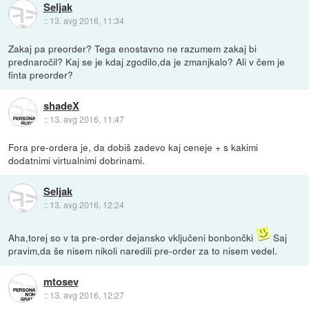
Seljak
::
13. avg 2016, 11:34
Zakaj pa preorder? Tega enostavno ne razumem zakaj bi
prednaročil? Kaj se je kdaj zgodilo,da je zmanjkalo? Ali v čem je
finta preorder?
shadeX
::
13. avg 2016, 11:47
Fora pre-ordera je, da dobiš zadevo kaj ceneje + s kakimi
dodatnimi virtualnimi dobrinami.
Seljak
::
13. avg 2016, 12:24
Aha,torej so v ta pre-order dejansko vključeni bonbončki
Saj
pravim,da še nisem nikoli naredili pre-order za to nisem vedel.
mtosev
::
13. avg 2016, 12:27