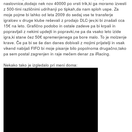
naslovnice,dodajo nek nov 40000 po vrsti trik,ki ga moramo izvesti
z 500-timi različnimi udrihanji po tipkah,da nam sploh uspe. Za
moje pojme bi lahko od leta 2009 do sedaj vse te transferje
igralcev v druge klube reševali z prodajo DLC-jev,ki bi znašali cca
15€ na leto. Grafično podobo in ostale zadeve pa bi krpali in
popravljali z nekimi updejti in popravki,ne pa da vsako leto izide
igra,ki stane čez 50€ spremenjenega pa bore malo. To je molzenje
krave. Če pa bi se še dan danes dobivali z mojimi prijatelji in vsak
vikend nabijali FIFO bi moje pisanje bilo popolnoma drugačno,tako
pa sem postal zagrenjen in raje mečem denar za iRacing.
Nekako tako je izgledalo pri meni doma: