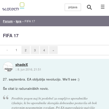
☰
Forum
»
Igre
»
FIFA 17
FIFA 17
«
1
2
3
4
»
shadeX
::
8. jun 2016, 21:51
27. septembra. EA obljublja revolucijo. We'll see :)
Še citat iz računalniških novic.
Frostbite pogon naj bi poskrbel za osupljivo uporabniško
izkušnjo, ki bo uporabnike skorajda dobesedno postavila ob bok
svetovnim nogometnim zvezdam. Pri EA napovedujejo najvišjo