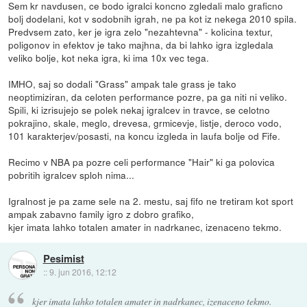
Sem kr navdusen, ce bodo igralci koncno zgledali malo graficno
bolj dodelani, kot v sodobnih igrah, ne pa kot iz nekega 2010 spila.
Predvsem zato, ker je igra zelo "nezahtevna" - kolicina textur,
poligonov in efektov je tako majhna, da bi lahko igra izgledala
veliko bolje, kot neka igra, ki ima 10x vec tega.
IMHO, saj so dodali "Grass" ampak tale grass je tako
neoptimiziran, da celoten performance pozre, pa ga niti ni veliko.
Spili, ki izrisujejo se polek nekaj igralcev in travce, se celotno
pokrajino, skale, meglo, drevesa, grmicevje, listje, deroco vodo,
101 karakterjev/posasti, na koncu izgleda in laufa bolje od Fife.
Recimo v NBA pa pozre celi performance "Hair" ki ga polovica
pobritih igralcev sploh nima...
Igralnost je pa zame sele na 2. mestu, saj fifo ne tretiram kot sport
ampak zabavno family igro z dobro grafiko,
kjer imata lahko totalen amater in nadrkanec, izenaceno tekmo.
Pesimist
::
9. jun 2016, 12:12
kjer imata lahko totalen amater in nadrkanec, izenaceno tekmo.