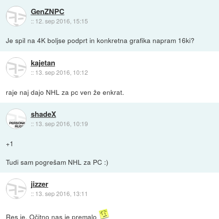
GenZNPC
::
12. sep 2016, 15:15
Je spil na 4K boljse podprt in konkretna grafika napram 16ki?
kajetan
::
13. sep 2016, 10:12
raje naj dajo NHL za pc ven že enkrat.
shadeX
::
13. sep 2016, 10:19
+1
Tudi sam pogrešam NHL za PC :)
jizzer
::
13. sep 2016, 13:11
Res je. Očitno nas je premalo