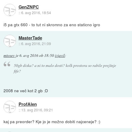
GenZNPC
::
6. avg 2016, 18:54
i5 pa gtx 660 - to tut ni skromno za eno staticno igro
MasterTade
::
6. avg 2016, 21:09
mtosev
je
6. avg 2016 ob 18:50
izjavil
:
50gb diska? a ni to malo dosti? kolk prostora so rabile prejšnje
fife?
2008 ne več kot 2 gb :D
ProfAlen
::
13. avg 2016, 09:21
kaj pa preorder? Kje jo je možno dobiti najceneje? :)