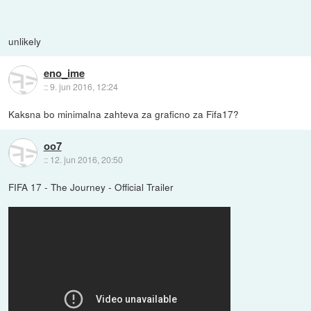
unlikely
eno_ime
::
9. jun 2016, 12:24
Kaksna bo minimalna zahteva za graficno za Fifa17?
oo7
::
12. jun 2016, 20:50
FIFA 17 - The Journey - Official Trailer