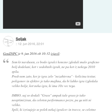
Seljak
::
12. jun 2016, 22:01
GenZNPC
je
9. jun 2016 ob 10:32
izjavil
:
Sem kr navdusen, ce bodo igralci koncno zgledali malo graficno
bolj dodelani, kot v sodobnih igrah, ne pa kot iz nekega 2010
spila.
Predvsem zato, ker je igra zelo "nezahtevna" - kolicina textur,
poligonov in efektov je tako majhna, da bi lahko igra izgledala
veliko bolje, kot neka igra, ki ima 10x vec tega.
IMHO, saj so dodali "Grass" ampak tale grass je tako
neoptimiziran, da celoten performance pozre, pa ga niti ni
veliko.
Spili, ki izrisujejo se polek nekaj igralcev in travce, se celotno