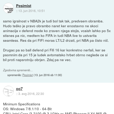
Pesimist
::
13. jun 2016, 10:51
samo igralnost v NBA2k je tudi bol tak tak, predvsem obramba.
Hudo teško je pravo obrambo naret ker enostavno ne skoci
animacija v defend mode ko zraven njega stojis, vcaish lahko po 5x
stisnes pa nic, medtem ko FIFA in tudi NBA live to ustvarita
seamless. Res da pri FIFI moras LT/L2 drzati, pri NBA pa čisto nič.
Drugac pa so ball defend pri Fifi 16 kar konkretno nerfali, ker se
psomnim da pri 15 je ludek avtomatsko hrbet obrno neglede ce si
bil proti napsrotniju obrjen. Zdaj pa ne vec.
Zgodovina sprememb…
spremenilo:
Pesimist
(
13. jun 2016 ob 11:00
)
oo7
::
3. avg 2016, 22:30
Minimum Specifications
OS: Windows 7/8.1/10 - 64-Bit
CPU: Intel Core i3-2100 @ 3.1GHz or AMD Phenom II X4 965 @