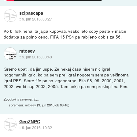
scipascapa
::
9. jun 2016, 08:27
Ko bi folk nehal ta jajca kupovati, vsako leto copy paste + malce
dodatka za polno ceno. FIFA 15 PS4 pa rabljeno dobiš za 5€.
mtosev
::
9. jun 2016, 08:43
Gremo upati, da jim uspe. Že nekaj časa nisem nič igral
nogometnih igric, ko pa sem prej igral nogotem sem pa večinoma
igral PES. Stare fife pa so legendarne. Fifa 98, 99, 2000, 2001,
2002, world cup 2002, 2005. Tam nekje pa sem preklopil na Pes.
Zgodovina sprememb…
spremenil:
mtosev
(
9. jun 2016 ob 08:48
)
GenZNPC
::
9. jun 2016, 10:32