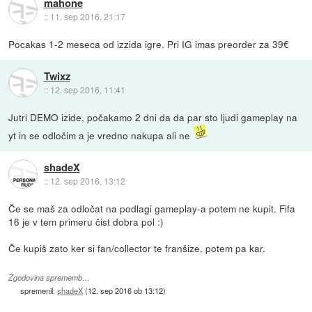
mahone
::
11. sep 2016, 21:17
Pocakas 1-2 meseca od izzida igre. Pri IG imas preorder za 39€
Twixz
::
12. sep 2016, 11:41
Jutri DEMO izide, počakamo 2 dni da da par sto ljudi gameplay na
yt in se odločim a je vredno nakupa ali ne
shadeX
::
12. sep 2016, 13:12
Če se maš za odločat na podlagi gameplay-a potem ne kupit. Fifa
16 je v tem primeru čist dobra pol :)
Če kupiš zato ker si fan/collector te franšize, potem pa kar.
Zgodovina sprememb…
spremenil:
shadeX
(
12. sep 2016 ob 13:12
)