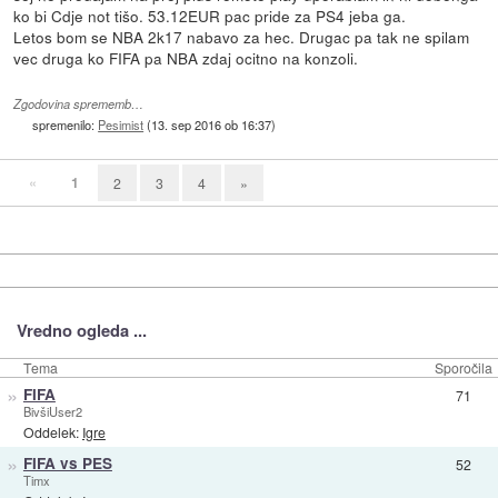
ko bi Cdje not tišo. 53.12EUR pac pride za PS4 jeba ga.
Letos bom se NBA 2k17 nabavo za hec. Drugac pa tak ne spilam
vec druga ko FIFA pa NBA zdaj ocitno na konzoli.
Zgodovina sprememb…
spremenilo:
Pesimist
(
13. sep 2016 ob 16:37
)
«
1
2
3
4
»
Vredno ogleda ...
Tema
Sporočila
»
FIFA
71
BivšiUser2
Oddelek:
Igre
»
FIFA vs PES
52
Timx