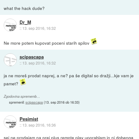
what the hack dude?
Dr_M
::
13. sep 2016, 16:32
Ne more potem kupovat poceni starih spilov
scipascapa
::
13. sep 2016, 16:32
ja ne moreš prodat naprej, a ne? pa še digital so dražji...kje vam je
pamet?
Zgodovina sprememb…
spremenil:
scipascapa
(
13. sep 2016 ob 16:33
)
Pesimist
::
13. sep 2016, 16:36
sej ne prodajam na prej plus remote play uporablam in ni dobenga