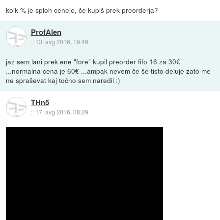
kolk % je sploh ceneje, če kupiš prek preorderja?
ProfAlen
::
13. avg 2016, 19:46
jaz sem lani prek ene "fore" kupil preorder fifo 16 za 30€
...normalna cena je 60€ ...ampak nevem če še tisto deluje zato me
ne spraševat kaj točno sem naredil :)
THn5
::
17. avg 2016, 08:29