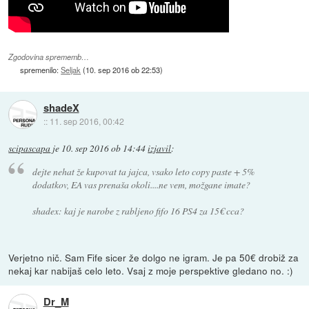
Zgodovina sprememb…
spremenilo:
Seljak
(
10. sep 2016 ob 22:53
)
shadeX
::
11. sep 2016, 00:42
scipascapa
je
10. sep 2016 ob 14:44
izjavil
:
dejte nehat že kupovat ta jajca, vsako leto copy paste + 5%
dodatkov, EA vas prenaša okoli....ne vem, možgane imate?
shadex: kaj je narobe z rabljeno fifo 16 PS4 za 15€ cca?
Verjetno nič. Sam Fife sicer že dolgo ne igram. Je pa 50€ drobiž za
nekaj kar nabijaš celo leto. Vsaj z moje perspektive gledano no. :)
Dr_M