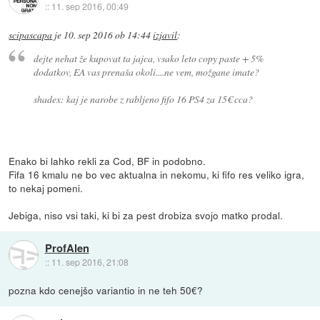
::
11. sep 2016, 00:49
scipascapa
je
10. sep 2016 ob 14:44
izjavil
:
dejte nehat že kupovat ta jajca, vsako leto copy paste + 5%
dodatkov, EA vas prenaša okoli....ne vem, možgane imate?
shadex: kaj je narobe z rabljeno fifo 16 PS4 za 15€ cca?
Enako bi lahko rekli za Cod, BF in podobno.
Fifa 16 kmalu ne bo vec aktualna in nekomu, ki fifo res veliko igra,
to nekaj pomeni.
Jebiga, niso vsi taki, ki bi za pest drobiza svojo matko prodal.
ProfAlen
::
11. sep 2016, 21:08
pozna kdo cenejšo variantio in ne teh 50€?