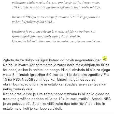
pokrajino, skale, meglo, drevesa, grmicevje, listje, deroco vodo,
101 karakterjev/posasti, na koncu izgleda in laufa bolje od Fife.
Recimo v NBA pa pozre celi performance "Hair" ki ga polovica
pobritih igralcev sploh nima...
Igralnost je pa zame sele na 2. mestu, saj fifo ne tretiram kot
sport ampak zabavno family igro z dobro grafiko,
kjer imata lahko totalen amater in nadrkanec, izenaceno tekmo.
Zgleda,da že dolgo nisi igral katero od novih nogometnih iger
Ne,da jih hvalim,ker sprememb je zares bore malo,ampak,da bi jaz
šel sedaj online in naletel na enega frika,ki obvlada bi bilo za njega
v cca 3. minutah igre ziher 6:0 ,kar se mi je dejansko zgodilo v Fifa
15 na PS3. Naučiti se mnogo kombinacij na gamepadu za
obrambo,napad,driblanje in ostalo kar spada zraven zahteva kar
nekaj truda in vaje.
Kar se grafike tiče je Fifa zares neoptimizirana in bi lahko glede na
trenutno grafično podobo tekla na 10+ let stari mašini.. Ampak NBA
je pa paša za oči. Sploh,ko vidiš kako tipu teče "švic" po sihtu in
ostale malenkoti je kar lepo za videti.