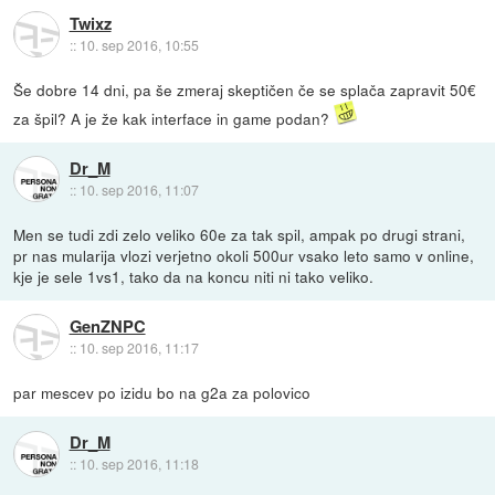
Twixz
::
10. sep 2016, 10:55
Še dobre 14 dni, pa še zmeraj skeptičen če se splača zapravit 50€
za špil? A je že kak interface in game podan?
Dr_M
::
10. sep 2016, 11:07
Men se tudi zdi zelo veliko 60e za tak spil, ampak po drugi strani,
pr nas mularija vlozi verjetno okoli 500ur vsako leto samo v online,
kje je sele 1vs1, tako da na koncu niti ni tako veliko.
GenZNPC
::
10. sep 2016, 11:17
par mescev po izidu bo na g2a za polovico
Dr_M
::
10. sep 2016, 11:18