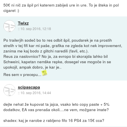
50€ ni nič za špil pri katerem zabiješ ure in ure. To je šteka in pol
cigaret :)
Twixz
::
10. sep 2016, 12:18
Po trailerjih sodeč bo to res odbit špil, poudarek je na prostih
strelih v tej fifi kar mi paše, grafika ne zgleda kot nek improvement,
zanima me kaj bodo z glitchi naredili (favli, etc.).
Reus za naslovnico? No ja, za evropo bi skorajda lahko bil
Schweini, kapetan nemške repke, dosegel vse mogoče in se
upokojil, ampak dobro, je kar je..
Res sem v precepu...
scipascapa
::
10. sep 2016, 14:44
dejte nehat že kupovat ta jajca, vsako leto copy paste + 5%
dodatkov, EA vas prenaša okoli....ne vem, možgane imate?
shadex: kaj je narobe z rabljeno fifo 16 PS4 za 15€ cca?