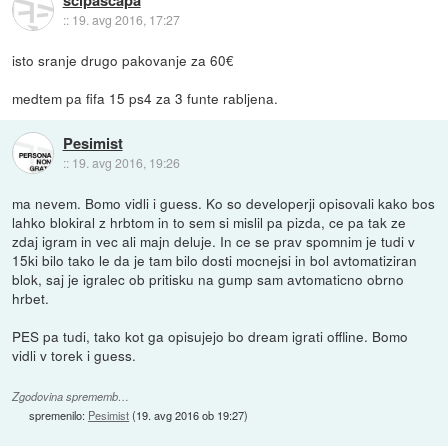
scipascapa
::
19. avg 2016, 17:27
isto sranje drugo pakovanje za 60€
medtem pa fifa 15 ps4 za 3 funte rabljena.
Pesimist
::
19. avg 2016, 19:26
ma nevem. Bomo vidli i guess. Ko so developerji opisovali kako bos
lahko blokiral z hrbtom in to sem si mislil pa pizda, ce pa tak ze
zdaj igram in vec ali majn deluje. In ce se prav spomnim je tudi v
15ki bilo tako le da je tam bilo dosti mocnejsi in bol avtomatiziran
blok, saj je igralec ob pritisku na gump sam avtomaticno obrno
hrbet.
PES pa tudi, tako kot ga opisujejo bo dream igrati offline. Bomo
vidli v torek i guess.
Zgodovina sprememb…
spremenilo:
Pesimist
(
19. avg 2016 ob 19:27
)