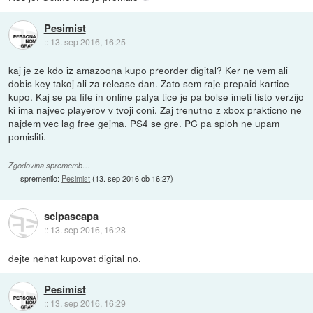
Pesimist
::
13. sep 2016, 16:25
kaj je ze kdo iz amazoona kupo preorder digital? Ker ne vem ali
dobis key takoj ali za release dan. Zato sem raje prepaid kartice
kupo. Kaj se pa fife in online palya tice je pa bolse imeti tisto verzijo
ki ima najvec playerov v tvoji coni. Zaj trenutno z xbox prakticno ne
najdem vec lag free gejma. PS4 se gre. PC pa sploh ne upam
pomisliti.
Zgodovina sprememb…
spremenilo:
Pesimist
(
13. sep 2016 ob 16:27
)
scipascapa
::
13. sep 2016, 16:28
dejte nehat kupovat digital no.
Pesimist
::
13. sep 2016, 16:29