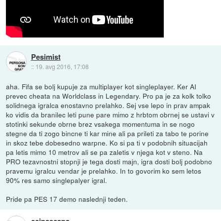
Pesimist
::
19. avg 2016, 17:08
aha. Fifa se bolj kupuje za multiplayer kot singleplayer. Ker AI
prevec cheata na Worldclass in Legendary. Pro pa je za kolk tolko
solidnega igralca enostavno prelahko. Sej vse lepo in prav ampak
ko vidis da branilec leti pune pare mimo z hrbtom obrnej se ustavi v
stotinki sekunde obrne brez vsakega momentuma in se nogo
stegne da ti zogo bincne ti kar mine ali pa prileti za tabo te porine
in skoz tebe dobesedno warpne. Ko si pa ti v podobnih situacijah
pa letis mimo 10 metrov ali se pa zaletis v njega kot v steno. Na
PRO tezavnostni stopnji je tega dosti majn, igra dosti bolj podobno
pravemu igralcu vendar je prelahko. In to govorim ko sem letos
90% res samo singlepalyer igral.
Pride pa PES 17 demo naslednji teden.