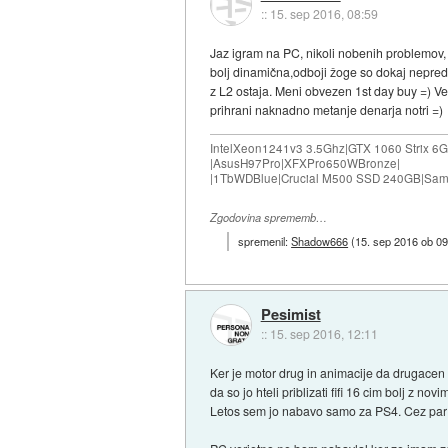
::
15. sep 2016, 08:59
Jaz igram na PC, nikoli nobenih problemov, FI
bolj dinamična,odboji žoge so dokaj nepredvi
z L2 ostaja. Meni obvezen 1st day buy =) Ver
prihrani naknadno metanje denarja notri =)
IntelXeon1241v3 3.5Ghz|GTX 1060 Strix 6GB
|AsusH97Pro|XFXPro650WBronze|
|1TbWDBlue|Crucial M500 SSD 240GB|Sam
Zgodovina sprememb…
spremenil:
Shadow666
(
15. sep 2016 ob 09
Pesimist
::
15. sep 2016, 12:11
Ker je motor drug in animacije da drugacen
da so jo hteli priblizati fifi 16 cim bolj z no
Letos sem jo nabavo samo za PS4. Cez par 