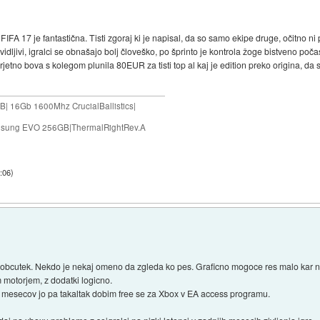
FA 17 je fantastična. Tisti zgoraj ki je napisal, da so samo ekipe druge, očitno ni 
dljivi, igralci se obnašajo bolj človeško, po šprinto je kontrola žoge bistveno počas
jetno bova s kolegom plunila 80EUR za tisti top al kaj je edition preko origina, da
| 16Gb 1600Mhz CrucialBallistics|
sung EVO 256GB|ThermalRightRev.A
:06
)
 obcutek. Nekdo je nekaj omeno da zgleda ko pes. Graficno mogoce res malo kar ni 
vim motorjem, z dodatki logicno.
mesecov jo pa takaltak dobim free se za Xbox v EA access programu.