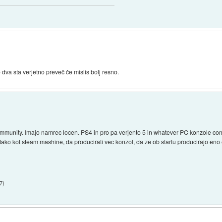
e dva sta verjetno preveč če mislis bolj resno.
community. Imajo namrec locen. PS4 in pro pa verjento 5 in whatever PC konzole come
 tako kot steam mashine, da producirati vec konzol, da ze ob startu producirajo eno e
7
)