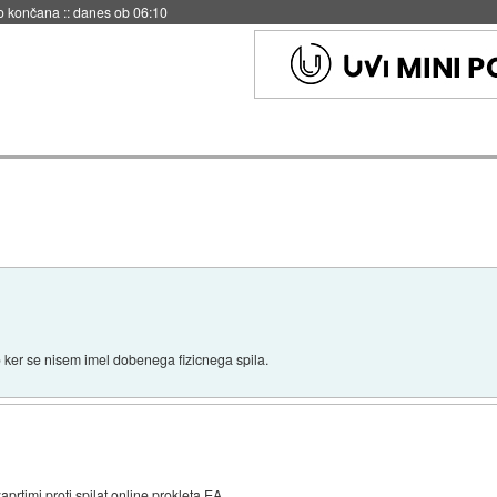
no končana
::
danes ob 06:10
o ker se nisem imel dobenega fizicnega spila.
aprtimi proti spilat online prokleta EA...