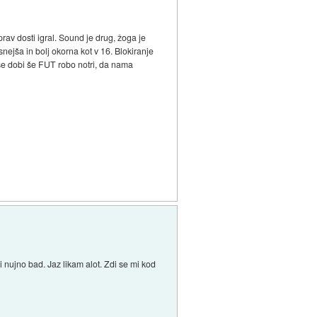
prav dosti igral. Sound je drug, žoga je
nejša in bolj okorna kot v 16. Blokiranje
 se dobi še FUT robo notri, da nama
nujno bad. Jaz likam alot. Zdi se mi kod