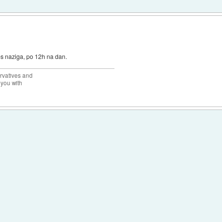
kos naziga, po 12h na dan.
rvatives and
 you with