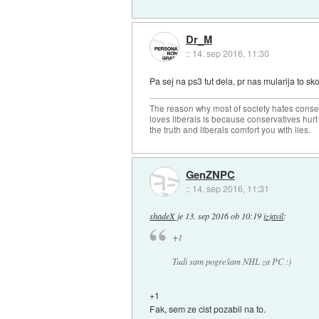
Dr_M
::
14. sep 2016, 11:30
Pa sej na ps3 tut dela, pr nas mularija to s
The reason why most of society hates conse
loves liberals is because conservatives hurt
the truth and liberals comfort you with lies.
GenZNPC
::
14. sep 2016, 11:31
shadeX
je
13. sep 2016 ob 10:19
izjavil
:
+1
Tudi sam pogrešam NHL za PC :)
+1
Fak, sem ze cist pozabil na to.