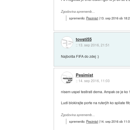
Zgodovina sprememb…
spremenilo:
Pesimist
(
13. sep 2016 ob 18:2
tovsti55
::
13. sep 2016, 21:51
Najbolša FIFA do zdej :)
Pesimist
::
14. sep 2016, 11:03
nisem uspel testirati dema. Ampak ce je ko 
Ludi blokirajte porte na ruterjih ko spilate fif
Zgodovina sprememb…
spremenilo:
Pesimist
(
14. sep 2016 ob 11:0