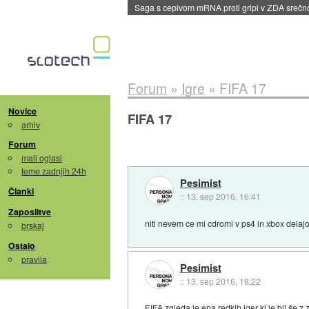
Saga s cepivom mRNA proti gripi v ZDA sreč
Forum
»
Igre
»
FIFA 17
Novice
FIFA 17
arhiv
Forum
mali oglasi
teme zadnjih 24h
Pesimist
Članki
::
13. sep 2016, 16:41
Zaposlitve
niti nevem ce mi cdromi v ps4 in xbox delaj
brskaj
Ostalo
pravila
Pesimist
::
13. sep 2016, 18:22
FIFA zgleda je ena redkih iger ki je bil še z z