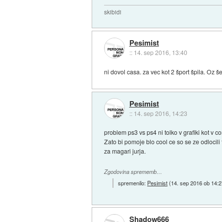
skibidi
Pesimist
::
14. sep 2016, 13:40
ni dovol casa. za vec kot 2 šport špila. Oz š
Pesimist
::
14. sep 2016, 14:23
problem ps3 vs ps4 ni tolko v grafiki kot v 
Zato bi pomoje blo cool ce so se ze odlocili
za magari jurja.
Zgodovina sprememb…
spremenilo:
Pesimist
(
14. sep 2016 ob 14:2
Shadow666