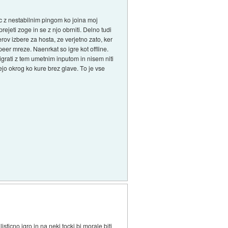
alec z nestabilnim pingom ko joina moj
ejeti zoge in se z njo obrniti. Delno tudi
rov izbere za hosta, ze verjetno zato, ker
 peer mreze. Naenrkat so igre kot offline.
 igrati z tem umetnim inputom in nisem niti
ejo okrog ko kure brez glave. To je vse
sticno igro in na neki tocki bi morale biti