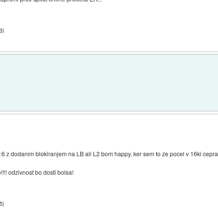
3
)
16 z dodanim blokiranjem na LB ali L2 bom happy, ker sem to ze pocel v 16ki ceprav
o!!!! odzivnost bo dosti bolsa!
5
)