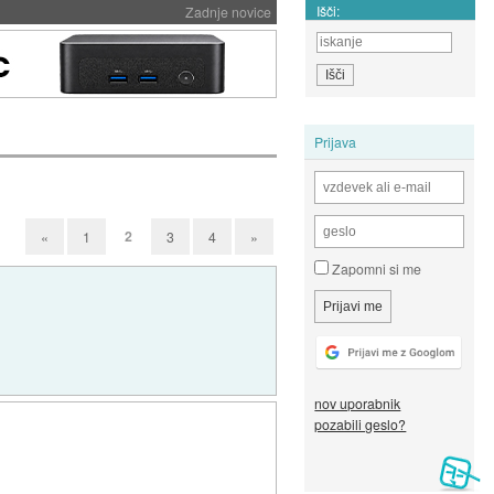
Išči:
Zadnje novice
Prijava
2
«
1
3
4
»
Zapomni si me
nov uporabnik
pozabili geslo?