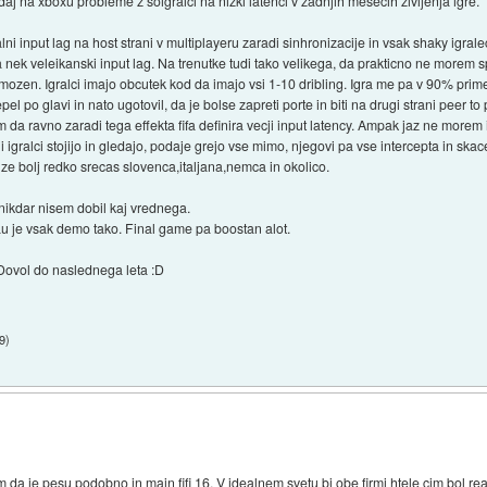
j na xboxu probleme z soigralci na nizki latenci v zadnjih mesecih zivljenja igre.
icalni input lag na host strani v multiplayeru zaradi sinhronizacije in vsak shaky igr
 nek veleikanski input lag. Na trenutke tudi tako velikega, da prakticno ne morem spr
mozen. Igralci imajo obcutek kod da imajo vsi 1-10 dribling. Igra me pa v 90% prime
el po glavi in nato ugotovil, da je bolse zapreti porte in biti na drugi strani peer to
lim da ravno zaradi tega effekta fifa definira vecji input latency. Ampak jaz ne morem
 igralci stojijo in gledajo, podaje grejo vse mimo, njegovi pa vse intercepta in skac
n ze bolj redko srecas slovenca,italjana,nemca in okolico.
nikdar nisem dobil kaj vrednega.
u je vsak demo tako. Final game pa boostan alot.
Dovol do naslednega leta :D
9
)
m da je pesu podobno in majn fifi 16. V idealnem svetu bi obe firmi htele cim bol reali