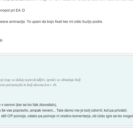
nopol pri EA :D
esne animacije. To upam da bojo fixali ker mi cisto iluzijo podre.
9
)
ji žoge so dokaj nepredvidljivi, igralci se obnašajo bolj
veno počasnejša in bolj okorna kot v 16.
 v osnovi (kar se bo itak zboostalo).
 še vse popravilo, ampak nevem... Tale demo me je bolj odvrnil, kot pa privabil.
še still OP pomoje, ostalo pa pomoje ni vredno komentarja, ob izidu igre se bo mogo