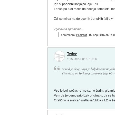
igri si podobni kot jajca jajcu. :D
Lahko pa tudi reces da hocejo kompletni mo
Zdi se mi da na dolocenih trenutkih falijo vm
Zgodovina sprememb…
spremenilo:
Pesimist
(
15. sep 2016 ob 14:0
Twixz
::
15. sep 2016, 19:26
Sound je drug, žoga je bolj dinamična,odbo
človeško, po šprinto je kontrola žoge bist
Vse je bolj počasno, ne samo šprint, gibanje
Vem da je demo približek originalu, da se bo
Grafično je malce "svetlejša", blok z L2 je 