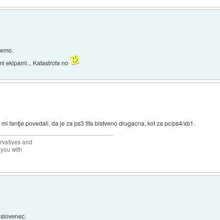
demo.
i ekipami... Katastrofa no
i fantje povedali, da je za ps3 fifa bistveno drugacna, kot za pc/ps4/xb1.
rvatives and
 you with
t slovenec.