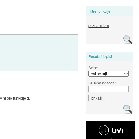
Hitre funkcije
seznam tem
Posebni izpisi
Avtor:
Ključna beseda:
 ni blo funkcije :D