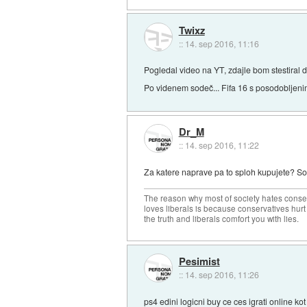
Twixz
::
14. sep 2016, 11:16
Pogledal video na YT, zdajle bom stestiral 
Po videnem sodeč... Fifa 16 s posodobljenim
Dr_M
::
14. sep 2016, 11:22
Za katere naprave pa to sploh kupujete? So m
The reason why most of society hates conse
loves liberals is because conservatives hurt
the truth and liberals comfort you with lies.
Pesimist
::
14. sep 2016, 11:26
ps4 edini logicni buy ce ces igrati online ko