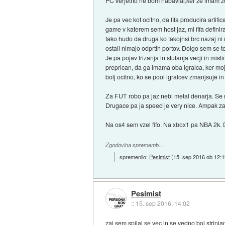
PC verjetno ne bom nabavlal,ker ze imam zda
Je pa vec kot ocitno, da fifa producira artif
game v katerem sem host jaz, mi fifa definira
tako hudo da druga ko takojnsi brc nazaj ni 
ostali nimajo odprtih portov. Dolgo sem se tep
Je pa pojav frizanja in stutanja vecji in mis
preprican, da ga imama oba igralca, ker moji
bolj ocitno, ko se pool igralcev zmanjsuje i
Za FUT robo pa jaz nebi metal denarja. Se 
Drugace pa ja speed je very nice. Ampak za
Na os4 sem vzel fifo. Na xbox1 pa NBA 2k. 
Zgodovina sprememb…
spremenilo:
Pesimist
(
15. sep 2016 ob 12:1
Pesimist
::
15. sep 2016, 14:02
zaj sem spilal se vec in se vedno bol strinja