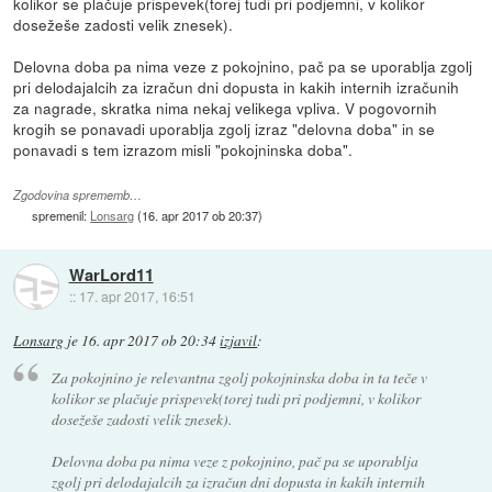
kolikor se plačuje prispevek(torej tudi pri podjemni, v kolikor
dosežeše zadosti velik znesek).
Delovna doba pa nima veze z pokojnino, pač pa se uporablja zgolj
pri delodajalcih za izračun dni dopusta in kakih internih izračunih
za nagrade, skratka nima nekaj velikega vpliva. V pogovornih
krogih se ponavadi uporablja zgolj izraz "delovna doba" in se
ponavadi s tem izrazom misli "pokojninska doba".
Zgodovina sprememb…
spremenil:
Lonsarg
(
16. apr 2017 ob 20:37
)
WarLord11
::
17. apr 2017, 16:51
Lonsarg
je
16. apr 2017 ob 20:34
izjavil
:
Za pokojnino je relevantna zgolj pokojninska doba in ta teče v
kolikor se plačuje prispevek(torej tudi pri podjemni, v kolikor
dosežeše zadosti velik znesek).
Delovna doba pa nima veze z pokojnino, pač pa se uporablja
zgolj pri delodajalcih za izračun dni dopusta in kakih internih