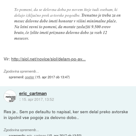
To pomeni, da se delovna doba po novem šteje tudi osebam, ki
delajo izključno prek avtorske pogodbe.
Trenutno je treba za en
mesec delovne dobe imeti honorar v višini minimalne plače.
Na letni ravni to pomeni, da morate zaslužiti 9.500 evrov
bruto, če želite imeti priznano delovno dobo za vseh 12
mesecev.
Vir:
http://siol.net/novice/siol/delam-po-av...
Zgodovina sprememb…
spremenil:
opeter
(
15. apr 2017 ob 13:47
)
eric_cartman
::
15. apr 2017, 13:52
Res je.. Sem po defaultu to napisal, ker sem delal preko avtorske
in izpolnil vse pogoje za delovno dobo..
Zgodovina sprememb…
spremenilo:
eric_cartman
(
15. apr 2017 ob 13:52
)