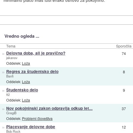
Vredno ogleda ...
Tema
Sporočila
»
Delovna doba, ali je pravično?
74
jakanov
Oddelek:
Loža
»
Regres za študentsko delo
8
Banfi
Oddelek:
Loža
»
Študentsko delo
9
tt2
Oddelek:
Loža
»
Nov pokojninski zakon odpravlja odkup let...
37
GregiB
Oddelek:
Problemi človeštva
»
Placevanje delovne dobe
12
Bob Rock