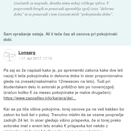
izračunih za nagrade, skratka nima nekaj velikega vpliva. V
pogovornih krogih se ponavadi uporablja zgolj izraz "delovna
doba" in se ponavadi s tem izrazom misli "pokojninska doba".
Sam vprašanje ostaja. Ali ti teče čas ali osnova pri pokojninski
dobi.
Lonsarg
::
17. apr 2017, 17:13
Pa saj so že napisali kako je, po spremembi zakona kake dve leti
nazaj ti teče pokojninska in delovna doba in sicer proporcionalno
glede na znesek(maksimalno 12mesecev na leto). Tudi pri
študentskem delu in avtorski je približno isto po novem(zgolj
izračun koliko € za mesec pokojninske je malce drugačen):
https://www.zaposlitev.info/kariera/del...
Kar se pa tiče višine pokojnine, torej osnove pa ne veš kakšen bo
zakon ko boš šel v pokoj. Trenutno mislim da se vzame povprečje
zadnjih 24 let. In sicer gledajo višino prispevka, če si torej preko
avtorske imel v enem letu enako € prispevka kot nekdo z
minimalno plačo imaš tudi enako osnovo za pokojnino.