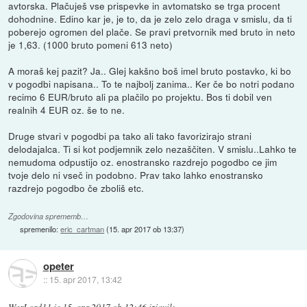
avtorska. Plačuješ vse prispevke in avtomatsko se trga procent
dohodnine. Edino kar je, je to, da je zelo zelo draga v smislu, da ti
poberejo ogromen del plače. Se pravi pretvornik med bruto in neto
je 1,63. (1000 bruto pomeni 613 neto)
A moraš kej pazit? Ja.. Glej kakšno boš imel bruto postavko, ki bo
v pogodbi napisana.. To te najbolj zanima.. Ker če bo notri podano
recimo 6 EUR/bruto ali pa plačilo po projektu. Bos ti dobil ven
realnih 4 EUR oz. še to ne.
Druge stvari v pogodbi pa tako ali tako favorizirajo strani
delodajalca. Ti si kot podjemnik zelo nezaščiten. V smislu..Lahko te
nemudoma odpustijo oz. enostransko razdrejo pogodbo ce jim
tvoje delo ni vseč in podobno. Prav tako lahko enostransko
razdrejo pogodbo če zboliš etc.
Zgodovina sprememb…
spremenilo:
eric_cartman
(
15. apr 2017 ob 13:37
)
opeter
::
15. apr 2017, 13:42
WarLord11
je
15. apr 2017 ob 12:46
izjavil
: