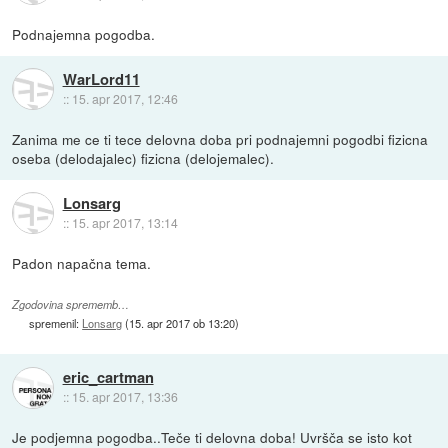
Podnajemna pogodba.
WarLord11
::
15. apr 2017, 12:46
Zanima me ce ti tece delovna doba pri podnajemni pogodbi fizicna
oseba (delodajalec) fizicna (delojemalec).
Lonsarg
::
15. apr 2017, 13:14
Padon napačna tema.
Zgodovina sprememb…
spremenil:
Lonsarg
(
15. apr 2017 ob 13:20
)
eric_cartman
::
15. apr 2017, 13:36
Je podjemna pogodba..Teče ti delovna doba! Uvršča se isto kot