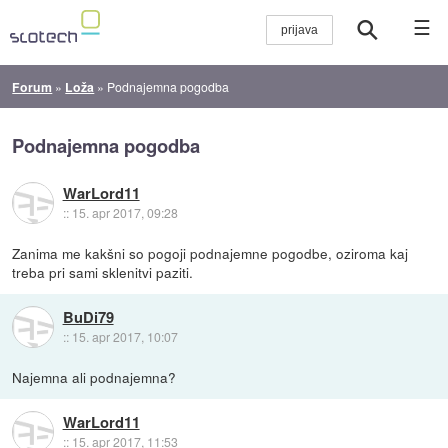
☰
Forum
»
Loža
»
Podnajemna pogodba
Podnajemna pogodba
WarLord11
::
15. apr 2017, 09:28
Zanima me kakšni so pogoji podnajemne pogodbe, oziroma kaj
treba pri sami sklenitvi paziti.
BuDi79
::
15. apr 2017, 10:07
Najemna ali podnajemna?
WarLord11
::
15. apr 2017, 11:53