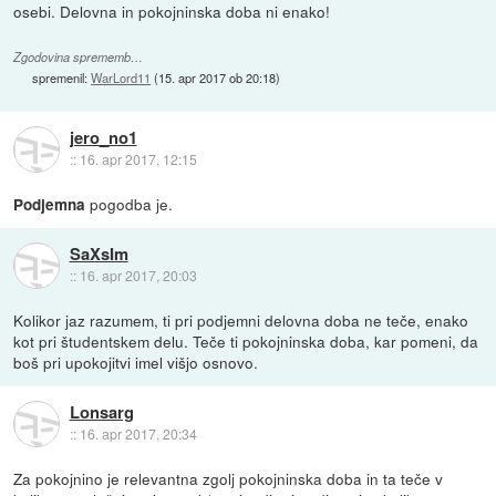
osebi. Delovna in pokojninska doba ni enako!
Zgodovina sprememb…
spremenil:
WarLord11
(
15. apr 2017 ob 20:18
)
jero_no1
::
16. apr 2017, 12:15
pogodba je.
Podjemna
SaXsIm
::
16. apr 2017, 20:03
Kolikor jaz razumem, ti pri podjemni delovna doba ne teče, enako
kot pri študentskem delu. Teče ti pokojninska doba, kar pomeni, da
boš pri upokojitvi imel višjo osnovo.
Lonsarg
::
16. apr 2017, 20:34
Za pokojnino je relevantna zgolj pokojninska doba in ta teče v