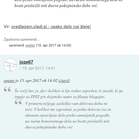
boste prislužili niti dneva pokojninske dobe več.
Vir:
predlagam.vladi.si - vsako delo naj šteje!
Zgodovina sprememb…
spremenil:
opeter
(
15. apr 2017 ob 14:03
)
joze67
::
15. apr 2017, 14:41
opeter
je
15. apr 2017 ob 14:02
izjavil
:
Še večji hec je, da v kolikor si kje redno zaposlen, ti znesek, ki ga
trgajo za ZPIZ gre dejansko samo za filanje blagajne.
V primeru nižjega zaslužka vam delovna doba ne
teče. V kolikor ste zaposleni za polni delovni čas in
obenem opravljate delo preko omenjenih pogodb,
na račun honorarnega dela ne boste prislužili niti
dneva pokojninske dobe več.