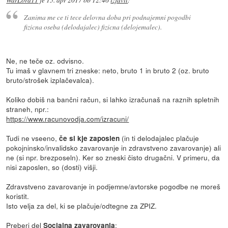
Zanima me ce ti tece delovna doba pri podnajemni pogodbi
fizicna oseba (delodajalec) fizicna (delojemalec).
Ne, ne teče oz. odvisno.
Tu imaš v glavnem tri zneske: neto, bruto 1 in bruto 2 (oz. bruto
bruto/strošek izplačevalca).
Koliko dobiš na bančni račun, si lahko izračunaš na raznih spletnih
straneh, npr.:
https://www.racunovodja.com/izracuni/
Tudi ne vseeno,
(in ti delodajalec plačuje
če si kje zaposlen
pokojninsko/invalidsko zavarovanje in zdravstveno zavarovanje) ali
ne (si npr. brezposeln). Ker so zneski čisto drugačni. V primeru, da
nisi zaposlen, so (dosti) višji.
Zdravstveno zavarovanje in podjemne/avtorske pogodbe ne moreš
koristit.
Isto velja za del, ki se plačuje/odtegne za ZPIZ.
Preberi del
:
Socialna zavarovanja