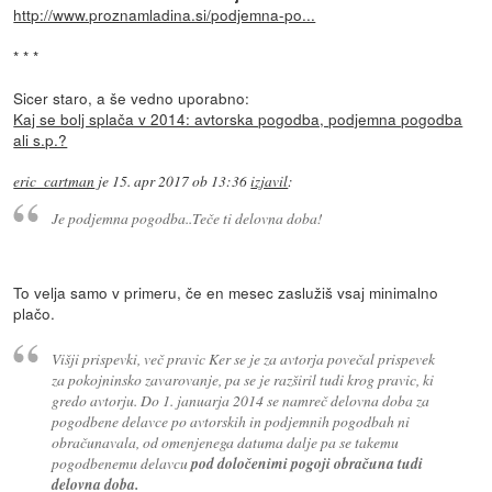
http://www.proznamladina.si/podjemna-po...
* * *
Sicer staro, a še vedno uporabno:
Kaj se bolj splača v 2014: avtorska pogodba, podjemna pogodba
ali s.p.?
eric_cartman
je
15. apr 2017 ob 13:36
izjavil
:
Je podjemna pogodba..Teče ti delovna doba!
To velja samo v primeru, če en mesec zaslužiš vsaj minimalno
plačo.
Višji prispevki, več pravic Ker se je za avtorja povečal prispevek
za pokojninsko zavarovanje, pa se je razširil tudi krog pravic, ki
gredo avtorju. Do 1. januarja 2014 se namreč delovna doba za
pogodbene delavce po avtorskih in podjemnih pogodbah ni
obračunavala, od omenjenega datuma dalje pa se takemu
pogodbenemu delavcu
pod določenimi pogoji obračuna tudi
delovna doba.