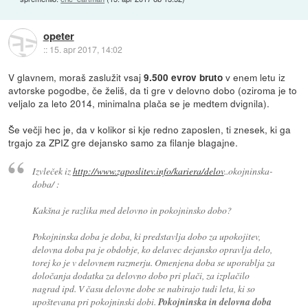
opeter
::
15. apr 2017, 14:02
V glavnem, moraš zaslužit vsaj
v enem letu iz
9.500 evrov bruto
avtorske pogodbe, če želiš, da ti gre v delovno dobo (oziroma je to
veljalo za leto 2014, minimalna plača se je medtem dvignila).
Še večji hec je, da v kolikor si kje redno zaposlen, ti znesek, ki ga
trgajo za ZPIZ gre dejansko samo za filanje blagajne.
Izvleček iz
http://www.zaposlitev.info/kariera/delov
..okojninska-
doba/ :
Kakšna je razlika med delovno in pokojninsko dobo?
Pokojninska doba je doba, ki predstavlja dobo za upokojitev,
delovna doba pa je obdobje, ko delavec dejansko opravlja delo,
torej ko je v delovnem razmerju. Omenjena doba se uporablja za
določanja dodatka za delovno dobo pri plači, za izplačilo
nagrad ipd. V času delovne dobe se nabirajo tudi leta, ki so
upoštevana pri pokojninski dobi.
Pokojninska in delovna doba