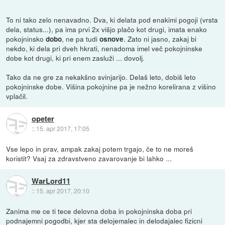
To ni tako zelo nenavadno. Dva, ki delata pod enakimi pogoji (vrsta
dela, status...), pa ima prvi 2x višjo plačo kot drugi, imata enako
pokojninsko
, ne pa tudi
. Zato ni jasno, zakaj bi
dobo
osnove
nekdo, ki dela pri dveh hkrati, nenadoma imel več pokojninske
dobe kot drugi, ki pri enem zasluži ... dovolj.
Tako da ne gre za nekakšno svinjarijo. Delaš leto, dobiš leto
pokojninske dobe. Višina pokojnine pa je nežno korelirana z višino
vplačil.
opeter
::
15. apr 2017, 17:05
Vse lepo in prav, ampak zakaj potem trgajo, če to ne moreš
koristit? Vsaj za zdravstveno zavarovanje bi lahko ...
WarLord11
::
15. apr 2017, 20:10
Zanima me ce ti tece delovna doba in pokojninska doba pri
podnajemni pogodbi, kjer sta delojemalec in delodajalec fizicni