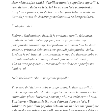
sicer nista nujno enaki. V kolikor nimate pogodbe o zaposlitvi,
vam delovna doba ne teče, lahko pa vam teče pokojninska
,
torej tudi v primeru, ko ste brezposelni, prav tako pa imate na
Zavodu pravico do denarnega nadomestila za brezposelnost.
Študentsko delo
Reforma študentskega dela, ki je v veljavo stopila februarja,
predvideva tudi plačevanje prispevkov za invalidsko in
pokojninsko zavarovanje, kar posledično pomeni tudi to, da se
študentu priznava delovna (s tem pa tudi pokojninska) doba.
Slednja je odvisna od urne postavke, mesec dni delovne dobe pa
pripade študentu, ki skupaj z delodajalcem vplača vsaj za
192,16 evra prispevkov. Izračun delovne dobe se opravlja na
letni ravni.
Delo preko avtorske in podjemne pogodbe
Za mesec dni delovne dobe morajo osebe, ki delo opravljajo
preko podjemne ali avtorske pogodbe, zaslužiti honorar v višini
minimalne plače, kar letno pomeni približno 9500 evrov bruto.
V primeru nižjega zaslužka vam delovna doba ne teče. V
kolikor ste zaposleni za polni delovni čas in obenem opravljate
delo preko omenjenih pogodb, na račun honorarnega dela ne