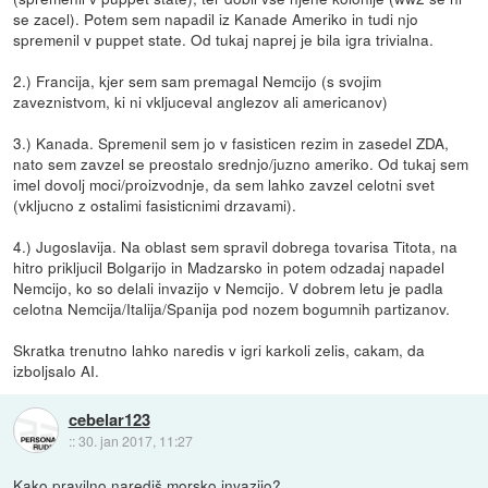
se zacel). Potem sem napadil iz Kanade Ameriko in tudi njo
spremenil v puppet state. Od tukaj naprej je bila igra trivialna.
2.) Francija, kjer sem sam premagal Nemcijo (s svojim
zaveznistvom, ki ni vkljuceval anglezov ali americanov)
3.) Kanada. Spremenil sem jo v fasisticen rezim in zasedel ZDA,
nato sem zavzel se preostalo srednjo/juzno ameriko. Od tukaj sem
imel dovolj moci/proizvodnje, da sem lahko zavzel celotni svet
(vkljucno z ostalimi fasisticnimi drzavami).
4.) Jugoslavija. Na oblast sem spravil dobrega tovarisa Titota, na
hitro prikljucil Bolgarijo in Madzarsko in potem odzadaj napadel
Nemcijo, ko so delali invazijo v Nemcijo. V dobrem letu je padla
celotna Nemcija/Italija/Spanija pod nozem bogumnih partizanov.
Skratka trenutno lahko naredis v igri karkoli zelis, cakam, da
izboljsalo AI.
cebelar123
::
30. jan 2017, 11:27
Kako pravilno narediš morsko invazijo?