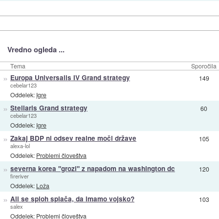
Vredno ogleda ...
Tema
Sporočila
»
Europa Universalis IV Grand strategy
149
cebelar123
Oddelek:
Igre
»
Stellaris Grand strategy
60
cebelar123
Oddelek:
Igre
»
Zakaj BDP ni odsev realne moči države
105
alexa-lol
Oddelek:
Problemi človeštva
»
severna korea ''grozi'' z napadom na washington dc
120
fireriver
Oddelek:
Loža
»
Ali se sploh splača, da imamo vojsko?
103
salex
Oddelek:
Problemi človeštva