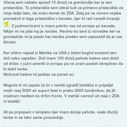
Včeraj sem nekako spravil 10 divizij na grenlandijo ker je tam
pristanišče. To pristanišče sem izbral tudi za primano pristanišče za
moje ladje tako, da imam domet do ZDA. Zdaj pa ne morem vojake
premaknit iz tega pristanišča v kanado, kjer bi rad naredil invazijo
. Z podmornicami in imam pokrito vse od evrope po kanade.
Nikjer mi ne piše kaj je narobe. Recimo ko sem iz norveške šel na
grenladnijo mi je pisalo kaj manjka preden sem usposobil da je vse
štimalo.
Ker očitno napad iz Mehike na USA z tistimi bogimi enotami tam
doli nebo uspešen. Doli imam 100 divizij pehote katere sem dobil
od držav v južni ameriki iz evrope pa ne znam poslati okrepitvev da
bi dobil tanke.
Možnosti katere mi padejo na pamet so:
Mogoče bi mi uspelo če bi v mehiki zgradil letališča in pripeljal
mojih vsaj 5000 air suport letal in preko 2000 bombnikov, da jih
zradiram medtem ko držim fronto. V mehiki namreč ob meji z ZDA
ni letališč.
Ali pa pripopam v templetu kjer imam divizje pehote, vsaki diviziji
tanke in se tako same posodobijo.