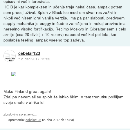
opisov ni več interesirala.
HOI3 je kar kompleksen in učenje traja nekaj časa, ampak potem
sem precej užival. Sploh z Black Ice mod-om stvar res zaživi in
nikoli več nisem igral vanilla verzije. Ima pa par slabosti, predvsem
supply mehanika je buggy in čudno zamišljena in nekaj provinc ima
nerealno visoko fortifikacijo. Recimo Moskvo in Gibraltar sem s celo
armijo (cca 20 divizij + 10 rezerv) napadal več kot pol leta, kar
poslabša feeling, ampak vseeno top zadeva.
cebelar123
::
2. dec 2017, 15:22
Make Finland great again!
Zdaj pa nevem ali se sploh še lahko širim. V tem trenutku pošiljam
svoje enote v afriko lol.
Zgodovina sprememb…
spremenilo:
cebelar123
(
2. dec 2017 ob 15:23
)