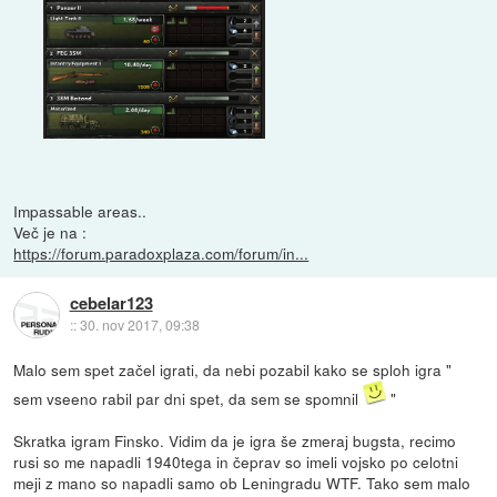
Impassable areas..
Več je na :
https://forum.paradoxplaza.com/forum/in...
cebelar123
::
30. nov 2017, 09:38
Malo sem spet začel igrati, da nebi pozabil kako se sploh igra "
sem vseeno rabil par dni spet, da sem se spomnil
"
Skratka igram Finsko. Vidim da je igra še zmeraj bugsta, recimo
rusi so me napadli 1940tega in čeprav so imeli vojsko po celotni
meji z mano so napadli samo ob Leningradu WTF. Tako sem malo