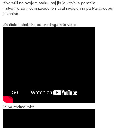
životarili na svojem otoku, saj jih je kitajska porazila.
- stvari ki še nisem izvedo je naval invasion in pa Paratrooper
invasion.
Za čiste začetnike pa predlagam te vide:
in pa recimo tole: