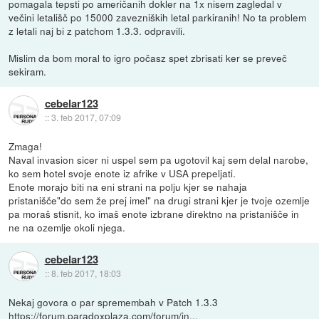
pomagala tepsti po američanih dokler na 1x nisem zagledal v
večini letališč po 15000 zavezniških letal parkiranih! No ta problem
z letali naj bi z patchom 1.3.3. odpravili.
Mislim da bom moral to igro počasz spet zbrisati ker se preveč
sekiram.
cebelar123
::
3. feb 2017, 07:09
Zmaga!
Naval invasion sicer ni uspel sem pa ugotovil kaj sem delal narobe,
ko sem hotel svoje enote iz afrike v USA prepeljati.
Enote morajo biti na eni strani na polju kjer se nahaja
pristanišče"do sem že prej imel" na drugi strani kjer je tvoje ozemlje
pa moraš stisnit, ko imaš enote izbrane direktno na pristanišče in
ne na ozemlje okoli njega.
cebelar123
::
8. feb 2017, 18:03
Nekaj govora o par spremembah v Patch 1.3.3
https://forum.paradoxplaza.com/forum/in...