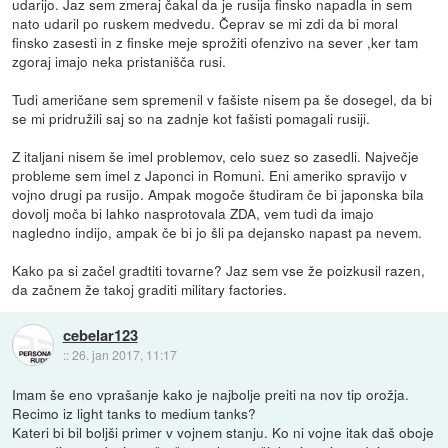
udarijo. Jaz sem zmeraj čakal da je rusija finsko napadla in sem
nato udaril po ruskem medvedu. Čeprav se mi zdi da bi moral
finsko zasesti in z finske meje sprožiti ofenzivo na sever ,ker tam
zgoraj imajo neka pristanišča rusi.
Tudi američane sem spremenil v fašiste nisem pa še dosegel, da bi
se mi pridružili saj so na zadnje kot fašisti pomagali rusiji.
Z italjani nisem še imel problemov, celo suez so zasedli. Največje
probleme sem imel z Japonci in Romuni. Eni ameriko spravijo v
vojno drugi pa rusijo. Ampak mogoče študiram če bi japonska bila
dovolj moča bi lahko nasprotovala ZDA, vem tudi da imajo
nagledno indijo, ampak če bi jo šli pa dejansko napast pa nevem.
Kako pa si začel gradtiti tovarne? Jaz sem vse že poizkusil razen,
da začnem že takoj graditi military factories.
cebelar123
::
26. jan 2017, 11:17
Imam še eno vprašanje kako je najbolje preiti na nov tip orožja.
Recimo iz light tanks to medium tanks?
Kateri bi bil boljši primer v vojnem stanju. Ko ni vojne itak daš oboje