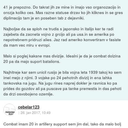
41 je prepozno. Do takrat jih ze mine in imajo vso organozacijo in
orozja koliko ces. Mas razne statuse drzav ko jih kliknes in se gres
diplimacijo tam je en poseben tab z dejavniki.
Najboljse da se sploh ne trudis s japonsko in italijo ker te radi
zajebeta da zacneta vojno z grcijo ali pa usa.in se amerika po
nepotrebnem pridruzi alies. Jaz rad ameriko konvertiram v fasiste
da mam vec miru v evropi.
Malo si poglej kaksne mas divizije. Idealni je da je combat dolzina
20 pa da majo suport batalions.
Najhitreje kar sem unicil rusijo je bila vojna leta 1939 takoj ko sem
imel mejo z njimi. 3 vojske po 24 pehotnih divizij in ena lahka
tankovska na jugu. Na jugu rines naprej dokler je ravnica ko pa
prides do gozdov ali pa puscave pa tanke premestis in das pehoti
da drzi osvobojeno ozemlje.
cebelar123
::
26. jan 2017, 10:49
Combat imam 20 in artillery support sem jim dal, tako da malo bolj