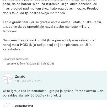
casa, da se naredi "plan" za izkrcanje, ki ga lahko pozenes, ce
imas pregled nad morjem skozi katerega delas invazijo. Pregled
dobis tako, da tja posljes svojo mornarico.
Ladje gradis tam kjer se gradijo ostalo orozje (letala, puske, tanki,
...), samo da se uporabljajo naval stavbe namesto military
factoryov.
Sam sem preigral veliko EU4 (ki je precej bolj kompleksen) ter
nekaj malo HOI3 (ki je tudi precej bolj kompleksen, pa UI je
katastrofalen).
Zgodovina sprememb…
spremenil:
Smurf
(
30. jan 2017 ob 12:31
)
Zmajc
::
30. jan 2017, 13:12
UI te igre je res katastrofalen. Igra pa je tipično Paradoxovska ...da
bo zablestala rabi 30 DLCjev in 5 let. ;)
cebelar123