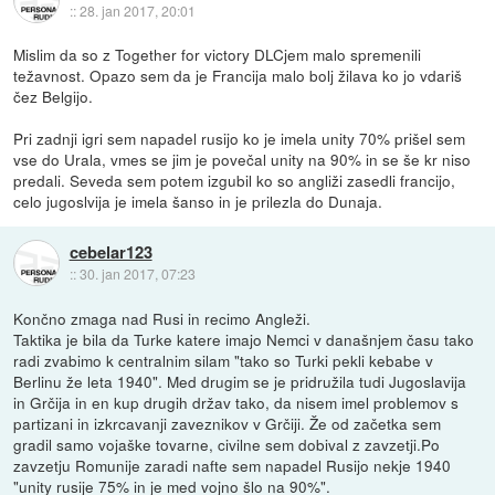
::
28. jan 2017, 20:01
Mislim da so z Together for victory DLCjem malo spremenili
težavnost. Opazo sem da je Francija malo bolj žilava ko jo vdariš
čez Belgijo.
Pri zadnji igri sem napadel rusijo ko je imela unity 70% prišel sem
vse do Urala, vmes se jim je povečal unity na 90% in se še kr niso
predali. Seveda sem potem izgubil ko so angliži zasedli francijo,
celo jugoslvija je imela šanso in je prilezla do Dunaja.
cebelar123
::
30. jan 2017, 07:23
Končno zmaga nad Rusi in recimo Angleži.
Taktika je bila da Turke katere imajo Nemci v današnjem času tako
radi zvabimo k centralnim silam "tako so Turki pekli kebabe v
Berlinu že leta 1940". Med drugim se je pridružila tudi Jugoslavija
in Grčija in en kup drugih držav tako, da nisem imel problemov s
partizani in izkrcavanji zaveznikov v Grčiji. Že od začetka sem
gradil samo vojaške tovarne, civilne sem dobival z zavzetji.Po
zavzetju Romunije zaradi nafte sem napadel Rusijo nekje 1940
"unity rusije 75% in je med vojno šlo na 90%".