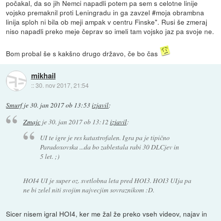
počakal, da so jih Nemci napadli potem pa sem s celotne linije
vojsko premaknil proti Leningradu in ga zavzel #moja obrambna
linija sploh ni bila ob meji ampak v centru Finske". Rusi še zmeraj
niso napadli preko meje čeprav so imeli tam vojsko jaz pa svoje ne.
Bom probal še s kakšno drugo državo, če bo čas
mikhail
::
30. nov 2017, 21:54
Smurf
je
30. jan 2017 ob 13:53
izjavil
:
Zmajc
je
30. jan 2017 ob 13:12
izjavil
:
UI te igre je res katastrofalen. Igra pa je tipično
Paradoxovska ...da bo zablestala rabi 30 DLCjev in
5 let. ;)
HOI4 UI je super oz. svetlobna leta pred HOI3. HOI3 UIja pa
ne bi zelel niti svojim najvecjim sovraznikom :D.
Sicer nisem igral HOI4, ker me žal že preko vseh videov, najav in