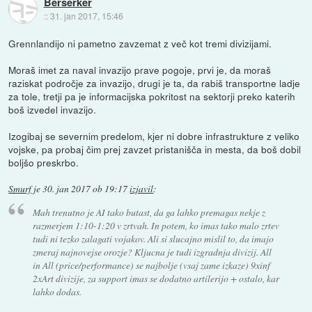
Berserker
::
31. jan 2017, 15:46
Grennlandijo ni pametno zavzemat z več kot tremi divizijami.
Moraš imet za naval invazijo prave pogoje, prvi je, da moraš
raziskat področje za invazijo, drugi je ta, da rabiš transportne ladje
za tole, tretji pa je informacijska pokritost na sektorji preko katerih
boš izvedel invazijo.
Izogibaj se severnim predelom, kjer ni dobre infrastrukture z veliko
vojske, pa probaj čim prej zavzet pristanišča in mesta, da boš dobil
boljšo preskrbo.
Smurf
je
30. jan 2017 ob 19:17
izjavil
:
Mah trenutno je AI tako butast, da ga lahko premagas nekje z
razmerjem 1:10-1:20 v zrtvah. In potem, ko imas tako malo zrtev
tudi ni tezko zalagati vojakov. Ali si slucajno mislil to, da imajo
zmeraj najnovejse orozje? Kljucna je tudi izgradnja divizij. All
in All (price/performance) se najbolje (vsaj zame izkaze) 9xinf
2xArt divizije, za support imas se dodatno artilerijo + ostalo, kar
lahko dodas.