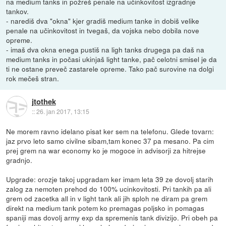
na medium tanks in požreš penale na učinkovitost izgradnje
tankov.
- narediš dva "okna" kjer gradiš medium tanke in dobiš velike
penale na učinkovitost in tvegaš, da vojska nebo dobila nove
opreme.
- imaš dva okna enega pustiš na ligh tanks drugega pa daš na
medium tanks in počasi ukinjaš light tanke, pač celotni smisel je da
ti ne ostane preveč zastarele opreme. Tako pač surovine na dolgi
rok mečeš stran.
jtothek
::
26. jan 2017, 13:15
Ne morem ravno idelano pisat ker sem na telefonu. Glede tovarn:
jaz prvo leto samo civilne sibam,tam konec 37 pa mesano. Pa cim
prej grem na war economy ko je mogoce in advisorji za hitrejse
gradnjo.
Upgrade: orozje takoj upgradam ker imam leta 39 ze dovolj starih
zalog za nemoten prehod do 100% ucinkovitosti. Pri tankih pa ali
grem od zacetka all in v light tank ali jih sploh ne diram pa grem
direkt na medium tank potem ko premagas poljsko in pomagas
spaniji mas dovolj army exp da spremenis tank divizijo. Pri obeh pa