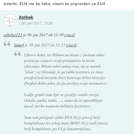
ameriki. EU4 me še čaka, nisem še pripravljen za EU4.
jtothek
::
30. jan 2017, 13:36
cebelar123
je
30. jan 2017 ob 13:30
izjavil
:
Smurf
je
30. jan 2017 ob 12:27
izjavil
:
Izberes Army, ter kliknes na ikono z znakom sidro
potem pa oznacis svojo pristanisce in tocko
izkrcanja. Potem rabis nekaj casa, da se naredi
"plan" za izkrcanje, ki ga lahko pozenes, ce imas
pregled nad morjem skozi katerega delas invazijo.
Pregled dobis tako, da tja posljes svojo mornarico.
Ladje gradis tam kjer se gradijo ostalo orozje
(letala, puske, tanki, ...), samo da se uporabljajo
naval stavbe namesto military factoryov.
Sam sem preigral veliko EU4 (ki je precej bolj
kompleksen) ter nekaj malo HOI3 (ki je tudi precej
bolj kompleksen, pa UI je katastrofalen).