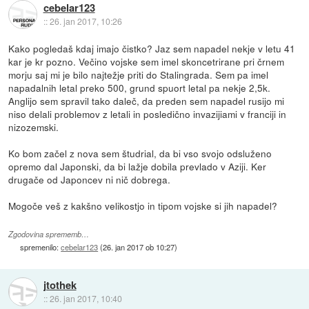
cebelar123
::
26. jan 2017, 10:26
Kako pogledaš kdaj imajo čistko? Jaz sem napadel nekje v letu 41
kar je kr pozno. Večino vojske sem imel skoncetrirane pri črnem
morju saj mi je bilo najtežje priti do Stalingrada. Sem pa imel
napadalnih letal preko 500, grund spuort letal pa nekje 2,5k.
Anglijo sem spravil tako daleč, da preden sem napadel rusijo mi
niso delali problemov z letali in posledično invazijiami v franciji in
nizozemski.
Ko bom začel z nova sem študrial, da bi vso svojo odsluženo
opremo dal Japonski, da bi lažje dobila prevlado v Aziji. Ker
drugače od Japoncev ni nič dobrega.
Mogoče veš z kakšno velikostjo in tipom vojske si jih napadel?
Zgodovina sprememb…
spremenilo:
cebelar123
(
26. jan 2017 ob 10:27
)
jtothek
::
26. jan 2017, 10:40