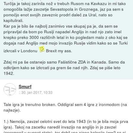
Turčija je takoj zarinila nož v trebuh Rusom na Kavkazu in mi tako
omogočila lažje zavzetje Sevastopola in Groznega, jaz pa sem s
pomočjo enot svojih zaveznic prodrl daleč za Ural, nato so
kapitulirali.
Kar pa je bilo še najbolj zanimivo vse skupaj pa je, da sem se
pripravljal da bom po Rusiji napadel Anglijo in nad njo zato imel
krepko preko 3000 različnih letal in ko pogledam malo z oko kaj se
dogaja nad Anglijo med mojo invazijo Rusije vidim kako so se Turki
izkrcali v Londonu
Brexit my ass.
Zdaj mi pa še ostanejo samo Fašistične ZDA in Kanada. Samo da
odkrijem kako se izkrcati pa grem še nad njih. Zdaj se piše leto
1942.
Smurf
::
30. jan 2017, 10:33
Tale igra je trenutno broken. Oddigral sem 4 igre z ironmodom (na
najtezje).
1.) Nemcija, zavzel celotni svet do leta 1943 (in to je bila moja prva
igra). Takoj na zacetku naredil invazijo na anglijo in jo zavzel
(spremenil v puppet state), ter dobil vse njene kolonije (ww2 se ni