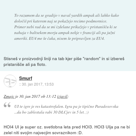
To razumem da se gradijo v naval yardih ampak ali lahko kako
določiš pri katerem naj se pokažejo recimo podmornice.
Primer nebi rad da se mi izdelane prikažejo v pristanišču ki se
nahaja v baltsekem morju ampak nekje v franciji ali pa južni
ameriki. EU4 me še čaka, nisem še pripravljen za EU4.
Stisneš v proizvodnji liniji na tab kjer piše "random" in si izbereš
pristanišče ali pa floto.
Smurf
::
30. jan 2017, 13:53
Zmajc
je
30. jan 2017 ob 13:12
izjavil
:
UI te igre je res katastrofalen. Igra pa je tipično Paradoxovska
...da bo zablestala rabi 30 DLCjev in 5 let. ;)
HOI4 UI je super oz. svetlobna leta pred HOI3. HOI3 UIja pa ne bi
zelel niti svojim najvecjim sovraznikom :D.