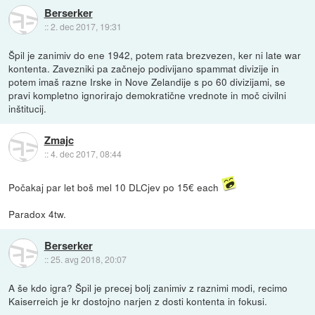
Berserker
::
2. dec 2017, 19:31
Špil je zanimiv do ene 1942, potem rata brezvezen, ker ni late war
kontenta. Zavezniki pa začnejo podivijano spammat divizije in
potem imaš razne Irske in Nove Zelandije s po 60 divizijami, se
pravi kompletno ignorirajo demokratične vrednote in moč civilni
inštitucij.
Zmajc
::
4. dec 2017, 08:44
Počakaj par let boš mel 10 DLCjev po 15€ each
Paradox 4tw.
Berserker
::
25. avg 2018, 20:07
A še kdo igra? Špil je precej bolj zanimiv z raznimi modi, recimo
Kaiserreich je kr dostojno narjen z dosti kontenta in fokusi.