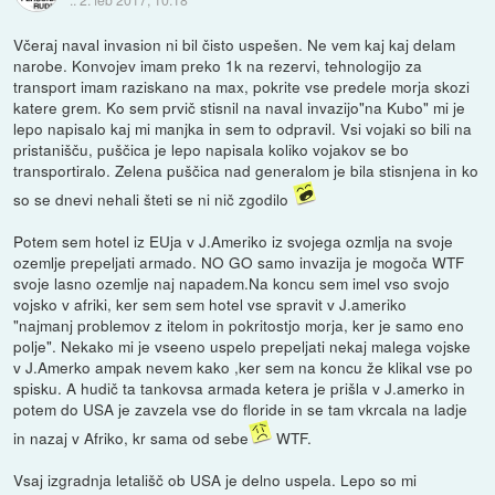
Včeraj naval invasion ni bil čisto uspešen. Ne vem kaj kaj delam
narobe. Konvojev imam preko 1k na rezervi, tehnologijo za
transport imam raziskano na max, pokrite vse predele morja skozi
katere grem. Ko sem prvič stisnil na naval invazijo"na Kubo" mi je
lepo napisalo kaj mi manjka in sem to odpravil. Vsi vojaki so bili na
pristanišču, puščica je lepo napisala koliko vojakov se bo
transportiralo. Zelena puščica nad generalom je bila stisnjena in ko
so se dnevi nehali šteti se ni nič zgodilo
Potem sem hotel iz EUja v J.Ameriko iz svojega ozmlja na svoje
ozemlje prepeljati armado. NO GO samo invazija je mogoča WTF
svoje lasno ozemlje naj napadem.Na koncu sem imel vso svojo
vojsko v afriki, ker sem sem hotel vse spravit v J.ameriko
"najmanj problemov z itelom in pokritostjo morja, ker je samo eno
polje". Nekako mi je vseeno uspelo prepeljati nekaj malega vojske
v J.Amerko ampak nevem kako ,ker sem na koncu že klikal vse po
spisku. A hudič ta tankovsa armada ketera je prišla v J.amerko in
potem do USA je zavzela vse do floride in se tam vkrcala na ladje
in nazaj v Afriko, kr sama od sebe
WTF.
Vsaj izgradnja letališč ob USA je delno uspela. Lepo so mi