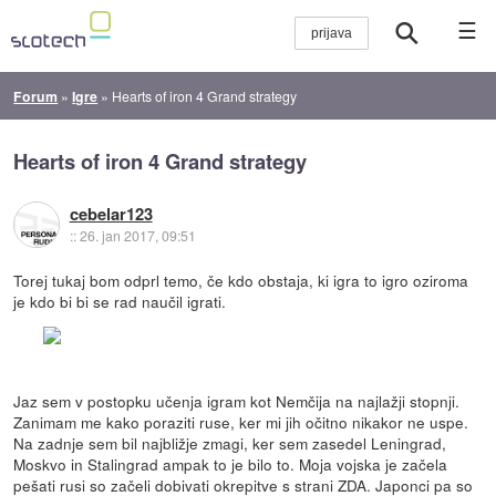
☰
Forum
»
Igre
»
Hearts of iron 4 Grand strategy
Hearts of iron 4 Grand strategy
cebelar123
::
26. jan 2017, 09:51
Torej tukaj bom odprl temo, če kdo obstaja, ki igra to igro oziroma
je kdo bi bi se rad naučil igrati.
Jaz sem v postopku učenja igram kot Nemčija na najlažji stopnji.
Zanimam me kako poraziti ruse, ker mi jih očitno nikakor ne uspe.
Na zadnje sem bil najbližje zmagi, ker sem zasedel Leningrad,
Moskvo in Stalingrad ampak to je bilo to. Moja vojska je začela
pešati rusi so začeli dobivati okrepitve s strani ZDA. Japonci pa so