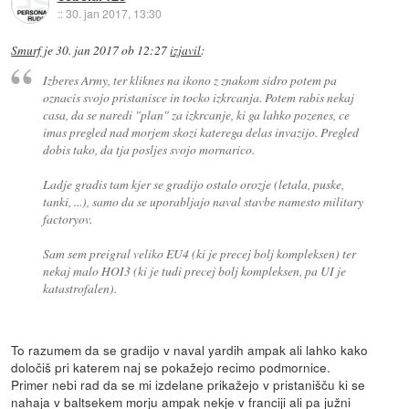
::
30. jan 2017, 13:30
Smurf
je
30. jan 2017 ob 12:27
izjavil
:
Izberes Army, ter kliknes na ikono z znakom sidro potem pa
oznacis svojo pristanisce in tocko izkrcanja. Potem rabis nekaj
casa, da se naredi "plan" za izkrcanje, ki ga lahko pozenes, ce
imas pregled nad morjem skozi katerega delas invazijo. Pregled
dobis tako, da tja posljes svojo mornarico.
Ladje gradis tam kjer se gradijo ostalo orozje (letala, puske,
tanki, ...), samo da se uporabljajo naval stavbe namesto military
factoryov.
Sam sem preigral veliko EU4 (ki je precej bolj kompleksen) ter
nekaj malo HOI3 (ki je tudi precej bolj kompleksen, pa UI je
katastrofalen).
To razumem da se gradijo v naval yardih ampak ali lahko kako
določiš pri katerem naj se pokažejo recimo podmornice.
Primer nebi rad da se mi izdelane prikažejo v pristanišču ki se
nahaja v baltsekem morju ampak nekje v franciji ali pa južni