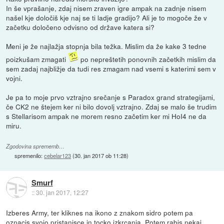
In še vprašanje, zdaj nisem zraven igre ampak na zadnje nisem
našel kje določiš kje naj se ti ladje gradijo? Ali je to mogoče že v
začetku določeno odvisno od države katera si?
Meni je že najlažja stopnja bila težka. Mislim da že kake 3 tedne
poizkušam zmagati
po nepreštetih ponovnih začetkih mislim da
sem zadaj najbližje da tudi res zmagam nad vsemi s katerimi sem v
vojni.
Je pa to moje prvo vztrajno srečanje s Paradox grand strategijami,
če CK2 ne štejem ker ni bilo dovolj vztrajno. Zdaj se malo še trudim
s Stellarisom ampak ne morem resno začetim ker mi HoI4 ne da
miru.
Zgodovina sprememb…
spremenilo:
cebelar123
(
30. jan 2017 ob 11:28
)
Smurf
::
30. jan 2017, 12:27
Izberes Army, ter kliknes na ikono z znakom sidro potem pa
oznacis svojo pristanisce in tocko izkrcanja. Potem rabis nekaj