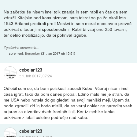
Na začetku še nisem imel tolk znanja in sem rabil en čas da sem
združil Kitajsko pod komunizmom, sam takrat so pa že okoli leta
1943 Britanci prodirali proti Moskvi in sem moral enostavno preveč
pokrivat s tedanjimi sposobnostimi. Rabil bi vsaj ene 250 tovarn,
ter delno mobilizacijo, da bi pokrival izgube.
Zgodovina sprememb…
spremenil:
Berserker
(
31. jan 2017 ob 15:51
)
cebelar123
::
1. feb 2017, 07:24
Odločil sem se, da bom poizkusil zasesti Kubo. Včeraj nisem imel
časa igrat, tako da bom danes probal. Edino malo me je strah, da
me USA nebo hotela dolgo gledati na svoji mehiški meji. Upam da
bodo zgradili zid in bodo mislili, da so varni dokler ne naredim vseh
priprav za otvoritev dveh frontnih linij. Ker iz mehike lahko
pokrivam z letali celotno področje nad kubo.
cebelar123
::
2. feb 2017, 10:18