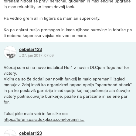
forsiram hitrost se pravi herschel, guderian in max engine upgrade
in max reluability ko imam dovolj tock.
Pa vedno grem all in figters da mam air superiority.
Ko pa enkrat rusijo premagas in imas njihove surovine in fabrike pa
ti nobena kopenska vojska nic vec ne more.
cebelar123
::
27. jan 2017, 07:09
Včeraj sem si na novo instaliral Hoi4 z novim DLCjem Together for
victory.
Vidim da so že dodali par novih funkcij in malo spremenili izgled
menujev. Zdaj imaš ko organiziraš napad opcijo "spearhead attack"
in pa ko postaviš garnizijo imaš opcijo kaj naj počenejo ala čuvajte
victory poitne,čuvajte bunkerje, pazite na partizane in še ene par
for.
Tukaj piše malo več in še slike so:
https://forum.paradoxplaza.com/forum/in...
cebelar123