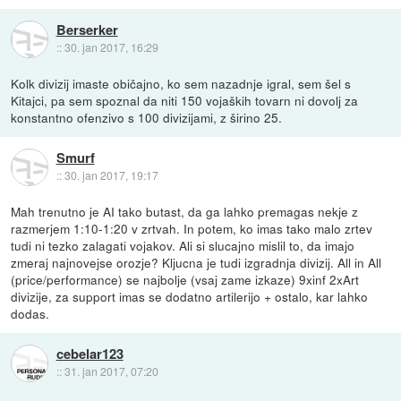
Berserker
::
30. jan 2017, 16:29
Kolk divizij imaste običajno, ko sem nazadnje igral, sem šel s
Kitajci, pa sem spoznal da niti 150 vojaških tovarn ni dovolj za
konstantno ofenzivo s 100 divizijami, z širino 25.
Smurf
::
30. jan 2017, 19:17
Mah trenutno je AI tako butast, da ga lahko premagas nekje z
razmerjem 1:10-1:20 v zrtvah. In potem, ko imas tako malo zrtev
tudi ni tezko zalagati vojakov. Ali si slucajno mislil to, da imajo
zmeraj najnovejse orozje? Kljucna je tudi izgradnja divizij. All in All
(price/performance) se najbolje (vsaj zame izkaze) 9xinf 2xArt
divizije, za support imas se dodatno artilerijo + ostalo, kar lahko
dodas.
cebelar123
::
31. jan 2017, 07:20