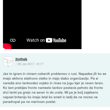
jtothek
::
26. jan 2017, 10:17
Jaz to igram in nimam nobenih problemov z rusi. Napades jih ko se
imajo aktivno stalinovo cistko in majo slabo organizacijo. Pa si
naredis eno tankovsko vojsko in rines na jugu kjer je raven teren.
Ko tam prebijes fronto namesto tankov postavis pehoto da fronto
drzi tanki pa grejo na sever in do urala. Mi pa je bolj zajebano
napast britanijo ko imajo letal ko smeti in ladij da ne mores ne
paradropat pa ne marincev poslat.