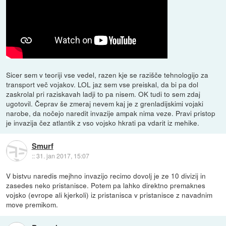
Sicer sem v teoriji vse vedel, razen kje se razišče tehnologijo za
transport več vojakov. LOL jaz sem vse preiskal, da bi pa dol
zaskrolal pri raziskavah ladji to pa nisem. OK tudi to sem zdaj
ugotovil. Čeprav še zmeraj nevem kaj je z grenladijskimi vojaki
narobe, da nočejo naredit invazije ampak nima veze. Pravi pristop
je invazija čez atlantik z vso vojsko hkrati pa vdarit iz mehike.
Smurf
::
31. jan 2017, 15:07
V bistvu naredis mejhno invazijo recimo dovolj je ze 10 divizij in
zasedes neko pristanisce. Potem pa lahko direktno premaknes
vojsko (evrope ali kjerkoli) iz pristanisca v pristanisce z navadnim
move premikom.