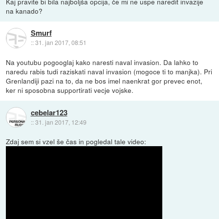
Kaj pravite bi bila najboljša opcija, če mi ne uspe naredit invazije
na kanado?
Smurf
::
31. jan 2017, 08:51
Na youtubu pogooglaj kako naresti naval invasion. Da lahko to
naredu rabis tudi raziskati naval invasion (mogoce ti to manjka). Pri
Grenlandiji pazi na to, da ne bos imel naenkrat gor prevec enot,
ker ni sposobna supportirati vecje vojske.
cebelar123
::
31. jan 2017, 12:49
Zdaj sem si vzel še čas in pogledal tale video: