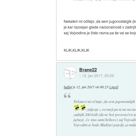
Nekateri mi očitajo ,da sem jugonostalgik (b
je kar razvejan glede nacionalnosti v zadnji
saj Vojvodina je čisto ravna pa še vsi se boj
KLIK,KLIK,KLIK
Brane22
::
12. jan 2017, 00:29
balluf
je
12. jan 2017 ob 00:23
izjavil
:
Nekateri mi očitajo ,da sem jugonostalgik 
,žaljenje z rovtarji pa ni na mes
zadnjih 200 letih (da ne boš presenečen tud
južneje ,če smo sami hribovci saj Vojvodina
Vojvodini te bodo Madžari pojedji za mali