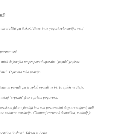
avil
:
rat slišiš pa ti skoči živec in te yugosi zelo motijo, vsaj
opazimo več.
e misli dejansjko na prepoved uporabe "južnih" jezikov.
čine". Oziroma tako pravijo.
ija na paradi, pa je sploh opazili ne bi. To sploh ne šteje.
 nekaj "srpskih" fraz v privat pogovoru.
bovskem fuku v familiji in s tem povezanimi degenreacijami, tudi
bavne zabavne variacije. Čimmanj razumeš domačina, tembolj je
ifično "oglata". Takrat je čefur.