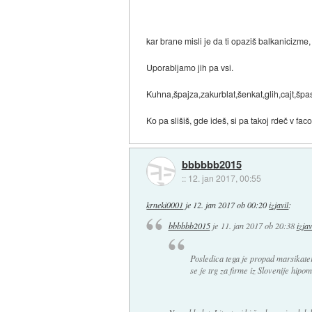
kar brane misli je da ti opaziš balkanicizm
Uporabljamo jih pa vsi.
Kuhna,špajza,zakurblat,šenkat,glih,cajt,špas,lu
Ko pa slišiš, gde ideš, si pa takoj rdeč v faco.
bbbbbb2015
::
12. jan 2017, 00:55
krneki0001
je
12. jan 2017 ob 00:20
izjavil
:
bbbbbb2015
je
11. jan 2017 ob 20:38
izjav
Posledica tega je propad marsikater
se je trg za firme iz Slovenije hipo