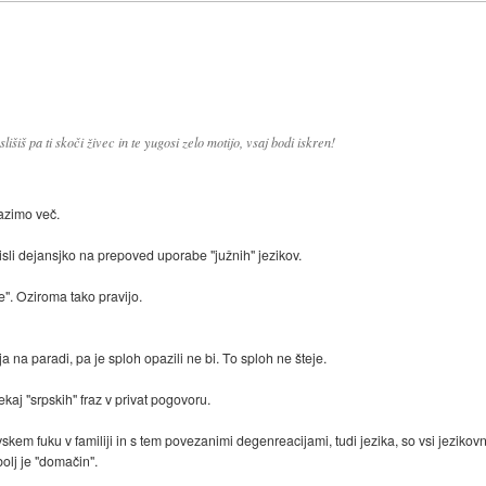
išiš pa ti skoči živec in te yugosi zelo motijo, vsaj bodi iskren!
pazimo več.
misli dejansjko na prepoved uporabe "južnih" jezikov.
e". Oziroma tako pravijo.
ja na paradi, pa je sploh opazili ne bi. To sploh ne šteje.
kaj "srpskih" fraz v privat pogovoru.
skem fuku v familiji in s tem povezanimi degenreacijami, tudi jezika, so vsi jeziko
lj je "domačin".