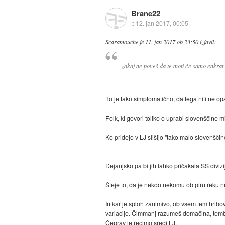
Brane22
::
12. jan 2017, 00:05
Scaramouche
je
11. jan 2017 ob 23:50
izjavil
:
zakaj ne poveš da te moti če samo enkrat sl
To je tako simptomatično, da tega niti ne o
Folk, ki govori toliko o uprabi slovenščine 
Ko pridejo v LJ slišijo "tako malo slovenščin
Dejanjsko pa bi jih lahko pričakala SS divizi
Šteje to, da je nekdo nekomu ob piru reku ne
In kar je sploh zanimivo, ob vsem tem hribov
variacije. Čimmanj razumeš domačina, tembo
Čeprav je recimo sredi LJ.