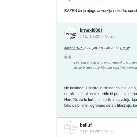
RAZEN če je njegova verzija nekoliko specifi
krneki0001
::
12. jan 2017, 00:20
bbbbbb2015
je
11. jan 2017 ob 20:38
izjavil
:
Posledica tega je propad marsikatere slove
firme iz Slovenije hipoma zaprl za preosta
Ne nakladat. Litostroj bi še danes imel delo, 
naročilo takrat osmih turbin bi prineslo denar
Naročilo za te turbine je prišlo iz avstrije, k
tako da bi imeli ogromno dela v litostroju, ke
balluf
::
12. jan 2017, 00:23