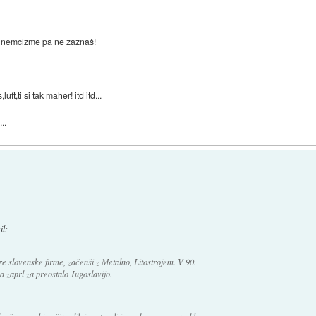
e, nemcizme pa ne zaznaš!
ft,ti si tak maher! itd itd...
..
il
:
e slovenske firme, začenši z Metalno, Litostrojem. V 90.
ma zaprl za preostalo Jugoslavijo.