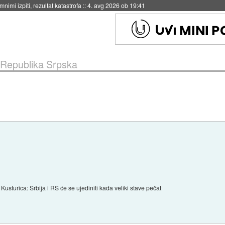
nimi izpiti, rezultat katastrofa
::
4. avg 2026 ob 19:41
Republika Srpska
Kusturica: Srbija i RS će se ujediniti kada veliki stave pečat