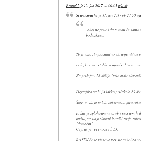
Brane22
je
12. jan 2017 ob 00:05
izjavil
:
Scaramouche
je
11. jan 2017 ob 23:50
izj
zakaj ne poveš da te moti če samo enk
bodi iskren!
To je tako simptomatično, da tega niti ne 
Folk, ki govori toliko o uprabi slovenščin
Ko pridejo v LJ slišijo "tako malo slovenš
Dejanjsko pa bi jih lahko pričakala SS diviz
Šteje to, da je nekdo nekomu ob piru reku
In kar je sploh zanimivo, ob vsem tem hri
jezika, so vsi jezikovni izrodki zanje za
"domačin".
Čeprav je recimo sredi LJ.
RAZEN če je njegova verzija nekoliko spec