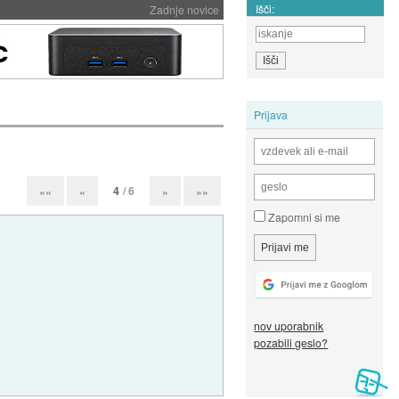
Išči:
Zadnje novice
Prijava
4
/ 6
««
«
»
»»
Zapomni si me
nov uporabnik
pozabili geslo?