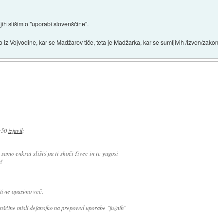
jih slišim o "uporabi slovenščine".
 so iz Vojvodine, kar se Madžarov tiče, teta je Madžarka, kar se sumljivih /izven/zako
:50
izjavil
:
 samo enkrat slišiš pa ti skoči živec in te yugosi
!
iti ne opazimo več.
venščine misli dejansjko na prepoved uporabe "južnih"