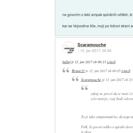
ne govorim o tebi ampak splošnih očitkih, ki 
kar se Vojvodine tiče, moji po fotrovi strani
Scaramouche
::
12. jan 2017, 00:34
balluf
je
12. jan 2017 ob 00:23
izjavil
:
Brane22
je
12. jan 2017 ob 00:05
izjavil
:
Scaramouche
je
11. jan 2017 ob 23
zakaj ne poveš da te moti če
zelo motijo, vsaj bodi iskren
To je tako simptomatično, da tega n
Folk, ki govori toliko o uprabi slo
jezikov.