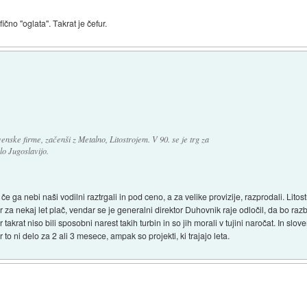
čno "oglata". Takrat je čefur.
nske firme, začenši z Metalno, Litostrojem. V 90. se je trg za
lo Jugoslavijo.
če ga nebi naši vodilni raztrgali in pod ceno, a za velike provizije, razprodali. Litost
 za nekaj let plač, vendar se je generalni direktor Duhovnik raje odločil, da bo razbil
jer takrat niso bili sposobni narest takih turbin in so jih morali v tujini naročat. In slo
r to ni delo za 2 ali 3 mesece, ampak so projekti, ki trajajo leta.