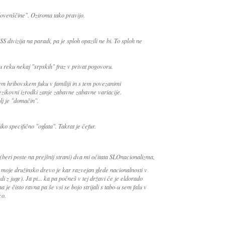
slovenščine". Oziroma tako pravijo.
S divizija na paradi, pa je sploh opazili ne bi. To sploh ne
u reku nekaj "srpskih" fraz v privat pogovoru.
em hribovskem fuku v familiji in s tem povezanimi
jezikovni izrodki zanje zabavne zabavne variacije.
j je "domačin".
o specifično "oglata". Takrat je čefur.
(beri poste na prejšnij strani) dva mi očitata SLOnacionalizma,
tu moje družinsko drevo je kar razvejan glede nacionalnosti v
i z juge). Ja pi... ka pa počneš v tej državi če je eldorado
 je čisto ravna pa še vsi se bojo strijali s tabo-u sem falu v
co.