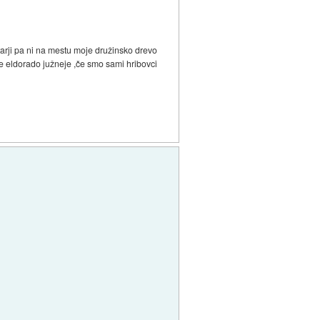
vtarji pa ni na mestu moje družinsko drevo
 je eldorado južneje ,če smo sami hribovci