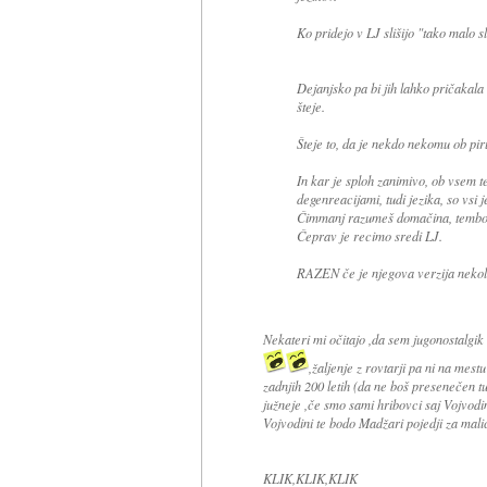
Ko pridejo v LJ slišijo "tako malo 
Dejanjsko pa bi jih lahko pričakala S
šteje.
Šteje to, da je nekdo nekomu ob pir
In kar je sploh zanimivo, ob vsem t
degenreacijami, tudi jezika, so vsi 
Čimmanj razumeš domačina, tembol
Čeprav je recimo sredi LJ.
RAZEN če je njegova verzija nekolik
Nekateri mi očitajo ,da sem jugonostalgik 
,žaljenje z rovtarji pa ni na mes
zadnjih 200 letih (da ne boš presenečen tud
južneje ,če smo sami hribovci saj Vojvodina
Vojvodini te bodo Madžari pojedji za mali
KLIK,KLIK,KLIK