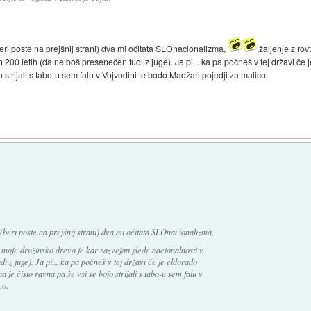
eri poste na prejšnij strani) dva mi očitata SLOnacionalizma,
,žaljenje z ro
h 200 letih (da ne boš presenečen tudi z juge). Ja pi... ka pa počneš v tej državi če
o strijali s tabo-u sem falu v Vojvodini te bodo Madžari pojedji za malico.
(beri poste na prejšnij strani) dva mi očitata SLOnacionalizma,
tu moje družinsko drevo je kar razvejan glede nacionalnosti v
i z juge). Ja pi... ka pa počneš v tej državi če je eldorado
 je čisto ravna pa še vsi se bojo strijali s tabo-u sem falu v
co.