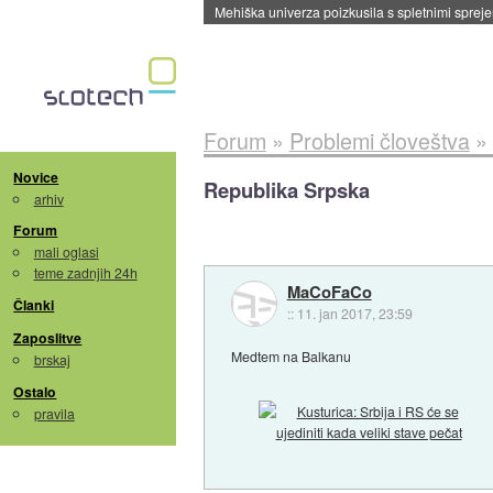
Mehiška univerza poizkusila s spletnimi sprejem
Forum
»
Problemi človeštva
»
Novice
Republika Srpska
arhiv
Forum
mali oglasi
teme zadnjih 24h
MaCoFaCo
Članki
::
11. jan 2017, 23:59
Zaposlitve
Medtem na Balkanu
brskaj
Ostalo
pravila