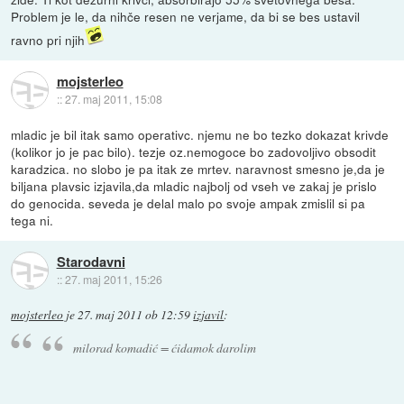
Problem je le, da nihče resen ne verjame, da bi se bes ustavil
ravno pri njih
mojsterleo
::
27. maj 2011, 15:08
mladic je bil itak samo operativc. njemu ne bo tezko dokazat krivde
(kolikor jo je pac bilo). tezje oz.nemogoce bo zadovoljivo obsodit
karadzica. no slobo je pa itak ze mrtev. naravnost smesno je,da je
biljana plavsic izjavila,da mladic najbolj od vseh ve zakaj je prislo
do genocida. seveda je delal malo po svoje ampak zmislil si pa
tega ni.
Starodavni
::
27. maj 2011, 15:26
mojsterleo
je
27. maj 2011 ob 12:59
izjavil
:
milorad komadić = ćidamok darolim