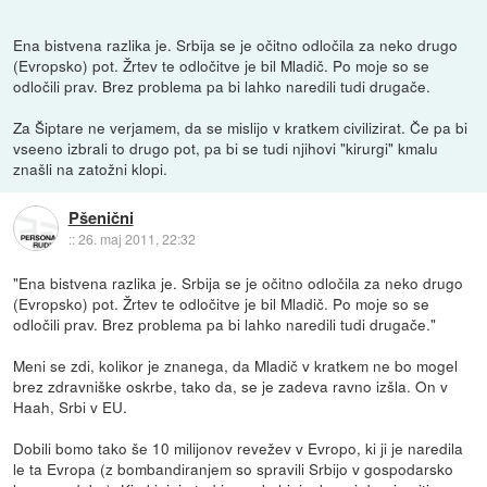
Ena bistvena razlika je. Srbija se je očitno odločila za neko drugo
(Evropsko) pot. Žrtev te odločitve je bil Mladič. Po moje so se
odločili prav. Brez problema pa bi lahko naredili tudi drugače.
Za Šiptare ne verjamem, da se mislijo v kratkem civilizirat. Če pa bi
vseeno izbrali to drugo pot, pa bi se tudi njihovi "kirurgi" kmalu
znašli na zatožni klopi.
Pšenični
::
26. maj 2011, 22:32
"Ena bistvena razlika je. Srbija se je očitno odločila za neko drugo
(Evropsko) pot. Žrtev te odločitve je bil Mladič. Po moje so se
odločili prav. Brez problema pa bi lahko naredili tudi drugače."
Meni se zdi, kolikor je znanega, da Mladič v kratkem ne bo mogel
brez zdravniške oskrbe, tako da, se je zadeva ravno izšla. On v
Haah, Srbi v EU.
Dobili bomo tako še 10 milijonov revežev v Evropo, ki ji je naredila
le ta Evropa (z bombandiranjem so spravili Srbijo v gospodarsko