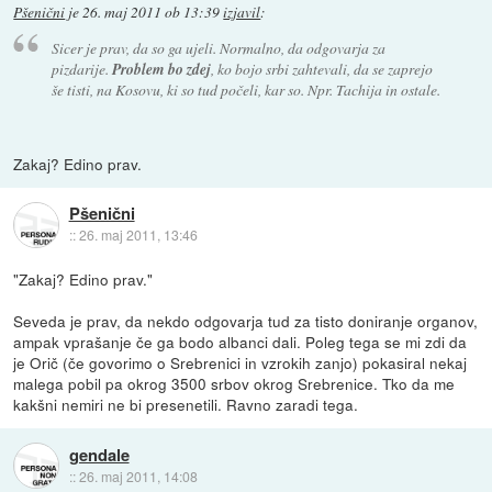
Pšenični
je
26. maj 2011 ob 13:39
izjavil
:
Sicer je prav, da so ga ujeli. Normalno, da odgovarja za
pizdarije.
Problem bo zdej
, ko bojo srbi zahtevali, da se zaprejo
še tisti, na Kosovu, ki so tud počeli, kar so. Npr. Tachija in ostale.
Zakaj? Edino prav.
Pšenični
::
26. maj 2011, 13:46
"Zakaj? Edino prav."
Seveda je prav, da nekdo odgovarja tud za tisto doniranje organov,
ampak vprašanje če ga bodo albanci dali. Poleg tega se mi zdi da
je Orič (če govorimo o Srebrenici in vzrokih zanjo) pokasiral nekaj
malega pobil pa okrog 3500 srbov okrog Srebrenice. Tko da me
kakšni nemiri ne bi presenetili. Ravno zaradi tega.
gendale
::
26. maj 2011, 14:08