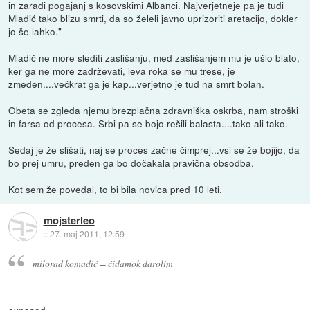
in zaradi pogajanj s kosovskimi Albanci. Najverjetneje pa je tudi
Mladić tako blizu smrti, da so želeli javno uprizoriti aretacijo, dokler
jo še lahko."
Mladič ne more slediti zaslišanju, med zaslišanjem mu je ušlo blato,
ker ga ne more zadrževati, leva roka se mu trese, je
zmeden....večkrat ga je kap...verjetno je tud na smrt bolan.
Obeta se zgleda njemu brezplačna zdravniška oskrba, nam stroški
in farsa od procesa. Srbi pa se bojo rešili balasta....tako ali tako.
Sedaj je že slišati, naj se proces začne čimprej...vsi se že bojijo, da
bo prej umru, preden ga bo dočakala pravična obsodba.
Kot sem že povedal, to bi bila novica pred 10 leti.
mojsterleo
::
27. maj 2011, 12:59
milorad komadić = ćidamok darolim