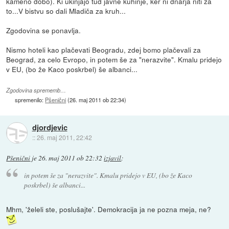
kameno dobo). Ki ukinjajo tud javne kuhinje, ker ni dnarja niti za
to...V bistvu so dali Mladiča za kruh...
Zgodovina se ponavlja.
Nismo hoteli kao plačevati Beogradu, zdej bomo plačevali za
Beograd, za celo Evropo, in potem še za "nerazvite". Kmalu pridejo
v EU, (bo že Kaco poskrbel) še albanci...
Zgodovina sprememb…
spremenilo:
Pšenični
(
26. maj 2011 ob 22:34
)
djordjevic
::
26. maj 2011, 22:42
Pšenični
je
26. maj 2011 ob 22:32
izjavil
:
in potem še za "nerazvite". Kmalu pridejo v EU, (bo že Kaco
poskrbel) še albanci...
Mhm, 'želeli ste, poslušajte'. Demokracija ja ne pozna meja, ne?