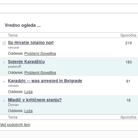
Vredno ogleda ...
Tema
Sporočila
⊘
So Hrvatje totalno nori
219
nevone
Oddelek:
Problemi človeštva
»
Sojenje Karadžiću
183
poweroff
Oddelek:
Problemi človeštva
»
Karadzic -- was arrested in Belgrade
81
mtosev
Oddelek:
Loža
»
Mladič v kritičnem stanju?
18
Doman
Oddelek:
Loža
Tema
Sporočila
Več podobnih tem