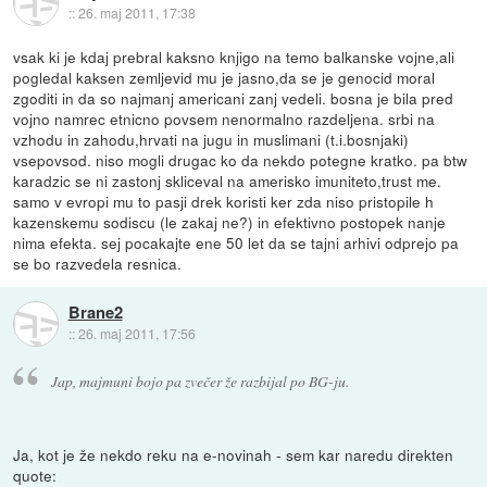
::
26. maj 2011, 17:38
vsak ki je kdaj prebral kaksno knjigo na temo balkanske vojne,ali
pogledal kaksen zemljevid mu je jasno,da se je genocid moral
zgoditi in da so najmanj americani zanj vedeli. bosna je bila pred
vojno namrec etnicno povsem nenormalno razdeljena. srbi na
vzhodu in zahodu,hrvati na jugu in muslimani (t.i.bosnjaki)
vsepovsod. niso mogli drugac ko da nekdo potegne kratko. pa btw
karadzic se ni zastonj skliceval na amerisko imuniteto,trust me.
samo v evropi mu to pasji drek koristi ker zda niso pristopile h
kazenskemu sodiscu (le zakaj ne?) in efektivno postopek nanje
nima efekta. sej pocakajte ene 50 let da se tajni arhivi odprejo pa
se bo razvedela resnica.
Brane2
::
26. maj 2011, 17:56
Jap, majmuni bojo pa zvečer že razbijal po BG-ju.
Ja, kot je že nekdo reku na e-novinah - sem kar naredu direkten
quote: