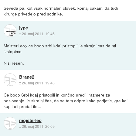
Seveda pa, kot vsak normalen človek, komaj čakam, da tudi
kirurge privedejo pred sodnike.
jype
::
26. maj 2011, 19:46
MojsterLeo> ce bodo srbi kdaj pristopili je skrajni cas da mi
izstopimo
Nisi resen.
Brane2
::
26. maj 2011, 19:48
Če bodo Srbi kdaj pristopili in končno uredili razmere za
poslovanje, je skrajni čas, da se tam odpre kako podjetje, gre kaj
kupit ali prodat itd...
mojsterleo
::
26. maj 2011, 20:09