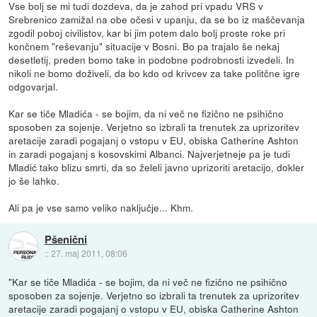
Vse bolj se mi tudi dozdeva, da je zahod pri vpadu VRS v
Srebrenico zamižal na obe očesi v upanju, da se bo iz maščevanja
zgodil poboj civilistov, kar bi jim potem dalo bolj proste roke pri
končnem "reševanju" situacije v Bosni. Bo pa trajalo še nekaj
desetletij, preden bomo take in podobne podrobnosti izvedeli. In
nikoli ne bomo doživeli, da bo kdo od krivcev za take politčne igre
odgovarjal.
Kar se tiče Mladića - se bojim, da ni več ne fizično ne psihično
sposoben za sojenje. Verjetno so izbrali ta trenutek za uprizoritev
aretacije zaradi pogajanj o vstopu v EU, obiska Catherine Ashton
in zaradi pogajanj s kosovskimi Albanci. Najverjetneje pa je tudi
Mladić tako blizu smrti, da so želeli javno uprizoriti aretacijo, dokler
jo še lahko.
Ali pa je vse samo veliko naključje... Khm.
Pšenični
::
27. maj 2011, 08:06
"Kar se tiče Mladića - se bojim, da ni več ne fizično ne psihično
sposoben za sojenje. Verjetno so izbrali ta trenutek za uprizoritev
aretacije zaradi pogajanj o vstopu v EU, obiska Catherine Ashton