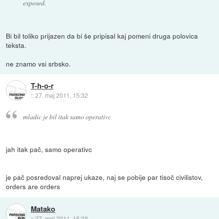
exposed.
Bi bil toliko prijazen da bi še pripisal kaj pomeni druga polovica
teksta.
ne znamo vsi srbsko.
T-h-o-r
::
27. maj 2011, 15:32
mladic je bil itak samo operativc
jah itak pač, samo operativc
je pač posredoval naprej ukaze, naj se pobije par tisoč civilistov,
orders are orders
Matako
::
27. maj 2011, 15:38