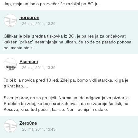
Jap, majmuni bojo pa zvečer že razbijal po BG-ju.
norcuron
::
26. maj 2011, 13:29
Glihkar je bila izredna tiskovka iz BG, je pa res ja za pričakovat
kakšen "prikaz" nestrinjanja na ulicah, če so že za parado ponosa
pol mesta stolkli.
Pšenični
::
26. maj 2011, 13:39
To bi bila novica pred 10 leti. Zdej pa, bomo vidli starčka, ki ga je
trikrat kap....
Sicer je prav, da so ga ujeli. Normalno, da odgovarja za pizdarije.
Problem bo zdej, ko bojo srbi zahtevali, da se zaprejo še tisti, na
Kosovu, ki so tud počeli, kar so. Npr. Tachija in ostale.
Zero0ne
::
26. maj 2011, 13:43