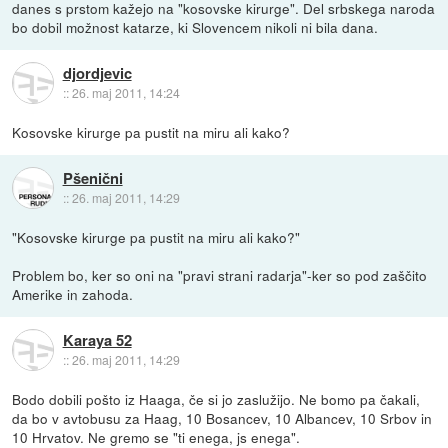
danes s prstom kažejo na "kosovske kirurge". Del srbskega naroda
bo dobil možnost katarze, ki Slovencem nikoli ni bila dana.
djordjevic
::
26. maj 2011, 14:24
Kosovske kirurge pa pustit na miru ali kako?
Pšenični
::
26. maj 2011, 14:29
"Kosovske kirurge pa pustit na miru ali kako?"
Problem bo, ker so oni na "pravi strani radarja"-ker so pod zaščito
Amerike in zahoda.
Karaya 52
::
26. maj 2011, 14:29
Bodo dobili pošto iz Haaga, če si jo zaslužijo. Ne bomo pa čakali,
da bo v avtobusu za Haag, 10 Bosancev, 10 Albancev, 10 Srbov in
10 Hrvatov. Ne gremo se "ti enega, js enega".