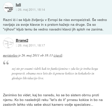
luli
::
26. maj 2011, 18:14
Razni ić-i se kljub življenju v Evropi še niso evropeizirali. Še vedno
navijajo za svoje klavce in s prstom kažejo na druge. Da so
"njihovi" kljub temu še vedno navadni klavci jih sploh ne zanima.
Brane2
::
26. maj 2011, 18:17
mojsterleo
je
26. maj 2011 ob 18:13
izjavil
:
sej ste pr osami vidrli kak to funkcijonira v zda ko je treba koga
pospravit. obama rece lets do it,prnese kokice in kokakolo in
gledajo likvidacijo live.
Zanimivo bo videt, kaj bo naredu, ko se bo sistem obrnu proti
njemu. Ko bo naslednjič reku "let's do it" prnesu kokice in bo na
zaslonih lahko vidu sebe skozi kamero vodje specialcev...