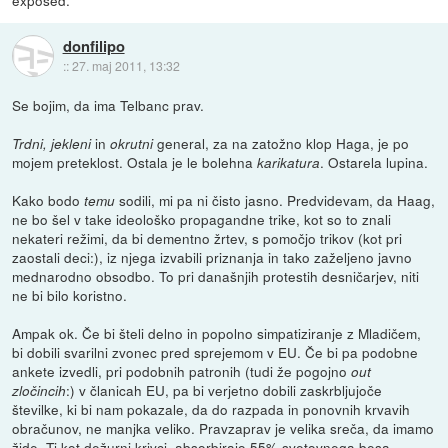
exposed.
donfilipo
::
27. maj 2011, 13:32
Se bojim, da ima Telbanc prav.
in
general, za na zatožno klop Haga, je po
Trdni, jekleni
okrutni
mojem preteklost. Ostala je le bolehna
. Ostarela lupina.
karikatura
Kako bodo
sodili, mi pa ni čisto jasno. Predvidevam, da Haag,
temu
ne bo šel v take ideološko propagandne trike, kot so to znali
nekateri režimi, da bi dementno žrtev, s pomočjo trikov (kot pri
zaostali deci:), iz njega izvabili priznanja in tako zaželjeno javno
mednarodno obsodbo. To pri današnjih protestih desničarjev, niti
ne bi bilo koristno.
Ampak ok. Če bi šteli delno in popolno simpatiziranje z Mladičem,
bi dobili svarilni zvonec pred sprejemom v EU. Če bi pa podobne
ankete izvedli, pri podobnih patronih (tudi že pogojno
out
:) v članicah EU, pa bi verjetno dobili zaskrbljujoče
zločincih
številke, ki bi nam pokazale, da do razpada in ponovnih krvavih
obračunov, ne manjka veliko. Pravzaprav je velika sreča, da imamo
žide. Ti kot dežurni krivci, absorbirajo 55% svetovnega besa.