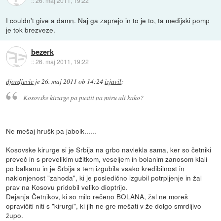
::
26. maj 2011, 19:22
I couldn't give a damn. Naj ga zaprejo in to je to, ta medijski pomp
je tok brezveze.
bezerk
::
26. maj 2011, 19:22
djordjevic
je
26. maj 2011 ob 14:24
izjavil
:
Kosovske kirurge pa pustit na miru ali kako?
Ne mešaj hrušk pa jabolk......
Kosovske kirurge si je Srbija na grbo navlekla sama, ker so četniki
preveč in s prevelikim užitkom, veseljem in bolanim zanosom klali
po balkanu in je Srbija s tem izgubila vsako kredibilnost in
naklonjenost "zahoda", ki je posledično izgubil potrpljenje in žal
prav na Kosovu pridobil veliko dioptrijo.
Dejanja Četnikov, ki so milo rečeno BOLANA, žal ne moreš
opravičiti niti s "kirurgi", ki jih ne gre mešati v že dolgo smrdljivo
župo.