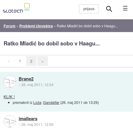
☰
Forum
»
Problemi človeštva
»
Ratko Mladić bo dobil sobo v Haagu...
Ratko Mladić bo dobil sobo v Haagu...
«
1
2
»
Brane2
::
26. maj 2011, 12:24
KLIK !
premaknil iz
Loža
:
Gandalfar
(
26. maj 2011 ob 13:29
)
imallears
::
26. maj 2011, 12:56