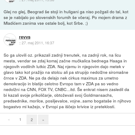
Glej no glej, Beograd še stoji in huligani ga niso požgali do tal, kot
se je nabijalo po slovenskih forumih še včeraj. Po mojem drama z
Mladićem zanima vse ostale bolj, kot Srbe. ;)
revvs
::
27. maj 2011, 16:37
So ga ulovili oz. prikazali zadnji trenutek, na zadnji rok, na licu
mesta, vendar se zdaj komaj začne mučkalica bednega Haaga in
njegovih vodilnih lutkic ZDA. Naj njemu in njegovim dajo metek v
glavo tako kot pražijo na stolcu ali pa strupijo nedolžne siromašne
črnce v ZDA. Ne pa da delajo nek cirkus maximus za umetno
demokracijo in blatijo celotno Evropo tam v ZDA pa so vedno
nedolžni na CNN, FOX TV, CNBC...itd. Še enkrat nisem zasledil da
bi kazali svoje prikoličarje, obtoževali svoj Goldmansachs,
predsednike, morilce, posiljevalce, vojne..samo bogataše in njihovo
bogastvo mi kažejo, v Evropi pa iščejo krivice iz preteklosti.
«
1
2
»