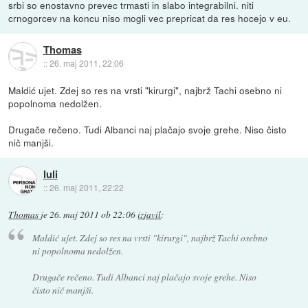
srbi so enostavno prevec trmasti in slabo integrabilni. niti
crnogorcev na koncu niso mogli vec prepricat da res hocejo v eu.
Thomas
::
26. maj 2011, 22:06
Maldić ujet. Zdej so res na vrsti "kirurgi", najbrž Tachi osebno ni
popolnoma nedolžen.
Drugače rečeno. Tudi Albanci naj plačajo svoje grehe. Niso čisto
nič manjši.
luli
::
26. maj 2011, 22:22
Thomas
je
26. maj 2011 ob 22:06
izjavil
:
Maldić ujet. Zdej so res na vrsti "kirurgi", najbrž Tachi osebno
ni popolnoma nedolžen.
Drugače rečeno. Tudi Albanci naj plačajo svoje grehe. Niso
čisto nič manjši.