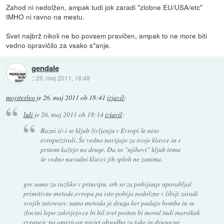
Zahod ni nedolžen, ampak tudi jok zaradi "zlobne EU/USA/etc"
IMHO ni ravno na mestu.
Svet najbrž nikoli ne bo povsem pravičen, ampak to ne more biti
vedno opravičilo za vsako s*anje.
gendale
::
26. maj 2011, 18:48
mojsterleo
je
26. maj 2011 ob 18:41
izjavil
:
luli
je
26. maj 2011 ob 18:14
izjavil
:
Razni ić-i se kljub življenju v Evropi še niso
evropeizirali. Še vedno navijajo za svoje klavce in s
prstom kažejo na druge. Da so "njihovi" kljub temu
še vedno navadni klavci jih sploh ne zanima.
gre samo za razliko v principu. srb so za pobijanje uporabljal
primitivne metode,evropa pa isto pobija nedolzne v libiji zaradi
svojih interesov. samo metoda je druga ker padajo bombe in se
zlocini lepo zakrijejo.ce bi bil svet posten bi moral tudi marsikak
evropejc pa american prejet obsodbo za take in drugacne