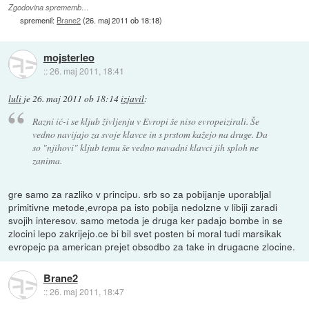
Zgodovina sprememb…
spremenil:
Brane2
(
26. maj 2011 ob 18:18
)
mojsterleo
::
26. maj 2011, 18:41
luli
je
26. maj 2011 ob 18:14
izjavil
:
Razni ić-i se kljub življenju v Evropi še niso evropeizirali. Še
vedno navijajo za svoje klavce in s prstom kažejo na druge. Da
so "njihovi" kljub temu še vedno navadni klavci jih sploh ne
zanima.
gre samo za razliko v principu. srb so za pobijanje uporabljal
primitivne metode,evropa pa isto pobija nedolzne v libiji zaradi
svojih interesov. samo metoda je druga ker padajo bombe in se
zlocini lepo zakrijejo.ce bi bil svet posten bi moral tudi marsikak
evropejc pa american prejet obsodbo za take in drugacne zlocine.
Brane2
::
26. maj 2011, 18:47