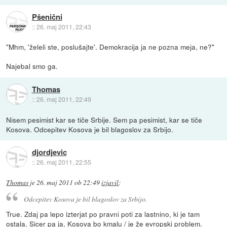
Pšenični
::
26. maj 2011, 22:43
"Mhm, 'želeli ste, poslušajte'. Demokracija ja ne pozna meja, ne?"
Najebal smo ga.
Thomas
::
26. maj 2011, 22:49
Nisem pesimist kar se tiče Srbije. Sem pa pesimist, kar se tiče
Kosova. Odcepitev Kosova je bil blagoslov za Srbijo.
djordjevic
::
26. maj 2011, 22:55
Thomas
je
26. maj 2011 ob 22:49
izjavil
:
Odcepitev Kosova je bil blagoslov za Srbijo.
True. Zdaj pa lepo izterjat po pravni poti za lastnino, ki je tam
ostala. Sicer pa ja, Kosova bo kmalu / je že evropski problem.