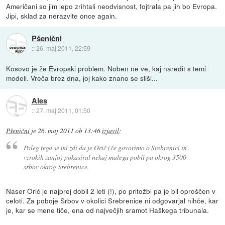
Američani so jim lepo zrihtali neodvisnost, fojtrala pa jih bo Evropa.
Jipi, sklad za nerazvite once again.
Pšenični
::
26. maj 2011, 22:59
Kosovo je že Evropski problem. Noben ne ve, kaj naredit s temi
modeli. Vreča brez dna, joj kako znano se sliši...
Ales
::
27. maj 2011, 01:50
Pšenični
je
26. maj 2011 ob 13:46
izjavil
:
Poleg tega se mi zdi da je Orič (če govorimo o Srebrenici in
vzrokih zanjo) pokasiral nekaj malega pobil pa okrog 3500
srbov okrog Srebrenice.
Naser Orić je najprej dobil 2 leti (!), po pritožbi pa je bil oproščen v
celoti. Za poboje Srbov v okolici Srebrenice ni odgovarjal nihče, kar
je, kar se mene tiče, ena od največjih sramot Haškega tribunala.