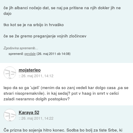
če jih albanci nočejo dat, se naj pa pritisne na njih dokler jih ne
dajo
tko kot se je na srbijo in hrvaško
če se že gremo preganjanje vojnih zločincev
Zgodovina sprememb…
spremenil:
gendale
(
26. maj 2011 ob 14:08
)
mojsterleo
::
26. maj 2011, 14:12
lepo da so ga 'ujeli' (menim da so zanj vedeli kar dolgo casa ,pa se
stvari nisopremaknile). in kaj sedaj? pot v haag in smrt v celici
zaladi nesramno dolgih postopkov?
Karaya 52
::
26. maj 2011, 14:22
Če prizna bo sojenja hitro konec. Sodba bo bolj za tiste Srbe, ki