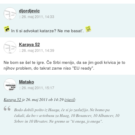
djordjevic
::
26. maj 2011, 14:33
In ti si advokat katarze? Ne me basat'.
Karaya 52
::
26. maj 2011, 14:39
Ne bom se šel te igre. Če Srbi menijo, da se jim godi krivica je to
njihov problem, do takrat zame niso "EU ready".
Matako
::
26. maj 2011, 15:17
Karaya 52
je
26. maj 2011 ob 14:29
izjavil
:
Bodo dobili pošto iz Haaga, če si jo zaslužijo. Ne bomo pa
čakali, da bo v avtobusu za Haag, 10 Bosancev, 10 Albancev, 10
Srbov in 10 Hrvatov. Ne gremo se "ti enega, js enega".