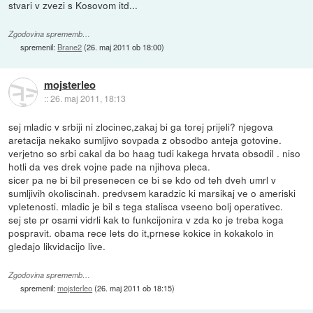
stvari v zvezi s Kosovom itd...
Zgodovina sprememb…
spremenil:
Brane2
(
26. maj 2011 ob 18:00
)
mojsterleo
::
26. maj 2011, 18:13
sej mladic v srbiji ni zlocinec,zakaj bi ga torej prijeli? njegova
aretacija nekako sumljivo sovpada z obsodbo anteja gotovine.
verjetno so srbi cakal da bo haag tudi kakega hrvata obsodil . niso
hotli da ves drek vojne pade na njihova pleca.
sicer pa ne bi bil presenecen ce bi se kdo od teh dveh umrl v
sumljivih okoliscinah. predvsem karadzic ki marsikaj ve o ameriski
vpletenosti. mladic je bil s tega stalisca vseeno bolj operativec.
sej ste pr osami vidrli kak to funkcijonira v zda ko je treba koga
pospravit. obama rece lets do it,prnese kokice in kokakolo in
gledajo likvidacijo live.
Zgodovina sprememb…
spremenil:
mojsterleo
(
26. maj 2011 ob 18:15
)