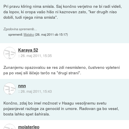
Pri pravu kliring nima smisla. Saj končno verjetno ne bi radi videli,
da lopov, ki oropa vašo hišo ni kaznovan zato, "ker drugih niso
dobili, tudi njega nima smisla".
Zgodovina sprememb…
spremenil:
Matako
(
26. maj 2011 ob 15:17
)
Karaya 52
::
26. maj 2011, 15:35
Zunanjemu opazovalcu se res zdi nesmisleno, čustveno vpleteni
pa po vsej sili iščejo tarčo na "drugi strani".
nnn
::
26. maj 2011, 15:43
Končno, zdaj bo imel možnost v Haagu vesoljnemu svetu
pojasnjevat razloge za genocid in umore. Radovan ga bo vesel,
bosta lahko spet šahirala.
mojsterleo