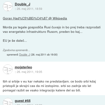
Double_J
::
26. maj 2011, 18:59
Goran Had%C5%BEi%C4%87 @ Wikipedia
Morda pa tegale gospodiča Rusi čuvajo in bo prej treba razprodati
vso energetsko infrastrukturo Rusom, preden bo kaj...
EU je še daleč...
Zgodovina sprememb…
spremenil:
Double_J
(
26. maj 2011 ob 19:00
)
mojsterleo
::
26. maj 2011, 19:05
tbh si srbije v eu kar nekako ne predstavljam. ce bodo srbi kdaj
pristopili je skrajni cas da mi izstopimo. srbi so zadnje sto let
pomagal razbit se vsako integracijo katere del so bili.
guest #44