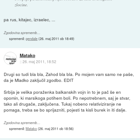
zlocine.
pa rus, kitajec, izraelec, ...
Zgodovina sprememb…
spremenil:
gendale
(
26. maj 2011 ob 18:49
)
Matako
::
26. maj 2011, 18:52
Drugi so tudi bla bla, Zahod bla bla. Po mojem vam samo ne paše,
da je Mladko zaključil zgodbo. EDIT
Srbija je velika poraženka balkanskih vojn in to je pač še en
opomin, ki marsikoga potihem boli. Po nepotrebnem, saj je stvar,
tako ali drugače, zaključena. Tukaj nobeno relativiziranje ne
pomaga, treba se bo sprijazniti, pojesti ta kisli burek in iti dalje.
Zgodovina sprememb…
spremenil:
Matako
(
26. maj 2011 ob 18:56
)