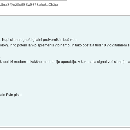
#VUbraS@e2$u5ESwE67&uhukuCh3pr
 Kupi si analogno/digitalni pretvornik in boš vidu.
ov). In to potem lahko spremeniš v binarno. In tako obstaja tudi 10 v digitalniem si
.
abelski modem in kakšno modulacijo uporablja. A ker ima ta signal več stanj (ali amp
alo Byte pisat.