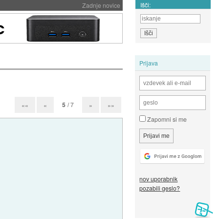
Išči:
Zadnje novice
Prijava
5
/ 7
««
«
»
»»
Zapomni si me
nov uporabnik
pozabili geslo?