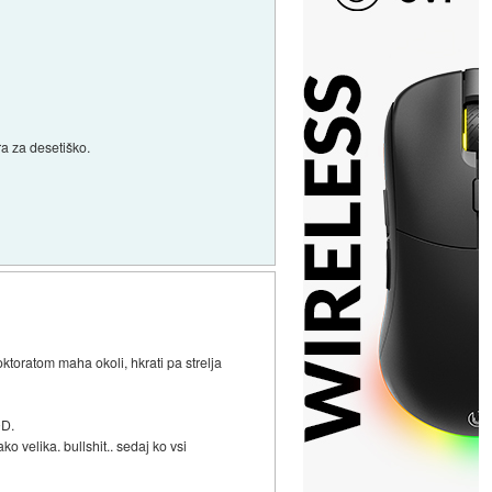
ra za desetiško.
 doktoratom maha okoli, hkrati pa strelja
OD.
o velika. bullshit.. sedaj ko vsi