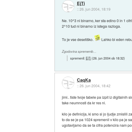
EjTi
::
26. jun 2004, 18:19
Ne. 10^3 ni binarno, ker sta edino 0 in 1 cifri
2^10 tud ni binarno iz istega razloga.
To je vse desetiško.
Lahko bi eden rebu 
Zgodovina sprememb…
spremenil:
EjTi
(
26. jun 2004 ob 18:32
)
CaqKa
::
26. jun 2004, 18:42
jimi.. tiste tvoje tabele pa izpit iz digitalni
take neumnosti da kr res ni.
kilo je definicija, ki smo si jo ljudje z
to da se je pa 1024 spremenil v kilo pa je sa
ugotavljamo da se ta cifra potencira nam post