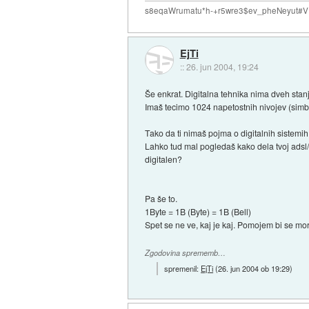
s8eqaWrumatu*h-+r5wre3$ev_pheNeyut
EjTi
::
26. jun 2004, 19:24
Še enkrat. Digitalna tehnika nima dveh stanj.
Imaš tecimo 1024 napetostnih nivojev (simbol
Tako da ti nimaš pojma o digitalnih sistemih
Lahko tud mal pogledaš kako dela tvoj adsl/k
digitalen?
Pa še to.
1Byte = 1B (Byte) = 1B (Bell)
Spet se ne ve, kaj je kaj. Pomojem bi se mor
Zgodovina sprememb…
spremenil:
EjTi
(
26. jun 2004 ob 19:29
)