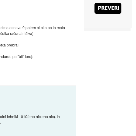
 recimo osnova 9 potem bi bilo pa to malo
začetka računalništva)
tka prebrali.
dardu pa "bit" torej:
talni tehniki 1010(ena nic ena nic). In
.