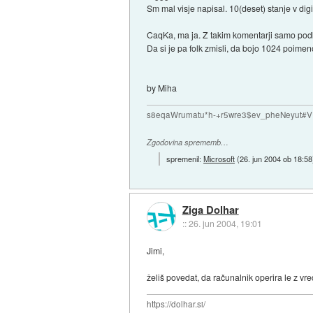
Sm mal visje napisal. 10(deset) stanje v digi
CaqKa, ma ja. Z takim komentarji samo podkr
Da si je pa folk zmisli, da bojo 1024 poimenova
by Miha
s8eqaWrumatu*h-+r5wre3$ev_pheNeyut
Zgodovina sprememb…
spremenil:
Microsoft
(
26. jun 2004 ob 18:58
Ziga Dolhar
::
26. jun 2004, 19:01
Jimi,
želiš povedat, da računalnik operira le z vre
https://dolhar.si/