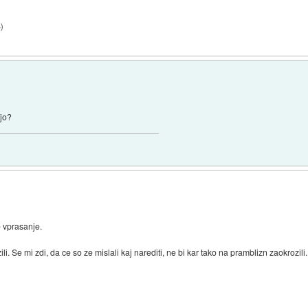
4
)
ijo?
e vprasanje.
. Se mi zdi, da ce so ze mislali kaj narediti, ne bi kar tako na pramblizn zaokrozili.