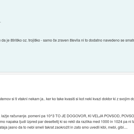
.
da je štiriško oz. trojiško - samo če zraven števila ni to dodatno navedeno se smat
h sistemov si ti vtakni nekam ja.. ker ko take kvasiš si kot neki kvazi doktor ki z svojim
mislili za lažje računanje. pomeni pa 10^3 TO JE DOGOVOR, KI VELJA POVSOD, POVS
mo napaka ljudi izpred par desetletij ki so rekli da razlika med 1000 in 1024 pa ni tak
aja jasno da to nebi smeli takrat zaokrožit in zato smo uvedli kibi, mebi, gibi....