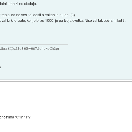
talni tehniki ne obstaja.
epis, da ne ves kaj dosti o enkah in nulah. :)))
l kr kilo, zato, ker je blizu 1000, je pa tvoja cvetka. Niso vsi tak povrsni, kot ti.
#VUbraS@e2$u5ESwE67&uhukuCh3pr
)
dnostima "0" in "1"?