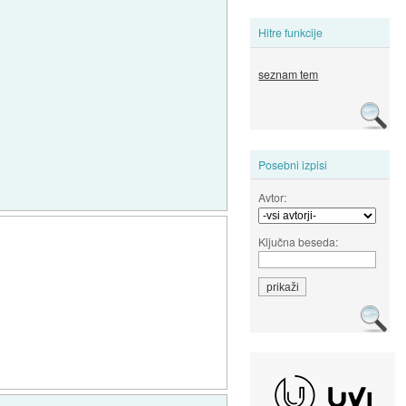
Hitre funkcije
seznam tem
Posebni izpisi
Avtor:
Ključna beseda: