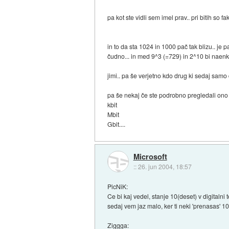
pa kot ste vidli sem imel prav.. pri bitih so 
in to da sta 1024 in 1000 pač tak blizu.. je 
čudno... in med 9^3 (=729) in 2^10 bi naenkra
jimi.. pa še verjetno kdo drug ki sedaj sam
pa še nekaj če ste podrobno pregledali ono sl
kbit
Mbit
Gbit....
Microsoft
::
26. jun 2004, 18:57
PicNiK:
Ce bi kaj vedel, stanje 10(deset) v digitalni 
sedaj vem jaz malo, ker ti neki 'prenasas' 1
Ziggga: