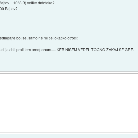
Bajtov = 10^3 B) velike datoteke?
000 Bajtov?
agajte boljše, samo ne mi tle jokat ko otroci:
m tudi jaz bil proti tem predponam..... KER NISEM VEDEL TOČNO ZAKAJ SE GRE.