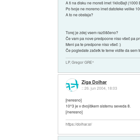
A ti na disku ne moreš imet 1kiloBajt (1000 
Po tvoje ne moremo imet datoteke velike 1
A to ne obstaja?
Torej je zdej vsem razčiščeno?
Če vam pa nove predpoone niso všeč pa predl
Meni pa te predpone niso všeč :)
Če pogledate začetk te teme vidite da se
LP, Gregor GRE^
Ziga Dolhar
::
26. jun 2004, 18:03
[neresno]
10^3 je v dvojiškem sistemu seveda 8.
[/neresno]
https://dolhar.si/