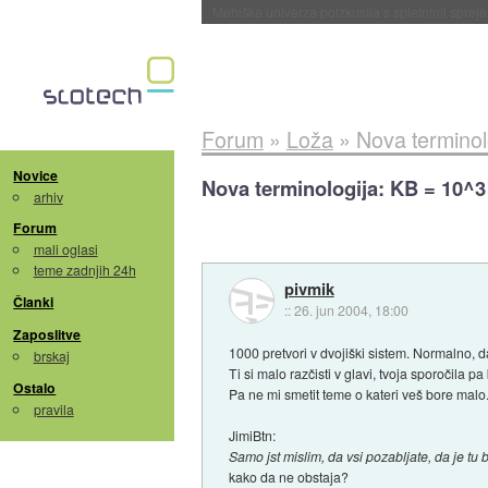
Evropska vesoljska agencija razvija svojo rak
Forum
»
Loža
»
Nova terminol
Novice
Nova terminologija: KB = 10^3
arhiv
Forum
mali oglasi
teme zadnjih 24h
pivmik
Članki
::
26. jun 2004, 18:00
Zaposlitve
1000 pretvori v dvojiški sistem. Normalno, da
brskaj
Ti si malo razčisti v glavi, tvoja sporočila 
Ostalo
Pa ne mi smetit teme o kateri veš bore malo
pravila
JimiBtn:
Samo jst mislim, da vsi pozabljate, da je tu 
kako da ne obstaja?