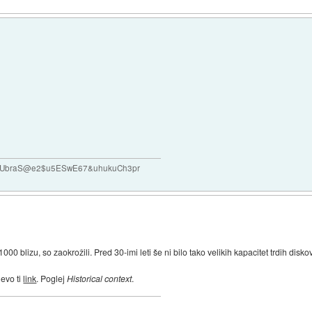
#VUbraS@e2$u5ESwE67&uhukuCh3pr
000 blizu, so zaokrožili. Pred 30-imi leti še ni bilo tako velikih kapacitet trdih dis
 evo ti
link
. Poglej
Historical context
.