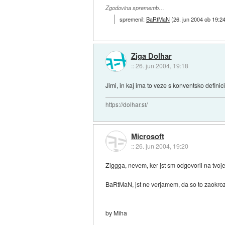
Zgodovina sprememb…
spremenil:
BaRtMaN
(
26. jun 2004 ob 19:2
Ziga Dolhar
::
26. jun 2004, 19:18
Jimi, in kaj ima to veze s konventsko definic
https://dolhar.si/
Microsoft
::
26. jun 2004, 19:20
Ziggga, nevem, ker jst sm odgovoril na tvoj
BaRtMaN, jst ne verjamem, da so to zaokrozili
by Miha