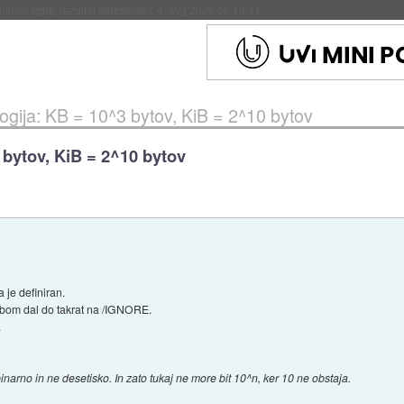
eto za večkratno uporabo
::
4. avg 2026 ob 19:41
ogija: KB = 10^3 bytov, KiB = 2^10 bytov
 bytov, KiB = 2^10 bytov
 je definiran.
pa bom dal do takrat na /IGNORE.
.
binarno in ne desetisko. In zato tukaj ne more bit 10^n, ker 10 ne obstaja.