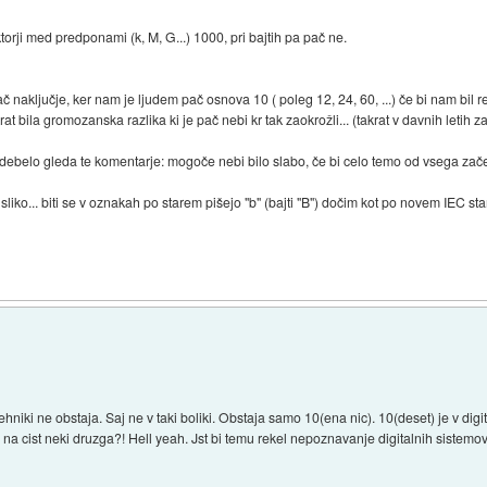
faktorji med predponami (k, M, G...) 1000, pri bajtih pa pač ne.
pač naključje, ker nam je ljudem pač osnova 10 ( poleg 12, 24, 60, ...) če bi nam bil
t bila gromozanska razlika ki je pač nebi kr tak zaokrožli... (takrat v davnih letih 
o debelo gleda te komentarje: mogoče nebi bilo slabo, če bi celo temo od vsega zače
iko... biti se v oznakah po starem pišejo "b" (bajti "B") dočim kot po novem IEC stan
tehniki ne obstaja. Saj ne v taki boliki. Obstaja samo 10(ena nic). 10(deset) je v digi
0 na cist neki druzga?! Hell yeah. Jst bi temu rekel nepoznavanje digitalnih sistemov