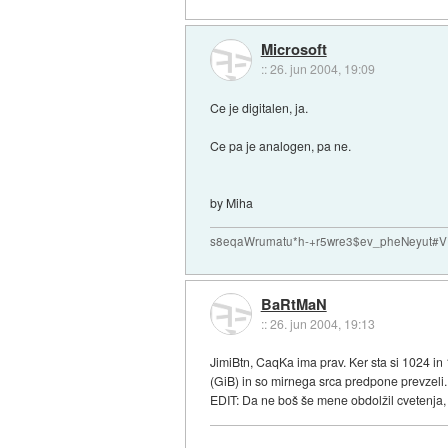
Microsoft
::
26. jun 2004, 19:09
Ce je digitalen, ja.
Ce pa je analogen, pa ne.
by Miha
s8eqaWrumatu*h-+r5wre3$ev_pheNeyut
BaRtMaN
::
26. jun 2004, 19:13
JimiBtn, CaqKa ima prav. Ker sta si 1024 in 1
(GiB) in so mirnega srca predpone prevzeli.
EDIT: Da ne boš še mene obdolžil cvetenja,