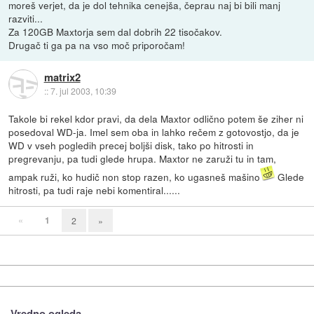
moreš verjet, da je dol tehnika cenejša, čeprau naj bi bili manj
razviti...
Za 120GB Maxtorja sem dal dobrih 22 tisočakov.
Drugač ti ga pa na vso moč priporočam!
matrix2
::
7. jul 2003, 10:39
Takole bi rekel kdor pravi, da dela Maxtor odlično potem še ziher ni
posedoval WD-ja. Imel sem oba in lahko rečem z gotovostjo, da je
WD v vseh pogledih precej boljši disk, tako po hitrosti in
pregrevanju, pa tudi glede hrupa. Maxtor ne zaruži tu in tam,
ampak ruži, ko hudič non stop razen, ko ugasneš mašino
Glede
hitrosti, pa tudi raje nebi komentiral......
«
1
2
»
Vredno ogleda ...