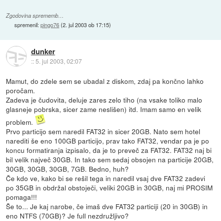
Zgodovina sprememb…
spremenil:
pingo76
(
2. jul 2003 ob 17:15
)
dunker
::
5. jul 2003, 02:07
Mamut, do zdele sem se ubadal z diskom, zdaj pa končno lahko
poročam.
Zadeva je čudovita, deluje zares zelo tiho (na vsake toliko malo
glasneje pobrska, sicer zame neslišen) itd. Imam samo en velik
problem.
Prvo particijo sem naredil FAT32 in sicer 20GB. Nato sem hotel
narediti še eno 100GB particijo, prav tako FAT32, vendar pa je po
koncu formatiranja izpisalo, da je to preveč za FAT32. FAT32 naj bi
bil velik največ 30GB. In tako sem sedaj obsojen na particije 20GB,
30GB, 30GB, 30GB, 7GB. Bedno, huh?
Če kdo ve, kako bi se rešil tega in naredil vsaj dve FAT32 zadevi
po 35GB in obdržal obstoječi, veliki 20GB in 30GB, naj mi PROSIM
pomaga!!!
Še to... Je kaj narobe, če imaš dve FAT32 particiji (20 in 30GB) in
eno NTFS (70GB)? Je full nezdružljivo?