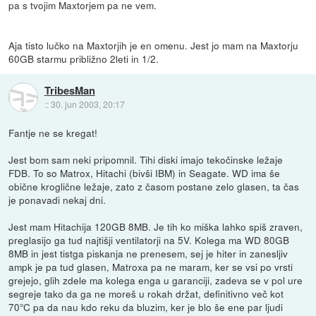
pa s tvojim Maxtorjem pa ne vem.
Aja tisto lučko na Maxtorjih je en omenu. Jest jo mam na Maxtorju
60GB starmu približno 2leti in 1/2.
TribesMan
::
30. jun 2003, 20:17
Fantje ne se kregat!
Jest bom sam neki pripomnil. Tihi diski imajo tekočinske ležaje
FDB. To so Matrox, Hitachi (bivši IBM) in Seagate. WD ima še
obične kroglične ležaje, zato z časom postane zelo glasen, ta čas
je ponavadi nekaj dni.
Jest mam Hitachija 120GB 8MB. Je tih ko miška lahko spiš zraven,
preglasijo ga tud najtišji ventilatorji na 5V. Kolega ma WD 80GB
8MB in jest tistga piskanja ne prenesem, sej je hiter in zanesljiv
ampk je pa tud glasen, Matroxa pa ne maram, ker se vsi po vrsti
grejejo, glih zdele ma kolega enga u garanciji, zadeva se v pol ure
segreje tako da ga ne moreš u rokah držat, definitivno več kot
70°C pa da nau kdo reku da bluzim, ker je blo še ene par ljudi