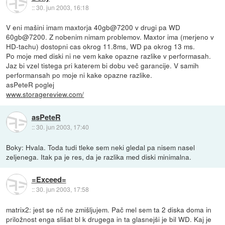
::
30. jun 2003, 16:18
V eni mašini imam maxtorja 40gb@7200 v drugi pa WD
60gb@7200. Z nobenim nimam problemov. Maxtor ima (merjeno v
HD-tachu) dostopni cas okrog 11.8ms, WD pa okrog 13 ms.
Po moje med diski ni ne vem kake opazne razlike v performasah.
Jaz bi vzel tistega pri katerem bi dobu več garancije. V samih
performansah po moje ni kake opazne razlike.
asPeteR poglej
www.storagereview.com/
asPeteR
::
30. jun 2003, 17:40
Boky: Hvala. Toda tudi tleke sem neki gledal pa nisem nasel
zeljenega. Itak pa je res, da je razlika med diski minimalna.
=Exceed=
::
30. jun 2003, 17:58
matrix2: jest se nč ne zmišljujem. Pač mel sem ta 2 diska doma in
priložnost enga slišat bl k drugega in ta glasnejši je bil WD. Kaj je