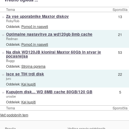
Tema
Sporočila
»
Za vse uporabnike Maxtor diskov
13
RobyRob
Oddelek:
Pomoč in nasveti
»
Optimalne nastavitve za wd120gb 8mb cache
21
Redman
Oddelek:
Pomoč in nasveti
»
Na disk WD120JB kloniral Maxtor 60Gb in stvar je
53
pocasnejsa
Buggy
Oddelek:
Strojna oprema
»
isce se TIH trdi disk
22
jurc
Oddelek:
Kaj kupiti
»
Kupujem disk... WD 8MB cache 80GB/120 GB
5
urosbe
Oddelek:
Kaj kupiti
Tema
Sporočila
Več podobnih tem
Pravila
Večina pravic pridržanih