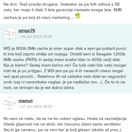
Ne drzi. Testi pravijo drugace. Vsekakor se pa folk odloca s SE
zato, ker imajo ti diski 3 leta garancije namesto enega leta. 8MB
cachea je pa bolj ali manj marketing ...
pingo76
::
26. jun 2003, 23:30
WD-ja 80Gb 8Mb cache je sicer super disk a sem ga podaril punci
ki ima bolj zaprto ohišje od mojega. Omislil sem si Seagate 120Gb
8Mb cache (PATA) in sedaj imam enako hiter in 40Gb večji disk.
Kje je bistvo? Sedaj imam kočno mir! Če lučk nebi bilo nebi morgel
trdit da je pc prižgan. Z WD-jem pa po 4-ih mesecih nisem mogel
več spat ponoči... Relativno tih od začetka nato dobi en nagravžni
zvok (saj ni nevemkako naglas, je pa nadležen ton...). Če te to ne
moti, se strinajm da je wd dobra izbira.
mamut
::
27. jun 2003, 09:23
No sem ze mislu, da se ne bo noben oglasu. Hvala za razmisljanja.
Glede glasnosti me ne skrbi, ker trenutno slisim samo ventilator.
Sej bi ga zamenu, pa ne vem ker je bolj glasen (skatla ali proc.).