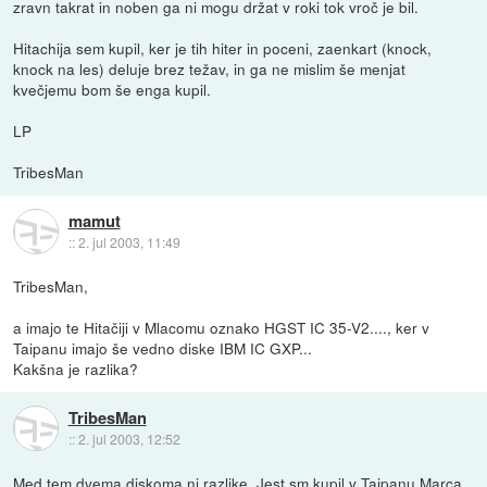
zravn takrat in noben ga ni mogu držat v roki tok vroč je bil.
Hitachija sem kupil, ker je tih hiter in poceni, zaenkart (knock,
knock na les) deluje brez težav, in ga ne mislim še menjat
kvečjemu bom še enga kupil.
LP
TribesMan
mamut
::
2. jul 2003, 11:49
TribesMan,
a imajo te Hitačiji v Mlacomu oznako HGST IC 35-V2...., ker v
Taipanu imajo še vedno diske IBM IC GXP...
Kakšna je razlika?
TribesMan
::
2. jul 2003, 12:52
Med tem dvema diskoma ni razlike. Jest sm kupil v Taipanu Marca