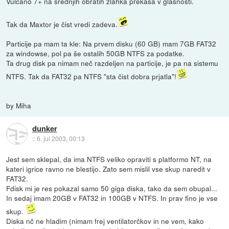
Vulcano 7+ na srednjih obratih zlahka prekaša v glasnosti.
Tak da Maxtor je čist vredi zadeva.
Particije pa mam ta kle: Na prvem disku (60 GB) mam 7GB FAT32
za windowse, pol pa še ostalih 50GB NTFS za podatke.
Ta drug disk pa nimam neč razdeljen na particije, je pa na sistemu
NTFS. Tak da FAT32 pa NTFS "sta čist dobra prjatla"!
by Miha
dunker
::
6. jul 2003, 00:13
Jest sem sklepal, da ima NTFS veliko opraviti s platformo NT, na
kateri igrice ravno ne blestijo. Zato sem mislil vse skup naredit v
FAT32.
Fdisk mi je res pokazal samo 50 giga diska, tako da sem obupal...
In sedaj imam 20GB v FAT32 in 100GB v NTFS. In prav fino je vse
skup.
Diska nč ne hladim (nimam frej ventilatorčkov in ne vem, kako