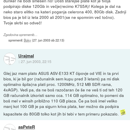
dunker ne bodi smešen no! Dosti starejše plate kot je tvoja
podpirajo diske 120Gb in večje(recimo K7S5A)! Kolega je dal na
neko staro elitko na kateri poganja celerona 400, 80Gb disk. Zadnji
bios pa je bil iz leta 2000 ali 2001(se ne spomnim več točno).
Tvoje skrbi so odveč!
Zgodovina sprememb…
spremenil:
Boky
(
27. jun 2003 ob 22:13
)
Urajmal
::
27. jun 2003, 22:15
Glej jaz mam plato ASUS ASV-E133 KT čipovje od VIE in ta prvi
bios, ki je bil gor (računalnik sem kupu pred 3 letami) pa mi disk
optimalno špila(na plati proc. 1200MHz, 512 MB SDR rama,
4xAGP). Vedi pa, da ne boš razočaran če še ne veš ti od teh 120
GB računalnik izkoristi samo cca. 114 GB optimalno, to pomeni da
boš mel v winsih približno 110 GB placa. Če pa boš imel veliko
manj kot 100 GB je pa sigurn kriva plata, ker možno da podpira
kapacitete do 80GB tolko kot jih bi tebi v tem primeru pokazalo.
asPeteR