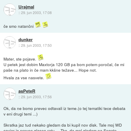
Urajmal
::
29. jun 2003, 17:08
če smo natančni
dunker
::
29. jun 2003, 17:50
Mater, ste pojave.
U petek jest dobim Maxtorja 120 GB pa bom potem poročal, če mi
paše na plato in če mam kkšne težave... Hope not.
Hvala za vse nasvete.
asPeteR
::
29. jun 2003, 17:56
Ok, da ne bomo prevec odtavali iz teme.(o tej tematiki tece debata
v eni drugi temi ...)
Skratka jaz tud nekako gledam da bi kupil nov disk. Tale moj WD
caviar je prevec glasen ratu ... Tko, da mal gledam na Segate,