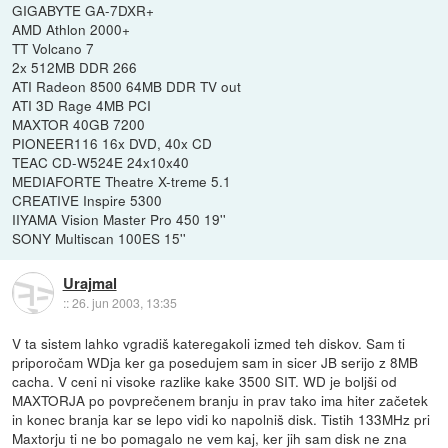
GIGABYTE GA-7DXR+
AMD Athlon 2000+
TT Volcano 7
2x 512MB DDR 266
ATI Radeon 8500 64MB DDR TV out
ATI 3D Rage 4MB PCI
MAXTOR 40GB 7200
PIONEER116 16x DVD, 40x CD
TEAC CD-W524E 24x10x40
MEDIAFORTE Theatre X-treme 5.1
CREATIVE Inspire 5300
IIYAMA Vision Master Pro 450 19''
SONY Multiscan 100ES 15''
Urajmal
::
26. jun 2003, 13:35
V ta sistem lahko vgradiš kateregakoli izmed teh diskov. Sam ti
priporočam WDja ker ga posedujem sam in sicer JB serijo z 8MB
cacha. V ceni ni visoke razlike kake 3500 SIT. WD je boljši od
MAXTORJA po povprečenem branju in prav tako ima hiter začetek
in konec branja kar se lepo vidi ko napolniš disk. Tistih 133MHz pri
Maxtorju ti ne bo pomagalo ne vem kaj, ker jih sam disk ne zna