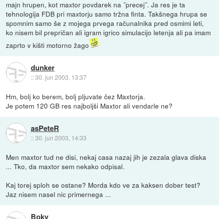
majn hrupen, kot maxtor povdarek na ˝precej˝. Ja res je ta
tehnologija FDB pri maxtorju samo tržna finta. Takšnega hrupa se
spomnim samo še z mojega prvega računalnika pred osmimi leti,
ko nisem bil prepričan ali igram igrico simulacijo letenja ali pa imam
zaprto v kišti motorno žago
dunker
::
30. jun 2003, 13:37
Hm, bolj ko berem, bolj pljuvate čez Maxtorja.
Je potem 120 GB res najboljši Maxtor ali vendarle ne?
asPeteR
::
30. jun 2003, 14:33
Men maxtor tud ne disi, nekaj casa nazaj jih je zezala glava diska
... Tko, da maxtor sem nekako odpisal.
Kaj torej sploh se ostane? Morda kdo ve za kaksen dober test?
Jaz nisem nasel nic primernega ...
Boky