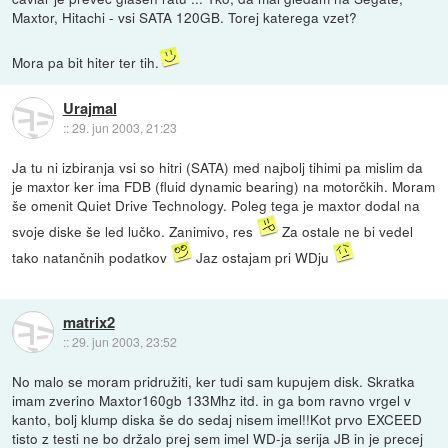
Maxtor, Hitachi - vsi SATA 120GB. Torej katerega vzet?
Mora pa bit hiter ter tih.
Urajmal
::
29. jun 2003, 21:23
Ja tu ni izbiranja vsi so hitri (SATA) med najbolj tihimi pa mislim da
je maxtor ker ima FDB (fluid dynamic bearing) na motorčkih. Moram
še omenit Quiet Drive Technology. Poleg tega je maxtor dodal na
svoje diske še led lučko. Zanimivo, res
Za ostale ne bi vedel
tako natančnih podatkov
Jaz ostajam pri WDju
matrix2
::
29. jun 2003, 23:52
No malo se moram pridružiti, ker tudi sam kupujem disk. Skratka
imam zverino Maxtor160gb 133Mhz itd. in ga bom ravno vrgel v
kanto, bolj klump diska še do sedaj nisem imel!!Kot prvo EXCEED
tisto z testi ne bo držalo prej sem imel WD-ja serija JB in je precej