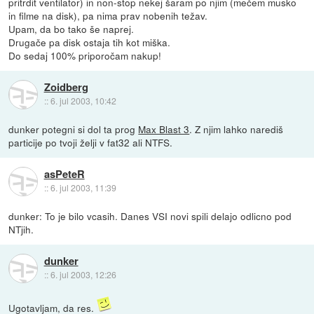
pritrdit ventilator) in non-stop nekej šaram po njim (mečem musko
in filme na disk), pa nima prav nobenih težav.
Upam, da bo tako še naprej.
Drugače pa disk ostaja tih kot miška.
Do sedaj 100% priporočam nakup!
Zoidberg
::
6. jul 2003, 10:42
dunker potegni si dol ta prog
Max Blast 3
. Z njim lahko narediš
particije po tvoji želji v fat32 ali NTFS.
asPeteR
::
6. jul 2003, 11:39
dunker: To je bilo vcasih. Danes VSI novi spili delajo odlicno pod
NTjih.
dunker
::
6. jul 2003, 12:26
Ugotavljam, da res.