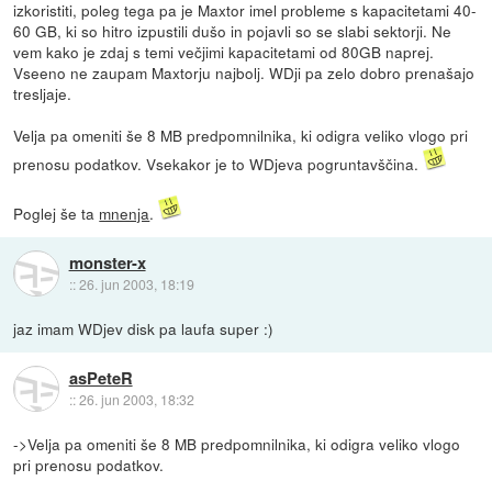
izkoristiti, poleg tega pa je Maxtor imel probleme s kapacitetami 40-
60 GB, ki so hitro izpustili dušo in pojavli so se slabi sektorji. Ne
vem kako je zdaj s temi večjimi kapacitetami od 80GB naprej.
Vseeno ne zaupam Maxtorju najbolj. WDji pa zelo dobro prenašajo
tresljaje.
Velja pa omeniti še 8 MB predpomnilnika, ki odigra veliko vlogo pri
prenosu podatkov. Vsekakor je to WDjeva pogruntavščina.
Poglej še ta
mnenja
.
monster-x
::
26. jun 2003, 18:19
jaz imam WDjev disk pa laufa super :)
asPeteR
::
26. jun 2003, 18:32
->Velja pa omeniti še 8 MB predpomnilnika, ki odigra veliko vlogo
pri prenosu podatkov.