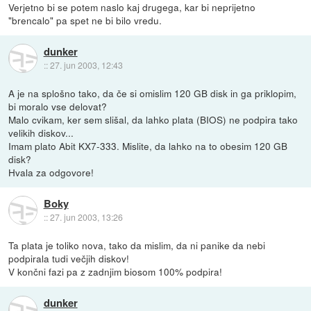
Verjetno bi se potem naslo kaj drugega, kar bi neprijetno
"brencalo" pa spet ne bi bilo vredu.
dunker
::
27. jun 2003, 12:43
A je na splošno tako, da če si omislim 120 GB disk in ga priklopim,
bi moralo vse delovat?
Malo cvikam, ker sem slišal, da lahko plata (BIOS) ne podpira tako
velikih diskov...
Imam plato Abit KX7-333. Mislite, da lahko na to obesim 120 GB
disk?
Hvala za odgovore!
Boky
::
27. jun 2003, 13:26
Ta plata je toliko nova, tako da mislim, da ni panike da nebi
podpirala tudi večjih diskov!
V končni fazi pa z zadnjim biosom 100% podpira!
dunker