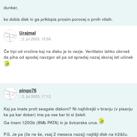
dunker,
ko dobis disk in ga priklopis prosim porocej o prvih vtisih.
Urajmal
::
2. jul 2003, 15:58
Če trpi od vročine kaj na disku je to vezje. Ventilator lahko obrneš
da piha od spodaj navzgor ali pa od spredaj nazaj skoraj isti učinek
pingo76
::
2. jul 2003, 17:12
Kaj pa imate proti seagate diskom? Ni najhitrejši v branju (v pisanju
ke pa kar dober) ima pa vse kar bi si želeli.
Ga imam 120Gb (8Mb PATA) in je švicarska urca.
P.S. Je pa (če ne še, vsaj 2 meseca nazaj) najtišji disk na tržišču.