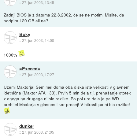
::
27. jun 2003, 13:45
Zadnji BIOS je z datuma 22.8.2002, če se ne motim. Mislite, da
podpira 120 GB ali ne?
Boky
::
27. jun 2003, 14:00
1000%
=Exceed=
::
27. jun 2003, 17:27
Uzemi Maxtorja! Sem mel doma oba diska iste velikosti v glavnem
idetnična (Maxtor ATA 133). Prvih 5 min dela t.j. prenašanje ototek
z enega na drugega ni blo razlike. Po pol ure dela je pa WD
prehitel Maxtorja v glasnosti kar precej! V hitrosti pa ni blo razlike!
dunker
::
27. jun 2003, 21:05