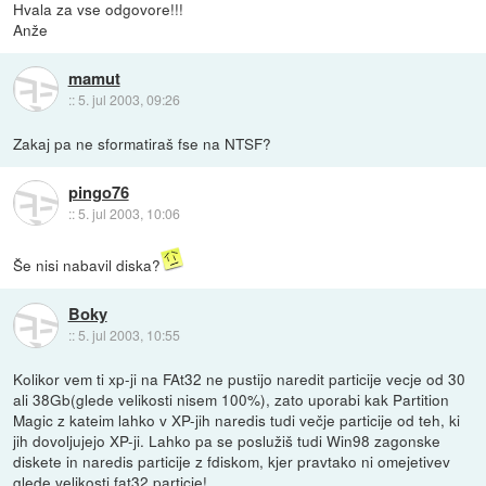
Hvala za vse odgovore!!!
Anže
mamut
::
5. jul 2003, 09:26
Zakaj pa ne sformatiraš fse na NTSF?
pingo76
::
5. jul 2003, 10:06
Še nisi nabavil diska?
Boky
::
5. jul 2003, 10:55
Kolikor vem ti xp-ji na FAt32 ne pustijo naredit particije vecje od 30
ali 38Gb(glede velikosti nisem 100%), zato uporabi kak Partition
Magic z kateim lahko v XP-jih naredis tudi večje particije od teh, ki
jih dovoljujejo XP-ji. Lahko pa se poslužiš tudi Win98 zagonske
diskete in naredis particije z fdiskom, kjer pravtako ni omejetivev
glede velikosti fat32 particje!