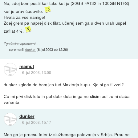
No, zdej bom pustil kar tako kot je (20GB FAT32 in 100GB NTFS),
ker je prav čudovito.
Hvala za vse namige!
Zdej grem pa naprej disk filat, učerej sem ga u dveh urah uspel
zafilat 4%.
Zgodovina sprememb…
spremenil:
dunker
(
6. jul 2003 ob 12:26
)
mamut
::
6. jul 2003, 13:00
dunker zgleda da bom jes tud Maxtorja kupu. Kje si ga ti vzel?
Ce mi prvi disk leto in pol dobr dela in ga ne slisim pol ze ni slaba
varianta.
dunker
::
6. jul 2003, 15:17
Men ga je prnesu foter iz službenega potovanja v Srbijo. Prou ne