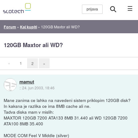
☰
Forum
»
Kaj kupiti
»
120GB Maxtor ali WD?
120GB Maxtor ali WD?
«
1
2
»
mamut
::
24. jun 2003, 18:46
Mane zanima ce lahko na navedeni sistem priklopim 120GB disk?
In kaksna je razlika ce ima 8MB cache ali ne.
Tadva diska mam v mislih:
MAXTOR 120GB 7200 ATA133 8MB 31.440 ali WD 120GB 7200
ATA100 8MB 35.400
MODE COM Feel V Middle (silver)