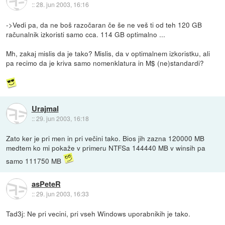
::
28. jun 2003, 16:16
->Vedi pa, da ne boš razočaran če še ne veš ti od teh 120 GB
računalnik izkoristi samo cca. 114 GB optimalno ...
Mh, zakaj mislis da je tako? Mislis, da v optimalnem izkoristku, ali
pa recimo da je kriva samo nomenklatura in M$ (ne)standardi?
Urajmal
::
29. jun 2003, 16:18
Zato ker je pri men in pri večini tako. Bios jih zazna 120000 MB
medtem ko mi pokaže v primeru NTFSa 144440 MB v winsih pa
samo 111750 MB
asPeteR
::
29. jun 2003, 16:33
Tad3j: Ne pri vecini, pri vseh Windows uporabnikih je tako.