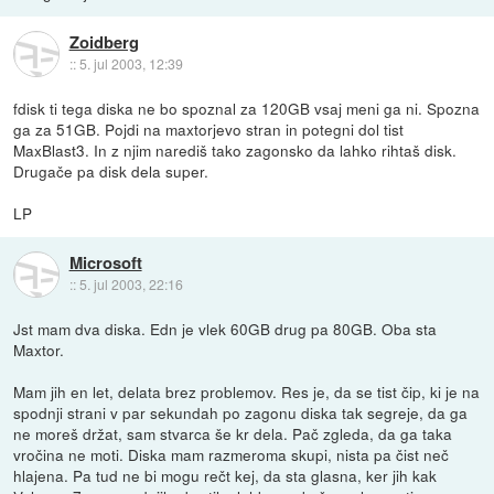
Zoidberg
::
5. jul 2003, 12:39
fdisk ti tega diska ne bo spoznal za 120GB vsaj meni ga ni. Spozna
ga za 51GB. Pojdi na maxtorjevo stran in potegni dol tist
MaxBlast3. In z njim narediš tako zagonsko da lahko rihtaš disk.
Drugače pa disk dela super.
LP
Microsoft
::
5. jul 2003, 22:16
Jst mam dva diska. Edn je vlek 60GB drug pa 80GB. Oba sta
Maxtor.
Mam jih en let, delata brez problemov. Res je, da se tist čip, ki je na
spodnji strani v par sekundah po zagonu diska tak segreje, da ga
ne moreš držat, sam stvarca še kr dela. Pač zgleda, da ga taka
vročina ne moti. Diska mam razmeroma skupi, nista pa čist neč
hlajena. Pa tud ne bi mogu rečt kej, da sta glasna, ker jih kak