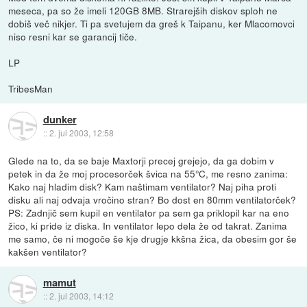
meseca, pa so že imeli 120GB 8MB. Strarejših diskov sploh ne
dobiš več nikjer. Ti pa svetujem da greš k Taipanu, ker Mlacomovci
niso resni kar se garancij tiče.
LP
TribesMan
dunker
::
2. jul 2003, 12:58
Glede na to, da se baje Maxtorji precej grejejo, da ga dobim v
petek in da že moj procesorček švica na 55°C, me resno zanima:
Kako naj hladim disk? Kam naštimam ventilator? Naj piha proti
disku ali naj odvaja vročino stran? Bo dost en 80mm ventilatorček?
PS: Zadnjič sem kupil en ventilator pa sem ga priklopil kar na eno
žico, ki pride iz diska. In ventilator lepo dela že od takrat. Zanima
me samo, če ni mogoče še kje drugje kkšna žica, da obesim gor še
kakšen ventilator?
mamut
::
2. jul 2003, 14:12