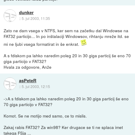
dunker
::
5. jul 2003, 11:35
Zato ne dam vsega v NTFS, ker sem na začetku dal Windowse na
FAT32 particijo... In po inštalaciji Windowsov, rihtanju mreže itd. se
mi ne ljubi vsega formatirat in še enkrat.
A s fdiskom pa lahko naredim poleg 20 in 30 giga particij še eno 70
giga particijo v FAT32?
Hvala za odgovore, Anže
asPeteR
::
5. jul 2003, 12:15
->A s fdiskom pa lahko naredim poleg 20 in 30 giga particij še eno
70 giga particijo v FAT32?
Komot. Se ne motijo med samo, ce to mislis.
Zakaj rabis FAT32? Za win98? Ker drugace se ti ne splaca imet
takega FSja ...