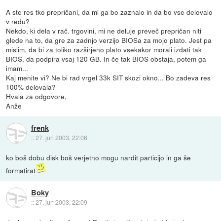
A ste res tko prepričani, da mi ga bo zaznalo in da bo vse delovalo
v redu?
Nekdo, ki dela v rač. trgovini, mi ne deluje preveč prepričan niti
glede na to, da gre za zadnjo verzijo BIOSa za mojo plato. Jest pa
mislim, da bi za toliko razširjeno plato vsekakor morali izdati tak
BIOS, da podpira vsaj 120 GB. In če tak BIOS obstaja, potem ga
imam...
Kaj menite vi? Ne bi rad vrgel 33k SIT skozi okno... Bo zadeva res
100% delovala?
Hvala za odgovore,
Anže
frenk
::
27. jun 2003, 22:06
ko boš dobu disk boš verjetno mogu nardit particijo in ga še
formatirat
Boky
::
27. jun 2003, 22:09