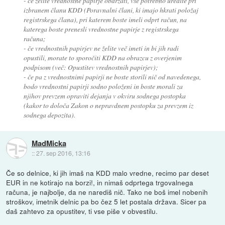
- če želite vrednostne papirje obdržati, vse potrebno uredite pri
izbranem članu KDD (Poravnalni člani, ki imajo hkrati položaj
registrskega člana), pri katerem boste imeli odprt račun, na
katerega boste prenesli vrednostne papirje z registrskega
računa;
- če vrednostnih papirjev ne želite več imeti in bi jih radi
opustili, morate to sporočiti KDD na obrazcu z overjenim
podpisom (več: Opustitev vrednostnih papirjev);
- če pa z vrednostnimi papirji ne boste storili nič od navedenega,
bodo vrednostni papirji sodno položeni in boste morali za
njihov prevzem opraviti dejanja v okviru sodnega postopka
(kakor to določa Zakon o nepravdnem postopku za prevzem iz
sodnega depozita).
MadMicka
::
27. sep 2016, 13:16
Če so delnice, ki jih imaš na KDD malo vredne, recimo par deset
EUR in ne kotirajo na borzi!, in nimaš odprtega trgovalnega
računa, je najbolje, da ne narediš nič. Tako ne boš imel nobenih
stroškov, imetnik delnic pa bo čez 5 let postala država. Sicer pa
daš zahtevo za opustitev, ti vse piše v obvestilu.