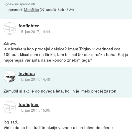
Zgodovina sprememb…
spremenil:
MadMicka
(
27. sep 2016 ob 13:24
)
foofighter
::
5. jan 2017, 14:44
Zdravo,
je v kratkem kdo prodajal delnice? Imam Triglav v vrednosti cca
100 eur, klical sem na Iliriko, tam bi imel 50 eur stroška haha. Kaj je
najcenejša varianta da se končno znebim tega?
Invictus
::
5. jan 2017, 14:48
Zamudil si akcije do novega leta, ko jih je imelo precej zastonj
foofighter
::
5. jan 2017, 15:05
jbg sad...
Vidim da so bile tudi te akcije vezane ali na točno dolečene