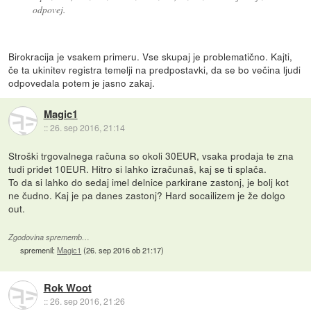
odpovej.
Birokracija je vsakem primeru. Vse skupaj je problematično. Kajti,
če ta ukinitev registra temelji na predpostavki, da se bo večina ljudi
odpovedala potem je jasno zakaj.
Magic1
::
26. sep 2016, 21:14
Stroški trgovalnega računa so okoli 30EUR, vsaka prodaja te zna
tudi pridet 10EUR. Hitro si lahko izračunaš, kaj se ti splača.
To da si lahko do sedaj imel delnice parkirane zastonj, je bolj kot
ne čudno. Kaj je pa danes zastonj? Hard socailizem je že dolgo
out.
Zgodovina sprememb…
spremenil:
Magic1
(
26. sep 2016 ob 21:17
)
Rok Woot
::
26. sep 2016, 21:26