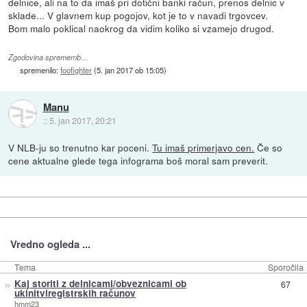
delnice, ali na to da imaš pri dotični banki račun, prenos delnic v
sklade... V glavnem kup pogojov, kot je to v navadi trgovcev.
Bom malo poklical naokrog da vidim koliko si vzamejo drugod.
Zgodovina sprememb…
spremenilo:
foofighter
(
5. jan 2017 ob 15:05
)
Manu
::
5. jan 2017, 20:21
V NLB-ju so trenutno kar poceni.
Tu imaš primerjavo cen.
Če so
cene aktualne glede tega infograma boš moral sam preverit.
Vredno ogleda ...
Tema
Sporočila
»
Kaj storiti z delnicami/obveznicami ob
67
ukinitviregistrskih računov
hmm23