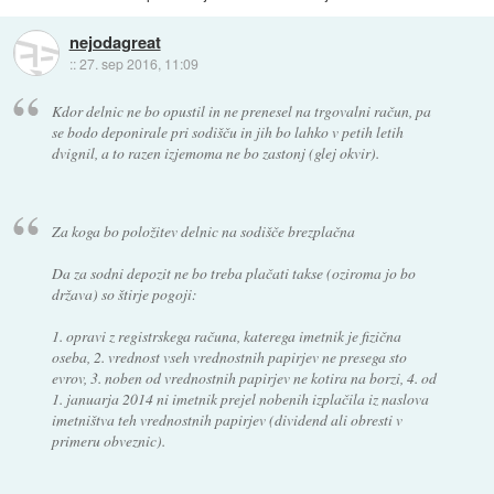
nejodagreat
::
27. sep 2016, 11:09
Kdor delnic ne bo opustil in ne prenesel na trgovalni račun, pa
se bodo deponirale pri sodišču in jih bo lahko v petih letih
dvignil, a to razen izjemoma ne bo zastonj (glej okvir).
Za koga bo položitev delnic na sodišče brezplačna
Da za sodni depozit ne bo treba plačati takse (oziroma jo bo
država) so štirje pogoji:
1. opravi z registrskega računa, katerega imetnik je fizična
oseba, 2. vrednost vseh vrednostnih papirjev ne presega sto
evrov, 3. noben od vrednostnih papirjev ne kotira na borzi, 4. od
1. januarja 2014 ni imetnik prejel nobenih izplačila iz naslova
imetništva teh vrednostnih papirjev (dividend ali obresti v
primeru obveznic).