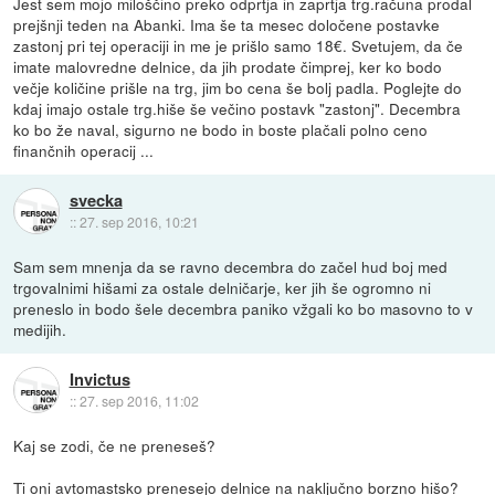
Jest sem mojo miloščino preko odprtja in zaprtja trg.računa prodal
prejšnji teden na Abanki. Ima še ta mesec določene postavke
zastonj pri tej operaciji in me je prišlo samo 18€. Svetujem, da če
imate malovredne delnice, da jih prodate čimprej, ker ko bodo
večje količine prišle na trg, jim bo cena še bolj padla. Poglejte do
kdaj imajo ostale trg.hiše še večino postavk "zastonj". Decembra
ko bo že naval, sigurno ne bodo in boste plačali polno ceno
finančnih operacij ...
svecka
::
27. sep 2016, 10:21
Sam sem mnenja da se ravno decembra do začel hud boj med
trgovalnimi hišami za ostale delničarje, ker jih še ogromno ni
preneslo in bodo šele decembra paniko vžgali ko bo masovno to v
medijih.
Invictus
::
27. sep 2016, 11:02
Kaj se zodi, če ne preneseš?
Ti oni avtomastsko prenesejo delnice na naključno borzno hišo?