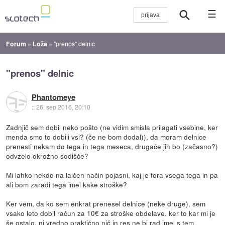
☰
Forum
»
Loža
»
"prenos" delnic
"prenos" delnic
Phantomeye
::
26. sep 2016, 20:10
Zadnjič sem dobil neko pošto (ne vidim smisla prilagati vsebine, ker
menda smo to dobili vsi? (če ne bom dodal)), da moram delnice
prenesti nekam do tega in tega meseca, drugače jih bo (začasno?)
odvzelo okrožno sodišče?
Mi lahko nekdo na laičen način pojasni, kaj je fora vsega tega in pa
ali bom zaradi tega imel kake stroške?
Ker vem, da ko sem enkrat prenesel delnice (neke druge), sem
vsako leto dobil račun za 10€ za stroške obdelave. ker to kar mi je
še ostalo, ni vredno praktično nič in res ne bi rad imel s tem