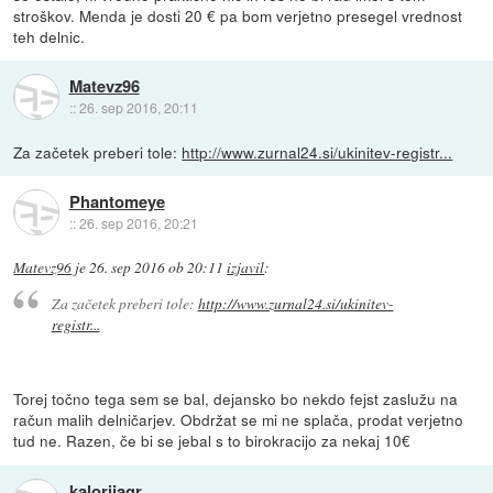
stroškov. Menda je dosti 20 € pa bom verjetno presegel vrednost
teh delnic.
Matevz96
::
26. sep 2016, 20:11
Za začetek preberi tole:
http://www.zurnal24.si/ukinitev-registr...
Phantomeye
::
26. sep 2016, 20:21
Matevz96
je
26. sep 2016 ob 20:11
izjavil
:
Za začetek preberi tole:
http://www.zurnal24.si/ukinitev-
registr...
Torej točno tega sem se bal, dejansko bo nekdo fejst zaslužu na
račun malih delničarjev. Obdržat se mi ne splača, prodat verjetno
tud ne. Razen, če bi se jebal s to birokracijo za nekaj 10€
kalorijagr