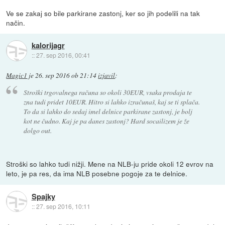
Ve se zakaj so bile parkirane zastonj, ker so jih podelili na tak
način.
kalorijagr
::
27. sep 2016, 00:41
Magic1
je
26. sep 2016 ob 21:14
izjavil
:
Stroški trgovalnega računa so okoli 30EUR, vsaka prodaja te
zna tudi pridet 10EUR. Hitro si lahko izračunaš, kaj se ti splača.
To da si lahko do sedaj imel delnice parkirane zastonj, je bolj
kot ne čudno. Kaj je pa danes zastonj? Hard socailizem je že
dolgo out.
Stroški so lahko tudi nižji. Mene na NLB-ju pride okoli 12 evrov na
leto, je pa res, da ima NLB posebne pogoje za te delnice.
Spajky
::
27. sep 2016, 10:11