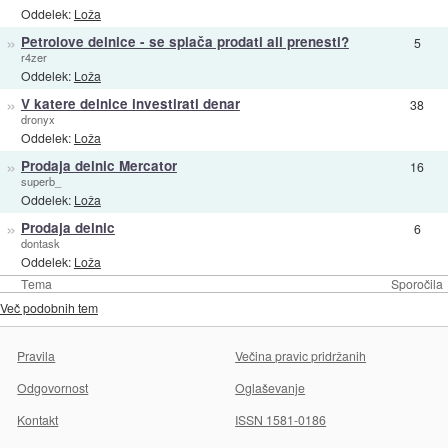
Oddelek:
Loža
»
Petrolove delnice - se splača prodati ali prenesti?
5
r4zer
Oddelek:
Loža
»
V katere delnice investirati denar
38
dronyx
Oddelek:
Loža
»
Prodaja delnic Mercator
16
superb_
Oddelek:
Loža
»
Prodaja delnic
6
dontask
Oddelek:
Loža
Tema
Sporočila
Več podobnih tem
Pravila
Večina pravic pridržanih
Odgovornost
Oglaševanje
Kontakt
ISSN 1581-0186