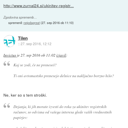
http://www.zurnal24.si/ukinitev-registr...
Zgodovina sprememb…
spremenil:
nejodagreat
(
27. sep 2016 ob 11:10
)
Tilen
::
27. sep 2016, 12:12
Invictus
je
27. sep 2016 ob 11:02
izjavil
:
Kaj se zodi, če ne preneseš?
Ti oni avtomastsko prenesejo delnice na naključno borzno hišo?
Ne, ker so s tem stroški.
Dejanja, ki jih morate izvesti do roka za ukinitev registrskih
računov, so odvisna od vašega interesa glede vaših vrednostnih
papirjev: