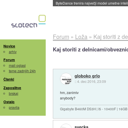
Spletne strani začele streči oglase za agente
Forum
»
Loža
»
Kaj storiti z 
Novice
Kaj storiti z delnicami/obvezni
arhiv
Forum
mali oglasi
teme zadnjih 24h
globoko grlo
Članki
::
4. dec 2016, 23:09
Zaposlitve
hm, zanimiv
brskaj
anybody?
Ostalo
pravila
Gigabyte B460M DS3H | I5 - 10400F | 16GB
svecka