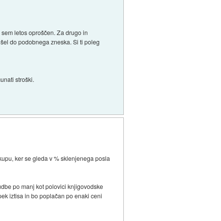
B sem letos oproščen. Za drugo in
rišel do podobnega zneska. Si ti poleg
nati stroški.
nakupu, ker se gleda v % sklenjenega posla
udbe po manj kot polovici knjigovodske
opek iztisa in bo poplačan po enaki ceni