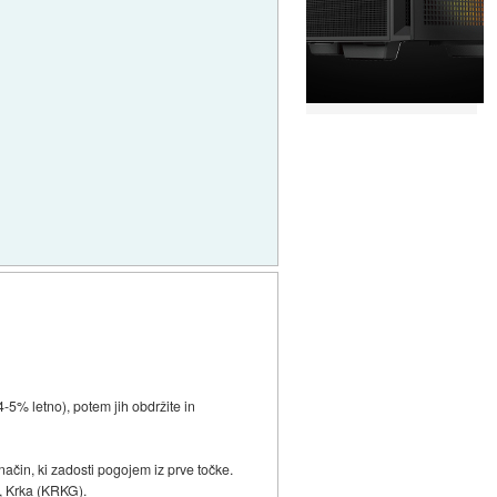
4-5% letno), potem jih obdržite in
način, ki zadosti pogojem iz prve točke.
, Krka (KRKG).