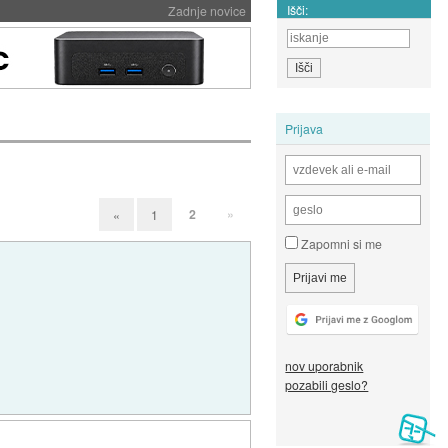
Išči:
Zadnje novice
Prijava
2
»
«
1
Zapomni si me
nov uporabnik
pozabili geslo?