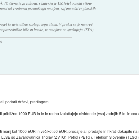
ek 48. člena tega zakona, s katerim je DZ želel omejiti višino
osti od vrednosti premoženja na njem, saj imetniki registrskih
rejel še avtentično razlago tega člena. V praksi se je namreč
oposredniške hiše in banke, te omejitve ne spoštujejo. (STA)
2e
 ali podaril državi, predlagam:
sti približno 1000 EUR in le te redno izplačujejo dividende (vsaj zadnjih 5 let in cca 
sti manj kot 1000 EUR in več kot 50 EUR, prodajte ali prodajte in hkrati dokupite na 
na LJSE so Zavarovalnica Triglav (ZVTG), Petrol (PETG), Telekom Slovenije (TLSG)