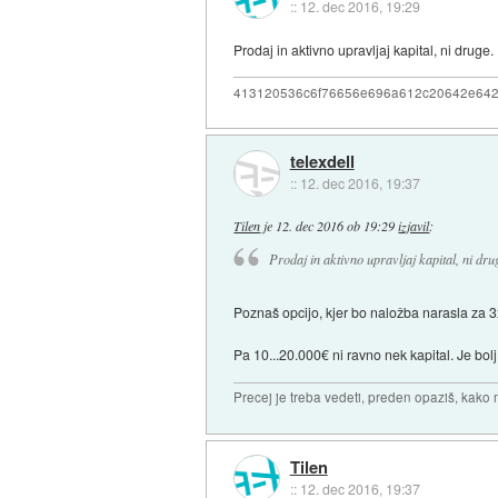
::
12. dec 2016, 19:29
Prodaj in aktivno upravljaj kapital, ni druge.
413120536c6f76656e696a612c20642e64
telexdell
::
12. dec 2016, 19:37
Tilen
je
12. dec 2016 ob 19:29
izjavil
:
Prodaj in aktivno upravljaj kapital, ni dru
Poznaš opcijo, kjer bo naložba narasla za 3x 
Pa 10...20.000€ ni ravno nek kapital. Je bolj
Precej je treba vedeti, preden opaziš, kako 
Tilen
::
12. dec 2016, 19:37