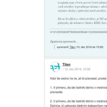
izvajanja tega. O tem govori četrti odstav
vseh stroškov trgovalnega računa v odvisn
računov doslej z njimi niso imeli stroškov.
Da ne bo dilem o višini stroškov, je DZ sp
pokazalo, da nekatere članice KDD, borzn
413120536c6f76656e696a612c20642e64
Zgodovina sprememb…
spremenil:
Tilen
(
10. dec 2016 ob 15:29
)
Tilen
::
12. dec 2016, 10:38
Kdor še vedno ne ve, ali bi prenesel, prodal
1. V primeru, da ste lastniki delnic v vredno
prenesite.
2. V primeru, da ste lastniki delnic v vredno
Delnice, ki ustrezajo takšnim kategorijam 