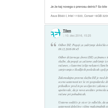
Je že kaj novega o prenosu delnic? So bile 
Asus B560-I, Intel 11500, Corsair 16GB 3
Tilen
::
10. dec 2016, 15:25
Odbor DZ: Pogoji za zadržanje določila o 
09.12.2016 09:45
Odbor državnega zbora (DZ) za finance i
službe, da pogoji za začasno zadržanje izv
računov, s katerimi želijo nekateri člani b
zatrjevanja o škodljivih posledicah zgolj 
Zakonodajno-pravna služba DZ je med dru
oceno ustavnosti ter še tri gospodarske d
prihodkov pred in po uveljavitvi zakona o
upoštevale, da je nova ureditev prinesla 
račune pri pobudnicah.
Ustavno sodišče je sicer že odločilo, da u
ustavnosti določitve višine maksimalnih s