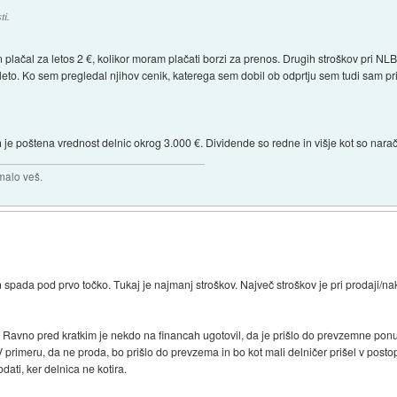
ti.
plačal za letos 2 €, kolikor moram plačati borzi za prenos. Drugih stroškov pri NL
/leto. Ko sem pregledal njihov cenik, katerega sem dobil ob odprtju sem tudi sam p
 je poštena vrednost delnic okrog 3.000 €. Dividende so redne in višje kot so naraču
malo veš.
in spada pod prvo točko. Tukaj je najmanj stroškov. Največ stroškov je pri prodaji/
. Ravno pred kratkim je nekdo na financah ugotovil, da je prišlo do prevzemne pon
 V primeru, da ne proda, bo prišlo do prevzema in bo kot mali delničer prišel v post
dati, ker delnica ne kotira.