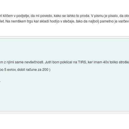
.jutri kličem v podjetje, da mi povedo, kako se lahko to proda. V pismu je pisalo, da ob
let. Na nemškem trgu kar skladi hodijo v stečaje, tako da najbolj pametno je varče
 z njimi same nevšečnosti. Jutri bom poklical na TIRS, ker imam 40x toliko stroškov
 bo 5 evrov, dobil račune za 200 )
.