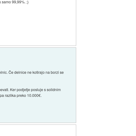
ik samo 99,99%. ;)
ic. Če delnice ne kotirajo na borzi se
vati. Ker podjetje posluje s solidnim
pa razlika preko 10.000€.