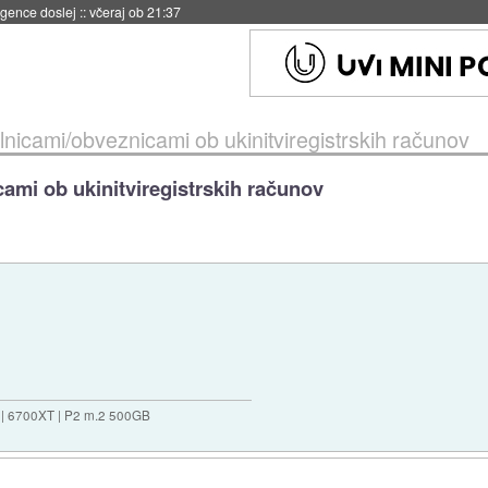
 umetne inteligence
::
včeraj ob 21:23
delnicami/obveznicami ob ukinitviregistrskih računov
cami ob ukinitviregistrskih računov
 | 6700XT | P2 m.2 500GB