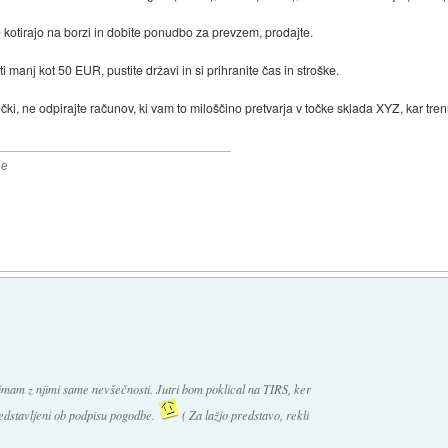
ne kotirajo na borzi in dobite ponudbo za prevzem, prodajte.
ti manj kot 50 EUR, pustite državi in si prihranite čas in stroške.
točki, ne odpirajte računov, ki vam to miloščino pretvarja v točke sklada XYZ, kar t
2e
mam z njimi same nevšečnosti. Jutri bom poklical na TIRS, ker
predstavljeni ob podpisu pogodbe.
( Za lažjo predstavo, rekli