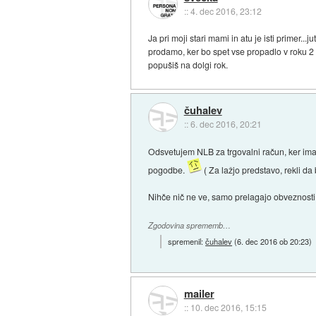
::
4. dec 2016, 23:12
Ja pri moji stari mami in atu je isti primer..
prodamo, ker bo spet vse propadlo v roku 2 
popušiš na dolgi rok.
čuhalev
::
6. dec 2016, 20:21
Odsvetujem NLB za trgovalni račun, ker imam
pogodbe.
( Za lažjo predstavo, rekli da
Nihče nič ne ve, samo prelagajo obveznosti
Zgodovina sprememb…
spremenil:
čuhalev
(
6. dec 2016 ob 20:23
)
mailer
::
10. dec 2016, 15:15