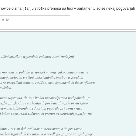
novice o zmanjšanju stroška prenosa pa tudi v parlamentu so se nekaj pogovarjali o
200MHz
višini stroškov trgovalnih računov niso izpolnjeni
n monetarno politiko je sprejel mnenje zakonodajno-pravne
ajanja določila o višini maksimalnih stroškov trgovalnih
orze prepričati ustavno sodišče, niso izpolnjeni, in da so njihova
pavšalna.
gim ugotovila, da so Alta kot prvopodpisana pod pobudo za
ružbe za izhodišče o škodljivih posledicah vzele primerjavo
 nematerializiranih vrednostnih papirjih, pri čemer niso
ukinitev registrskih računov in prenos vrednostnih papirjev na
kinitev registrskih računov ni neustavna, a še presoja o
troškov trgovalnih računov in o predlogu za začasno zadržanje