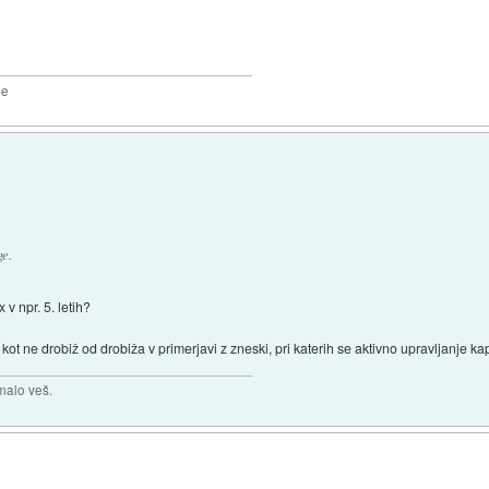
2e
ge.
v npr. 5. letih?
 kot ne drobiž od drobiža v primerjavi z zneski, pri katerih se aktivno upravljanje ka
malo veš.