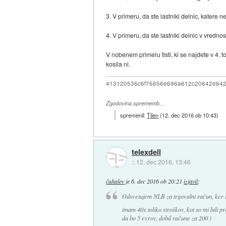
3. V primeru, da ste lastniki delnic, katere 
4. V primeru, da ste lastniki delnic v vrednos
V nobenem primeru tisti, ki se najdete v 4. 
kosila ni.
413120536c6f76656e696a612c20642e64
Zgodovina sprememb…
spremenil:
Tilen
(
12. dec 2016 ob 10:43
)
telexdell
::
12. dec 2016, 13:46
čuhalev
je
6. dec 2016 ob 20:21
izjavil
:
Odsvetujem NLB za trgovalni račun, ker i
imam 40x toliko stroškov, kot so mi bili 
da bo 5 evrov, dobil račune za 200 )