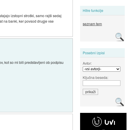
Hitre funkcije
stajajo izstopni stroški, samo rajši sedaj
vat na banki, ker povsod drugje vse
seznam tem
Posebni izpisi
, kot so mi bili predstavljeni ob podpisu
Avtor:
Ključna beseda: