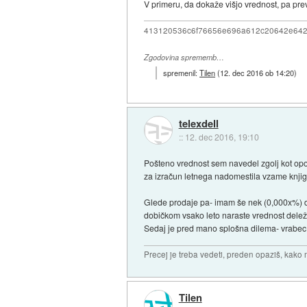
V primeru, da dokaže višjo vrednost, pa pre
413120536c6f76656e696a612c20642e64
Zgodovina sprememb…
spremenil:
Tilen
(
12. dec 2016 ob 14:20
)
telexdell
::
12. dec 2016, 19:10
Pošteno vrednost sem navedel zgolj kot opo
za izračun letnega nadomestila vzame knjig
Glede prodaje pa- imam še nek (0,000x%) del
dobičkom vsako leto naraste vrednost delež
Sedaj je pred mano splošna dilema- vrabec v 
Precej je treba vedeti, preden opaziš, kako 
Tilen