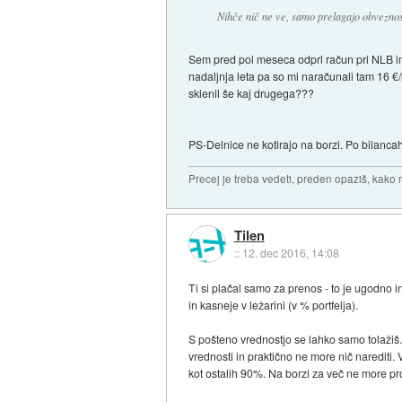
Nihče nič ne ve, samo prelagajo obveznos
Sem pred pol meseca odprl račun pri NLB in 
nadaljnja leta pa so mi naračunali tam 16 €
sklenil še kaj drugega???
PS-Delnice ne kotirajo na borzi. Po bilancah
Precej je treba vedeti, preden opaziš, kako 
Tilen
::
12. dec 2016, 14:08
Ti si plačal samo za prenos - to je ugodno 
in kasneje v ležarini (v % portfelja).
S pošteno vrednostjo se lahko samo tolažiš
vrednosti in praktično ne more nič narediti.
kot ostalih 90%. Na borzi za več ne more pro