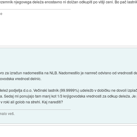
vzemnik njegovega deleža enostavno ni dolžan odkupiti po višji ceni. Bo pač lastn
2e
ro za izračun nadomestila na NLB. Nadomestilo je namreč odvisno od vrednosti deln
ovodska vrednost delnic.
ež podjetja d.o.o. Večinski lastnik (99.9999%) udeležb v dobičku ne dovoli izplače
a. Sedaj mi ponujajo tam manj kot 1/3 knjigovodska vrednosti za odkup deleža. Je 
roki ali golob na strehi. Kaj narediti?
malo veš.