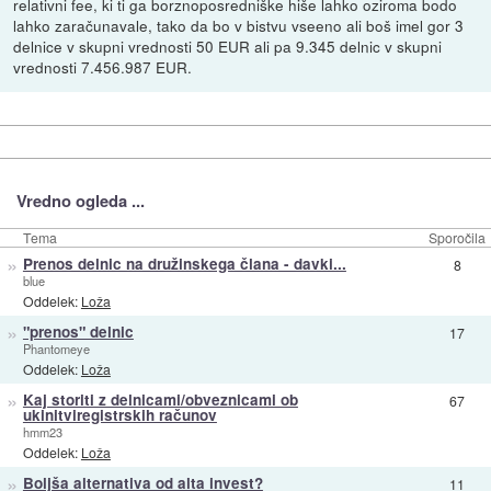
relativni fee, ki ti ga borznoposredniške hiše lahko oziroma bodo
lahko zaračunavale, tako da bo v bistvu vseeno ali boš imel gor 3
delnice v skupni vrednosti 50 EUR ali pa 9.345 delnic v skupni
vrednosti 7.456.987 EUR.
Vredno ogleda ...
Tema
Sporočila
»
Prenos delnic na družinskega člana - davki...
8
blue
Oddelek:
Loža
»
"prenos" delnic
17
Phantomeye
Oddelek:
Loža
»
Kaj storiti z delnicami/obveznicami ob
67
ukinitviregistrskih računov
hmm23
Oddelek:
Loža
»
Boljša alternativa od alta invest?
11