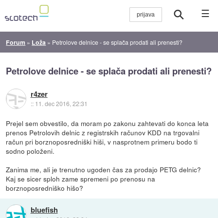
☰
Forum
»
Loža
»
Petrolove delnice - se splača prodati ali prenesti?
Petrolove delnice - se splača prodati ali prenesti?
r4zer
::
11. dec 2016, 22:31
Prejel sem obvestilo, da moram po zakonu zahtevati do konca leta
prenos Petrolovih delnic z registrskih računov KDD na trgovalni
račun pri borznoposredniški hiši, v nasprotnem primeru bodo ti
sodno položeni.
Zanima me, ali je trenutno ugoden čas za prodajo PETG delnic?
Kaj se sicer sploh zame spremeni po prenosu na
borznoposredniško hišo?
bluefish