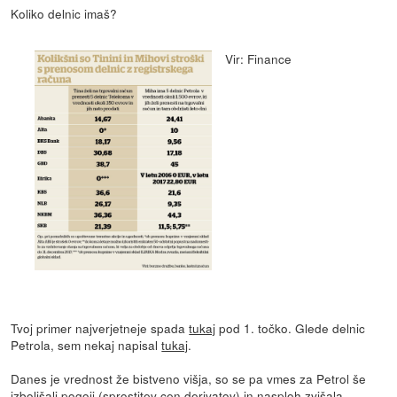
Koliko delnic imaš?
Vir: Finance
Tvoj primer najverjetneje spada
tukaj
pod 1. točko. Glede delnic
Petrola, sem nekaj napisal
tukaj
.
Danes je vrednost že bistveno višja, so se pa vmes za Petrol še
izboljšali pogoji (sprostitev cen derivatov) in nasploh zvišala