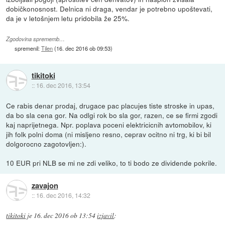
dobičkonosnost. Delnica ni draga, vendar je potrebno upoštevati,
da je v letošnjem letu pridobila že 25%.
Zgodovina sprememb…
spremenil:
Tilen
(
16. dec 2016 ob 09:53
)
tikitoki
::
16. dec 2016, 13:54
Ce rabis denar prodaj, drugace pac placujes tiste stroske in upas,
da bo sla cena gor. Na odlgi rok bo sla gor, razen, ce se firmi zgodi
kaj naprijetnega. Npr. poplava poceni elektricicnih avtomobilov, ki
jih folk polni doma (ni misljeno resno, ceprav ocitno ni trg, ki bi bil
dolgorocno zagotovljen:).
10 EUR pri NLB se mi ne zdi veliko, to ti bodo ze dividende pokrile.
zavajon
::
16. dec 2016, 14:32
tikitoki
je
16. dec 2016 ob 13:54
izjavil
: