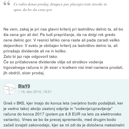
Ce rabis denar prodaj, drugace pac placujes tiste stroske in
upas, da bo sla cena gor.
Ne vem, zakaj je pri nas glavni kriterij pri lastništvu delnic ta, ali bo
šla cena gor ali dol. Pa tudi prepričanje, da na dolgi rok gredo
cene delnic gor. V resnici lahko cena raste ali pada zaradi veliko
dejavnikov. V svetu je običajen kriterij za lastništvo delnic ta, ali
prinašajo dividende ali ne in koliko.
Zato bi jaz raje odgovoril tako:
Če so pričakovane dividende višje od stroškov vodenja
trgovalnega računa in jih sicer v kratkem nisi imel namena prodati,
jih obdrži, sicer prodaj.
BlaY0
::
16. dec 2016, 16:51
Greš v BKS, kjer imajo do konca leta (verjetno bodo podaljšali, ker
je vedno tako) akcijo zastonj odprtje in "vodenja/upravljanje"
računa do konca 2017 (potem pa 4,8 EUR na leto za elektronsko
varianto). Vmes se bo še precej spremenilo, med drugim bodo
začeli izvajati zakonodajo, kjer se mi zdi da je določena maksimalni