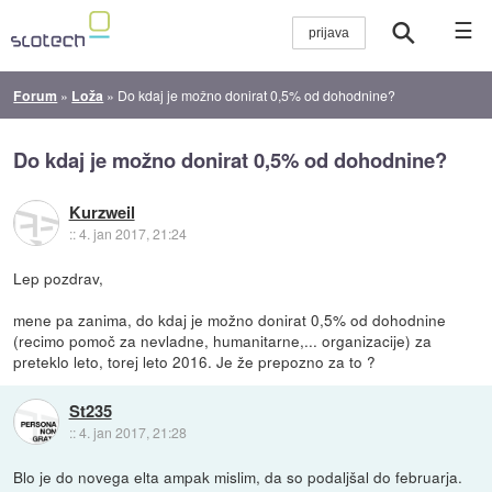
☰
Forum
»
Loža
»
Do kdaj je možno donirat 0,5% od dohodnine?
Do kdaj je možno donirat 0,5% od dohodnine?
Kurzweil
::
4. jan 2017, 21:24
Lep pozdrav,
mene pa zanima, do kdaj je možno donirat 0,5% od dohodnine
(recimo pomoč za nevladne, humanitarne,... organizacije) za
preteklo leto, torej leto 2016. Je že prepozno za to ?
St235
::
4. jan 2017, 21:28
Blo je do novega elta ampak mislim, da so podaljšal do februarja.