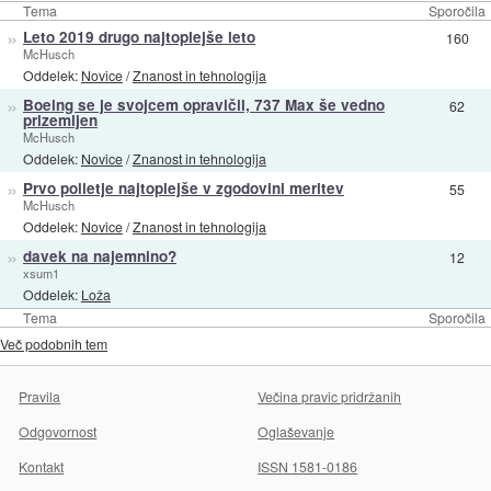
Tema
Sporočila
»
Leto 2019 drugo najtoplejše leto
160
McHusch
Oddelek:
Novice
/
Znanost in tehnologija
»
Boeing se je svojcem opravičil, 737 Max še vedno
62
prizemljen
McHusch
Oddelek:
Novice
/
Znanost in tehnologija
»
Prvo polletje najtoplejše v zgodovini meritev
55
McHusch
Oddelek:
Novice
/
Znanost in tehnologija
»
davek na najemnino?
12
xsum1
Oddelek:
Loža
Tema
Sporočila
Več podobnih tem
Pravila
Večina pravic pridržanih
Odgovornost
Oglaševanje
Kontakt
ISSN 1581-0186