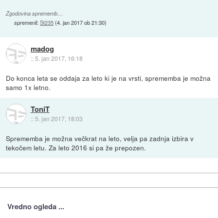
Zgodovina sprememb…
spremenil:
St235
(
4. jan 2017 ob 21:30
)
madog
::
5. jan 2017, 16:18
Do konca leta se oddaja za leto ki je na vrsti, sprememba je možna
samo 1x letno.
ToniT
::
5. jan 2017, 18:03
Sprememba je možna večkrat na leto, velja pa zadnja izbira v
tekočem letu. Za leto 2016 si pa že prepozen.
Vredno ogleda ...