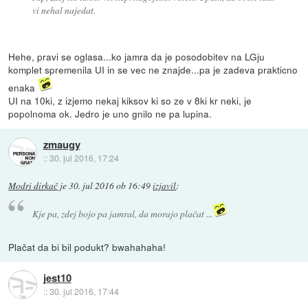
vi nehal najedat.
Hehe, pravi se oglasa...ko jamra da je posodobitev na LGju
komplet spremenila UI in se vec ne znajde...pa je zadeva prakticno
enaka
UI na 10ki, z izjemo nekaj kiksov ki so ze v 8ki kr neki, je
popolnoma ok. Jedro je uno gnilo ne pa lupina.
zmaugy
::
30. jul 2016, 17:24
Modri dirkač
je
30. jul 2016 ob 16:49
izjavil
:
Kje pa, zdej bojo pa jamral, da morajo plačat ...
Plačat da bi bil podukt? bwahahaha!
jest10
::
30. jul 2016, 17:44