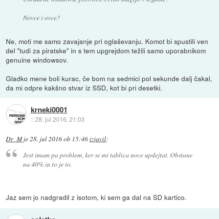
Novce i ovce?
Ne, moti me samo zavajanje pri oglaševanju. Komot bi spustili ven
del "tudi za piratske" in s tem upgrejdom težili samo uporabnikom
genuine windowsov.
Gladko mene boli kurac, če bom na sedmici pol sekunde dalj čakal,
da mi odpre kakšno stvar iz SSD, kot bi pri desetki.
krneki0001
::
28. jul 2016, 21:03
Dr_M
je
28. jul 2016 ob 15:46
izjavil
:
Jest imam pa problem, ker se mi tablica noce updejtat. Obstane
na 40% in to je to.
Jaz sem jo nadgradil z isotom, ki sem ga dal na SD kartico.