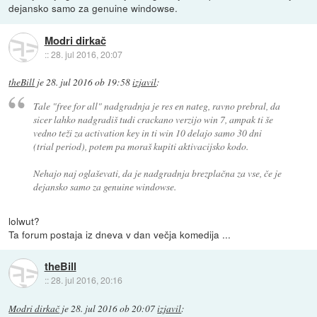
dejansko samo za genuine windowse.
Modri dirkač
::
28. jul 2016, 20:07
theBill
je
28. jul 2016 ob 19:58
izjavil
:
Tale "free for all" nadgradnja je res en nateg, ravno prebral, da
sicer lahko nadgradiš tudi crackano verzijo win 7, ampak ti še
vedno teži za activation key in ti win 10 delajo samo 30 dni
(trial period), potem pa moraš kupiti aktivacijsko kodo.
Nehajo naj oglaševati, da je nadgradnja brezplačna za vse, če je
dejansko samo za genuine windowse.
lolwut?
Ta forum postaja iz dneva v dan večja komedija ...
theBill
::
28. jul 2016, 20:16
Modri dirkač
je
28. jul 2016 ob 20:07
izjavil
: