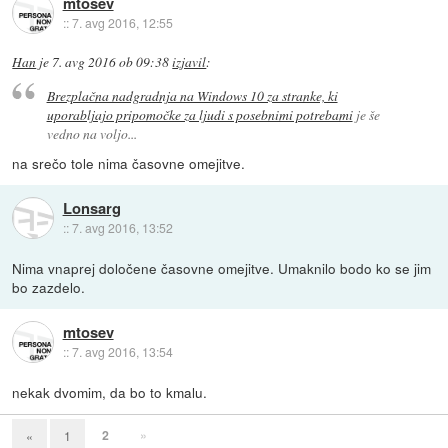
mtosev
::
7. avg 2016, 12:55
Han
je
7. avg 2016 ob 09:38
izjavil
:
Brezplačna nadgradnja na Windows 10 za stranke, ki
uporabljajo pripomočke za ljudi s posebnimi potrebami
je še
vedno na voljo...
na srečo tole nima časovne omejitve.
Lonsarg
::
7. avg 2016, 13:52
Nima vnaprej določene časovne omejitve. Umaknilo bodo ko se jim
bo zazdelo.
mtosev
::
7. avg 2016, 13:54
nekak dvomim, da bo to kmalu.
2
»
«
1