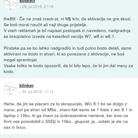
solatko
::
28. jul 2016, 21:18
theBill - Če ne znaš crack-at, ni M$ kriv, da aktivacija ne gre skozi.
Se boš moral naučit ali najt druge prijatelje.
V vseh reklamah je bil napisat postopek in navedeno, nadgradnja
se brezplačno izvede na katerikoli verzijo W7, w8 in w8.1.
Piratske pa se bo lahko nadgradilo in tudi polno bodo delali, samo
aktivirani ne bodo in stvari, ki so povezane z aktivacijo, ne boš
mogel spreminjat.
Vsake toliko te bodo opozorili, da bi bilo lepo, če bi jim dal many za
kodo.
klinker
::
30. jul 2016, 11:14
Hehe, da jim se placam za to skropucalo. Win 8.1 bo se dolgo z
mano, pol pa stran od MSa...imam itak samo se 1 kisto z win 8.1 in
laptop z 10ko, ki ga imam za izobrazevalne namene, ker smo na
firmi vse posodobili z SSDji in 10ko...glupost, ja...ostalo je slo na
osx in linux.