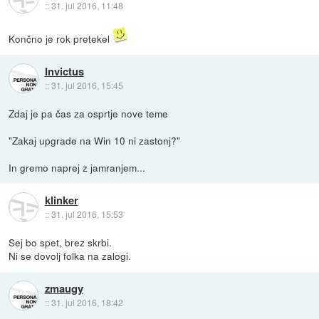
::
31. jul 2016, 11:48
Končno je rok pretekel
Invictus
::
31. jul 2016, 15:45
Zdaj je pa čas za osprtje nove teme
"Zakaj upgrade na Win 10 ni zastonj?"
In gremo naprej z jamranjem...
klinker
::
31. jul 2016, 15:53
Sej bo spet, brez skrbi.
Ni se dovolj folka na zalogi.
zmaugy
::
31. jul 2016, 18:42