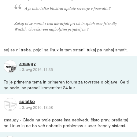
A je tako težko blokirat update serverje v firewallu?
Zakaj bi se moral s tem ukvarjati pri oh in sploh user friendly
Win$ih, človekovem najboljšim prijateljem?
sej se ni treba. pojdi na linux in tam ostani, tukaj pa nehaj smetit.
zmaugy
::
3. avg 2016, 11:35
To je primerna tema in primeren forum za tovrstne o objave. Če ti
ne sede, se preseli komentirat 24 kur.
solatko
::
3. avg 2016, 13:58
zmaugy - Glede na tvoje poste ima nebivedu čisto prav, prešaltaj
na Linux in ne bo več nobenih problemov z user frendly sistemi.