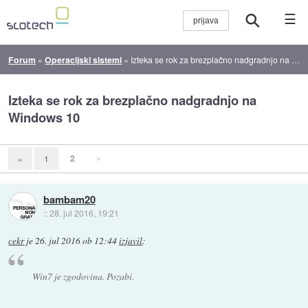
☰
Forum
»
Operacijski sistemi
»
Izteka se rok za brezplačno nadgradnjo na Windows 10
Izteka se rok za brezplačno nadgradnjo na
Windows 10
2
»
«
1
bambam20
::
28. jul 2016, 19:21
cekr
je
26. jul 2016 ob 12:44
izjavil
:
Win7 je zgodovina. Pozabi.