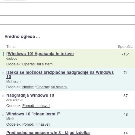
Vredno ogleda ...
Tema
Sporočila
!
[Windows 10] Vprašanja in težave
7151
dadooo
Oddelek:
Operacijski sistemi
»
Izteka se možnost brezplačne nadgradnje na Windows
71
10
McHusch
Oddelek:
Novice
/
Operacijski sistemi
»
Nadgradnja Windows 10
87
denisek123
Oddelek:
Pomoč in nasveti
»
Windows 10 "clean install"
48
Mitch
Oddelek:
Pomoč in nasveti
»
Predhodno nameščen win 8 - ključ izdelka
14