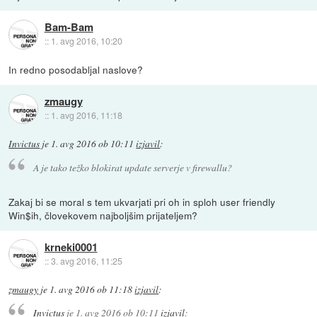
Bam-Bam
::
1. avg 2016, 10:20
In redno posodabljal naslove?
zmaugy
::
1. avg 2016, 11:18
Invictus
je
1. avg 2016 ob 10:11
izjavil
:
A je tako težko blokirat update serverje v firewallu?
Zakaj bi se moral s tem ukvarjati pri oh in sploh user friendly
Win$ih, človekovem najboljšim prijateljem?
krneki0001
::
3. avg 2016, 11:25
zmaugy
je
1. avg 2016 ob 11:18
izjavil
:
Invictus
je
1. avg 2016 ob 10:11
izjavil
: