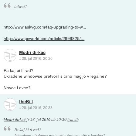
lolwut?
http://www.askvg.com/faq-upgrading-to-w...
http://www.pcworld.com/article/2999825/...
Modri dirkač
::
28. jul 2016, 20:20
Pa kaj bi ti rad?
Ukradene windowse pretvoril s črno magijo v legalne?
Novce i ovce?
theBill
::
28. jul 2016, 20:33
Modri dirkač
je
28. jul 2016 ob 20:20
izjavil
:
Pa kaj bi ti rad?
Ukradene windowse pretvoril s črno magijo v legalne?