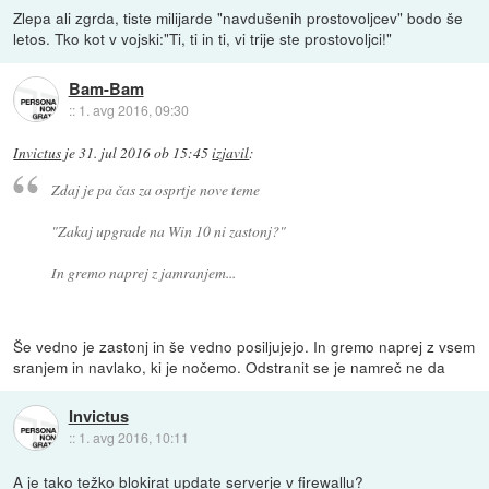
Zlepa ali zgrda, tiste milijarde "navdušenih prostovoljcev" bodo še
letos. Tko kot v vojski:"Ti, ti in ti, vi trije ste prostovoljci!"
Bam-Bam
::
1. avg 2016, 09:30
Invictus
je
31. jul 2016 ob 15:45
izjavil
:
Zdaj je pa čas za osprtje nove teme
"Zakaj upgrade na Win 10 ni zastonj?"
In gremo naprej z jamranjem...
Še vedno je zastonj in še vedno posiljujejo. In gremo naprej z vsem
sranjem in navlako, ki je nočemo. Odstranit se je namreč ne da
Invictus
::
1. avg 2016, 10:11
A je tako težko blokirat update serverje v firewallu?