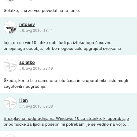
Solatko, ti si že vse povedal na to temo.
mtosev
::
6. avg 2016, 18:41
fajn, da se win10 lahko dobi tudi pa izteku tega časovno
omejenega obdobja. fotr bo mogoče celo upgrajdal svojkomp
solatko
::
6. avg 2016, 23:19
Škoda, ker je bilo samo eno leto časa in si uporabniki niste mogli
zagotoviti nadgradnje.
Han
::
7. avg 2016, 09:38
Brezplačna nadgradnja na Windows 10 za stranke, ki uporabljajo
pripomočke za ljudi s posebnimi potrebami
je še vedno na voljo...