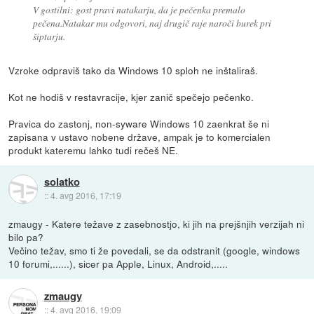
V gostilni: gost pravi natakarju, da je pečenka premalo
pečena.Natakar mu odgovori, naj drugič raje naroči burek pri
šiptarju.
Vzroke odpraviš tako da Windows 10 sploh ne inštaliraš.
Kot ne hodiš v restavracije, kjer zanič spečejo pečenko.
Pravica do zastonj, non-syware Windows 10 zaenkrat še ni
zapisana v ustavo nobene države, ampak je to komercialen
produkt kateremu lahko tudi rečeš NE.
solatko
::
4. avg 2016, 17:19
zmaugy - Katere težave z zasebnostjo, ki jih na prejšnjih verzijah ni
bilo pa?
Večino težav, smo ti že povedali, se da odstranit (google, windows
10 forumi,......), sicer pa Apple, Linux, Android,.....
zmaugy
::
4. avg 2016, 19:09