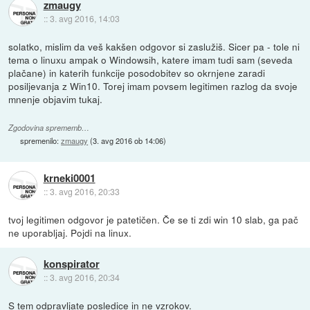
zmaugy
::
3. avg 2016, 14:03
solatko, mislim da veš kakšen odgovor si zaslužiš. Sicer pa - tole ni
tema o linuxu ampak o Windowsih, katere imam tudi sam (seveda
plačane) in katerih funkcije posodobitev so okrnjene zaradi
posiljevanja z Win10. Torej imam povsem legitimen razlog da svoje
mnenje objavim tukaj.
Zgodovina sprememb…
spremenilo:
zmaugy
(
3. avg 2016 ob 14:06
)
krneki0001
::
3. avg 2016, 20:33
tvoj legitimen odgovor je patetičen. Če se ti zdi win 10 slab, ga pač
ne uporabljaj. Pojdi na linux.
konspirator
::
3. avg 2016, 20:34
S tem odpravljate posledice in ne vzrokov.