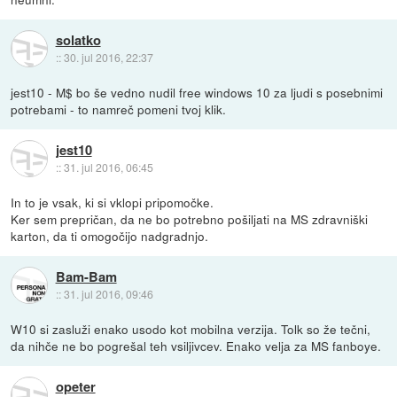
solatko
::
30. jul 2016, 22:37
jest10 - M$ bo še vedno nudil free windows 10 za ljudi s posebnimi
potrebami - to namreč pomeni tvoj klik.
jest10
::
31. jul 2016, 06:45
In to je vsak, ki si vklopi pripomočke.
Ker sem prepričan, da ne bo potrebno pošiljati na MS zdravniški
karton, da ti omogočijo nadgradnjo.
Bam-Bam
::
31. jul 2016, 09:46
W10 si zasluži enako usodo kot mobilna verzija. Tolk so že tečni,
da nihče ne bo pogrešal teh vsiljivcev. Enako velja za MS fanboye.
opeter