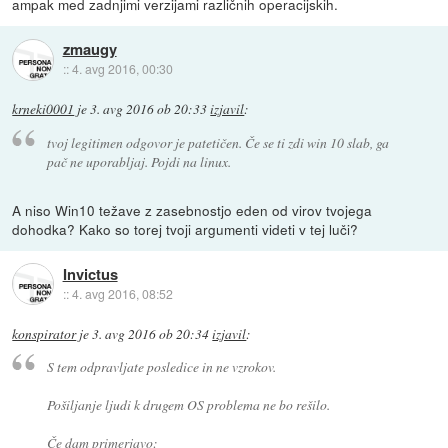
ampak med zadnjimi verzijami različnih operacijskih.
zmaugy
::
4. avg 2016, 00:30
krneki0001
je
3. avg 2016 ob 20:33
izjavil
:
tvoj legitimen odgovor je patetičen. Če se ti zdi win 10 slab, ga
pač ne uporabljaj. Pojdi na linux.
A niso Win10 težave z zasebnostjo eden od virov tvojega
dohodka? Kako so torej tvoji argumenti videti v tej luči?
Invictus
::
4. avg 2016, 08:52
konspirator
je
3. avg 2016 ob 20:34
izjavil
:
S tem odpravljate posledice in ne vzrokov.
Pošiljanje ljudi k drugem OS problema ne bo rešilo.
Če dam primerjavo: