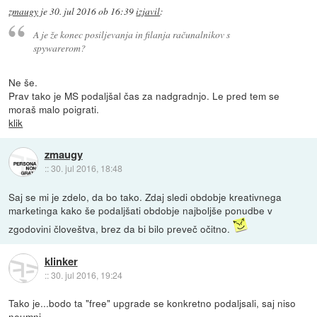
zmaugy
je
30. jul 2016 ob 16:39
izjavil
:
A je že konec posiljevanja in filanja računalnikov s
spywarerom?
Ne še.
Prav tako je MS podaljšal čas za nadgradnjo. Le pred tem se
moraš malo poigrati.
klik
zmaugy
::
30. jul 2016, 18:48
Saj se mi je zdelo, da bo tako. Zdaj sledi obdobje kreativnega
marketinga kako še podaljšati obdobje najboljše ponudbe v
zgodovini človeštva, brez da bi bilo preveč očitno.
klinker
::
30. jul 2016, 19:24
Tako je...bodo ta "free" upgrade se konkretno podaljsali, saj niso
neumni.