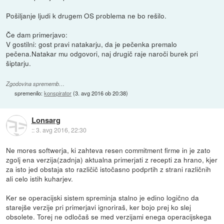
Pošiljanje ljudi k drugem OS problema ne bo rešilo.
Če dam primerjavo:
V gostilni: gost pravi natakarju, da je pečenka premalo
pečena.Natakar mu odgovori, naj drugič raje naroči burek pri
šiptarju.
Zgodovina sprememb…
spremenilo:
konspirator
(
3. avg 2016 ob 20:38
)
Lonsarg
::
3. avg 2016, 22:30
Ne mores softwerja, ki zahteva resen commitment firme in je zato
zgolj ena verzija(zadnja) aktualna primerjati z recepti za hrano, kjer
za isto jed obstaja sto različič istočasno podprtih z strani različnih
ali celo istih kuharjev.
Ker se operacijski sistem spreminja stalno je edino logično da
starejše verzije pri primerjavi ignoriraš, ker bojo prej ko slej
obsolete. Torej ne odločaš se med verzijami enega operacijskega