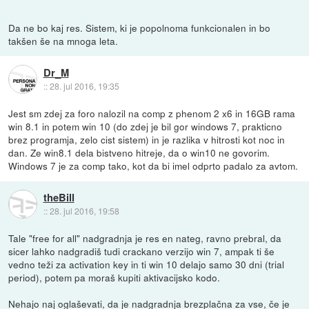
Da ne bo kaj res. Sistem, ki je popolnoma funkcionalen in bo
takšen še na mnoga leta.
Dr_M
::
28. jul 2016, 19:35
Jest sm zdej za foro nalozil na comp z phenom 2 x6 in 16GB rama
win 8.1 in potem win 10 (do zdej je bil gor windows 7, prakticno
brez programja, zelo cist sistem) in je razlika v hitrosti kot noc in
dan. Ze win8.1 dela bistveno hitreje, da o win10 ne govorim.
Windows 7 je za comp tako, kot da bi imel odprto padalo za avtom.
theBill
::
28. jul 2016, 19:58
Tale "free for all" nadgradnja je res en nateg, ravno prebral, da
sicer lahko nadgradiš tudi crackano verzijo win 7, ampak ti še
vedno teži za activation key in ti win 10 delajo samo 30 dni (trial
period), potem pa moraš kupiti aktivacijsko kodo.
Nehajo naj oglaševati, da je nadgradnja brezplačna za vse, če je