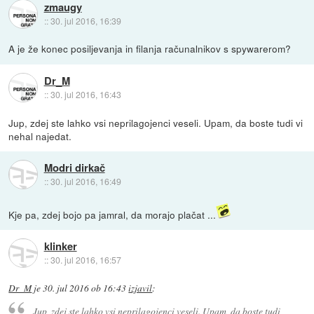
zmaugy
::
30. jul 2016, 16:39
A je že konec posiljevanja in filanja računalnikov s spywarerom?
Dr_M
::
30. jul 2016, 16:43
Jup, zdej ste lahko vsi neprilagojenci veseli. Upam, da boste tudi vi
nehal najedat.
Modri dirkač
::
30. jul 2016, 16:49
Kje pa, zdej bojo pa jamral, da morajo plačat ...
klinker
::
30. jul 2016, 16:57
Dr_M
je
30. jul 2016 ob 16:43
izjavil
:
Jup, zdej ste lahko vsi neprilagojenci veseli. Upam, da boste tudi