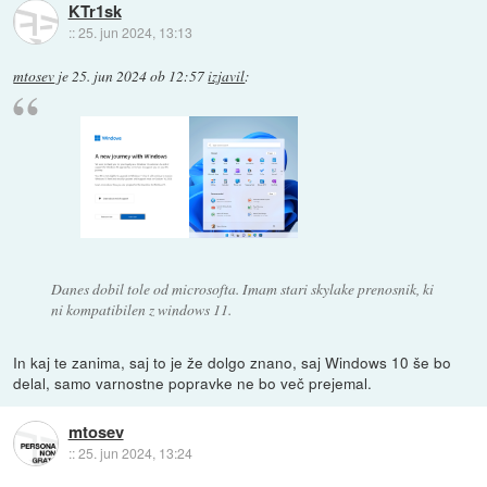
KTr1sk
::
25. jun 2024, 13:13
mtosev
je
25. jun 2024 ob 12:57
izjavil
:
Danes dobil tole od microsofta. Imam stari skylake prenosnik, ki
ni kompatibilen z windows 11.
In kaj te zanima, saj to je že dolgo znano, saj Windows 10 še bo
delal, samo varnostne popravke ne bo več prejemal.
mtosev
::
25. jun 2024, 13:24