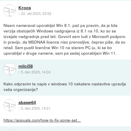
Kroos
::
22. okt 2023, 23:52
Nisem nameraval uporabljat Win 8.1, pač pa pravim, da je bila
verzija obstoječih Windows nadgrajena iz 8.1 na 10, ko so se
izvajale nadgradnje pred leti. Govoril sem tudi z Microsoft podporo
in pravijo, da MSDNAA licence niso prenosljive, čeprav piše, da so
retail. Sem pustil licenčne Win 10 na starem PC-ju, ki se bo
uporabljal v druge namene, sam pa sedaj uporabljam Win 11.
milci58
::
5. dec 2023, 14:24
Kako odpravim ta napis v windows 10 nekatere nastavitve upravlja
vaša organizacija?
sbawe64
::
5. dec 2023, 14:31
https://appuals.com/how-to-fix-some-set...