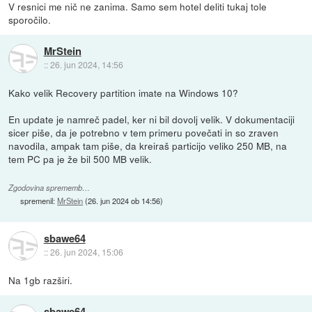
V resnici me nič ne zanima. Samo sem hotel deliti tukaj tole
sporočilo.
MrStein
::
26. jun 2024, 14:56
Kako velik Recovery partition imate na Windows 10?
En update je namreč padel, ker ni bil dovolj velik. V dokumentaciji
sicer piše, da je potrebno v tem primeru povečati in so zraven
navodila, ampak tam piše, da kreiraš particijo veliko 250 MB, na
tem PC pa je že bil 500 MB velik.
Zgodovina sprememb…
spremenil:
MrStein
(
26. jun 2024 ob 14:56
)
sbawe64
::
26. jun 2024, 15:06
Na 1gb razširi.
sbawe64