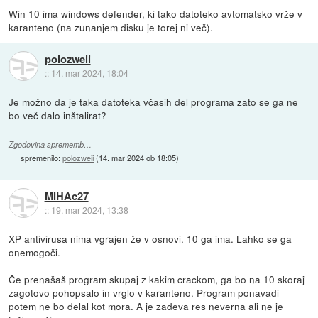
Win 10 ima windows defender, ki tako datoteko avtomatsko vrže v
karanteno (na zunanjem disku je torej ni več).
polozweii
::
14. mar 2024, 18:04
Je možno da je taka datoteka včasih del programa zato se ga ne
bo več dalo inštalirat?
Zgodovina sprememb…
spremenilo:
polozweii
(
14. mar 2024 ob 18:05
)
MIHAc27
::
19. mar 2024, 13:38
XP antivirusa nima vgrajen že v osnovi. 10 ga ima. Lahko se ga
onemogoči.
Če prenašaš program skupaj z kakim crackom, ga bo na 10 skoraj
zagotovo pohopsalo in vrglo v karanteno. Program ponavadi
potem ne bo delal kot mora. A je zadeva res neverna ali ne je