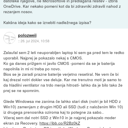
datoteke njegove, ne Microsoftove in predlagana rešitev - izbris
OneDrive. Kar nekako pomeni kot da bi zdravniki zdravili nahod z
rezanjem nosov.
Kakšna ideja kako se iznebiti nadležnega izpisa?
polozweii
::
26. jul 2024, 10:58
Zalaufal sem 2 leti neuporabljen laptop ki sem ga pred tem le redko
uporabil. Najprej je pokazalo nekaj s CMOS.
Ko ga danes prižgem ni javilo CMOS -pomeni da se je baterija
napolnila in mi ni treba po novo.
Bios se je zaradi prazne baterije verjetno resetiral. Ne vem če bi
kaj drezal notri dokler vse deluje. Kar me trenutno moti je samo to
da hladilni ventilator na trdo menja hitrosti- lahko da je bilo tako že
prej se ne spomnim.
Glede Windowsa me zanima če lahko stari disk (notri je bil HDD z
Win10) zamenjam z drugim HDD ali SSD (tudi z naloženim Win 10)
iz drugega prenosnika oziroma kaj to potegne za sabo..
Včeraj sem dal notri SSD z Win10 in je najprej pokazalo moder
ekran za Recovery.
https://ibb.co/R2Bz0kZ