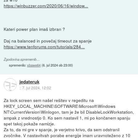
https://winbuzzer.com/2020/06/16/window...
Kateri power plan imaš izbran ?
Daj na balanced in povečaj timeout za spanje
https://www.tenforums.com/tutorials/284...
Zgodovina sprememb…
spremenilo:
sbawe64
(
6. jul 2024 ob 23:00
)
jedateruk
::
7. jul 2024, 12:02
Za lock screen sem našel rešitev v regeditu na
HKEY_LOCAL_MACHINE\SOFTWARE\Microsoft\Windows
NT\CurrentVersion\Winlogon, tam je že bil DisableLockWorkstation,
ampak z vrednostjo 0. Ko sem nastavil 1, mi po končanem spanju
spet takoj pokaže namizje.
Za to, da mi gre v spanje, je verjetno krivo, da sem odstranil
zvočnike. V nastavitvah porabe energije imam uravnoteženo z 10