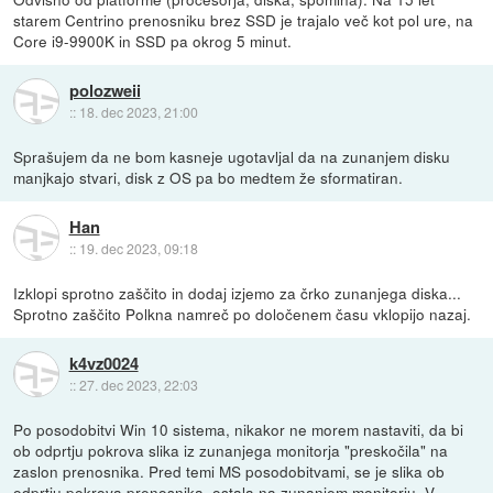
starem Centrino prenosniku brez SSD je trajalo več kot pol ure, na
Core i9-9900K in SSD pa okrog 5 minut.
polozweii
::
18. dec 2023, 21:00
Sprašujem da ne bom kasneje ugotavljal da na zunanjem disku
manjkajo stvari, disk z OS pa bo medtem že sformatiran.
Han
::
19. dec 2023, 09:18
Izklopi sprotno zaščito in dodaj izjemo za črko zunanjega diska...
Sprotno zaščito Polkna namreč po določenem času vklopijo nazaj.
k4vz0024
::
27. dec 2023, 22:03
Po posodobitvi Win 10 sistema, nikakor ne morem nastaviti, da bi
ob odprtju pokrova slika iz zunanjega monitorja "preskočila" na
zaslon prenosnika. Pred temi MS posodobitvami, se je slika ob
odprtju pokrova prenosnika, ostala na zunanjem monitorju. V