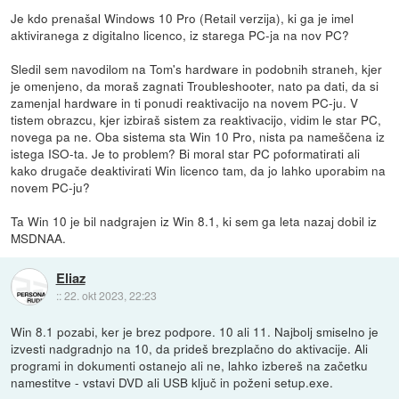
Je kdo prenašal Windows 10 Pro (Retail verzija), ki ga je imel
aktiviranega z digitalno licenco, iz starega PC-ja na nov PC?
Sledil sem navodilom na Tom's hardware in podobnih straneh, kjer
je omenjeno, da moraš zagnati Troubleshooter, nato pa dati, da si
zamenjal hardware in ti ponudi reaktivacijo na novem PC-ju. V
tistem obrazcu, kjer izbiraš sistem za reaktivacijo, vidim le star PC,
novega pa ne. Oba sistema sta Win 10 Pro, nista pa nameščena iz
istega ISO-ta. Je to problem? Bi moral star PC poformatirati ali
kako drugače deaktivirati Win licenco tam, da jo lahko uporabim na
novem PC-ju?
Ta Win 10 je bil nadgrajen iz Win 8.1, ki sem ga leta nazaj dobil iz
MSDNAA.
Eliaz
::
22. okt 2023, 22:23
Win 8.1 pozabi, ker je brez podpore. 10 ali 11. Najbolj smiselno je
izvesti nadgradnjo na 10, da prideš brezplačno do aktivacije. Ali
programi in dokumenti ostanejo ali ne, lahko izbereš na začetku
namestitve - vstavi DVD ali USB ključ in poženi setup.exe.