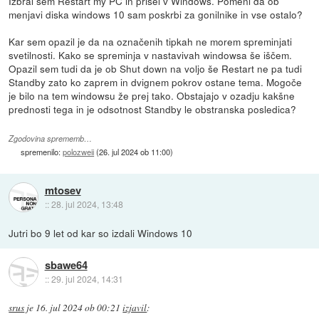
Izbral sem Restart my PC in prišel v Windows. Pomeni da ob
menjavi diska windows 10 sam poskrbi za gonilnike in vse ostalo?
Kar sem opazil je da na označenih tipkah ne morem spreminjati
svetilnosti. Kako se spreminja v nastavivah windowsa še iščem.
Opazil sem tudi da je ob Shut down na voljo še Restart ne pa tudi
Standby zato ko zaprem in dvignem pokrov ostane tema. Mogoče
je bilo na tem windowsu že prej tako. Obstajajo v ozadju kakšne
prednosti tega in je odsotnost Standby le obstranska posledica?
Zgodovina sprememb…
spremenilo:
polozweii
(
26. jul 2024 ob 11:00
)
mtosev
::
28. jul 2024, 13:48
Jutri bo 9 let od kar so izdali Windows 10
sbawe64
::
29. jul 2024, 14:31
srus
je
16. jul 2024 ob 00:21
izjavil
: