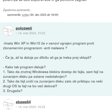
Zgodovina sprememb…
spremenilo:
smbg
(
30. dec 2023 ob 18:00
)
polozweii
::
14. mar 2024, 15:03
-Imata Win XP in Win10 že v osnovi vgrajen program proti
zlonamernim programom -anti malware ?
- Če ja, ali ta deluje po difoltu ali ga je treba prej vklopit?
- Kako tak program deluje?
1. Tako da znotraj Windowsa blokira dostop do fajla, sam fajl na
zunanjem disku pa ostane nedotaknjen?
2. Tako da fajl uniči na zunanjem disku zato ob priklopu na neki
drugi OS ta fajl ne bo več deloval?
3. Drugače?
sbawe64
::
14. mar 2024, 16:22