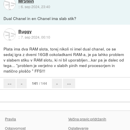
MrStein
::
6. sep 2024, 23:40
Dual Chanel in en Chanel ima slab stik?
Buggy
::
7. sep 2024, 00:10
Plata ima dva RAM slota, torej nikoli ni imel dual chanel, ce se
sedaj igra z dvemi 16GB cokoladkami RAM-a, je pa lahko problem
v slabem stiku v RAM slotu, ki ni bil uporabljen...kar pa je dalec od
tega... "problem je verjetno v slabih pinih med procesorjem in
matično ploščo " FFS!!!
141
/ 144
««
«
»
»»
Pravila
Večina pravic pridržanih
Odgovornost
Oglaševanje