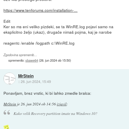
https://www.tenforums.com/installation-...
Edit
Ker so ms eni veliko pizdeki, se ta WinRE.log pojavi samo na
eksplicitno željo (ukaz), drugače nimaš pojma, kaj je narobe
reagentc /enable /logpath c:\WinRE.log
Zgodovina sprememb…
spremenilo:
sbawe64
(
26. jun 2024 ob 15:50
)
MrStein
::
26. jun 2024, 15:49
Ponavljam, brez vrstic, ki bi lahko zmedle bralca:
MrStein
je
26. jun 2024 ob 14:56
izjavil
:
Kako velik Recovery partition imate na Windows 10?