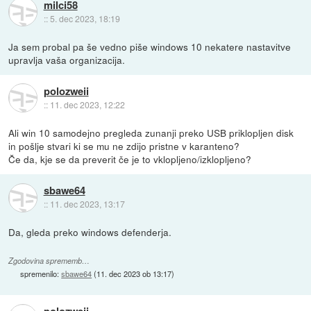
milci58
::
5. dec 2023, 18:19
Ja sem probal pa še vedno piše windows 10 nekatere nastavitve
upravlja vaša organizacija.
polozweii
::
11. dec 2023, 12:22
Ali win 10 samodejno pregleda zunanji preko USB priklopljen disk
in pošlje stvari ki se mu ne zdijo pristne v karanteno?
Če da, kje se da preverit če je to vklopljeno/izklopljeno?
sbawe64
::
11. dec 2023, 13:17
Da, gleda preko windows defenderja.
Zgodovina sprememb…
spremenilo:
sbawe64
(
11. dec 2023 ob 13:17
)