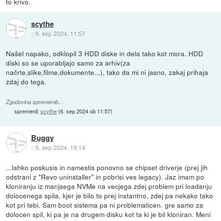
to krivo.
scythe
::
6. sep 2024, 11:57
Našel napako, odklopil 3 HDD diske in dela tako kot mora. HDD
diski so se uporabljajo samo za arhiv(za
načrte,slike,filme,dokumente...), tako da mi ni jasno, zakaj prihaja
zdaj do tega.
Zgodovina sprememb…
spremenil:
scythe
(
6. sep 2024 ob 11:57
)
Buggy
::
6. sep 2024, 19:14
...lahko poskusis in namestis ponovno se chipset driverje (prej jih
odstrani z "Revo uninstaller" in pobrisi ves legacy). Jaz imam po
kloniranju iz manjsega NVMe na vecjega zdej problem pri loadanju
dolocenega spila, kjer je bilo to prej instantno, zdej pa nekako tako
kot pri tebi. Sam boot sistema pa ni problematicen. gre samo za
dolocen spil, ki pa je na drugem disku kot ta ki je bil kloniran. Meni