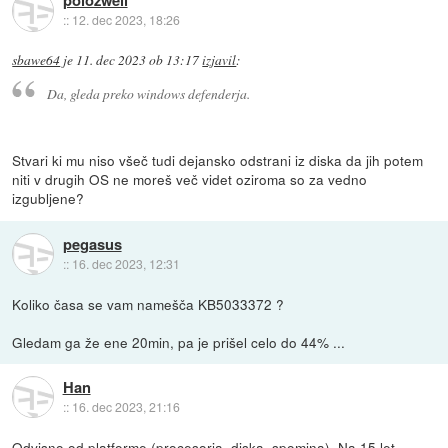
polozweii
::
12. dec 2023, 18:26
sbawe64
je
11. dec 2023 ob 13:17
izjavil
:
Da, gleda preko windows defenderja.
Stvari ki mu niso všeč tudi dejansko odstrani iz diska da jih potem
niti v drugih OS ne moreš več videt oziroma so za vedno
izgubljene?
pegasus
::
16. dec 2023, 12:31
Koliko časa se vam namešča KB5033372 ?
Gledam ga že ene 20min, pa je prišel celo do 44% ...
Han
::
16. dec 2023, 21:16
Odvisno od platforme (procesorja, diska, spomina). Na 15 let