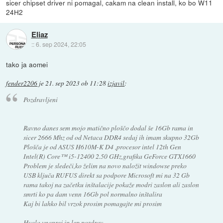
sicer chipset driver ni pomagal, cakam na clean install, ko bo W11
24H2
Eliaz
::
6. sep 2024, 22:05
tako ja aomei
fender2206
je
21. sep 2023 ob 11:28
izjavil
:
Pozdravljeni
Ravno danes sem mojo matično ploščo dodal še 16Gb rama in
sicer 2666 Mhz od od Netaca DDR4 sedaj ih imam skupno 32Gb
Plošča je od ASUS H610M-K D4 ,procesor intel 12th Gen
Intel(R) Core™ i5-12400 2.50 GHz,grafika GeForce GTX1660
Problem je sledeči,ko želim na novo naložit windowse preko
USB ključa RUFUS direkt sa podpore Microsoft mi na 32 Gb
rama takoj na začetku inštalacije pokaže modri zaslon ali zaslon
smrti ko pa dam venn 16Gb pol normalno inštalira
Kaj bi lahko bil vrzok prosim pomagajte mi prosim
Hvala vnaprej in lep pozdrav