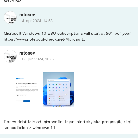
težko reči.
mtosev
::
4. apr 2024, 14:58
Microsoft Windows 10 ESU subscriptions will start at $61 per year
https://www.notebookcheck.net/Microsoft...
mtosev
::
25. jun 2024, 12:57
Danes dobil tole od microsofta. Imam stari skylake prenosnik, ki ni
kompatibilen z windows 11.