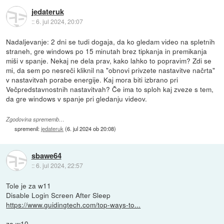
jedateruk
::
6. jul 2024, 20:07
Nadaljevanje: 2 dni se tudi dogaja, da ko gledam video na spletnih
straneh, gre windows po 15 minutah brez tipkanja in premikanja
miši v spanje. Nekaj ne dela prav, kako lahko to popravim? Zdi se
mi, da sem po nesreči kliknil na "obnovi privzete nastavitve načrta"
v nastavitvah porabe energije. Kaj mora biti izbrano pri
Večpredstavnostnih nastavitvah? Če ima to sploh kaj zveze s tem,
da gre windows v spanje pri gledanju videov.
Zgodovina sprememb…
spremenil:
jedateruk
(
6. jul 2024 ob 20:08
)
sbawe64
::
6. jul 2024, 22:57
Tole je za w11
Disable Login Screen After Sleep
https://www.guidingtech.com/top-ways-to...
za w10