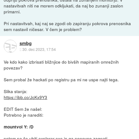
nastavitvah niti ne morem odkljukati, da naj bo zunanji zaslon
primarni.
Pri nastavitvah, kaj naj se zgodi ob zapiranju pokrova prenosnika
sem nastavil ničesar. V čem je problem?
smbg
::
30. dec 2023, 17:54
Ve kdo kako izbrisati bližnjice do bivših mapiranih omrežnih
povezav?
Sem probal že hackati po registru pa mi ne uspe najti tega.
Slika stanja:
https://ibb.co/JcKx9Y3
EDIT Sem že našel:
Potrebno je narediti:
mountvol Y: /D
potem pa še ubiti explorer.exe in ga ponovno zagnati