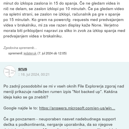
minut do izklopa zaslona in 15 do spanja. Če ne gledam videa in
nič ne delam, se zaslon izklopi po 10 minutah. Če pa gledam video
na spletni strani, se zaslon ne izklopi, računalnik pa gre v spanje
po 15 minutah. Ko grem na powercfg -requests med predvajanjem
videa v brskalniku, mi za vse razen display kaže None. Verjetno
morata biti priklopljeni napravi za sliko in zvok za izklop spanja med
predvajanjem videa v brskalniku.
Zgodovina sprememb…
spremenil:
jedateruk
(
7. jul 2024 ob 12:05
)
srus
::
16. jul 2024, 00:21
Po zadnji posodobitvi se mi v vseh oknih File Explorerja zgoraj nad
meniji prikazuje nadležen rumen izpis "Not backed up". Kakšna
ideja kako se ga znebiti?
Google najde le to:
https://answers.microsoft.com/en-us/win...
Če ga povzamem - neuporaben nasvet nadebudnega support
dečka s podkontinenta, nerganje uporabnika, da so njegove