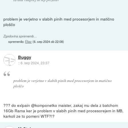
problem je verjetno v slabih pinih med procesorjem in matično
ploščo
Zgodovina sprememb…
spremenilo:
Eliaz
(
6. sep 2024 ob 22:08
)
Buggy
::
6. sep 2024, 23:37
problem je verjetno v slabih pinih med procesorjem in matično
ploščo
??? do exlpain @komponetko maister, zakaj mu dela z batchom
16Gb Rama ker je problem v slabih pinih med procesorejem in MB,
karkoli ze to pomeni WTF?!?