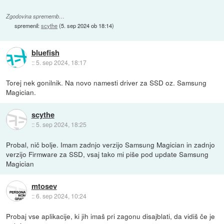
Zgodovina sprememb…
spremenil:
scythe
(
5. sep 2024 ob 18:14
)
bluefish
::
5. sep 2024, 18:17
Torej nek gonilnik. Na novo namesti driver za SSD oz. Samsung
Magician.
scythe
::
5. sep 2024, 18:25
Probal, nič bolje. Imam zadnjo verzijo Samsung Magician in zadnjo
verzijo Firmware za SSD, vsaj tako mi piše pod update Samsung
Magician
mtosev
::
6. sep 2024, 10:24
Probaj vse aplikacije, ki jih imaš pri zagonu disajblati, da vidiš če je