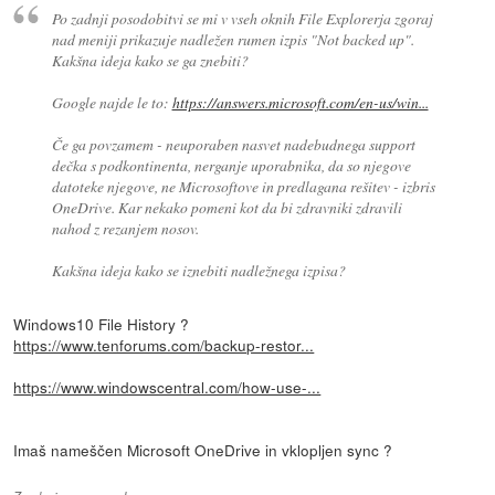
Po zadnji posodobitvi se mi v vseh oknih File Explorerja zgoraj
nad meniji prikazuje nadležen rumen izpis "Not backed up".
Kakšna ideja kako se ga znebiti?
Google najde le to:
https://answers.microsoft.com/en-us/win...
Če ga povzamem - neuporaben nasvet nadebudnega support
dečka s podkontinenta, nerganje uporabnika, da so njegove
datoteke njegove, ne Microsoftove in predlagana rešitev - izbris
OneDrive. Kar nekako pomeni kot da bi zdravniki zdravili
nahod z rezanjem nosov.
Kakšna ideja kako se iznebiti nadležnega izpisa?
Windows10 File History ?
https://www.tenforums.com/backup-restor...
https://www.windowscentral.com/how-use-...
Imaš nameščen Microsoft OneDrive in vklopljen sync ?