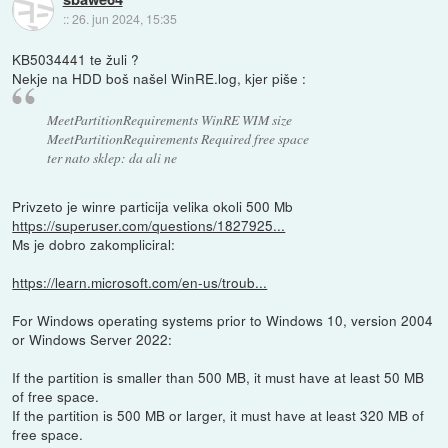
::
26. jun 2024, 15:35
KB5034441 te žuli ?
Nekje na HDD boš našel WinRE.log, kjer piše :
MeetPartitionRequirements WinRE WIM size
MeetPartitionRequirements Required free space
ter nato sklep: da ali ne
Privzeto je winre particija velika okoli 500 Mb
https://superuser.com/questions/1827925...
Ms je dobro zakompliciral:
https://learn.microsoft.com/en-us/troub...
For Windows operating systems prior to Windows 10, version 2004
or Windows Server 2022:
If the partition is smaller than 500 MB, it must have at least 50 MB
of free space.
If the partition is 500 MB or larger, it must have at least 320 MB of
free space.