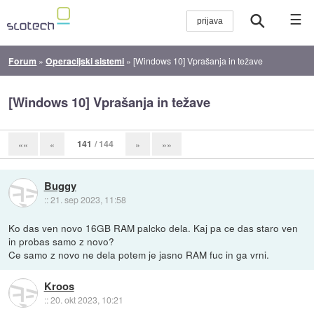
☰
Forum
»
Operacijski sistemi
»
[Windows 10] Vprašanja in težave
[Windows 10] Vprašanja in težave
141
/ 144
««
«
»
»»
Buggy
::
21. sep 2023, 11:58
Ko das ven novo 16GB RAM palcko dela. Kaj pa ce das staro ven
in probas samo z novo?
Ce samo z novo ne dela potem je jasno RAM fuc in ga vrni.
Kroos
::
20. okt 2023, 10:21