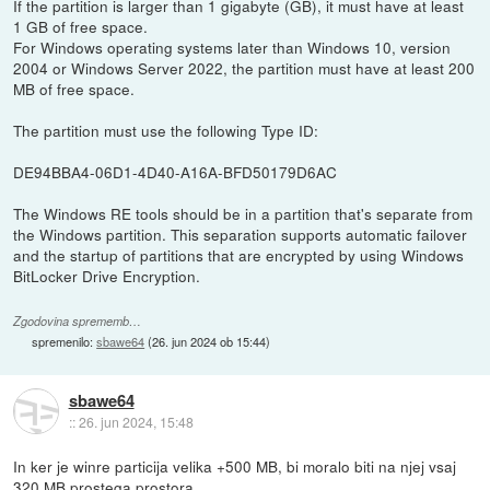
If the partition is larger than 1 gigabyte (GB), it must have at least
1 GB of free space.
For Windows operating systems later than Windows 10, version
2004 or Windows Server 2022, the partition must have at least 200
MB of free space.
The partition must use the following Type ID:
DE94BBA4-06D1-4D40-A16A-BFD50179D6AC
The Windows RE tools should be in a partition that's separate from
the Windows partition. This separation supports automatic failover
and the startup of partitions that are encrypted by using Windows
BitLocker Drive Encryption.
Zgodovina sprememb…
spremenilo:
sbawe64
(
26. jun 2024 ob 15:44
)
sbawe64
::
26. jun 2024, 15:48
In ker je winre particija velika +500 MB, bi moralo biti na njej vsaj
320 MB prostega prostora.