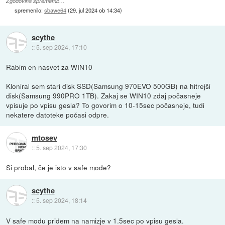
Zgodovina sprememb…
spremenilo:
sbawe64
(
29. jul 2024 ob 14:34
)
scythe
::
5. sep 2024, 17:10
Rabim en nasvet za WIN10
Kloniral sem stari disk SSD(Samsung 970EVO 500GB) na hitrejši
disk(Samsung 990PRO 1TB). Zakaj se WIN10 zdaj počasneje
vpisuje po vpisu gesla? To govorim o 10-15sec počasneje, tudi
nekatere datoteke počasi odpre.
mtosev
::
5. sep 2024, 17:30
Si probal, če je isto v safe mode?
scythe
::
5. sep 2024, 18:14
V safe modu pridem na namizje v 1.5sec po vpisu gesla.