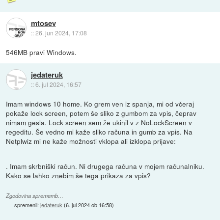
mtosev
::
26. jun 2024, 17:08
546MB pravi Windows.
jedateruk
::
6. jul 2024, 16:57
Imam windows 10 home. Ko grem ven iz spanja, mi od včeraj
pokaže lock screen, potem še sliko z gumbom za vpis, čeprav
nimam gesla. Lock screen sem že ukinil v z NoLockScreen v
regeditu. Še vedno mi kaže sliko računa in gumb za vpis. Na
Netplwiz mi ne kaže možnosti vklopa ali izklopa prijave:
. Imam skrbniški račun. Ni drugega računa v mojem računalniku.
Kako se lahko znebim še tega prikaza za vpis?
Zgodovina sprememb…
spremenil:
jedateruk
(
6. jul 2024 ob 16:58
)