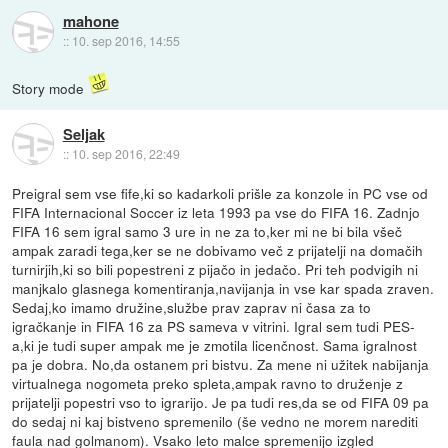
mahone
::
10. sep 2016, 14:55
Story mode
Seljak
::
10. sep 2016, 22:49
Preigral sem vse fife,ki so kadarkoli prišle za konzole in PC vse od
FIFA Internacional Soccer iz leta 1993 pa vse do FIFA 16. Zadnjo
FIFA 16 sem igral samo 3 ure in ne za to,ker mi ne bi bila všeč
ampak zaradi tega,ker se ne dobivamo več z prijatelji na domačih
turnirjih,ki so bili popestreni z pijačo in jedačo. Pri teh podvigih ni
manjkalo glasnega komentiranja,navijanja in vse kar spada zraven.
Sedaj,ko imamo družine,službe prav zaprav ni časa za to
igračkanje in FIFA 16 za PS sameva v vitrini. Igral sem tudi PES-
a,ki je tudi super ampak me je zmotila licenčnost. Sama igralnost
pa je dobra. No,da ostanem pri bistvu. Za mene ni užitek nabijanja
virtualnega nogometa preko spleta,ampak ravno to druženje z
prijatelji popestri vso to igrarijo. Je pa tudi res,da se od FIFA 09 pa
do sedaj ni kaj bistveno spremenilo (še vedno ne morem narediti
faula nad golmanom). Vsako leto malce spremenijo izgled