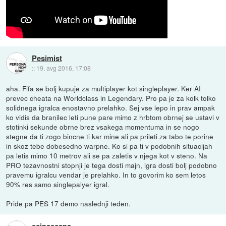
Pesimist
::
19. avg 2016, 17:08
aha. Fifa se bolj kupuje za multiplayer kot singleplayer. Ker AI
prevec cheata na Worldclass in Legendary. Pro pa je za kolk tolko
solidnega igralca enostavno prelahko. Sej vse lepo in prav ampak
ko vidis da branilec leti pune pare mimo z hrbtom obrnej se ustavi v
stotinki sekunde obrne brez vsakega momentuma in se nogo
stegne da ti zogo bincne ti kar mine ali pa prileti za tabo te porine
in skoz tebe dobesedno warpne. Ko si pa ti v podobnih situacijah
pa letis mimo 10 metrov ali se pa zaletis v njega kot v steno. Na
PRO tezavnostni stopnji je tega dosti majn, igra dosti bolj podobno
pravemu igralcu vendar je prelahko. In to govorim ko sem letos
90% res samo singlepalyer igral.
Pride pa PES 17 demo naslednji teden.