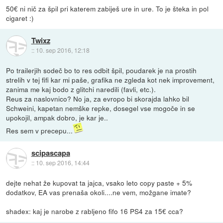
50€ ni nič za špil pri katerem zabiješ ure in ure. To je šteka in pol
cigaret :)
Twixz
::
10. sep 2016, 12:18
Po trailerjih sodeč bo to res odbit špil, poudarek je na prostih
strelih v tej fifi kar mi paše, grafika ne zgleda kot nek improvement,
zanima me kaj bodo z glitchi naredili (favli, etc.).
Reus za naslovnico? No ja, za evropo bi skorajda lahko bil
Schweini, kapetan nemške repke, dosegel vse mogoče in se
upokojil, ampak dobro, je kar je..
Res sem v precepu...
scipascapa
::
10. sep 2016, 14:44
dejte nehat že kupovat ta jajca, vsako leto copy paste + 5%
dodatkov, EA vas prenaša okoli....ne vem, možgane imate?
shadex: kaj je narobe z rabljeno fifo 16 PS4 za 15€ cca?