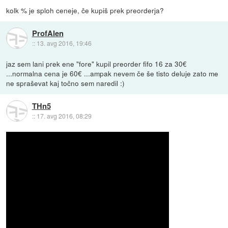
kolk % je sploh ceneje, če kupiš prek preorderja?
ProfAlen
::
13. avg 2016, 19:46
jaz sem lani prek ene "fore" kupil preorder fifo 16 za 30€
...normalna cena je 60€ ...ampak nevem če še tisto deluje zato me
ne spraševat kaj točno sem naredil :)
THn5
::
17. avg 2016, 08:29