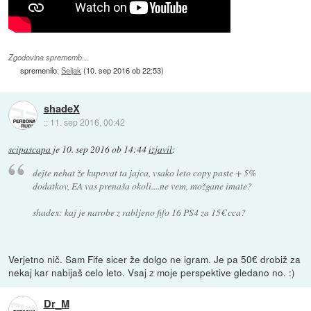
Zgodovina sprememb…
spremenilo:
Seljak
(
10. sep 2016 ob 22:53
)
shadeX
::
11. sep 2016, 00:42
scipascapa
je
10. sep 2016 ob 14:44
izjavil
:
dejte nehat že kupovat ta jajca, vsako leto copy paste + 5%
dodatkov, EA vas prenaša okoli....ne vem, možgane imate?
shadex: kaj je narobe z rabljeno fifo 16 PS4 za 15€ cca?
Verjetno nič. Sam Fife sicer že dolgo ne igram. Je pa 50€ drobiž za
nekaj kar nabijaš celo leto. Vsaj z moje perspektive gledano no. :)
Dr_M