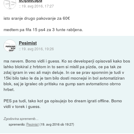
scipascapa
::
19. avg 2016, 17:27
isto sranje drugo pakovanje za 60€
medtem pa fifa 15 ps4 za 3 funte rabljena.
Pesimist
::
19. avg 2016, 19:26
ma nevem. Bomo vidli i guess. Ko so developerji opisovali kako bos
lahko blokiral z hrbtom in to sem si mislil pa pizda, ce pa tak ze
zdaj igram in vec ali majn deluje. In ce se prav spomnim je tudi v
15ki bilo tako le da je tam bilo dosti mocnejsi in bol avtomatiziran
blok, saj je igralec ob pritisku na gump sam avtomaticno obrno
hrbet.
PES pa tudi, tako kot ga opisujejo bo dream igrati offline. Bomo
vidli v torek i guess.
Zgodovina sprememb…
spremenilo:
Pesimist
(
19. avg 2016 ob 19:27
)