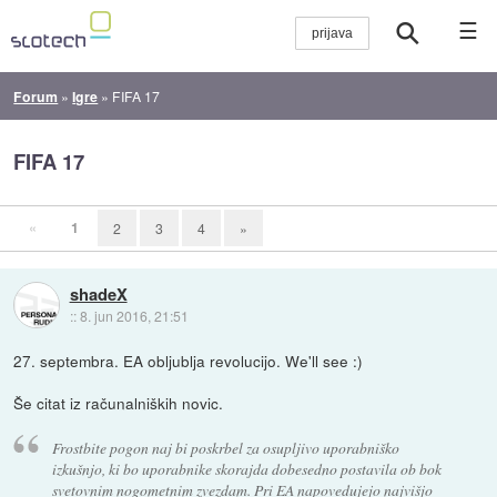
☰
Forum
»
Igre
»
FIFA 17
FIFA 17
«
1
2
3
4
»
shadeX
::
8. jun 2016, 21:51
27. septembra. EA obljublja revolucijo. We'll see :)
Še citat iz računalniških novic.
Frostbite pogon naj bi poskrbel za osupljivo uporabniško
izkušnjo, ki bo uporabnike skorajda dobesedno postavila ob bok
svetovnim nogometnim zvezdam. Pri EA napovedujejo najvišjo