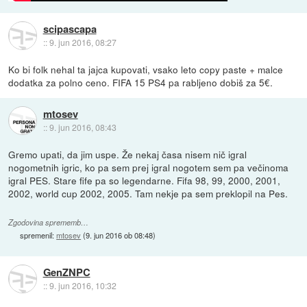
scipascapa
::
9. jun 2016, 08:27
Ko bi folk nehal ta jajca kupovati, vsako leto copy paste + malce
dodatka za polno ceno. FIFA 15 PS4 pa rabljeno dobiš za 5€.
mtosev
::
9. jun 2016, 08:43
Gremo upati, da jim uspe. Že nekaj časa nisem nič igral
nogometnih igric, ko pa sem prej igral nogotem sem pa večinoma
igral PES. Stare fife pa so legendarne. Fifa 98, 99, 2000, 2001,
2002, world cup 2002, 2005. Tam nekje pa sem preklopil na Pes.
Zgodovina sprememb…
spremenil:
mtosev
(
9. jun 2016 ob 08:48
)
GenZNPC
::
9. jun 2016, 10:32