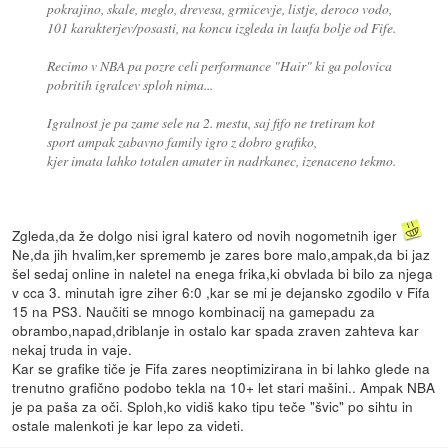
pokrajino, skale, meglo, drevesa, grmicevje, listje, deroco vodo,
101 karakterjev/posasti, na koncu izgleda in laufa bolje od Fife.
Recimo v NBA pa pozre celi performance "Hair" ki ga polovica
pobritih igralcev sploh nima...
Igralnost je pa zame sele na 2. mestu, saj fifo ne tretiram kot
sport ampak zabavno family igro z dobro grafiko,
kjer imata lahko totalen amater in nadrkanec, izenaceno tekmo.
Zgleda,da že dolgo nisi igral katero od novih nogometnih iger
Ne,da jih hvalim,ker sprememb je zares bore malo,ampak,da bi jaz
šel sedaj online in naletel na enega frika,ki obvlada bi bilo za njega
v cca 3. minutah igre ziher 6:0 ,kar se mi je dejansko zgodilo v Fifa
15 na PS3. Naučiti se mnogo kombinacij na gamepadu za
obrambo,napad,driblanje in ostalo kar spada zraven zahteva kar
nekaj truda in vaje.
Kar se grafike tiče je Fifa zares neoptimizirana in bi lahko glede na
trenutno grafično podobo tekla na 10+ let stari mašini.. Ampak NBA
je pa paša za oči. Sploh,ko vidiš kako tipu teče "švic" po sihtu in
ostale malenkoti je kar lepo za videti.