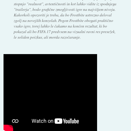
stopnjo "realnost", avtentičnosti in kot lahko vidite iz spodnjega
"trailerja", bodo grafične zmogljivosti igre na najvišjem nivoju.
Kakorkoli opozoriti je treba, da bo Frostbite ustrezno deloval
zgolj na novejših konzolah. Pogon Frostbite obogati praktično
vsako igro, torej lahko le čakamo na končen rezultat, ki bo
pokazal ali bo FIFA 17 predvsem na vizualni ravni res presežek,
le soliden poizkus, ali morda razočaranje.