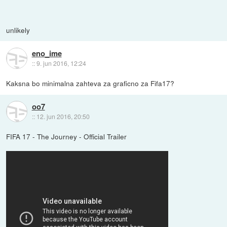
unlikely
eno_ime
::
9. jun 2016, 12:24
Kaksna bo minimalna zahteva za graficno za Fifa17?
oo7
::
12. jun 2016, 20:50
FIFA 17 - The Journey - Official Trailer