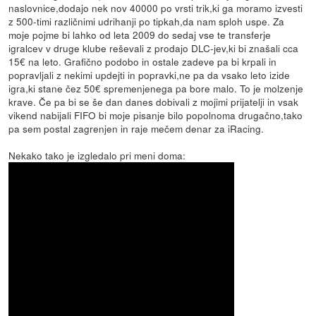
naslovnice,dodajo nek nov 40000 po vrsti trik,ki ga moramo izvesti
z 500-timi različnimi udrihanji po tipkah,da nam sploh uspe. Za
moje pojme bi lahko od leta 2009 do sedaj vse te transferje
igralcev v druge klube reševali z prodajo DLC-jev,ki bi znašali cca
15€ na leto. Grafično podobo in ostale zadeve pa bi krpali in
popravljali z nekimi updejti in popravki,ne pa da vsako leto izide
igra,ki stane čez 50€ spremenjenega pa bore malo. To je molzenje
krave. Če pa bi se še dan danes dobivali z mojimi prijatelji in vsak
vikend nabijali FIFO bi moje pisanje bilo popolnoma drugačno,tako
pa sem postal zagrenjen in raje mečem denar za iRacing.
Nekako tako je izgledalo pri meni doma: