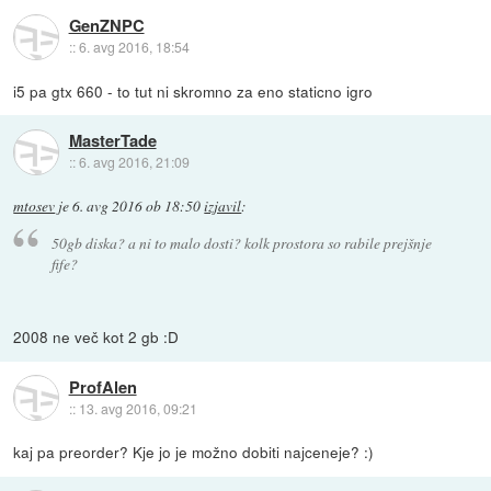
GenZNPC
::
6. avg 2016, 18:54
i5 pa gtx 660 - to tut ni skromno za eno staticno igro
MasterTade
::
6. avg 2016, 21:09
mtosev
je
6. avg 2016 ob 18:50
izjavil
:
50gb diska? a ni to malo dosti? kolk prostora so rabile prejšnje
fife?
2008 ne več kot 2 gb :D
ProfAlen
::
13. avg 2016, 09:21
kaj pa preorder? Kje jo je možno dobiti najceneje? :)