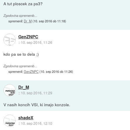
A tut ploscek za ps3?
Zgodovina sprememb…
spremenil:
Dr_M
(
10. sep 2016 ob 11:18
)
GenZNPC
::
10. sep 2016, 11:26
kdo pa se to dela ;)
Zgodovina sprememb…
spremenil:
GenZNPC
(
10. sep 2016 ob 11:26
)
Dr_M
::
10. sep 2016, 11:29
V nasih koncih VSI, ki imajo konzole.
shadeX
::
10. sep 2016, 12:10