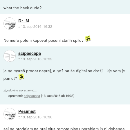
what the hack dude?
Dr_M
::
13. sep 2016, 16:32
Ne more potem kupovat poceni starih spilov
scipascapa
::
13. sep 2016, 16:32
ja ne moreš prodat naprej, a ne? pa še digital so dražji...kje vam je
pamet?
Zgodovina sprememb…
spremenil:
scipascapa
(
13. sep 2016 ob 16:33
)
Pesimist
::
13. sep 2016, 16:36
sej ne prodajam na prej plus remote play uporablam in ni dobenga