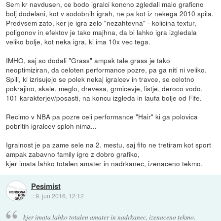
Sem kr navdusen, ce bodo igralci koncno zgledali malo graficno
bolj dodelani, kot v sodobnih igrah, ne pa kot iz nekega 2010 spila.
Predvsem zato, ker je igra zelo "nezahtevna" - kolicina textur,
poligonov in efektov je tako majhna, da bi lahko igra izgledala
veliko bolje, kot neka igra, ki ima 10x vec tega.
IMHO, saj so dodali "Grass" ampak tale grass je tako
neoptimiziran, da celoten performance pozre, pa ga niti ni veliko.
Spili, ki izrisujejo se polek nekaj igralcev in travce, se celotno
pokrajino, skale, meglo, drevesa, grmicevje, listje, deroco vodo,
101 karakterjev/posasti, na koncu izgleda in laufa bolje od Fife.
Recimo v NBA pa pozre celi performance "Hair" ki ga polovica
pobritih igralcev sploh nima...
Igralnost je pa zame sele na 2. mestu, saj fifo ne tretiram kot sport
ampak zabavno family igro z dobro grafiko,
kjer imata lahko totalen amater in nadrkanec, izenaceno tekmo.
Pesimist
::
9. jun 2016, 12:12
kjer imata lahko totalen amater in nadrkanec, izenaceno tekmo.