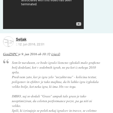
Seljak
::
12. jun 2016, 22:01
GenZNPC
je
9. jun 2016 ob 10:32
izjavil
:
Sem kr navdusen, ce bodo igralci koncno zgledali malo graficno
bolj dodelani, kot v sodobnih igrah, ne pa kot iz nekega 2010
spila.
Predvsem zato, ker je igra zelo "nezahtevna" - kolicina textur,
poligonov in efektov je tako majhna, da bi lahko igra izgledala
veliko bolje, kot neka igra, ki ima 10x vec tega.
IMHO, saj so dodali "Grass" ampak tale grass je tako
neoptimiziran, da celoten performance pozre, pa ga niti ni
veliko.
Spili, ki izrisujejo se polek nekaj igralcev in travce, se celotno