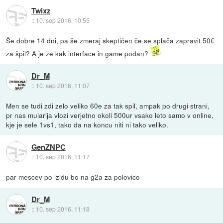
Twixz
::
10. sep 2016, 10:55
Še dobre 14 dni, pa še zmeraj skeptičen če se splača zapravit 50€
za špil? A je že kak interface in game podan?
Dr_M
::
10. sep 2016, 11:07
Men se tudi zdi zelo veliko 60e za tak spil, ampak po drugi strani,
pr nas mularija vlozi verjetno okoli 500ur vsako leto samo v online,
kje je sele 1vs1, tako da na koncu niti ni tako veliko.
GenZNPC
::
10. sep 2016, 11:17
par mescev po izidu bo na g2a za polovico
Dr_M
::
10. sep 2016, 11:18