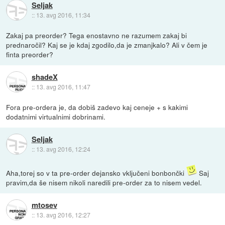
Seljak
::
13. avg 2016, 11:34
Zakaj pa preorder? Tega enostavno ne razumem zakaj bi
prednaročil? Kaj se je kdaj zgodilo,da je zmanjkalo? Ali v čem je
finta preorder?
shadeX
::
13. avg 2016, 11:47
Fora pre-ordera je, da dobiš zadevo kaj ceneje + s kakimi
dodatnimi virtualnimi dobrinami.
Seljak
::
13. avg 2016, 12:24
Aha,torej so v ta pre-order dejansko vključeni bonbončki
Saj
pravim,da še nisem nikoli naredili pre-order za to nisem vedel.
mtosev
::
13. avg 2016, 12:27