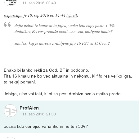
::
11. sep 2016, 00:49
scipascapa
je
10. sep 2016 ob 14:44
izjavil
:
dejte nehat že kupovat ta jajca, vsako leto copy paste + 5%
dodatkov, EA vas prenaša okoli....ne vem, možgane imate?
shadex: kaj je narobe z rabljeno fifo 16 PS4 za 15€ cca?
Enako bi lahko rekli za Cod, BF in podobno.
Fifa 16 kmalu ne bo vec aktualna in nekomu, ki fifo res veliko igra,
to nekaj pomeni.
Jebiga, niso vsi taki, ki bi za pest drobiza svojo matko prodal.
ProfAlen
::
11. sep 2016, 21:08
pozna kdo cenejšo variantio in ne teh 50€?