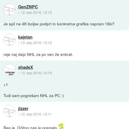
GenZNPC
::
12. sep 2016, 15:15
Je spil na 4K boljse podprt in konkretna grafika napram 16ki?
kajetan
::
13. sep 2016, 10:12
raje naj dajo NHL za pc ven že enkrat.
shadeX
::
13. sep 2016, 10:19
+1
Tudi sam pogrešam NHL za PC :)
jizzer
::
13. sep 2016, 13:11
Res je. Očitno nas je premalo