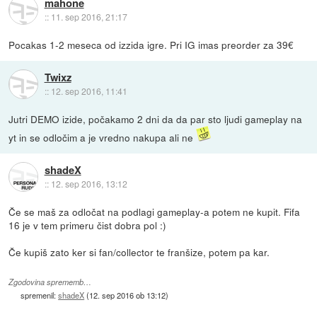
mahone
::
11. sep 2016, 21:17
Pocakas 1-2 meseca od izzida igre. Pri IG imas preorder za 39€
Twixz
::
12. sep 2016, 11:41
Jutri DEMO izide, počakamo 2 dni da da par sto ljudi gameplay na
yt in se odločim a je vredno nakupa ali ne
shadeX
::
12. sep 2016, 13:12
Če se maš za odločat na podlagi gameplay-a potem ne kupit. Fifa
16 je v tem primeru čist dobra pol :)
Če kupiš zato ker si fan/collector te franšize, potem pa kar.
Zgodovina sprememb…
spremenil:
shadeX
(
12. sep 2016 ob 13:12
)