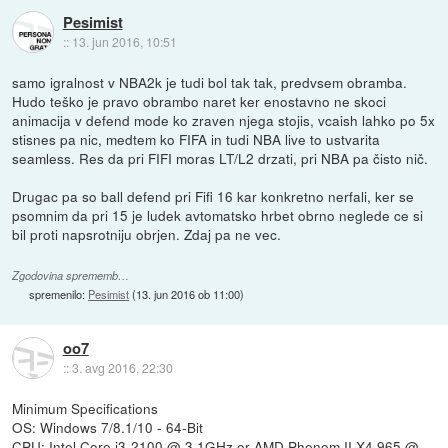
Pesimist
::
13. jun 2016, 10:51
samo igralnost v NBA2k je tudi bol tak tak, predvsem obramba.
Hudo teško je pravo obrambo naret ker enostavno ne skoci
animacija v defend mode ko zraven njega stojis, vcaish lahko po 5x
stisnes pa nic, medtem ko FIFA in tudi NBA live to ustvarita
seamless. Res da pri FIFI moras LT/L2 drzati, pri NBA pa čisto nič.
Drugac pa so ball defend pri Fifi 16 kar konkretno nerfali, ker se
psomnim da pri 15 je ludek avtomatsko hrbet obrno neglede ce si
bil proti napsrotniju obrjen. Zdaj pa ne vec.
Zgodovina sprememb…
spremenilo:
Pesimist
(
13. jun 2016 ob 11:00
)
oo7
::
3. avg 2016, 22:30
Minimum Specifications
OS: Windows 7/8.1/10 - 64-Bit
CPU: Intel Core i3-2100 @ 3.1GHz or AMD Phenom II X4 965 @