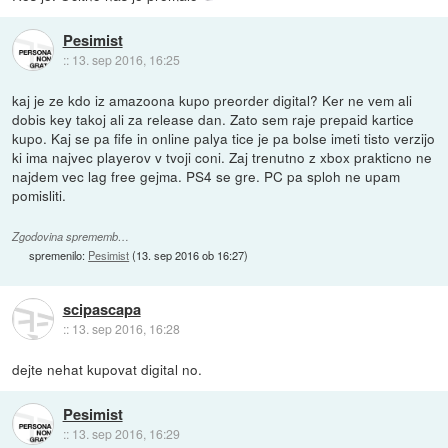
Pesimist
::
13. sep 2016, 16:25
kaj je ze kdo iz amazoona kupo preorder digital? Ker ne vem ali
dobis key takoj ali za release dan. Zato sem raje prepaid kartice
kupo. Kaj se pa fife in online palya tice je pa bolse imeti tisto verzijo
ki ima najvec playerov v tvoji coni. Zaj trenutno z xbox prakticno ne
najdem vec lag free gejma. PS4 se gre. PC pa sploh ne upam
pomisliti.
Zgodovina sprememb…
spremenilo:
Pesimist
(
13. sep 2016 ob 16:27
)
scipascapa
::
13. sep 2016, 16:28
dejte nehat kupovat digital no.
Pesimist
::
13. sep 2016, 16:29