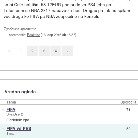
ko bi Cdje not tišo. 53.12EUR pac pride za PS4 jeba ga.
Letos bom se NBA 2k17 nabavo za hec. Drugac pa tak ne spilam
vec druga ko FIFA pa NBA zdaj ocitno na konzoli.
Zgodovina sprememb…
spremenilo:
Pesimist
(
13. sep 2016 ob 16:37
)
«
1
2
3
4
»
Vredno ogleda ...
Tema
Sporočila
»
FIFA
71
BivšiUser2
Oddelek:
Igre
»
FIFA vs PES
52
Timx