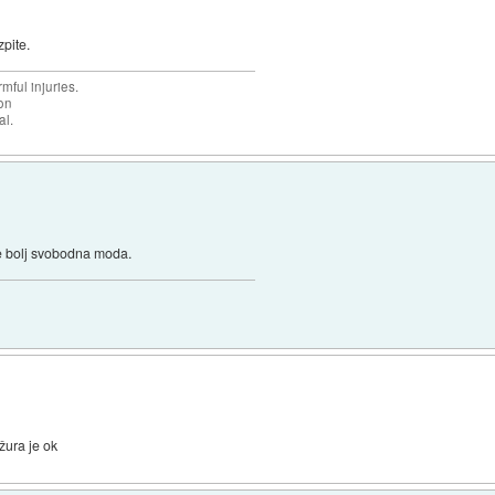
zpite.
mful injuries.
ion
al.
je bolj svobodna moda.
žura je ok