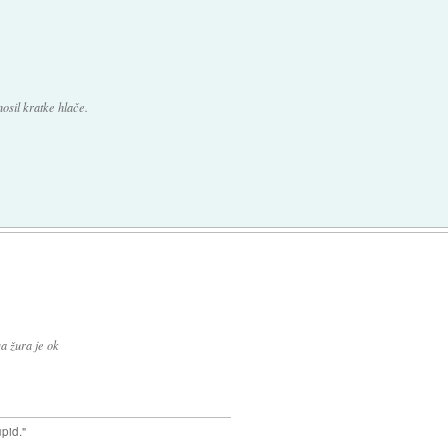
nosil kratke hlače.
a žura je ok
upid."