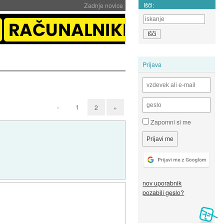
Išči:
Zadnje novice
Prijava
«
1
2
»
Zapomni si me
nov uporabnik
pozabili geslo?