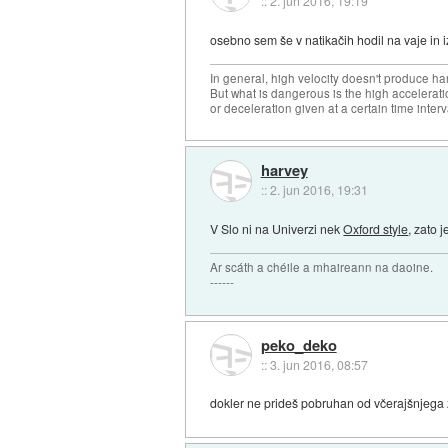
::
2. jun 2016, 19:19
osebno sem še v natikačih hodil na vaje in i
In general, high velocity doesn't produce har
But what is dangerous is the high accelerat
or deceleration given at a certain time interv
harvey
::
2. jun 2016, 19:31
V Slo ni na Univerzi nek
Oxford style
, zato 
Ar scáth a chéile a mhaireann na daoine.
------
peko_deko
::
3. jun 2016, 08:57
dokler ne prideš pobruhan od včerajšnjega 