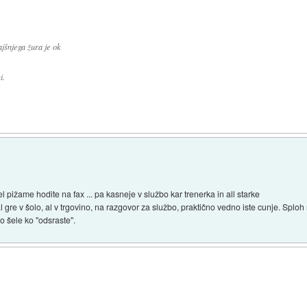
jšnjega žura je ok
i.
l pižame hodite na fax ... pa kasneje v službo kar trenerka in all starke
re v šolo, al v trgovino, na razgovor za službo, praktično vedno iste cunje. Sploh 
o šele ko "odsraste".