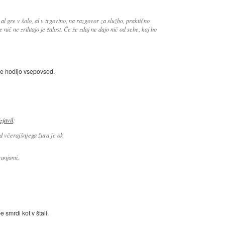
l gre v šolo, al v trgovino, na razgovor za službo, praktično
nič ne zrihtajo je žalost. Če že zdaj ne dajo nič od sebe, kaj bo
šne hodijo vsepovsod.
izjavil
:
d včerajšnjega žura je ok
cunjami.
 smrdi kot v štali.