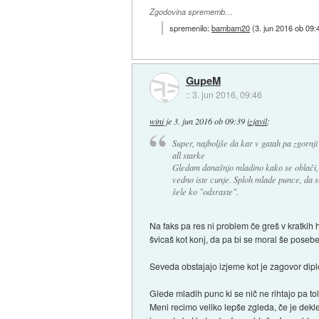
Zgodovina sprememb…
spremenilo:
bambam20
(
3. jun 2016 ob 09:
GupeM
::
3. jun 2016, 09:46
wini
je
3. jun 2016 ob 09:39
izjavil
:
Super, najboljše da kar v gatah pa zgornji
all starke
Gledam današnjo mladino kako se oblači, a
vedno iste cunje. Sploh mlade punce, da se 
šele ko "odsraste".
Na faks pa res ni problem če greš v kratkih 
švicaš kot konj, da pa bi se moral še posebej
Seveda obstajajo izjeme kot je zagovor diplo
Glede mladih punc ki se nič ne rihtajo pa tol
Meni recimo veliko lepše zgleda, če je dekl