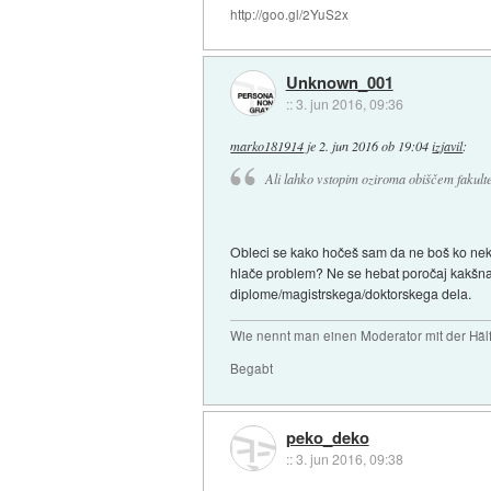
http://goo.gl/2YuS2x
Unknown_001
::
3. jun 2016, 09:36
marko181914
je
2. jun 2016 ob 19:04
izjavil
:
Ali lahko vstopim oziroma obiščem fakulte
Obleci se kako hočeš sam da ne boš ko nek e
hlače problem? Ne se hebat poročaj kakšna 
diplome/magistrskega/doktorskega dela.
Wie nennt man einen Moderator mit der Hälf
Begabt
peko_deko
::
3. jun 2016, 09:38