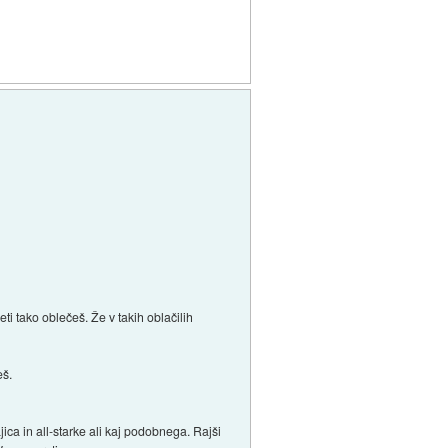
ti tako oblečeš. Že v takih oblačilih
eš.
ca in all-starke ali kaj podobnega. Rajši