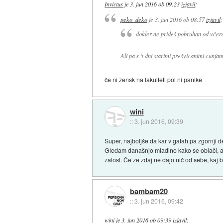
Invictus
je
3. jun 2016 ob 09:23
izjavil
:
peko_deko
je
3. jun 2016 ob 08:57
izjavil
:
dokler ne prideš pobruhan od včera
Ali pa s 5 dni starimi prešvicanimi cunjam
če ni žensk na fakulteti pol ni panike
wini
::
3. jun 2016, 09:39
Super, najboljše da kar v gatah pa zgornji de
Gledam današnjo mladino kako se oblači, al g
žalost. Če že zdaj ne dajo nič od sebe, kaj b
bambam20
::
3. jun 2016, 09:42
wini
je
3. jun 2016 ob 09:39
izjavil
: