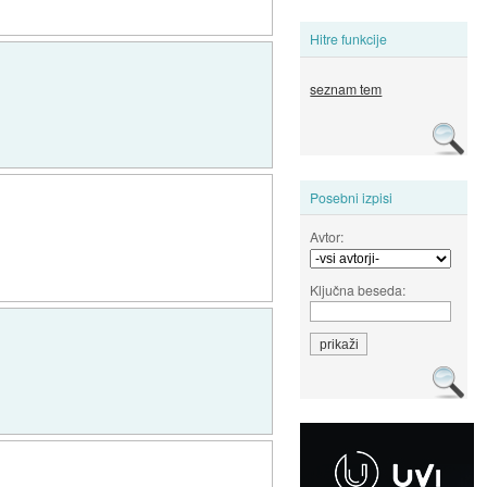
Hitre funkcije
seznam tem
Posebni izpisi
Avtor:
Ključna beseda: