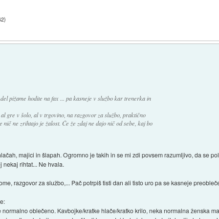
42
)
 del pižame hodite na fax ... pa kasneje v službo kar trenerka in
l gre v šolo, al v trgovino, na razgovor za službo, praktično
nič ne zrihtajo je žalost. Če že zdaj ne dajo nič od sebe, kaj bo
hlačah, majici in šlapah. Ogromno je takih in se mi zdi povsem razumljivo, da se pole
 nekaj rihtat... Ne hvala.
me, razgovor za službo,... Pač potrpiš tisti dan ali tisto uro pa se kasneje preobleč
e:
e normalno oblečeno. Kavbojke/kratke hlače/kratko krilo, neka normalna ženska maji