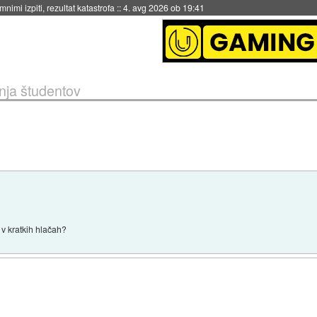
eto za večkratno uporabo
::
4. avg 2026 ob 19:41
nja študentov
 v kratkih hlačah?