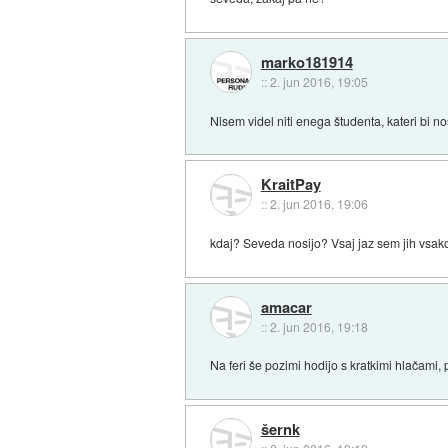
marko181914
::
2. jun 2016, 19:05
Nisem videl niti enega študenta, kateri bi no
KraitPay
::
2. jun 2016, 19:06
kdaj? Seveda nosijo? Vsaj jaz sem jih vsako
amacar
::
2. jun 2016, 19:18
Na feri še pozimi hodijo s kratkimi hlačami, 
šernk