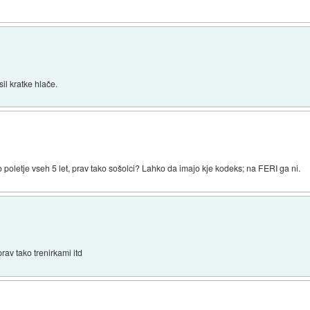
sil kratke hlače.
 poletje vseh 5 let, prav tako sošolci? Lahko da imajo kje kodeks; na FERI ga ni.
prav tako trenirkami itd