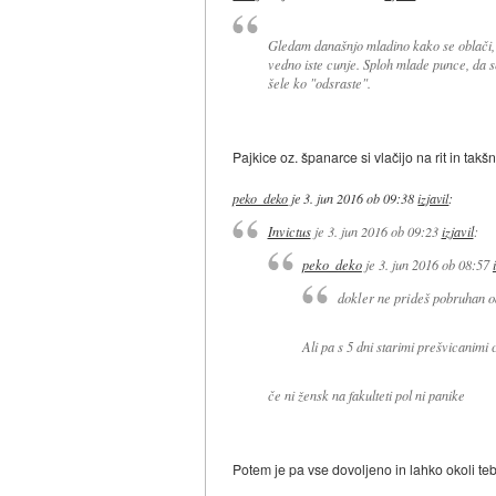
Gledam današnjo mladino kako se oblači, a
vedno iste cunje. Sploh mlade punce, da se 
šele ko "odsraste".
Pajkice oz. španarce si vlačijo na rit in tak
peko_deko
je
3. jun 2016 ob 09:38
izjavil
:
Invictus
je
3. jun 2016 ob 09:23
izjavil
:
peko_deko
je
3. jun 2016 ob 08:57
dokler ne prideš pobruhan o
Ali pa s 5 dni starimi prešvicanimi 
če ni žensk na fakulteti pol ni panike
Potem je pa vse dovoljeno in lahko okoli tebe