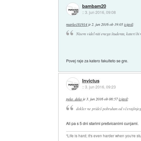
bambam20
::
3. jun 2016, 09:08
marko181914
je
2. jun 2016 ob 19:05
izjavil
:
Nisem videl niti enega študenta, kateri bi 
Povej raje za katero fakulteto se gre.
Invictus
::
3. jun 2016, 09:23
peko_deko
je
3. jun 2016 ob 08:57
izjavil
:
dokler ne prideš pobruhan od včerajšnjeg
Ali pa s 5 dni starimi prešvicanimi cunjami.
"Life is hard; it's even harder when you're st