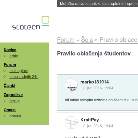
Evropska vesoljska agencija razvija svojo rak
Forum
»
Šola
»
Pravilo oblače
Novice
Pravilo oblačenja študentov
arhiv
Forum
mali oglasi
teme zadnjih 24h
marko181914
Članki
::
2. jun 2016, 19:04
Zaposlitve
Ali lahko vstopim oziroma obiščem fakulteto
brskaj
Ostalo
pravila
KraitPay
::
2. jun 2016, 19:04
seveda, zakaj pa ne?