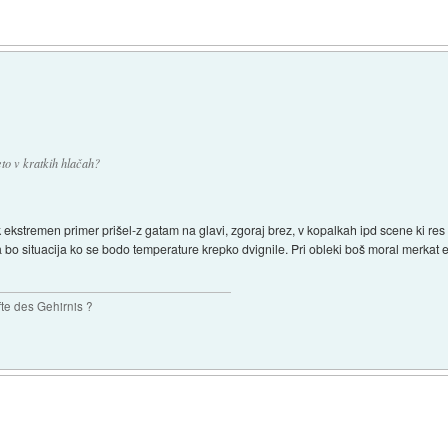
to v kratkih hlačah?
kstremen primer prišel-z gatam na glavi, zgoraj brez, v kopalkah ipd scene ki res n
bo situacija ko se bodo temperature krepko dvignile. Pri obleki boš moral merkat 
te des Gehirnis ?