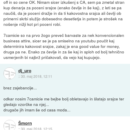
off in so cene OK. Nimam sicer izkušenj s CA, sem pa zmetal stran
kup denarja za poceni srajce (enako čevlje in še kaj), z leti se pa
naučiš, da je poceni dražje in da ti kakovostna srajca ali čevlji ob
primerni skrbi služijo dobesedno desetletja in potem je strošek na
nošenje nižji kot pri poceni robi.
7camicie so na prvo žogo preveč barvaste za nek konvencionalen
business attire, sicer se je pa smiselno na youtubu poučit kaj
determinira kakovost srajce, zakaj je ena good value for money,
druga pa ne. Enako za čevlje in za še kaj in sploh od bolj tehnično
usmerjenih bi najbrž pričakovali, da vejo kaj kupujejo.
dj_uro
::
30. maj 2018, 12:11
brez zajebancije...
odkar nosim 7camicie me bejbe bolj obletavajo in šlatajo srajce ter
gledajo vzorčke na njej...
drugače jih imam še od casa moda...
Šmorn
::
30. maj 2018, 12:15