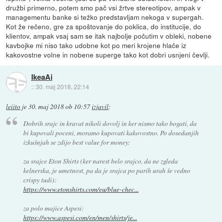
družbi primerno, potem smo pač vsi žrtve stereotipov, ampak v
managementu banke si težko predstavljam nekoga v supergah.
Kot že rečeno, gre za spoštovanje do poklica, do institucije, do
klientov, ampak vsaj sam se itak najbolje počutim v obleki, nobene
kavbojke mi niso tako udobne kot po meri krojene hlače iz
kakovostne volne in nobene superge tako kot dobri usnjeni čevlji.
IkeaAi
::
30. maj 2018, 22:14
leiito
je
30. maj 2018 ob 10:57
izjavil
:
Dobrih srajc in kravat nikoli dovolj in ker nismo tako bogati, da
bi kupovali poceni, moramo kupovati kakovostno. Po dosedanjih
izkušnjah se zdijo best value for money:
za srajce Eton Shirts (ker narest belo srajco, da ne zgleda
kelnerska, je umetnost, pa da je srajca po parih urah še vedno
crispy tudi):
https://www.etonshirts.com/eu/blue-chec...
za polo majice Aspesi:
https://www.aspesi.com/en/men/shirts/je...