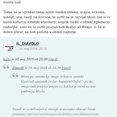
morda tudi.
Treba se je vprašat zakaj sploh moška obleka, srajca, kravata,
suknjič, ura, čevlji na šnirnce, ta outfit se je razvijal skozi čas in ni
samo kulturno estetski standard, ampak moški v obleki zgledamo
najboljše, zato so ta outfit povzeli tudi Arabci ali Kitajci, in če si
dobro izbral, se tudi počutiš v obleki najbolje.
IL_DIAVOLO
::
30. maj 2018, 20:16
leiito
je
30. maj 2018 ob 20:00
izjavil
:
domeski
je
30. maj 2018 ob 14:56
izjavil
:
Mene pa zanima kje imajo in katere znamke
klasičnih usnjenih čevljev kupujete(Oxfrd?) pa da
imajo tudi podplat usnjen oz. kakšen je trend na tem
področju. Hvala.
Trendi so za milenijalce, starejši se moramo obuvati letom
primerno, rjavi in črni brogues ali derbys, ene chelsea in ene