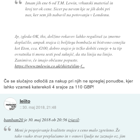
Imam jih ene 6 od T.M. Lewin, vrhunski material in
kroj ter ok cene. Sicer pa nevem kje se jih dobi pri
nas, ker sem jih nabavil na potovanju v Londonu.
Jp, zgleda OK, thx, dolžino rokavov lahko reguliraš za zmerno
doplačilo, ampak srajca iz boljšega bombaža ni bistveno cenejša
kot Eton, cca. €100, dobro srajco je težko dobiti ceneje + ta tip
ovratnika ti mora sesti pod suknjič, da sta linija na linijo.
Zanimivo, če imajo občasne popuste.
https://www.tmlewin.co.uk/shirts/slim-f...
Če se slučajno odločiš za nakup pri njih ne spreglej ponudbe, kjer
lahko vzameš katerekoli 4 srajce za 110 GBP!
leiito
::
30. maj 2018, 21:48
bambam20
je
30. maj 2018 ob 20:56
izjavil
:
Meni je pogojevanje kvalitete srajce s ceno malo zgrešeno. Že
tako vsako stvar preplačamo in v osnovi ljudje ne zaznajo oz. jim