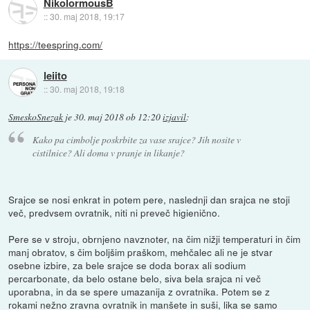
NikolormousB
::
30. maj 2018, 19:17
https://teespring.com/
leiito
::
30. maj 2018, 19:18
SmeskoSnezak
je
30. maj 2018 ob 12:20
izjavil
:
Kako pa cimbolje poskrbite za vase srajce? Jih nosite v
cistilnice? Ali doma v pranje in likanje?
Srajce se nosi enkrat in potem pere, naslednji dan srajca ne stoji
več, predvsem ovratnik, niti ni preveč higienično.
Pere se v stroju, obrnjeno navznoter, na čim nižji temperaturi in čim
manj obratov, s čim boljšim praškom, mehčalec ali ne je stvar
osebne izbire, za bele srajce se doda borax ali sodium
percarbonate, da belo ostane belo, siva bela srajca ni več
uporabna, in da se spere umazanija z ovratnika. Potem se z
rokami nežno zravna ovratnik in manšete in suši, lika se samo