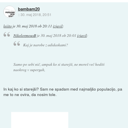
bambam20
::
30. maj 2018, 20:51
leiito
je
30. maj 2018 ob 20:11
izjavil
:
NikolormousB
je
30. maj 2018 ob 20:01
izjavil
:
Kaj je narobe z adidaskami?
Samo po sebi nič, ampak ko si starejši, ne moreš več hoditi
naokrog v supergah,
In kaj ko si starejši? Sam ne spadam med najmaljšo populacijo, pa
me to ne ovira, da nosim tole.