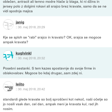
oblečen, antracit ali temno modre hlače iz blaga, ki ni džins in
jersey polo z dolgimi rokavi ali srajco brez kravate, samo da se ne
vidi spodnja majica
janig
::
30. maj 2018, 20:29
Kje se sploh se "rabi" srajco in kravato? OK, srajca se mogoce
ampak kravata?
kuglvinkl
::
30. maj 2018, 20:32
Posebni sestanki. S tem kazes spostavnje do svoje firme in
obiskovalcev. Mogoce bo kdaj drugac,.sam zdej ni.
leiito
::
30. maj 2018, 20:42
standardi glede kravate so bolj sproščeni kot nekoč, naši očetje so
jo nosili vsak dan, cel dan, ampak meni je kravata kul, rad jih
nosim.