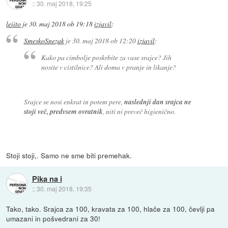
::
30. maj 2018, 19:25
leiito
je
30. maj 2018 ob 19:18
izjavil
:
SmeskoSnezak
je
30. maj 2018 ob 12:20
izjavil
:
Kako pa cimbolje poskrbite za vase srajce? Jih
nosite v cistilnice? Ali doma v pranje in likanje?
Srajce se nosi enkrat in potem pere,
naslednji dan srajca ne
stoji več, predvsem ovratnik
, niti ni preveč higienično.
Stoji stoji,. Samo ne sme biti premehak.
Pika na i
::
30. maj 2018, 19:35
Tako, tako. Srajca za 100, kravata za 100, hlače za 100, čevlji pa
umazani in pošvedrani za 30!