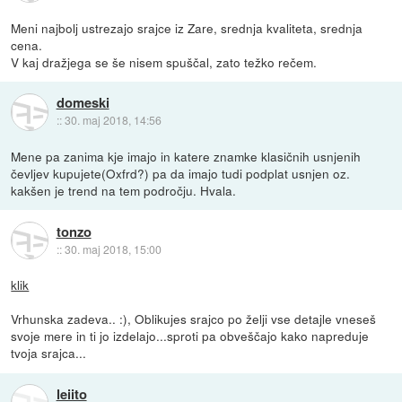
Meni najbolj ustrezajo srajce iz Zare, srednja kvaliteta, srednja
cena.
V kaj dražjega se še nisem spuščal, zato težko rečem.
domeski
::
30. maj 2018, 14:56
Mene pa zanima kje imajo in katere znamke klasičnih usnjenih
čevljev kupujete(Oxfrd?) pa da imajo tudi podplat usnjen oz.
kakšen je trend na tem področju. Hvala.
tonzo
::
30. maj 2018, 15:00
klik
Vrhunska zadeva.. :), Oblikujes srajco po želji vse detajle vneseš
svoje mere in ti jo izdelajo...sproti pa obveščajo kako napreduje
tvoja srajca...
leiito