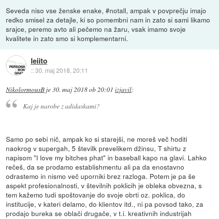
Seveda niso vse ženske enake, #notall, ampak v povprečju imajo
redko smisel za detajle, ki so pomembni nam in zato si sami likamo
srajce, peremo avto ali pečemo na žaru, vsak imamo svoje
kvalitete in zato smo si komplementarni.
leiito
::
30. maj 2018, 20:11
NikolormousB
je
30. maj 2018 ob 20:01
izjavil
:
Kaj je narobe z adidaskami?
Samo po sebi nič, ampak ko si starejši, ne moreš več hoditi
naokrog v supergah, 5 številk prevelikem džinsu, T shirtu z
napisom "I love my bitches phat" in baseball kapo na glavi. Lahko
rečeš, da se prodamo establishmentu ali pa da enostavno
odrastemo in nismo več uporniki brez razloga. Potem je pa še
aspekt profesionalnosti, v številnih poklicih je obleka obvezna, s
tem kažemo tudi spoštovanje do svoje obrti oz. poklica, do
institucije, v kateri delamo, do klientov itd., ni pa povsod tako, za
prodajo bureka se oblači drugače, v t.i. kreativnih industrijah