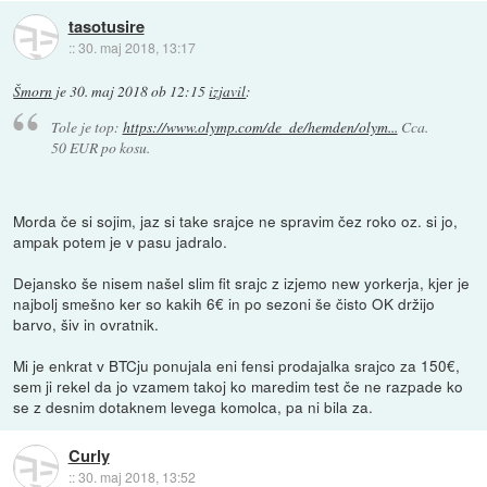
tasotusire
::
30. maj 2018, 13:17
Šmorn
je
30. maj 2018 ob 12:15
izjavil
:
Tole je top:
https://www.olymp.com/de_de/hemden/olym...
Cca.
50 EUR po kosu.
Morda če si sojim, jaz si take srajce ne spravim čez roko oz. si jo,
ampak potem je v pasu jadralo.
Dejansko še nisem našel slim fit srajc z izjemo new yorkerja, kjer je
najbolj smešno ker so kakih 6€ in po sezoni še čisto OK držijo
barvo, šiv in ovratnik.
Mi je enkrat v BTCju ponujala eni fensi prodajalka srajco za 150€,
sem ji rekel da jo vzamem takoj ko maredim test če ne razpade ko
se z desnim dotaknem levega komolca, pa ni bila za.
Curly
::
30. maj 2018, 13:52