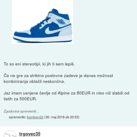
To so eni stereotipi, ki jih ti sem lepiš.
Če ne gre za striktno poslovne zadeve je danes možnost
kombiniranja oblačil neskončna.
Jaz imam usnjene čevlje od Alpine za 80EUR in niso nič slabši od
tistih za 500EUR.
Zgodovina sprememb…
spremenilo:
bambam20
(
30. maj 2018 ob 20:53
)
trgovec35