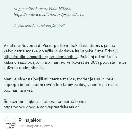
za grenadine kravate Viola Milano:
https://www.violamilano.com/product/cre...
Je kdo morda našel boljše vire?
V outletu Noventa di Piave pri Benethak lahko dobiš izjemno
kakovostna moška oblačila in dodatke italijanske firme Brioni:
https://outlets.mcarthurglen.com/en/it/...
. Počakaj edino še na
kakšno razprodajo, imajo namreč velikokrat še 30% popusta na že
znižana outlet oblačila.
Meni je sicer najboljši stil temna majica, moder jeans in bele
superge in ne maram ravno teh fancy zadev, vseeno pa malo
poznam ta svet.
Še seznam najboljših oblek: (primerne cene)
https://docs.google.com/spreadsheets/d/...
PrihajaNodi
::
30. maj 2018, 22:15