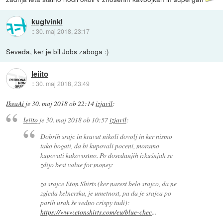
kuglvinkl
::
30. maj 2018, 23:17
Seveda, ker je bil Jobs zaboga :)
leiito
::
30. maj 2018, 23:49
IkeaAi
je
30. maj 2018 ob 22:14
izjavil
:
leiito
je
30. maj 2018 ob 10:57
izjavil
:
Dobrih srajc in kravat nikoli dovolj in ker nismo
tako bogati, da bi kupovali poceni, moramo
kupovati kakovostno. Po dosedanjih izkušnjah se
zdijo best value for money:
za srajce Eton Shirts (ker narest belo srajco, da ne
zgleda kelnerska, je umetnost, pa da je srajca po
parih urah še vedno crispy tudi):
https://www.etonshirts.com/eu/blue-chec
...