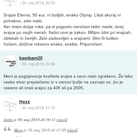
::
30. maj 2018, 20:55
Srajce Eterna, 50 eur, ni boljših, enako Olymp. Likat skoraj ni
potrebno, zelo malo.
Ker imam dolge roke, pa si pogosto naročam tailor made, torej
srajce po mojih merah. Itailor.com je zakon. Milijon izbir pri srajcah,
oblekah in čevljih. Zelo zadovoljen s srajcami. Slim fit kolikor
hočem, dolžina rokavov enako, svašta. Priporočam.
bambam20
::
30. maj 2018, 20:56
Meni je pogojevanje kvalitete srajce s ceno malo zgrešeno. Že tako
vsako stvar preplačamo in v osnovi ljudje ne zaznajo oz. jim je
vseeno ali imaš srajco za 40€ ali pa 200€.
Hexx
::
30. maj 2018, 21:15
leiito
je
30. maj 2018 ob 19:11
izjavil
:
Hexx
je
30. maj 2018 ob 13:08
izjavil
: