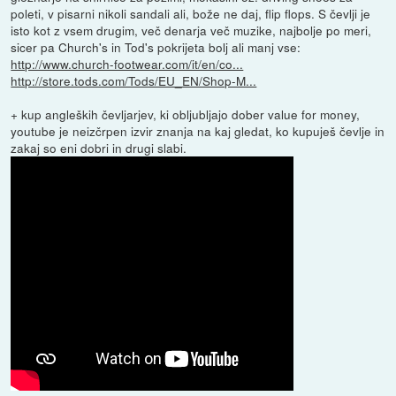
poleti, v pisarni nikoli sandali ali, bože ne daj, flip flops. S čevlji je
isto kot z vsem drugim, več denarja več muzike, najbolje po meri,
sicer pa Church's in Tod's pokrijeta bolj ali manj vse:
http://www.church-footwear.com/it/en/co...
http://store.tods.com/Tods/EU_EN/Shop-M...
+ kup angleških čevljarjev, ki obljubljajo dober value for money,
youtube je neizčrpen izvir znanja na kaj gledat, ko kupuješ čevlje in
zakaj so eni dobri in drugi slabi.