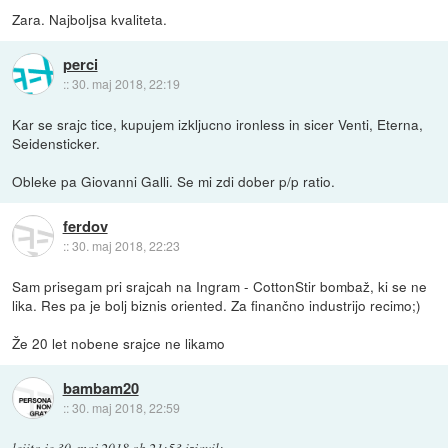
Zara. Najboljsa kvaliteta.
perci
::
30. maj 2018, 22:19
Kar se srajc tice, kupujem izkljucno ironless in sicer Venti, Eterna,
Seidensticker.
Obleke pa Giovanni Galli. Se mi zdi dober p/p ratio.
ferdov
::
30. maj 2018, 22:23
Sam prisegam pri srajcah na Ingram - CottonStir bombaž, ki se ne
lika. Res pa je bolj biznis oriented. Za finančno industrijo recimo;)
Že 20 let nobene srajce ne likamo
bambam20
::
30. maj 2018, 22:59
leiito
je
30. maj 2018 ob 21:53
izjavil
: