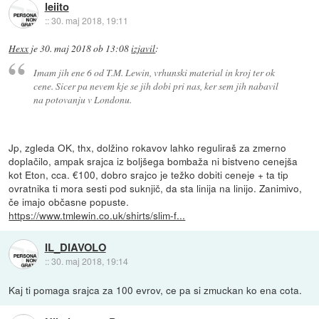
leiito
::
30. maj 2018, 19:11
Hexx
je
30. maj 2018 ob 13:08
izjavil
:
Imam jih ene 6 od T.M. Lewin, vrhunski material in kroj ter ok
cene. Sicer pa nevem kje se jih dobi pri nas, ker sem jih nabavil
na potovanju v Londonu.
Jp, zgleda OK, thx, dolžino rokavov lahko reguliraš za zmerno
doplačilo, ampak srajca iz boljšega bombaža ni bistveno cenejša
kot Eton, cca. €100, dobro srajco je težko dobiti ceneje + ta tip
ovratnika ti mora sesti pod suknjič, da sta linija na linijo. Zanimivo,
če imajo občasne popuste.
https://www.tmlewin.co.uk/shirts/slim-f...
IL_DIAVOLO
::
30. maj 2018, 19:14
Kaj ti pomaga srajca za 100 evrov, ce pa si zmuckan ko ena cota.