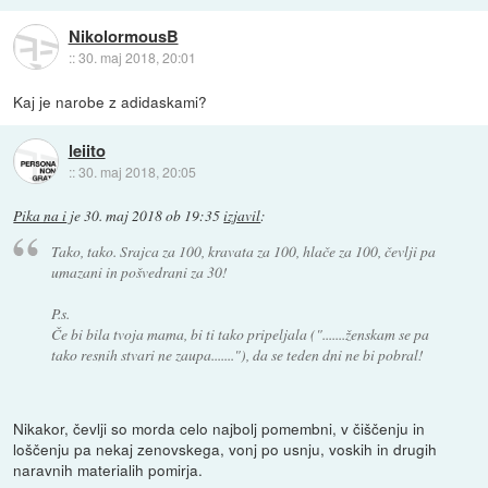
NikolormousB
::
30. maj 2018, 20:01
Kaj je narobe z adidaskami?
leiito
::
30. maj 2018, 20:05
Pika na i
je
30. maj 2018 ob 19:35
izjavil
:
Tako, tako. Srajca za 100, kravata za 100, hlače za 100, čevlji pa
umazani in pošvedrani za 30!
P.s.
Če bi bila tvoja mama, bi ti tako pripeljala (".......ženskam se pa
tako resnih stvari ne zaupa......."), da se teden dni ne bi pobral!
Nikakor, čevlji so morda celo najbolj pomembni, v čiščenju in
loščenju pa nekaj zenovskega, vonj po usnju, voskih in drugih
naravnih materialih pomirja.