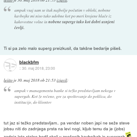
ampak vsaj sam se itak najbolje počutim v obleki, nobene
kavbojke mi niso tako udobne kot po meri krojene hlače iz
kakovostne volne in
nobene superge tako kot dobri usnjeni
čevlji.
Ti si pa zelo malo superg preizkusil, da takšne bedarije pišeš.
blackbfm
::
30. maj 2018, 23:00
leiito
je
30. maj 2018 ob 21:53
izjavil
:
ampak v managementu banke si težko predstavljam nekoga v
supergah. Kot že rečeno, gre za spoštovanje do poklica, do
institucije, do klientov
tut jaz si težko predstavljam.. pa vendar noben japi ne seže steve
jobsu niti do zadnjega prsta na levi nogi, kljub temu da je (jobs)
zadnja leta stalno hodil okoli v znošenih kavbojkah in supergah