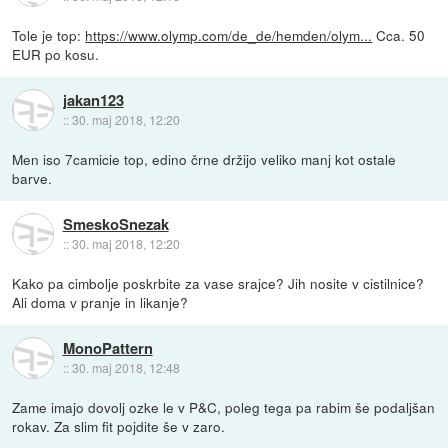
Tole je top:
https://www.olymp.com/de_de/hemden/olym...
Cca. 50
EUR po kosu.
jakan123
::
30. maj 2018, 12:20
Men iso 7camicie top, edino črne držijo veliko manj kot ostale
barve.
SmeskoSnezak
::
30. maj 2018, 12:20
Kako pa cimbolje poskrbite za vase srajce? Jih nosite v cistilnice?
Ali doma v pranje in likanje?
MonoPattern
::
30. maj 2018, 12:48
Zame imajo dovolj ozke le v P&C, poleg tega pa rabim še podaljšan
rokav. Za slim fit pojdite še v zaro.