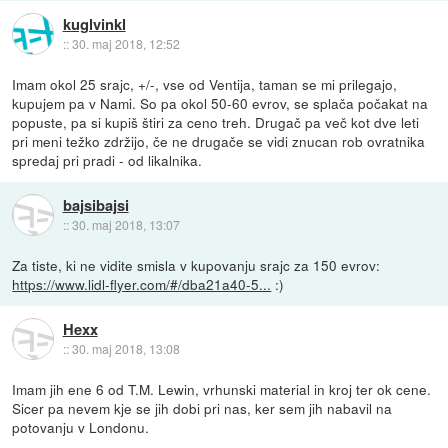
kuglvinkl
::
30. maj 2018, 12:52
Imam okol 25 srajc, +/-, vse od Ventija, taman se mi prilegajo,
kupujem pa v Nami. So pa okol 50-60 evrov, se splača počakat na
popuste, pa si kupiš štiri za ceno treh. Drugač pa več kot dve leti
pri meni težko zdržijo, če ne drugače se vidi znucan rob ovratnika
spredaj pri pradi - od likalnika.
bajsibajsi
::
30. maj 2018, 13:07
Za tiste, ki ne vidite smisla v kupovanju srajc za 150 evrov:
https://www.lidl-flyer.com/#/dba21a40-5...
:)
Hexx
::
30. maj 2018, 13:08
Imam jih ene 6 od T.M. Lewin, vrhunski material in kroj ter ok cene.
Sicer pa nevem kje se jih dobi pri nas, ker sem jih nabavil na
potovanju v Londonu.