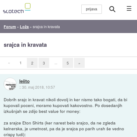
☰
Forum
»
Loža
»
srajca in kravata
srajca in kravata
«
1
...
2
3
5
»
leiito
::
30. maj 2018, 10:57
Dobrih srajc in kravat nikoli dovolj in ker nismo tako bogati, da bi
kupovali poceni, moramo kupovati kakovostno. Po dosedanjih
izkušnjah se zdijo best value for money:
za srajce Eton Shirts (ker narest belo srajco, da ne zgleda
kelnerska, je umetnost, pa da je srajca po parih urah še vedno
crispy tudi):