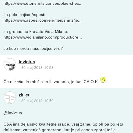
https://www.etonshirts.com/eu/blue-chec...
za polo majice Aspesi:
https://www.aspesi.com/en/men/shirts/je...
za grenadine kravate Viola Milano:
https://www.violamilano.com/product/cre...
Je kdo morda našel boljše vire?
Invictus
::
30. maj 2018, 10:58
Če ni keša, in rabiš slim-fit varianto, je tudi CA O.K.
.
zk_eu
::
30. maj 2018, 10:59
@Invictus.
C&A ima dejansko kvalitetne srajce, vsaj zame. Sploh pa po letu
dni kamot zamenjaš garderobo, kar je pri cenah zgoraj težje