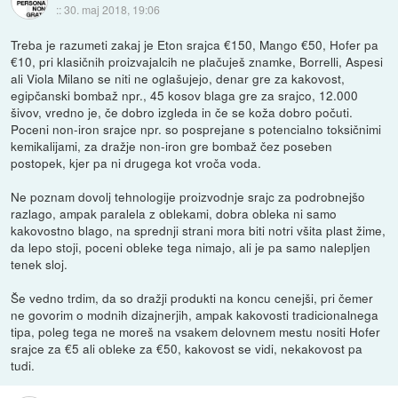
::
30. maj 2018, 19:06
Treba je razumeti zakaj je Eton srajca €150, Mango €50, Hofer pa
€10, pri klasičnih proizvajalcih ne plačuješ znamke, Borrelli, Aspesi
ali Viola Milano se niti ne oglašujejo, denar gre za kakovost,
egipčanski bombaž npr., 45 kosov blaga gre za srajco, 12.000
šivov, vredno je, če dobro izgleda in če se koža dobro počuti.
Poceni non-iron srajce npr. so posprejane s potencialno toksičnimi
kemikalijami, za dražje non-iron gre bombaž čez poseben
postopek, kjer pa ni drugega kot vroča voda.
Ne poznam dovolj tehnologije proizvodnje srajc za podrobnejšo
razlago, ampak paralela z oblekami, dobra obleka ni samo
kakovostno blago, na sprednji strani mora biti notri všita plast žime,
da lepo stoji, poceni obleke tega nimajo, ali je pa samo nalepljen
tenek sloj.
Še vedno trdim, da so dražji produkti na koncu cenejši, pri čemer
ne govorim o modnih dizajnerjih, ampak kakovosti tradicionalnega
tipa, poleg tega ne moreš na vsakem delovnem mestu nositi Hofer
srajce za €5 ali obleke za €50, kakovost se vidi, nekakovost pa
tudi.