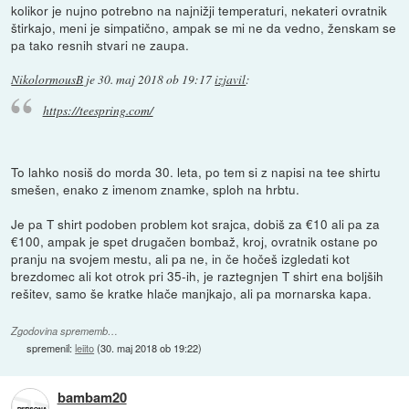
kolikor je nujno potrebno na najnižji temperaturi, nekateri ovratnik
štirkajo, meni je simpatično, ampak se mi ne da vedno, ženskam se
pa tako resnih stvari ne zaupa.
NikolormousB
je
30. maj 2018 ob 19:17
izjavil
:
https://teespring.com/
To lahko nosiš do morda 30. leta, po tem si z napisi na tee shirtu
smešen, enako z imenom znamke, sploh na hrbtu.
Je pa T shirt podoben problem kot srajca, dobiš za €10 ali pa za
€100, ampak je spet drugačen bombaž, kroj, ovratnik ostane po
pranju na svojem mestu, ali pa ne, in če hočeš izgledati kot
brezdomec ali kot otrok pri 35-ih, je raztegnjen T shirt ena boljših
rešitev, samo še kratke hlače manjkajo, ali pa mornarska kapa.
Zgodovina sprememb…
spremenil:
leiito
(
30. maj 2018 ob 19:22
)
bambam20