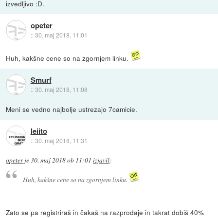
izvedljivo :D.
opeter
::
30. maj 2018, 11:01
Huh, kakšne cene so na zgornjem linku.
Smurf
::
30. maj 2018, 11:08
Meni se vedno najbolje ustrezajo 7camicie.
leiito
::
30. maj 2018, 11:31
opeter
je
30. maj 2018 ob 11:01
izjavil
:
Huh, kakšne cene so na zgornjem linku.
Zato se pa registriraš in čakaš na razprodaje in takrat dobiš 40%