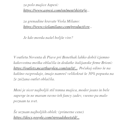
za polo majice Aspesi:
https://www.aspesi.com/en/men/shirts/je
...
za grenadine kravate Viola Milano:
https://www.violamilano.com/product/cre
...
Je kdo morda našel boljše vire?
V outletu Noventa di Piave pri Benethak lahko dobiš izjemno
kakovostna moška oblačila in dodatke italijanske firme Brioni:
https://outlets.mcarthurglen.com/en/it/...
. Počakaj edino še na
kakšno razprodajo, imajo namreč velikokrat še 30% popusta na
že znižana outlet oblačila.
Meni je sicer najboljši stil temna majica, moder jeans in bele
superge in ne maram ravno teh fancy zadev, vseeno pa malo
poznam ta svet.
Še seznam najboljših oblek: (primerne cene)
https://docs.google.com/spreadsheets/d/...