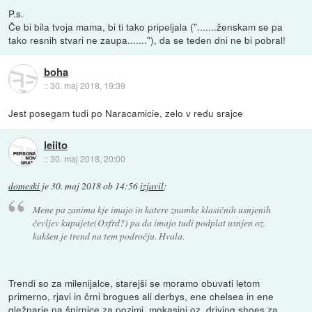
P.s.
Če bi bila tvoja mama, bi ti tako pripeljala (".......ženskam se pa
tako resnih stvari ne zaupa......."), da se teden dni ne bi pobral!
boha
::
30. maj 2018, 19:39
Jest posegam tudi po Naracamicie, zelo v redu srajce
leiito
::
30. maj 2018, 20:00
domeski
je
30. maj 2018 ob 14:56
izjavil
:
Mene pa zanima kje imajo in katere znamke klasičnih usnjenih
čevljev kupujete(Oxfrd?) pa da imajo tudi podplat usnjen oz.
kakšen je trend na tem področju. Hvala.
Trendi so za milenijalce, starejši se moramo obuvati letom
primerno, rjavi in črni brogues ali derbys, ene chelsea in ene
gležnarje na šnirnice za pozimi, mokasini oz. driving shoes za