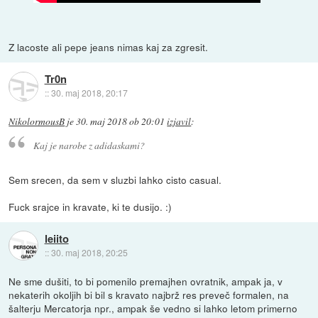
Z lacoste ali pepe jeans nimas kaj za zgresit.
Tr0n
::
30. maj 2018, 20:17
NikolormousB
je
30. maj 2018 ob 20:01
izjavil
:
Kaj je narobe z adidaskami?
Sem srecen, da sem v sluzbi lahko cisto casual.
Fuck srajce in kravate, ki te dusijo. :)
leiito
::
30. maj 2018, 20:25
Ne sme dušiti, to bi pomenilo premajhen ovratnik, ampak ja, v
nekaterih okoljih bi bil s kravato najbrž res preveč formalen, na
šalterju Mercatorja npr., ampak še vedno si lahko letom primerno