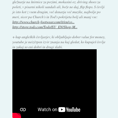
gležnarje na šnirnice za pozimi, mokasini oz. driving shoes za
poleti, v pisarni nikoli sandali ali, bože ne daj, flip flops. S čevlji
je isto kot z vsem drugim, več denarja več muzike, najbolje po
meri, sicer pa Church's in Tod's pokrijeta bolj ali manj vse:
http://www.church-footwear.com/it/en/co...
http://store.tods.com/Tods/EU_EN/Shop-M...
+ kup angleških čevljarjev, ki obljubljajo dober value for money,
youtube je neizčrpen izvir znanja na kaj gledat, ko kupuješ čevlje
in zakaj so eni dobri in drugi slabi.