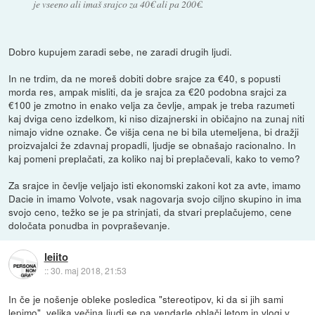
je vseeno ali imaš srajco za 40€ ali pa 200€.
Dobro kupujem zaradi sebe, ne zaradi drugih ljudi.
In ne trdim, da ne moreš dobiti dobre srajce za €40, s popusti
morda res, ampak misliti, da je srajca za €20 podobna srajci za
€100 je zmotno in enako velja za čevlje, ampak je treba razumeti
kaj dviga ceno izdelkom, ki niso dizajnerski in običajno na zunaj niti
nimajo vidne oznake. Če višja cena ne bi bila utemeljena, bi dražji
proizvajalci že zdavnaj propadli, ljudje se obnašajo racionalno. In
kaj pomeni preplačati, za koliko naj bi preplačevali, kako to vemo?
Za srajce in čevlje veljajo isti ekonomski zakoni kot za avte, imamo
Dacie in imamo Volvote, vsak nagovarja svojo ciljno skupino in ima
svojo ceno, težko se je pa strinjati, da stvari preplačujemo, cene
določata ponudba in povpraševanje.
leiito
::
30. maj 2018, 21:53
In če je nošenje obleke posledica "stereotipov, ki da si jih sami
lepimo", velika večina ljudi se pa vendarle oblači letom in vlogi v