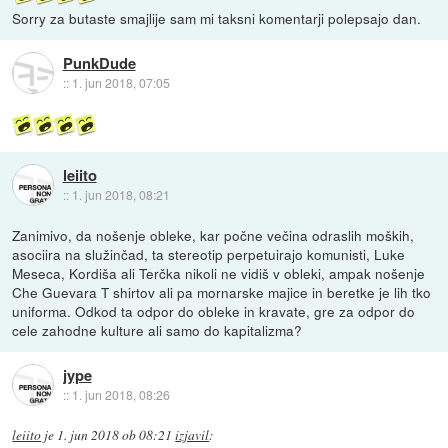
Sorry za butaste smajlije sam mi taksni komentarji polepsajo dan.
PunkDude
::
1. jun 2018, 07:05
leiito
::
1. jun 2018, 08:21
Zanimivo, da nošenje obleke, kar počne večina odraslih moških,
asociira na služinčad, ta stereotip perpetuirajo komunisti, Luke
Meseca, Kordiša ali Terčka nikoli ne vidiš v obleki, ampak nošenje
Che Guevara T shirtov ali pa mornarske majice in beretke je lih tko
uniforma. Odkod ta odpor do obleke in kravate, gre za odpor do
cele zahodne kulture ali samo do kapitalizma?
jype
::
1. jun 2018, 08:26
leiito
je
1. jun 2018 ob 08:21
izjavil
: