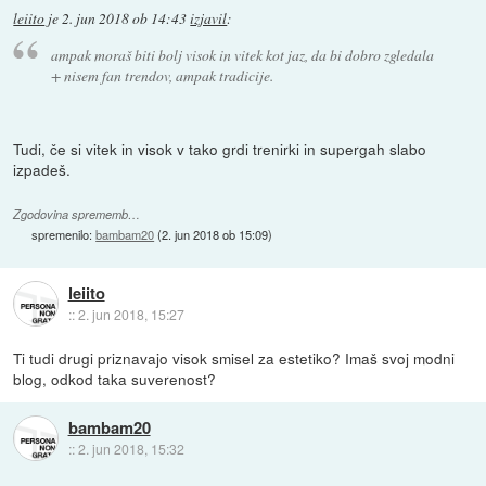
leiito
je
2. jun 2018 ob 14:43
izjavil
:
ampak moraš biti bolj visok in vitek kot jaz, da bi dobro zgledala
+ nisem fan trendov, ampak tradicije.
Tudi, če si vitek in visok v tako grdi trenirki in supergah slabo
izpadeš.
Zgodovina sprememb…
spremenilo:
bambam20
(
2. jun 2018 ob 15:09
)
leiito
::
2. jun 2018, 15:27
Ti tudi drugi priznavajo visok smisel za estetiko? Imaš svoj modni
blog, odkod taka suverenost?
bambam20
::
2. jun 2018, 15:32