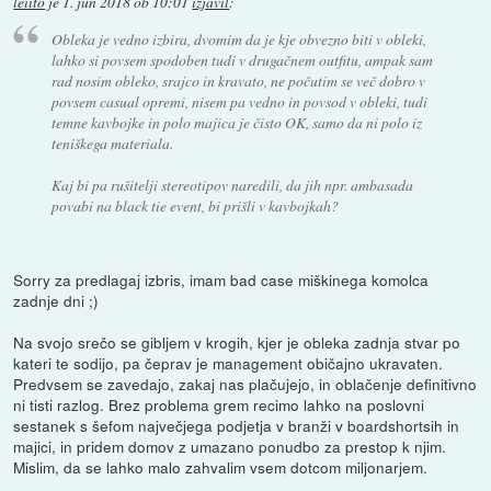
leiito
je
1. jun 2018 ob 10:01
izjavil
:
Obleka je vedno izbira, dvomim da je kje obvezno biti v obleki,
lahko si povsem spodoben tudi v drugačnem outfitu, ampak sam
rad nosim obleko, srajco in kravato, ne počutim se več dobro v
povsem casual opremi, nisem pa vedno in povsod v obleki, tudi
temne kavbojke in polo majica je čisto OK, samo da ni polo iz
teniškega materiala.
Kaj bi pa rušitelji stereotipov naredili, da jih npr. ambasada
povabi na black tie event, bi prišli v kavbojkah?
Sorry za predlagaj izbris, imam bad case miškinega komolca
zadnje dni ;)
Na svojo srečo se gibljem v krogih, kjer je obleka zadnja stvar po
kateri te sodijo, pa čeprav je management običajno ukravaten.
Predvsem se zavedajo, zakaj nas plačujejo, in oblačenje definitivno
ni tisti razlog. Brez problema grem recimo lahko na poslovni
sestanek s šefom največjega podjetja v branži v boardshortsih in
majici, in pridem domov z umazano ponudbo za prestop k njim.
Mislim, da se lahko malo zahvalim vsem dotcom miljonarjem.