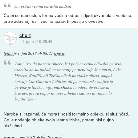
kar počne večina odraslih moških
Če bi se namesto s formo večina odraslih ljudi ukvarjala z vsebino,
bi že zdavnaj rešili večino težav, ki pestijo človeštvo.
chort
::
1. jun 2018, 08:48
leiito
je
1. jun 2018 ob 08:21
izjavil
:
Zanimivo, da nošenje obleke, kar počne večina odraslih moških,
asociira na služinčad, ta stereotip perpetuirajo komunisti, Luke
Meseca, Kordiša ali Terčka nikoli ne vidiš v obleki, ampak
nošenje Che Guevara T shirtov ali pa mornarske majice in
beretke je lih tko uniforma. Odkod ta odpor do obleke in
kravate, gre za odpor do cele zahodne kulture ali samo do
kapitalizma?
Narobe si razumel, če moraš nositi formalno obleko, si služinčad.
Če je nošenje obleke tvoja lastna izbira, potem nisi nujno
služinčad.
jype
je
1. jun 2018 ob 08:26
izjavil
: