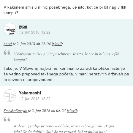
V kaksnem smislu ni nic posebnega. Je isto, kot ce bi bil nag v fkk
kampu?
jype
::
2. jun 2018, 12:22
perci
je
2. jun 2018 ob 12:04
izjavil
:
V kaksnem smislu ni nic posebnega. Je isto, kot ce bi bil nag v fkk
kampu?
Tako je. V Sloveniji najbrž ne, ker imamo zaradi katoliške histerije
še vedno prepoved takšnega početja, v manj nerazvitih državah pa
to seveda ni prepovedano.
Yakamashi
::
2. jun 2018, 13:22
SmeskoSnezak
je
2. jun 2018 ob 08:23
izjavil
:
Kolega iz Italije priporoca obleke, srajce od Gagliardi. Pozna
kdo? Se da dobiti v Slo? Je pa vprasal, kaj pr milem bogi