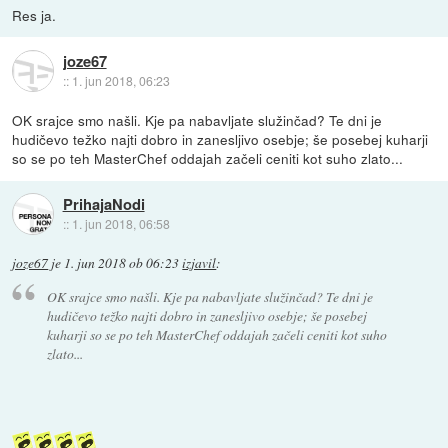
Res ja.
joze67
::
1. jun 2018, 06:23
OK srajce smo našli. Kje pa nabavljate služinčad? Te dni je
hudičevo težko najti dobro in zanesljivo osebje; še posebej kuharji
so se po teh MasterChef oddajah začeli ceniti kot suho zlato...
PrihajaNodi
::
1. jun 2018, 06:58
joze67
je
1. jun 2018 ob 06:23
izjavil
:
OK srajce smo našli. Kje pa nabavljate služinčad? Te dni je
hudičevo težko najti dobro in zanesljivo osebje; še posebej
kuharji so se po teh MasterChef oddajah začeli ceniti kot suho
zlato...