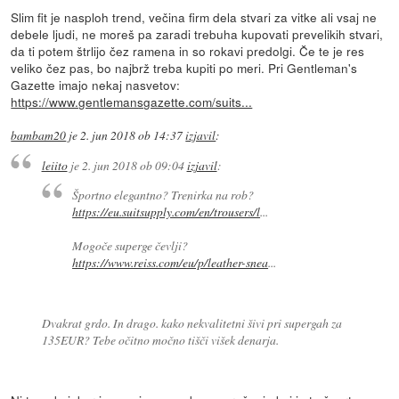
Slim fit je nasploh trend, večina firm dela stvari za vitke ali vsaj ne
debele ljudi, ne moreš pa zaradi trebuha kupovati prevelikih stvari,
da ti potem štrlijo čez ramena in so rokavi predolgi. Če te je res
veliko čez pas, bo najbrž treba kupiti po meri. Pri Gentleman's
Gazette imajo nekaj nasvetov:
https://www.gentlemansgazette.com/suits...
bambam20
je
2. jun 2018 ob 14:37
izjavil
:
leiito
je
2. jun 2018 ob 09:04
izjavil
:
Športno elegantno? Trenirka na rob?
https://eu.suitsupply.com/en/trousers/l
...
Mogoče superge čevlji?
https://www.reiss.com/eu/p/leather-snea
...
Dvakrat grdo. In drago. kako nekvalitetni šivi pri supergah za
135EUR? Tebe očitno močno tišči višek denarja.