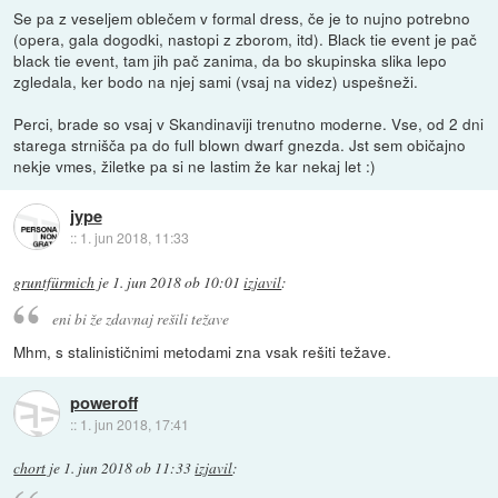
Se pa z veseljem oblečem v formal dress, če je to nujno potrebno
(opera, gala dogodki, nastopi z zborom, itd). Black tie event je pač
black tie event, tam jih pač zanima, da bo skupinska slika lepo
zgledala, ker bodo na njej sami (vsaj na videz) uspešneži.
Perci, brade so vsaj v Skandinaviji trenutno moderne. Vse, od 2 dni
starega strnišča pa do full blown dwarf gnezda. Jst sem običajno
nekje vmes, žiletke pa si ne lastim že kar nekaj let :)
jype
::
1. jun 2018, 11:33
gruntfürmich
je
1. jun 2018 ob 10:01
izjavil
:
eni bi že zdavnaj rešili težave
Mhm, s stalinističnimi metodami zna vsak rešiti težave.
poweroff
::
1. jun 2018, 17:41
chort
je
1. jun 2018 ob 11:33
izjavil
: