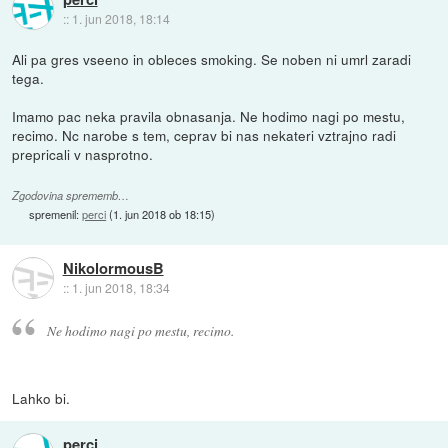
::
1. jun 2018, 18:14
Ali pa gres vseeno in obleces smoking. Se noben ni umrl zaradi
tega.
Imamo pac neka pravila obnasanja. Ne hodimo nagi po mestu,
recimo. Nc narobe s tem, ceprav bi nas nekateri vztrajno radi
prepricali v nasprotno.
Zgodovina sprememb…
spremenil:
perci
(
1. jun 2018 ob 18:15
)
NikolormousB
::
1. jun 2018, 18:34
Ne hodimo nagi po mestu, recimo.
Lahko bi.
perci