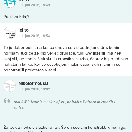
::
1. jun 2018, 18:49
Pa si ze kdaj?
leiito
::
1. jun 2018, 18:54
To je dober point, na koncu dneva se vsi podrejamo družbenim
normam, tudi če želimo verjeti drugače, tudi SW inženir ima nek
svoj stil, ne hodi v šlafroku in crocsih v službo, čeprav bi po trditvah
nekaterih lahko, ker so osvobojeni malomeščanskih manir in so
ponotranjili proletarca v sebi.
NikolormousB
::
1. jun 2018, 19:02
tudi SW inženir ima nek svoj stil, ne hodi v šlafroku in crocsih v
službo
Že to, da hodiš v službo je fail. Še en socialni konstrukt, ki nam ga