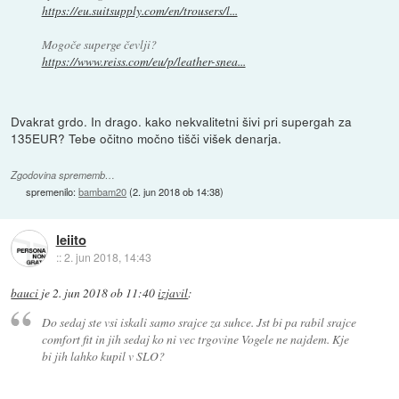
https://eu.suitsupply.com/en/trousers/l...
Mogoče superge čevlji?
https://www.reiss.com/eu/p/leather-snea...
Dvakrat grdo. In drago. kako nekvalitetni šivi pri supergah za
135EUR? Tebe očitno močno tišči višek denarja.
Zgodovina sprememb…
spremenilo:
bambam20
(
2. jun 2018 ob 14:38
)
leiito
::
2. jun 2018, 14:43
bauci
je
2. jun 2018 ob 11:40
izjavil
:
Do sedaj ste vsi iskali samo srajce za suhce. Jst bi pa rabil srajce
comfort fit in jih sedaj ko ni vec trgovine Vogele ne najdem. Kje
bi jih lahko kupil v SLO?