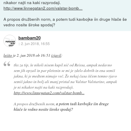
nikakor najti na kaki razprodaji.
http://www.linnegatan2.com/valstar-bomb...
A propos družbenih norm, a potem tudi kavbojke iin druge hlače še
vedno nosite široke spodaj?
bambam20
::
2. jun 2018, 16:55
leiito
je
2. jun 2018 ob 16:51
izjavil
:
thx za tip, še nikoli nisem kupil nič od Reissa, ampak nedavno
sem jih opzail in par pletenin se mi je zdelo dobrih in ena semiš
jakna, ki je medtem nimajo več. Že nekaj časa iščem temno rjavo
semiš jakno in bolj ali manj pristal na Valstar Valstarino, ampak
je ni nikakor najti na kaki razprodaji.
http://www.linnegatan2.com/valstar-bomb...
A propos družbenih norm,
a potem tudi kavbojke iin druge
hlače še vedno nosite široke spodaj?