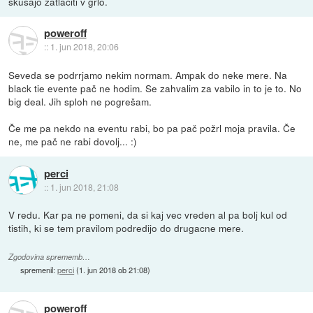
skušajo zatlačiti v grlo.
poweroff
::
1. jun 2018, 20:06
Seveda se podrrjamo nekim normam. Ampak do neke mere. Na
black tie evente pač ne hodim. Se zahvalim za vabilo in to je to. No
big deal. Jih sploh ne pogrešam.
Če me pa nekdo na eventu rabi, bo pa pač požrl moja pravila. Če
ne, me pač ne rabi dovolj... :)
perci
::
1. jun 2018, 21:08
V redu. Kar pa ne pomeni, da si kaj vec vreden al pa bolj kul od
tistih, ki se tem pravilom podredijo do drugacne mere.
Zgodovina sprememb…
spremenil:
perci
(
1. jun 2018 ob 21:08
)
poweroff