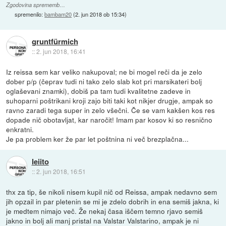
Zgodovina sprememb…
spremenilo:
bambam20
(
2. jun 2018 ob 15:34
)
gruntfürmich
::
2. jun 2018, 16:41
Iz reissa sem kar veliko nakupoval; ne bi mogel reči da je zelo
dober p/p (čeprav tudi ni tako zelo slab kot pri marsikateri bolj
oglaševani znamki), dobiš pa tam tudi kvalitetne zadeve in
suhoparni poštrikani kroji zajo biti taki kot nikjer drugje, ampak so
ravno zaradi tega super in zelo všečni. Če se vam kakšen kos res
dopade nič obotavljat, kar naročit! Imam par kosov ki so resnično
enkratni.
Je pa problem ker že par let poštnina ni več brezplačna...
leiito
::
2. jun 2018, 16:51
thx za tip, še nikoli nisem kupil nič od Reissa, ampak nedavno sem
jih opzail in par pletenin se mi je zdelo dobrih in ena semiš jakna, ki
je medtem nimajo več. Že nekaj časa iščem temno rjavo semiš
jakno in bolj ali manj pristal na Valstar Valstarino, ampak je ni