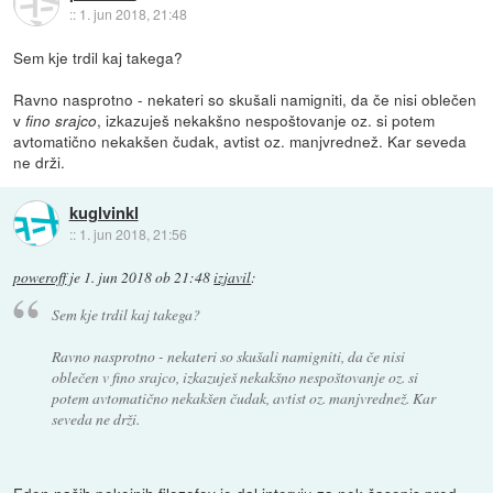
::
1. jun 2018, 21:48
Sem kje trdil kaj takega?
Ravno nasprotno - nekateri so skušali namigniti, da če nisi oblečen
v
, izkazuješ nekakšno nespoštovanje oz. si potem
fino srajco
avtomatično nekakšen čudak, avtist oz. manjvrednež. Kar seveda
ne drži.
kuglvinkl
::
1. jun 2018, 21:56
poweroff
je
1. jun 2018 ob 21:48
izjavil
:
Sem kje trdil kaj takega?
Ravno nasprotno - nekateri so skušali namigniti, da če nisi
oblečen v
fino srajco
, izkazuješ nekakšno nespoštovanje oz. si
potem avtomatično nekakšen čudak, avtist oz. manjvrednež. Kar
seveda ne drži.
Eden naših pokojnih filozofov je dal intervju za nek časopis pred