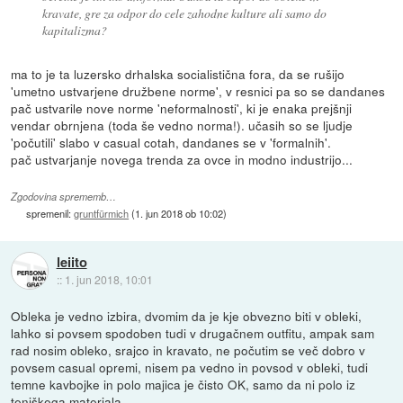
kravate, gre za odpor do cele zahodne kulture ali samo do
kapitalizma?
ma to je ta luzersko drhalska socialistična fora, da se rušijo
'umetno ustvarjene družbene norme', v resnici pa so se dandanes
pač ustvarile nove norme 'neformalnosti', ki je enaka prejšnji
vendar obrnjena (toda še vedno norma!). učasih so se ljudje
'počutili' slabo v casual cotah, dandanes se v 'formalnih'.
pač ustvarjanje novega trenda za ovce in modno industrijo...
Zgodovina sprememb…
spremenil:
gruntfürmich
(
1. jun 2018 ob 10:02
)
leiito
::
1. jun 2018, 10:01
Obleka je vedno izbira, dvomim da je kje obvezno biti v obleki,
lahko si povsem spodoben tudi v drugačnem outfitu, ampak sam
rad nosim obleko, srajco in kravato, ne počutim se več dobro v
povsem casual opremi, nisem pa vedno in povsod v obleki, tudi
temne kavbojke in polo majica je čisto OK, samo da ni polo iz
teniškega materiala.