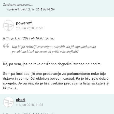
Zgodovina sprememb…
spremenil:
perci
(
1. jun 2018 ob 10:59
)
poweroff
::
1. jun 2018, 11:23
leiito
je
1. jun 2018 ob 10:01
izjavil
:
Kaj bi pa rušitelji stereotipov naredili, da jih npr. ambasada
povabi na black tie event, bi prišli v kavbojkah?
Kaj pa vem, jaz na take družabne dogodke izrecno ne hodim.
Sem pa imel zadnjič eno predavanje za parlamentarce neke tuje
države in sem prišel oblečen povsem casual. Pa je bilo zelo dobro
sprejeto. Je pa res, da je bila vsebina predavanja tista na kateri je
bil fokus.
chort
::
1. jun 2018, 11:33