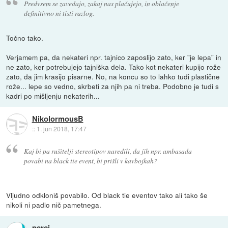
Predvsem se zavedajo, zakaj nas plačujejo, in oblačenje
definitivno ni tisti razlog.
Točno tako.
Verjamem pa, da nekateri npr. tajnico zaposlijo zato, ker "je lepa" in
ne zato, ker potrebujejo tajniška dela. Tako kot nekateri kupijo rože
zato, da jim krasijo pisarne. No, na koncu so to lahko tudi plastične
rože... lepe so vedno, skrbeti za njih pa ni treba. Podobno je tudi s
kadri po mišljenju nekaterih...
NikolormousB
::
1. jun 2018, 17:47
Kaj bi pa rušitelji stereotipov naredili, da jih npr. ambasada
povabi na black tie event, bi prišli v kavbojkah?
Vljudno odkloniš povabilo. Od black tie eventov tako ali tako še
nikoli ni padlo nič pametnega.
perci