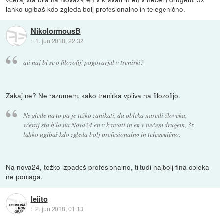
lahko ugibaš kdo zgleda bolj profesionalno in telegenično.
NikolormousB
::
1. jun 2018, 22:32
ali naj bi se o filozofiji pogovarjal v trenirki?
Zakaj ne? Ne razumem, kako trenirka vpliva na filozofijo.
Ne glede na to pa je težko zanikati, da obleka naredi človeka,
včeraj sta bila na Nova24 en v kravati in en v nečem drugem, 3x
lahko ugibaš kdo zgleda bolj profesionalno in telegenično.
Na nova24, težko izpadeš profesionalno, ti tudi najbolj fina obleka
ne pomaga.
leiito
::
2. jun 2018, 01:13