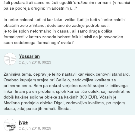
želi postarati ali samo ne želi ugoditi 'družbenim normam' (v resnici
pa se podreja drugim; 'mladostnim')...?
ta neformalnost tudi ni kar tako, veliko ljudi je tudi v 'neformalnih'
oblačilih zelo zrihtano, dodelano do zadnje podrobnosti.
je to še sploh neformalno in casual, ali samo druga oblika
formalnosti v katero zapada bebast folk ki misli da je osvobojen
spon sodobnega 'formalnega' sveta?
Yossarian
::
2. jun 2018, 09:23
Zanimiva tema, čeprav je leiito nastavil kar visok cenovni standard.
Osebno kupujem srajce pri Gallielo, zadovoljiva kvaliteta za
primerno ceno. Bom pa enkrat verjetno naročil srajco iz leiitovega
linka. Imam pa en problem, sploh kar se tiče oblek, saj naenkrat ne
dobiš kakšne solidne obleke za kakšnih 300 EUR. Včasih je
Modiana prodajala obleke Digel, zadovoljiva kvaliteta, po mojem
okusu, zdaj pa so jih nehali. Škoda.
jype
::
2. jun 2018, 09:29