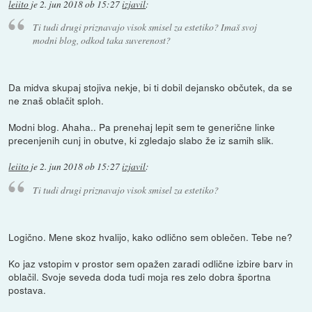
leiito
je
2. jun 2018 ob 15:27
izjavil
:
Ti tudi drugi priznavajo visok smisel za estetiko? Imaš svoj
modni blog, odkod taka suverenost?
Da midva skupaj stojiva nekje, bi ti dobil dejansko občutek, da se
ne znaš oblačit sploh.
Modni blog. Ahaha.. Pa prenehaj lepit sem te generične linke
precenjenih cunj in obutve, ki zgledajo slabo že iz samih slik.
leiito
je
2. jun 2018 ob 15:27
izjavil
:
Ti tudi drugi priznavajo visok smisel za estetiko?
Logično. Mene skoz hvalijo, kako odlično sem oblečen. Tebe ne?
Ko jaz vstopim v prostor sem opažen zaradi odlične izbire barv in
oblačil. Svoje seveda doda tudi moja res zelo dobra športna
postava.