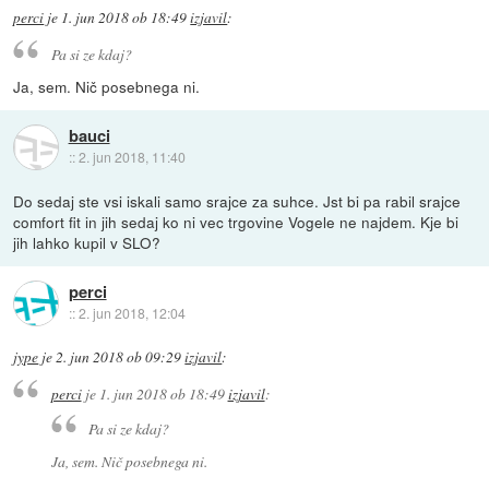
perci
je
1. jun 2018 ob 18:49
izjavil
:
Pa si ze kdaj?
Ja, sem. Nič posebnega ni.
bauci
::
2. jun 2018, 11:40
Do sedaj ste vsi iskali samo srajce za suhce. Jst bi pa rabil srajce
comfort fit in jih sedaj ko ni vec trgovine Vogele ne najdem. Kje bi
jih lahko kupil v SLO?
perci
::
2. jun 2018, 12:04
jype
je
2. jun 2018 ob 09:29
izjavil
:
perci
je
1. jun 2018 ob 18:49
izjavil
:
Pa si ze kdaj?
Ja, sem. Nič posebnega ni.