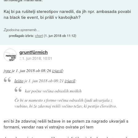
Kaj bi pa rušitelji stereotipov naredili, da jih npr. ambasada povabi
na black tie event, bi prišli v kavbojkah?
Zgodovina sprememb…
predlagalo izbris:
chort
(
1. jun 2018 ob 11:12
)
gruntfürmich
::
1. jun 2018, 10:01
jype
je
1. jun 2018 ob 08:26
izjavil
:
leiito
je
1. jun 2018 ob 08:21
izjavil
:
kar počne večina odraslih moških
Če bi se namesto s formo večina odraslih ljudi ukvarjala z
vsebino, bi že zdavnaj rešili večino težav, ki pestijo človeštvo.
eni bi že zdavnaj rešili težave in se potem za nagrado ukvarjali s
formami, vendar nas vi vstrajno ovirate pri tem