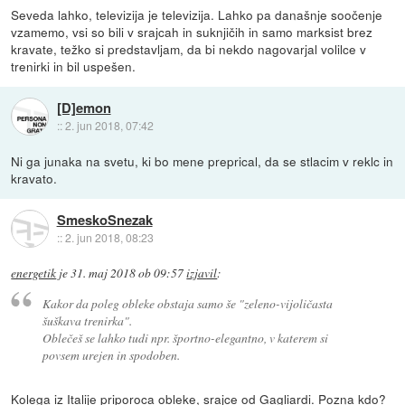
Seveda lahko, televizija je televizija. Lahko pa današnje soočenje
vzamemo, vsi so bili v srajcah in suknjičih in samo marksist brez
kravate, težko si predstavljam, da bi nekdo nagovarjal volilce v
trenirki in bil uspešen.
[D]emon
::
2. jun 2018, 07:42
Ni ga junaka na svetu, ki bo mene preprical, da se stlacim v reklc in
kravato.
SmeskoSnezak
::
2. jun 2018, 08:23
energetik
je
31. maj 2018 ob 09:57
izjavil
:
Kakor da poleg obleke obstaja samo še "zeleno-vijoličasta
šuškava trenirka".
Oblečeš se lahko tudi npr. športno-elegantno, v katerem si
povsem urejen in spodoben.
Kolega iz Italije priporoca obleke, srajce od Gagliardi. Pozna kdo?