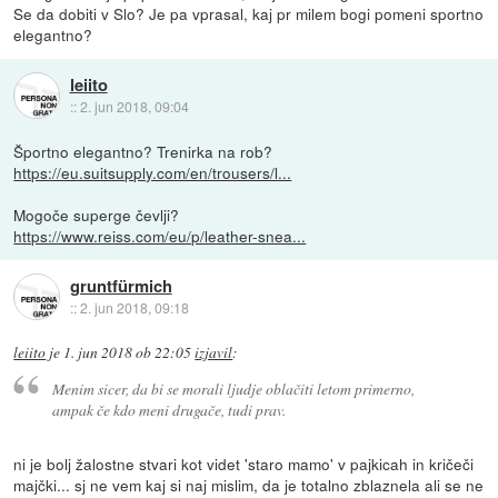
Se da dobiti v Slo? Je pa vprasal, kaj pr milem bogi pomeni sportno
elegantno?
leiito
::
2. jun 2018, 09:04
Športno elegantno? Trenirka na rob?
https://eu.suitsupply.com/en/trousers/l...
Mogoče superge čevlji?
https://www.reiss.com/eu/p/leather-snea...
gruntfürmich
::
2. jun 2018, 09:18
leiito
je
1. jun 2018 ob 22:05
izjavil
:
Menim sicer, da bi se morali ljudje oblačiti letom primerno,
ampak če kdo meni drugače, tudi prav.
ni je bolj žalostne stvari kot videt 'staro mamo' v pajkicah in kričeči
majčki... sj ne vem kaj si naj mislim, da je totalno zblaznela ali se ne