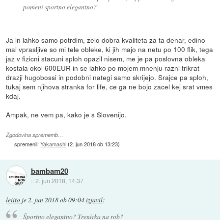
pomeni sportno elegantno?
Ja in lahko samo potrdim, zelo dobra kvaliteta za ta denar, edino
mal vprasljive so mi tele obleke, ki jih majo na netu po 100 flik, tega
jaz v fizicni stacuni sploh opazil nisem, me je pa poslovna obleka
kostala okol 600EUR in se lahko po mojem mnenju razni trikrat
drazji hugobossi in podobni nategi samo skrijejo. Srajce pa sploh,
tukaj sem njihova stranka for life, ce ga ne bojo zacel kej srat vmes
kdaj.
Ampak, ne vem pa, kako je s Slovenijo.
Zgodovina sprememb…
spremenil:
Yakamashi
(
2. jun 2018 ob 13:23
)
bambam20
::
2. jun 2018, 14:37
leiito
je
2. jun 2018 ob 09:04
izjavil
:
Športno elegantno? Trenirka na rob?