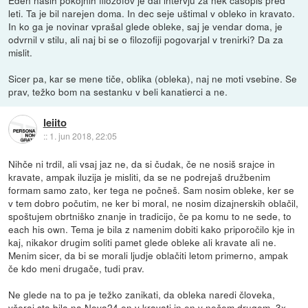
leti. Ta je bil narejen doma. In dec seje uštimal v obleko in kravato.
In ko ga je novinar vprašal glede obleke, saj je vendar doma, je
odvrnil v stilu, ali naj bi se o filozofiji pogovarjal v trenirki? Da za
mislit.
Sicer pa, kar se mene tiče, oblika (obleka), naj ne moti vsebine. Se
prav, težko bom na sestanku v beli kanatierci a ne.
leiito
::
1. jun 2018, 22:05
Nihče ni trdil, ali vsaj jaz ne, da si čudak, če ne nosiš srajce in
kravate, ampak iluzija je misliti, da se ne podrejaš družbenim
formam samo zato, ker tega ne počneš. Sam nosim obleke, ker se
v tem dobro počutim, ne ker bi moral, ne nosim dizajnerskih oblačil,
spoštujem obrtniško znanje in tradicijo, če pa komu to ne sede, to
each his own. Tema je bila z namenim dobiti kako priporočilo kje in
kaj, nikakor drugim soliti pamet glede obleke ali kravate ali ne.
Menim sicer, da bi se morali ljudje oblačiti letom primerno, ampak
če kdo meni drugače, tudi prav.
Ne glede na to pa je težko zanikati, da obleka naredi človeka,
včeraj sta bila na Nova24 en v kravati in en v nečem drugem, 3x