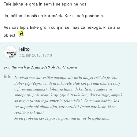
Tale jakna je grda in semiš se sploh ne nosi.
Ja, očitno ti nosiš na korenček. Ker si pač posebem.
Ves čas lepiš linke grdih cunj in se imaš za nekoga, ki se zna
oblečt.
leiito
::
2. jun 2018, 17:18
gruntfürmich
je
2. jun 2018 ob 16:41
izjavil
:
Iz reissa sem kar veliko nakupoval; ne bi mogel reči da je zelo
dober p/p (čeprav tudi ni tako zelo slab kot pri marsikateri bolj
oglaševani znamki), dobiš pa tam tudi kvalitetne zadeve in
suhoparni poštrikani kroji zajo biti taki kot nikjer drugje, ampak
so ravno zaradi tega super in zelo všečni. Če se vam kakšen kos
res dopade nič obotavljat, kar naročit! Imam par kosov ki so
resnično enkratni.
Je pa problem ker že par let poštnina ni več brezplačna...