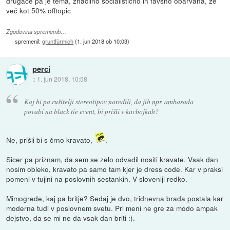
drugače pa je tema, značilno socialistično in favšno obarvana, že
več kot 50% offtopic
Zgodovina sprememb…
spremenil:
gruntfürmich
(
1. jun 2018 ob 10:03
)
perci
::
1. jun 2018, 10:58
Kaj bi pa rušitelji stereotipov naredili, da jih npr. ambasada
povabi na black tie event, bi prišli v kavbojkah?
Ne, prišli bi s črno kravato,
.
Sicer pa priznam, da sem se zelo odvadil nositi kravate. Vsak dan
nosim obleko, kravato pa samo tam kjer je dress code. Kar v praksi
pomeni v tujini na poslovnih sestankih. V sloveniji redko.
Mimogrede, kaj pa britje? Sedaj je dvo, tridnevna brada postala kar
moderna tudi v poslovnem svetu. Pri meni ne gre za modo ampak
dejstvo, da se mi ne da vsak dan briti :).