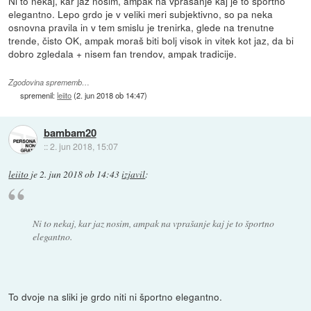
Ni to nekaj, kar jaz nosim, ampak na vprašanje kaj je to športno
elegantno. Lepo grdo je v veliki meri subjektivno, so pa neka
osnovna pravila in v tem smislu je trenirka, glede na trenutne
trende, čisto OK, ampak moraš biti bolj visok in vitek kot jaz, da bi
dobro zgledala + nisem fan trendov, ampak tradicije.
Zgodovina sprememb…
spremenil:
leiito
(
2. jun 2018 ob 14:47
)
bambam20
::
2. jun 2018, 15:07
leiito
je
2. jun 2018 ob 14:43
izjavil
:
Ni to nekaj, kar jaz nosim, ampak na vprašanje kaj je to športno
elegantno.
To dvoje na sliki je grdo niti ni športno elegantno.