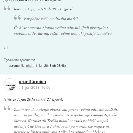
leiito
je
1. jun 2018 ob 08:21
izjavil
:
kar počne večina odraslih moških
Če bi se namesto s formo večina odraslih ljudi ukvarjala z
vsebino, bi že zdavnaj rešili večino težav, ki pestijo človeštvo.
+1
Zgodovina sprememb…
spremenilo:
chort
(
1. jun 2018 ob 08:48
)
gruntfürmich
::
1. jun 2018, 10:00
leiito
je
1. jun 2018 ob 08:21
izjavil
:
Zanimivo, da nošenje obleke, kar počne večina odraslih moških,
asociira na služinčad, ta stereotip perpetuirajo komunisti, Luke
Meseca, Kordiša ali Terčka nikoli ne vidiš v obleki, ampak
nošenje Che Guevara T shirtov ali pa mornarske majice in
beretke je lih tko uniforma. Odkod ta odpor do obleke in