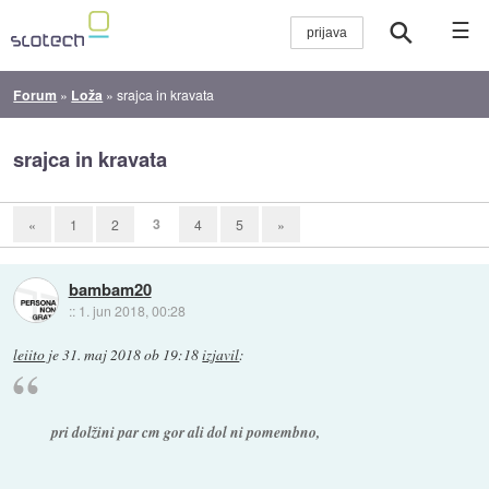
☰
Forum
»
Loža
»
srajca in kravata
srajca in kravata
3
«
1
2
4
5
»
bambam20
::
1. jun 2018, 00:28
leiito
je
31. maj 2018 ob 19:18
izjavil
:
pri dolžini par cm gor ali dol ni pomembno,