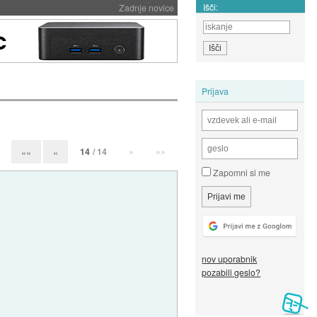
Išči:
Zadnje novice
Prijava
14
/ 14
»
»»
««
«
Zapomni si me
nov uporabnik
pozabili geslo?