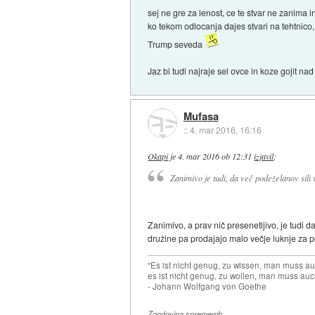
sej ne gre za lenost, ce te stvar ne zanima in
ko tekom odlocanja dajes stvari na tehtnico,
Trump seveda
Jaz bi tudi najraje sel ovce in koze gojit n
Mufasa
::
4. mar 2016, 16:16
Okapi
je
4. mar 2016 ob 12:31
izjavil
:
Zanimivo je tudi, da več podeželanov sili
Zanimivo, a prav nič presenetljivo, je tudi d
družine pa prodajajo malo večje luknje za pol
"Es ist nicht genug, zu wissen, man muss 
es ist nicht genug, zu wollen, man muss auc
- Johann Wolfgang von Goethe
Zgodovina sprememb…