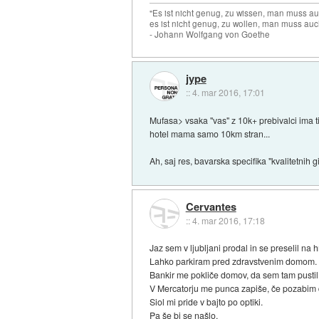
"Es ist nicht genug, zu wissen, man muss 
es ist nicht genug, zu wollen, man muss auc
- Johann Wolfgang von Goethe
jype
::
4. mar 2016, 17:01
Mufasa> vsaka "vas" z 10k+ prebivalci ima ti
hotel mama samo 10km stran...
Ah, saj res, bavarska specifika "kvalitetnih g
Cervantes
::
4. mar 2016, 17:18
Jaz sem v ljubljani prodal in se preselil na h
Lahko parkiram pred zdravstvenim domom. P
Bankir me pokliče domov, da sem tam pusti
V Mercatorju me punca zapiše, če pozabim 
Siol mi pride v bajto po optiki.
Pa še bi se našlo.