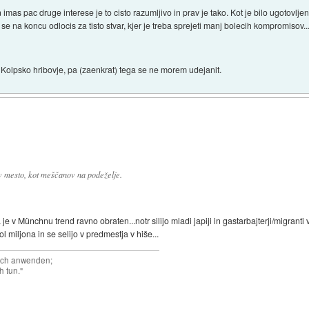
 imas pac druge interese je to cisto razumljivo in prav je tako. Kot je bilo ugotovlje
 se na koncu odlocis za tisto stvar, kjer je treba sprejeti manj bolecih kompromisov
ad Kolpsko hribovje, pa (zaenkrat) tega se ne morem udejanit.
 v mesto, kot meščanov na podeželje.
a je v Münchnu trend ravno obraten...notr silijo mladi japiji in gastarbajterji/migra
 miljona in se selijo v predmestja v hiše...
auch anwenden;
h tun."