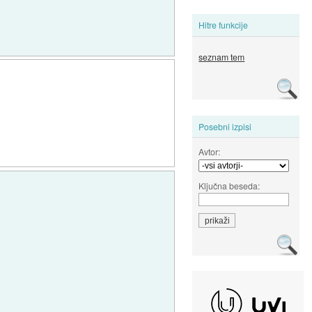
Hitre funkcije
seznam tem
Posebni izpisi
Avtor:
Ključna beseda: