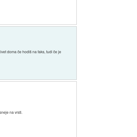
ivet doma če hodiš na faks, tudi če je
eje na vrsti.