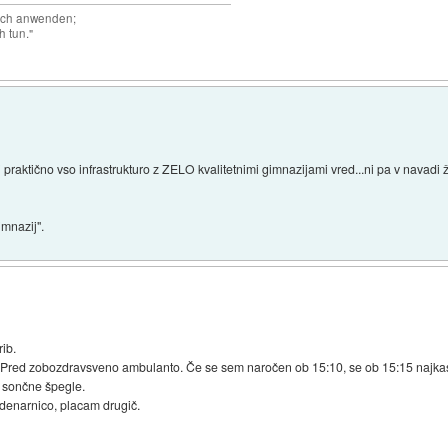
auch anwenden;
h tun."
 praktično vso infrastrukturo z ZELO kvalitetnimi gimnazijami vred...ni pa v navadi ž
imnazij".
rib.
red zobozdravsveno ambulanto. Če se sem naročen ob 15:10, se ob 15:15 najkasn
l sončne špegle.
denarnico, placam drugič.