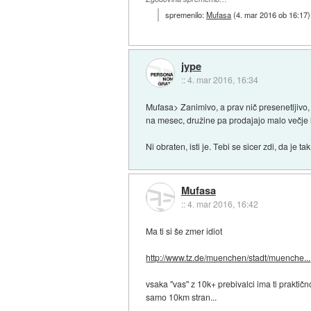
spremenilo:
Mufasa
(
4. mar 2016 ob 16:17
)
jype
::
4. mar 2016, 16:34
Mufasa> Zanimivo, a prav nič presenetljivo, 
na mesec, družine pa prodajajo malo večje lu
Ni obraten, isti je. Tebi se sicer zdi, da je t
Mufasa
::
4. mar 2016, 16:42
Ma ti si še zmer idiot
http://www.tz.de/muenchen/stadt/muenche...
vsaka "vas" z 10k+ prebivalci ima ti praktič
samo 10km stran...