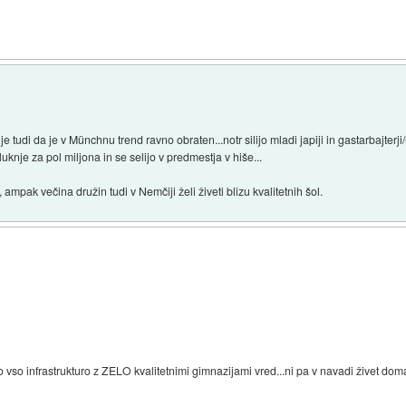
je tudi da je v Münchnu trend ravno obraten...notr silijo mladi japiji in gastarbajte
knje za pol miljona in se selijo v predmestja v hiše...
ak, ampak večina družin tudi v Nemčiji želi živeti blizu kvalitetnih šol.
no vso infrastrukturo z ZELO kvalitetnimi gimnazijami vred...ni pa v navadi živet dom