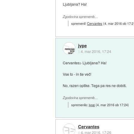
Ljubljana? Ha!
Zgodovina sprememb…
spremenil:
Cervantes
(
4. mar 2016 ob 17:2
jype
::
4. mar 2016, 17:24
Cervantes> Ljubljana? Ha!
Vse to - in še več!
No, razen optike. Tega pa res ne dobiš.
Zgodovina sprememb…
spremenilo:
jype
(
4. mar 2016 ob 17:24
)
Cervantes
::
4. mar 2016, 17:26