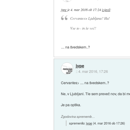
jype
je
4. mar 2016 ob 17:24
izjavil
:
Cervantes> Ljubljana? Ha!
Vse to - in še več!
.... na švedskem..?
jype
::
4. mar 2016, 17:26
Cervantes> .... na švedskem..?
Ne, v Ljubljani. Tle sem preveč nov, da bi 
Je pa optika.
Zgodovina sprememb…
spremenilo:
jype
(
4. mar 2016 ob 17:26
)