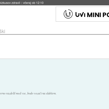
naslednji dve leti
::
včeraj ob 11:37
ški
rno razdelil med vse, bodo vozači na slabšem.