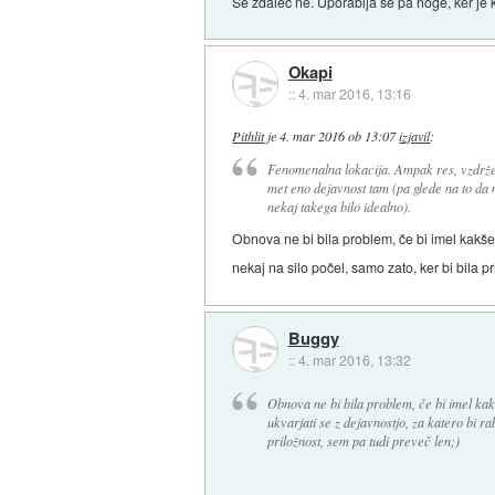
Še zdaleč ne. Uporablja se pa noge, ker je
Okapi
::
4. mar 2016, 13:16
Pithlit
je
4. mar 2016 ob 13:07
izjavil
:
Fenomenalna lokacija. Ampak res, vzdrževa
met eno dejavnost tam (pa glede na to da 
nekaj takega bilo idealno).
Obnova ne bi bila problem, če bi imel kakšen
nekaj na silo počel, samo zato, ker bi bila p
Buggy
::
4. mar 2016, 13:32
Obnova ne bi bila problem, če bi imel ka
ukvarjati se z dejavnostjo, za katero bi rab
priložnost, sem pa tudi preveč len;)