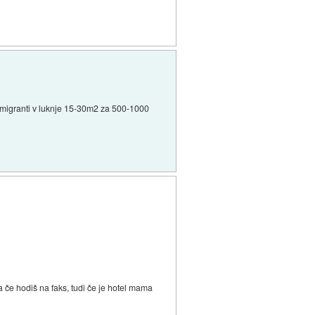
rji/migranti v luknje 15-30m2 za 500-1000
a če hodiš na faks, tudi če je hotel mama