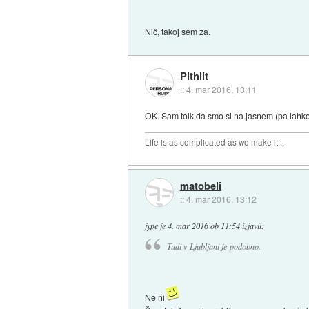
Nič, takoj sem za.
Pithlit
::
4. mar 2016, 13:11
OK. Sam tolk da smo si na jasnem (pa lahko
Life is as complicated as we make it...
matobeli
::
4. mar 2016, 13:12
jype
je
4. mar 2016 ob 11:54
izjavil
:
Tudi v Ljubljani je podobno.
Ne ni