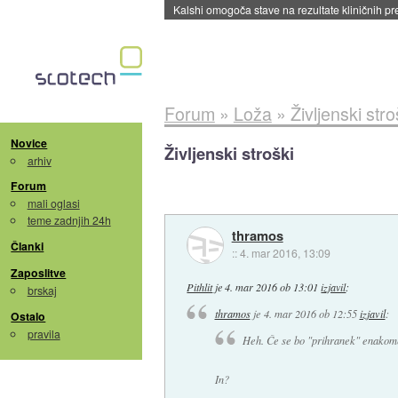
Sandisk že prodal več kot polovico SSD-jev za 
Forum
»
Loža
»
Življenski stro
Novice
Življenski stroški
arhiv
Forum
mali oglasi
teme zadnjih 24h
thramos
Članki
::
4. mar 2016, 13:09
Zaposlitve
Pithlit
je
4. mar 2016 ob 13:01
izjavil
:
brskaj
thramos
je
4. mar 2016 ob 12:55
izjavil
:
Ostalo
pravila
Heh. Če se bo "prihranek" enakome
In?