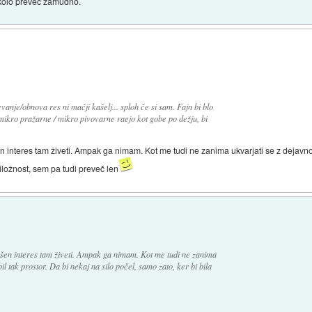
 kolo preveč zamudno.
nje/obnova res ni mačji kašelj... sploh če si sam. Fajn bi blo
mikro pražarne / mikro pivovarne raejo kot gobe po dežju, bi
 interes tam živeti. Ampak ga nimam. Kot me tudi ne zanima ukvarjati se z dejavnostj
riložnost, sem pa tudi preveč len
kšen interes tam živeti. Ampak ga nimam. Kot me tudi ne zanima
il tak prostor. Da bi nekaj na silo počel, samo zato, ker bi bila