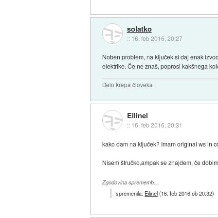
solatko
::
16. feb 2016, 20:27
Noben problem, na ključek si daj enak izvod 
elektrike. Če ne znaš, poprosi kakšnega ko
Delo krepa človeka
Eilinel
::
16. feb 2016, 20:31
kako dam na ključek? Imam original ws in 
Nisem štručko,ampak se znajdem, če dobim na
Zgodovina sprememb…
spremenila:
Eilinel
(
16. feb 2016 ob 20:32
)