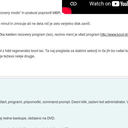
ecovery mode" in poskusi popraviti MBR.
minut in zmrzuje ali ne dela nič je zelo verjetno disk zanič.
jučka kakšen recovery program (iso), recimo meni je všeč program
http://www.boot-
t z hdd regenerator boot iso. Ta naj pregleda za slabimi sekorji in če jih bo našel k
 je težava nekje drugje.
Start, programi, pripomočki, command prompt. Desni klik, zaženi kot administrator. Vpi
elaj redne backupe, občasno na DVD.