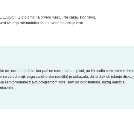
BO!!! Z diplomo na prvem mestu. Ne čakaj, stori takoj.
ost tvojega računalnika saj mu verjetno crkuje disk.
o da, norenje je bilo, ker pač ne morem delat, pisat, pa lih padla sem noter v delo ..
se že od prejšnjega zanič diska naučila) je pokazala, da je disk ok (stanje diska je
la sem probleme z avg programom, torej sem ga odinštalirala, nazaj naložila ...
okazalo ...