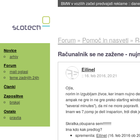
BMW v vozilih začel predvajati reklame
::
dane
Forum
»
Pomoč in nasveti
»
R
Novice
Računalnik se ne zažene - nuj
arhiv
Forum
Eilinel
mali oglasi
::
16. feb 2016, 20:21
teme zadnjih 24h
Članki
Ojla,
norim in izgubljam živce, ker imam nujno delo
Zaposlitve
ampak ne gre in ne gre preko starting wind
brskaj
"several minutes"), da mi ne more popraviti
Ostalo
Imam ws 7,comp je dell insparion, trdi disk je
pravila
Skratka,obupana sem!!!!!!!!!
Ima kdo kak predlog?
spremenila:
Eilinel
(
16. feb 2016 ob 2