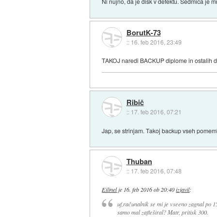
Ni nujno, da je disk v defektu. Sedmica je m
BorutK-73
::
16. feb 2016, 23:49
TAKOJ naredi BACKUP diplome in ostalih da
Ribič
::
17. feb 2016, 07:21
Jap, se strinjam. Takoj backup vseh pomembn
Thuban
::
17. feb 2016, 07:48
Eilinel
je
16. feb 2016 ob 20:40
izjavil
:
uf,računalnik se mi je vseeno zagnal po 15
samo mal zafleširal? Matr, pritisk 300.