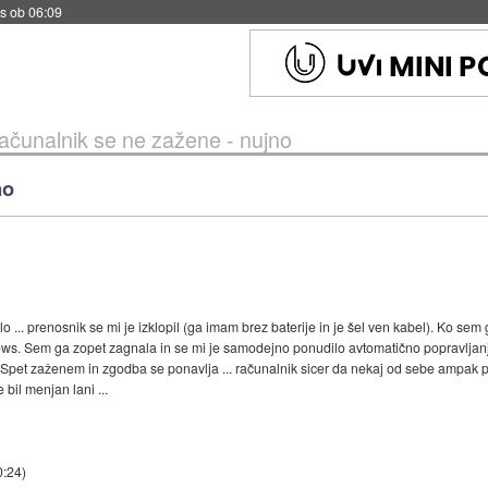
s ob 06:09
ačunalnik se ne zažene - nujno
no
 ... prenosnik se mi je izklopil (ga imam brez baterije in je šel ven kabel). Ko sem 
ows. Sem ga zopet zagnala in se mi je samodejno ponudilo avtomatično popravljanj
. Spet zaženem in zgodba se ponavlja ... računalnik sicer da nekaj od sebe ampak 
 bil menjan lani ...
0:24
)