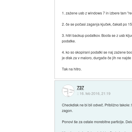
1. zažene usb z windows 7 in izbere tam "r
2. če se počasi zaganja kjuček, čakaš po 15 
3. hitri backup podatkov. Boota se z usb kl
podatke.
4. ko so skopirani podatki se naj zažene boo
je disk za v maloro, durgače če jih ne najde
Tak na hitro.
737
::
16. feb 2016, 21:19
Checkdisk ne bi bil odveč. Približno takole: 
zagon.
Ponovi še za ostale morebitne particije. D