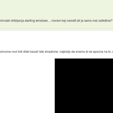
nutah dribljanja starting windows ... moram kaj naredit ali je samo mal zafleširal? M
olnoma novi trdi diski kazali iste simptome. najbolje da enemu ki se spozna na to, 