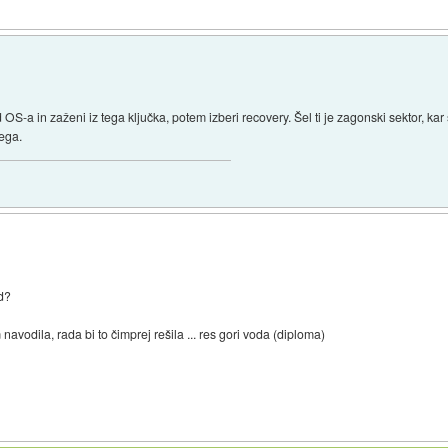
OS-a in zaženi iz tega ključka, potem izberi recovery. Šel ti je zagonski sektor, k
lega.
cd?
vodila, rada bi to čimprej rešila ... res gori voda (diploma)