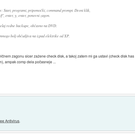
le: Start, programi, pripomočki, command prompt. Desni klik,
/f", enter, y, enter, ponovni zagon.
 Delaj redne backupe, občasno na DVD.
 mnogo bolj občutljiva na izpad elektrike od XP.
ovičnem zagonu sicer zažene check disk, a takoj zatem mi ga ustavi (check disk ha
in), ampak comp dela počasneje ...
ee Antivirus
.