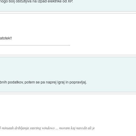
nogo bolj občutljiva na izpad elektrike od XP.
totek!!
ih podatkov, potem se pa naprej igraj in popravljaj.
 minutah dribljanja starting windows ... moram kaj naredit ali je