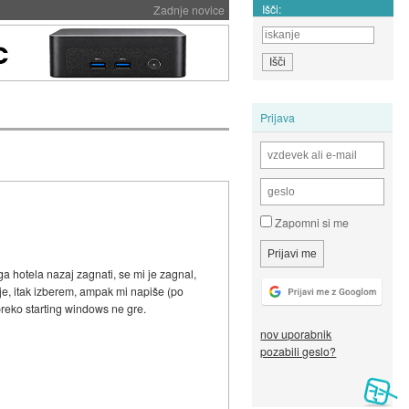
Išči:
Zadnje novice
Prijava
Zapomni si me
ga hotela nazaj zagnati, se mi je zagnal,
e, itak izberem, ampak mi napiše (po
preko starting windows ne gre.
nov uporabnik
pozabili geslo?