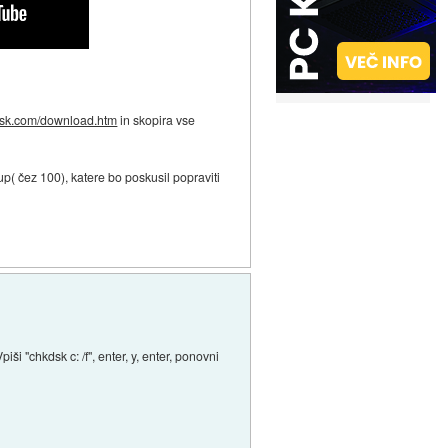
disk.com/download.htm
in skopira vse
up( čez 100), katere bo poskusil popraviti
ši "chkdsk c: /f", enter, y, enter, ponovni