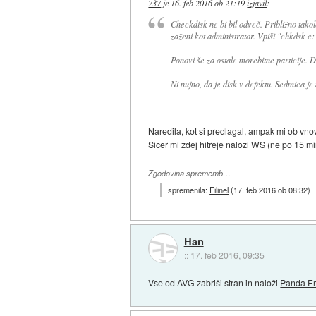
737
je
16. feb 2016 ob 21:19
izjavil
:
Checkdisk ne bi bil odveč. Približno tako
zaženi kot administrator. Vpiši "chkdsk c: 
Ponovi še za ostale morebitne particije.
Ni nujno, da je disk v defektu. Sedmica je
Naredila, kot si predlagal, ampak mi ob vn
Sicer mi zdej hitreje naloži WS (ne po 15 m
Zgodovina sprememb…
spremenila:
Eilinel
(
17. feb 2016 ob 08:32
)
Han
::
17. feb 2016, 09:35
Vse od AVG zabriši stran in naloži
Panda Fr