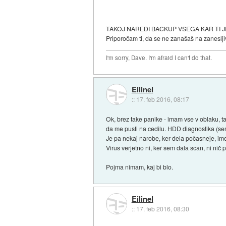
TAKOJ NAREDI BACKUP VSEGA KAR TI JE LJU
Priporočam ti, da se ne zanašaš na zanesljiv
I'm sorry, Dave. I'm afraid I can't do that.
Eilinel
::
17. feb 2016, 08:17
Ok, brez take panike - imam vse v oblaku, tak
da me pusti na cedilu. HDD diagnostika (sem 
Je pa nekaj narobe, ker dela počasneje, ime
Virus verjetno ni, ker sem dala scan, ni nič p
Pojma nimam, kaj bi blo.
Eilinel
::
17. feb 2016, 08:30