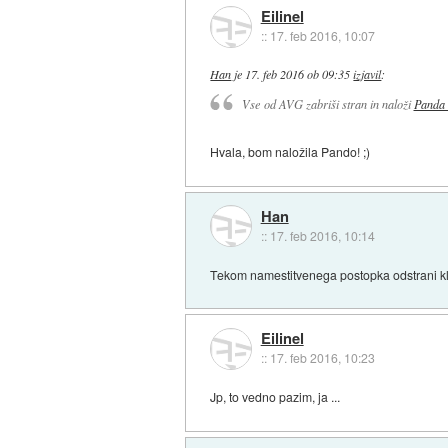
Eilinel
::
17. feb 2016, 10:07
Han
je
17. feb 2016 ob 09:35
izjavil
:
Vse od AVG zabriši stran in naloži
Panda 
Hvala, bom naložila Pando! ;)
Han
::
17. feb 2016, 10:14
Tekom namestitvenega postopka odstrani klj
Eilinel
::
17. feb 2016, 10:23
Jp, to vedno pazim, ja ...