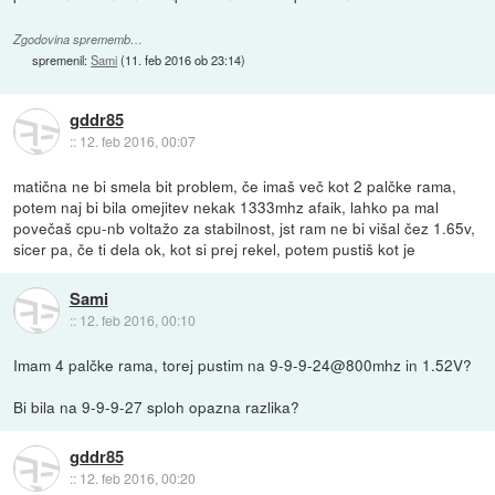
Zgodovina sprememb…
spremenil:
Sami
(
11. feb 2016 ob 23:14
)
gddr85
::
12. feb 2016, 00:07
matična ne bi smela bit problem, če imaš več kot 2 palčke rama,
potem naj bi bila omejitev nekak 1333mhz afaik, lahko pa mal
povečaš cpu-nb voltažo za stabilnost, jst ram ne bi višal čez 1.65v,
sicer pa, če ti dela ok, kot si prej rekel, potem pustiš kot je
Sami
::
12. feb 2016, 00:10
Imam 4 palčke rama, torej pustim na 9-9-9-24@800mhz in 1.52V?
Bi bila na 9-9-9-27 sploh opazna razlika?
gddr85
::
12. feb 2016, 00:20