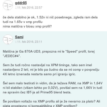
gddr85
::
11. feb 2016, 22:57
če dela stabilno je ok, 1.52v ni nič posebnega, zgleda ram dela
tudi na 1.65v v xmp profilu
nima matična v biosu xmp profil?
Sami
::
11. feb 2016, 23:11
Matična je Ga 870A-UD3, prepozna mi le "Speed" profil, torej
"JEDEC#4".
Sem že tudi ročno nastavljal na XPM timinge, tako sem imel
nastavljeno 2 leti, mi je bilo pa čudno da se mi comp v povprečju
4X letno iznenada restarta samo pri igranju igric.
Šel sem malo testirati in vidim, da je težava RAM, na XMP in 1,64V
ni bil stabilen (višam lahko po 0,02V), povišal sem na 1,66V in tudi
ne spravim čez IBT-ja ali Prime95 blend testa.
Še povišam voltažo na XMP profilu ali je že nevarno za plato? Ali
plata enostavno ni kompaktibilna z XMP profilom?