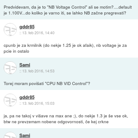
Predvidevam, da je to "NB Voltage Control" ali se motim?....default
je 1.100V...do koliko je varno iti, se lahko NB začne pregrevati?
gddr85
::
13. feb 2016, 14:40
cpunb je za krmilnik (do nekje 1.25 je ok afaik), nb voltage je za
pcie in ostalo
Sami
::
13. feb 2016, 14:53
Torej moram povišati "CPU NB VID Control"?
gddr85
::
13. feb 2016, 15:03
ja, pa ne takoj v višave na max ane ;), do nekje 1.3 je še vse ok,
btw ne prevzemam nobene odgovornosti, če kej crkne
Sami