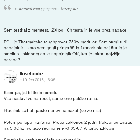
si stestiral ram z memtest? kater psu?
Sem testiral z memtest...2X po 16h testa in je vse brez napake.
PSU je Thermaltake toughpower 750w modular. Sem sumil tudi
napajalnik...zato sem gonil primer95 in furmark skupaj 5ur in je
stabilno...sklepam da je napajalnik OK, ker je takrat najvišja
poraba?
iloveboobz
::
19. feb 2016, 16:38
Sicer pa, jst bi tkole naredu.
Vse nastavitve na reset, samo eno palčko rama.
Hladilnik spihat, pasto nanov namazat (če že nisi).
Potem pa lepo friziranje. Procu zakleneš 2 jedri, frekvenco znižaš
na 3.0Ghz, voltažo recimo ene -0,05-0,1V, turbo izklopiš.
Stestiraš v problematičnih benchmarkih.