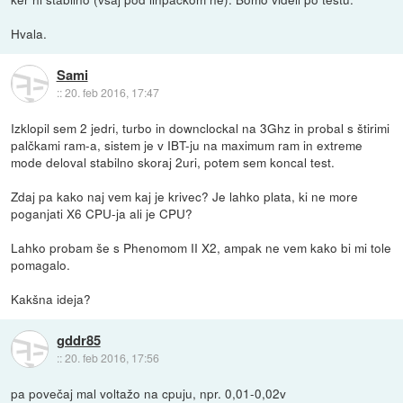
Hvala.
Sami
::
20. feb 2016, 17:47
Izklopil sem 2 jedri, turbo in downclockal na 3Ghz in probal s štirimi
palčkami ram-a, sistem je v IBT-ju na maximum ram in extreme
mode deloval stabilno skoraj 2uri, potem sem koncal test.
Zdaj pa kako naj vem kaj je krivec? Je lahko plata, ki ne more
poganjati X6 CPU-ja ali je CPU?
Lahko probam še s Phenomom II X2, ampak ne vem kako bi mi tole
pomagalo.
Kakšna ideja?
gddr85
::
20. feb 2016, 17:56
pa povečaj mal voltažo na cpuju, npr. 0,01-0,02v