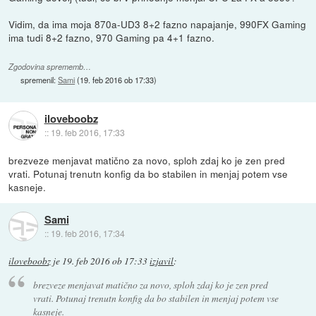
Vidim, da ima moja 870a-UD3 8+2 fazno napajanje, 990FX Gaming
ima tudi 8+2 fazno, 970 Gaming pa 4+1 fazno.
Zgodovina sprememb…
spremenil:
Sami
(
19. feb 2016 ob 17:33
)
iloveboobz
::
19. feb 2016, 17:33
brezveze menjavat matično za novo, sploh zdaj ko je zen pred
vrati. Potunaj trenutn konfig da bo stabilen in menjaj potem vse
kasneje.
Sami
::
19. feb 2016, 17:34
iloveboobz
je
19. feb 2016 ob 17:33
izjavil
:
brezveze menjavat matično za novo, sploh zdaj ko je zen pred
vrati. Potunaj trenutn konfig da bo stabilen in menjaj potem vse
kasneje.