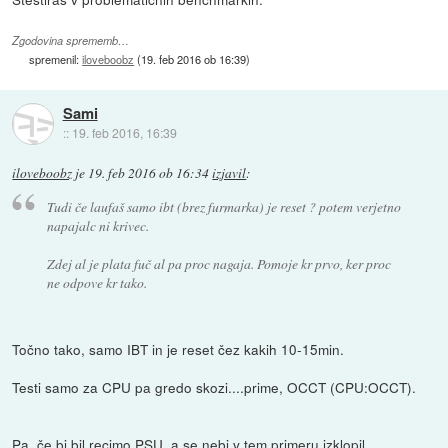
Zgodovina sprememb…
spremenil:
iloveboobz
(
19. feb 2016 ob 16:39
)
Sami
::
19. feb 2016, 16:39
iloveboobz
je
19. feb 2016 ob 16:34
izjavil
:
Tudi če laufaš samo ibt (brez furmarka) je reset ? potem verjetno
napajalc ni krivec.
Zdej al je plata fuč al pa proc nagaja. Pomoje kr prvo, ker proc
ne odpove kr tako.
Točno tako, samo IBT in je reset čez kakih 10-15min.
Testi samo za CPU pa gredo skozi....prime, OCCT (CPU:OCCT).
Pa, če bi bil recimo PSU, a se nebi v tem primeru izklopil