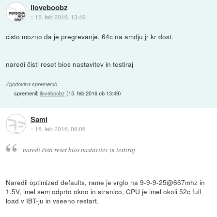
iloveboobz
::
15. feb 2016, 13:49
cisto mozno da je pregrevanje, 64c na amdju jr kr dost.
naredi čisti reset bios nastavitev in testiraj
Zgodovina sprememb…
spremenil:
iloveboobz
(
15. feb 2016 ob 13:49
)
Sami
::
16. feb 2016, 08:06
naredi čisti reset bios nastavitev in testiraj
Naredil optimized defaults, rame je vrglo na 9-9-9-25@667mhz in
1.5V, imel sem odprto okno in stranico, CPU je imel okoli 52c full
load v IBT-ju in vseeno restart.