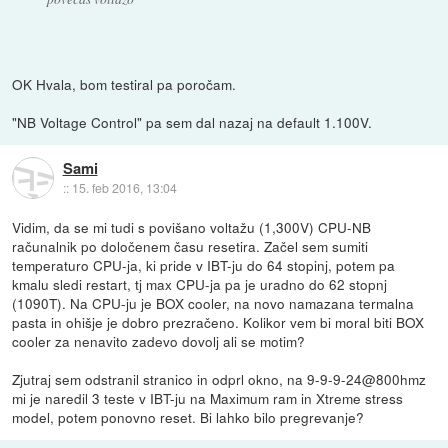
OK Hvala, bom testiral pa poročam.
"NB Voltage Control" pa sem dal nazaj na default 1.100V.
Sami
::
15. feb 2016, 13:04
Vidim, da se mi tudi s povišano voltažu (1,300V) CPU-NB
računalnik po določenem času resetira. Začel sem sumiti
temperaturo CPU-ja, ki pride v IBT-ju do 64 stopinj, potem pa
kmalu sledi restart, tj max CPU-ja pa je uradno do 62 stopnj
(1090T). Na CPU-ju je BOX cooler, na novo namazana termalna
pasta in ohišje je dobro prezračeno. Kolikor vem bi moral biti BOX
cooler za nenavito zadevo dovolj ali se motim?
Zjutraj sem odstranil stranico in odprl okno, na 9-9-9-24@800hmz
mi je naredil 3 teste v IBT-ju na Maximum ram in Xtreme stress
model, potem ponovno reset. Bi lahko bilo pregrevanje?