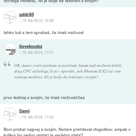
točnega modela). Ali je bolje da testiram s svojim?
gddr85
::
19. feb 2016, 16:58
lahko tud s tem sprobaš, če imaš možnost
iloveboobz
::
19. feb 2016, 17:01
OK, danes zvečer probam in poročam. Imam tudi možnost dobiti
drug CPU od kolega, ki ni v uporabi...nek Phenom II X2 (ne vem
točnega modela). Ali je bolje da testiram s svojim?
prvo testiraj s svojim, če imaš možnost/čas
Sami
::
19. feb 2016, 17:02
Bom probal najprej s svojim. Nočem prehitevat dogodkov, ampak v
kolikor bo vedno restart je verjetno plata?