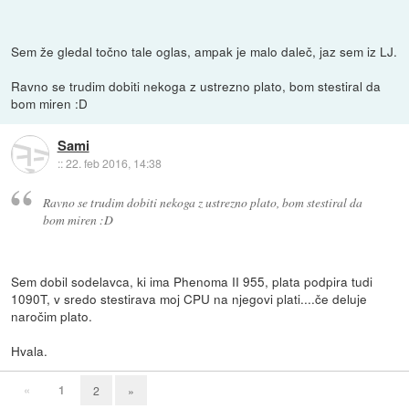
Sem že gledal točno tale oglas, ampak je malo daleč, jaz sem iz LJ.
Ravno se trudim dobiti nekoga z ustrezno plato, bom stestiral da
bom miren :D
Sami
::
22. feb 2016, 14:38
Ravno se trudim dobiti nekoga z ustrezno plato, bom stestiral da
bom miren :D
Sem dobil sodelavca, ki ima Phenoma II 955, plata podpira tudi
1090T, v sredo stestirava moj CPU na njegovi plati....če deluje
naročim plato.
Hvala.
«
1
2
»