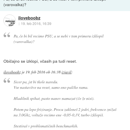
(varovalka)?
iloveboobz
::
19. feb 2016, 16:39
Pa, če bi bil recimo PSU, a se nebi v tem primeru izklopil
(varovalka)?
Običajno se izklopi, včasih pa tudi reset.
iloveboobz
je
19. feb 2016 ob 16:38
izjavil
:
Sicer pa, jst bi tkole naredu.
Vse nastavitve na reset, samo eno palčko rama.
Hladilnik spihat, pasto nanov namazat (če že nisi).
Potem pa lepo friziranje. Procu zakleneš 2 jedri, frekvenco znižaš
na 3.0Ghz, voltažo recimo ene -0,05-0,1V, turbo izklopiš.
Stestiraš v problematičnih benchmarkih.