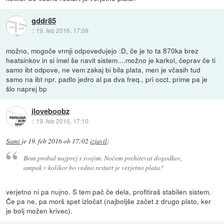
gddr85
::
19. feb 2016, 17:09
možno, mogoče vrmji odpovedujejo :D, če je to ta 870ka brez
heatsinkov in si imel še navit sistem....možno je karkol, čeprav če ti
samo ibt odpove, ne vem zakaj bi bila plata, men je včasih tud
samo na ibt npr. padlo jedro al pa dva freq., pri occt, prime pa je
šlo naprej bp
iloveboobz
::
19. feb 2016, 17:10
Sami
je
19. feb 2016 ob 17:02
izjavil
:
Bom probal najprej s svojim. Nočem prehitevat dogodkov,
ampak v kolikor bo vedno restart je verjetno plata?
verjetno ni pa nujno. S tem pač če dela, profitiraš stabilen sistem.
Če pa ne, pa morš spet izločat (najboljše začet z drugo plato, ker
je bolj možen krivec).