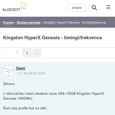
☰
Forum
»
Strojna oprema
»
Kingston HyperX Genesis - timingi/frekvenca
Kingston HyperX Genesis - timingi/frekvenca
«
1
2
»
Sami
::
11. feb 2016, 22:50
Zdravo,
v računalniku imam sledeče rame 4X4=16GB Kingston HyperX
Genesis 1600Mhz.
Ram ima profile kot na sliki: