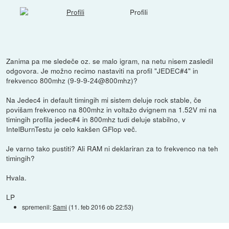
Profili
Zanima pa me sledeče oz. se malo igram, na netu nisem zasledil
odgovora. Je možno recimo nastaviti na profil "JEDEC#4" in
frekvenco 800mhz (9-9-9-24@800mhz)?
Na Jedec4 in default timingih mi sistem deluje rock stable, če
povišam frekvenco na 800mhz in voltažo dvignem na 1.52V mi na
timingih profila jedec#4 in 800mhz tudi deluje stabilno, v
IntelBurnTestu je celo kakšen GFlop več.
Je varno tako pustiti? Ali RAM ni deklariran za to frekvenco na teh
timingih?
Hvala.
LP
spremenil:
Sami
(
11. feb 2016 ob 22:53
)