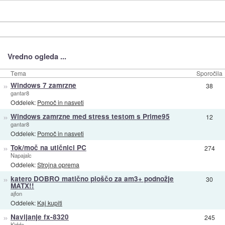
Vredno ogleda ...
Tema
Sporočila
»
Windows 7 zamrzne
38
gantar8
Oddelek:
Pomoč in nasveti
»
Windows zamrzne med stress testom s Prime95
12
gantar8
Oddelek:
Pomoč in nasveti
»
Tok/moč na utičnici PC
274
Napajalc
Oddelek:
Strojna oprema
»
katero DOBRO matično ploščo za am3+ podnožje
30
MATX!!
ajfon
Oddelek:
Kaj kupiti
»
Navijanje fx-8320
245
Kiddo