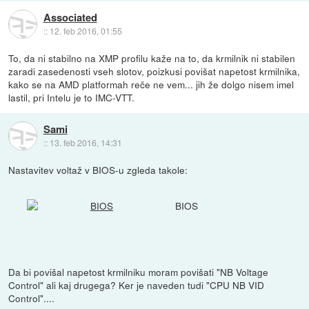
Associated
::
12. feb 2016, 01:55
To, da ni stabilno na XMP profilu kaže na to, da krmilnik ni stabilen
zaradi zasedenosti vseh slotov, poizkusi povišat napetost krmilnika,
kako se na AMD platformah reče ne vem... jih že dolgo nisem imel
lastil, pri Intelu je to IMC-VTT.
Sami
::
13. feb 2016, 14:31
Nastavitev voltaž v BIOS-u zgleda takole:
BIOS
Da bi povišal napetost krmilniku moram povišati "NB Voltage
Control" ali kaj drugega? Ker je naveden tudi "CPU NB VID
Control"....