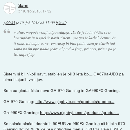
Sami
::
19. feb 2016, 17:32
gddr85
je
19. feb 2016 ob 17:09
izjavil
:
možno, mogoče vrmji odpovedujejo :D, če je to ta 870ka brez
heatsinkov in si imel še navit sistem....možno je karkol, čeprav če
ti samo ibt odpove, ne vem zakaj bi bila plata, men je včasih tud
samo na ibt npr. padlo jedro al pa dva freq., pri occt, prime pa je
šlo naprej bp
Sistem ni bil nikoli navit, stabilen je bil 3 leta bp....GA870a-UD3 pa
nima hlajenih vrm-jev.
Sem pa gledal čisto novo GA-970 Gaming in GA990FX Gaming.
GA-970 Gaming:
http://www.gigabyte.com/products/produc...
Ga-990FX Gaming:
http://www.gigabyte.com/products/produc...
Se splača plačati dodatnih 50EUR za 990FX Gaming ali bi bila 970
Gaming dovolj (tudi, če bi v prihodnje menjal CPU za FX-a 8350?