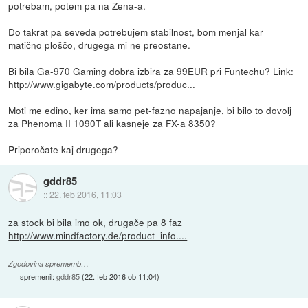
potrebam, potem pa na Zena-a.
Do takrat pa seveda potrebujem stabilnost, bom menjal kar
matično ploščo, drugega mi ne preostane.
Bi bila Ga-970 Gaming dobra izbira za 99EUR pri Funtechu? Link:
http://www.gigabyte.com/products/produc...
Moti me edino, ker ima samo pet-fazno napajanje, bi bilo to dovolj
za Phenoma II 1090T ali kasneje za FX-a 8350?
Priporočate kaj drugega?
gddr85
::
22. feb 2016, 11:03
za stock bi bila imo ok, drugače pa 8 faz
http://www.mindfactory.de/product_info....
Zgodovina sprememb…
spremenil:
gddr85
(
22. feb 2016 ob 11:04
)