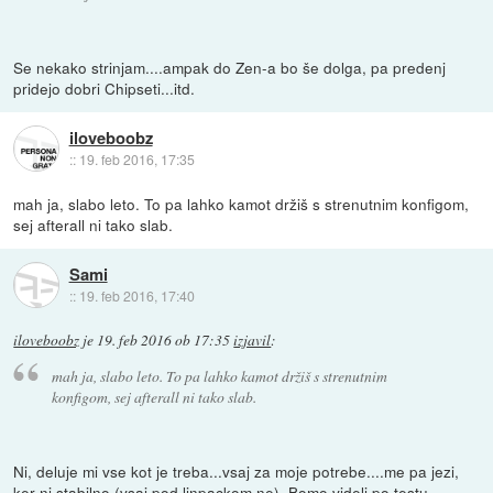
Se nekako strinjam....ampak do Zen-a bo še dolga, pa predenj
pridejo dobri Chipseti...itd.
iloveboobz
::
19. feb 2016, 17:35
mah ja, slabo leto. To pa lahko kamot držiš s strenutnim konfigom,
sej afterall ni tako slab.
Sami
::
19. feb 2016, 17:40
iloveboobz
je
19. feb 2016 ob 17:35
izjavil
:
mah ja, slabo leto. To pa lahko kamot držiš s strenutnim
konfigom, sej afterall ni tako slab.
Ni, deluje mi vse kot je treba...vsaj za moje potrebe....me pa jezi,
ker ni stabilno (vsaj pod linpackom ne). Bomo videli po testu.