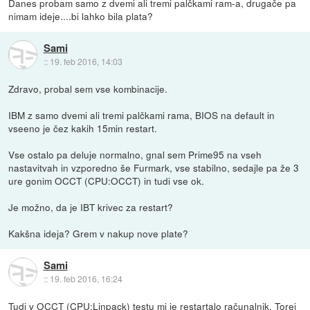
Danes probam samo z dvemi ali tremi palčkami ram-a, drugače pa
nimam ideje....bi lahko bila plata?
Sami
::
19. feb 2016, 14:03
Zdravo, probal sem vse kombinacije.
IBM z samo dvemi ali tremi palčkami rama, BIOS na default in
vseeno je čez kakih 15min restart.
Vse ostalo pa deluje normalno, gnal sem Prime95 na vseh
nastavitvah in vzporedno še Furmark, vse stabilno, sedajle pa že 3
ure gonim OCCT (CPU:OCCT) in tudi vse ok.
Je možno, da je IBT krivec za restart?
Kakšna ideja? Grem v nakup nove plate?
Sami
::
19. feb 2016, 16:24
Tudi v OCCT (CPU:Linpack) testu mi je restartalo računalnik. Torej