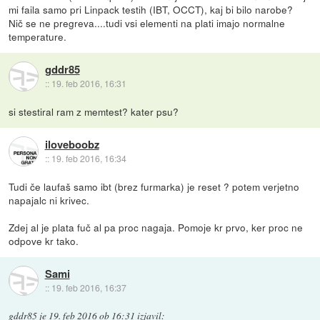
mi faila samo pri Linpack testih (IBT, OCCT), kaj bi bilo narobe?
Nič se ne pregreva....tudi vsi elementi na plati imajo normalne
temperature.
gddr85
::
19. feb 2016, 16:31
si stestiral ram z memtest? kater psu?
iloveboobz
::
19. feb 2016, 16:34
Tudi če laufaš samo ibt (brez furmarka) je reset ? potem verjetno
napajalc ni krivec.
Zdej al je plata fuč al pa proc nagaja. Pomoje kr prvo, ker proc ne
odpove kr tako.
Sami
::
19. feb 2016, 16:37
gddr85
je
19. feb 2016 ob 16:31
izjavil
: