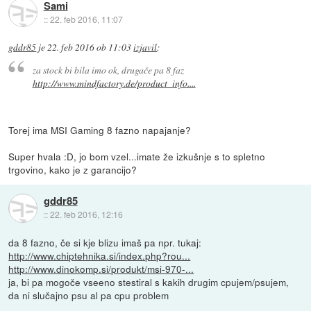
Sami
::
22. feb 2016, 11:07
gddr85
je
22. feb 2016 ob 11:03
izjavil
:
za stock bi bila imo ok, drugače pa 8 faz
http://www.mindfactory.de/product_info....
Torej ima MSI Gaming 8 fazno napajanje?
Super hvala :D, jo bom vzel...imate že izkušnje s to spletno
trgovino, kako je z garancijo?
gddr85
::
22. feb 2016, 12:16
da 8 fazno, če si kje blizu imaš pa npr. tukaj:
http://www.chiptehnika.si/index.php?rou...
http://www.dinokomp.si/produkt/msi-970-...
ja, bi pa mogoče vseeno stestiral s kakih drugim cpujem/psujem,
da ni slučajno psu al pa cpu problem