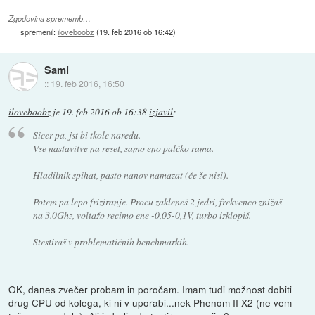
Zgodovina sprememb…
spremenil:
iloveboobz
(
19. feb 2016 ob 16:42
)
Sami
::
19. feb 2016, 16:50
iloveboobz
je
19. feb 2016 ob 16:38
izjavil
:
Sicer pa, jst bi tkole naredu.
Vse nastavitve na reset, samo eno palčko rama.
Hladilnik spihat, pasto nanov namazat (če že nisi).
Potem pa lepo friziranje. Procu zakleneš 2 jedri, frekvenco znižaš
na 3.0Ghz, voltažo recimo ene -0,05-0,1V, turbo izklopiš.
Stestiraš v problematičnih benchmarkih.
OK, danes zvečer probam in poročam. Imam tudi možnost dobiti
drug CPU od kolega, ki ni v uporabi...nek Phenom II X2 (ne vem