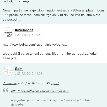
najbolj obremenjen....
Nimam pa šanse nikjer dobiti nadomestnega PSU-ja ali plate....bom
jutri prašal še v računalniški trgovini v bližini, če ima kakšno plato
za posodit...
iloveboobz
::
22. feb 2016, 13:49
http://www.bolha.com/racunalnistvo/osno...
tega pokliči pa se zmeni za test. Sigurno ti bo ustregel za kako
flašo pira.
Sami
::
22. feb 2016, 14:01
iloveboobz
je
22. feb 2016 ob 13:49
izjavil
:
http://www.bolha.com/racunalnistvo/osno...
tega pokliči pa se zmeni za test. Sigurno ti bo ustregel za kako
flašo pira.