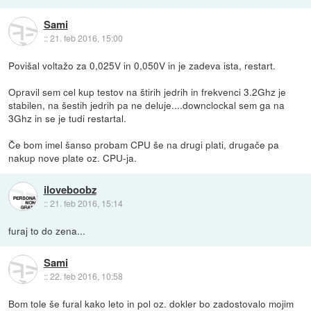
Sami
::
21. feb 2016, 15:00
Povišal voltažo za 0,025V in 0,050V in je zadeva ista, restart.
Opravil sem cel kup testov na štirih jedrih in frekvenci 3.2Ghz je
stabilen, na šestih jedrih pa ne deluje....downclockal sem ga na
3Ghz in se je tudi restartal.
Če bom imel šanso probam CPU še na drugi plati, drugače pa
nakup nove plate oz. CPU-ja.
iloveboobz
::
21. feb 2016, 15:14
furaj to do zena...
Sami
::
22. feb 2016, 10:58
Bom tole še fural kako leto in pol oz. dokler bo zadostovalo mojim