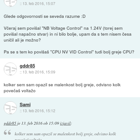
::
13. feb 2016, 15:07
Glede odgovornosti se seveda razume :D
Včeraj sem povišal "NB Voltage Control" na 1.24V (torej sem
povišal napačno stvar) in ni bilo bolje, upam da s tem nisem česa
uničil ali je možno?
Pa se s tem ko povišaš "CPU NV VID Control" tudi bolj greje CPU?
gddr85
::
13. feb 2016, 15:09
kolker sem sam opazil se malenkost bolj greje, odvisno kolk
povečaš voltažo
Sami
::
13. feb 2016, 15:12
gddr85
je
13. feb 2016 ob 15:09
izjavil
:
kolker sem sam opazil se malenkost bolj greje, odvisno kolk
povečaš voltažo