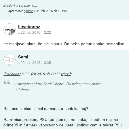
Zgodovina sprememb…
spremenil:
gddr85
(
22. feb 2016 ob 12:25
)
iloveboobz
::
22. feb 2016, 12:22
ne menjavat plate, če nisi sigurn. Da nebo potem enako nestabilno
Sami
::
22. feb 2016, 13:35
iloveboobz
je
22. feb 2016 ob 12:22
izjavil
:
ne menjavat plate, če nisi sigurn. Da nebo potem enako
nestabilno
Razumem, nisem imel namena, ampak kaj naj?
Rami niso problem, PSU tudi pomoje ne, zakaj mi potem recimo
prime95 in furmark vzporedno delujeta...kolikor vem je takrat PSU