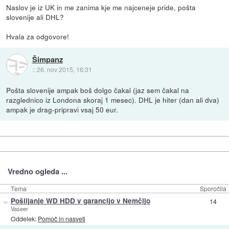
Naslov je iz UK in me zanima kje me najceneje pride, pošta
slovenije ali DHL?
Hvala za odgovore!
Šimpanz
::
26. nov 2015, 16:31
Pošta slovenije ampak boš dolgo čakal (jaz sem čakal na
razglednico iz Londona skoraj 1 mesec). DHL je hiter (dan ali dva)
ampak je drag-pripravi vsaj 50 eur.
Vredno ogleda ...
Tema
Sporočila
»
Pošiljanje WD HDD v garancijo v Nemčijo
14
Vaseer
Oddelek:
Pomoč in nasveti