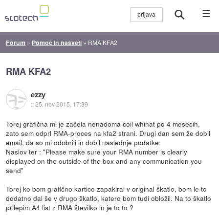
☰
Forum
»
Pomoč in nasveti
»
RMA KFA2
RMA KFA2
ezzy
::
25. nov 2015, 17:39
Torej grafična mi je začela nenadoma coil whinat po 4 mesecih,
zato sem odprl RMA-proces na kfa2 strani. Drugi dan sem že dobil
email, da so mi odobrili in dobil naslednje podatke:
Naslov ter : "Please make sure your RMA number is clearly
displayed on the outside of the box and any communication you
send"
Torej ko bom grafično kartico zapakiral v original škatlo, bom le to
dodatno dal še v drugo škatlo, katero bom tudi obložil. Na to škatlo
prilepim A4 list z RMA številko in je to to ?