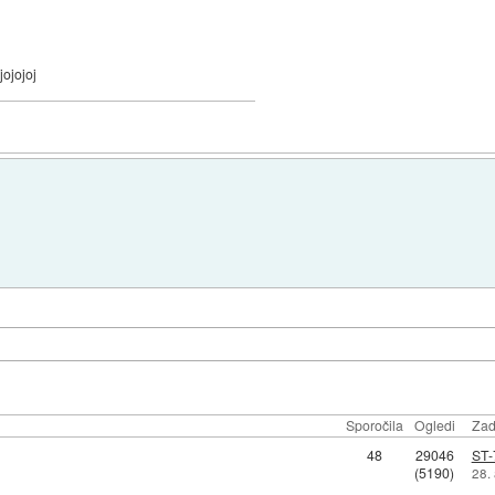
jojojoj
Sporočila
Ogledi
Zad
48
29046
ST-
(5190)
28.