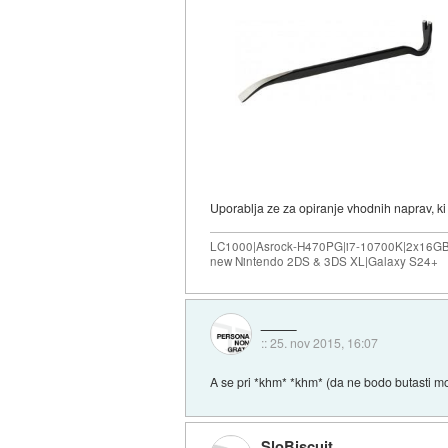
Uporablja ze za opiranje vhodnih naprav, ki 
LC1000|Asrock-H470PG|i7-10700K|2x16G
new Nintendo 2DS & 3DS XL|Galaxy S24+
::
25. nov 2015, 16:07
A se pri *khm* *khm* (da ne bodo butasti mo
SloBiscuit