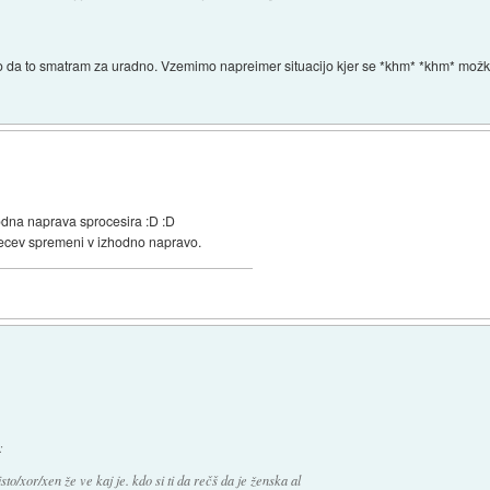
ako da to smatram za uradno. Vzemimo napreimer situacijo kjer se *khm* *khm* možk
hodna naprava sprocesira :D :D
ecev spremeni v izhodno napravo.
:
isto/xor/xen že ve kaj je. kdo si ti da rečš da je ženska al