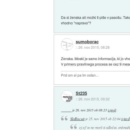
Da si ženska ali možki ti piše v pasošu. T
vhodno "napravo"?
sumoborac
::
26. nov 2015, 08:28
Zenska. Moski je samo informacija, ki jo v
V primeru pravilnega procesa se cez 9 mes
Prid sm al pa tm ostan...
St235
::
26. nov 2015, 09:32
je
26. nov 2015 ob 08:23
izjavil
:
SloBiscuit
je
25. nov 2015 ob 22:04
izjavil
ej ej! to ne morš ti odločat. on/ona/t