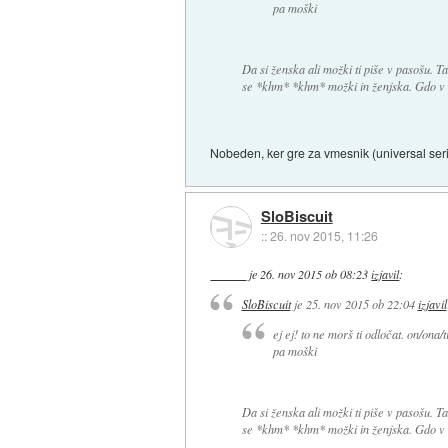
pa moški
Da si ženska ali možki ti piše v pasošu. 
se *khm* *khm* možki in ženjska. Gdo v
Nobeden, ker gre za vmesnik (universal seri
SloBiscuit
::
26. nov 2015, 11:26
je
26. nov 2015 ob 08:23
izjavil
:
SloBiscuit
je
25. nov 2015 ob 22:04
izjavil
ej ej! to ne morš ti odločat. on/ona/t
pa moški
Da si ženska ali možki ti piše v pasošu. 
se *khm* *khm* možki in ženjska. Gdo v