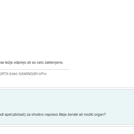
se težje odprejo ali so celo zaklenjene.
B|RTX-5080 GAMING|W10Pro
di spet pbrisali) za vhodno napravo šteje ženski ali možki organ?