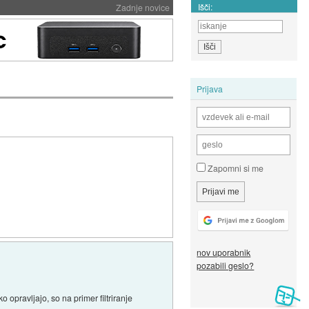
Išči:
Zadnje novice
Prijava
Zapomni si me
nov uporabnik
pozabili geslo?
 opravljajo, so na primer filtriranje