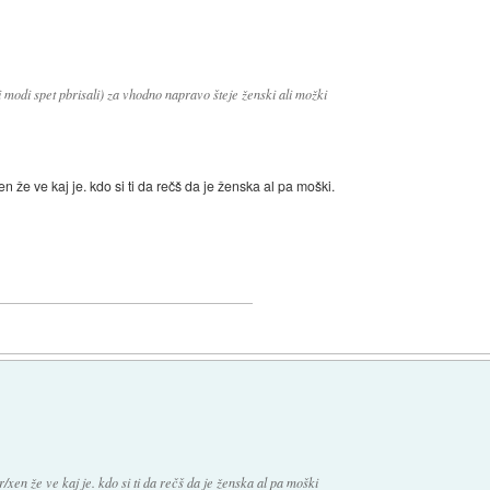
modi spet pbrisali) za vhodno napravo šteje ženski ali možki
xen že ve kaj je. kdo si ti da rečš da je ženska al pa moški.
or/xen že ve kaj je. kdo si ti da rečš da je ženska al pa moški