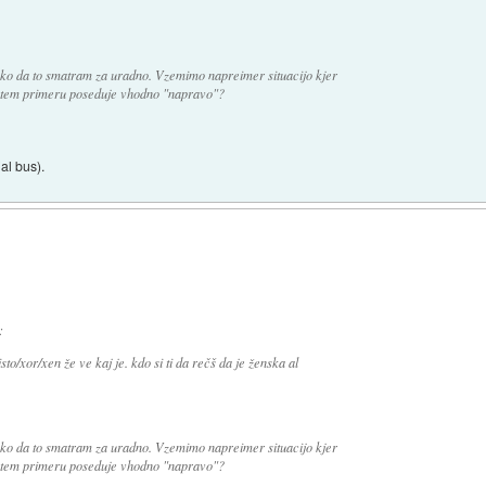
Tako da to smatram za uradno. Vzemimo napreimer situacijo kjer
 tem primeru poseduje vhodno "napravo"?
al bus).
:
isto/xor/xen že ve kaj je. kdo si ti da rečš da je ženska al
Tako da to smatram za uradno. Vzemimo napreimer situacijo kjer
 tem primeru poseduje vhodno "napravo"?