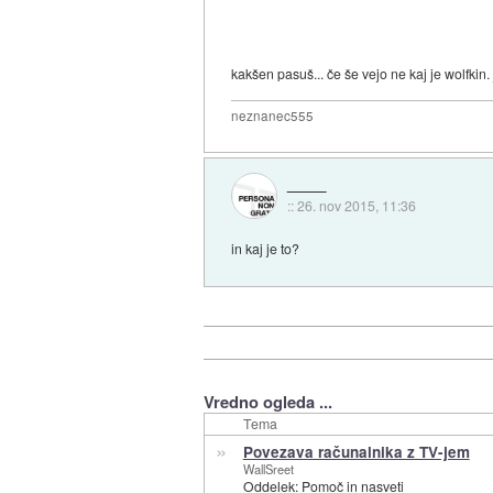
kakšen pasuš... če še vejo ne kaj je wolfkin. 
neznanec555
::
26. nov 2015, 11:36
in kaj je to?
Vredno ogleda ...
Tema
»
Povezava računalnika z TV-jem
WallSreet
Oddelek:
Pomoč in nasveti