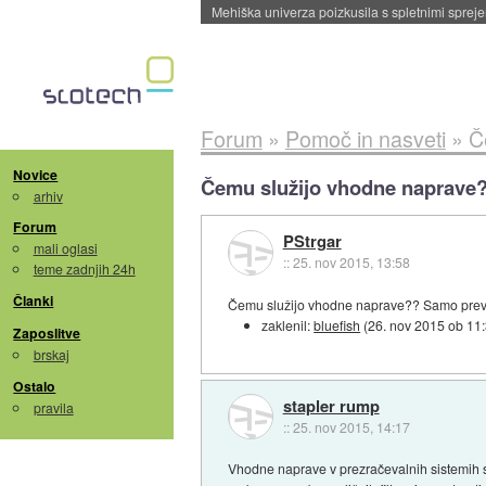
Evropska vesoljska agencija razvija svojo rak
Forum
»
Pomoč in nasveti
»
Č
Novice
Čemu služijo vhodne naprave
arhiv
Forum
PStrgar
mali oglasi
::
25. nov 2015, 13:58
teme zadnjih 24h
Članki
Čemu služijo vhodne naprave?? Samo prever
zaklenil:
bluefish
(
26. nov 2015 ob 11
Zaposlitve
brskaj
Ostalo
stapler rump
pravila
::
25. nov 2015, 14:17
Vhodne naprave v prezračevalnih sistemih slu