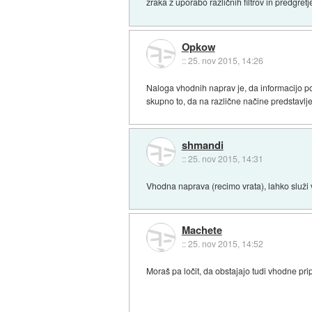
zraka z uporabo različnih filtrov in predgret
Opkow
::
25. nov 2015, 14:26
Naloga vhodnih naprav je, da informacijo p
skupno to, da na različne načine predstavlje
shmandi
::
25. nov 2015, 14:31
Vhodna naprava (recimo vrata), lahko služi v
Machete
::
25. nov 2015, 14:52
Moraš pa ločit, da obstajajo tudi vhodne pr