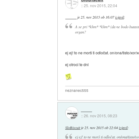
::
25. nov 2015, 22:04
je
25. nov 2015 ob 16:07
izjavil
:
A se pri *khm* *khm* (da ne bodo butasti 
organ?
ej ej! to ne morš ti odločat. on/ona/tisto/xor/
ej otroci te dni
neznanec555
::
26. nov 2015, 08:23
SloBiscuit
je
25. nov 2015 ob 22:04
izjavil
:
ej ej! to ne morš ti odločat. on/ona/tisto/x