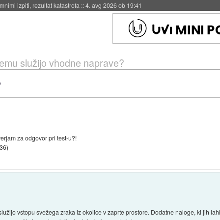
eto za večkratno uporabo
::
4. avg 2026 ob 19:41
emu služijo vhodne naprave?
?
jam za odgovor pri test-u?!
:36
)
žijo vstopu svežega zraka iz okolice v zaprte prostore. Dodatne naloge, ki jih lahko