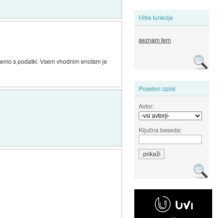
Hitre funkcije
seznam tem
bujemo s podatki. Vsem vhodnim enotam je
Posebni izpisi
Avtor:
Ključna beseda: