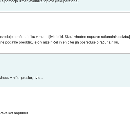
je s pomočjo izmenjevalnika toplote (rekuperatorja).
osredujejo računalniku v razumljivi obliki. Skozi vhodne naprave računalnik oskr
ne podatke preoblikujejo v nize ničel in enic ter jih posredujejo računalniku.
hodu v hišo, prostor, avto...
iprave kot naprimer