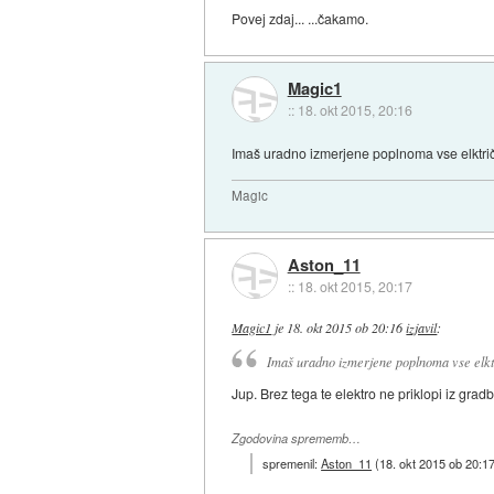
Povej zdaj... ...čakamo.
Magic1
::
18. okt 2015, 20:16
Imaš uradno izmerjene poplnoma vse elktrič
Magic
Aston_11
::
18. okt 2015, 20:17
Magic1
je
18. okt 2015 ob 20:16
izjavil
:
Imaš uradno izmerjene poplnoma vse elktr
Jup. Brez tega te elektro ne priklopi iz gra
Zgodovina sprememb…
spremenil:
Aston_11
(
18. okt 2015 ob 20:1