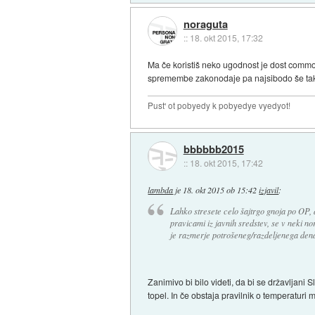
noraguta
::
18. okt 2015, 17:32
Ma če koristiš neko ugodnost je dost commo
spremembe zakonodaje pa najsibodo še tako 
Pust' ot pobyedy k pobyedye vyedyot!
bbbbbb2015
::
18. okt 2015, 17:42
lambda
je
18. okt 2015 ob 15:42
izjavil
:
Lahko stresete celo šajtrgo gnoja po OP, 
pravicami iz javnih sredstev, se v neki no
je razmerje potrošeneg/razdeljenega dena
Zanimivo bi bilo videti, da bi se državljani 
topel. In če obstaja pravilnik o temperaturi