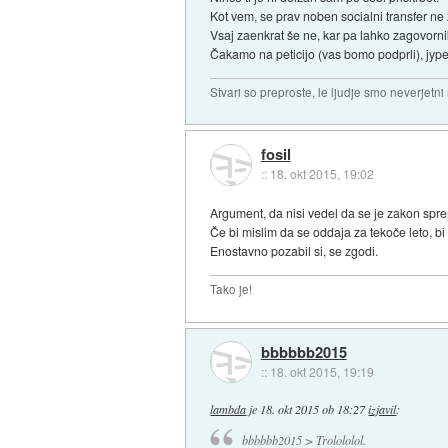
Kot vem, se prav noben socialni transfer ne
Vsaj zaenkrat še ne, kar pa lahko zagovorni
Čakamo na peticijo (vas bomo podprli), jype 
Stvari so preproste, le ljudje smo neverjetni
fosil
::
18. okt 2015, 19:02
Argument, da nisi vedel da se je zakon spre
Če bi mislim da se oddaja za tekoče leto, bi 
Enostavno pozabil si, se zgodi.
Tako je!
bbbbbb2015
::
18. okt 2015, 19:19
lambda
je
18. okt 2015 ob 18:27
izjavil
:
bbbbbb2015 > Trolololol.