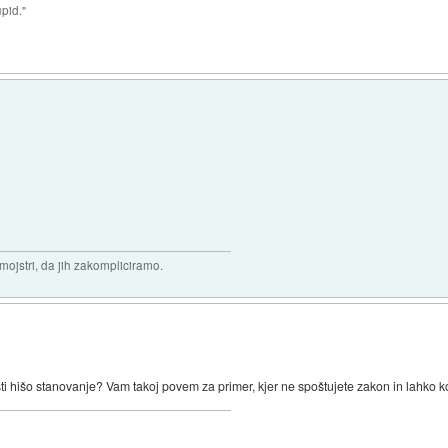
upid."
 mojstri, da jih zakompliciramo.
asti hišo stanovanje? Vam takoj povem za primer, kjer ne spoštujete zakon in lahko 