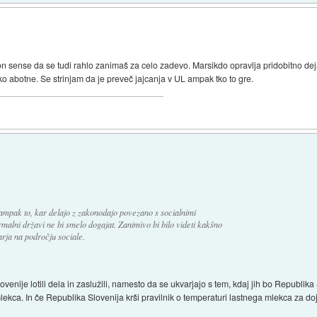
n sense da se tudi rahlo zanimaš za celo zadevo. Marsikdo opravlja pridobitno de
abotne. Se strinjam da je preveč jajcanja v UL ampak tko to gre.
ampak to, kar delajo z zakonodajo povezano s socialnimi
rmalni državi ne bi smelo dogajat. Zanimivo bi bilo videti kakšno
rja na področju sociale.
Slovenije lotili dela in zaslužili, namesto da se ukvarjajo s tem, kdaj jih bo Republik
 mlekca. In če Republika Slovenija krši pravilnik o temperaturi lastnega mlekca za do