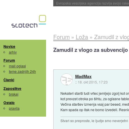
Evropska vesoljska agencija razvija svojo rak
Forum
»
Loža
»
Zamudil z vlo
Novice
Zamudil z vlogo za subvencijo 
arhiv
Forum
mali oglasi
teme zadnjih 24h
MadMax
Članki
::
18. okt 2015, 17:23
Zaposlitve
Nekateri starši tudi vrtec jemljejo zgolj kot
brskaj
kot prevzet otroka po šihtu, za oglasne tabl
Ostalo
Večina staršev izmenja vsaj par besed, med 
pravila
Kam spada op itak ne bomo izvedeli. Resnice
Stvari so preproste, le ljudje smo neverjetni