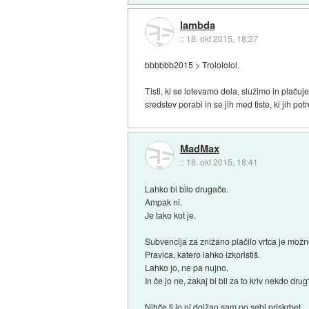
lambda
::
18. okt 2015, 18:27
bbbbbb2015 > Trolololol.
Tisti, ki se lotevamo dela, služimo in plaču
sredstev porabi in se jih med tiste, ki jih po
MadMax
::
18. okt 2015, 18:41
Lahko bi bilo drugače.
Ampak ni.
Je tako kot je.
Subvencija za znižano plačilo vrtca je možn
Pravica, katero lahko izkoristiš.
Lahko jo, ne pa nujno.
In če jo ne, zakaj bi bil za to kriv nekdo dru
Nihče ti jo ni dolžan sam po sebi priskrbet.