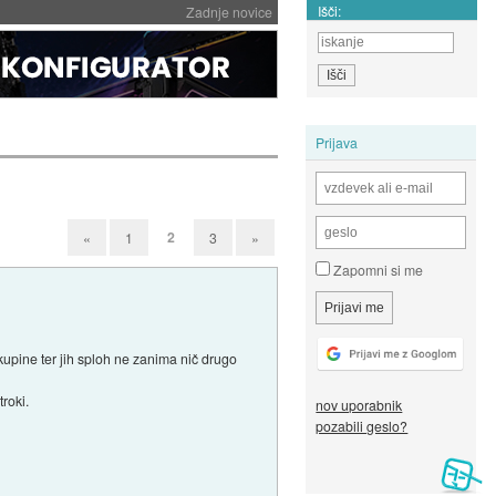
Išči:
Zadnje novice
Prijava
2
«
1
3
»
Zapomni si me
skupine ter jih sploh ne zanima nič drugo
roki.
nov uporabnik
pozabili geslo?