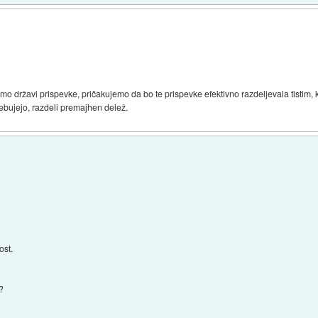
jemo državi prispevke, pričakujemo da bo te prispevke efektivno razdeljevala tistim, 
trebujejo, razdeli premajhen delež.
ost.
g?