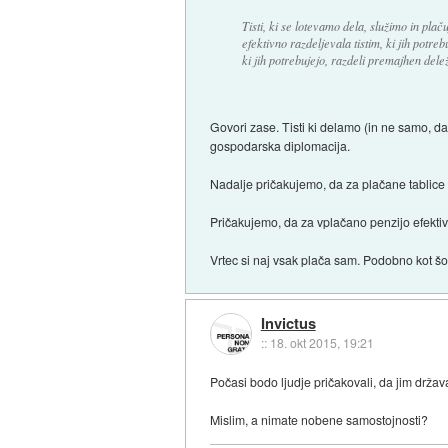
Tisti, ki se lotevamo dela, služimo in pl
efektivno razdeljevala tistim, ki jih potre
ki jih potrebujejo, razdeli premajhen delež
Govori zase. Tisti ki delamo (in ne samo, da
gospodarska diplomacija.
Nadalje pričakujemo, da za plačane tablice
Pričakujemo, da za vplačano penzijo efekti
Vrtec si naj vsak plača sam. Podobno kot šo
Invictus
::
18. okt 2015, 19:21
Počasi bodo ljudje pričakovali, da jim držav
Mislim, a nimate nobene samostojnosti?