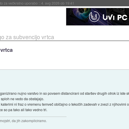
eto za večkratno uporabo
::
4. avg 2026 ob 19:41
go za subvencijo vrtca
vrtca
 organizirano nujno varstvo in so povsem distancirani od staršev drugih otrok iz iste 
e sploh ne vedo da obstajajo.
katerimi ni fraz o vremenu temveč običajno o tekočih zadevah v zvezi z njihovimi ot
 so pa tako ali tako vedno tri.
 mojstri, da jih zakompliciramo.