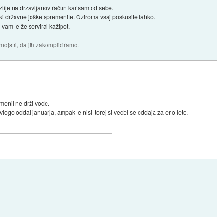
 zlije na državljanov račun kar sam od sebe.
ki državne joške spremenite. Oziroma vsaj poskusite lahko.
vam je že serviral kažipot.
 mojstri, da jih zakompliciramo.
menil ne drži vode.
vlogo oddal januarja, ampak je nisi, torej si vedel se oddaja za eno leto.