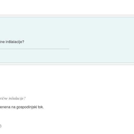
ne inštalacije?
ične inštalacije?
dbenena na gospodinjski tok.
7
)