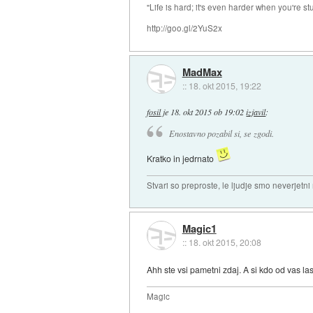
"Life is hard; it's even harder when you're st
http://goo.gl/2YuS2x
MadMax
::
18. okt 2015, 19:22
fosil
je
18. okt 2015 ob 19:02
izjavil
:
Enostavno pozabil si, se zgodi.
Kratko in jedrnato
Stvari so preproste, le ljudje smo neverjetni
Magic1
::
18. okt 2015, 20:08
Ahh ste vsi pametni zdaj. A si kdo od vas l
Magic