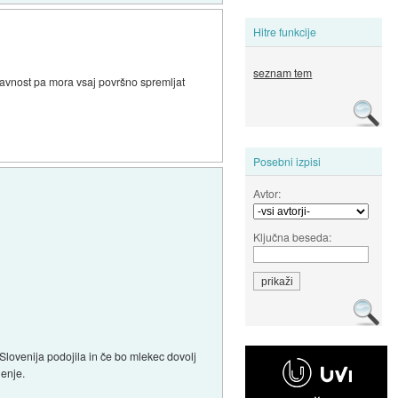
Hitre funkcije
seznam tem
javnost pa mora vsaj površno spremljat
Posebni izpisi
Avtor:
Ključna beseda:
a Slovenija podojila in če bo mlekec dovolj
jenje.