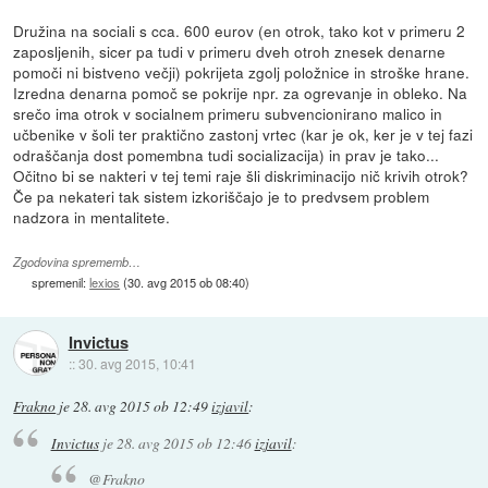
Družina na sociali s cca. 600 eurov (en otrok, tako kot v primeru 2
zaposljenih, sicer pa tudi v primeru dveh otroh znesek denarne
pomoči ni bistveno večji) pokrijeta zgolj položnice in stroške hrane.
Izredna denarna pomoč se pokrije npr. za ogrevanje in obleko. Na
srečo ima otrok v socialnem primeru subvencionirano malico in
učbenike v šoli ter praktično zastonj vrtec (kar je ok, ker je v tej fazi
odraščanja dost pomembna tudi socializacija) in prav je tako...
Očitno bi se nakteri v tej temi raje šli diskriminacijo nič krivih otrok?
Če pa nekateri tak sistem izkoriščajo je to predvsem problem
nadzora in mentalitete.
Zgodovina sprememb…
spremenil:
lexios
(
30. avg 2015 ob 08:40
)
Invictus
::
30. avg 2015, 10:41
Frakno
je
28. avg 2015 ob 12:49
izjavil
:
Invictus
je
28. avg 2015 ob 12:46
izjavil
:
@Frakno