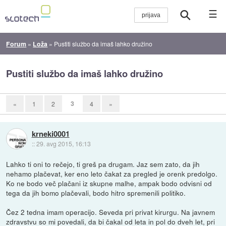
☰
Forum
»
Loža
»
Pustiti službo da imaš lahko družino
Pustiti službo da imaš lahko družino
3
«
1
2
4
»
krneki0001
::
29. avg 2015, 16:13
Lahko ti oni to rečejo, ti greš pa drugam. Jaz sem zato, da jih
nehamo plačevat, ker eno leto čakat za pregled je orenk predolgo.
Ko ne bodo več plačani iz skupne malhe, ampak bodo odvisni od
tega da jih bomo plačevali, bodo hitro spremenili politiko.
Čez 2 tedna imam operacijo. Seveda pri privat kirurgu. Na javnem
zdravstvu so mi povedali, da bi čakal od leta in pol do dveh let, pri