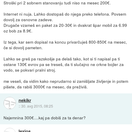
Stroški pri 2 sobnem stanovanju tudi niso na mesec 200€.
Internet ni nuja. Lahko dostopaš do njega preko telefona. Povsem
dovolj za osnovne zadeve.
Drugače vzameš en paket za 20-30€ in dvakrat špar mobil za 6.99
oz bob za 8.9€.
Iz tega, kar sem dopisal na koncu privarčuješ 800-850€ na mesec,
če si dovolj pameten.
Lahko se greš pa razskošje pa delaš tako, kot si ti napisal pa ti
ostane 130€ evrov pa se treseš, da ti slučajno ne crkne bojler za
vodo, se pokvari pralni stroj.
me veseli, da vidim kako neprudarno si zamišljate življenje in potem
pišete, da rabiš 3000€ na mesec, da preživiš.
nekikr
::
30. avg 2015, 08:25
Najemnina 300€....kaj pa dobiš za ta denar?
lexios