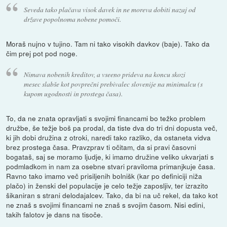
Seveda tako plačava visok davek in ne moreva dobiti nazaj od
države popolnoma nobene pomoči.
Moraš nujno v tujino. Tam ni tako visokih davkov (baje). Tako da
čim prej pot pod noge.
Nimava nobenih kreditov, a vseeno prideva na koncu skozi
mesec slabše kot povprečni prebivalec slovenije na minimalcu (s
kupom ugodnosti in prostega časa).
To, da ne znata opravljati s svojimi financami bo težko problem
družbe, še težje boš pa prodal, da tiste dva do tri dni dopusta več,
ki jih dobi družina z otroki, naredi tako razliko, da ostaneta vidva
brez prostega časa. Pravzprav ti očitam, da si pravi časovni
bogataš, saj se moramo ljudje, ki imamo družine veliko ukvarjati s
podmladkom in nam za osebne stvari praviloma primanjkuje časa.
Ravno tako imamo več prisiljenih bolnišk (kar po definiciji niža
plačo) in ženski del populacije je celo težje zaposljiv, ter izrazito
šikaniran s strani delodajalcev. Tako, da bi na uč rekel, da tako kot
ne znaš s svojimi financami ne znaš s svojim časom. Nisi edini,
takih falotov je dans na tisoče.