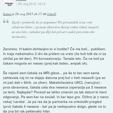
::
29. avg 2015, 18:12
lexios
je
29. avg 2015 ob 17:46
izjavil
:
Zgolj v primerih, ko je urgentno! Pri privatnikih si na vrsti
relativno hitro, v javnem zdravstvu skoraj vedno čakaš, mogoče
ne eno leto, vsekakor pa dlje kot privat (vsakič preverim obe
možnosti)...
Zanimivo. H kakim dohtarjem to vi hodite? Če me boli... pokličem.
In traja maksimalno 2 dni da pridem na vrsto (če boli tolk da ni za
zdržat pa isti dan). Pri koncesionarju. Tamala isto. Če ne boli pa
čakam mogoče en mesec (prej kak teden, ampak ok).
Še največ sem čakala za MRI glave... pa še to ker sem sama
zahtevala naj mi ne dajejo datuma prej kot v treh mesecih (pa so
mi pač dali v štirih, za ziher). Maksilofacialna UKCL (nenujno) -
prva obravnava, čakala cela dva meseca (operacija pa 3 mesece
za tem). Najlepše? Povsod se lahko zmenim za tak datum ki meni
odgovarja. Pa sem kar na sociali. In kar lepo gre. Očitno je z mano
nekaj 'narobe'. Je pa res da je partnerka na onkološki pregled
(prvi) čakala 4 mesece - kar pa je nedopustno dolgo, glede na to
da zna bit rak peklensko hiter.