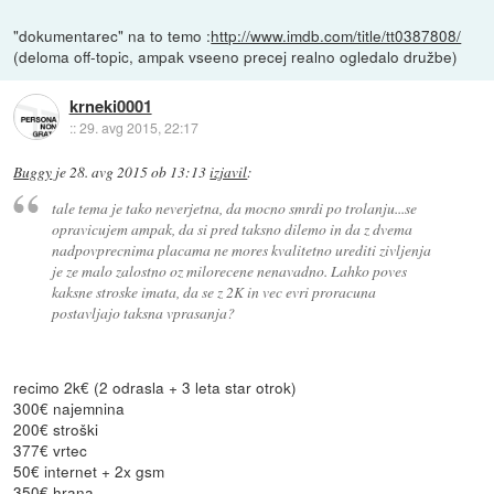
"dokumentarec" na to temo :
http://www.imdb.com/title/tt0387808/
(deloma off-topic, ampak vseeno precej realno ogledalo družbe)
krneki0001
::
29. avg 2015, 22:17
Buggy
je
28. avg 2015 ob 13:13
izjavil
:
tale tema je tako neverjetna, da mocno smrdi po trolanju...se
opravicujem ampak, da si pred taksno dilemo in da z dvema
nadpovprecnima placama ne mores kvalitetno urediti zivljenja
je ze malo zalostno oz milorecene nenavadno. Lahko poves
kaksne stroske imata, da se z 2K in vec evri proracuna
postavljajo taksna vprasanja?
recimo 2k€ (2 odrasla + 3 leta star otrok)
300€ najemnina
200€ stroški
377€ vrtec
50€ internet + 2x gsm
350€ hrana