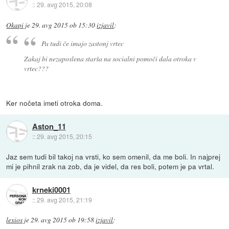
::
29. avg 2015, 20:08
Okapi
je
29. avg 2015 ob 15:30
izjavil
:
Pa tudi če imajo zastonj vrtec
Zakaj bi nezaposlena starša na socialni pomoči dala otroka v
vrtec???
Ker nočeta imeti otroka doma.
Aston_11
::
29. avg 2015, 20:15
Jaz sem tudi bil takoj na vrsti, ko sem omenil, da me boli. In najprej
mi je pihnil zrak na zob, da je videl, da res boli, potem je pa vrtal.
krneki0001
::
29. avg 2015, 21:19
lexios
je
29. avg 2015 ob 19:58
izjavil
: