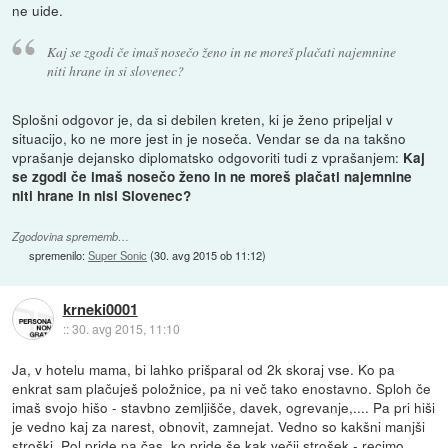
ne uide.
Kaj se zgodi če imaš nosečo ženo in ne moreš plačati najemnine
niti hrane in si slovenec?
Splošni odgovor je, da si debilen kreten, ki je ženo pripeljal v
situacijo, ko ne more jest in je noseča. Vendar se da na takšno
vprašanje dejansko diplomatsko odgovoriti tudi z vprašanjem:
Kaj
se zgodi če imaš nosečo ženo in ne moreš plačati najemnine
niti hrane in nisi Slovenec?
Zgodovina sprememb…
spremenilo:
Super Sonic
(
30. avg 2015 ob 11:12
)
krneki0001
::
30. avg 2015, 11:10
Ja, v hotelu mama, bi lahko prišparal od 2k skoraj vse. Ko pa
enkrat sam plačuješ položnice, pa ni več tako enostavno. Sploh če
imaš svojo hišo - stavbno zemljišče, davek, ogrevanje,.... Pa pri hiši
je vedno kaj za narest, obnovit, zamnejat. Vedno so kakšni manjši
stroški. Pol pride pa čas, ko pride še kak večji strošek - recimo