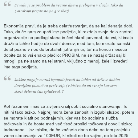
Seveda je še problem da večino dneva prebijeva v službi, tako da
z otrokom preprosto ne gre skozi.
Ekonomija pravi, da je treba delat/ustvarjat, da se kaj denarja dobi.
Tako, da če nam zaupaš ime podjetja, ki razdaja svoje delo znotraj
organizacije na podlagi stana in češ hkrati povedat, da vsi, ki imajo
družine lahko hodijo ob dveh' domov, med tem, ko morate samski
delat pozno v noč do brutalnih jutranjih ur, ter na koncu meseca
dobite za to vsi enako plačilo: PROSIM, ne se nazaj držat saj bi
mnogi, pa ne samo na tej strani, vključno z menoj, želeli izvedeti
ime tega podjetja.
kakšne pogoje moraš izpopolnjevati da lahko od države dobim
dovoljšno pomoč za preživetje (v bistvu da mi vrnejo kar sem
skozi delovni čas vplačeval)?
Kot razumem imaš za življenski cilj dobit socialno stanovanje. To
niti ni tako težko. Najprej mora žena zanosit in izgubi službo, potem
se morate klatit po podnajemih, kjer vas bo socialna služba
točkovala in če boste med več tisoč prosilci točkovani dovolj nizko;
tadaaaaaa - jaz mislim, da če začneta dans delat na tem projektu
vama stanovanje za 100EUR, ki nikoli ne bo vajino, do leta 2025