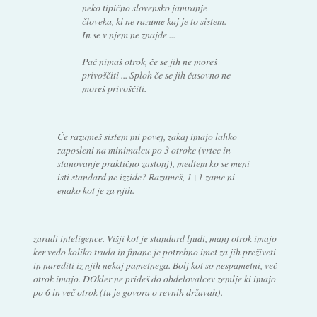
neko tipično slovensko jamranje
človeka, ki ne razume kaj je to sistem.
In se v njem ne znajde ...
Pač nimaš otrok, če se jih ne moreš
privoščiti ... Sploh če se jih časovno ne
moreš privoščiti.
Če razumeš sistem mi povej, zakaj imajo lahko
zaposleni na minimalcu po 3 otroke (vrtec in
stanovanje praktično zastonj), medtem ko se meni
isti standard ne izzide? Razumeš, 1+1 zame ni
enako kot je za njih.
zaradi inteligence. Višji kot je standard ljudi, manj otrok imajo
ker vedo koliko truda in financ je potrebno imet za jih preživeti
in narediti iz njih nekaj pametnega. Bolj kot so nespametni, več
otrok imajo. DOkler ne prideš do obdelovalcev zemlje ki imajo
po 6 in več otrok (tu je govora o revnih državah).