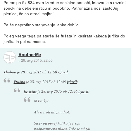
Potem pa 5x 834 evra izredne socialne pomoči, letovanje s raznimi
sončki na debelem rtiču in podobno. Patronažna nosi zasto0nj
plenice, če so otroci majhni.
Pa še neprofitno stanovanje lahko dobijo.
Poleg vsega tega pa starša še fušata in kasirata kakega jurčka do
jurčka in pol na mesec.
AnotherMe
::
29. avg 2015, 22:06
Thuban
je
28. avg 2015 ob 12:50
izjavil
:
Frakno
je
28. avg 2015 ob 12:49
izjavil
:
Invictus
je
28. avg 2015 ob 12:46
izjavil
:
@Frakno
Ali si troll ali pa idiot.
Sicer pa povej koliko je tvoja
nadpovprečna plača. Tole se mi zdi