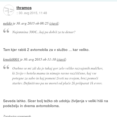
thramos
::
30. avg 2015, 11:48
nekikr
je
30. avg 2015 ob 08:25
izjavil
:
Najemnina 300€....kaj pa dobiš za ta denar?
Tam kjer rabiš 2 avtomobila za v službo ... kar veliko.
krneki0001
je
30. avg 2015 ob 11:10
izjavil
:
Osebno se mi zdi da je tukaj gor zelo veliko razvajenih mulčkov,
ki živijo v hotelu mama in nimajo ravno razčiščeno, kaj vse
potegne za sabo in kaj pomeni živeti na svojem, brez pomoči
staršev. Definitivno pa ne moreš od plače 2k prišparat 1k evrov.
Seveda lahko. Sicer bolj težko ob udobju življenja v veliki hiši na
podeželju in dvema avtomobiloma.
Zgodovina sprememb…