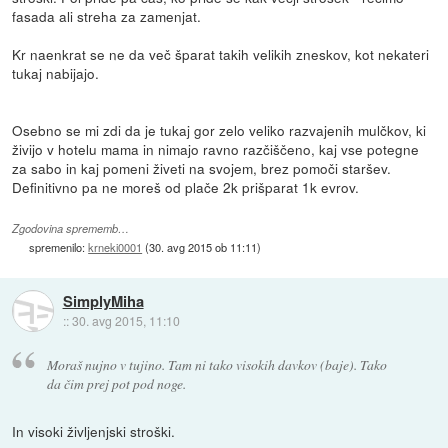
fasada ali streha za zamenjat.
Kr naenkrat se ne da več šparat takih velikih zneskov, kot nekateri
tukaj nabijajo.
Osebno se mi zdi da je tukaj gor zelo veliko razvajenih mulčkov, ki
živijo v hotelu mama in nimajo ravno razčiščeno, kaj vse potegne
za sabo in kaj pomeni živeti na svojem, brez pomoči staršev.
Definitivno pa ne moreš od plače 2k prišparat 1k evrov.
Zgodovina sprememb…
spremenilo:
krneki0001
(
30. avg 2015 ob 11:11
)
SimplyMiha
::
30. avg 2015, 11:10
Moraš nujno v tujino. Tam ni tako visokih davkov (baje). Tako
da čim prej pot pod noge.
In visoki življenjski stroški.