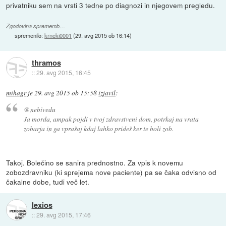
privatniku sem na vrsti 3 tedne po diagnozi in njegovem pregledu.
Zgodovina sprememb…
spremenilo:
krneki0001
(
29. avg 2015 ob 16:14
)
thramos
::
29. avg 2015, 16:45
mihagr
je
29. avg 2015 ob 15:58
izjavil
:
@nebivedu
Ja morda, ampak pojdi v tvoj zdravstveni dom, potrkaj na vrata
zobarja in ga vprašaj kdaj lahko prideš ker te boli zob.
Takoj. Bolečino se sanira prednostno. Za vpis k novemu
zobozdravniku (ki sprejema nove paciente) pa se čaka odvisno od
čakalne dobe, tudi več let.
lexios
::
29. avg 2015, 17:46