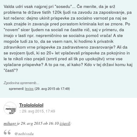
Valda udri vsak najprej pri "sosedu"... Če menite, da je srž
problema te države tistih 120k ljudi na zavodu za zaposlovanje, pa
kot rečeno: dejmo ukinit prispevke za socialno varnost pa naj se
vsak znajde in zavaruje pred porastom kriminala kot se zmore. Po
"novem" sicer ljudem na sociali ne častite nič, saj v primeru, da
imajo v lasti npr. nepremičnino se socialna pomoč vrača! A ste
mogoče tudi za to, da se vsem nam, ki hodimo k privatnik
zdravnikom vrne prispevke za zadravstveno zavarovanje? Ali da
se svojcem ljudi, ki so 20+ let vplačevali prispevke za pokojnino in
le te nikoli niso prejeli (smrti pred ali tik po upokojitvi) vrne vse
vplačane prispevke? A to pa ne, al kako? Kdo v tej državi komu kaj
"časti"?
Zgodovina sprememb…
spremenil:
lexios
(
29. avg 2015 ob 17:49
)
Trololololol
::
29. avg 2015, 17:49
mihagr
je
29. avg 2015 ob 16:10
izjavil
:
@nebivedu