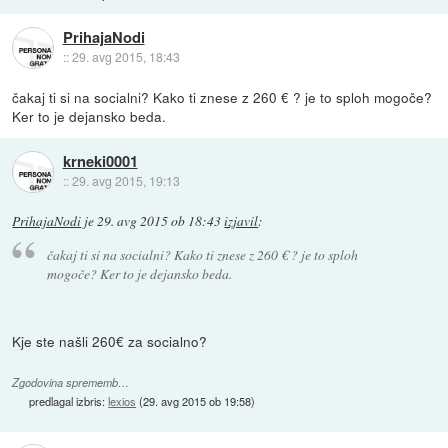
PrihajaNodi
::
29. avg 2015, 18:43
čakaj ti si na socialni? Kako ti znese z 260 € ? je to sploh mogoče?
Ker to je dejansko beda.
krneki0001
::
29. avg 2015, 19:13
PrihajaNodi
je
29. avg 2015 ob 18:43
izjavil
:
čakaj ti si na socialni? Kako ti znese z 260 € ? je to sploh
mogoče? Ker to je dejansko beda.
Kje ste našli 260€ za socialno?
Zgodovina sprememb…
predlagal izbris:
lexios
(
29. avg 2015 ob 19:58
)