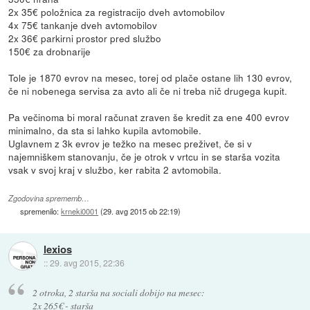
2x 35€ položnica za registracijo dveh avtomobilov
4x 75€ tankanje dveh avtomobilov
2x 36€ parkirni prostor pred službo
150€ za drobnarije
Tole je 1870 evrov na mesec, torej od plače ostane lih 130 evrov,
če ni nobenega servisa za avto ali če ni treba nič drugega kupit.
Pa večinoma bi moral računat zraven še kredit za ene 400 evrov
minimalno, da sta si lahko kupila avtomobile.
Uglavnem z 3k evrov je težko na mesec preživet, če si v
najemniškem stanovanju, če je otrok v vrtcu in se starša vozita
vsak v svoj kraj v službo, ker rabita 2 avtomobila.
Zgodovina sprememb…
spremenilo:
krneki0001
(
29. avg 2015 ob 22:19
)
lexios
::
29. avg 2015, 22:36
2 otroka, 2 starša na sociali dobijo na mesec:
2x 265€ - starša