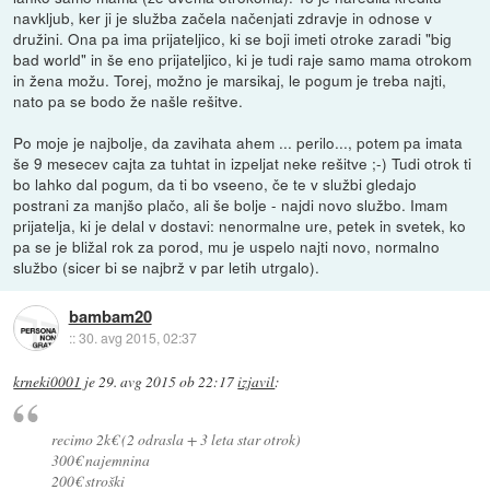
navkljub, ker ji je služba začela načenjati zdravje in odnose v
družini. Ona pa ima prijateljico, ki se boji imeti otroke zaradi "big
bad world" in še eno prijateljico, ki je tudi raje samo mama otrokom
in žena možu. Torej, možno je marsikaj, le pogum je treba najti,
nato pa se bodo že našle rešitve.
Po moje je najbolje, da zavihata ahem ... perilo..., potem pa imata
še 9 mesecev cajta za tuhtat in izpeljat neke rešitve ;-) Tudi otrok ti
bo lahko dal pogum, da ti bo vseeno, če te v službi gledajo
postrani za manjšo plačo, ali še bolje - najdi novo službo. Imam
prijatelja, ki je delal v dostavi: nenormalne ure, petek in svetek, ko
pa se je bližal rok za porod, mu je uspelo najti novo, normalno
službo (sicer bi se najbrž v par letih utrgalo).
bambam20
::
30. avg 2015, 02:37
krneki0001
je
29. avg 2015 ob 22:17
izjavil
:
recimo 2k€ (2 odrasla + 3 leta star otrok)
300€ najemnina
200€ stroški