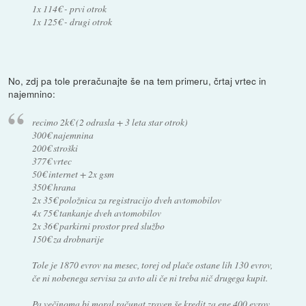
1x 114€ - prvi otrok
1x 125€ - drugi otrok
No, zdj pa tole preračunajte še na tem primeru, črtaj vrtec in
najemnino:
recimo 2k€ (2 odrasla + 3 leta star otrok)
300€ najemnina
200€ stroški
377€ vrtec
50€ internet + 2x gsm
350€ hrana
2x 35€ položnica za registracijo dveh avtomobilov
4x 75€ tankanje dveh avtomobilov
2x 36€ parkirni prostor pred službo
150€ za drobnarije
Tole je 1870 evrov na mesec, torej od plače ostane lih 130 evrov,
če ni nobenega servisa za avto ali če ni treba nič drugega kupit.
Pa večinoma bi moral računat zraven še kredit za ene 400 evrov