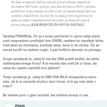
No lepo si napisal, tudi jaz sem pri privat zobarju, ampak od
decembra 2013 sem v penziji, zato sem šel marca 2014 v zdr.dom
potrkal na vrata zobarja, in rekli so mi -ja imamo knjigo kjer vas
vpišemo, čakali boste eno let. No in sedaj je leto in pol in ni ne
duha ne sluha o kakršnem koli obvestilu, jaz bom šel zopet k
privat zobarju,
KAM BOJO ŠLI PA ONI NA SOCIALI
?
Vprašaj FRAKNOja. On je s svojo partnerico in njuno večjo plačo
vred nesposoben preživljati dve OSEBI, medtem ko marsikdo lahko
hodi delat za minimalca, preživlja sebe, ženo in še otroka. Če se
moraš kurćiti na vsakem voglu, ti pač količina denarja ne pomaga.
Drugo vprašanje je, zakaj bi morala OBA pustiti službo, da lahko
naštempata enega froca? A si morata oba vzeti 24 ur časa, da
vama bo uspelo zaploditi eno jajčece?
Tretjo vprašanje je, zakaj bi OBA DVA BILA nezaposlena samo
zato, da bi si ustvarila družino (beri froca), ki bi ga nato dala v
vrtec?
Bo trebalo prvo v glavi razčistit, ker količina dnarja ni vse.
Pithlit