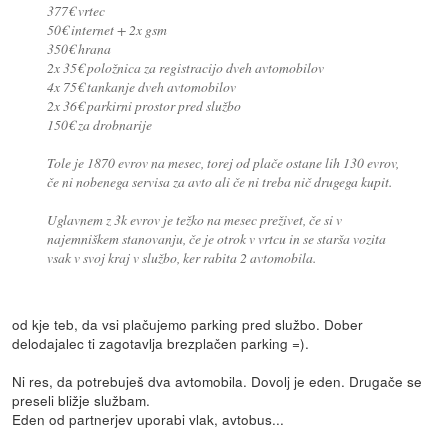
377€ vrtec
50€ internet + 2x gsm
350€ hrana
2x 35€ položnica za registracijo dveh avtomobilov
4x 75€ tankanje dveh avtomobilov
2x 36€ parkirni prostor pred službo
150€ za drobnarije
Tole je 1870 evrov na mesec, torej od plače ostane lih 130 evrov,
če ni nobenega servisa za avto ali če ni treba nič drugega kupit.
Uglavnem z 3k evrov je težko na mesec preživet, če si v
najemniškem stanovanju, če je otrok v vrtcu in se starša vozita
vsak v svoj kraj v službo, ker rabita 2 avtomobila.
od kje teb, da vsi plačujemo parking pred službo. Dober
delodajalec ti zagotavlja brezplačen parking =).
Ni res, da potrebuješ dva avtomobila. Dovolj je eden. Drugače se
preseli bližje službam.
Eden od partnerjev uporabi vlak, avtobus...