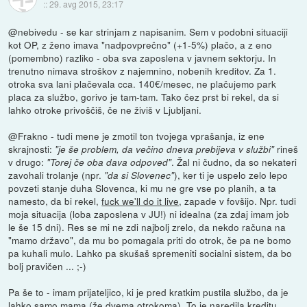
::
29. avg 2015, 23:17
@nebivedu - se kar strinjam z napisanim. Sem v podobni situaciji
kot OP, z ženo imava "nadpovprečno" (+1-5%) plačo, a z eno
(pomembno) razliko - oba sva zaposlena v javnem sektorju. In
trenutno nimava stroškov z najemnino, nobenih kreditov. Za 1.
otroka sva lani plačevala cca. 140€/mesec, ne plačujemo park
placa za službo, gorivo je tam-tam. Tako čez prst bi rekel, da si
lahko otroke privoščiš, če ne živiš v Ljubljani.
@Frakno - tudi mene je zmotil ton tvojega vprašanja, iz ene
skrajnosti:
rineš
"je še problem, da večino dneva prebijeva v službi"
v drugo:
. Žal ni čudno, da so nekateri
"Torej če oba dava odpoved"
zavohali trolanje (npr.
), ker ti je uspelo zelo lepo
"da si Slovenec"
povzeti stanje duha Slovenca, ki mu ne gre vse po planih, a ta
namesto, da bi rekel,
fuck we'll do it live
, zapade v fovšijo. Npr. tudi
moja situacija (loba zaposlena v JU!) ni idealna (za zdaj imam job
le še 15 dni). Res se mi ne zdi najbolj zrelo, da nekdo računa na
"mamo državo", da mu bo pomagala priti do otrok, če pa ne bomo
pa kuhali mulo. Lahko pa skušaš spremeniti socialni sistem, da bo
bolj pravičen ... ;-)
Pa še to - imam prijateljico, ki je pred kratkim pustila službo, da je
lahko samo mama (že dvema otrokoma). To je naredila kreditu