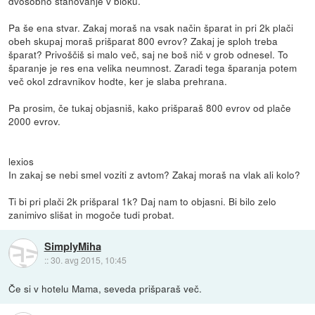
dvosobno stanovanje v bloku.
Pa še ena stvar. Zakaj moraš na vsak način šparat in pri 2k plači
obeh skupaj moraš prišparat 800 evrov? Zakaj je sploh treba
šparat? Privoščiš si malo več, saj ne boš nič v grob odnesel. To
šparanje je res ena velika neumnost. Zaradi tega šparanja potem
več okol zdravnikov hodte, ker je slaba prehrana.
Pa prosim, če tukaj objasniš, kako prišparaš 800 evrov od plače
2000 evrov.
lexios
In zakaj se nebi smel voziti z avtom? Zakaj moraš na vlak ali kolo?
Ti bi pri plači 2k prišparal 1k? Daj nam to objasni. Bi bilo zelo
zanimivo slišat in mogoče tudi probat.
SimplyMiha
::
30. avg 2015, 10:45
Če si v hotelu Mama, seveda prišparaš več.