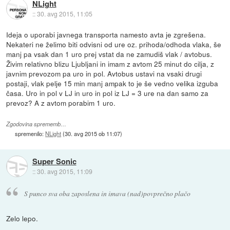
NLight
::
30. avg 2015, 11:05
Ideja o uporabi javnega transporta namesto avta je zgrešena.
Nekateri ne želimo biti odvisni od ure oz. prihoda/odhoda vlaka, še
manj pa vsak dan 1 uro prej vstat da ne zamudiš vlak / avtobus.
Živim relativno blizu Ljubljani in imam z avtom 25 minut do cilja, z
javnim prevozom pa uro in pol. Avtobus ustavi na vsaki drugi
postaji, vlak pelje 15 min manj ampak to je še vedno velika izguba
časa. Uro in pol v LJ in uro in pol iz LJ = 3 ure na dan samo za
prevoz? A z avtom porabim 1 uro.
Zgodovina sprememb…
spremenilo:
NLight
(
30. avg 2015 ob 11:07
)
Super Sonic
::
30. avg 2015, 11:09
S punco sva oba zaposlena in imava (nad)povprečno plačo
Zelo lepo.