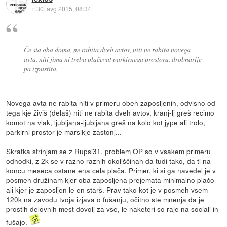
::
30. avg 2015, 08:34
Če sta oba doma, ne rabita dveh avtov, niti ne rabita novega
avta, niti jima ni treba plačevat parkirnega prostora, drobnarije
pa izpustita.
Novega avta ne rabita niti v primeru obeh zaposljenih, odvisno od
tega kje živiš (delaš) niti ne rabita dveh avtov, kranj-lj greš recimo
komot na vlak, ljubljana-ljubljana greš na kolo kot jype ali trolo,
parkirni prostor je marsikje zastonj...
Skratka strinjam se z Rupsi31, problem OP so v vsakem primeru
odhodki, z 2k se v razno raznih okoliščinah da tudi tako, da ti na
koncu meseca ostane ena cela plača. Primer, ki si ga navedel je v
posmeh družinam kjer oba zaposljena prejemata minimalno plačo
ali kjer je zaposljen le en starš. Prav tako kot je v posmeh vsem
120k na zavodu tvoja izjava o fušanju, očitno ste mnenja da je
prostih delovnih mest dovolj za vse, le naketeri so raje na sociali in
fušajo.