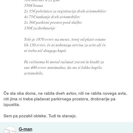
350€ hrana
2x 35€ položnica za registracijo dveh avtomobilov
4x 75€ tankanje dveh avtomobilov
2x 36€ parkirni prostor pred službo
150€ za drobnarije
Tole je 1870 evrov na mesec, torej od plače ostane
lih 130 evrov, če ni nobenega servisa za avto ali če
ni treba nič drugega kupit.
Pa večinoma bi moral računat zraven še kredit za
ene 400 evrov minimalno, da sta si lahko kupila
avtomobile.
Če sta oba doma, ne rabita dveh avtov, niti ne rabita novega avta,
niti jima ni treba plačevat parkirnega prostora, drobnarije pa
izpustita.
Sem pa pozabil obleke. Tudi te stanejo.
G-man