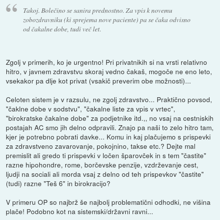
Takoj. Bolečino se sanira prednostno. Za vpis k novemu
zobozdravniku (ki sprejema nove paciente) pa se čaka odvisno
od čakalne dobe, tudi več let.
Zgolj v primerih, ko je urgentno! Pri privatnikih si na vrsti relativno
hitro, v javnem zdravstvu skoraj vedno čakaš, mogoče ne eno leto,
vsekakor pa dlje kot privat (vsakič preverim obe možnosti)...
Celoten sistem je v razsulu, ne zgolj zdravstvo... Praktično povsod,
"čaklne dobe v sodstvu", "čakalne liste za vpis v vrtec",
"birokratske čakalne dobe" za podjetnike itd.,, no vsaj na cestniskih
postajah AC smo jih delno odpravili. Znajo pa naši to zelo hitro tam,
kjer je potrebno pobrati davke... Komu in kaj plačujemo s prispevki
za zdravstveno zavarovanje, pokojnino, takse etc.? Dejte mal
premislit ali gredo ti prispevki v ločen šparovček in s tem "častite"
razne hipohondre, rome, borčevske penzije, vzdrževanje cest,
ljudji na sociali ali morda vsaj z delno od teh prispevkov "častite"
(tudi) razne "Teš 6" in birokracijo?
V primeru OP so najbrž še najbolj problematični odhodki, ne višina
plače! Podobno kot na sistemski/državni ravni...