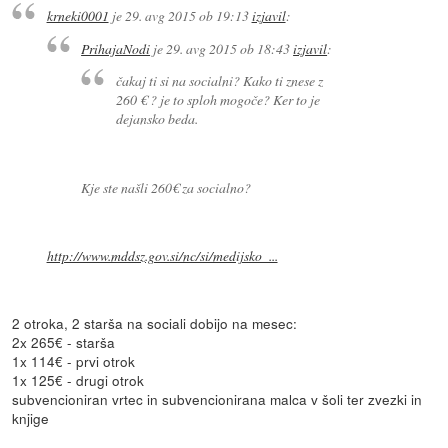
krneki0001
je
29. avg 2015 ob 19:13
izjavil
:
PrihajaNodi
je
29. avg 2015 ob 18:43
izjavil
:
čakaj ti si na socialni? Kako ti znese z
260 € ? je to sploh mogoče? Ker to je
dejansko beda.
Kje ste našli 260€ za socialno?
http://www.mddsz.gov.si/nc/si/medijsko_...
2 otroka, 2 starša na sociali dobijo na mesec:
2x 265€ - starša
1x 114€ - prvi otrok
1x 125€ - drugi otrok
subvencioniran vrtec in subvencionirana malca v šoli ter zvezki in
knjige