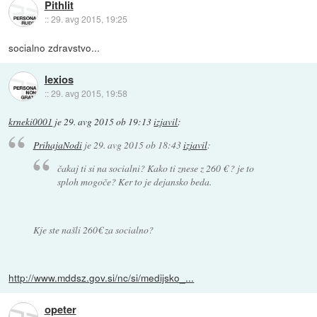
Pithlit
::
29. avg 2015, 19:25
socialno zdravstvo...
lexios
::
29. avg 2015, 19:58
krneki0001
je
29. avg 2015 ob 19:13
izjavil
:
PrihajaNodi
je
29. avg 2015 ob 18:43
izjavil
:
čakaj ti si na socialni? Kako ti znese z 260 € ? je to
sploh mogoče? Ker to je dejansko beda.
Kje ste našli 260€ za socialno?
http://www.mddsz.gov.si/nc/si/medijsko_...
opeter