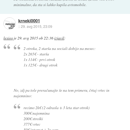
minimalno, da sta si lahko kupila avtomobile.
krneki0001
::
29. avg 2015, 23:09
lexios
je
29. avg 2015 ob 22:36
izjavil
:
2 otroka, 2 starša na sociali dobijo na mesec:
2x 265€ - starša
1x 114€ - prvi otrok
1x 125€ - drugi otrok
No, zdj pa tole preračunajte še na tem primeru, črtaj vrtec in
najemnino:
recimo 2k€ (2 odrasla + 3 leta star otrok)
300€ najemnina
200€ stroški
377€ vrtec
50€ internet + 2x gsm