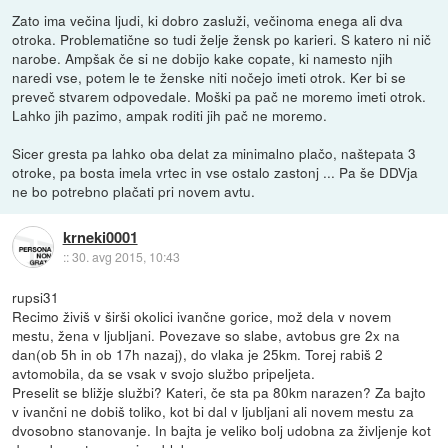
Zato ima večina ljudi, ki dobro zasluži, večinoma enega ali dva
otroka. Problematične so tudi želje žensk po karieri. S katero ni nič
narobe. Ampšak če si ne dobijo kake copate, ki namesto njih
naredi vse, potem le te ženske niti nočejo imeti otrok. Ker bi se
preveč stvarem odpovedale. Moški pa pač ne moremo imeti otrok.
Lahko jih pazimo, ampak roditi jih pač ne moremo.
Sicer gresta pa lahko oba delat za minimalno plačo, naštepata 3
otroke, pa bosta imela vrtec in vse ostalo zastonj ... Pa še DDVja
ne bo potrebno plačati pri novem avtu.
krneki0001
::
30. avg 2015, 10:43
rupsi31
Recimo živiš v širši okolici ivančne gorice, mož dela v novem
mestu, žena v ljubljani. Povezave so slabe, avtobus gre 2x na
dan(ob 5h in ob 17h nazaj), do vlaka je 25km. Torej rabiš 2
avtomobila, da se vsak v svojo službo pripeljeta.
Preselit se bližje službi? Kateri, če sta pa 80km narazen? Za bajto
v ivančni ne dobiš toliko, kot bi dal v ljubljani ali novem mestu za
dvosobno stanovanje. In bajta je veliko bolj udobna za življenje kot