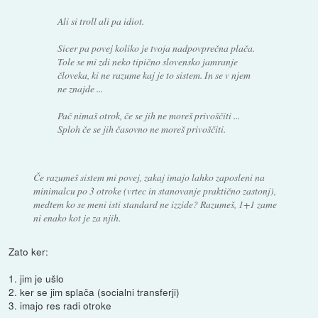
Ali si troll ali pa idiot.
Sicer pa povej koliko je tvoja nadpovprečna plača.
Tole se mi zdi neko tipično slovensko jamranje
človeka, ki ne razume kaj je to sistem. In se v njem
ne znajde ...
Pač nimaš otrok, če se jih ne moreš privoščiti ...
Sploh če se jih časovno ne moreš privoščiti.
Če razumeš sistem mi povej, zakaj imajo lahko zaposleni na
minimalcu po 3 otroke (vrtec in stanovanje praktično zastonj),
medtem ko se meni isti standard ne izzide? Razumeš, 1+1 zame
ni enako kot je za njih.
Zato ker:
1. jim je ušlo
2. ker se jim splača (socialni transferji)
3. imajo res radi otroke