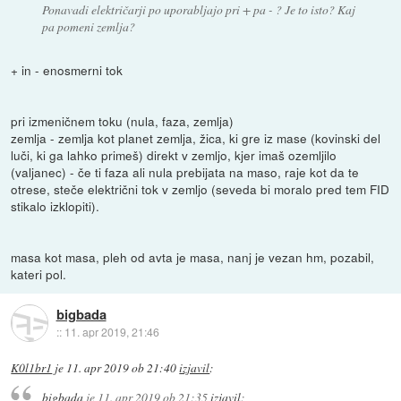
Ponavadi električarji po uporabljajo pri + pa - ? Je to isto? Kaj
pa pomeni zemlja?
+ in - enosmerni tok
pri izmeničnem toku (nula, faza, zemlja)
zemlja - zemlja kot planet zemlja, žica, ki gre iz mase (kovinski del
luči, ki ga lahko primeš) direkt v zemljo, kjer imaš ozemljilo
(valjanec) - če ti faza ali nula prebijata na maso, raje kot da te
otrese, steče električni tok v zemljo (seveda bi moralo pred tem FID
stikalo izklopiti).
masa kot masa, pleh od avta je masa, nanj je vezan hm, pozabil,
kateri pol.
bigbada
::
11. apr 2019, 21:46
K0l1br1
je
11. apr 2019 ob 21:40
izjavil
:
bigbada
je
11. apr 2019 ob 21:35
izjavil
: