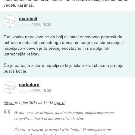
vedeti, kaj imaš.
matobeli
::
1. jun 2024, 15:30
Tudi vsako napeljavo se da bolj ali manj enostavno popravit da
ustreza mentaliteti pametnega doma, če se gre za stanovanje z
napeljavo v ceveh je to precej enostavno in na dolgi rok
ustreznejša rešitev.
Če je pa bajta z staro napeljavo ki je bila n-krat štukana pa raje
pustiš kot je.
darkolord
::
1. jun 2024, 15:36
fulgur
je
1. jun 2024 ob 13:58
izjavil
:
Hvala vsem, se strinjam, da nimam pojma, ampak moram pa
relay-čke nabavit in moram vedeti, kakšne.
Če prav razumem, je neutral wire "nula", ki omogoča zaprt