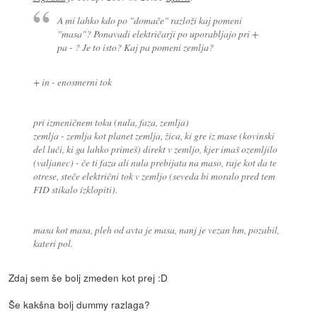
A mi lahko kdo po "domače" razloži kaj pomeni
"masa"? Ponavadi električarji po uporabljajo pri +
pa - ? Je to isto? Kaj pa pomeni zemlja?
+ in - enosmerni tok
pri izmeničnem toku (nula, faza, zemlja)
zemlja - zemlja kot planet zemlja, žica, ki gre iz mase (kovinski
del luči, ki ga lahko primeš) direkt v zemljo, kjer imaš ozemljilo
(valjanec) - če ti faza ali nula prebijata na maso, raje kot da te
otrese, steče električni tok v zemljo (seveda bi moralo pred tem
FID stikalo izklopiti).
masa kot masa, pleh od avta je masa, nanj je vezan hm, pozabil,
kateri pol.
Zdaj sem še bolj zmeden kot prej :D
Še kakšna bolj dummy razlaga?