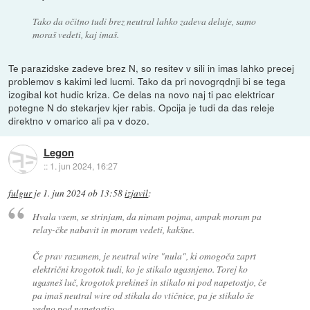
Tako da očitno tudi brez neutral lahko zadeva deluje, samo
moraš vedeti, kaj imaš.
Te parazidske zadeve brez N, so resitev v sili in imas lahko precej
problemov s kakimi led lucmi. Tako da pri novogrqdnji bi se tega
izogibal kot hudic kriza. Ce delas na novo naj ti pac elektricar
potegne N do stekarjev kjer rabis. Opcija je tudi da das releje
direktno v omarico ali pa v dozo.
Legon
::
1. jun 2024, 16:27
fulgur
je
1. jun 2024 ob 13:58
izjavil
:
Hvala vsem, se strinjam, da nimam pojma, ampak moram pa
relay-čke nabavit in moram vedeti, kakšne.
Če prav razumem, je neutral wire "nula", ki omogoča zaprt
električni krogotok tudi, ko je stikalo ugasnjeno. Torej ko
ugasneš luč, krogotok prekineš in stikalo ni pod napetostjo, če
pa imaš neutral wire od stikala do vtičnice, pa je stikalo še
vedno pod napetostjo.