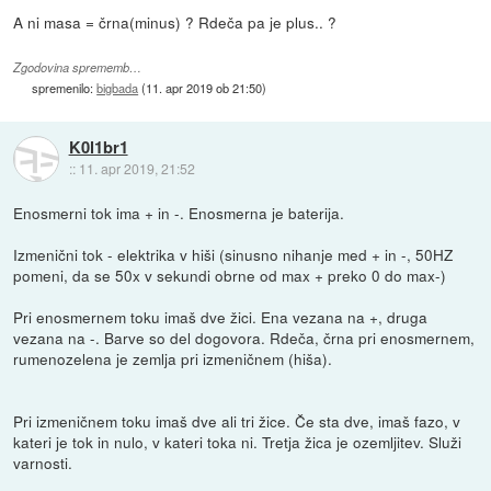
A ni masa = črna(minus) ? Rdeča pa je plus.. ?
Zgodovina sprememb…
spremenilo:
bigbada
(
11. apr 2019 ob 21:50
)
K0l1br1
::
11. apr 2019, 21:52
Enosmerni tok ima + in -. Enosmerna je baterija.
Izmenični tok - elektrika v hiši (sinusno nihanje med + in -, 50HZ
pomeni, da se 50x v sekundi obrne od max + preko 0 do max-)
Pri enosmernem toku imaš dve žici. Ena vezana na +, druga
vezana na -. Barve so del dogovora. Rdeča, črna pri enosmernem,
rumenozelena je zemlja pri izmeničnem (hiša).
Pri izmeničnem toku imaš dve ali tri žice. Če sta dve, imaš fazo, v
kateri je tok in nulo, v kateri toka ni. Tretja žica je ozemljitev. Služi
varnosti.