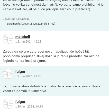
fotko, je velika verjetnost da imaš N, ve pa to samo električar, ki je
kable vlekel. No, al pa ti, če priklopiš žarnico in preživiš :)
Zgodovina sprememb…
spremenilo:
Legon
(
2. jun 2024 ob 11:42
)
matobeli
::
2. jun 2024, 19:28
Zgleda da se gre za precej novo napeljavo. če hočeš bit
popolnoma prepričan slikaj dozo ki jo rabiš predelat. Na oko pa
izgleda kot da imaš urejeno.
fulgur
::
2. jun 2024, 21:00
Jap, hiša je stara dobrih 5 let, tako da je vse precej novo. Hvala
vsem za pomoč in usmeritve.
fulgur
::
30. jun 2024, 10:19