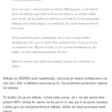
Sicer ne vem, v čem je točno to smisel, OK mogoče, če bi enkrat
dozo od šalterja uporabil za dozo od vtičnice, ne rečem, lahko
prav pride, ali da lučka na šalterju sveti tudi ko je luč ugasnjena.
Takega celo imam enega, za ventilator. Za ostale bom pa moral
preveriti.
Torej načeloma prav razmišljam, da če sta v enojni šalter
speljani dve žici, gre za šalter brez neutral wire, če pa so tri, pa
za neutral wire? Razen seveda, če gre za tisto kombinacijo, da
lahko z dvema stikaloma krmiliš isto luč?
Malo bi vseeno rad vedel in se naučil, čeprav bo električar to
delal...
Stikalo je VEDNO pod napetostjo, oziroma je vedno prikljuceno na
zivi zico. Kar s stikalom pocnes je to, da prekines povezavo naprej
od stikala.
To koliko zic je pri stikalu, ti bolj malo pove. Ja l, ce sta samo dve
potem 99% nimas N, samo ce so pa tri in vec pa ti ne pove nicesar.
Lahko gre za menjalna/krizna stikala, lahko se faza prenasa med
stikali...