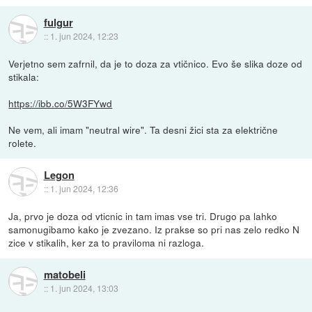
fulgur
::
1. jun 2024, 12:23
Verjetno sem zafrnil, da je to doza za vtičnico. Evo še slika doze od
stikala:
https://ibb.co/5W3FYwd
Ne vem, ali imam "neutral wire". Ta desni žici sta za električne
rolete.
Legon
::
1. jun 2024, 12:36
Ja, prvo je doza od vticnic in tam imas vse tri. Drugo pa lahko
samonugibamo kako je zvezano. Iz prakse so pri nas zelo redko N
zice v stikalih, ker za to praviloma ni razloga.
matobeli
::
1. jun 2024, 13:03