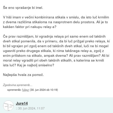
Še eno vprašanje bi imel.
V hiši imam v večini kombinirana stikala v smislu, da isto luč krmilim
z dvema različima stikaloma na nasprotnem delu prostora. Ali je to
kakšen faktor pri nakupu relay-a?
Če prav razmišljam, bi vgradnja relaya pri samo enem od takšnih
dveh stikal pomenila, da v primeru, da bi luč prižgal preko relaya, ki
bi bil vgrajen pri zgolj enem od takšnih dveh stikal, luči ne bi mogel
ugasniti preko drugega stikala, ki nima takšnega relay-a, zgolj z
enim pritiskom na stikalo, ampak dvema? Ali prav razmišljam? Ali bi
moral relay vgraditi pri obeh takšnih stikalih, s katerima se krmili
ista luč? Kaj je najbolj smiselno?
Najlepša hvala za pomoč.
Zgodovina sprememb…
spremenilo:
fulgur
(
30. jun 2024 ob 10:19
)
Jure14
::
30. jun 2024, 11:07