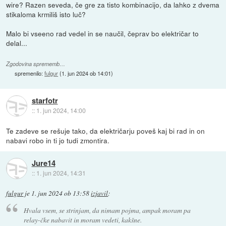
wire? Razen seveda, če gre za tisto kombinacijo, da lahko z dvema
stikaloma krmiliš isto luč?
Malo bi vseeno rad vedel in se naučil, čeprav bo električar to
delal...
Zgodovina sprememb…
spremenilo:
fulgur
(
1. jun 2024 ob 14:01
)
starfotr
::
1. jun 2024, 14:00
Te zadeve se rešuje tako, da električarju poveš kaj bi rad in on
nabavi robo in ti jo tudi zmontira.
Jure14
::
1. jun 2024, 14:31
fulgur
je
1. jun 2024 ob 13:58
izjavil
:
Hvala vsem, se strinjam, da nimam pojma, ampak moram pa
relay-čke nabavit in moram vedeti, kakšne.