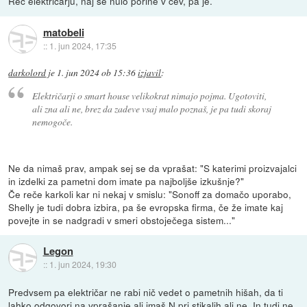
Reč električarju, naj še nulo porine v cev, pa je.
matobeli
::
1. jun 2024, 17:35
darkolord
je
1. jun 2024 ob 15:36
izjavil
:
Električarji o smart house velikokrat nimajo pojma. Ugotoviti,
ali zna ali ne, brez da zadeve vsaj malo poznaš, je pa tudi skoraj
nemogoče.
Ne da nimaš prav, ampak sej se da vprašat: "S katerimi proizvajalci
in izdelki za pametni dom imate pa najboljše izkušnje?"
Če reče karkoli kar ni nekaj v smislu: "Sonoff za domačo uporabo,
Shelly je tudi dobra izbira, pa še evropska firma, če že imate kaj
povejte in se nadgradi v smeri obstoječega sistem..."
Legon
::
1. jun 2024, 19:30
Predvsem pa električar ne rabi nič vedet o pametnih hišah, da ti
lahko odgovori na vprašanje ali imaš N pri stikalih ali ne. In tudi ne