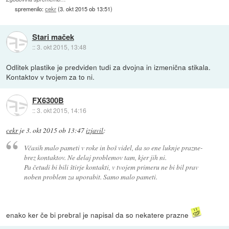
spremenilo:
cekr
(
3. okt 2015 ob 13:51
)
Stari maček
::
3. okt 2015, 13:48
Odlitek plastike je predviden tudi za dvojna in izmenična stikala.
Kontaktov v tvojem za to ni.
FX6300B
::
3. okt 2015, 14:16
cekr
je
3. okt 2015 ob 13:47
izjavil
:
Včasih malo pameti v roke in boš videl, da so ene luknje prazne-
brez kontaktov. Ne delaj problemov tam, kjer jih ni.
Pa četudi bi bili štirje kontakti, v tvojem primeru ne bi bil prav
noben problem za uporabit. Samo malo pameti.
enako ker če bi prebral je napisal da so nekatere prazne