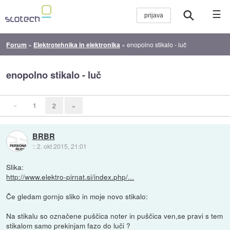
☰
Forum
»
Elektrotehnika in elektronika
»
enopolno stikalo - luč
enopolno stikalo - luč
«
1
2
»
BRBR
::
2. okt 2015, 21:01
Slika:
http://www.elektro-pirnat.si/index.php/...
Če gledam gornjo sliko in moje novo stikalo:
Na stikalu so označene puščica noter in puščica ven,se pravi s tem
stikalom samo prekinjam fazo do luči ?