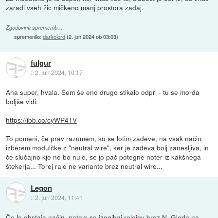
zaradi vseh žic mičkeno manj prostora zadaj.
Zgodovina sprememb…
spremenilo:
darkolord
(
2. jun 2024 ob 03:03
)
fulgur
::
2. jun 2024, 10:17
Aha super, hvala. Sem še eno drugo stikalo odprl - tu se morda
boljše vidi:
https://ibb.co/cyWP41V
To pomeni, če prav razumem, ko se lotim zadeve, na vsak način
izberem modulčke z "neutral wire", ker je zadeva bolj zanesljiva, in
če slučajno kje ne bo nule, se jo pač potegne noter iz kakšnega
štekerja... Torej raje ne variante brez neutral wire...
Legon
::
2. jun 2024, 11:41
Če le obstaja način, potem se izogibaj relejev brez N. Glede na