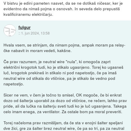
V bistvu je edini pameten nasvet, da se ne dotikaš ničesar, ker je
evidentno da nimaš pojma o osnovah. In seveda delo prepustiš
kvalificiranemu električarju.
fulgur
::
1. jun 2024, 13:58
Hvala vsem, se strinjam, da nimam pojma, ampak moram pa relay-
čke nabavit in moram vedeti, kakšne.
Če prav razumem, je neutral wire "nula", ki omogoča zaprt
električni krogotok tudi, ko je stikalo ugasnjeno. Torej ko ugasneš
luč, krogotok prekineš in stikalo ni pod napetostjo, če pa imaš
neutral wire od stikala do vtičnice, pa je stikalo še vedno pod
napetostjo.
Sicer ne vem, v čem je točno to smisel, OK mogoče, če bi enkrat
dozo od šalterja uporabil za dozo od vtičnice, ne rečem, lahko prav
pride, ali da lučka na šalterju sveti tudi ko je luč ugasnjena. Takega
celo imam enega, za ventilator. Za ostale bom pa moral preveriti.
Torej načeloma prav razmišljam, da če sta v enojni šalter speljani
dve žici, gre za šalter brez neutral wire, če pa so tri, pa za neutral