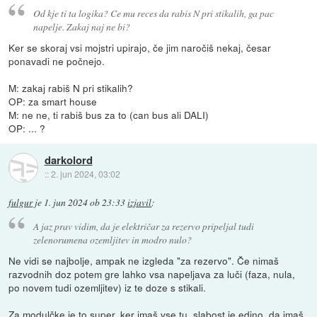
Od kje ti ta logika? Ce mu reces da rabis N pri stikalih, ga pac
napelje. Zakaj naj ne bi?
Ker se skoraj vsi mojstri upirajo, če jim naročiš nekaj, česar
ponavadi ne počnejo.
M: zakaj rabiš N pri stikalih?
OP: za smart house
M: ne ne, ti rabiš bus za to (can bus ali DALI)
OP: ... ?
darkolord
::
2. jun 2024, 03:02
fulgur
je
1. jun 2024 ob 23:33
izjavil
:
A jaz prav vidim, da je električar za rezervo pripeljal tudi
zelenorumena ozemljitev in modro nulo?
Ne vidi se najbolje, ampak ne izgleda "za rezervo". Če nimaš
razvodnih doz potem gre lahko vsa napeljava za luči (faza, nula,
po novem tudi ozemljitev) iz te doze s stikali.
Za modulčke je to super, ker imaš vse tu, slabost je edino, da imaš