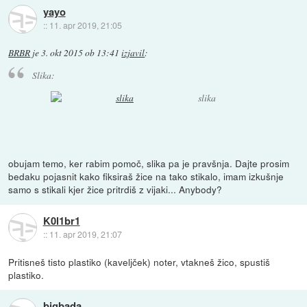
yayo
::
11. apr 2019, 21:05
BRBR
je
3. okt 2015 ob 13:41
izjavil
:
Slika:
slika
obujam temo, ker rabim pomoč, slika pa je pravšnja. Dajte prosim
bedaku pojasnit kako fiksiraš žice na tako stikalo, imam izkušnje
samo s stikali kjer žice pritrdiš z vijaki... Anybody?
K0l1br1
::
11. apr 2019, 21:07
Pritisneš tisto plastiko (kaveljček) noter, vtakneš žico, spustiš
plastiko.
bigbada