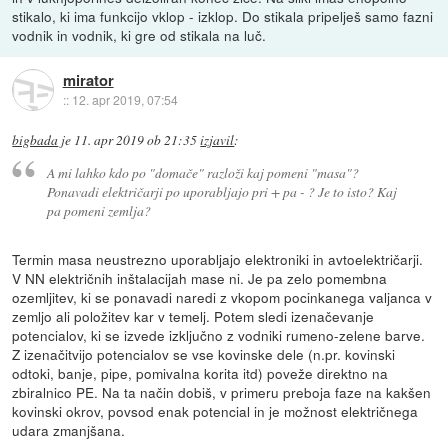
stikalo, ki ima funkcijo vklop - izklop. Do stikala pripelješ samo fazni
vodnik in vodnik, ki gre od stikala na luč.
mirator
::
12. apr 2019, 07:54
bigbada
je
11. apr 2019 ob 21:35
izjavil
:
A mi lahko kdo po "domače" razloži kaj pomeni "masa"?
Ponavadi električarji po uporabljajo pri + pa - ? Je to isto? Kaj
pa pomeni zemlja?
Termin masa neustrezno uporabljajo elektroniki in avtoelektričarji.
V NN električnih inštalacijah mase ni. Je pa zelo pomembna
ozemljitev, ki se ponavadi naredi z vkopom pocinkanega valjanca v
zemljo ali položitev kar v temelj. Potem sledi izenačevanje
potencialov, ki se izvede izključno z vodniki rumeno-zelene barve.
Z izenačitvijo potencialov se vse kovinske dele (n.pr. kovinski
odtoki, banje, pipe, pomivalna korita itd) poveže direktno na
zbiralnico PE. Na ta način dobiš, v primeru preboja faze na kakšen
kovinski okrov, povsod enak potencial in je možnost električnega
udara zmanjšana.