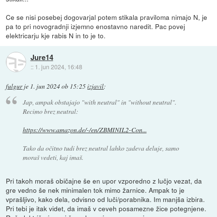
Ce se nisi posebej dogovarjal potem stikala praviloma nimajo N, je
pa to pri novogradnji izjemno enostavno naredit. Pac povej
elektricarju kje rabis N in to je to.
Jure14
::
1. jun 2024, 16:48
fulgur
je
1. jun 2024 ob 15:25
izjavil
:
Jap, ampak obstajajo "with neutral" in "without neutral".
Recimo brez neutral:
https://www.amazon.de/-/en/ZBMINIL2-Con...
Tako da očitno tudi brez neutral lahko zadeva deluje, samo
moraš vedeti, kaj imaš.
Pri takoh moraš običajne še en upor vzporedno z lučjo vezat, da
gre vedno še nek minimalen tok mimo žarnice. Ampak to je
vprašljivo, kako dela, odvisno od luči/porabnika. Im manjša izbira.
Pri tebi je itak videt, da imaš v ceveh posamezne žice potegnjene.