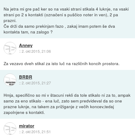
Na jetra mi gre pač ker so na vsaki strani stikala 4 luknje, na vsaki
strani po 2 s kontakti (označeni s puščico noter in ven), 2 pa
prazni.
Če drži da samo prekinjam fazo , zakaj imam potem še dva
kontakta tam, na zalogo ?
Anney
::
2. okt 2015, 21:06
Za vezavo dveh stikal za isto luč na različnih koncih prostora.
BRBR
::
2. okt 2015, 21:27
Hmja, specifično so mi v štacuni rekli da tole stikalo ni za to, ampak
samo za eno stikalo - ena luč, zato sem predvideval da so one
prazne luknje, na takem za prižiganje z večih koncev,tedaj
zapolnjene s kontakti.
mirator
::
2. okt 2015, 21:51