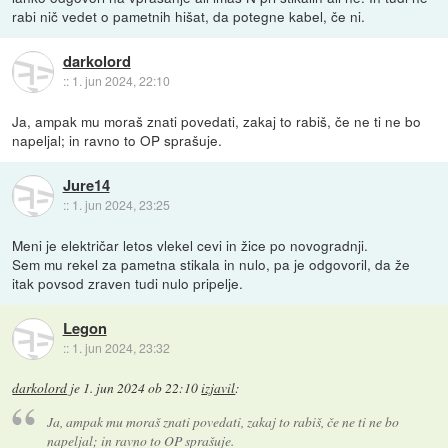
rabi nič vedet o pametnih hišat, da potegne kabel, če ni.
darkolord
::
1. jun 2024, 22:10
Ja, ampak mu moraš znati povedati, zakaj to rabiš, če ne ti ne bo
napeljal; in ravno to OP sprašuje.
Jure14
::
1. jun 2024, 23:25
Meni je električar letos vlekel cevi in žice po novogradnji.
Sem mu rekel za pametna stikala in nulo, pa je odgovoril, da že
itak povsod zraven tudi nulo pripelje.
Legon
::
1. jun 2024, 23:32
darkolord
je
1. jun 2024 ob 22:10
izjavil
:
Ja, ampak mu moraš znati povedati, zakaj to rabiš, če ne ti ne bo
napeljal; in ravno to OP sprašuje.