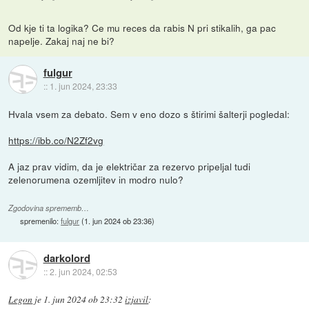
Od kje ti ta logika? Ce mu reces da rabis N pri stikalih, ga pac
napelje. Zakaj naj ne bi?
fulgur
::
1. jun 2024, 23:33
Hvala vsem za debato. Sem v eno dozo s štirimi šalterji pogledal:
https://ibb.co/N2Zf2vg
A jaz prav vidim, da je električar za rezervo pripeljal tudi
zelenorumena ozemljitev in modro nulo?
Zgodovina sprememb…
spremenilo:
fulgur
(
1. jun 2024 ob 23:36
)
darkolord
::
2. jun 2024, 02:53
Legon
je
1. jun 2024 ob 23:32
izjavil
: