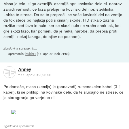
Masa je telo, ki ga ozemljiš. ozemljiš npr. kovinske dele el. naprav
zaradi varnosti, če faza prebije na kovinski del npr. štedilnika.
Lahko te strese. Da se to prepreči, se veže kovinski del na zemljo,
da tok steče po najlažji poti s čimanj škode. FID stikalo zazna
razliko med fazo in nulo, ker se skozi nulo ne vrača enak tok, kot
gre skozi fazo, kar pomeni, da je nekaj narobe, da prebija proti
zemlji - nekaj takega, detajlov ne poznam).
Zgodovina sprememb…
spremenilo:
K0l1br1
(
11. apr 2019 ob 21:53
)
Anney
::
11. apr 2019, 23:20
Po domače, masa (zemlja) je (ponavadi) rumenozelen kabel (3-ji
kabel), ki se priklopi na kovinske dele, da te slučajno ne strese, če
je starogranja ga verjetno ni.
Zgodovina sprememb…