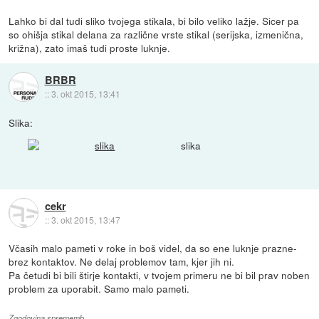
Lahko bi dal tudi sliko tvojega stikala, bi bilo veliko lažje. Sicer pa
so ohišja stikal delana za različne vrste stikal (serijska, izmenična,
križna), zato imaš tudi proste luknje.
BRBR
::
3. okt 2015, 13:41
Slika:
slika
cekr
::
3. okt 2015, 13:47
Včasih malo pameti v roke in boš videl, da so ene luknje prazne-
brez kontaktov. Ne delaj problemov tam, kjer jih ni.
Pa četudi bi bili štirje kontakti, v tvojem primeru ne bi bil prav noben
problem za uporabit. Samo malo pameti.
Zgodovina sprememb…