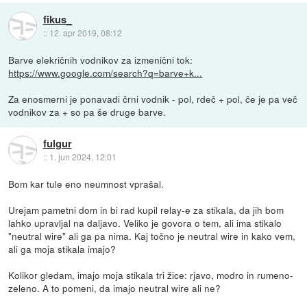
fikus_
::
12. apr 2019, 08:12
Barve elekričnih vodnikov za izmenični tok:
https://www.google.com/search?q=barve+k...
Za enosmerni je ponavadi črni vodnik - pol, rdeč + pol, če je pa več
vodnikov za + so pa še druge barve.
fulgur
::
1. jun 2024, 12:01
Bom kar tule eno neumnost vprašal.
Urejam pametni dom in bi rad kupil relay-e za stikala, da jih bom
lahko upravljal na daljavo. Veliko je govora o tem, ali ima stikalo
"neutral wire" ali ga pa nima. Kaj točno je neutral wire in kako vem,
ali ga moja stikala imajo?
Kolikor gledam, imajo moja stikala tri žice: rjavo, modro in rumeno-
zeleno. A to pomeni, da imajo neutral wire ali ne?