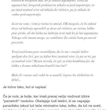
električni krogotok tudi, ko je stikalo ugasnjeno. Torej ko
ugasneš luč, krogotok prekineš in stikalo ni pod napetostjo, če
pa imaš neutral wire od stikala do vtičnice, pa je stikalo še
vedno pod napetostjo.
Sicer ne vem, v čem je točno to smisel, OK mogoče, če bi enkrat
dozo od šalterja uporabil za dozo od vtičnice, ne rečem, lahko
prav pride, ali da lučka na šalterju sveti tudi ko je luč ugasnjena.
Takega celo imam enega, za ventilator. Za ostale bom pa moral
preveriti.
Torej načeloma prav razmišljam, da če sta v enojni šalter
speljani dve žici, gre za šalter brez neutral wire, če pa so tri, pa
za neutral wire? Razen seveda, če gre za tisto kombinacijo, da
lahko z dvema stikaloma krmiliš isto luč?
Malo bi vseeno rad vedel in se naučil, čeprav bo električar to
delal...
Je točno tako, kot si napisal.
Če je nula, je bolje, ker imaš precej večjo možnost izbire
"pametnih" modulov. Obstajajo tudi takšni, ki se napajajo
parazitsko (skozi luč teče minimalno toka; toliko, da luč ne sveti,