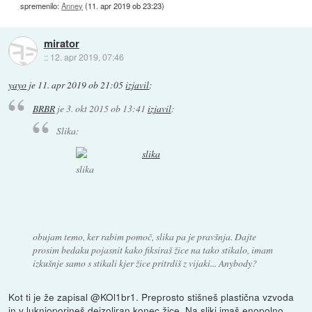
spremenilo:
Anney
(
11. apr 2019 ob 23:23
)
mirator
::
12. apr 2019, 07:46
yayo
je
11. apr 2019 ob 21:05
izjavil
:
BRBR
je
3. okt 2015 ob 13:41
izjavil
:
Slika:
slika
obujam temo, ker rabim pomoč, slika pa je pravšnja. Dajte
prosim bedaku pojasnit kako fiksiraš žice na tako stikalo, imam
izkušnje samo s stikali kjer žice pritrdiš z vijaki... Anybody?
Kot ti je že zapisal @KOl1br1. Preprosto stišneš plastična vzvoda
in v luknjoporineš deizoliran konec žice. Na sliki imaš enopolno