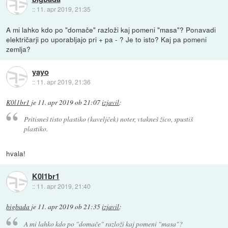
::
11. apr 2019, 21:35
A mi lahko kdo po "domače" razloži kaj pomeni "masa"? Ponavadi
električarji po uporabljajo pri + pa - ? Je to isto? Kaj pa pomeni
zemlja?
yayo
::
11. apr 2019, 21:36
K0l1br1
je
11. apr 2019 ob 21:07
izjavil
:
Pritisneš tisto plastiko (kaveljček) noter, vtakneš žico, spustiš
plastiko.
hvala!
K0l1br1
::
11. apr 2019, 21:40
bigbada
je
11. apr 2019 ob 21:35
izjavil
:
A mi lahko kdo po "domače" razloži kaj pomeni "masa"?