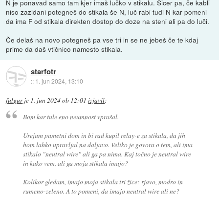
N je ponavad samo tam kjer imaš lučko v stikalu. Sicer pa, če kabli
niso zazidani potegneš do stikala še N, luč rabi tudi N kar pomeni
da ima F od stikala direkten dostop do doze na steni ali pa do luči.
Če delaš na novo potegneš pa vse tri in se ne jebeš če te kdaj
prime da daš vtičnico namesto stikala.
starfotr
::
1. jun 2024, 13:10
fulgur
je
1. jun 2024 ob 12:01
izjavil
:
Bom kar tule eno neumnost vprašal.
Urejam pametni dom in bi rad kupil relay-e za stikala, da jih
bom lahko upravljal na daljavo. Veliko je govora o tem, ali ima
stikalo "neutral wire" ali ga pa nima. Kaj točno je neutral wire
in kako vem, ali ga moja stikala imajo?
Kolikor gledam, imajo moja stikala tri žice: rjavo, modro in
rumeno-zeleno. A to pomeni, da imajo neutral wire ali ne?