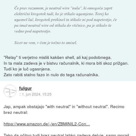
Če prav razumem, je neutral wire "nula", ki omogoča zaprt
električni krogotok tudi, ko je stikalo ugasnjeno. Torej ko
ugasneš luč, krogotok prekineš in stikalo ni pod napetostjo, če
pa imaš neutral wire od stikala do vtičnice, pa je stikalo še
vedno pod napetostjo.
Sicer ne vem, v čem je točno to smisel.
"Relay" ti verjetno misliš kakšen shell, ali kaj podobnega.
In ta mala zadeva je v bistvu računalnik, ki mora biti skoz prižgan.
Tudi ko je luč ugasnjena.
Zato rabiš stalno fazo in nulo do tega računalnika.
fulgur
::
1. jun 2024, 15:25
Jap, ampak obstajajo "with neutral" in "without neutral". Recimo
brez neutral:
https://www.amazon.de/-/en/ZBMINIL2-Con...
Tako da očitno tudi brez neutral lahko zadeva deluje, samo moraš