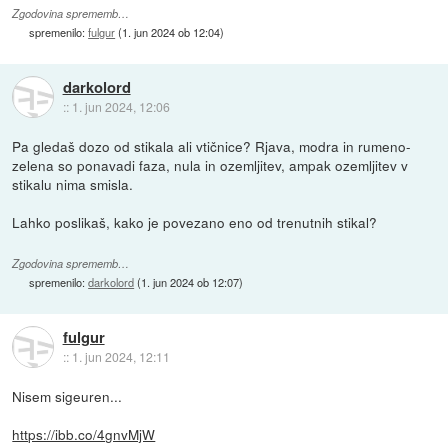
Zgodovina sprememb…
spremenilo:
fulgur
(
1. jun 2024 ob 12:04
)
darkolord
::
1. jun 2024, 12:06
Pa gledaš dozo od stikala ali vtičnice? Rjava, modra in rumeno-
zelena so ponavadi faza, nula in ozemljitev, ampak ozemljitev v
stikalu nima smisla.
Lahko poslikaš, kako je povezano eno od trenutnih stikal?
Zgodovina sprememb…
spremenilo:
darkolord
(
1. jun 2024 ob 12:07
)
fulgur
::
1. jun 2024, 12:11
Nisem sigeuren...
https://ibb.co/4gnvMjW