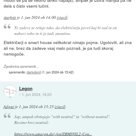
modul se pa še vedno lahko napaja), ampak je izbira manjša pa ne
dela s čisto vsemi lučmi.
starfotr
je
1. jun 2024 ob 14:00
izjavil
:
Te zadeve se rešuje tako, da električarju poveš kaj bi rad in on
nabavi robo in ti jo tudi zmontira.
Električarji o smart house velikokrat nimajo pojma. Ugotoviti, ali zna
ali ne, brez da zadeve vsaj malo poznaš, je pa tudi skoraj
nemogoče.
Zgodovina sprememb…
spremenilo:
darkolord
(
1. jun 2024 ob 15:42
)
Legon
::
1. jun 2024, 16:20
fulgur
je
1. jun 2024 ob 15:25
izjavil
:
Jap, ampak obstajajo "with neutral" in "without neutral".
Recimo brez neutral:
https://www.amazon.de/-/en/ZBMINIL2-Con...