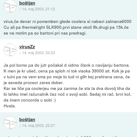
boštjan
::
14. maj 2003, 21:12
virus,če denar ni pomemben glede coolera si nabavi zalmana6000
Cu ali pa thermalright SLK900.prvi stane okoli 9k,drugi pa 15k.če
se ne motim pa so bartoni pri nas predragi.
virusZz
::
14. maj 2003, 22:23
Ja pol bomo pa do jutr počakal d vidmo člank o navijanju bartona.
K men je kr ušeč, cena pa sploh ni tok visoka 39000 sit. Kok je pa
v tuini pa ne vem sma po moje to tud ni glih kej pretirana cena, če
je seveda procsor zares dober.
Kar se tiče pa coolerjeu me pa zanima če sta ta dva dovolj tiha da
bi lahko imel računalnik čez noč v svoji sobi. Sedaj mi rač. brni kot,
da imam concorda u sobi :)
Hvala.
boštjan
::
14. maj 2003, 22:27