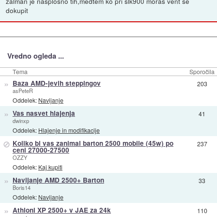
zalman je nasplošno tih,medtem ko pri slk900 moraš vent še
dokupit
Vredno ogleda ...
Tema
Sporočila
»
Baza AMD-jevih steppingov
203
asPeteR
Oddelek:
Navijanje
»
Vas nasvet hlajenja
41
dwinxp
Oddelek:
Hlajenje in modifikacije
⊘
Koliko bi vas zanimal barton 2500 mobile (45w) po
237
ceni 27000-27500
OZZY
Oddelek:
Kaj kupiti
»
Navijanje AMD 2500+ Barton
33
Boris14
Oddelek:
Navijanje
»
Athloni XP 2500+ v JAE za 24k
110