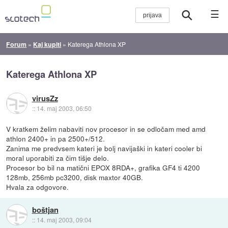
☰
Forum
»
Kaj kupiti
»
Katerega Athlona XP
Katerega Athlona XP
virusZz
::
14. maj 2003, 06:50
V kratkem želim nabaviti nov procesor in se odločam med amd
athlon 2400+ in pa 2500+/512.
Zanima me predvsem kateri je bolj navijaški in kateri cooler bi
moral uporabiti za čim tišje delo.
Procesor bo bil na matični EPOX 8RDA+, grafika GF4 ti 4200
128mb, 256mb pc3200, disk maxtor 40GB.
Hvala za odgovore.
boštjan
::
14. maj 2003, 09:04