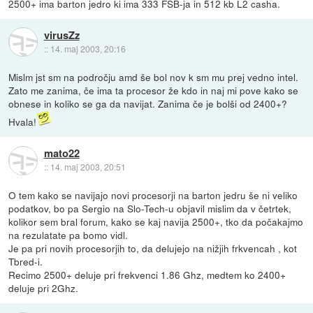
2500+ ima barton jedro ki ima 333 FSB-ja in 512 kb L2 casha.
virusZz
::
14. maj 2003, 20:16
Mislm jst sm na področju amd še bol nov k sm mu prej vedno intel.
Zato me zanima, če ima ta procesor že kdo in naj mi pove kako se
obnese in koliko se ga da navijat. Zanima če je bolši od 2400+?
Hvala!
mato22
::
14. maj 2003, 20:51
O tem kako se navijajo novi procesorji na barton jedru še ni veliko
podatkov, bo pa Sergio na Slo-Tech-u objavil mislim da v četrtek,
kolikor sem bral forum, kako se kaj navija 2500+, tko da počakajmo
na rezulatate pa bomo vidl.
Je pa pri novih procesorjih to, da delujejo na nižjih frkvencah , kot
Tbred-i.
Recimo 2500+ deluje pri frekvenci 1.86 Ghz, medtem ko 2400+
deluje pri 2Ghz.