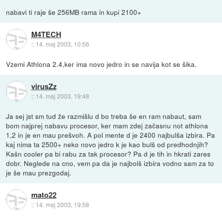
nabavi ti raje še 256MB rama in kupi 2100+
M4TECH
::
14. maj 2003, 10:56
Vzemi Athlona 2.4,ker ima novo jedro in se navija kot se šika.
virusZz
::
14. maj 2003, 19:48
Ja sej jst sm tud že razmišlu d bo treba še en ram nabaut, sam
bom najprej nabavu procesor, ker mam zdej začasnu not athlona
1,2 in je en mau prešvoh. A pol mente d je 2400 najbulša izbira. Pa
kaj nima ta 2500+ neko novo jedro k je kao bulš od predhodnjih?
Kašn cooler pa bi rabu za tak procesor? Pa d je tih in hkrati zares
dobr. Neglede na cno, vem pa da je najbolš izbira vodno sam za to
je še mau prezgodaj.
mato22
::
14. maj 2003, 19:58