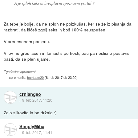
A je sploh kaksen brezplacni spoznavni portal ?
Za tebe je bolje, da ne sploh ne poizkušaš, ker se že iz pisanja da
razbrati, da iščeš zgolj seks in boš 100% neuspešen.
V prenesenem pomenu.
V lov ne greš lačen in lomastiš po hosti, pač pa neslišno postaviš
pasti, da se plen ujame.
Zgodovina sprememb…
spremenilo:
bambam20
(
8. feb 2017 ob 23:20
)
crniangeo
::
9. feb 2017, 11:20
Zelo slikovito in bo držalo :)
SimplyMiha
::
9. feb 2017, 11:41