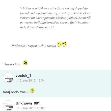
V bistvu se mi jeklene ptice že od nekdaj dopadejo
(menda od top guna naprej, aviatorja), korenček pa
v bistvu tut odkar pomnim (kašice, juhice). Se mi zdi
pa vseeno bolj fajn korenček, ker ma fuul vitaminov
in še dobro deluje na vid.
Pridevnik v tvojem nick-u zavaja
Thanks bro.
vostok_1
::
15. sep 2015, 19:34
Kdaj bodo froci?
Unknown_001
::
15. sep 2015, 20:06