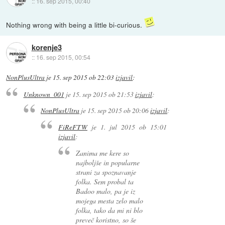
::
16. sep 2015, 00:40
Nothing wrong with being a little bi-curious.
korenje3
::
16. sep 2015, 00:54
NonPlusUltra
je
15. sep 2015 ob 22:03
izjavil
:
Unknown_001
je
15. sep 2015 ob 21:53
izjavil
:
NonPlusUltra
je
15. sep 2015 ob 20:06
izjavil
:
FiReFTW
je
1. jul 2015 ob 15:01
izjavil
:
Zanima me kere so
najboljše in popularne
strani za spoznavanje
folka. Sem probal ta
Badoo malo, pa je iz
mojega mesta zelo malo
folka, tako da mi ni blo
preveč koristno, so še