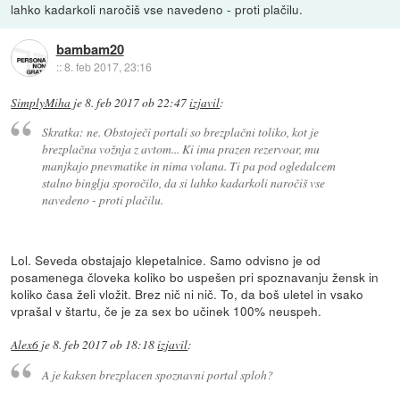
lahko kadarkoli naročiš vse navedeno - proti plačilu.
bambam20
::
8. feb 2017, 23:16
SimplyMiha
je
8. feb 2017 ob 22:47
izjavil
:
Skratka: ne. Obstoječi portali so brezplačni toliko, kot je
brezplačna vožnja z avtom... Ki ima prazen rezervoar, mu
manjkajo pnevmatike in nima volana. Ti pa pod ogledalcem
stalno binglja sporočilo, da si lahko kadarkoli naročiš vse
navedeno - proti plačilu.
Lol. Seveda obstajajo klepetalnice. Samo odvisno je od
posamenega človeka koliko bo uspešen pri spoznavanju žensk in
koliko časa želi vložit. Brez nič ni nič. To, da boš uletel in vsako
vprašal v štartu, če je za sex bo učinek 100% neuspeh.
Alex6
je
8. feb 2017 ob 18:18
izjavil
:
A je kaksen brezplacen spoznavni portal sploh?