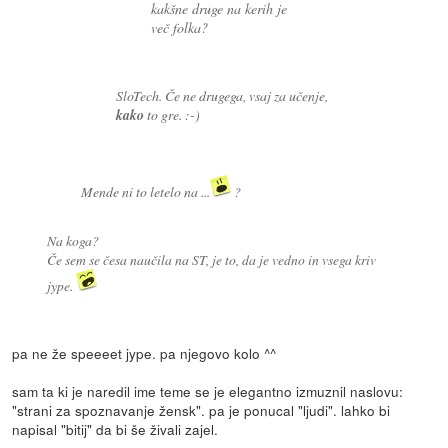
kakšne druge na kerih je
več folka?
SloTech. Če ne drugega, vsaj za učenje,
kako
to gre. :-)
Mende ni to letelo na ...
?
Na koga?
Če sem se česa naučila na ST, je to, da je vedno in vsega kriv
jype.
pa ne že speeeet jype. pa njegovo kolo ^^
sam ta ki je naredil ime teme se je elegantno izmuznil naslovu:
"strani za spoznavanje žensk". pa je ponucal "ljudi". lahko bi
napisal "bitij" da bi še živali zajel.