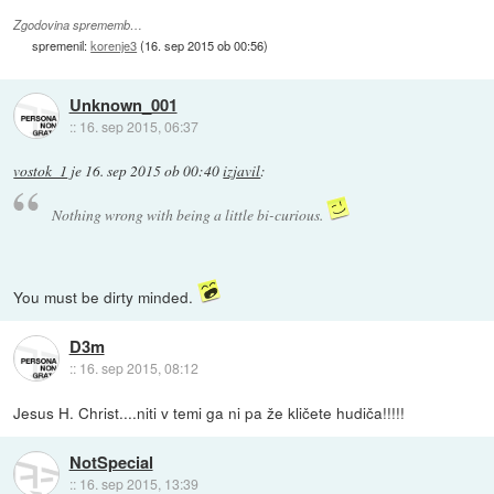
Zgodovina sprememb…
spremenil:
korenje3
(
16. sep 2015 ob 00:56
)
Unknown_001
::
16. sep 2015, 06:37
vostok_1
je
16. sep 2015 ob 00:40
izjavil
:
Nothing wrong with being a little bi-curious.
You must be dirty minded.
D3m
::
16. sep 2015, 08:12
Jesus H. Christ....niti v temi ga ni pa že kličete hudiča!!!!!
NotSpecial
::
16. sep 2015, 13:39