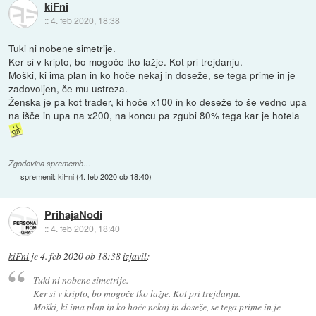
kiFni
::
4. feb 2020, 18:38
Tuki ni nobene simetrije.
Ker si v kripto, bo mogoče tko lažje. Kot pri trejdanju.
Moški, ki ima plan in ko hoče nekaj in doseže, se tega prime in je
zadovoljen, če mu ustreza.
Ženska je pa kot trader, ki hoče x100 in ko deseže to še vedno upa
na išče in upa na x200, na koncu pa zgubi 80% tega kar je hotela
Zgodovina sprememb…
spremenil:
kiFni
(
4. feb 2020 ob 18:40
)
PrihajaNodi
::
4. feb 2020, 18:40
kiFni
je
4. feb 2020 ob 18:38
izjavil
:
Tuki ni nobene simetrije.
Ker si v kripto, bo mogoče tko lažje. Kot pri trejdanju.
Moški, ki ima plan in ko hoče nekaj in doseže, se tega prime in je