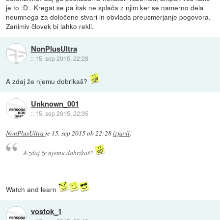
je to :D . Kregat se pa itak ne splača z njim ker se namerno dela
neumnega za določene stvari in obvlada preusmerjanje pogovora.
Zanimiv človek bi lahko rekli.
NonPlusUltra
::
15. sep 2015, 22:28
A zdaj že njemu dobrikaš?
Unknown_001
::
15. sep 2015, 22:35
NonPlusUltra
je
15. sep 2015 ob 22:28
izjavil
:
A zdaj že njemu dobrikaš?
Watch and learn
vostok_1