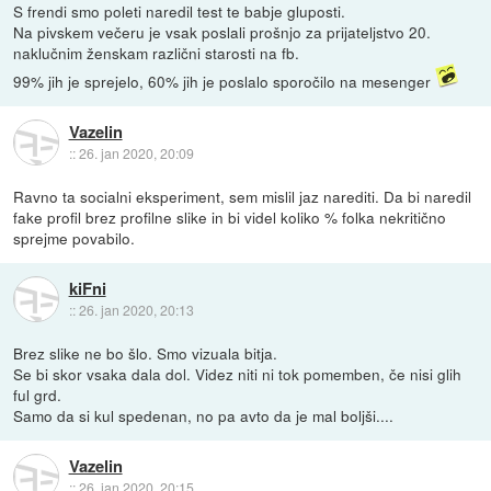
S frendi smo poleti naredil test te babje gluposti.
Na pivskem večeru je vsak poslali prošnjo za prijateljstvo 20.
naklučnim ženskam različni starosti na fb.
99% jih je sprejelo, 60% jih je poslalo sporočilo na mesenger
Vazelin
::
26. jan 2020, 20:09
Ravno ta socialni eksperiment, sem mislil jaz narediti. Da bi naredil
fake profil brez profilne slike in bi videl koliko % folka nekritično
sprejme povabilo.
kiFni
::
26. jan 2020, 20:13
Brez slike ne bo šlo. Smo vizuala bitja.
Se bi skor vsaka dala dol. Videz niti ni tok pomemben, če nisi glih
ful grd.
Samo da si kul spedenan, no pa avto da je mal boljši....
Vazelin
::
26. jan 2020, 20:15