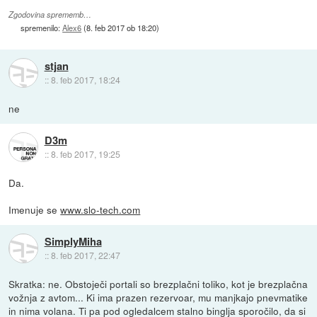
Zgodovina sprememb…
spremenilo:
Alex6
(
8. feb 2017 ob 18:20
)
stjan
::
8. feb 2017, 18:24
ne
D3m
::
8. feb 2017, 19:25
Da.
Imenuje se
www.slo-tech.com
SimplyMiha
::
8. feb 2017, 22:47
Skratka: ne. Obstoječi portali so brezplačni toliko, kot je brezplačna
vožnja z avtom... Ki ima prazen rezervoar, mu manjkajo pnevmatike
in nima volana. Ti pa pod ogledalcem stalno binglja sporočilo, da si