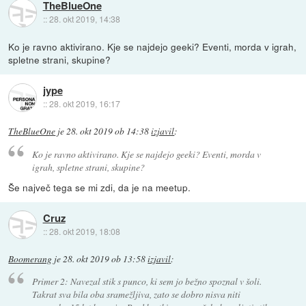
TheBlueOne
::
28. okt 2019, 14:38
Ko je ravno aktivirano. Kje se najdejo geeki? Eventi, morda v igrah,
spletne strani, skupine?
jype
::
28. okt 2019, 16:17
TheBlueOne
je
28. okt 2019 ob 14:38
izjavil
:
Ko je ravno aktivirano. Kje se najdejo geeki? Eventi, morda v
igrah, spletne strani, skupine?
Še največ tega se mi zdi, da je na meetup.
Cruz
::
28. okt 2019, 18:08
Boomerang
je
28. okt 2019 ob 13:58
izjavil
:
Primer 2: Navezal stik s punco, ki sem jo bežno spoznal v šoli.
Takrat sva bila oba sramežljiva, zato se dobro nisva niti