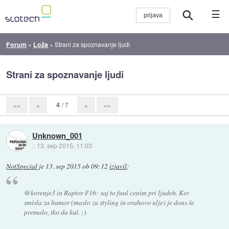
☰
Forum
»
Loža
»
Strani za spoznavanje ljudi
Strani za spoznavanje ljudi
4
/ 7
««
«
»
»»
Unknown_001
::
13. sep 2015, 11:03
NotSpecial
je
13. sep 2015 ob 09:12
izjavil
:
@korenje3 in Raptor F16: saj to fuul cenim pri ljudeh. Ker
smisla za humor (maslo za styling in orahovo ulje) je dons še
premalo, tko da kul. ;)