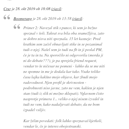
Cruz
je
28. okt 2019 ob 18:08
izjavil
:
Boomerang
je
28. okt 2019 ob 13:58
izjavil
:
Primer 2: Navezal stik s punco, ki sem jo bežno
spoznal v šoli. Takrat sva bila oba sramežljiva, zato
se dobro nisva niti spoznala. 15 let kasneje: Pred
kratkim sem začel obnavljati stike in se pozanimal
tudi o njej. Našel sem jo tudi na fb in ji poslal PM,
če je ta in ta. Na sporočilo ni odgovorila (morda ji
ni do debate???), je pa sprejela friend request,
vendar to še ničesar ne pomeni - lahko da se me niti
ne spomne in me je dodala kar tako. Vsake toliko
časa lajka kakšno mojo objavo, kar zbudi mojo
radovednost. Njen profil je skrivnosten -
podrobnosti niso javne, zato ne vem, kakšen je njen
stan (tudi iz slik ni možno sklepati). Vglavnem čisto
nasprotje primera 1... veliko o njej nisem izvedel in
tudi ne vem, kako nadaljevati debato, da ne bom
izpadel vsiljiv.
Kar želim povedati: folk lahko spoznavaš kjerkoli,
vendar le, če je interes obojestranski.