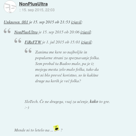
NonPlusUltra
::
15. sep 2015, 22:03
Unknown_001
je
15. sep 2015 ob 21:53
izjavil
:
NonPlusUltra
je
15. sep 2015 ob 20:06
izjavil
:
FiReFTW
je
1. jul 2015 ob 15:01
izjavil
:
Zanima me kere so najboljše in
popularne strani za spoznavanje folka.
Sem probal ta Badoo malo, pa je iz
mojega mesta zelo malo folka, tako da
mi ni blo preveč koristno, so še kakšne
druge na kerih je več folka?
SloTech. Če ne drugega, vsaj za učenje,
kako
to gre.
:-)
Mende ni to letelo na ...
?