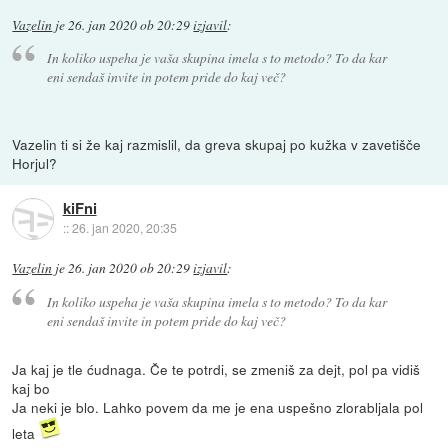
Vazelin
je
26. jan 2020 ob 20:29
izjavil
:
In koliko uspeha je vaša skupina imela s to metodo? To da kar
eni sendaš invite in potem pride do kaj več?
Vazelin ti si že kaj razmislil, da greva skupaj po kužka v zavetišče
Horjul?
kiFni
::
26. jan 2020, 20:35
Vazelin
je
26. jan 2020 ob 20:29
izjavil
:
In koliko uspeha je vaša skupina imela s to metodo? To da kar
eni sendaš invite in potem pride do kaj več?
Ja kaj je tle ćudnaga. Če te potrdi, se zmeniš za dejt, pol pa vidiš
kaj bo
Ja neki je blo. Lahko povem da me je ena uspešno zlorabljala pol
leta