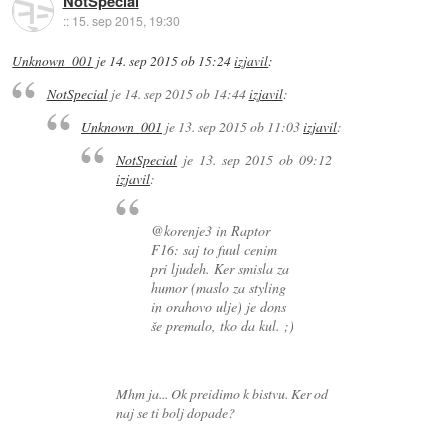
NotSpecial
::
15. sep 2015, 19:30
Unknown_001
je
14. sep 2015 ob 15:24
izjavil
:
NotSpecial
je
14. sep 2015 ob 14:44
izjavil
:
Unknown_001
je
13. sep 2015 ob 11:03
izjavil
:
NotSpecial
je
13. sep 2015 ob 09:12
izjavil
:
@korenje3 in Raptor
F16: saj to fuul cenim
pri ljudeh. Ker smisla za
humor (maslo za styling
in orahovo ulje) je dons
še premalo, tko da kul. ;)
Mhm ja... Ok preidimo k bistvu. Ker od
naj se ti bolj dopade?