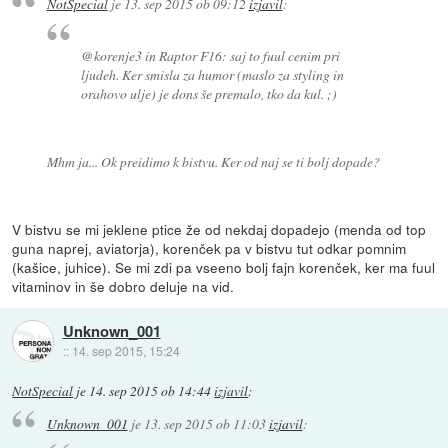
NotSpecial
je
13. sep 2015 ob 09:12
izjavil
:
@korenje3 in Raptor F16: saj to fuul cenim pri
ljudeh. Ker smisla za humor (maslo za styling in
orahovo ulje) je dons še premalo, tko da kul. ;)
Mhm ja... Ok preidimo k bistvu. Ker od naj se ti bolj dopade?
V bistvu se mi jeklene ptice že od nekdaj dopadejo (menda od top
guna naprej, aviatorja), korenček pa v bistvu tut odkar pomnim
(kašice, juhice). Se mi zdi pa vseeno bolj fajn korenček, ker ma fuul
vitaminov in še dobro deluje na vid.
Unknown_001
::
14. sep 2015, 15:24
NotSpecial
je
14. sep 2015 ob 14:44
izjavil
:
Unknown_001
je
13. sep 2015 ob 11:03
izjavil
: