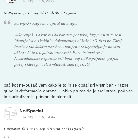
::
13. sep 2015, 23:28
NotSpecial
je
13. sep 2015 ob 09:12
izjavil
:
korenje3 ->sej sem napisal da lažejo.
@korenje3: Pa kok veš da kar (vse popreko) lažejo? Kaj so se ti
identificirale s kakšnim dokumentom al kako? :D Niso ne. Torej,
imaš morda kakšen poseben »rentgen« za ugotavljanje starosti
al kaj? Al to telepatsko zaznavaš? Pa če že imaš res te
Nostradamusove sposobnosti bodi vsaj toliko prijazen, pa jim
povej s kterega vrelca mladosti sam piješ. :D
pač kot ne-pušač vem kako je to in se opazi pri vrstnicah - razne
gube in deformacije obraza... lahko pa res da je tudi stres. pač vse
to skalkuliram in pridem do starosti.
NotSpecial
::
14. sep 2015, 14:44
Unknown_001
je
13. sep 2015 ob 11:03
izjavil
: