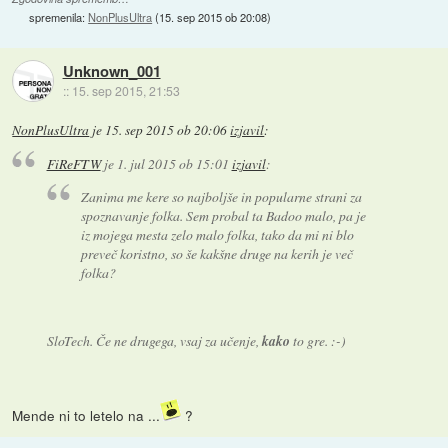
spremenila:
NonPlusUltra
(
15. sep 2015 ob 20:08
)
Unknown_001
::
15. sep 2015, 21:53
NonPlusUltra
je
15. sep 2015 ob 20:06
izjavil
:
FiReFTW
je
1. jul 2015 ob 15:01
izjavil
:
Zanima me kere so najboljše in popularne strani za
spoznavanje folka. Sem probal ta Badoo malo, pa je
iz mojega mesta zelo malo folka, tako da mi ni blo
preveč koristno, so še kakšne druge na kerih je več
folka?
SloTech. Če ne drugega, vsaj za učenje,
kako
to gre. :-)
Mende ni to letelo na ...
?