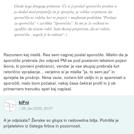
Glede tega drugega primera: Če si ji poslal sporočilo preden si
jo dodal med prijatelje in je sprejela, je velika verjetnost, da
sporočila ni videla, ker se pojavi v majhnem podoknu "Prošnje
za sporočila" v zavihku "Sporočila". Se mi je že večkrat to
zgodilo, da nisem videl. Sem skoraj prepričan, da ni videla
sporočila - napiši ji še enkrat! :)
Razumem kaj misliš. Res sem najprej poslal sporočilo. Mislim da je
sporočilo prebrala (ko odpreš PM se pod poslanim tekstom pojavi
ikona, ki pomeni prebrano), vendar je vse skupaj prebrala kot
retorično vprašanje... verjetno si je mislila "ja, to sem jaz" in
sprejela še prošnjo. Nima veze, nočem biti vsiljiv in jo spammati s
sporočili, malo bom počakal, nekaj časa čekiral profil in ji ob
primernem trenutku spet kaj napisal.
kiFni
::
26. jan 2020, 20:07
A je odpisala? Ženske so glupa in radovedna bitja. Potrdila je
prijatelstvo iz čistega firbca in pozornosti.