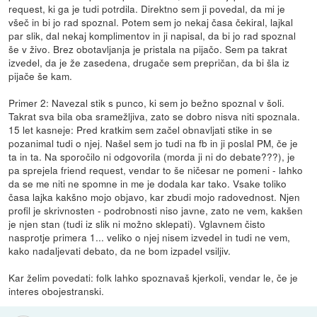
request, ki ga je tudi potrdila. Direktno sem ji povedal, da mi je
všeč in bi jo rad spoznal. Potem sem jo nekaj časa čekiral, lajkal
par slik, dal nekaj komplimentov in ji napisal, da bi jo rad spoznal
še v živo. Brez obotavljanja je pristala na pijačo. Sem pa takrat
izvedel, da je že zasedena, drugače sem prepričan, da bi šla iz
pijače še kam.
Primer 2: Navezal stik s punco, ki sem jo bežno spoznal v šoli.
Takrat sva bila oba sramežljiva, zato se dobro nisva niti spoznala.
15 let kasneje: Pred kratkim sem začel obnavljati stike in se
pozanimal tudi o njej. Našel sem jo tudi na fb in ji poslal PM, če je
ta in ta. Na sporočilo ni odgovorila (morda ji ni do debate???), je
pa sprejela friend request, vendar to še ničesar ne pomeni - lahko
da se me niti ne spomne in me je dodala kar tako. Vsake toliko
časa lajka kakšno mojo objavo, kar zbudi mojo radovednost. Njen
profil je skrivnosten - podrobnosti niso javne, zato ne vem, kakšen
je njen stan (tudi iz slik ni možno sklepati). Vglavnem čisto
nasprotje primera 1... veliko o njej nisem izvedel in tudi ne vem,
kako nadaljevati debato, da ne bom izpadel vsiljiv.
Kar želim povedati: folk lahko spoznavaš kjerkoli, vendar le, če je
interes obojestranski.