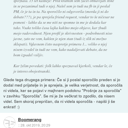
spoznala. 15 let kasneje: Pred kratkim sem začel obnavljati stike
in se pozanimal tudi o njej. Našel sem jo tudi na fb in ji poslal
PM, če je ta in ta. Na sporočilo ni odgovorila (morda ji ni do
debate???), je pa sprejela friend request, vendar to še ničesar ne
pomeni - lahko da se me niti ne spomne in me je dodala kar
tako. Vsake toliko časa lajka kakšno mojo objavo, kar zbudi
mojo radovednost. Njen profil je skrivnosten - podrobnosti niso
javne, zato ne vem, kakšen je njen stan (tudi iz slik ni možno
sklepati). Vglavnem čisto nasprotje primera 1... veliko o njej
nisem izvedel in tudi ne vem, kako nadaljevati debato, da ne
bom izpadel vsiljiv.
Kar želim povedati: folk lahko spoznavaš kjerkoli, vendar le, če
je interes obojestranski.
Glede tega drugega primera: Če si ji poslal sporočilo preden si jo
dodal med prijatelje in je sprejela, je velika verjetnost, da sporočila
ni videla, ker se pojavi v majhnem podoknu "Prošnje za sporočila"
v zavihku "Sporočila". Se mi je že večkrat to zgodilo, da nisem
videl. Sem skoraj prepričan, da ni videla sporočila - napiši ji še
enkrat! :)
Boomerang
::
28. okt 2019, 20:29