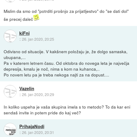
Mislim da smo od "potrditi prošnjo za prijatljestvo" do "se dati dol"
še precej daleč
kiFni
::
26. jan 2020, 20:25
Odivisno od situacije. V kakšnem položaju je, že dolgo samaska,
ubupana,...
Pa v katerem letnem času. Od oktobra do novega leta je največja
depresija, kmalu je noč, nima s kom na kuhanca,..
Po novem letu pa je treba nekoga najti za na dopust....
Vazelin
::
26. jan 2020, 20:29
In koliko uspeha je vaša skupina imela s to metodo? To da kar eni
sendaš invite in potem pride do kaj več?
PrihajaNodi
::
26. jan 2020, 20:31