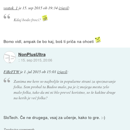
vostok_1
je
15. sep 2015 ob 19:34
izjavil
:
Kdaj bodo froci?
Bomo vidl, ampak če bo kaj, boš ti priča na ohceti
NonPlusUltra
::
15. sep 2015, 20:06
FiReFTW
je
1. jul 2015 ob 15:01
izjavil
:
Zanima me kere so najboljše in popularne strani za spoznavanje
folka. Sem probal ta Badoo malo, pa je iz mojega mesta zelo
malo folka, tako da mi ni blo preveč koristno, so še kakšne druge
na kerih je več folka?
SloTech. Če ne drugega, vsaj za učenje, kako to gre. :-)
Zgodovina sprememb…