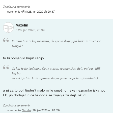
Zgodovina sprememb…
spremenil:
kiFni
(
26. jan 2020 ob 20:37
)
Vazelin
::
26. jan 2020, 20:39
Vazelin ti si že kaj razmislil, da greva skupaj po kužka v zavetišče
Horjul?
to bi pomenilo kapitulacijo
Ja kaj je tle ćudnaga. Če te potrdi, se zmeniš za dejt, pol pa vidiš
kaj bo
Ja neki je blo. Lahko povem da me je ena uspešno zlorabla 8-)
a ni za to bolj tinder? malo mi je smešno neke neznanke iskat po
FB, jih dodajat in če te doda se zmeniš za dejt. ok lol
Zgodovina sprememb…
spremenilo:
Vazelin
(
26. jan 2020 ob 20:39
)