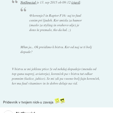
NotSpecial
je
13. sep 2015 ob 09:12
izjavil
:
@korenje3 in Raptor F16: saj to fuul
cenim pri ljudeh. Ker smisla za humor
(maslo za styling in orahovo ulje) je
dons še premalo, tko da kul. ;)
Mhm ja... Ok preidimo k bistvu. Ker od naj se ti bolj
dopade?
V bistvu se mi jeklene ptice že od nekdaj dopadejo (menda od
top guna naprej, aviatorja), korenček pa v bistvu tut odkar
pomnim (kašice, juhice). Se mi zdi pa vseeno bolj fajn korenček,
ker ma fuul vitaminov in še dobro deluje na vid.
Pridevnik v tvojem nick-u zavaja