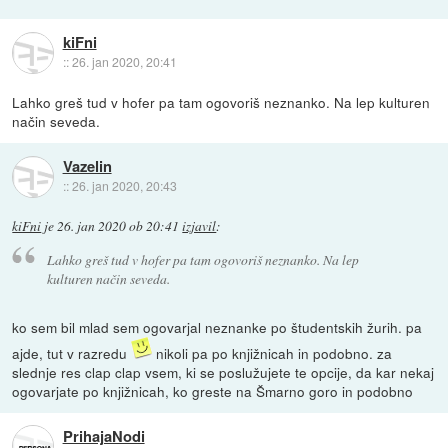
kiFni
::
26. jan 2020, 20:41
Lahko greš tud v hofer pa tam ogovoriš neznanko. Na lep kulturen
način seveda.
Vazelin
::
26. jan 2020, 20:43
kiFni
je
26. jan 2020 ob 20:41
izjavil
:
Lahko greš tud v hofer pa tam ogovoriš neznanko. Na lep
kulturen način seveda.
ko sem bil mlad sem ogovarjal neznanke po študentskih žurih. pa
ajde, tut v razredu
nikoli pa po knjižnicah in podobno. za
slednje res clap clap vsem, ki se poslužujete te opcije, da kar nekaj
ogovarjate po knjižnicah, ko greste na Šmarno goro in podobno
PrihajaNodi