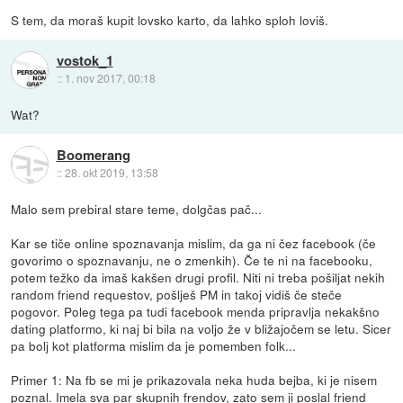
S tem, da moraš kupit lovsko karto, da lahko sploh loviš.
vostok_1
::
1. nov 2017, 00:18
Wat?
Boomerang
::
28. okt 2019, 13:58
Malo sem prebiral stare teme, dolgčas pač...
Kar se tiče online spoznavanja mislim, da ga ni čez facebook (če
govorimo o spoznavanju, ne o zmenkih). Če te ni na facebooku,
potem težko da imaš kakšen drugi profil. Niti ni treba pošiljat nekih
random friend requestov, pošlješ PM in takoj vidiš če steče
pogovor. Poleg tega pa tudi facebook menda pripravlja nekakšno
dating platformo, ki naj bi bila na voljo že v bližajočem se letu. Sicer
pa bolj kot platforma mislim da je pomemben folk...
Primer 1: Na fb se mi je prikazovala neka huda bejba, ki je nisem
poznal. Imela sva par skupnih frendov, zato sem ji poslal friend