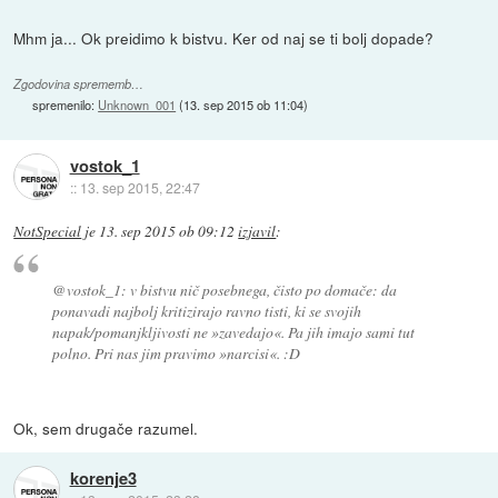
Mhm ja... Ok preidimo k bistvu. Ker od naj se ti bolj dopade?
Zgodovina sprememb…
spremenilo:
Unknown_001
(
13. sep 2015 ob 11:04
)
vostok_1
::
13. sep 2015, 22:47
NotSpecial
je
13. sep 2015 ob 09:12
izjavil
:
@vostok_1: v bistvu nič posebnega, čisto po domače: da
ponavadi najbolj kritizirajo ravno tisti, ki se svojih
napak/pomanjkljivosti ne »zavedajo«. Pa jih imajo sami tut
polno. Pri nas jim pravimo »narcisi«. :D
Ok, sem drugače razumel.
korenje3