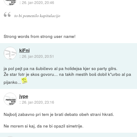
::
26. jan 2020, 20:46
to bi pomenilo kapitulacijo
Strong words from strong user name!
kiFni
::
26. jan 2020, 20:51
ja pol pejt pa na šubičevo al pa holidejsa kjer so party gilrs.
Že star fotr je skos govoru... na takih mestih boš dobil k*urbo al pa
pijanko...
jype
::
26. jan 2020, 23:16
Najbolj zabavno pri tem je brati debato obeh strani hkrati.
Ne morem si kaj, da ne bi opazil simetrije.