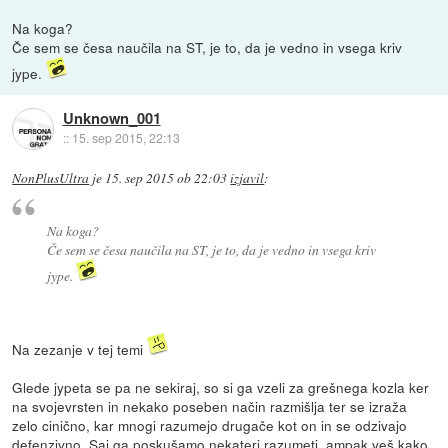
Na koga?
Če sem se česa naučila na ST, je to, da je vedno in vsega kriv
jype.
Unknown_001
::
15. sep 2015, 22:13
NonPlusUltra
je
15. sep 2015 ob 22:03
izjavil
:
Na koga?
Če sem se česa naučila na ST, je to, da je vedno in vsega kriv
jype.
Na zezanje v tej temi
Glede jypeta se pa ne sekiraj, so si ga vzeli za grešnega kozla ker
na svojevrsten in nekako poseben način razmišlja ter se izraža
zelo cinično, kar mnogi razumejo drugače kot on in se odzivajo
defenzivno. Saj ga poskušamo nekateri razumeti, ampak veš kako