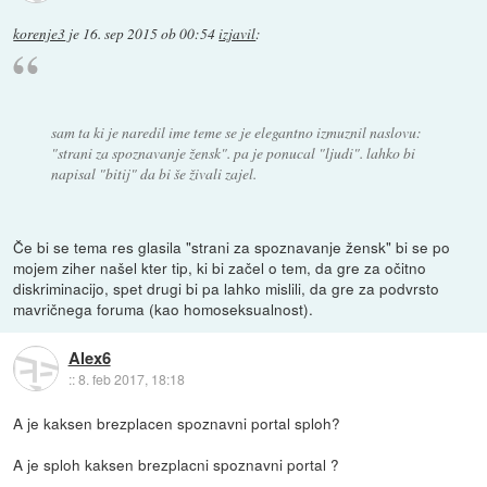
korenje3
je
16. sep 2015 ob 00:54
izjavil
:
sam ta ki je naredil ime teme se je elegantno izmuznil naslovu:
"strani za spoznavanje žensk". pa je ponucal "ljudi". lahko bi
napisal "bitij" da bi še živali zajel.
Če bi se tema res glasila "strani za spoznavanje žensk" bi se po
mojem ziher našel kter tip, ki bi začel o tem, da gre za očitno
diskriminacijo, spet drugi bi pa lahko mislili, da gre za podvrsto
mavričnega foruma (kao homoseksualnost).
Alex6
::
8. feb 2017, 18:18
A je kaksen brezplacen spoznavni portal sploh?
A je sploh kaksen brezplacni spoznavni portal ?