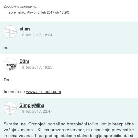
Zgodovina sprememb…
spremenilo:
Alex6
(
8. feb 2017 ob 18:20
)
stjan
::
8. feb 2017, 18:24
ne
D3m
::
8. feb 2017, 19:25
Da.
Imenuje se
www.slo-tech.com
SimplyMiha
::
8. feb 2017, 22:47
Skratka: ne. Obstoječi portali so brezplačni toliko, kot je brezplačna
vožnja z avtom... Ki ima prazen rezervoar, mu manjkajo pnevmatike
in nima volana. Ti pa pod ogledalcem stalno binglja sporočilo, da si