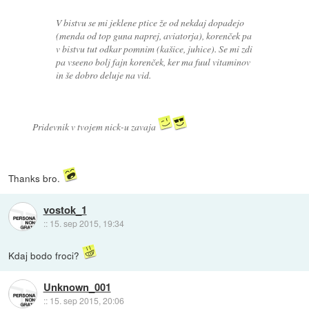
V bistvu se mi jeklene ptice že od nekdaj dopadejo
(menda od top guna naprej, aviatorja), korenček pa
v bistvu tut odkar pomnim (kašice, juhice). Se mi zdi
pa vseeno bolj fajn korenček, ker ma fuul vitaminov
in še dobro deluje na vid.
Pridevnik v tvojem nick-u zavaja
Thanks bro.
vostok_1
::
15. sep 2015, 19:34
Kdaj bodo froci?
Unknown_001
::
15. sep 2015, 20:06