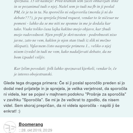
spoznala. 15 let kasneje: Pred kratkim sem začel obnavljati stike
in se pozanimal tudi o njej. Našel sem jo tudi na fb in ji poslal
PM, če je ta in ta. Na sporočilo ni odgovorila (morda ji ni do
debate???), je pa sprejela friend request, vendar to še ničesar ne
pomeni - lahko da se me niti ne spomne in me je dodala kar
tako. Vsake toliko časa lajka kakšno mojo objavo, kar zbudi
mojo radovednost. Njen profil je skrivnosten - podrobnosti niso
javne, zato ne vem, kakšen je njen stan (tudi iz slik ni možno
sklepati). Vglavnem čisto nasprotje primera 1... veliko o njej
nisem izvedel in tudi ne vem, kako nadaljevati debato, da ne
bom izpadel vsiljiv.
Kar želim povedati: folk lahko spoznavaš kjerkoli, vendar le, če
je interes obojestranski.
Glede tega drugega primera: Če si ji poslal sporočilo preden si jo
dodal med prijatelje in je sprejela, je velika verjetnost, da sporočila
ni videla, ker se pojavi v majhnem podoknu "Prošnje za sporočila"
v zavihku "Sporočila". Se mi je že večkrat to zgodilo, da nisem
videl. Sem skoraj prepričan, da ni videla sporočila - napiši ji še
enkrat! :)
Boomerang
::
28. okt 2019, 20:29