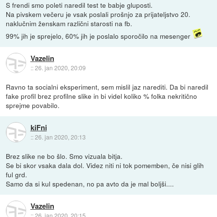
S frendi smo poleti naredil test te babje gluposti.
Na pivskem večeru je vsak poslali prošnjo za prijateljstvo 20.
naklučnim ženskam različni starosti na fb.
99% jih je sprejelo, 60% jih je poslalo sporočilo na mesenger
Vazelin
::
26. jan 2020, 20:09
Ravno ta socialni eksperiment, sem mislil jaz narediti. Da bi naredil
fake profil brez profilne slike in bi videl koliko % folka nekritično
sprejme povabilo.
kiFni
::
26. jan 2020, 20:13
Brez slike ne bo šlo. Smo vizuala bitja.
Se bi skor vsaka dala dol. Videz niti ni tok pomemben, če nisi glih
ful grd.
Samo da si kul spedenan, no pa avto da je mal boljši....
Vazelin
::
26. jan 2020, 20:15