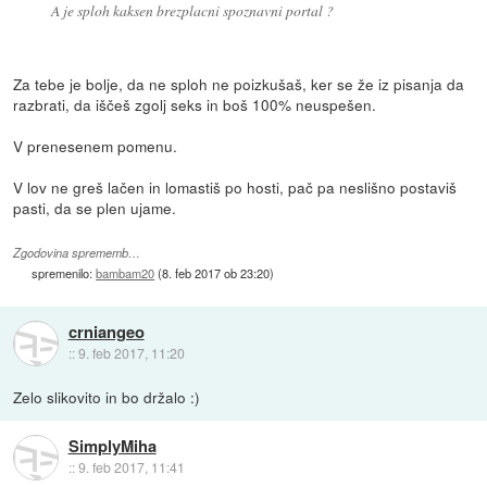
A je sploh kaksen brezplacni spoznavni portal ?
Za tebe je bolje, da ne sploh ne poizkušaš, ker se že iz pisanja da
razbrati, da iščeš zgolj seks in boš 100% neuspešen.
V prenesenem pomenu.
V lov ne greš lačen in lomastiš po hosti, pač pa neslišno postaviš
pasti, da se plen ujame.
Zgodovina sprememb…
spremenilo:
bambam20
(
8. feb 2017 ob 23:20
)
crniangeo
::
9. feb 2017, 11:20
Zelo slikovito in bo držalo :)
SimplyMiha
::
9. feb 2017, 11:41