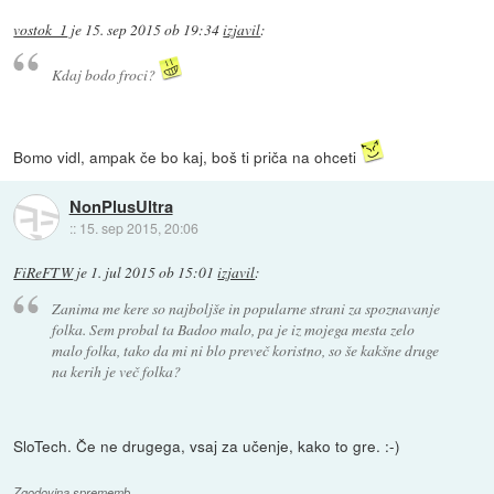
vostok_1
je
15. sep 2015 ob 19:34
izjavil
:
Kdaj bodo froci?
Bomo vidl, ampak če bo kaj, boš ti priča na ohceti
NonPlusUltra
::
15. sep 2015, 20:06
FiReFTW
je
1. jul 2015 ob 15:01
izjavil
:
Zanima me kere so najboljše in popularne strani za spoznavanje
folka. Sem probal ta Badoo malo, pa je iz mojega mesta zelo
malo folka, tako da mi ni blo preveč koristno, so še kakšne druge
na kerih je več folka?
SloTech. Če ne drugega, vsaj za učenje, kako to gre. :-)
Zgodovina sprememb…