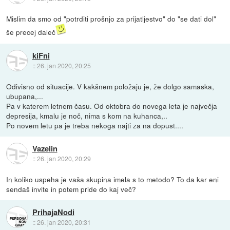
Mislim da smo od "potrditi prošnjo za prijatljestvo" do "se dati dol"
še precej daleč
kiFni
::
26. jan 2020, 20:25
Odivisno od situacije. V kakšnem položaju je, že dolgo samaska,
ubupana,...
Pa v katerem letnem času. Od oktobra do novega leta je največja
depresija, kmalu je noč, nima s kom na kuhanca,..
Po novem letu pa je treba nekoga najti za na dopust....
Vazelin
::
26. jan 2020, 20:29
In koliko uspeha je vaša skupina imela s to metodo? To da kar eni
sendaš invite in potem pride do kaj več?
PrihajaNodi
::
26. jan 2020, 20:31