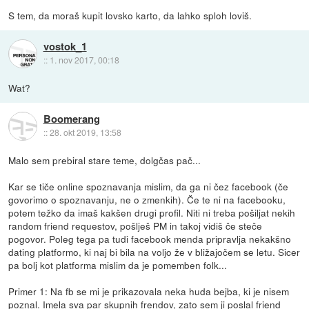
S tem, da moraš kupit lovsko karto, da lahko sploh loviš.
vostok_1
::
1. nov 2017, 00:18
Wat?
Boomerang
::
28. okt 2019, 13:58
Malo sem prebiral stare teme, dolgčas pač...
Kar se tiče online spoznavanja mislim, da ga ni čez facebook (če
govorimo o spoznavanju, ne o zmenkih). Če te ni na facebooku,
potem težko da imaš kakšen drugi profil. Niti ni treba pošiljat nekih
random friend requestov, pošlješ PM in takoj vidiš če steče
pogovor. Poleg tega pa tudi facebook menda pripravlja nekakšno
dating platformo, ki naj bi bila na voljo že v bližajočem se letu. Sicer
pa bolj kot platforma mislim da je pomemben folk...
Primer 1: Na fb se mi je prikazovala neka huda bejba, ki je nisem
poznal. Imela sva par skupnih frendov, zato sem ji poslal friend