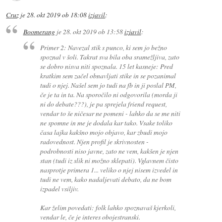
Cruz
je
28. okt 2019 ob 18:08
izjavil
:
Boomerang
je
28. okt 2019 ob 13:58
izjavil
:
Primer 2: Navezal stik s punco, ki sem jo bežno
spoznal v šoli. Takrat sva bila oba sramežljiva, zato
se dobro nisva niti spoznala. 15 let kasneje: Pred
kratkim sem začel obnavljati stike in se pozanimal
tudi o njej. Našel sem jo tudi na fb in ji poslal PM,
če je ta in ta. Na sporočilo ni odgovorila (morda ji
ni do debate???), je pa sprejela friend request,
vendar to še ničesar ne pomeni - lahko da se me niti
ne spomne in me je dodala kar tako. Vsake toliko
časa lajka kakšno mojo objavo, kar zbudi mojo
radovednost. Njen profil je skrivnosten -
podrobnosti niso javne, zato ne vem, kakšen je njen
stan (tudi iz slik ni možno sklepati). Vglavnem čisto
nasprotje primera 1... veliko o njej nisem izvedel in
tudi ne vem, kako nadaljevati debato, da ne bom
izpadel vsiljiv.
Kar želim povedati: folk lahko spoznavaš kjerkoli,
vendar le, če je interes obojestranski.