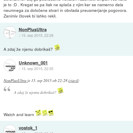
je to :D . Kregat se pa itak ne splača z njim ker se namerno dela
neumnega za določene stvari in obvlada preusmerjanje pogovora.
Zanimiv človek bi lahko rekli.
NonPlusUltra
::
15. sep 2015, 22:28
A zdaj že njemu dobrikaš?
Unknown_001
::
15. sep 2015, 22:35
NonPlusUltra
je
15. sep 2015 ob 22:28
izjavil
:
A zdaj že njemu dobrikaš?
Watch and learn
vostok_1