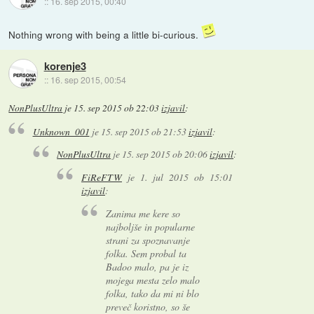
::
16. sep 2015, 00:40
Nothing wrong with being a little bi-curious.
korenje3
::
16. sep 2015, 00:54
NonPlusUltra
je
15. sep 2015 ob 22:03
izjavil
:
Unknown_001
je
15. sep 2015 ob 21:53
izjavil
:
NonPlusUltra
je
15. sep 2015 ob 20:06
izjavil
:
FiReFTW
je
1. jul 2015 ob 15:01
izjavil
:
Zanima me kere so
najboljše in popularne
strani za spoznavanje
folka. Sem probal ta
Badoo malo, pa je iz
mojega mesta zelo malo
folka, tako da mi ni blo
preveč koristno, so še