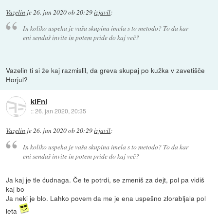
Vazelin
je
26. jan 2020 ob 20:29
izjavil
:
In koliko uspeha je vaša skupina imela s to metodo? To da kar
eni sendaš invite in potem pride do kaj več?
Vazelin ti si že kaj razmislil, da greva skupaj po kužka v zavetišče
Horjul?
kiFni
::
26. jan 2020, 20:35
Vazelin
je
26. jan 2020 ob 20:29
izjavil
:
In koliko uspeha je vaša skupina imela s to metodo? To da kar
eni sendaš invite in potem pride do kaj več?
Ja kaj je tle ćudnaga. Če te potrdi, se zmeniš za dejt, pol pa vidiš
kaj bo
Ja neki je blo. Lahko povem da me je ena uspešno zlorabljala pol
leta