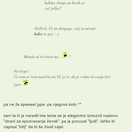
kakšne druge na kerih je
več folka?
SloTech. Če ne drugega, vsaj za učenje,
kako
to gre. :-)
Mende ni to letelo na ...
?
Na koga?
Če sem se česa naučila na ST, je to, da je vedno in vsega kriv
jype.
pa ne že speeeet jype. pa njegovo kolo ^^
sam ta ki je naredil ime teme se je elegantno izmuznil naslovu:
"strani za spoznavanje žensk". pa je ponucal "ljudi". lahko bi
napisal "bitij" da bi še živali zajel.