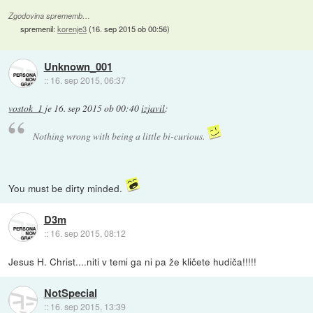
Zgodovina sprememb…
spremenil:
korenje3
(
16. sep 2015 ob 00:56
)
Unknown_001
::
16. sep 2015, 06:37
vostok_1
je
16. sep 2015 ob 00:40
izjavil
:
Nothing wrong with being a little bi-curious.
You must be dirty minded.
D3m
::
16. sep 2015, 08:12
Jesus H. Christ....niti v temi ga ni pa že kličete hudiča!!!!!
NotSpecial
::
16. sep 2015, 13:39