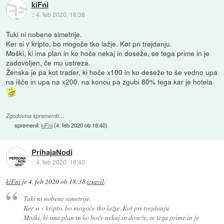
kiFni
::
4. feb 2020, 18:38
Tuki ni nobene simetrije.
Ker si v kripto, bo mogoče tko lažje. Kot pri trejdanju.
Moški, ki ima plan in ko hoče nekaj in doseže, se tega prime in je
zadovoljen, če mu ustreza.
Ženska je pa kot trader, ki hoče x100 in ko deseže to še vedno upa
na išče in upa na x200, na koncu pa zgubi 80% tega kar je hotela
Zgodovina sprememb…
spremenil:
kiFni
(
4. feb 2020 ob 18:40
)
PrihajaNodi
::
4. feb 2020, 18:40
kiFni
je
4. feb 2020 ob 18:38
izjavil
:
Tuki ni nobene simetrije.
Ker si v kripto, bo mogoče tko lažje. Kot pri trejdanju.
Moški, ki ima plan in ko hoče nekaj in doseže, se tega prime in je