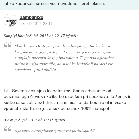
lahko kadarkoli naročiš vse navedeno - proti plačilu.
bambam20
::
8. feb 2017, 23:16
SimplyMiha
je
8. feb 2017 ob 22:47
izjavil
:
Skratka: ne. Obstoječi portali so brezplačni toliko, kot je
brezplačna vožnja z avtom... Ki ima prazen rezervoar, mu
manjkajo pnevmatike in nima volana. Ti pa pod ogledalcem
stalno binglja sporočilo, da si lahko kadarkoli naročiš vse
navedeno - proti plačilu.
Lol. Seveda obstajajo klepetalnice. Samo odvisno je od
posamenega človeka koliko bo uspešen pri spoznavanju žensk in
koliko časa želi vložit. Brez nič ni nič. To, da boš uletel in vsako
vprašal v štartu, če je za sex bo učinek 100% neuspeh.
Alex6
je
8. feb 2017 ob 18:18
izjavil
:
A je kaksen brezplacen spoznavni portal sploh?