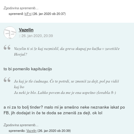
Zgodovina sprememb…
spremenil:
kiFni
(
26. jan 2020 ob 20:37
)
Vazelin
::
26. jan 2020, 20:39
Vazelin ti si že kaj razmislil, da greva skupaj po kužka v zavetišče
Horjul?
to bi pomenilo kapitulacijo
Ja kaj je tle ćudnaga. Če te potrdi, se zmeniš za dejt, pol pa vidiš
kaj bo
Ja neki je blo. Lahko povem da me je ena uspešno zlorabla 8-)
a ni za to bolj tinder? malo mi je smešno neke neznanke iskat po
FB, jih dodajat in če te doda se zmeniš za dejt. ok lol
Zgodovina sprememb…
spremenilo:
Vazelin
(
26. jan 2020 ob 20:39
)