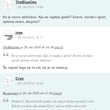
TheBlueOne
::
28. okt 2019, 14:38
Ko je ravno aktivirano. Kje se najdejo geeki? Eventi, morda v igrah,
spletne strani, skupine?
jype
::
28. okt 2019, 16:17
TheBlueOne
je
28. okt 2019 ob 14:38
izjavil
:
Ko je ravno aktivirano. Kje se najdejo geeki? Eventi, morda v
igrah, spletne strani, skupine?
Še največ tega se mi zdi, da je na meetup.
Cruz
::
28. okt 2019, 18:08
Boomerang
je
28. okt 2019 ob 13:58
izjavil
:
Primer 2: Navezal stik s punco, ki sem jo bežno spoznal v šoli.
Takrat sva bila oba sramežljiva, zato se dobro nisva niti