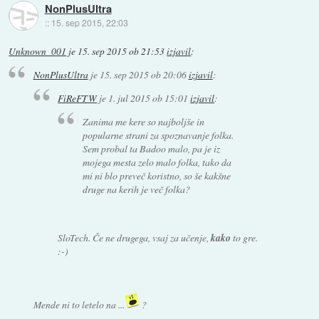
NonPlusUltra
::
15. sep 2015, 22:03
Unknown_001
je
15. sep 2015 ob 21:53
izjavil
:
NonPlusUltra
je
15. sep 2015 ob 20:06
izjavil
:
FiReFTW
je
1. jul 2015 ob 15:01
izjavil
:
Zanima me kere so najboljše in
popularne strani za spoznavanje folka.
Sem probal ta Badoo malo, pa je iz
mojega mesta zelo malo folka, tako da
mi ni blo preveč koristno, so še kakšne
druge na kerih je več folka?
SloTech. Če ne drugega, vsaj za učenje,
kako
to gre.
:-)
Mende ni to letelo na ...
?