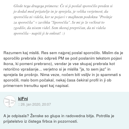
Glede tega drugega primera: Če si ji poslal sporočilo preden si
jo dodal med prijatelje in je sprejela, je velika verjetnost, da
sporočila ni videla, ker se pojavi v majhnem podoknu "Prošnje
za sporočila" v zavihku "Sporočila". Se mi je že večkrat to
zgodilo, da nisem videl. Sem skoraj prepričan, da ni videla
sporočila - napiši ji še enkrat! :)
Razumem kaj misliš. Res sem najprej poslal sporočilo. Mislim da je
sporočilo prebrala (ko odpreš PM se pod poslanim tekstom pojavi
ikona, ki pomeni prebrano), vendar je vse skupaj prebrala kot
retorično vprašanje... verjetno si je mislila "ja, to sem jaz" in
sprejela še prošnjo. Nima veze, nočem biti vsiljiv in jo spammati s
sporočili, malo bom počakal, nekaj časa čekiral profil in ji ob
primernem trenutku spet kaj napisal.
kiFni
::
26. jan 2020, 20:07
A je odpisala? Ženske so glupa in radovedna bitja. Potrdila je
prijatelstvo iz čistega firbca in pozornosti.