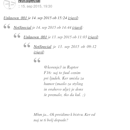
NotSpecial
::
15. sep 2015, 19:30
Unknown_001
je
14. sep 2015 ob 15:24
izjavil
:
NotSpecial
je
14. sep 2015 ob 14:44
izjavil
:
Unknown_001
je
13. sep 2015 ob 11:03
izjavil
:
NotSpecial
je
13. sep 2015 ob 09:12
izjavil
:
@korenje3 in Raptor
F16: saj to fuul cenim
pri ljudeh. Ker smisla za
humor (maslo za styling
in orahovo ulje) je dons
še premalo, tko da kul. ;)
Mhm ja... Ok preidimo k bistvu. Ker od
naj se ti bolj dopade?