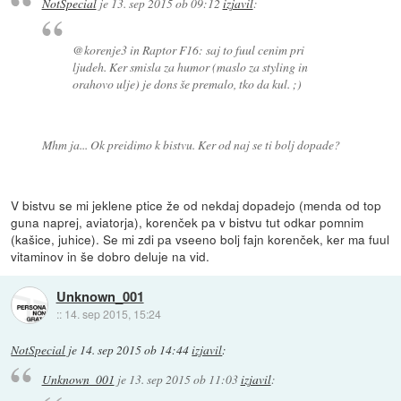
NotSpecial
je
13. sep 2015 ob 09:12
izjavil
:
@korenje3 in Raptor F16: saj to fuul cenim pri
ljudeh. Ker smisla za humor (maslo za styling in
orahovo ulje) je dons še premalo, tko da kul. ;)
Mhm ja... Ok preidimo k bistvu. Ker od naj se ti bolj dopade?
V bistvu se mi jeklene ptice že od nekdaj dopadejo (menda od top
guna naprej, aviatorja), korenček pa v bistvu tut odkar pomnim
(kašice, juhice). Se mi zdi pa vseeno bolj fajn korenček, ker ma fuul
vitaminov in še dobro deluje na vid.
Unknown_001
::
14. sep 2015, 15:24
NotSpecial
je
14. sep 2015 ob 14:44
izjavil
:
Unknown_001
je
13. sep 2015 ob 11:03
izjavil
: