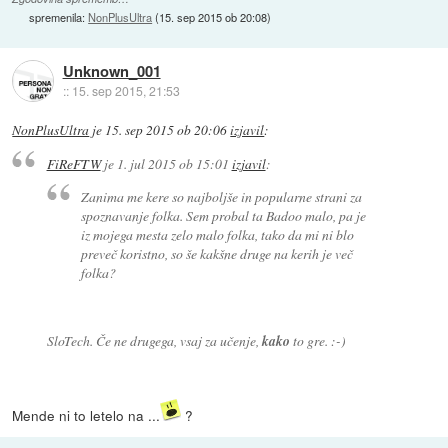
spremenila:
NonPlusUltra
(
15. sep 2015 ob 20:08
)
Unknown_001
::
15. sep 2015, 21:53
NonPlusUltra
je
15. sep 2015 ob 20:06
izjavil
:
FiReFTW
je
1. jul 2015 ob 15:01
izjavil
:
Zanima me kere so najboljše in popularne strani za
spoznavanje folka. Sem probal ta Badoo malo, pa je
iz mojega mesta zelo malo folka, tako da mi ni blo
preveč koristno, so še kakšne druge na kerih je več
folka?
SloTech. Če ne drugega, vsaj za učenje,
kako
to gre. :-)
Mende ni to letelo na ...
?