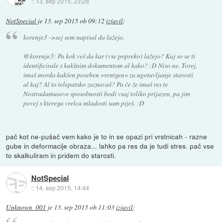
::
13. sep 2015, 23:28
NotSpecial
je
13. sep 2015 ob 09:12
izjavil
:
korenje3 ->sej sem napisal da lažejo.
@korenje3: Pa kok veš da kar (vse popreko) lažejo? Kaj so se ti
identificirale s kakšnim dokumentom al kako? :D Niso ne. Torej,
imaš morda kakšen poseben »rentgen« za ugotavljanje starosti
al kaj? Al to telepatsko zaznavaš? Pa če že imaš res te
Nostradamusove sposobnosti bodi vsaj toliko prijazen, pa jim
povej s kterega vrelca mladosti sam piješ. :D
pač kot ne-pušač vem kako je to in se opazi pri vrstnicah - razne
gube in deformacije obraza... lahko pa res da je tudi stres. pač vse
to skalkuliram in pridem do starosti.
NotSpecial
::
14. sep 2015, 14:44
Unknown_001
je
13. sep 2015 ob 11:03
izjavil
: