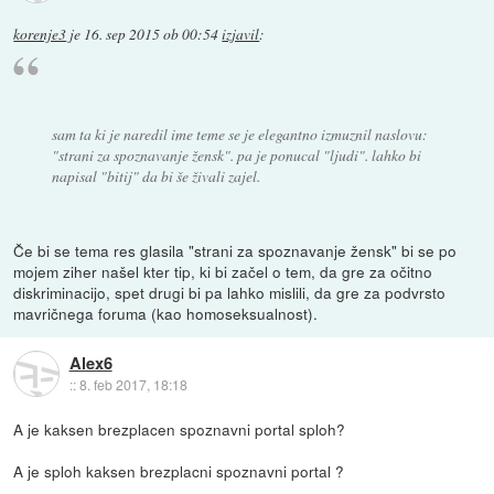
korenje3
je
16. sep 2015 ob 00:54
izjavil
:
sam ta ki je naredil ime teme se je elegantno izmuznil naslovu:
"strani za spoznavanje žensk". pa je ponucal "ljudi". lahko bi
napisal "bitij" da bi še živali zajel.
Če bi se tema res glasila "strani za spoznavanje žensk" bi se po
mojem ziher našel kter tip, ki bi začel o tem, da gre za očitno
diskriminacijo, spet drugi bi pa lahko mislili, da gre za podvrsto
mavričnega foruma (kao homoseksualnost).
Alex6
::
8. feb 2017, 18:18
A je kaksen brezplacen spoznavni portal sploh?
A je sploh kaksen brezplacni spoznavni portal ?