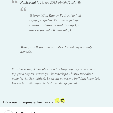
NotSpecial
je
13. sep 2015 ob 09:12
izjavil
:
@korenje3 in Raptor F16: saj to fuul
cenim pri ljudeh. Ker smisla za humor
(maslo za styling in orahovo ulje) je
dons še premalo, tko da kul. ;)
Mhm ja... Ok preidimo k bistvu. Ker od naj se ti bolj
dopade?
V bistvu se mi jeklene ptice že od nekdaj dopadejo (menda od
top guna naprej, aviatorja), korenček pa v bistvu tut odkar
pomnim (kašice, juhice). Se mi zdi pa vseeno bolj fajn korenček,
ker ma fuul vitaminov in še dobro deluje na vid.
Pridevnik v tvojem nick-u zavaja