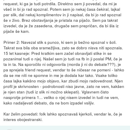
request, ki ga je tudi potrdila. Direktno sem ji povedal, da mi je
všeč in bi jo rad spoznal. Potem sem jo nekaj časa čekiral, lajkal
par slik, dal nekaj komplimentov in ji napisal, da bi jo rad spoznal
še v živo. Brez obotavljanja je pristala na pijačo. Sem pa takrat
izvedel, da je že zasedena, drugače sem prepričan, da bi šla iz
pijače še kam.
Primer 2: Navezal stik s punco, ki sem jo bežno spoznal v šoli.
Takrat sva bila oba sramežljiva, zato se dobro nisva niti spoznala.
15 let kasneje: Pred kratkim sem začel obnavljati stike in se
pozanimal tudi o njej. Našel sem jo tudi na fb in ji poslal PM, če je
ta in ta. Na sporočilo ni odgovorila (morda ji ni do debate???), je
pa sprejela friend request, vendar to še ničesar ne pomeni - lahko
da se me niti ne spomne in me je dodala kar tako. Vsake toliko
časa lajka kakšno mojo objavo, kar zbudi mojo radovednost. Njen
profil je skrivnosten - podrobnosti niso javne, zato ne vem, kakšen
je njen stan (tudi iz slik ni možno sklepati). Vglavnem čisto
nasprotje primera 1... veliko o njej nisem izvedel in tudi ne vem,
kako nadaljevati debato, da ne bom izpadel vsiljiv.
Kar želim povedati: folk lahko spoznavaš kjerkoli, vendar le, če je
interes obojestranski.