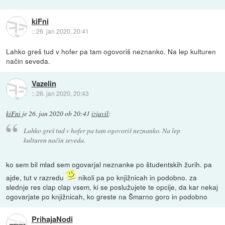
kiFni
::
26. jan 2020, 20:41
Lahko greš tud v hofer pa tam ogovoriš neznanko. Na lep kulturen
način seveda.
Vazelin
::
26. jan 2020, 20:43
kiFni
je
26. jan 2020 ob 20:41
izjavil
:
Lahko greš tud v hofer pa tam ogovoriš neznanko. Na lep
kulturen način seveda.
ko sem bil mlad sem ogovarjal neznanke po študentskih žurih. pa
ajde, tut v razredu
nikoli pa po knjižnicah in podobno. za
slednje res clap clap vsem, ki se poslužujete te opcije, da kar nekaj
ogovarjate po knjižnicah, ko greste na Šmarno goro in podobno
PrihajaNodi