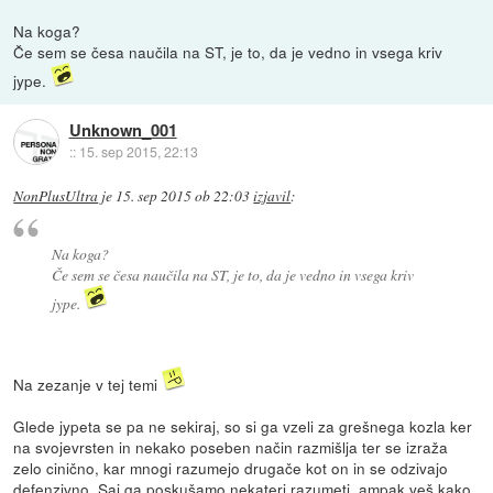
Na koga?
Če sem se česa naučila na ST, je to, da je vedno in vsega kriv
jype.
Unknown_001
::
15. sep 2015, 22:13
NonPlusUltra
je
15. sep 2015 ob 22:03
izjavil
:
Na koga?
Če sem se česa naučila na ST, je to, da je vedno in vsega kriv
jype.
Na zezanje v tej temi
Glede jypeta se pa ne sekiraj, so si ga vzeli za grešnega kozla ker
na svojevrsten in nekako poseben način razmišlja ter se izraža
zelo cinično, kar mnogi razumejo drugače kot on in se odzivajo
defenzivno. Saj ga poskušamo nekateri razumeti, ampak veš kako