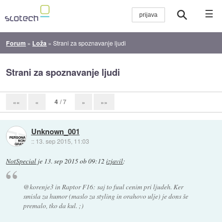
☰
Forum
»
Loža
»
Strani za spoznavanje ljudi
Strani za spoznavanje ljudi
4
/ 7
««
«
»
»»
Unknown_001
::
13. sep 2015, 11:03
NotSpecial
je
13. sep 2015 ob 09:12
izjavil
:
@korenje3 in Raptor F16: saj to fuul cenim pri ljudeh. Ker
smisla za humor (maslo za styling in orahovo ulje) je dons še
premalo, tko da kul. ;)