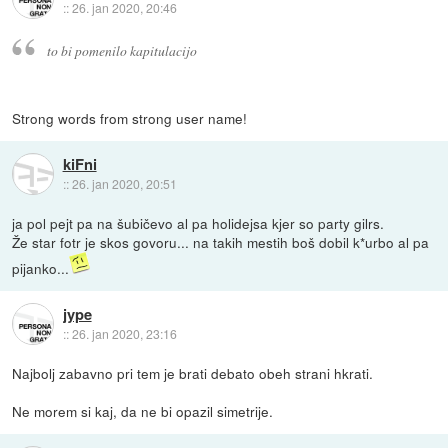
::
26. jan 2020, 20:46
to bi pomenilo kapitulacijo
Strong words from strong user name!
kiFni
::
26. jan 2020, 20:51
ja pol pejt pa na šubičevo al pa holidejsa kjer so party gilrs.
Že star fotr je skos govoru... na takih mestih boš dobil k*urbo al pa
pijanko...
jype
::
26. jan 2020, 23:16
Najbolj zabavno pri tem je brati debato obeh strani hkrati.
Ne morem si kaj, da ne bi opazil simetrije.