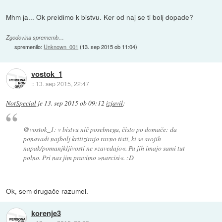
Mhm ja... Ok preidimo k bistvu. Ker od naj se ti bolj dopade?
Zgodovina sprememb…
spremenilo:
Unknown_001
(
13. sep 2015 ob 11:04
)
vostok_1
::
13. sep 2015, 22:47
NotSpecial
je
13. sep 2015 ob 09:12
izjavil
:
@vostok_1: v bistvu nič posebnega, čisto po domače: da
ponavadi najbolj kritizirajo ravno tisti, ki se svojih
napak/pomanjkljivosti ne »zavedajo«. Pa jih imajo sami tut
polno. Pri nas jim pravimo »narcisi«. :D
Ok, sem drugače razumel.
korenje3