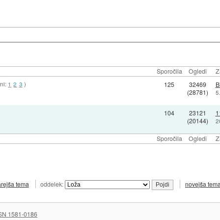
Sporočila
Ogledi
Z
ani:
1
2
3
)
125
32469
B
(28781)
5
104
23121
1
(20144)
2
Sporočila
Ogledi
Z
arejša tema
oddelek:
novejša tem
SN 1581-0186