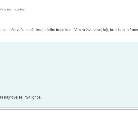
em pa... e jebiga
mi nihče več ne teži, kdaj mislim froce imet. V miru živim svoj lajf, brez bab in froce
jaš najnovejše PS4 igrice.