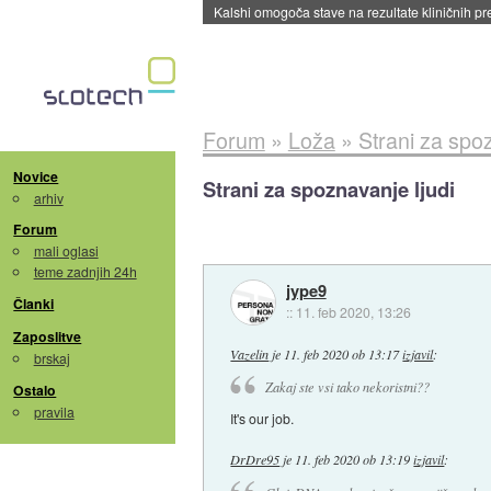
Kalshi omogoča stave na rezultate kliničnih pr
Forum
»
Loža
»
Strani za spoz
Novice
Strani za spoznavanje ljudi
arhiv
Forum
mali oglasi
teme zadnjih 24h
jype9
Članki
::
11. feb 2020, 13:26
Zaposlitve
Vazelin
je
11. feb 2020 ob 13:17
izjavil
:
brskaj
Zakaj ste vsi tako nekoristni??
Ostalo
pravila
It's our job.
DrDre95
je
11. feb 2020 ob 13:19
izjavil
: