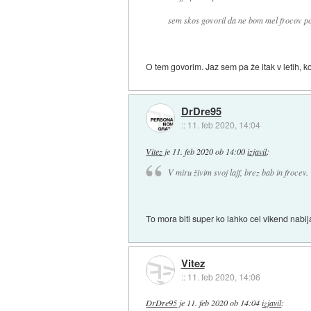
sem skos govoril da ne bom mel frocov pot
O tem govorim. Jaz sem pa že itak v letih, ko 
DrDre95
::
11. feb 2020, 14:04
Vitez
je
11. feb 2020 ob 14:00
izjavil
:
V miru živim svoj lajf, brez bab in frocev.
To mora biti super ko lahko cel vikend nabi
Vitez
::
11. feb 2020, 14:06
DrDre95
je
11. feb 2020 ob 14:04
izjavil
: