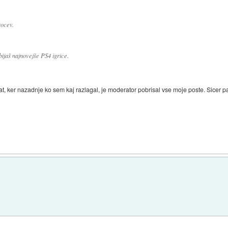
rocev.
bijaš najnovejše PS4 igrice.
at, ker nazadnje ko sem kaj razlagal, je moderator pobrisal vse moje poste. Sicer p