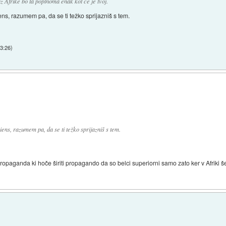
z Afrike bo ta poplnoma enak kot če je tvoj.
s, razumem pa, da se ti težko sprijazniš s tem.
13:26
)
ens, razumem pa, da se ti težko sprijazniš s tem.
ropaganda ki hoče širiti propagando da so belci superiorni samo zato ker v Afriki š