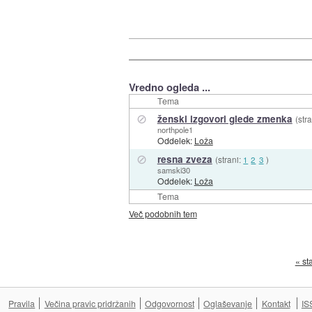
Vredno ogleda ...
Tema
⊘
ženski izgovori glede zmenka
(str
northpole1
Oddelek:
Loža
⊘
resna zveza
(strani:
1
2
3
)
samski30
Oddelek:
Loža
Tema
Več podobnih tem
« st
Pravila
Večina pravic pridržanih
Odgovornost
Oglaševanje
Kontakt
IS