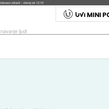
eizkusov zdravil
::
včeraj ob 12:10
navanje ljudi