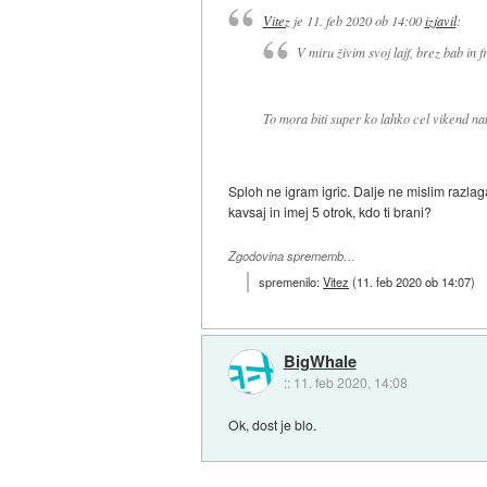
Vitez
je
11. feb 2020 ob 14:00
izjavil
:
V miru živim svoj lajf, brez bab in f
To mora biti super ko lahko cel vikend na
Sploh ne igram igric. Dalje ne mislim razlag
kavsaj in imej 5 otrok, kdo ti brani?
Zgodovina sprememb…
spremenilo:
Vitez
(
11. feb 2020 ob 14:07
)
BigWhale
::
11. feb 2020, 14:08
Ok, dost je blo.