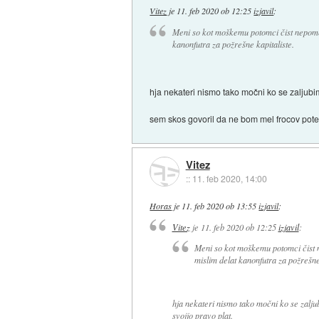
Vitez
je
11. feb 2020 ob 12:25
izjavil
:
Meni so kot moškemu potomci čist nepomemb
kanonfutra za požrešne kapitaliste.
hja nekateri nismo tako močni ko se zaljubi
sem skos govoril da ne bom mel frocov pote
Vitez
::
11. feb 2020, 14:00
Horas
je
11. feb 2020 ob 13:55
izjavil
:
Vitez
je
11. feb 2020 ob 12:25
izjavil
:
Meni so kot moškemu potomci čist n
mislim delat kanonfutra za požrešne 
hja nekateri nismo tako močni ko se zalj
svojjo pravo plat.