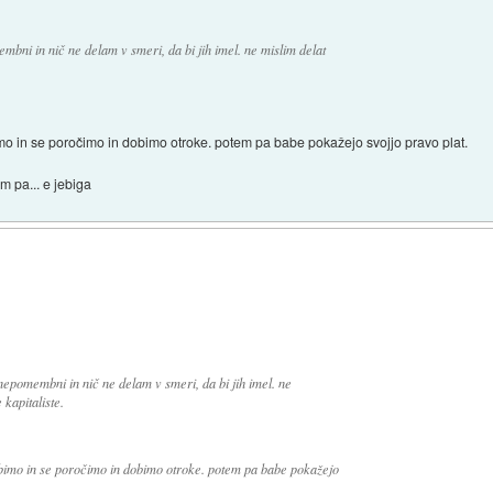
ni in nič ne delam v smeri, da bi jih imel. ne mislim delat
mo in se poročimo in dobimo otroke. potem pa babe pokažejo svojjo pravo plat.
m pa... e jebiga
epomembni in nič ne delam v smeri, da bi jih imel. ne
kapitaliste.
ubimo in se poročimo in dobimo otroke. potem pa babe pokažejo