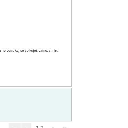
a ne vem, kaj se vpikuješ vame, v miru
7
/ 7
»
»»
««
«