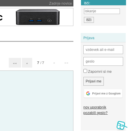
Išči:
Zadnje novice
Prijava
7
/ 7
»
»»
««
«
Zapomni si me
nov uporabnik
pozabili geslo?