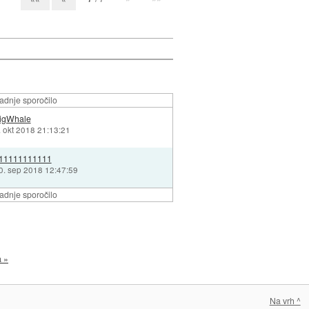
adnje sporočilo
igWhale
. okt 2018 21:13:21
11111111111
0. sep 2018 12:47:59
adnje sporočilo
a »
Na vrh ^