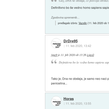
Glej, DNA ne obstaja, če posvojiš otroka i
Definitivno bo še vedno homo sapiens sapien
Zgodovina sprememb…
predlagalo izbris:
Vazelin
(
11. feb 2020 ob 
DrDre95
::
11. feb 2020, 13:42
jype9
je
11. feb 2020 ob 13:26
izjavil
:
Definitivno bo še vedno homo sapiens sapi
Tako je, Dna ne obstaja, je samo neo naci p
penicelina...
Horas
::
11. feb 2020, 13:55