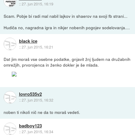
::
27. jun 2015, 16:19
Scam. Pobje bi radi mal nabil lajkov in shaerov na svoji fb strani...
Hudiča no, nagradna igra in nikjer nobenih pogojev sodelovanja....
black ice
::
27. jun 2015, 16:21
Dat jim moraš vse osebne podatke, gnjavit žnj ljudem na družabnih
omrežjih, prvorojenca in ženko dokler je še mlada.
lovro535v2
::
27. jun 2015, 16:32
noben ti nikoli nič ne da to moraš vedeti.
badboy123
::
27. jun 2015, 16:34