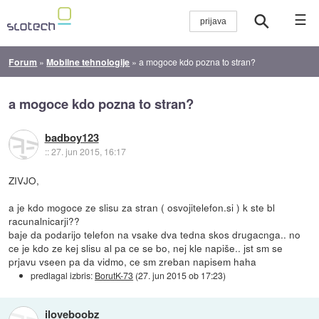
☰
Forum
»
Mobilne tehnologije
»
a mogoce kdo pozna to stran?
a mogoce kdo pozna to stran?
badboy123
::
27. jun 2015, 16:17
ZIVJO,
a je kdo mogoce ze slisu za stran ( osvojitelefon.si ) k ste bl
racunalnicarji??
baje da podarijo telefon na vsake dva tedna skos drugacnga.. no
ce je kdo ze kej slisu al pa ce se bo, nej kle napiše.. jst sm se
prjavu vseen pa da vidmo, ce sm zreban napisem haha
predlagal izbris:
BorutK-73
(
27. jun 2015 ob 17:23
)
iloveboobz