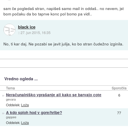
sam če pogledaš stran, napišeš samo mail in oddaš.. no nevem, jst
bom počaku da bo taprve konc pol bomo pa vidl..
black ice
::
27. jun 2015, 16:35
No, ti kar daj. Ne pozabi se javit julija, ko bo stran čudežno izginila.
Vredno ogleda ...
Tema
Sporočila
»
Neračunalniško vprašanje ali kako se barvajo cote
6
gevara
Oddelek:
Loža
»
A kdo sploh hod v gore/hribe?
77
gappee
Oddelek:
Loža