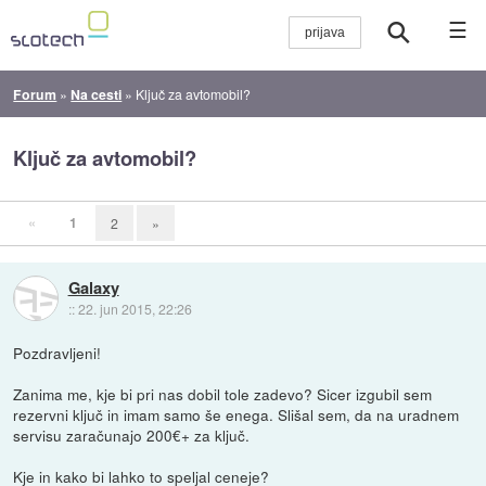
☰
Forum
»
Na cesti
»
Ključ za avtomobil?
Ključ za avtomobil?
«
1
2
»
Galaxy
::
22. jun 2015, 22:26
Pozdravljeni!
Zanima me, kje bi pri nas dobil tole zadevo? Sicer izgubil sem
rezervni ključ in imam samo še enega. Slišal sem, da na uradnem
servisu zaračunajo 200€+ za ključ.
Kje in kako bi lahko to speljal ceneje?