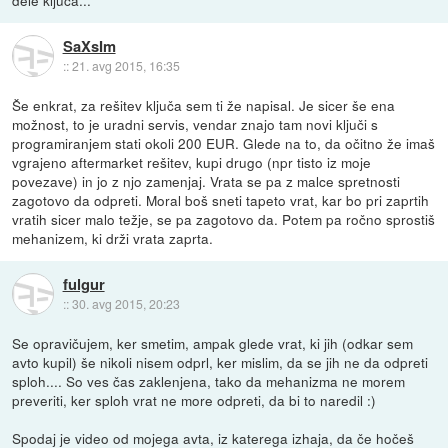
dele ključa...
SaXsIm
::
21. avg 2015, 16:35
Še enkrat, za rešitev ključa sem ti že napisal. Je sicer še ena
možnost, to je uradni servis, vendar znajo tam novi ključi s
programiranjem stati okoli 200 EUR. Glede na to, da očitno že imaš
vgrajeno aftermarket rešitev, kupi drugo (npr tisto iz moje
povezave) in jo z njo zamenjaj. Vrata se pa z malce spretnosti
zagotovo da odpreti. Moral boš sneti tapeto vrat, kar bo pri zaprtih
vratih sicer malo težje, se pa zagotovo da. Potem pa ročno sprostiš
mehanizem, ki drži vrata zaprta.
fulgur
::
30. avg 2015, 20:23
Se opravičujem, ker smetim, ampak glede vrat, ki jih (odkar sem
avto kupil) še nikoli nisem odprl, ker mislim, da se jih ne da odpreti
sploh.... So ves čas zaklenjena, tako da mehanizma ne morem
preveriti, ker sploh vrat ne more odpreti, da bi to naredil :)
Spodaj je video od mojega avta, iz katerega izhaja, da če hočeš