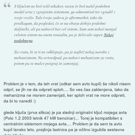
S ključem ne boš rešil nikakor, razen če boš našel podoben
model avta z vgrajenim sistemom, ga odmontiral ter vgradil v
svoje vozilo. Tale tvoja zadeva je aftermarket, tako da
predlagam, da pogledaš, če se na ebayu dobijo podobni
daljinčki, ali pa nabaviš kar cel sistem. Sam sem nekoč menjal
celoten sistem na enem renaultu, pa je delovalo super.
Nekaj
podobnega
.
Za vrata, ki se ti ne odklepajo, pa je najbrž nekaj narobe z
mehanizmom. Na avtoodpad, pa nabavi mehanizem za vrata,
potem pa se malce poigraj in zamenjaj.
Problem je v tem, da teh vrat (odkar sem avto kupil) še nikoli nisem
odprl, se jih ne da odpreti sploh.... So ves čas zaklenjena, tako da
mehanizma ne morem zamenjati, ker sploh vrat ne more odpreti,
da bi to naredil :)
glede ključa (prva slikca) je pa slednji originalni ključ mojega avta
(Polo 1.2 2003 letnik 47 kW bencinar)... Torej je kompatibilen s
centralnim sistemom mojega avta.... Problem je da sem ta avto
kupil lansko leto, prejšnja lastnica pa je očitno izgubila sestavne