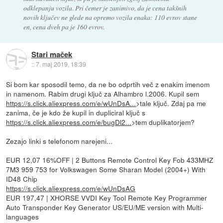
odklepanju vozila. Pri čemer je zanimivo, da je cena takšnih
novih ključev ne glede na opremo vozila enaka: 110 evrov stane
en, cena dveh pa je 160 evrov.
Stari maček
::
7. maj 2019, 18:39
Si bom kar sposodil temo, da ne bo odprtih več z enakim imenom
in namenom. Rabim drugi ključ za Alhambro l.2006. Kupil sem
https://s.click.aliexpress.com/e/wUnDsA...
>tale ključ. Zdaj pa me
zanima, če je kdo že kupil in dupliciral ključ s
https://s.click.aliexpress.com/e/bugDl2...
>tem duplikatorjem?
Zezajo linki s telefonom narejeni...
EUR 12,07 16%OFF | 2 Buttons Remote Control Key Fob 433MHZ
7M3 959 753 for Volkswagen Some Sharan Model (2004+) With
ID48 Chip
https://s.click.aliexpress.com/e/wUnDsAG
EUR 197,47 | XHORSE VVDI Key Tool Remote Key Programmer
Auto Transponder Key Generator US/EU/ME version with Multi-
languages