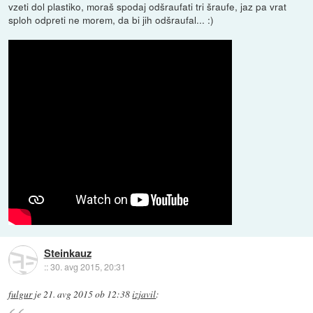
vzeti dol plastiko, moraš spodaj odšraufati tri šraufe, jaz pa vrat
sploh odpreti ne morem, da bi jih odšraufal... :)
Steinkauz
::
30. avg 2015, 20:31
fulgur
je
21. avg 2015 ob 12:38
izjavil
: