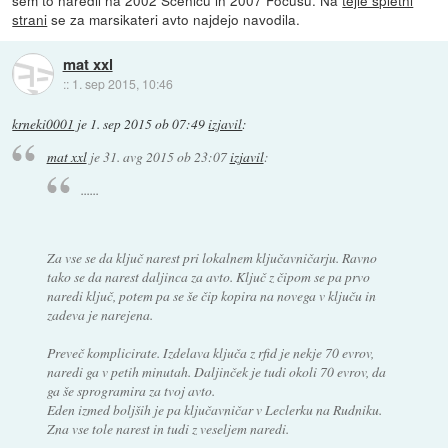
strani
se za marsikateri avto najdejo navodila.
mat xxl
::
1. sep 2015, 10:46
krneki0001
je
1. sep 2015 ob 07:49
izjavil
:
mat xxl
je
31. avg 2015 ob 23:07
izjavil
:
......
Za vse se da ključ narest pri lokalnem ključavničarju. Ravno
tako se da narest daljinca za avto. Ključ z čipom se pa prvo
naredi ključ, potem pa se še čip kopira na novega v ključu in
zadeva je narejena.
Preveč komplicirate. Izdelava ključa z rfid je nekje 70 evrov,
naredi ga v petih minutah. Daljinček je tudi okoli 70 evrov, da
ga še sprogramira za tvoj avto.
Eden izmed boljših je pa ključavničar v Leclerku na Rudniku.
Zna vse tole narest in tudi z veseljem naredi.