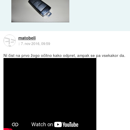
matobeli
::
7. nov 2016, 09:59
Ni čist na prvo žogo očitno kako odpret, ampak se pa vsekakor da.