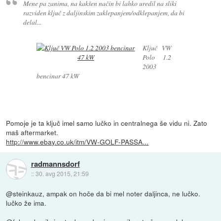
Mene pa zanima, na kakšen način bi lahko uredil na sliki
razviden ključ z daljinskim zaklepanjem/odklepanjem, da bi
delal...
Ključ VW
Polo 1.2
2003
bencinar 47 kW
Pomoje je ta ključ imel samo lučko in centralnega še vidu ni. Zato
maš aftermarket.
http://www.ebay.co.uk/itm/VW-GOLF-PASSA...
radmannsdorf
::
30. avg 2015, 21:59
@steinkauz, ampak on hoče da bi mel noter daljinca, ne lučko.
lučko že ima.