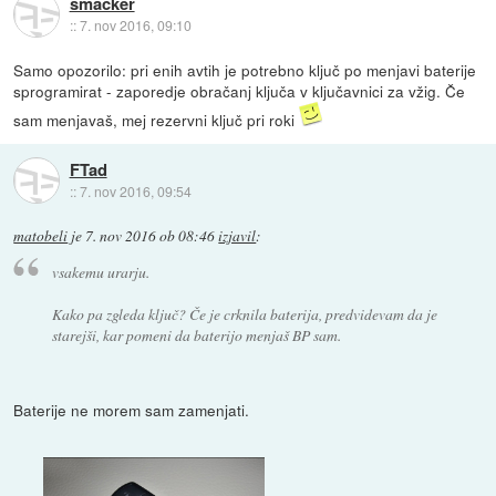
smacker
::
7. nov 2016, 09:10
Samo opozorilo: pri enih avtih je potrebno ključ po menjavi baterije
sprogramirat - zaporedje obračanj ključa v ključavnici za vžig. Če
sam menjavaš, mej rezervni ključ pri roki
FTad
::
7. nov 2016, 09:54
matobeli
je
7. nov 2016 ob 08:46
izjavil
:
vsakemu urarju.
Kako pa zgleda ključ? Če je crknila baterija, predvidevam da je
starejši, kar pomeni da baterijo menjaš BP sam.
Baterije ne morem sam zamenjati.