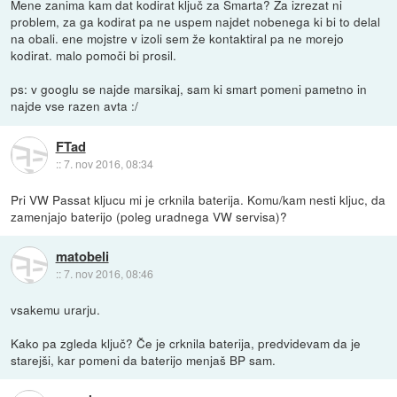
Mene zanima kam dat kodirat ključ za Smarta? Za izrezat ni
problem, za ga kodirat pa ne uspem najdet nobenega ki bi to delal
na obali. ene mojstre v izoli sem že kontaktiral pa ne morejo
kodirat. malo pomoči bi prosil.
ps: v googlu se najde marsikaj, sam ki smart pomeni pametno in
najde vse razen avta :/
FTad
::
7. nov 2016, 08:34
Pri VW Passat kljucu mi je crknila baterija. Komu/kam nesti kljuc, da
zamenjajo baterijo (poleg uradnega VW servisa)?
matobeli
::
7. nov 2016, 08:46
vsakemu urarju.
Kako pa zgleda ključ? Če je crknila baterija, predvidevam da je
starejši, kar pomeni da baterijo menjaš BP sam.