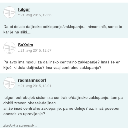
fulgur
::
21. avg 2015, 12:56
Da bi delalo daljinsko odklepanje/zaklepanje... nimam nič, samo to
kar je na sliki....
SaXsIm
::
21. avg 2015, 12:57
Pa avto ima modul za daljinsko centralno zaklepanje? Imaš še en
ključ, ki dela daljinsko? Ima vsaj centralno zaklepanje?
radmannsdorf
::
21. avg 2015, 13:01
fulgur, potrebuješ sistem za centralno/daljinsko zaklepanje. tam pa
dobiš zraven obesek-daljinec.
ali že imaš centralno zaklepanje, pa ne deluje? oz. imaš poseben
obesek za upravljanje?
Zgodovina sprememb…