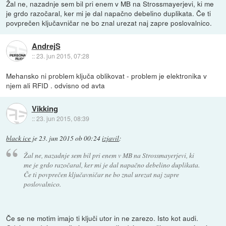
Žal ne, nazadnje sem bil pri enem v MB na Strossmayerjevi, ki me
je grdo razočaral, ker mi je dal napačno debelino duplikata. Če ti
povprečen ključavničar ne bo znal urezat naj zapre poslovalnico.
AndrejS
::
23. jun 2015, 07:28
Mehansko ni problem ključa oblikovat - problem je elektronika v
njem ali RFID . odvisno od avta
Vikking
::
23. jun 2015, 08:39
black ice
je
23. jun 2015 ob 00:24
izjavil
:
Žal ne, nazadnje sem bil pri enem v MB na Strossmayerjevi, ki
me je grdo razočaral, ker mi je dal napačno debelino duplikata.
Če ti povprečen ključavničar ne bo znal urezat naj zapre
poslovalnico.
Če se ne motim imajo ti ključi utor in ne zarezo. Isto kot audi.