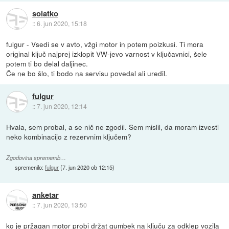
solatko
::
6. jun 2020, 15:18
fulgur - Vsedi se v avto, vžgi motor in potem poizkusi. Ti mora
original ključ najprej izklopit VW-jevo varnost v ključavnici, šele
potem ti bo delal daljinec.
Če ne bo šlo, ti bodo na servisu povedal ali uredil.
fulgur
::
7. jun 2020, 12:14
Hvala, sem probal, a se nič ne zgodil. Sem mislil, da moram izvesti
neko kombinacijo z rezervnim ključem?
Zgodovina sprememb…
spremenilo:
fulgur
(
7. jun 2020 ob 12:15
)
anketar
::
7. jun 2020, 13:50
ko je pržagan motor probi držat gumbek na ključu za odklep vozila