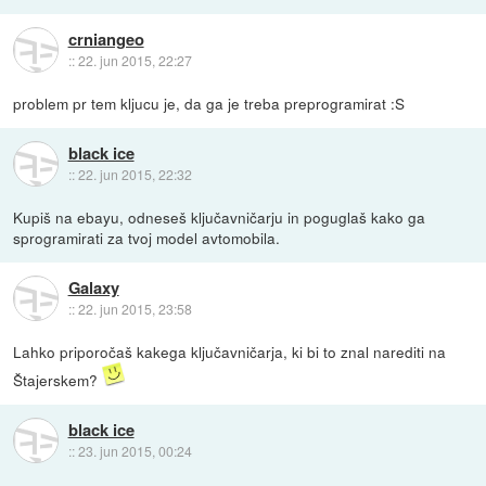
crniangeo
::
22. jun 2015, 22:27
problem pr tem kljucu je, da ga je treba preprogramirat :S
black ice
::
22. jun 2015, 22:32
Kupiš na ebayu, odneseš ključavničarju in poguglaš kako ga
sprogramirati za tvoj model avtomobila.
Galaxy
::
22. jun 2015, 23:58
Lahko priporočaš kakega ključavničarja, ki bi to znal narediti na
Štajerskem?
black ice
::
23. jun 2015, 00:24