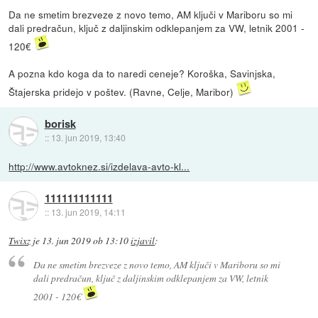
Da ne smetim brezveze z novo temo, AM ključi v Mariboru so mi
dali predračun, ključ z daljinskim odklepanjem za VW, letnik 2001 -
120€
A pozna kdo koga da to naredi ceneje? Koroška, Savinjska,
Štajerska pridejo v poštev. (Ravne, Celje, Maribor)
borisk
::
13. jun 2019, 13:40
http://www.avtoknez.si/izdelava-avto-kl...
111111111111
::
13. jun 2019, 14:11
Twixz
je
13. jun 2019 ob 13:10
izjavil
:
Da ne smetim brezveze z novo temo, AM ključi v Mariboru so mi
dali predračun, ključ z daljinskim odklepanjem za VW, letnik
2001 - 120€