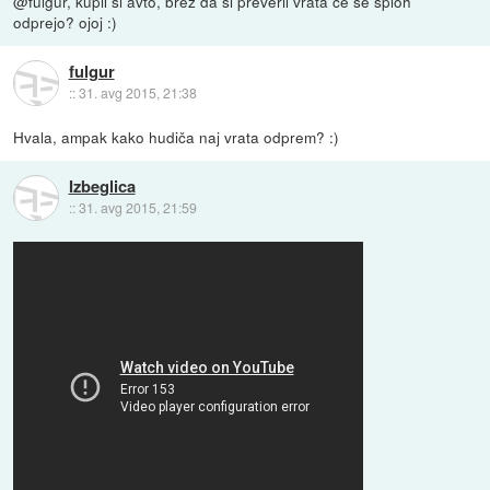
@fulgur, kupil si avto, brez da si preveril vrata če se sploh
odprejo? ojoj :)
fulgur
::
31. avg 2015, 21:38
Hvala, ampak kako hudiča naj vrata odprem? :)
Izbeglica
::
31. avg 2015, 21:59