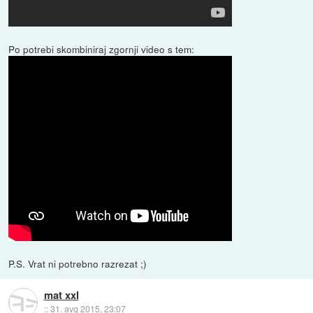
Po potrebi skombiniraj zgornji video s tem:
P.S. Vrat ni potrebno razrezat ;)
mat xxl
::
31. avg 2015, 23:07