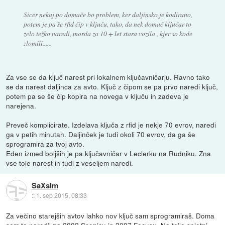
Sicer nekaj po domače bo problem, ker daljinsko je kodirano,
potem je pa še rfid čip v ključu, tako, da nek domač ključar to
zelo težko naredi, morda za 10 + let stara vozila , kjer so kode
zlomili......
Za vse se da ključ narest pri lokalnem ključavničarju. Ravno tako
se da narest daljinca za avto. Ključ z čipom se pa prvo naredi ključ,
potem pa se še čip kopira na novega v ključu in zadeva je
narejena.
Preveč komplicirate. Izdelava ključa z rfid je nekje 70 evrov, naredi
ga v petih minutah. Daljinček je tudi okoli 70 evrov, da ga še
sprogramira za tvoj avto.
Eden izmed boljših je pa ključavničar v Leclerku na Rudniku. Zna
vse tole narest in tudi z veseljem naredi.
SaXsIm
::
1. sep 2015, 08:33
Za večino starejših avtov lahko nov ključ sam sprogramiraš. Doma
sem to naredil na 2002 Scenicu in 2007 Focusu. Na
tejle spletni