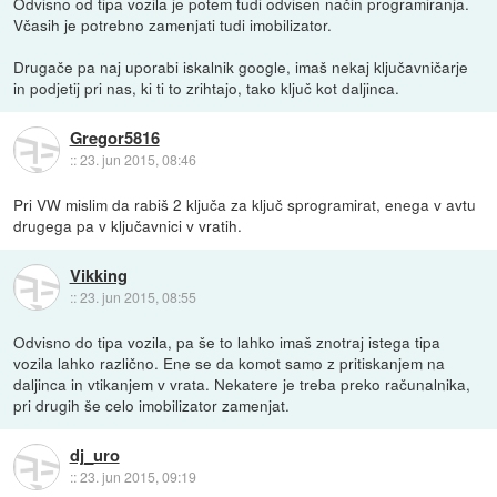
Odvisno od tipa vozila je potem tudi odvisen način programiranja.
Včasih je potrebno zamenjati tudi imobilizator.
Drugače pa naj uporabi iskalnik google, imaš nekaj ključavničarje
in podjetij pri nas, ki ti to zrihtajo, tako ključ kot daljinca.
Gregor5816
::
23. jun 2015, 08:46
Pri VW mislim da rabiš 2 ključa za ključ sprogramirat, enega v avtu
drugega pa v ključavnici v vratih.
Vikking
::
23. jun 2015, 08:55
Odvisno do tipa vozila, pa še to lahko imaš znotraj istega tipa
vozila lahko različno. Ene se da komot samo z pritiskanjem na
daljinca in vtikanjem v vrata. Nekatere je treba preko računalnika,
pri drugih še celo imobilizator zamenjat.
dj_uro
::
23. jun 2015, 09:19