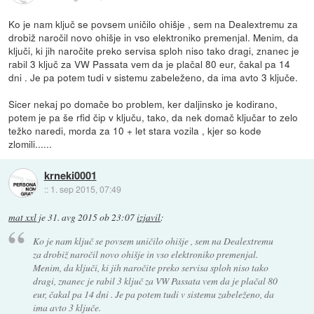
Ko je nam ključ se povsem uničilo ohišje , sem na Dealextremu za
drobiž naročil novo ohišje in vso elektroniko premenjal. Menim, da
ključi, ki jih naročite preko servisa sploh niso tako dragi, znanec je
rabil 3 ključ za VW Passata vem da je plačal 80 eur, čakal pa 14
dni . Je pa potem tudi v sistemu zabeleženo, da ima avto 3 ključe.
Sicer nekaj po domače bo problem, ker daljinsko je kodirano,
potem je pa še rfid čip v ključu, tako, da nek domač ključar to zelo
težko naredi, morda za 10 + let stara vozila , kjer so kode
zlomili......
krneki0001
::
1. sep 2015, 07:49
mat xxl
je
31. avg 2015 ob 23:07
izjavil
:
Ko je nam ključ se povsem uničilo ohišje , sem na Dealextremu
za drobiž naročil novo ohišje in vso elektroniko premenjal.
Menim, da ključi, ki jih naročite preko servisa sploh niso tako
dragi, znanec je rabil 3 ključ za VW Passata vem da je plačal 80
eur, čakal pa 14 dni . Je pa potem tudi v sistemu zabeleženo, da
ima avto 3 ključe.