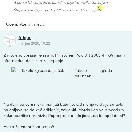
A pozna kdo koga da to naredi ceneje? Koroška, Savinjska,
Štajerska pridejo v poštev. (Ravne, Celje, Maribor)
POceni. Vzemi in teci.
fulgur
::
6. jun 2020, 10:22
Živijo, eno vprašanje imam. Pri svojem Polo 9N 2003 47 kW imam
aftermarket daljinsko zaklepanje.
Takole zgleda
daljinček.
Na daljincu sem moral menjati baterijo. Od menjave dalje se avta
na daljavo ne da več odkleniti, zakleniti. Morda kdo ve proceduro,
kako upariti/sinhronizirati/sprogramirati daljinca, da bo spet delal?
Hvala že vnaprej za pomoč.