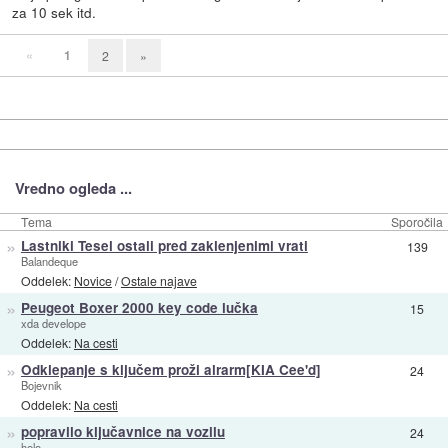
za 10 sek itd.
«
1
2
»
Vredno ogleda ...
Tema
Sporočila
»
Lastniki Tesel ostali pred zaklenjenimi vrati
139
Balandeque
Oddelek:
Novice
/
Ostale najave
»
Peugeot Boxer 2000 key code lučka
15
xda develope
Oddelek:
Na cesti
»
Odklepanje s ključem proži alrarm[KIA Cee'd]
24
Bojevnik
Oddelek:
Na cesti
»
popravilo ključavnice na vozilu
24
helo