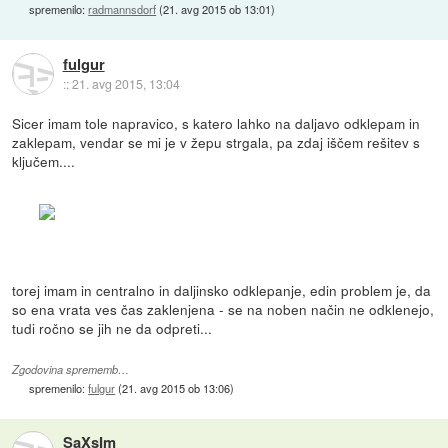
spremenilo:
radmannsdorf
(
21. avg 2015 ob 13:01
)
fulgur
::
21. avg 2015, 13:04
Sicer imam tole napravico, s katero lahko na daljavo odklepam in
zaklepam, vendar se mi je v žepu strgala, pa zdaj iščem rešitev s
ključem....
torej imam in centralno in daljinsko odklepanje, edin problem je, da
so ena vrata ves čas zaklenjena - se na noben način ne odklenejo,
tudi ročno se jih ne da odpreti...
Zgodovina sprememb…
spremenilo:
fulgur
(
21. avg 2015 ob 13:06
)
SaXsIm