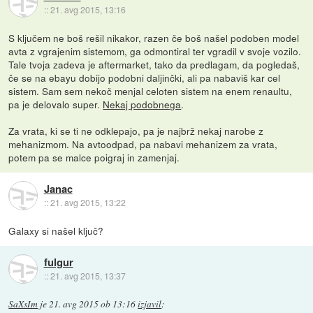
::
21. avg 2015, 13:16
S ključem ne boš rešil nikakor, razen če boš našel podoben model
avta z vgrajenim sistemom, ga odmontiral ter vgradil v svoje vozilo.
Tale tvoja zadeva je aftermarket, tako da predlagam, da pogledaš,
če se na ebayu dobijo podobni daljinčki, ali pa nabaviš kar cel
sistem. Sam sem nekoč menjal celoten sistem na enem renaultu,
pa je delovalo super.
Nekaj podobnega
.
Za vrata, ki se ti ne odklepajo, pa je najbrž nekaj narobe z
mehanizmom. Na avtoodpad, pa nabavi mehanizem za vrata,
potem pa se malce poigraj in zamenjaj.
Janac
::
21. avg 2015, 13:22
Galaxy si našel ključ?
fulgur
::
21. avg 2015, 13:37
SaXsIm
je
21. avg 2015 ob 13:16
izjavil
: