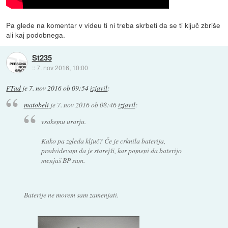
Pa glede na komentar v videu ti ni treba skrbeti da se ti ključ zbriše
ali kaj podobnega.
St235
::
7. nov 2016, 10:00
FTad
je
7. nov 2016 ob 09:54
izjavil
:
matobeli
je
7. nov 2016 ob 08:46
izjavil
:
vsakemu urarju.
Kako pa zgleda ključ? Če je crknila baterija,
predvidevam da je starejši, kar pomeni da baterijo
menjaš BP sam.
Baterije ne morem sam zamenjati.