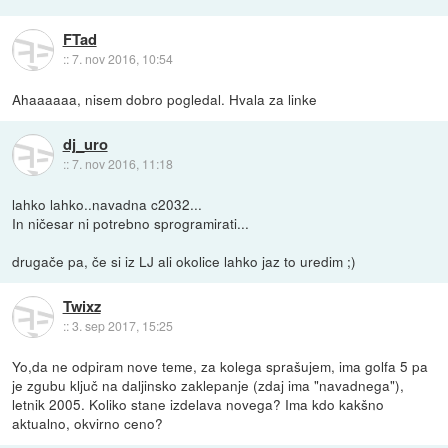
FTad
::
7. nov 2016, 10:54
Ahaaaaaa, nisem dobro pogledal. Hvala za linke
dj_uro
::
7. nov 2016, 11:18
lahko lahko..navadna c2032...
In ničesar ni potrebno sprogramirati...
drugače pa, če si iz LJ ali okolice lahko jaz to uredim ;)
Twixz
::
3. sep 2017, 15:25
Yo,da ne odpiram nove teme, za kolega sprašujem, ima golfa 5 pa
je zgubu ključ na daljinsko zaklepanje (zdaj ima "navadnega"),
letnik 2005. Koliko stane izdelava novega? Ima kdo kakšno
aktualno, okvirno ceno?