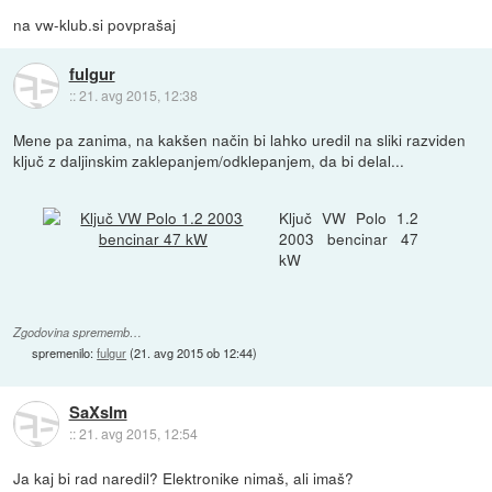
na vw-klub.si povprašaj
fulgur
::
21. avg 2015, 12:38
Mene pa zanima, na kakšen način bi lahko uredil na sliki razviden
ključ z daljinskim zaklepanjem/odklepanjem, da bi delal...
Ključ VW Polo 1.2
2003 bencinar 47
kW
Zgodovina sprememb…
spremenilo:
fulgur
(
21. avg 2015 ob 12:44
)
SaXsIm
::
21. avg 2015, 12:54
Ja kaj bi rad naredil? Elektronike nimaš, ali imaš?