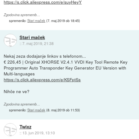
https://s.click.aliexpress.com/e/suyHeyY
Zgodovina sprememb…
spremenilo:
Stari maček
(
7. maj 2019 ob 18:45
)
Stari maček
::
7. maj 2019, 21:38
Nekaj zeza dodajanje linkov s telefonom...
€ 226,45 | Original XHORSE V2.4.1 VVDI Key Tool Remote Key
Programmer Auto Transponder Key Generator EU Version with
Multi-languages
https://s.click.aliexpress.com/e/KSFptSs
Nihče ne ve?
Zgodovina sprememb…
spremenilo:
Stari maček
(
8. maj 2019 ob 11:53
)
Twixz
::
13. jun 2019, 13:10