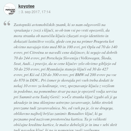
koyotee
::
3. sep 2017, 17:14
Zastopniki avtomobilskih znamk, ki so nam odgovorili na
vprašanja v zvezi s ključi, so ob tem vsi po vrsti opozorili, da
mora stranka ob naročilu ključa izkazati svojo identiteto in
dokazati lastništvo vozila, glede cen pa na primer Peugeotu kot
okvirno navajajo tisto med 80 in 100 evri, pri Oplu od 70 do 140
evrov, pri Citroënu so navedli cene daljincev, ki segajo od dobrih
70 do 244 evrov, pri Porscheju Slovenija (Volkswagen, Škoda,
Seat, Audi...) pravijo, da se cene ključev zelo okvirno gibljejo od
50 do 250 evrov, pri Hyundaiju stanejo ključi od 30 do 427
evrov, pri Kii od 120 do 300 evrov, pri BMW od 200 evrov pa vse
do 870 in DDV... Pri čemer je skorajda pri vseh treba dodati še
nekaj 10 evrov za kodiranje, vrez, spoznavanje ključa z vozilom
in podobno, na pomembno stvar pa nas je opozoril vodja servisa
pri Summit avtu Tadej Gerič: >>Če stranka ključ izgubi ali ji ga
ukradejo in ima sklenjeno ustrezno zavarovanje, lahko strošek
prevzame tudi zavarovalnica. No, od vseh pa je, če ne drugega,
oblikovno najbolj bržčas zanimiv Renaultov ključ, ki ga
poznamo pod nazivom prostoročna kartica. Ta je velikosti
običajne kreditne kartice, le malce debelejši je in ima v sebi skrit
tudi navaden ključ, ki pa je namenjen zgolj zasilnemu