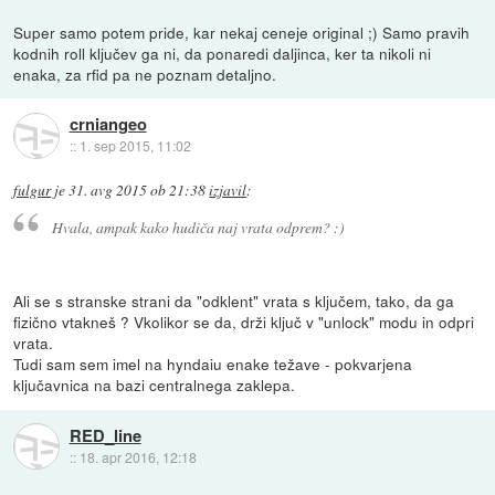
Super samo potem pride, kar nekaj ceneje original ;) Samo pravih
kodnih roll ključev ga ni, da ponaredi daljinca, ker ta nikoli ni
enaka, za rfid pa ne poznam detaljno.
crniangeo
::
1. sep 2015, 11:02
fulgur
je
31. avg 2015 ob 21:38
izjavil
:
Hvala, ampak kako hudiča naj vrata odprem? :)
Ali se s stranske strani da "odklent" vrata s ključem, tako, da ga
fizično vtakneš ? Vkolikor se da, drži ključ v "unlock" modu in odpri
vrata.
Tudi sam sem imel na hyndaiu enake težave - pokvarjena
ključavnica na bazi centralnega zaklepa.
RED_line
::
18. apr 2016, 12:18