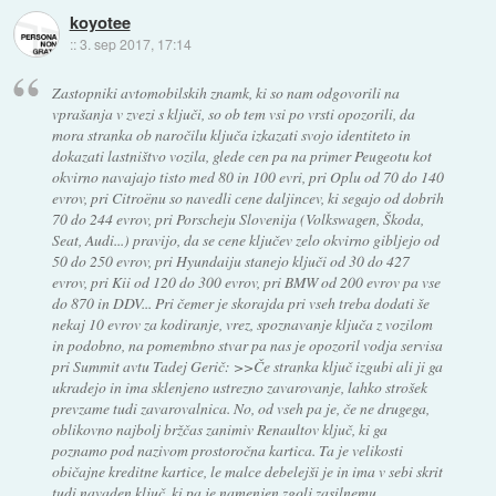
koyotee
::
3. sep 2017, 17:14
Zastopniki avtomobilskih znamk, ki so nam odgovorili na
vprašanja v zvezi s ključi, so ob tem vsi po vrsti opozorili, da
mora stranka ob naročilu ključa izkazati svojo identiteto in
dokazati lastništvo vozila, glede cen pa na primer Peugeotu kot
okvirno navajajo tisto med 80 in 100 evri, pri Oplu od 70 do 140
evrov, pri Citroënu so navedli cene daljincev, ki segajo od dobrih
70 do 244 evrov, pri Porscheju Slovenija (Volkswagen, Škoda,
Seat, Audi...) pravijo, da se cene ključev zelo okvirno gibljejo od
50 do 250 evrov, pri Hyundaiju stanejo ključi od 30 do 427
evrov, pri Kii od 120 do 300 evrov, pri BMW od 200 evrov pa vse
do 870 in DDV... Pri čemer je skorajda pri vseh treba dodati še
nekaj 10 evrov za kodiranje, vrez, spoznavanje ključa z vozilom
in podobno, na pomembno stvar pa nas je opozoril vodja servisa
pri Summit avtu Tadej Gerič: >>Če stranka ključ izgubi ali ji ga
ukradejo in ima sklenjeno ustrezno zavarovanje, lahko strošek
prevzame tudi zavarovalnica. No, od vseh pa je, če ne drugega,
oblikovno najbolj bržčas zanimiv Renaultov ključ, ki ga
poznamo pod nazivom prostoročna kartica. Ta je velikosti
običajne kreditne kartice, le malce debelejši je in ima v sebi skrit
tudi navaden ključ, ki pa je namenjen zgolj zasilnemu