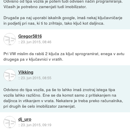
Odvisno od tipa vozila je potem tudi odvisen način programiranja.
Včasih je potrebno zamenjati tudi imobilizator.
Drugače pa naj uporabi iskalnik google, imaš nekaj ključavničarje
in podjetij pri nas, ki ti to zrihtajo, tako ključ kot daljinca.
Gregor5816
::
23. jun 2015, 08:46
Pri VW mislim da rabiš 2 ključa za ključ sprogramirat, enega v avtu
drugega pa v ključavnici v vratih.
Vikking
::
23. jun 2015, 08:55
Odvisno do tipa vozila, pa še to lahko imaš znotraj istega tipa
vozila lahko različno. Ene se da komot samo z pritiskanjem na
daljinca in vtikanjem v vrata. Nekatere je treba preko računalnika,
pri drugih še celo imobilizator zamenjat.
dj_uro
::
23. jun 2015, 09:19