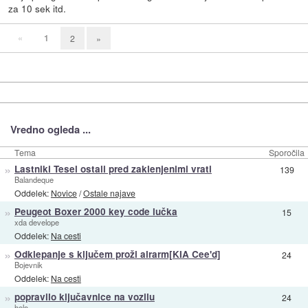
za 10 sek itd.
«
1
2
»
Vredno ogleda ...
Tema
Sporočila
»
Lastniki Tesel ostali pred zaklenjenimi vrati
139
Balandeque
Oddelek:
Novice
/
Ostale najave
»
Peugeot Boxer 2000 key code lučka
15
xda develope
Oddelek:
Na cesti
»
Odklepanje s ključem proži alrarm[KIA Cee'd]
24
Bojevnik
Oddelek:
Na cesti
»
popravilo ključavnice na vozilu
24
helo