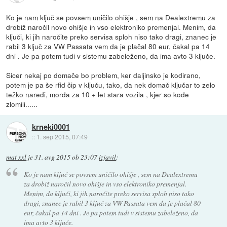
Ko je nam ključ se povsem uničilo ohišje , sem na Dealextremu za
drobiž naročil novo ohišje in vso elektroniko premenjal. Menim, da
ključi, ki jih naročite preko servisa sploh niso tako dragi, znanec je
rabil 3 ključ za VW Passata vem da je plačal 80 eur, čakal pa 14
dni . Je pa potem tudi v sistemu zabeleženo, da ima avto 3 ključe.
Sicer nekaj po domače bo problem, ker daljinsko je kodirano,
potem je pa še rfid čip v ključu, tako, da nek domač ključar to zelo
težko naredi, morda za 10 + let stara vozila , kjer so kode
zlomili......
krneki0001
::
1. sep 2015, 07:49
mat xxl
je
31. avg 2015 ob 23:07
izjavil
:
Ko je nam ključ se povsem uničilo ohišje , sem na Dealextremu
za drobiž naročil novo ohišje in vso elektroniko premenjal.
Menim, da ključi, ki jih naročite preko servisa sploh niso tako
dragi, znanec je rabil 3 ključ za VW Passata vem da je plačal 80
eur, čakal pa 14 dni . Je pa potem tudi v sistemu zabeleženo, da
ima avto 3 ključe.