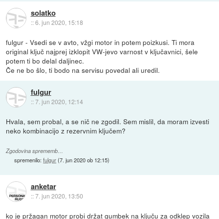
solatko
::
6. jun 2020, 15:18
fulgur - Vsedi se v avto, vžgi motor in potem poizkusi. Ti mora
original ključ najprej izklopit VW-jevo varnost v ključavnici, šele
potem ti bo delal daljinec.
Če ne bo šlo, ti bodo na servisu povedal ali uredil.
fulgur
::
7. jun 2020, 12:14
Hvala, sem probal, a se nič ne zgodil. Sem mislil, da moram izvesti
neko kombinacijo z rezervnim ključem?
Zgodovina sprememb…
spremenilo:
fulgur
(
7. jun 2020 ob 12:15
)
anketar
::
7. jun 2020, 13:50
ko je pržagan motor probi držat gumbek na ključu za odklep vozila