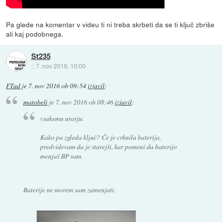
Pa glede na komentar v videu ti ni treba skrbeti da se ti ključ zbriše
ali kaj podobnega.
St235
::
7. nov 2016, 10:00
FTad
je
7. nov 2016 ob 09:54
izjavil
:
matobeli
je
7. nov 2016 ob 08:46
izjavil
:
vsakemu urarju.
Kako pa zgleda ključ? Če je crknila baterija,
predvidevam da je starejši, kar pomeni da baterijo
menjaš BP sam.
Baterije ne morem sam zamenjati.