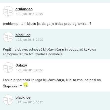
crniangeo
::
22. jun 2015, 22:27
problem pr tem kljucu je, da ga je treba preprogramirat :S
black ice
::
22. jun 2015, 22:32
Kupiš na ebayu, odneseš ključavničarju in poguglaš kako ga
sprogramirati za tvoj model avtomobila.
Galaxy
::
22. jun 2015, 23:58
Lahko priporočaš kakega ključavničarja, ki bi to znal narediti na
Štajerskem?
black ice
::
23. jun 2015, 00:24