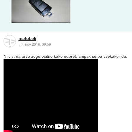
matobeli
::
7. nov 2016, 09:59
Ni čist na prvo žogo očitno kako odpret, ampak se pa vsekakor da.