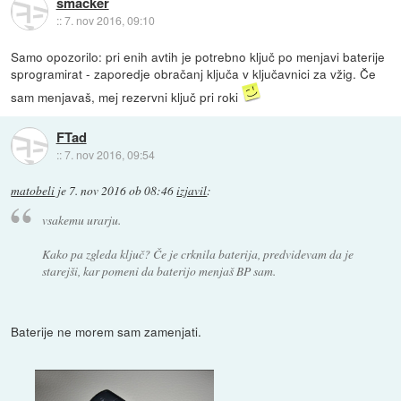
smacker
::
7. nov 2016, 09:10
Samo opozorilo: pri enih avtih je potrebno ključ po menjavi baterije
sprogramirat - zaporedje obračanj ključa v ključavnici za vžig. Če
sam menjavaš, mej rezervni ključ pri roki
FTad
::
7. nov 2016, 09:54
matobeli
je
7. nov 2016 ob 08:46
izjavil
:
vsakemu urarju.
Kako pa zgleda ključ? Če je crknila baterija, predvidevam da je
starejši, kar pomeni da baterijo menjaš BP sam.
Baterije ne morem sam zamenjati.