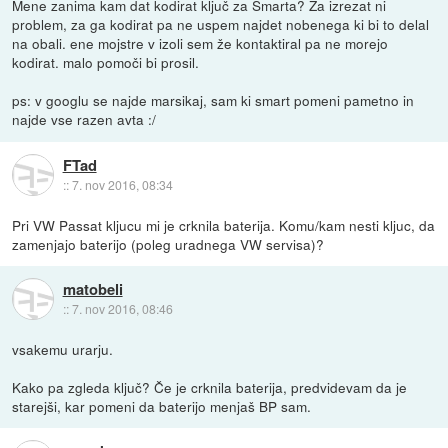
Mene zanima kam dat kodirat ključ za Smarta? Za izrezat ni
problem, za ga kodirat pa ne uspem najdet nobenega ki bi to delal
na obali. ene mojstre v izoli sem že kontaktiral pa ne morejo
kodirat. malo pomoči bi prosil.
ps: v googlu se najde marsikaj, sam ki smart pomeni pametno in
najde vse razen avta :/
FTad
::
7. nov 2016, 08:34
Pri VW Passat kljucu mi je crknila baterija. Komu/kam nesti kljuc, da
zamenjajo baterijo (poleg uradnega VW servisa)?
matobeli
::
7. nov 2016, 08:46
vsakemu urarju.
Kako pa zgleda ključ? Če je crknila baterija, predvidevam da je
starejši, kar pomeni da baterijo menjaš BP sam.