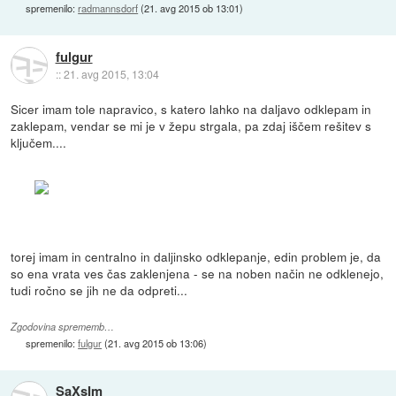
spremenilo:
radmannsdorf
(
21. avg 2015 ob 13:01
)
fulgur
::
21. avg 2015, 13:04
Sicer imam tole napravico, s katero lahko na daljavo odklepam in
zaklepam, vendar se mi je v žepu strgala, pa zdaj iščem rešitev s
ključem....
torej imam in centralno in daljinsko odklepanje, edin problem je, da
so ena vrata ves čas zaklenjena - se na noben način ne odklenejo,
tudi ročno se jih ne da odpreti...
Zgodovina sprememb…
spremenilo:
fulgur
(
21. avg 2015 ob 13:06
)
SaXsIm