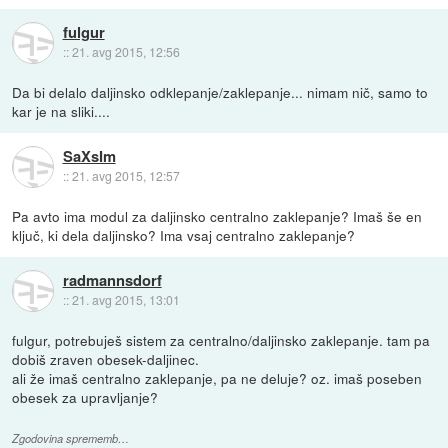
fulgur
::
21. avg 2015, 12:56
Da bi delalo daljinsko odklepanje/zaklepanje... nimam nič, samo to
kar je na sliki....
SaXsIm
::
21. avg 2015, 12:57
Pa avto ima modul za daljinsko centralno zaklepanje? Imaš še en
ključ, ki dela daljinsko? Ima vsaj centralno zaklepanje?
radmannsdorf
::
21. avg 2015, 13:01
fulgur, potrebuješ sistem za centralno/daljinsko zaklepanje. tam pa
dobiš zraven obesek-daljinec.
ali že imaš centralno zaklepanje, pa ne deluje? oz. imaš poseben
obesek za upravljanje?
Zgodovina sprememb…