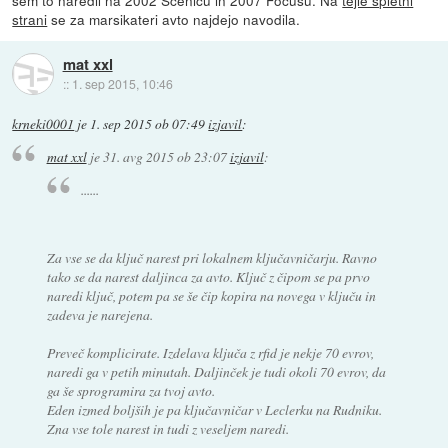
strani
se za marsikateri avto najdejo navodila.
mat xxl
::
1. sep 2015, 10:46
krneki0001
je
1. sep 2015 ob 07:49
izjavil
:
mat xxl
je
31. avg 2015 ob 23:07
izjavil
:
......
Za vse se da ključ narest pri lokalnem ključavničarju. Ravno
tako se da narest daljinca za avto. Ključ z čipom se pa prvo
naredi ključ, potem pa se še čip kopira na novega v ključu in
zadeva je narejena.
Preveč komplicirate. Izdelava ključa z rfid je nekje 70 evrov,
naredi ga v petih minutah. Daljinček je tudi okoli 70 evrov, da
ga še sprogramira za tvoj avto.
Eden izmed boljših je pa ključavničar v Leclerku na Rudniku.
Zna vse tole narest in tudi z veseljem naredi.