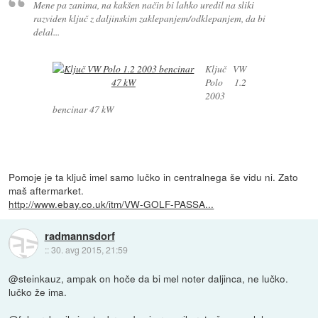
Mene pa zanima, na kakšen način bi lahko uredil na sliki
razviden ključ z daljinskim zaklepanjem/odklepanjem, da bi
delal...
Ključ VW
Polo 1.2
2003
bencinar 47 kW
Pomoje je ta ključ imel samo lučko in centralnega še vidu ni. Zato
maš aftermarket.
http://www.ebay.co.uk/itm/VW-GOLF-PASSA...
radmannsdorf
::
30. avg 2015, 21:59
@steinkauz, ampak on hoče da bi mel noter daljinca, ne lučko.
lučko že ima.