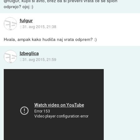
@fulgur, kupil si avto, brez da si preveril vrata če se sploh
odprejo? ojoj :)
fulgur
::
31. avg 2015, 21:38
Hvala, ampak kako hudiča naj vrata odprem? :)
Izbeglica
::
31. avg 2015, 21:59