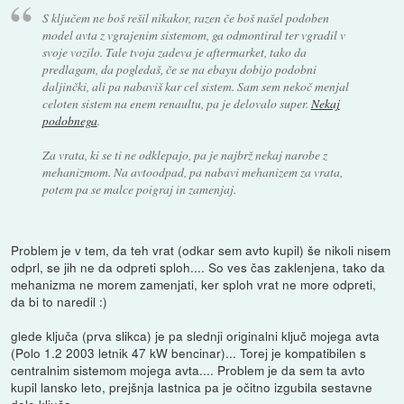
S ključem ne boš rešil nikakor, razen če boš našel podoben
model avta z vgrajenim sistemom, ga odmontiral ter vgradil v
svoje vozilo. Tale tvoja zadeva je aftermarket, tako da
predlagam, da pogledaš, če se na ebayu dobijo podobni
daljinčki, ali pa nabaviš kar cel sistem. Sam sem nekoč menjal
celoten sistem na enem renaultu, pa je delovalo super.
Nekaj
podobnega
.
Za vrata, ki se ti ne odklepajo, pa je najbrž nekaj narobe z
mehanizmom. Na avtoodpad, pa nabavi mehanizem za vrata,
potem pa se malce poigraj in zamenjaj.
Problem je v tem, da teh vrat (odkar sem avto kupil) še nikoli nisem
odprl, se jih ne da odpreti sploh.... So ves čas zaklenjena, tako da
mehanizma ne morem zamenjati, ker sploh vrat ne more odpreti,
da bi to naredil :)
glede ključa (prva slikca) je pa slednji originalni ključ mojega avta
(Polo 1.2 2003 letnik 47 kW bencinar)... Torej je kompatibilen s
centralnim sistemom mojega avta.... Problem je da sem ta avto
kupil lansko leto, prejšnja lastnica pa je očitno izgubila sestavne