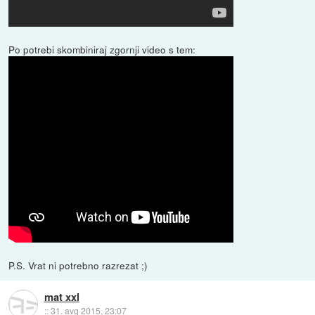
Po potrebi skombiniraj zgornji video s tem:
P.S. Vrat ni potrebno razrezat ;)
mat xxl
::
31. avg 2015, 23:07