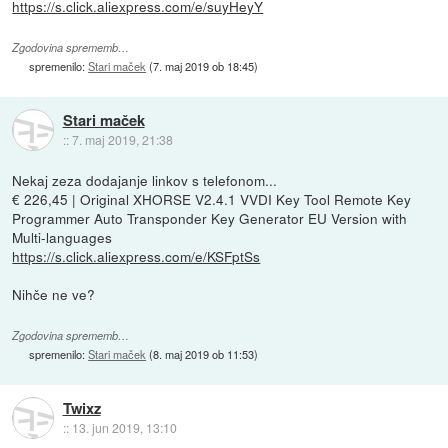
https://s.click.aliexpress.com/e/suyHeyY
Zgodovina sprememb…
spremenilo:
Stari maček
(
7. maj 2019 ob 18:45
)
Stari maček
::
7. maj 2019, 21:38
Nekaj zeza dodajanje linkov s telefonom...
€ 226,45 | Original XHORSE V2.4.1 VVDI Key Tool Remote Key
Programmer Auto Transponder Key Generator EU Version with
Multi-languages
https://s.click.aliexpress.com/e/KSFptSs
Nihče ne ve?
Zgodovina sprememb…
spremenilo:
Stari maček
(
8. maj 2019 ob 11:53
)
Twixz
::
13. jun 2019, 13:10