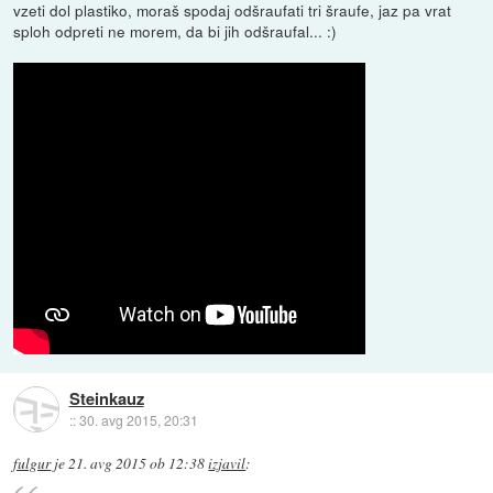
vzeti dol plastiko, moraš spodaj odšraufati tri šraufe, jaz pa vrat
sploh odpreti ne morem, da bi jih odšraufal... :)
Steinkauz
::
30. avg 2015, 20:31
fulgur
je
21. avg 2015 ob 12:38
izjavil
: