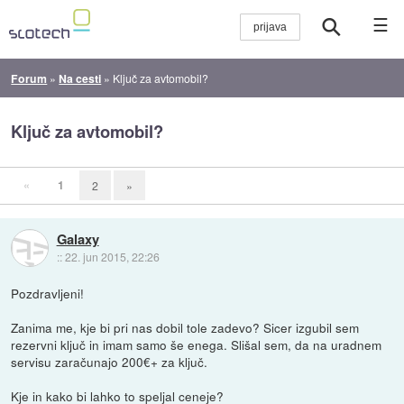
☰
Forum
»
Na cesti
»
Ključ za avtomobil?
Ključ za avtomobil?
«
1
2
»
Galaxy
::
22. jun 2015, 22:26
Pozdravljeni!
Zanima me, kje bi pri nas dobil tole zadevo? Sicer izgubil sem
rezervni ključ in imam samo še enega. Slišal sem, da na uradnem
servisu zaračunajo 200€+ za ključ.
Kje in kako bi lahko to speljal ceneje?