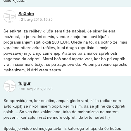
dele ključa...
SaXsIm
::
21. avg 2015, 16:35
Še enkrat, za rešitev ključa sem ti že napisal. Je sicer še ena
možnost, to je uradni servis, vendar znajo tam novi ključi s
programiranjem stati okoli 200 EUR. Glede na to, da očitno že imaš
vgrajeno aftermarket rešitev, kupi drugo (npr tisto iz moje
povezave) in jo z njo zamenjaj. Vrata se pa z malce spretnosti
zagotovo da odpreti. Moral boš sneti tapeto vrat, kar bo pri zaprtih
vratih sicer malo težje, se pa zagotovo da. Potem pa ročno sprostiš
mehanizem, ki drži vrata zaprta.
fulgur
::
30. avg 2015, 20:23
Se opravičujem, ker smetim, ampak glede vrat, ki jih (odkar sem
avto kupil) še nikoli nisem odprl, ker mislim, da se jih ne da odpreti
sploh.... So ves čas zaklenjena, tako da mehanizma ne morem
preveriti, ker sploh vrat ne more odpreti, da bi to naredil :)
Spodaj je video od mojega avta, iz katerega izhaja, da če hočeš