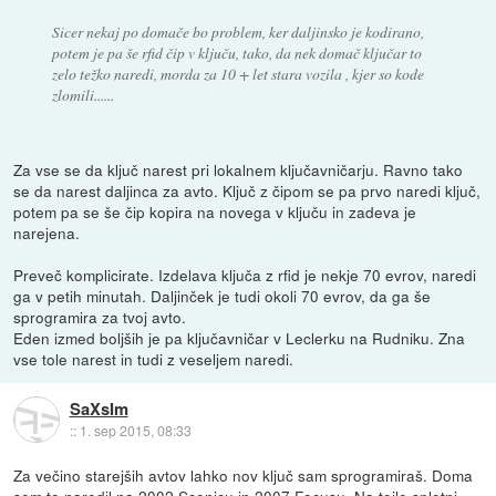
Sicer nekaj po domače bo problem, ker daljinsko je kodirano,
potem je pa še rfid čip v ključu, tako, da nek domač ključar to
zelo težko naredi, morda za 10 + let stara vozila , kjer so kode
zlomili......
Za vse se da ključ narest pri lokalnem ključavničarju. Ravno tako
se da narest daljinca za avto. Ključ z čipom se pa prvo naredi ključ,
potem pa se še čip kopira na novega v ključu in zadeva je
narejena.
Preveč komplicirate. Izdelava ključa z rfid je nekje 70 evrov, naredi
ga v petih minutah. Daljinček je tudi okoli 70 evrov, da ga še
sprogramira za tvoj avto.
Eden izmed boljših je pa ključavničar v Leclerku na Rudniku. Zna
vse tole narest in tudi z veseljem naredi.
SaXsIm
::
1. sep 2015, 08:33
Za večino starejših avtov lahko nov ključ sam sprogramiraš. Doma
sem to naredil na 2002 Scenicu in 2007 Focusu. Na
tejle spletni