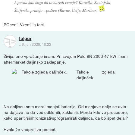
A pozna kdo koga da to naredi ceneje? Koroška, Savinjska,
Štajerska pridejo v poštev. (Ravne, Celje, Maribor)
POceni. Vzemi in teci.
fulgur
::
6. jun 2020, 10:22
Živijo, eno vprašanje imam. Pri svojem Polo 9N 2003 47 kW imam
aftermarket daljinsko zaklepanje.
Takole zgleda
daljinček.
Na daljincu sem moral menjati baterijo. Od menjave dalje se avta
na daljavo ne da več odkleniti, zakleniti. Morda kdo ve proceduro,
kako upariti/sinhronizirati/sprogramirati daljinca, da bo spet delal?
Hvala že vnaprej za pomoč.