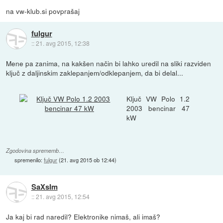
na vw-klub.si povprašaj
fulgur
::
21. avg 2015, 12:38
Mene pa zanima, na kakšen način bi lahko uredil na sliki razviden
ključ z daljinskim zaklepanjem/odklepanjem, da bi delal...
Ključ VW Polo 1.2
2003 bencinar 47
kW
Zgodovina sprememb…
spremenilo:
fulgur
(
21. avg 2015 ob 12:44
)
SaXsIm
::
21. avg 2015, 12:54
Ja kaj bi rad naredil? Elektronike nimaš, ali imaš?