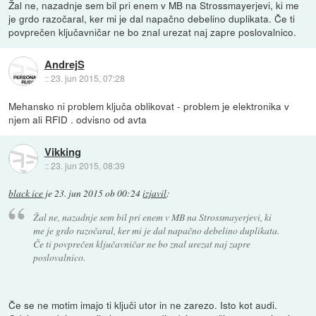
Žal ne, nazadnje sem bil pri enem v MB na Strossmayerjevi, ki me
je grdo razočaral, ker mi je dal napačno debelino duplikata. Če ti
povprečen ključavničar ne bo znal urezat naj zapre poslovalnico.
AndrejS
::
23. jun 2015, 07:28
Mehansko ni problem ključa oblikovat - problem je elektronika v
njem ali RFID . odvisno od avta
Vikking
::
23. jun 2015, 08:39
black ice
je
23. jun 2015 ob 00:24
izjavil
:
Žal ne, nazadnje sem bil pri enem v MB na Strossmayerjevi, ki
me je grdo razočaral, ker mi je dal napačno debelino duplikata.
Če ti povprečen ključavničar ne bo znal urezat naj zapre
poslovalnico.
Če se ne motim imajo ti ključi utor in ne zarezo. Isto kot audi.