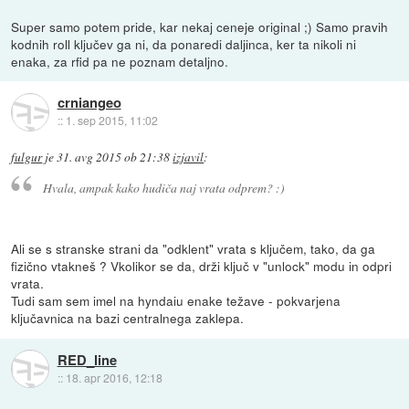
Super samo potem pride, kar nekaj ceneje original ;) Samo pravih
kodnih roll ključev ga ni, da ponaredi daljinca, ker ta nikoli ni
enaka, za rfid pa ne poznam detaljno.
crniangeo
::
1. sep 2015, 11:02
fulgur
je
31. avg 2015 ob 21:38
izjavil
:
Hvala, ampak kako hudiča naj vrata odprem? :)
Ali se s stranske strani da "odklent" vrata s ključem, tako, da ga
fizično vtakneš ? Vkolikor se da, drži ključ v "unlock" modu in odpri
vrata.
Tudi sam sem imel na hyndaiu enake težave - pokvarjena
ključavnica na bazi centralnega zaklepa.
RED_line
::
18. apr 2016, 12:18