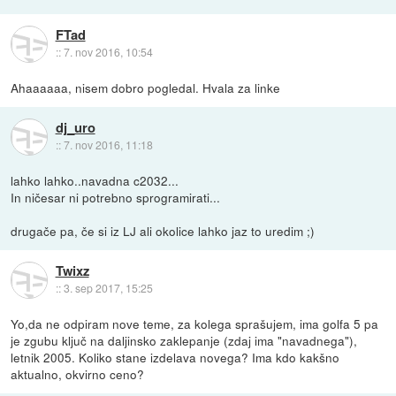
FTad
::
7. nov 2016, 10:54
Ahaaaaaa, nisem dobro pogledal. Hvala za linke
dj_uro
::
7. nov 2016, 11:18
lahko lahko..navadna c2032...
In ničesar ni potrebno sprogramirati...
drugače pa, če si iz LJ ali okolice lahko jaz to uredim ;)
Twixz
::
3. sep 2017, 15:25
Yo,da ne odpiram nove teme, za kolega sprašujem, ima golfa 5 pa
je zgubu ključ na daljinsko zaklepanje (zdaj ima "navadnega"),
letnik 2005. Koliko stane izdelava novega? Ima kdo kakšno
aktualno, okvirno ceno?