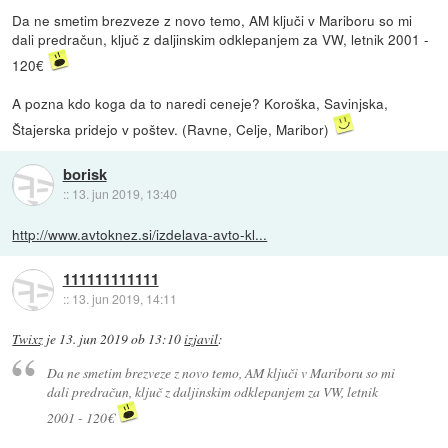
Da ne smetim brezveze z novo temo, AM ključi v Mariboru so mi
dali predračun, ključ z daljinskim odklepanjem za VW, letnik 2001 -
120€
A pozna kdo koga da to naredi ceneje? Koroška, Savinjska,
Štajerska pridejo v poštev. (Ravne, Celje, Maribor)
borisk
::
13. jun 2019, 13:40
http://www.avtoknez.si/izdelava-avto-kl...
111111111111
::
13. jun 2019, 14:11
Twixz
je
13. jun 2019 ob 13:10
izjavil
:
Da ne smetim brezveze z novo temo, AM ključi v Mariboru so mi
dali predračun, ključ z daljinskim odklepanjem za VW, letnik
2001 - 120€