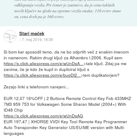
odklepanju vozila. Pri čemer je zanimivo, da je cena takšnih
novih ključev ne glede na opremo vozila enaka: 110 evrov stane
en, cena dveh pa je 160 evrov.
Stari maček
::
7. maj 2019, 18:39
Si bom kar sposodil temo, da ne bo odprtih več z enakim imenom
in namenom. Rabim drugi ključ za Alhambro l.2006. Kupil sem
https://s.click.aliexpress.com/e/wUnDsA...
>tale ključ. Zdaj pa me
zanima, če je kdo že kupil in dupliciral ključ s
https://s.click.aliexpress.com/e/bugDl2...
>tem duplikatorjem?
Zezajo linki s telefonom narejeni...
EUR 12,07 16%OFF | 2 Buttons Remote Control Key Fob 433MHZ
7M3 959 753 for Volkswagen Some Sharan Model (2004+) With
ID48 Chip
https://s.click.aliexpress.com/e/wUnDsAG
EUR 197,47 | XHORSE VVDI Key Tool Remote Key Programmer
Auto Transponder Key Generator US/EU/ME version with Multi-
languages