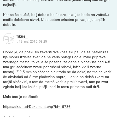
najboljš.
Ker se šele učiš, bolj debelo bo železo, manj te bodo na začetku
motile določene stvari, ki so potem prisotne pri varjenju tanjših
debelin.
fikus_
::
19. maj 2015, 08:25
Dobro je, da poskusiš zavariti dva kosa skupaj, da se natreniraš,
kje moraš izdelati zvar, da ne variš poleg! Poglej malo priprava
zvarnega mesta, to velja še posebej za debele pločevina nad 4-5
mm (pri sočelnem zvaru pobrušeni robovi, lažje vidiš zvarno
mesto). Z 2,5 mm oplaščeno elektrodo se da dokaj normalno variti,
če obvladaš od 2 mm pločevino naprej. Lahko pa delaš zvare na
tanjši pločevini, s tem da moraš variti s prekinitvami, tam pa zvar
zgleda bolj kot kakšni ptičji kakci in temu primerno tudi drži.
Malo teorije ne škodi:
https://dk.um.si/Dokument.php?id=19736