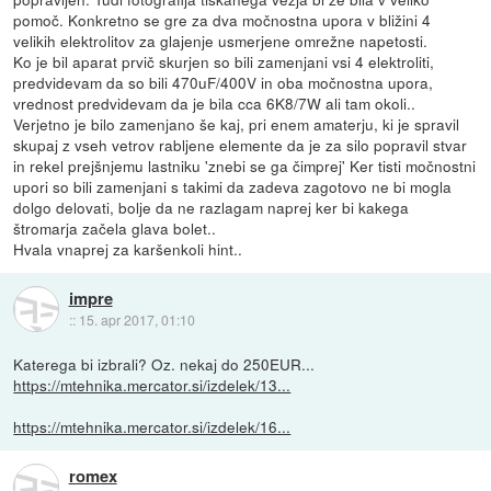
pomoč. Konkretno se gre za dva močnostna upora v bližini 4
velikih elektrolitov za glajenje usmerjene omrežne napetosti.
Ko je bil aparat prvič skurjen so bili zamenjani vsi 4 elektroliti,
predvidevam da so bili 470uF/400V in oba močnostna upora,
vrednost predvidevam da je bila cca 6K8/7W ali tam okoli..
Verjetno je bilo zamenjano še kaj, pri enem amaterju, ki je spravil
skupaj z vseh vetrov rabljene elemente da je za silo popravil stvar
in rekel prejšnjemu lastniku 'znebi se ga čimprej' Ker tisti močnostni
upori so bili zamenjani s takimi da zadeva zagotovo ne bi mogla
dolgo delovati, bolje da ne razlagam naprej ker bi kakega
štromarja začela glava bolet..
Hvala vnaprej za karšenkoli hint..
impre
::
15. apr 2017, 01:10
Katerega bi izbrali? Oz. nekaj do 250EUR...
https://mtehnika.mercator.si/izdelek/13...
https://mtehnika.mercator.si/izdelek/16...
romex