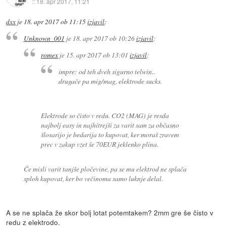
::
18. apr 2017, 11:21
dxx
je
18. apr 2017 ob 11:15
izjavil
:
Unknown_001
je
18. apr 2017 ob 10:26
izjavil
:
romex
je
15. apr 2017 ob 13:01
izjavil
:
impre: od teh dveh sigurno telwin..
drugače pa mig/mag, elektrode sucks.
Elektrode so čisto v redu. CO2 (MAG) je resda
najbolj easy in najhitrejši za varit sam za občasno
šlosarijo je bedarija to kupovat, ker moraš zravem
prec v zakup vzet še 70EUR jeklenko plina.
Če misli varit tanjše pločevine, pa se mu elektrod ne splača
sploh kupovat, ker bo večinoma samo luknje delal.
A se ne splača že skor bolj lotat potemtakem? 2mm gre še čisto v
redu z elektrodo.