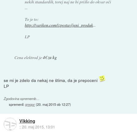
nekih standardih, torej naj ne bi prišlo do okvar oči
...
To je to:
http://varikon.com/izpostavljeni_produk
...
LP
Cena elektrod je
4€ za kg
se mi je zdelo da nekaj ne štima, da je prepoceni
LP
Zgodovina sprememb…
spremenil:
gregor
(
20. maj 2015 ob 12:27
)
Vikking
::
20. maj 2015, 13:01