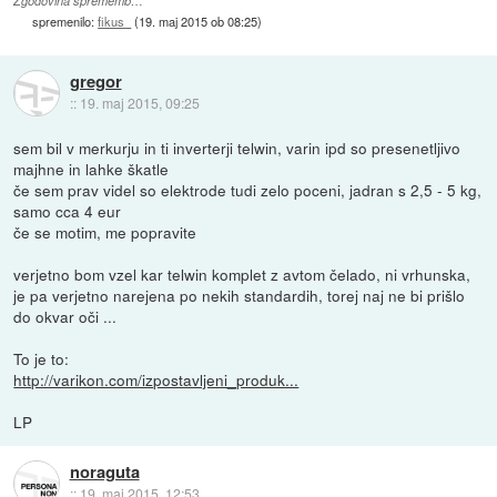
Zgodovina sprememb…
spremenilo:
fikus_
(
19. maj 2015 ob 08:25
)
gregor
::
19. maj 2015, 09:25
sem bil v merkurju in ti inverterji telwin, varin ipd so presenetljivo
majhne in lahke škatle
če sem prav videl so elektrode tudi zelo poceni, jadran s 2,5 - 5 kg,
samo cca 4 eur
če se motim, me popravite
verjetno bom vzel kar telwin komplet z avtom čelado, ni vrhunska,
je pa verjetno narejena po nekih standardih, torej naj ne bi prišlo
do okvar oči ...
To je to:
http://varikon.com/izpostavljeni_produk...
LP
noraguta
::
19. maj 2015, 12:53