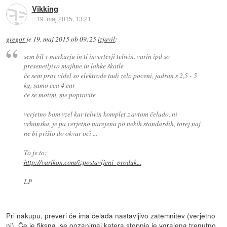
Vikking
::
19. maj 2015, 13:21
gregor
je
19. maj 2015 ob 09:25
izjavil
:
sem bil v merkurju in ti inverterji telwin, varin ipd so
presenetljivo majhne in lahke škatle
če sem prav videl so elektrode tudi zelo poceni, jadran s 2,5 - 5
kg, samo cca 4 eur
če se motim, me popravite
verjetno bom vzel kar telwin komplet z avtom čelado, ni
vrhunska, je pa verjetno narejena po nekih standardih, torej naj
ne bi prišlo do okvar oči ...
To je to:
http://varikon.com/izpostavljeni_produk...
LP
Pri nakupu, preveri če ima čelada nastavljivo zatemnitev (verjetno
ni). Če je fiksna, se pozanimaj katera stopnja je vgrajena trenutno.