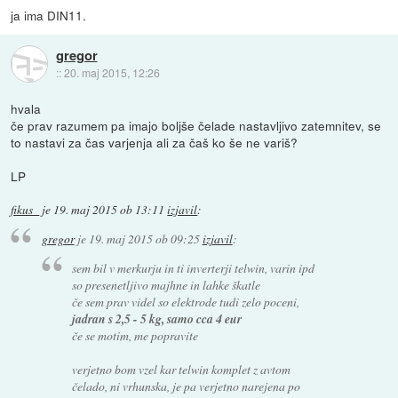
ja ima DIN11.
gregor
::
20. maj 2015, 12:26
hvala
če prav razumem pa imajo boljše čelade nastavljivo zatemnitev, se
to nastavi za čas varjenja ali za čaš ko še ne variš?
LP
fikus_
je
19. maj 2015 ob 13:11
izjavil
:
gregor
je
19. maj 2015 ob 09:25
izjavil
:
sem bil v merkurju in ti inverterji telwin, varin ipd
so presenetljivo majhne in lahke škatle
če sem prav videl so elektrode tudi zelo poceni,
jadran s 2,5 - 5 kg, samo cca 4 eur
če se motim, me popravite
verjetno bom vzel kar telwin komplet z avtom
čelado, ni vrhunska, je pa verjetno narejena po