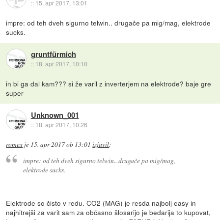
::
15. apr 2017, 13:01
impre: od teh dveh sigurno telwin.. drugače pa mig/mag, elektrode
sucks.
gruntfürmich
::
18. apr 2017, 10:10
in bi ga dal kam??? si že varil z inverterjem na elektrode? baje gre
super
Unknown_001
::
18. apr 2017, 10:26
romex
je
15. apr 2017 ob 13:01
izjavil
:
impre: od teh dveh sigurno telwin.. drugače pa mig/mag,
elektrode sucks.
Elektrode so čisto v redu. CO2 (MAG) je resda najbolj easy in
najhitrejši za varit sam za občasno šlosarijo je bedarija to kupovat,