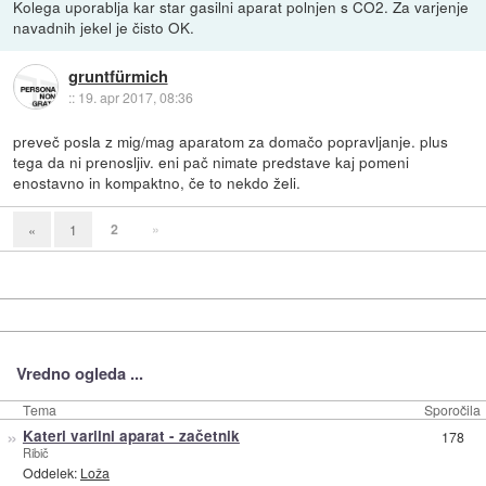
Kolega uporablja kar star gasilni aparat polnjen s CO2. Za varjenje
navadnih jekel je čisto OK.
gruntfürmich
::
19. apr 2017, 08:36
preveč posla z mig/mag aparatom za domačo popravljanje. plus
tega da ni prenosljiv. eni pač nimate predstave kaj pomeni
enostavno in kompaktno, če to nekdo želi.
2
»
«
1
Vredno ogleda ...
Tema
Sporočila
»
Kateri varilni aparat - začetnik
178
Ribič
Oddelek:
Loža