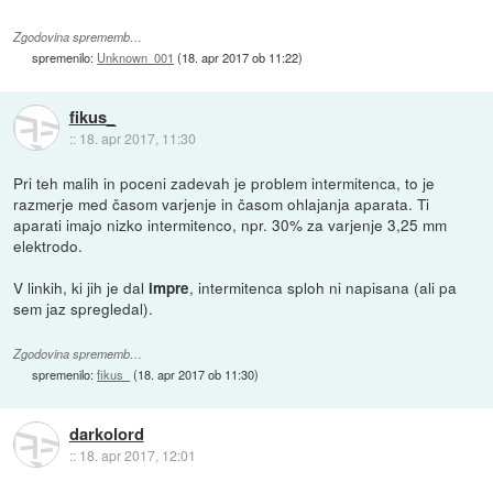
Zgodovina sprememb…
spremenilo:
Unknown_001
(
18. apr 2017 ob 11:22
)
fikus_
::
18. apr 2017, 11:30
Pri teh malih in poceni zadevah je problem intermitenca, to je
razmerje med časom varjenje in časom ohlajanja aparata. Ti
aparati imajo nizko intermitenco, npr. 30% za varjenje 3,25 mm
elektrodo.
V linkih, ki jih je dal
, intermitenca sploh ni napisana (ali pa
impre
sem jaz spregledal).
Zgodovina sprememb…
spremenilo:
fikus_
(
18. apr 2017 ob 11:30
)
darkolord
::
18. apr 2017, 12:01