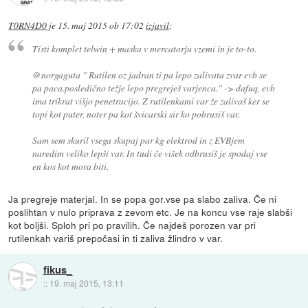
T0RN4D0
je
15. maj 2015 ob 17:02
izjavil
:
Tisti komplet telwin + maska v mercatorju vzemi in je to-to.
@norgaguta " Rutilen oz jadran ti pa lepo zalivata zvar evb se
pa paca.posledično težje lepo pregreješ varjenca." -> dafuq, evb
ima trikrat višjo penetracijo. Z rutilenkami var že zalivaš ker se
topi kot puter, noter pa kot švicarski sir ko pobrusiš var.
Sam sem skuril vsega skupaj par kg elektrod in z EVBjem
naredim veliko lepši var. In tudi če višek odbrusiš je spodaj vse
en kos kot mora biti.
Ja pregreje materjal. In se popa gor.vse pa slabo zaliva. Če ni
poslihtan v nulo priprava z zevom etc. Je na koncu vse raje slabši
kot boljši. Sploh pri po pravilih. Če najdeš porozen var pri
rutilenkah variš prepočasi in ti zaliva žlindro v var.
fikus_
::
19. maj 2015, 13:11