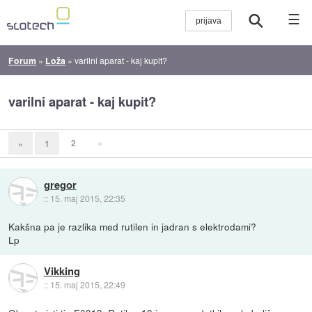
☰
Forum
»
Loža
»
varilni aparat - kaj kupit?
varilni aparat - kaj kupit?
2
»
«
1
gregor
::
15. maj 2015, 22:35
Kakšna pa je razlika med rutilen in jadran s elektrodami?
Lp
Vikking
::
15. maj 2015, 22:49