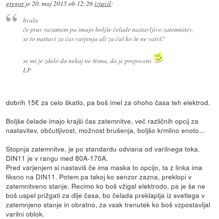
gregor
je
20. maj 2015 ob 12:26
izjavil
:
hvala
če prav razumem pa imajo boljše čelade nastavljivo zatemnitev,
se to nastavi za čas varjenja ali za čaš ko še ne variš?
se mi je zdelo da nekaj ne štima, da je prepoceni
LP
dobrih 15€ za celo škatlo, pa boš imel za ohoho časa teh elektrod.
Boljše čelade imajo krajši čas zatemnitve, več različnih opcij za
nastavitev, občutljivost, možnost brušenja, boljšo krmilno enoto...
Stopnja zatemnitve, je po standardu odvisna od varilnega toka.
DIN11 je v rangu med 80A-170A.
Pred varjenjem si nastaviš če ima maska to opcijo, ta z linka ima
fiksno na DIN11. Potem pa takoj ko senzor zazna, preklopi v
zatemnitveno stanje. Recimo ko boš vžigal elektrodo, pa je še ne
boš uspel prižgati za dlje časa, bo čelada preklaplja iz svetlega v
zatemnjeno stanje in obratno, za vsak trenutek ko boš vzpostavljal
varilni oblok.