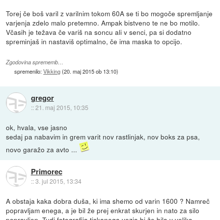
Torej če boš varil z varilnim tokom 60A se ti bo mogoče spremljanje
varjenja zdelo malo pretemno. Ampak bistveno te ne bo motilo.
Včasih je težava če variš na soncu ali v senci, pa si dodatno
spreminjaš in nastaviš optimalno, če ima maska to opcijo.
Zgodovina sprememb…
spremenilo:
Vikking
(
20. maj 2015 ob 13:10
)
gregor
::
21. maj 2015, 10:35
ok, hvala, vse jasno
sedaj pa nabavim in grem varit nov rastlinjak, nov boks za psa,
novo garažo za avto ...
Primorec
::
3. jul 2015, 13:34
A obstaja kaka dobra duša, ki ima shemo od varin 1600 ? Namreč
popravljam enega, a je bil že prej enkrat skurjen in nato za silo
popravljen. Tudi fotografija tiskanega vezja bi že bila v veliko