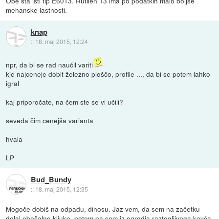
Obe sta isti tip E6013. Rutilen 13 ima po podatkih malo boljše
mehanske lastnosti.
knap
::
18. maj 2015, 12:24
npr, da bi se rad naučil variti
kje najceneje dobit železno ploščo, profile ..., da bi se potem lahko
igral
kaj priporočate, na čem ste se vi učili?
seveda čim cenejša varianta
hvala
LP
Bud_Bundy
::
18. maj 2015, 12:35
Mogoče dobiš na odpadu, dinosu. Jaz vem, da sem na začetku
delal obešalne kljuke, potem pa sem iz ogrodja raztegljivega kavča