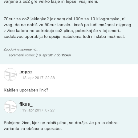
varjene z co2 gre veliko lažje in lepše. vsaj meni.
70eur za co2 jeklenko? jaz sem dal 100e za 10 kilogramsko, ni
vrag, da ne dobiš za 50eur tamalo.. imaš pa tudi možnost migmag
z žico katera ne potrebuje co2 plina, pobrskaj še v tej smeri..
sodelavec uporablja to opcijo, načeloma tudi ni slaba možnost.
Zgodovina sprememb…
spremenil:
romex
(
18. apr 2017 ob 15:49
)
impre
::
18. apr 2017, 22:38
Kakšen uporaben link?
fikus_
::
19. apr 2017, 07:27
Polnjene žice, kjer ne rabiš plina, so dražje. Je pa to dobra
varianta za občasno uporabo.