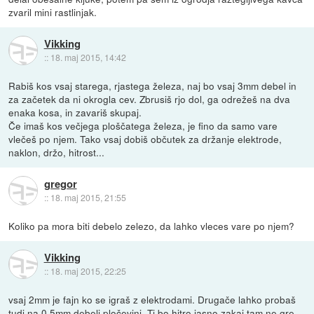
zvaril mini rastlinjak.
Vikking
::
18. maj 2015, 14:42
Rabiš kos vsaj starega, rjastega železa, naj bo vsaj 3mm debel in
za začetek da ni okrogla cev. Zbrusiš rjo dol, ga odrežeš na dva
enaka kosa, in zavariš skupaj.
Če imaš kos večjega ploščatega železa, je fino da samo vare
vlečeš po njem. Tako vsaj dobiš občutek za držanje elektrode,
naklon, držo, hitrost...
gregor
::
18. maj 2015, 21:55
Koliko pa mora biti debelo zelezo, da lahko vleces vare po njem?
Vikking
::
18. maj 2015, 22:25
vsaj 2mm je fajn ko se igraš z elektrodami. Drugače lahko probaš
tudi na 0,5mm debeli pločevini. Ti bo hitro jasno zakaj tam ne gre