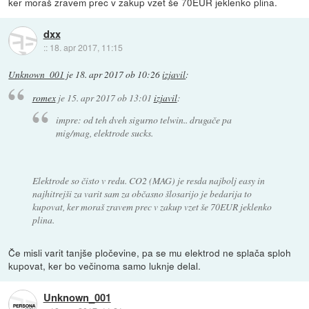
ker moraš zravem prec v zakup vzet še 70EUR jeklenko plina.
dxx
::
18. apr 2017, 11:15
Unknown_001
je
18. apr 2017 ob 10:26
izjavil
:
romex
je
15. apr 2017 ob 13:01
izjavil
:
impre: od teh dveh sigurno telwin.. drugače pa
mig/mag, elektrode sucks.
Elektrode so čisto v redu. CO2 (MAG) je resda najbolj easy in
najhitrejši za varit sam za občasno šlosarijo je bedarija to
kupovat, ker moraš zravem prec v zakup vzet še 70EUR jeklenko
plina.
Če misli varit tanjše pločevine, pa se mu elektrod ne splača sploh
kupovat, ker bo večinoma samo luknje delal.
Unknown_001