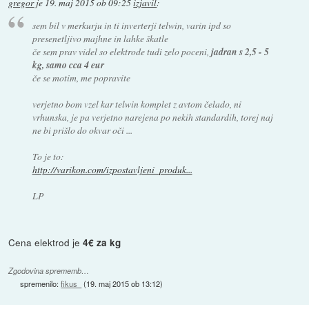
gregor
je
19. maj 2015 ob 09:25
izjavil
:
sem bil v merkurju in ti inverterji telwin, varin ipd so
presenetljivo majhne in lahke škatle
če sem prav videl so elektrode tudi zelo poceni,
jadran s 2,5 - 5
kg, samo cca 4 eur
če se motim, me popravite
verjetno bom vzel kar telwin komplet z avtom čelado, ni
vrhunska, je pa verjetno narejena po nekih standardih, torej naj
ne bi prišlo do okvar oči ...
To je to:
http://varikon.com/izpostavljeni_produk...
LP
Cena elektrod je
4€ za kg
Zgodovina sprememb…
spremenilo:
fikus_
(
19. maj 2015 ob 13:12
)