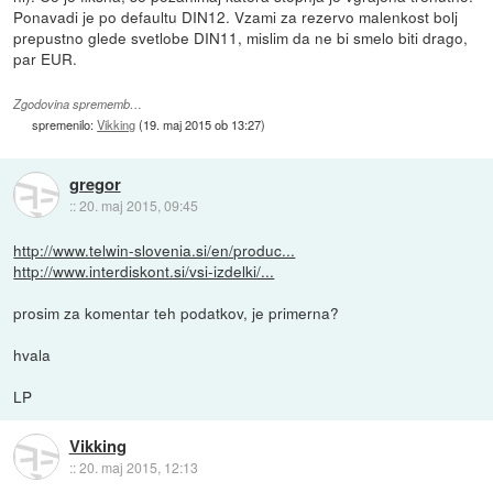
Ponavadi je po defaultu DIN12. Vzami za rezervo malenkost bolj
prepustno glede svetlobe DIN11, mislim da ne bi smelo biti drago,
par EUR.
Zgodovina sprememb…
spremenilo:
Vikking
(
19. maj 2015 ob 13:27
)
gregor
::
20. maj 2015, 09:45
http://www.telwin-slovenia.si/en/produc...
http://www.interdiskont.si/vsi-izdelki/...
prosim za komentar teh podatkov, je primerna?
hvala
LP
Vikking
::
20. maj 2015, 12:13