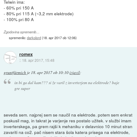
Telwin ima:
- 60% pri 150 A
- 80% pri 115 A (~3,2 mm elektrode)
- 100% pri 80 A
Zgodovina sprememb…
spremenilo:
darkolord
(
18. apr 2017 ob 12:06
)
romex
::
18. apr 2017, 15:48
gruntfürmich
je
18. apr 2017 ob 10:10
izjavil
:
in bi ga dal kam??? si že varil z inverterjem na elektrode? baje
gre super
seveda sem. najprej sem se naučil na elektrode. potem sem enkrat
poskusil mag, in takrat je varjenje res postalo užitek. v službi imam
inverterskega, pa grem rajši k mehaniku v delavnico 10 minut stran
zavariti na co2. pač nisem stara šola katera prisega na elektrode,