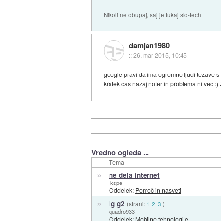
Nikoli ne obupaj, saj je tukaj slo-tech
damjan1980
::
26. mar 2015, 10:45
google pravi da ima ogromno ljudi tezave s 
kratek cas nazaj noter in problema ni vec :)
Vredno ogleda ...
Tema
»
ne dela internet
Ikspe
Oddelek:
Pomoč in nasveti
»
lg g2
(strani:
1
2
3
)
quadro933
Oddelek:
Mobilne tehnologije