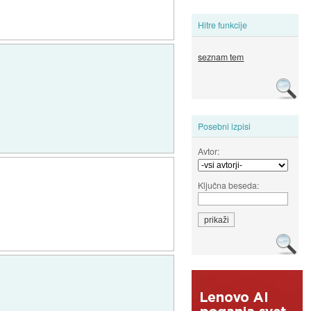
Hitre funkcije
seznam tem
Posebni izpisi
Avtor:
Ključna beseda: