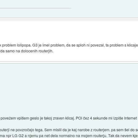
problem lolipopa. G3 je imel problem, da se sploh ni povezal, ta problem s klicajem
 da samo na dolocenih routerjih.
vežem vpišem geslo je takoj zraven klicaj. POl čez 4 sekunde mi izpiše Internet ni
routerji ne povzročajo tega. Sem mislil da je kaj narobe z routerjem. pa sem šel do s
ima npr LG G2 a njemu pa net dela normalno na mojem routerju. Tak da nevem kje 