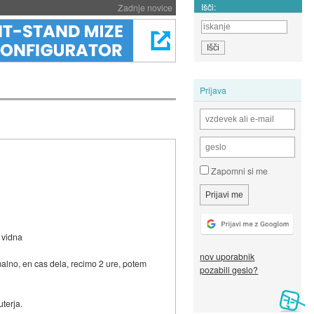
Išči:
Zadnje novice
Prijava
Zapomni si me
 vidna
nov uporabnik
malno, en cas dela, recimo 2 ure, potem
pozabili geslo?
terja.