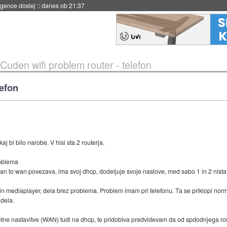
igence doslej
::
danes ob 21:37
Cuden wifi problem router - telefon
lefon
 bi bilo narobe. V hisi sta 2 routerja.
roblema
lan to wan povezava, ima svoj dhcp, dodeljuje svoje naslove, med sabo 1 in 2 nista
i in mediaplayer, dela brez problema. Problem imam pri telefonu. Ta se priklopi nor
 dela.
etne nastavitve (WAN) tudi na dhcp, te pridobiva predvidevam da od spdodnjega rou