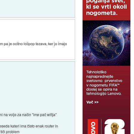
 pa je ocitno lolipop tezava, ker jo imajo
 na voljo za način "ime pač wifija"
eseda kateri ima čisto enak router in
tiči problem