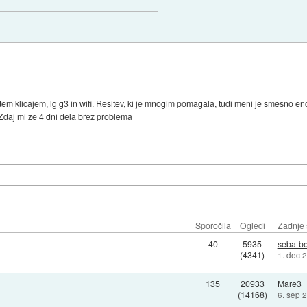
tem klicajem, lg g3 in wifi. Resitev, ki je mnogim pomagala, tudi meni je smesno e
 Zdaj mi ze 4 dni dela brez problema
Sporočila
Ogledi
Zadnje 
40
5935
seba-b
(4341)
1. dec 
135
20933
Mare3
(14168)
6. sep 