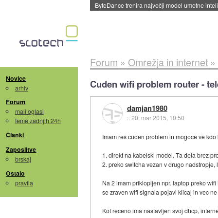
ByteDance trenira največji model umetne intel
Forum
»
Omrežja in internet
»
Novice
Cuden wifi problem router - te
arhiv
Forum
damjan1980
mali oglasi
::
20. mar 2015, 10:50
teme zadnjih 24h
Članki
Imam res cuden problem in mogoce ve kdo kaj
Zaposlitve
1. direkt na kabelski model. Ta dela brez p
brskaj
2. preko switcha vezan v drugo nadstropje, 
Ostalo
pravila
Na 2 imam priklopljen npr. laptop preko wif
se zraven wifi signala pojavi klicaj in vec ne
Kot receno ima nastavljen svoj dhcp, intern