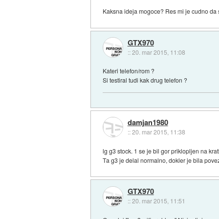
Kaksna ideja mogoce? Res mi je cudno da sa
GTX970
::
20. mar 2015, 11:08
Kateri telefon/rom ?
Si testiral tudi kak drug telefon ?
damjan1980
::
20. mar 2015, 11:38
lg g3 stock. 1 se je bil gor priklopljen na k
Ta g3 je delal normalno, dokler je bila pove
GTX970
::
20. mar 2015, 11:51