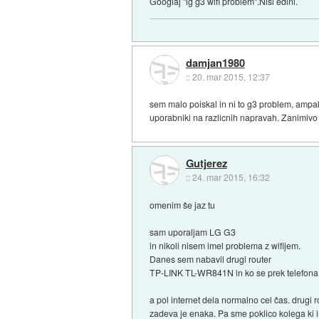
Googlaj "lg g3 wifi problem".Nisi edini.
damjan1980
::
20. mar 2015, 12:37
sem malo poiskal in ni to g3 problem, ampak 
uporabniki na razlicnih napravah. Zanimivo
Gutjerez
::
24. mar 2015, 16:32
omenim še jaz tu
sam uporaljam LG G3
in nikoli nisem imel problema z wifijem.
Danes sem nabavil drugi router
TP-LINK TL-WR841N in ko se prek telefona po
a pol internet dela normalno cel čas. drugi 
zadeva je enaka. Pa sme poklico kolega ki 